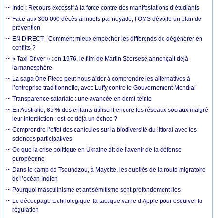
Inde : Recours excessif à la force contre des manifestations d’étudiants
Face aux 300 000 décès annuels par noyade, l’OMS dévoile un plan de
prévention
EN DIRECT | Comment mieux empêcher les différends de dégénérer en
conflits ?
« Taxi Driver » : en 1976, le film de Martin Scorsese annonçait déjà
la manosphère
La saga One Piece peut nous aider à comprendre les alternatives à
l’entreprise traditionnelle, avec Luffy contre le Gouvernement Mondial
Transparence salariale : une avancée en demi-teinte
En Australie, 85 % des enfants utilisent encore les réseaux sociaux malgré
leur interdiction : est-ce déjà un échec ?
Comprendre l’effet des canicules sur la biodiversité du littoral avec les
sciences participatives
Ce que la crise politique en Ukraine dit de l’avenir de la défense
européenne
Dans le camp de Tsoundzou, à Mayotte, les oubliés de la route migratoire
de l’océan Indien
Pourquoi masculinisme et antisémitisme sont profondément liés
Le découpage technologique, la tactique vaine d’Apple pour esquiver la
régulation