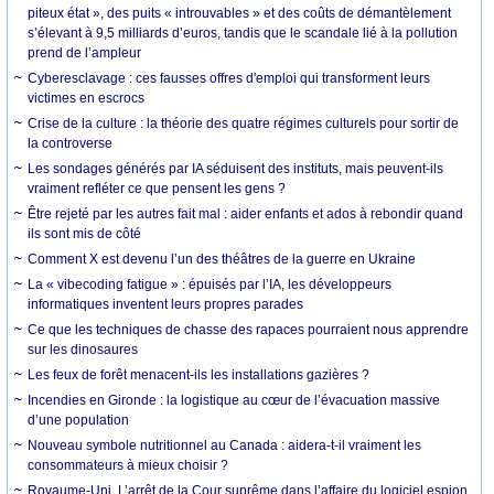
piteux état », des puits « introuvables » et des coûts de démantèlement
s’élevant à 9,5 milliards d’euros, tandis que le scandale lié à la pollution
prend de l’ampleur
Cyberesclavage : ces fausses offres d'emploi qui transforment leurs
victimes en escrocs
Crise de la culture : la théorie des quatre régimes culturels pour sortir de
la controverse
Les sondages générés par IA séduisent des instituts, mais peuvent-ils
vraiment refléter ce que pensent les gens ?
Être rejeté par les autres fait mal : aider enfants et ados à rebondir quand
ils sont mis de côté
Comment X est devenu l’un des théâtres de la guerre en Ukraine
La « vibecoding fatigue » : épuisés par l’IA, les développeurs
informatiques inventent leurs propres parades
Ce que les techniques de chasse des rapaces pourraient nous apprendre
sur les dinosaures
Les feux de forêt menacent-ils les installations gazières ?
Incendies en Gironde : la logistique au cœur de l’évacuation massive
d’une population
Nouveau symbole nutritionnel au Canada : aidera-t-il vraiment les
consommateurs à mieux choisir ?
Royaume-Uni. L’arrêt de la Cour suprême dans l’affaire du logiciel espion