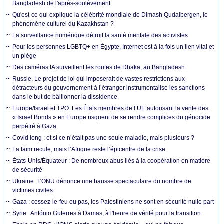
Bangladesh de l'après-soulèvement
Qu'est-ce qui explique la célébrité mondiale de Dimash Qudaibergen, le
phénomène culturel du Kazakhstan ?
La surveillance numérique détruit la santé mentale des activistes
Pour les personnes LGBTQ+ en Égypte, Internet est à la fois un lien vital et
un piège
Des caméras IA surveillent les routes de Dhaka, au Bangladesh
Russie. Le projet de loi qui imposerait de vastes restrictions aux
détracteurs du gouvernement à l’étranger instrumentalise les sanctions
dans le but de bâillonner la dissidence
Europe/Israël et TPO. Les États membres de l’UE autorisant la vente des
« Israel Bonds » en Europe risquent de se rendre complices du génocide
perpétré à Gaza
Covid long : et si ce n’était pas une seule maladie, mais plusieurs ?
La faim recule, mais l’Afrique reste l’épicentre de la crise
États-Unis/Équateur : De nombreux abus liés à la coopération en matière
de sécurité
Ukraine : l’ONU dénonce une hausse spectaculaire du nombre de
victimes civiles
Gaza : cessez-le-feu ou pas, les Palestiniens ne sont en sécurité nulle part
Syrie : António Guterres à Damas, à l'heure de vérité pour la transition