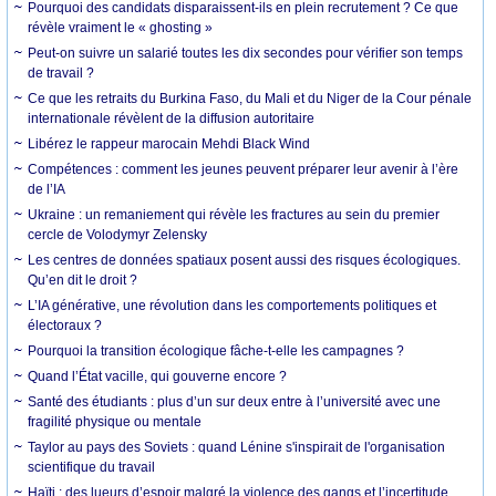
Pourquoi des candidats disparaissent-ils en plein recrutement ? Ce que
révèle vraiment le « ghosting »
Peut-on suivre un salarié toutes les dix secondes pour vérifier son temps
de travail ?
Ce que les retraits du Burkina Faso, du Mali et du Niger de la Cour pénale
internationale révèlent de la diffusion autoritaire
Libérez le rappeur marocain Mehdi Black Wind
Compétences : comment les jeunes peuvent préparer leur avenir à l’ère
de l’IA
Ukraine : un remaniement qui révèle les fractures au sein du premier
cercle de Volodymyr Zelensky
Les centres de données spatiaux posent aussi des risques écologiques.
Qu’en dit le droit ?
L’IA générative, une révolution dans les comportements politiques et
électoraux ?
Pourquoi la transition écologique fâche-t-elle les campagnes ?
Quand l’État vacille, qui gouverne encore ?
Santé des étudiants : plus d’un sur deux entre à l’université avec une
fragilité physique ou mentale
Taylor au pays des Soviets : quand Lénine s'inspirait de l'organisation
scientifique du travail
Haïti : des lueurs d’espoir malgré la violence des gangs et l’incertitude