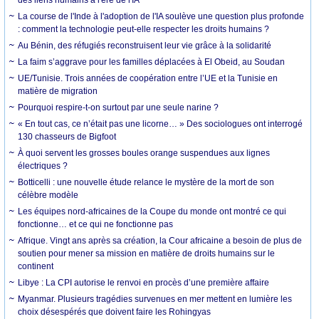
La course de l'Inde à l'adoption de l'IA soulève une question plus profonde
: comment la technologie peut-elle respecter les droits humains ?
Au Bénin, des réfugiés reconstruisent leur vie grâce à la solidarité
La faim s’aggrave pour les familles déplacées à El Obeid, au Soudan
UE/Tunisie. Trois années de coopération entre l’UE et la Tunisie en
matière de migration
Pourquoi respire-t-on surtout par une seule narine ?
« En tout cas, ce n’était pas une licorne… » Des sociologues ont interrogé
130 chasseurs de Bigfoot
À quoi servent les grosses boules orange suspendues aux lignes
électriques ?
Botticelli : une nouvelle étude relance le mystère de la mort de son
célèbre modèle
Les équipes nord-africaines de la Coupe du monde ont montré ce qui
fonctionne… et ce qui ne fonctionne pas
Afrique. Vingt ans après sa création, la Cour africaine a besoin de plus de
soutien pour mener sa mission en matière de droits humains sur le
continent
Libye : La CPI autorise le renvoi en procès d’une première affaire
Myanmar. Plusieurs tragédies survenues en mer mettent en lumière les
choix désespérés que doivent faire les Rohingyas