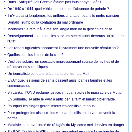
Dans l’Antiquité, les Grecs n’étaient pas tous bodybuildés !
De 1940 à 1944, quel véhicule roulait en l’absence de pétrole ?
Il n’y a pas si longtemps, les grillons chantaient dans le métro parisien
Donald Trump ou la contagion du mal ordinaire
Incendies : le retour à la maison, angle mort de la gestion de crise
Renseignement : comment les services secrets sont devenus un pilier de
l’État
Les robots agricoles annoncent-ils vraiment une nouvelle révolution ?
Quelles sont les limites de la clim ?
L’éclipse solaire, un spectacle impressionnant source de mythes et de
découvertes scientifiques
Un journaliste condamné à un an de prison au Mali
En Afrique, les soins de santé passent aussi par les familles et les
communautés
Sri Lanka : l’ONU réclame justice, vingt ans après le massacre de Muttur
En Somalie, l'IA aide le PAM à anticiper la faim et mieux cibler l'aide
Pourquoi les singes gèrent mieux les conflits que nous
Pour protéger les oiseaux, les vitres anti-collision doivent devenir la
norme
Malaisie : le renvoi forcé de réfugiés du Myanmar met des vies en danger
En RDC, l’épidémie d’Ebola sans précédent propulse la recherche de