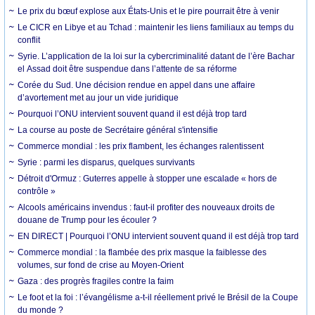
Le prix du bœuf explose aux États-Unis et le pire pourrait être à venir
Le CICR en Libye et au Tchad : maintenir les liens familiaux au temps du
conflit
Syrie. L’application de la loi sur la cybercriminalité datant de l’ère Bachar
el Assad doit être suspendue dans l’attente de sa réforme
Corée du Sud. Une décision rendue en appel dans une affaire
d’avortement met au jour un vide juridique
Pourquoi l’ONU intervient souvent quand il est déjà trop tard
La course au poste de Secrétaire général s'intensifie
Commerce mondial : les prix flambent, les échanges ralentissent
Syrie : parmi les disparus, quelques survivants
Détroit d'Ormuz : Guterres appelle à stopper une escalade « hors de
contrôle »
Alcools américains invendus : faut-il profiter des nouveaux droits de
douane de Trump pour les écouler ?
EN DIRECT | Pourquoi l’ONU intervient souvent quand il est déjà trop tard
Commerce mondial : la flambée des prix masque la faiblesse des
volumes, sur fond de crise au Moyen-Orient
Gaza : des progrès fragiles contre la faim
Le foot et la foi : l’évangélisme a-t-il réellement privé le Brésil de la Coupe
du monde ?