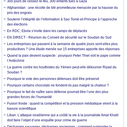
300 jours de cessez-le-feu, 300 enfants tués à Gaza
Afghanistan : une récolte de blé prometteuse menacée par la hausse du
prix des engrais
Soutenir l’intégrité de l’information à Sao Tomé-et-Principe à l’approche
des élections
En RDC, Ebola s’invite dans les camps de déplacés
EN DIRECT - Réunion du Conseil de sécurité sur le Soudan du Sud
Les entreprises qui passent à la semaine de quatre jours sont-elles plus
productives ? Une étude menée sur 15 entreprises apporte des réponses
Quand la paix devient suspecte : pourquoi Peter Thiel voit le pape comme
l’Antéchrist
La guerre contre les houthistes du Yémen peut-elle détourner Riyad du
Soudan ?
Pourquoi le vote des personnes détenues doit être préservé
Pourquoi certains chocolats ne fondent-ils pas malgré la chaleur ?
Pourquoi le fait de naître sans défense pourrait être l’une des plus
grandes forces de l’humanité
Fusion froide : quand la compétition et la pression médiatique virent à la
bavure scientifique
Liban. L’attaque israélienne qui a coûté la vie à la journaliste Amal Khalil
doit faire l’objet d’une enquête pour crime de guerre
Décharges sauvages, décharges anciennes : comment surmonter la