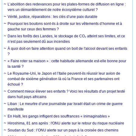
L’abolition des redevances pour les plates-formes de diffusion en ligne :
vers un démantèlement de notre écosystème culturel ?
Vérité, justice, réparations : les clés d’une paix durable
Pourquoi les boutons sont-ils à droite sur les vêtements d’homme et à
gauche sur ceux des femmes ?
Dans les forêts des Landes, le stockage de CO₂ atteint ses limites, et ce
n’est pas seulement dû aux incendies
À quoi doit-on faire attention quand on boit de l'alcool devant ses enfants
?
« Faire roter sa maison » : cette habitude allemande est-elle bonne pour
la santé ?
Le Royaume-Uni, le Japon et l’Italie peuvent-ils réussir leur avion de
combat de sixième génération là où la France et ses partenaires ont
échoué ?
Comment mieux élever ses enfants ? Voici les résultats d'un projet testé
dans huit pays africains
Liban : Le meurtre d’une journaliste par Israël était un crime de guerre
manifeste
En Haïti, les gangs infligent des souffrances « inimaginables »
Hiroshima, 81 ans après : l'ONU alerte sur le retour du risque nucléaire
Soudan du Sud : l’ONU alerte sur un pays à la croisée des chemins