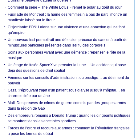
L’Ukraine peut-elle gagner la guerre ?
Comment la série « The White Lotus » remet le polar au goût du jour
Fusillade de Montréal : la haine des femmes n’a pas de parti, montre un
manifeste laissé par le tireur
Cisjordanie: l’ONU alerte sur une violence et une annexion qui ne font
qu’empirer
Un nouveau test permettrait une détection précoce du cancer à partir de
minuscules particules présentes dans les fluides corporels
Soins aux personnes vivant avec une démence : repenser le rôle de la
musique
Un étage de fusée SpaceX va percuter la Lune… Un accident qui pose
déjà des questions de droit spatial
Femmes sur les conseils d’administration : du prestige… au détriment du
pouvoir
Gaza : l'éprouvant trajet d'un patient sous dialyse jusqu'à l'hôpital… en
charrette tirée par un âne
Mali. Des preuves de crimes de guerre commis par des groupes armés
dans la région de Gao
Des empereurs romains à Donald Trump : quand les dirigeants politiques
se montrent dans les enceintes sportives
Forces de l’ordre et recours aux armes : comment la Révolution française
a posé les termes du débat