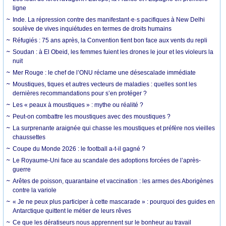
ligne
Inde. La répression contre des manifestant·e·s pacifiques à New Delhi
soulève de vives inquiétudes en termes de droits humains
Réfugiés : 75 ans après, la Convention tient bon face aux vents du repli
Soudan : à El Obeid, les femmes fuient les drones le jour et les violeurs la
nuit
Mer Rouge : le chef de l’ONU réclame une désescalade immédiate
Moustiques, tiques et autres vecteurs de maladies : quelles sont les
dernières recommandations pour s’en protéger ?
Les « peaux à moustiques » : mythe ou réalité ?
Peut-on combattre les moustiques avec des moustiques ?
La surprenante araignée qui chasse les moustiques et préfère nos vieilles
chaussettes
Coupe du Monde 2026 : le football a-t-il gagné ?
Le Royaume-Uni face au scandale des adoptions forcées de l’après-
guerre
Arêtes de poisson, quarantaine et vaccination : les armes des Aborigènes
contre la variole
« Je ne peux plus participer à cette mascarade » : pourquoi des guides en
Antarctique quittent le métier de leurs rêves
Ce que les dératiseurs nous apprennent sur le bonheur au travail