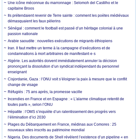
Une icône méconnue du marronnage : Selomoh del Castilho et le
capitaine Broos
Ils prétendaient revenir de Terre sainte : comment les poètes médiévaux
démasquaient les faux pèlerins
Sénégal : comment le football est passé d’un héritage colonial à une
passion nationale
Arabie saoudite : nouvelles exécutions de migrants éthiopiens
Iran. Il faut mettre un terme à la campagne d’exécutions et de
condamnations à mort arbitraires de manifestant·e·s
Algérie. Les autorités doivent immédiatement annuler la décision
prononçant la dissolution d’un syndicat indépendant du personnel
enseignant
Cisjordanie, Gaza : l’ONU voit s’éloigner la paix à mesure que le conflit
change de visage
Réfugiés : 75 ans après, la promesse vacille
Incendies en France et en Espagne : « L'alarme climatique retentit de
toutes parts », selon l’ONU
Hépatite : l’OMS s’inquiète d’un ralentissement des progrès vers
l’élimination d’ici 2030
Plages du Débarquement en France, médinas aux Comores : 25
nouveaux sites inscrits au patrimoine mondial
Nigeria. Des documents de Shell révèlent l’existence d’un pipeline « en