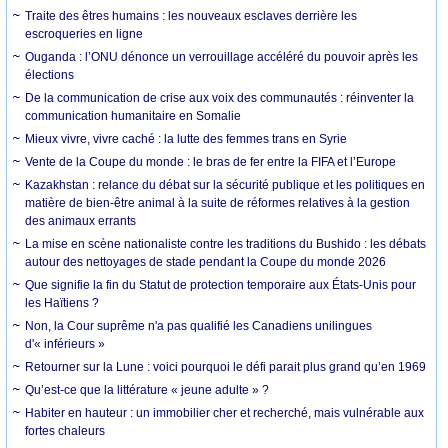
Traite des êtres humains : les nouveaux esclaves derrière les
escroqueries en ligne
Ouganda : l’ONU dénonce un verrouillage accéléré du pouvoir après les
élections
De la communication de crise aux voix des communautés : réinventer la
communication humanitaire en Somalie
Mieux vivre, vivre caché : la lutte des femmes trans en Syrie
Vente de la Coupe du monde : le bras de fer entre la FIFA et l’Europe
Kazakhstan : relance du débat sur la sécurité publique et les politiques en
matière de bien-être animal à la suite de réformes relatives à la gestion
des animaux errants
La mise en scène nationaliste contre les traditions du Bushido : les débats
autour des nettoyages de stade pendant la Coupe du monde 2026
Que signifie la fin du Statut de protection temporaire aux États-Unis pour
les Haïtiens ?
Non, la Cour suprême n'a pas qualifié les Canadiens unilingues
d'« inférieurs »
Retourner sur la Lune : voici pourquoi le défi parait plus grand qu’en 1969
Qu’est-ce que la littérature « jeune adulte » ?
Habiter en hauteur : un immobilier cher et recherché, mais vulnérable aux
fortes chaleurs