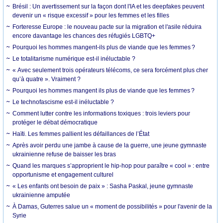
Brésil : Un avertissement sur la façon dont l'IA et les deepfakes peuvent
devenir un « risque excessif » pour les femmes et les filles
Forteresse Europe : le nouveau pacte sur la migration et l'asile réduira
encore davantage les chances des réfugiés LGBTQ+
Pourquoi les hommes mangent-ils plus de viande que les femmes ?
Le totalitarisme numérique est-il inéluctable ?
« Avec seulement trois opérateurs télécoms, ce sera forcément plus cher
qu’à quatre ». Vraiment ?
Pourquoi les hommes mangent ils plus de viande que les femmes ?
Le technofascisme est-il inéluctable ?
Comment lutter contre les informations toxiques : trois leviers pour
protéger le débat démocratique
Haïti. Les femmes pallient les défaillances de l’État
Après avoir perdu une jambe à cause de la guerre, une jeune gymnaste
ukrainienne refuse de baisser les bras
Quand les marques s’approprient le hip-hop pour paraître « cool » : entre
opportunisme et engagement culturel
« Les enfants ont besoin de paix » : Sasha Paskal, jeune gymnaste
ukrainienne amputée
À Damas, Guterres salue un « moment de possibilités » pour l'avenir de la
Syrie