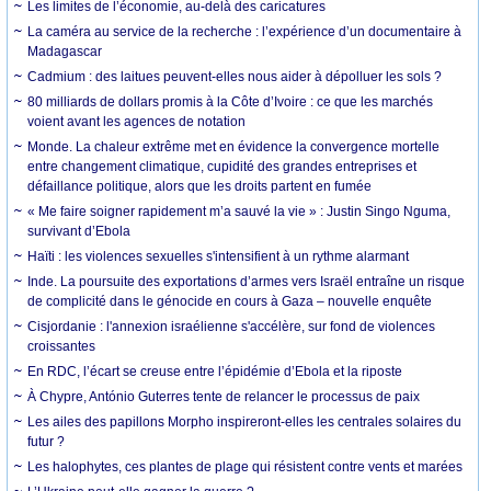
Les limites de l’économie, au-delà des caricatures
La caméra au service de la recherche : l’expérience d’un documentaire à
Madagascar
Cadmium : des laitues peuvent-elles nous aider à dépolluer les sols ?
80 milliards de dollars promis à la Côte d’Ivoire : ce que les marchés
voient avant les agences de notation
Monde. La chaleur extrême met en évidence la convergence mortelle
entre changement climatique, cupidité des grandes entreprises et
défaillance politique, alors que les droits partent en fumée
« Me faire soigner rapidement m’a sauvé la vie » : Justin Singo Nguma,
survivant d’Ebola
Haïti : les violences sexuelles s'intensifient à un rythme alarmant
Inde. La poursuite des exportations d’armes vers Israël entraîne un risque
de complicité dans le génocide en cours à Gaza – nouvelle enquête
Cisjordanie : l'annexion israélienne s'accélère, sur fond de violences
croissantes
En RDC, l’écart se creuse entre l’épidémie d’Ebola et la riposte
À Chypre, António Guterres tente de relancer le processus de paix
Les ailes des papillons Morpho inspireront-elles les centrales solaires du
futur ?
Les halophytes, ces plantes de plage qui résistent contre vents et marées