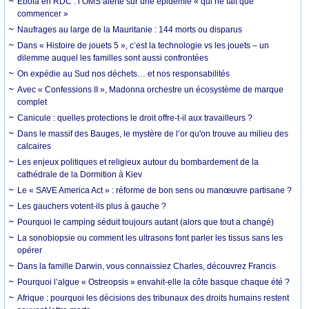
Ebola en RDC : l’OMS alerte sur une épidémie « qui ne fait que
commencer »
Naufrages au large de la Mauritanie : 144 morts ou disparus
Dans « Histoire de jouets 5 », c’est la technologie vs les jouets – un
dilemme auquel les familles sont aussi confrontées
On expédie au Sud nos déchets… et nos responsabilités
Avec « Confessions II », Madonna orchestre un écosystème de marque
complet
Canicule : quelles protections le droit offre-t-il aux travailleurs ?
Dans le massif des Bauges, le mystère de l’or qu'on trouve au milieu des
calcaires
Les enjeux politiques et religieux autour du bombardement de la
cathédrale de la Dormition à Kiev
Le « SAVE America Act » : réforme de bon sens ou manœuvre partisane ?
Les gauchers votent-ils plus à gauche ?
Pourquoi le camping séduit toujours autant (alors que tout a changé)
La sonobiopsie ou comment les ultrasons font parler les tissus sans les
opérer
Dans la famille Darwin, vous connaissiez Charles, découvrez Francis
Pourquoi l’algue « Ostreopsis » envahit-elle la côte basque chaque été ?
Afrique : pourquoi les décisions des tribunaux des droits humains restent