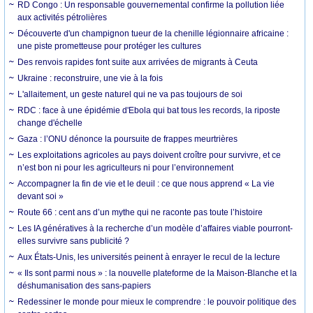
RD Congo : Un responsable gouvernemental confirme la pollution liée
aux activités pétrolières
Découverte d'un champignon tueur de la chenille légionnaire africaine :
une piste prometteuse pour protéger les cultures
Des renvois rapides font suite aux arrivées de migrants à Ceuta
Ukraine : reconstruire, une vie à la fois
L'allaitement, un geste naturel qui ne va pas toujours de soi
RDC : face à une épidémie d'Ebola qui bat tous les records, la riposte
change d'échelle
Gaza : l’ONU dénonce la poursuite de frappes meurtrières
Les exploitations agricoles au pays doivent croître pour survivre, et ce
n’est bon ni pour les agriculteurs ni pour l’environnement
Accompagner la fin de vie et le deuil : ce que nous apprend « La vie
devant soi »
Route 66 : cent ans d’un mythe qui ne raconte pas toute l’histoire
Les IA génératives à la recherche d’un modèle d’affaires viable pourront-
elles survivre sans publicité ?
Aux États-Unis, les universités peinent à enrayer le recul de la lecture
« Ils sont parmi nous » : la nouvelle plateforme de la Maison-Blanche et la
déshumanisation des sans-papiers
Redessiner le monde pour mieux le comprendre : le pouvoir politique des