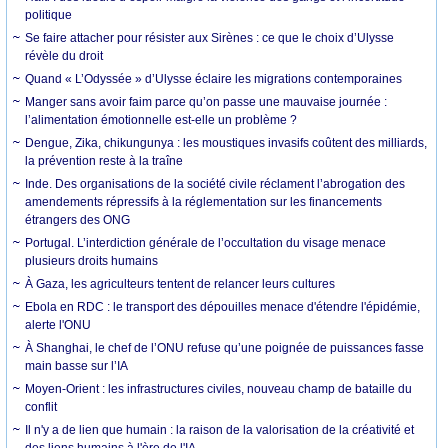
politique
Se faire attacher pour résister aux Sirènes : ce que le choix d’Ulysse
révèle du droit
Quand « L’Odyssée » d’Ulysse éclaire les migrations contemporaines
Manger sans avoir faim parce qu’on passe une mauvaise journée :
l’alimentation émotionnelle est-elle un problème ?
Dengue, Zika, chikungunya : les moustiques invasifs coûtent des milliards,
la prévention reste à la traîne
Inde. Des organisations de la société civile réclament l’abrogation des
amendements répressifs à la réglementation sur les financements
étrangers des ONG
Portugal. L’interdiction générale de l’occultation du visage menace
plusieurs droits humains
À Gaza, les agriculteurs tentent de relancer leurs cultures
Ebola en RDC : le transport des dépouilles menace d'étendre l'épidémie,
alerte l'ONU
À Shanghai, le chef de l’ONU refuse qu’une poignée de puissances fasse
main basse sur l’IA
Moyen-Orient : les infrastructures civiles, nouveau champ de bataille du
conflit
Il n'y a de lien que humain : la raison de la valorisation de la créativité et
des liens humains à l'ère de l'IA