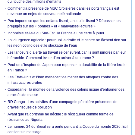
qui touche des millions d’enfants
Comment la présence de MSC Croisières dans les ports français est
devenue un enjeu de souveraineté nationale
Peu importe ce que les enfants lisent, tant qu’ils lisent ? Dépasser les
préjugés sur les « bonnes » et « mauvaises lectures »
Indonésie et Asie du Sud-Est : la France a une carte à jouer
Loi d’urgence agricole : pourquoi la droite et le centre ne lâchent rien sur
les néonicotinoïdes et le stockage de l’eau
Les lanceurs d’alerte au travail se censurent, car ils sont ignorés par leur
hiérarchie. Comment éviter d’en arriver à un drame ?
Peut-on s’inspirer du Japon pour repenser la durabilité de la filière textile
en France ?
Les États-Unis et l’Iran menacent de mener des attaques contre des
infrastructures civiles
Cisjordanie : la montée de la violence des colons risque d'entraîner des
atrocités de masse
RD Congo : Les activités d’une compagnie pétrolière présentent de
graves risques de pollution
Avant que l'algorithme ne décide : le récit queer comme forme de
résistance au Nigéria
Le numéro 24 du Brésil sera porté pendant la Coupe du monde 2026. Et il
contient un message.