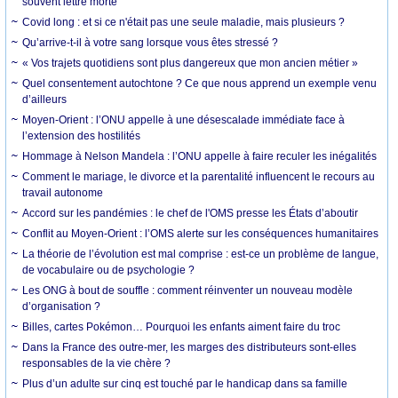
souvent lettre morte
Covid long : et si ce n'était pas une seule maladie, mais plusieurs ?
Qu’arrive-t-il à votre sang lorsque vous êtes stressé ?
« Vos trajets quotidiens sont plus dangereux que mon ancien métier »
Quel consentement autochtone ? Ce que nous apprend un exemple venu
d’ailleurs
Moyen-Orient : l’ONU appelle à une désescalade immédiate face à
l’extension des hostilités
Hommage à Nelson Mandela : l’ONU appelle à faire reculer les inégalités
Comment le mariage, le divorce et la parentalité influencent le recours au
travail autonome
Accord sur les pandémies : le chef de l'OMS presse les États d’aboutir
Conflit au Moyen-Orient : l’OMS alerte sur les conséquences humanitaires
La théorie de l’évolution est mal comprise : est-ce un problème de langue,
de vocabulaire ou de psychologie ?
Les ONG à bout de souffle : comment réinventer un nouveau modèle
d’organisation ?
Billes, cartes Pokémon… Pourquoi les enfants aiment faire du troc
Dans la France des outre-mer, les marges des distributeurs sont-elles
responsables de la vie chère ?
Plus d’un adulte sur cinq est touché par le handicap dans sa famille