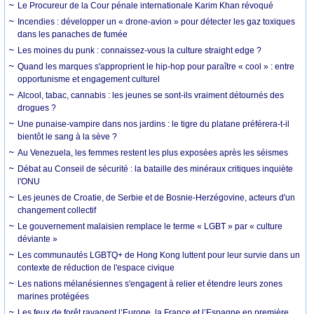
Le Procureur de la Cour pénale internationale Karim Khan révoqué
Incendies : développer un « drone-avion » pour détecter les gaz toxiques
dans les panaches de fumée
Les moines du punk : connaissez-vous la culture straight edge ?
Quand les marques s'approprient le hip-hop pour paraître « cool » : entre
opportunisme et engagement culturel
Alcool, tabac, cannabis : les jeunes se sont-ils vraiment détournés des
drogues ?
Une punaise-vampire dans nos jardins : le tigre du platane préférera-t-il
bientôt le sang à la sève ?
Au Venezuela, les femmes restent les plus exposées après les séismes
Débat au Conseil de sécurité : la bataille des minéraux critiques inquiète
l'ONU
Les jeunes de Croatie, de Serbie et de Bosnie-Herzégovine, acteurs d'un
changement collectif
Le gouvernement malaisien remplace le terme « LGBT » par « culture
déviante »
Les communautés LGBTQ+ de Hong Kong luttent pour leur survie dans un
contexte de réduction de l'espace civique
Les nations mélanésiennes s'engagent à relier et étendre leurs zones
marines protégées
Les feux de forêt ravagent l’Europe, la France et l’Espagne en première