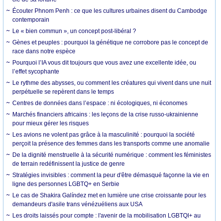
Écouter Phnom Penh : ce que les cultures urbaines disent du Cambodge
contemporain
Le « bien commun », un concept post-libéral ?
Gènes et peuples : pourquoi la génétique ne corrobore pas le concept de
race dans notre espèce
Pourquoi l’IA vous dit toujours que vous avez une excellente idée, ou
l’effet sycophante
Le rythme des abysses, ou comment les créatures qui vivent dans une nuit
perpétuelle se repèrent dans le temps
Centres de données dans l’espace : ni écologiques, ni économes
Marchés financiers africains : les leçons de la crise russo-ukrainienne
pour mieux gérer les risques
Les avions ne volent pas grâce à la masculinité : pourquoi la société
perçoit la présence des femmes dans les transports comme une anomalie
De la dignité menstruelle à la sécurité numérique : comment les féministes
de terrain redéfinissent la justice de genre
Stratégies invisibles : comment la peur d'être démasqué façonne la vie en
ligne des personnes LGBTQ+ en Serbie
Le cas de Shakira Galíndez met en lumière une crise croissante pour les
demandeurs d'asile trans vénézuéliens aux USA
Les droits laissés pour compte : l'avenir de la mobilisation LGBTQI+ au