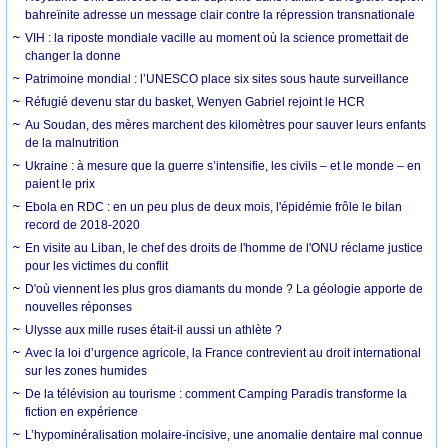
bahreïnite adresse un message clair contre la répression transnationale
VIH : la riposte mondiale vacille au moment où la science promettait de
changer la donne
Patrimoine mondial : l’UNESCO place six sites sous haute surveillance
Réfugié devenu star du basket, Wenyen Gabriel rejoint le HCR
Au Soudan, des mères marchent des kilomètres pour sauver leurs enfants
de la malnutrition
Ukraine : à mesure que la guerre s’intensifie, les civils – et le monde – en
paient le prix
Ebola en RDC : en un peu plus de deux mois, l'épidémie frôle le bilan
record de 2018-2020
En visite au Liban, le chef des droits de l'homme de l'ONU réclame justice
pour les victimes du conflit
D'où viennent les plus gros diamants du monde ? La géologie apporte de
nouvelles réponses
Ulysse aux mille ruses était-il aussi un athlète ?
Avec la loi d’urgence agricole, la France contrevient au droit international
sur les zones humides
De la télévision au tourisme : comment Camping Paradis transforme la
fiction en expérience
L’hypominéralisation molaire-incisive, une anomalie dentaire mal connue