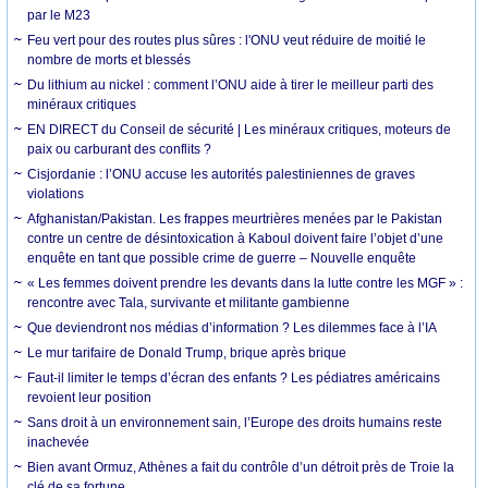
par le M23
Feu vert pour des routes plus sûres : l'ONU veut réduire de moitié le
nombre de morts et blessés
Du lithium au nickel : comment l’ONU aide à tirer le meilleur parti des
minéraux critiques
EN DIRECT du Conseil de sécurité | Les minéraux critiques, moteurs de
paix ou carburant des conflits ?
Cisjordanie : l’ONU accuse les autorités palestiniennes de graves
violations
Afghanistan/Pakistan. Les frappes meurtrières menées par le Pakistan
contre un centre de désintoxication à Kaboul doivent faire l’objet d’une
enquête en tant que possible crime de guerre – Nouvelle enquête
« Les femmes doivent prendre les devants dans la lutte contre les MGF » :
rencontre avec Tala, survivante et militante gambienne
Que deviendront nos médias d’information ? Les dilemmes face à l’IA
Le mur tarifaire de Donald Trump, brique après brique
Faut-il limiter le temps d’écran des enfants ? Les pédiatres américains
revoient leur position
Sans droit à un environnement sain, l’Europe des droits humains reste
inachevée
Bien avant Ormuz, Athènes a fait du contrôle d’un détroit près de Troie la
clé de sa fortune