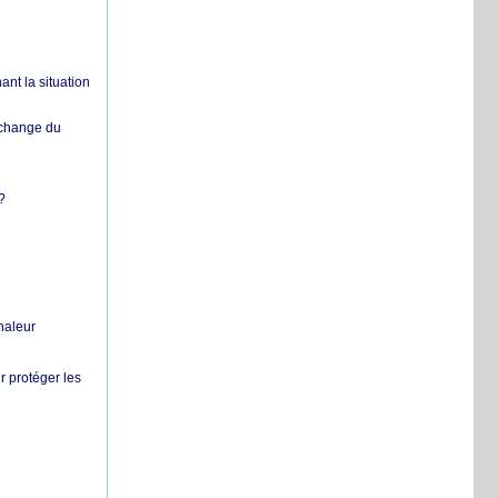
nt la situation
échange du
?
chaleur
r protéger les