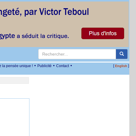
•
•
•
z la pensée unique !
Publicité
Contact
[
]
English