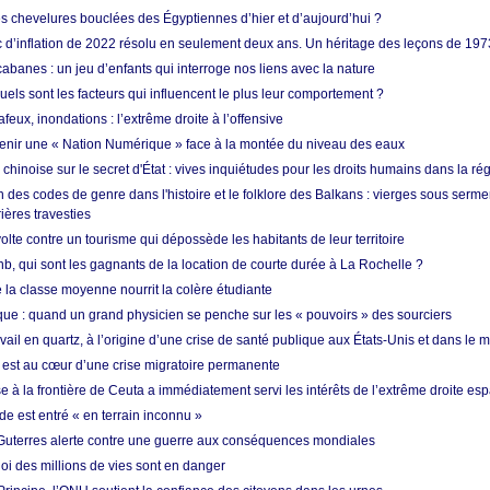
es chevelures bouclées des Égyptiennes d’hier et d’aujourd’hui ?
ic d’inflation de 2022 résolu en seulement deux ans. Un héritage des leçons de 197
abanes : un jeu d’enfants qui interroge nos liens avec la nature
quels sont les facteurs qui influencent le plus leur comportement ?
eux, inondations : l’extrême droite à l’offensive
enir une « Nation Numérique » face à la montée du niveau des eaux
hinoise sur le secret d'État : vives inquiétudes pour les droits humains dans la r
 des codes de genre dans l'histoire et le folklore des Balkans : vierges sous serment
ières travesties
lte contre un tourisme qui dépossède les habitants de leur territoire
nb, qui sont les gagnants de la location de courte durée à La Rochelle ?
de la classe moyenne nourrit la colère étudiante
ique : quand un grand physicien se penche sur les « pouvoirs » des sourciers
vail en quartz, à l’origine d’une crise de santé publique aux États-Unis et dans le
est au cœur d’une crise migratoire permanente
 à la frontière de Ceuta a immédiatement servi les intérêts de l’extrême droite es
de est entré « en terrain inconnu »
Guterres alerte contre une guerre aux conséquences mondiales
oi des millions de vies sont en danger