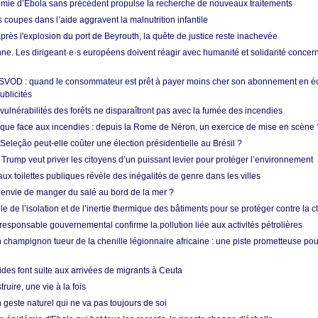
mie d’Ebola sans précédent propulse la recherche de nouveaux traitements
s coupes dans l’aide aggravent la malnutrition infantile
après l'explosion du port de Beyrouth, la quête de justice reste inachevée
e. Les dirigeant·e·s européens doivent réagir avec humanité et solidarité concerna
 SVOD : quand le consommateur est prêt à payer moins cher son abonnement en 
ublicités
vulnérabilités des forêts ne disparaîtront pas avec la fumée des incendies
tique face aux incendies : depuis la Rome de Néron, un exercice de mise en scène 
 Seleção peut-elle coûter une élection présidentielle au Brésil ?
 Trump veut priver les citoyens d’un puissant levier pour protéger l’environnement
ux toilettes publiques révèle des inégalités de genre dans les villes
 envie de manger du salé au bord de la mer ?
ôle de l’isolation et de l’inertie thermique des bâtiments pour se protéger contre la 
esponsable gouvernemental confirme la pollution liée aux activités pétrolières
 champignon tueur de la chenille légionnaire africaine : une piste prometteuse pou
des font suite aux arrivées de migrants à Ceuta
ruire, une vie à la fois
n geste naturel qui ne va pas toujours de soi