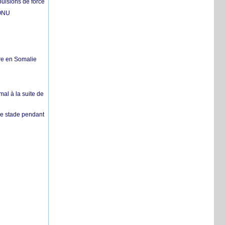
pulsions de force
'ONU
re en Somalie
mal à la suite de
 de stade pendant