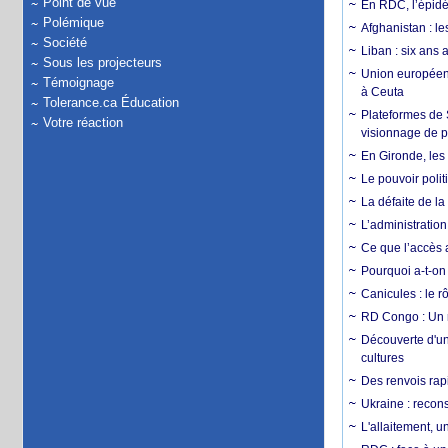
Point de vue
En RDC, l’épidé
Polémique
Afghanistan : le
Société
Liban : six ans 
Sous les projecteurs
Union européenn
Témoignage
à Ceuta
Tolerance.ca Éducation
Plateformes de
Votre réaction
visionnage de p
En Gironde, les 
Le pouvoir poli
La défaite de la
L’administration
Ce que l’accès a
Pourquoi a-t-on
Canicules : le r
RD Congo : Un r
Découverte d'un
cultures
Des renvois rapi
Ukraine : reconst
L'allaitement, u