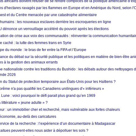
ts africains doivent refuser de se rendre complices de la politique américaine d’ex
ons d'hectares ravagés par les flammes en Europe et en Amérique du Nord, selon l
Ouest et du Centre menacée par une catastrophe alimentaire
 humains : les nouveaux esclaves derrière les escroqueries en ligne
 dénonce un verrouillage accéléré du pouvoir après les élections
tion de crise aux voix des communautés : réinventer la communication humanitai
re caché : la lutte des femmes trans en Syrie
e du monde : le bras de fer entre la FIFA et l’Europe
ance du débat sur la sécurité publique et les politiques en matière de bien-être ani
es à la gestion des animaux errants
 nationaliste contre les traditions du Bushido : les débats autour des nettoyages
onde 2026
fin du Statut de protection temporaire aux États-Unis pour les Haïtiens ?
rême n'a pas qualifié les Canadiens unilingues d'« inférieurs »
 Lune : voici pourquoi le défi parait plus grand qu’en 1969
 littérature « jeune adulte » ?
ur : un immobilier cher et recherché, mais vulnérable aux fortes chaleurs
’économie, au-delà des caricatures
rvice de la recherche : l’expérience d’un documentaire à Madagascar
aitues peuvent-elles nous aider à dépolluer les sols ?