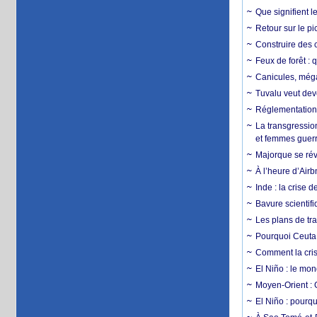
Que signifient l
Retour sur le p
Construire des c
Feux de forêt : 
Canicules, mégaf
Tuvalu veut dev
Réglementation c
La transgression
et femmes guerr
Majorque se révo
À l’heure d’Airb
Inde : la crise 
Bavure scientif
Les plans de tra
Pourquoi Ceuta 
Comment la crise
El Niño : le mon
Moyen-Orient : 
El Niño : pourqu