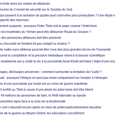
’invite dans les camps de déplacés
union du Conseil de sécurité sur le Soudan du Sud
 qui passent à la semaine de quatre jours sont-elles plus productives ? Une étude
apporte des réponses
vient suspecte : pourquoi Peter Thiel voit le pape comme l’Antéchrist
e les houthistes du Yémen peut-elle détourner Riyad du Soudan ?
e des personnes détenues doit être préservé
s chocolats ne fondent-ils pas malgré la chaleur ?
 de naître sans défense pourrait être l’une des plus grandes forces de l’humanité
quand la compétition et la pression médiatique virent à la bavure scientifique
 israélienne qui a coûté la vie à la journaliste Amal Khalil doit faire l’objet d’une e
ges, décharges anciennes : comment surmonter la tentation de l’oubli ?
vail : pourquoi l'Afrique ne peut pas miser uniquement sur l'emploi à l'étranger
re d’une journaliste par Israël est un crime de guerre manifeste
nt arrêté au Tibet à cause d’une photo du dalaï-lama doit être libéré
49 millions de personnes de faim, le PAM intensifie sa riposte
 première ligne face à la crise de la biodiversité
n civil s’alourdit encore après un mois de juillet particulièrement meurtrier
bre de la guerre au Moyen-Orient, les exécutions s'accélèrent