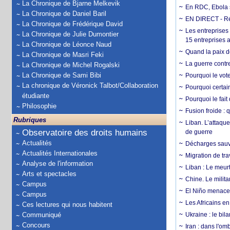
La Chronique de Bjarne Melkevik
En RDC, Ebola s
La Chronique de Daniel Baril
EN DIRECT - Ré
La Chronique de Frédérique David
Les entreprises
La Chronique de Julie Dumontier
15 entreprises 
La Chronique de Léonce Naud
Quand la paix de
La Chronique de Masri Feki
La guerre contr
La Chronique de Michel Rogalski
La Chronique de Sami Bibi
Pourquoi le vot
La chronique de Véronick Talbot/Collaboration
Pourquoi certain
étudiante
Pourquoi le fait
Philosophie
Fusion froide : 
Rubriques
Liban. L’attaque
Observatoire des droits humains
de guerre
Actualités
Décharges sauva
Actualités Internationales
Migration de tra
Analyse de l'information
Liban : Le meurt
Arts et spectacles
Chine. Le milita
Campus
El Niño menace 
Campus
Les Africains en
Ces lectures qui nous habitent
Communiqué
Ukraine : le bila
Concours
Iran : dans l'om