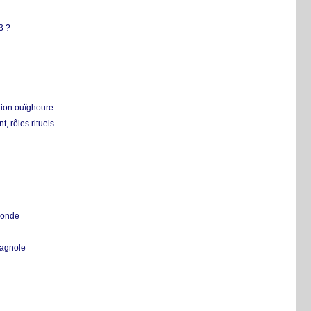
3 ?
égion ouïghoure
, rôles rituels
 monde
pagnole