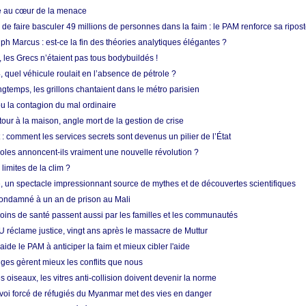
ue au cœur de la menace
e faire basculer 49 millions de personnes dans la faim : le PAM renforce sa ripos
h Marcus : est-ce la fin des théories analytiques élégantes ?
, les Grecs n’étaient pas tous bodybuildés !
 quel véhicule roulait en l’absence de pétrole ?
longtemps, les grillons chantaient dans le métro parisien
 la contagion du mal ordinaire
etour à la maison, angle mort de la gestion de crise
 comment les services secrets sont devenus un pilier de l’État
coles annoncent-ils vraiment une nouvelle révolution ?
limites de la clim ?
re, un spectacle impressionnant source de mythes et de découvertes scientifiques
condamné à un an de prison au Mali
soins de santé passent aussi par les familles et les communautés
U réclame justice, vingt ans après le massacre de Muttur
aide le PAM à anticiper la faim et mieux cibler l'aide
nges gèrent mieux les conflits que nous
s oiseaux, les vitres anti-collision doivent devenir la norme
envoi forcé de réfugiés du Myanmar met des vies en danger