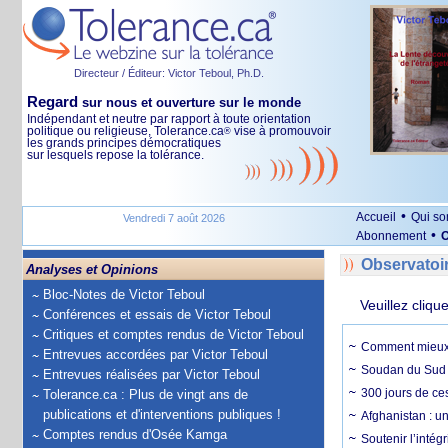
Directeur / Éditeur: Victor Teboul, Ph.D.
Regard
sur nous et ouverture sur le monde
Indépendant et neutre par rapport à toute orientation
politique ou religieuse, Tolerance.ca
vise à promouvoir
®
les grands principes démocratiques
sur lesquels repose la tolérance.
•
Accueil
Qui s
Vendredi 7 août 2026
•
Abonnement
O
Observatoi
Analyses et Opinions
Bloc-Notes de Victor Teboul
Veuillez cliqu
Conférences et essais de Victor Teboul
Critiques et comptes rendus de Victor Teboul
Comment mieux él
Entrevues accordées par Victor Teboul
Soudan du Sud :
Entrevues réalisées par Victor Teboul
300 jours de ce
Tolerance.ca : Plus de vingt ans de
publications et d'interventions publiques !
Afghanistan : u
Comptes rendus d'Osée Kamga
Soutenir l’intég