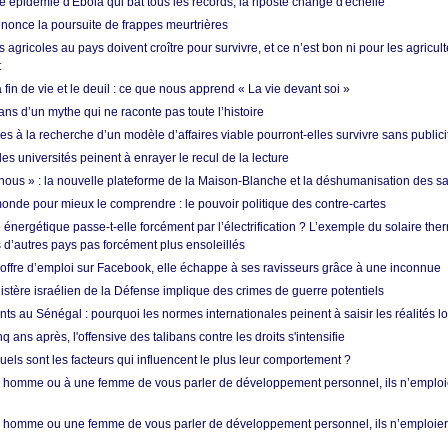
 épidémie d'Ebola qui bat tous les records, la riposte change d'échelle
nonce la poursuite de frappes meurtrières
s agricoles au pays doivent croître pour survivre, et ce n’est bon ni pour les agricul
t
in de vie et le deuil : ce que nous apprend « La vie devant soi »
ans d’un mythe qui ne raconte pas toute l’histoire
es à la recherche d’un modèle d’affaires viable pourront-elles survivre sans publici
les universités peinent à enrayer le recul de la lecture
i nous » : la nouvelle plateforme de la Maison-Blanche et la déshumanisation des s
onde pour mieux le comprendre : le pouvoir politique des contre-cartes
énergétique passe-t-elle forcément par l’électrification ? L’exemple du solaire th
d’autres pays pas forcément plus ensoleillés
offre d’emploi sur Facebook, elle échappe à ses ravisseurs grâce à une inconnue
istère israélien de la Défense implique des crimes de guerre potentiels
nts au Sénégal : pourquoi les normes internationales peinent à saisir les réalités l
q ans après, l'offensive des talibans contre les droits s'intensifie
quels sont les facteurs qui influencent le plus leur comportement ?
homme ou à une femme de vous parler de développement personnel, ils n’emploie
homme ou une femme de vous parler de développement personnel, ils n’emploiero