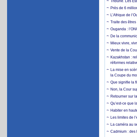
Tribune. Les Éta
Près de 6 milli
L’Afrique de l’
Traite des êtres
Ouganda : l’ONU
De la communica
Mieux vivre, viv
Vente de la Coup
Kazakhstan : rel
réformes relativ
La mise en scène
la Coupe du m
Que signifie la 
Non, la Cour sup
Retourner sur la
Qu’est-ce que la
Habiter en haute
Les limites de l
La caméra au se
Cadmium : des l