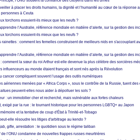
rincipe, l’ONU soutient la confiance des citoyens dans les urnes
 veiller à placer les droits humains, la dignité et l’humanité au cœur de la réponse a
e personnes à Ceuta
ux torchons essuient-ils mieux que les neufs ?
prendre l’Australie, référence mondiale en matière d’alerte, sur la gestion des in
ux torchons essuient-ils mieux que les neufs ?
 rainettes : comment les femelles construisent de meilleurs nids en s'accouplant a
prendre l’Australie, référence mondiale en matière d’alerte, sur la gestion des in
: comment la sœur du roi Arthur est-elle devenue la plus célèbre des sorcières mé
s influenceurs au monde étaient français et sont nés après la Révolution
u cancer compliquent souvent l’usage des outils numériques
es aériennes menées par « Africa Corps », sous le contrôle de la Russie, tuent des c
aitues peuvent-elles nous aider à dépolluer les sols ?
ur : un immobilier cher et recherché, mais vulnérable aux fortes chaleurs
t, exigé par la rue : le tournant historique pour les personnes LGBTQ+ au Japon
 mémoire et la tentative de coup d'État à Trinité-et-Tobago
eut-elle résoudre les litiges d'arbitrage au kendo ?
ab, gifle, arrestation : le quotidien sous le régime taliban
ef de l’ONU condamne de nouvelles frappes russes meurtrières