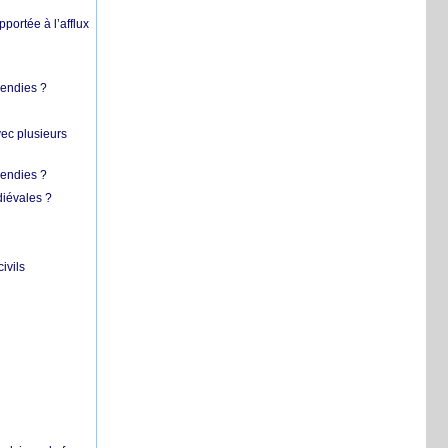
pportée à l’afflux
cendies ?
vec plusieurs
cendies ?
diévales ?
ivils