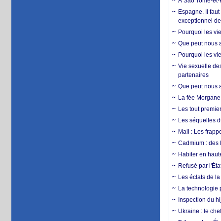
À Sao Tomé-et-P
Espagne. Il faut
exceptionnel d
Pourquoi les vie
Que peut nous ap
Pourquoi les vie
Vie sexuelle des
partenaires
Que peut nous ap
La fée Morgane 
Les tout premier
Les séquelles d
Mali : Les frapp
Cadmium : des l
Habiter en haute
Refusé par l'Éta
Les éclats de la
La technologie p
Inspection du hij
Ukraine : le ch