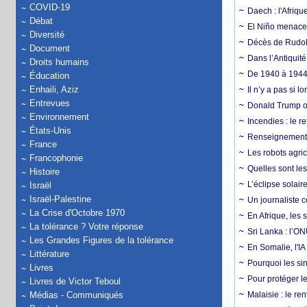
COVID-19
Daech : l'Afriq
Débat
El Niño menace d
Diversité
Décès de Rudolp
Document
Dans l’Antiquité
Droits humains
De 1940 à 1944,
Éducation
Enhaili, Aziz
Il n’y a pas si 
Entrevues
Donald Trump ou
Environnement
Incendies : le r
États-Unis
Renseignement :
France
Les robots agri
Francophonie
Quelles sont les 
Histoire
L’éclipse solai
Israël
Israël-Palestine
Un journaliste 
La Crise d'Octobre 1970
En Afrique, les 
La tolérance ? Votre réponse
Sri Lanka : l’ON
Les Grandes Figures de la tolérance
En Somalie, l'IA 
Littérature
Pourquoi les si
Livres
Pour protéger le
Livres de Victor Teboul
Médias - Communiqués
Malaisie : le r