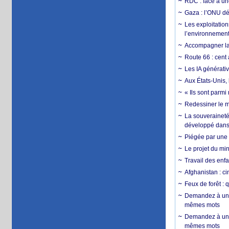
RDC : face à une
Gaza : l’ONU dé
Les exploitation
l’environnemen
Accompagner la f
Route 66 : cent 
Les IA générativ
Aux États-Unis, 
« Ils sont parm
Redessiner le m
La souveraineté 
développé dans 
Piégée par une 
Le projet du min
Travail des enfa
Afghanistan : cin
Feux de forêt : 
Demandez à un 
mêmes mots
Demandez à un 
mêmes mots