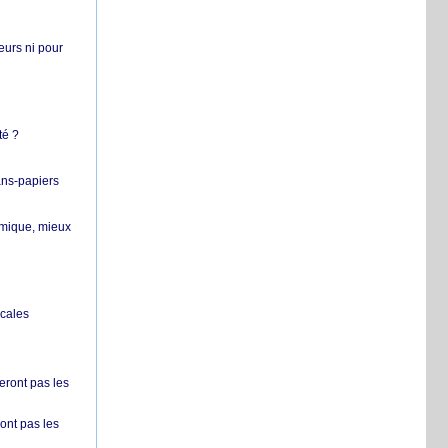
teurs ni pour
té ?
ans-papiers
ermique, mieux
ocales
ront pas les
nt pas les