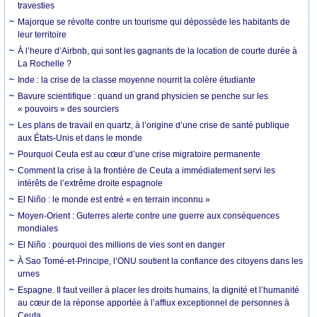
travesties
Majorque se révolte contre un tourisme qui dépossède les habitants de
leur territoire
À l’heure d’Airbnb, qui sont les gagnants de la location de courte durée à
La Rochelle ?
Inde : la crise de la classe moyenne nourrit la colère étudiante
Bavure scientifique : quand un grand physicien se penche sur les
« pouvoirs » des sourciers
Les plans de travail en quartz, à l’origine d’une crise de santé publique
aux États-Unis et dans le monde
Pourquoi Ceuta est au cœur d’une crise migratoire permanente
Comment la crise à la frontière de Ceuta a immédiatement servi les
intérêts de l’extrême droite espagnole
El Niño : le monde est entré « en terrain inconnu »
Moyen-Orient : Guterres alerte contre une guerre aux conséquences
mondiales
El Niño : pourquoi des millions de vies sont en danger
À Sao Tomé-et-Principe, l’ONU soutient la confiance des citoyens dans les
urnes
Espagne. Il faut veiller à placer les droits humains, la dignité et l’humanité
au cœur de la réponse apportée à l’afflux exceptionnel de personnes à
Ceuta