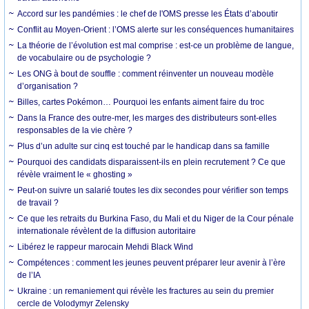
Accord sur les pandémies : le chef de l'OMS presse les États d’aboutir
Conflit au Moyen-Orient : l’OMS alerte sur les conséquences humanitaires
La théorie de l’évolution est mal comprise : est-ce un problème de langue,
de vocabulaire ou de psychologie ?
Les ONG à bout de souffle : comment réinventer un nouveau modèle
d’organisation ?
Billes, cartes Pokémon… Pourquoi les enfants aiment faire du troc
Dans la France des outre-mer, les marges des distributeurs sont-elles
responsables de la vie chère ?
Plus d’un adulte sur cinq est touché par le handicap dans sa famille
Pourquoi des candidats disparaissent-ils en plein recrutement ? Ce que
révèle vraiment le « ghosting »
Peut-on suivre un salarié toutes les dix secondes pour vérifier son temps
de travail ?
Ce que les retraits du Burkina Faso, du Mali et du Niger de la Cour pénale
internationale révèlent de la diffusion autoritaire
Libérez le rappeur marocain Mehdi Black Wind
Compétences : comment les jeunes peuvent préparer leur avenir à l’ère
de l’IA
Ukraine : un remaniement qui révèle les fractures au sein du premier
cercle de Volodymyr Zelensky