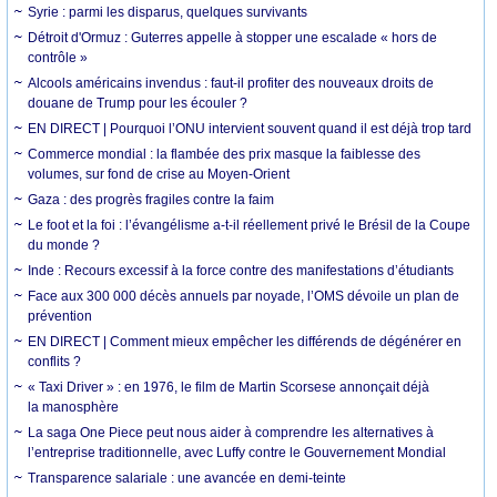
Syrie : parmi les disparus, quelques survivants
Détroit d'Ormuz : Guterres appelle à stopper une escalade « hors de
contrôle »
Alcools américains invendus : faut-il profiter des nouveaux droits de
douane de Trump pour les écouler ?
EN DIRECT | Pourquoi l’ONU intervient souvent quand il est déjà trop tard
Commerce mondial : la flambée des prix masque la faiblesse des
volumes, sur fond de crise au Moyen-Orient
Gaza : des progrès fragiles contre la faim
Le foot et la foi : l’évangélisme a-t-il réellement privé le Brésil de la Coupe
du monde ?
Inde : Recours excessif à la force contre des manifestations d’étudiants
Face aux 300 000 décès annuels par noyade, l’OMS dévoile un plan de
prévention
EN DIRECT | Comment mieux empêcher les différends de dégénérer en
conflits ?
« Taxi Driver » : en 1976, le film de Martin Scorsese annonçait déjà
la manosphère
La saga One Piece peut nous aider à comprendre les alternatives à
l’entreprise traditionnelle, avec Luffy contre le Gouvernement Mondial
Transparence salariale : une avancée en demi-teinte