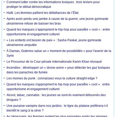
Comment lutter contre les informations toxiques : trois leviers pour
protéger le débat démocratique
Haïti. Les femmes pallient les défaillances de l’État
Après avoir perdu une jambe à cause de la guerre, une jeune gymnaste
ukrainienne refuse de baisser les bras
Quand les marques s’approprient le hip-hop pour paraître « cool » : entre
opportunisme et engagement culturel
« Les enfants ont besoin de paix » : Sasha Paskal, jeune gymnaste
ukrainienne amputée
À Damas, Guterres salue un « moment de possibilités » pour l'avenir de la
Syrie
Le Procureur de la Cour pénale internationale Karim Khan révoqué
Incendies : développer un « drone-avion » pour détecter les gaz toxiques
dans les panaches de fumée
Les moines du punk : connaissez-vous la culture straight edge ?
Quand les marques s'approprient le hip-hop pour paraître « cool » : entre
opportunisme et engagement culturel
Alcool, tabac, cannabis : les jeunes se sont-ils vraiment détournés des
drogues ?
Une punaise-vampire dans nos jardins : le tigre du platane préférera-t-il
bientôt le sang à la sève ?
Au Venezuela, les femmes restent les plus exposées après les séismes