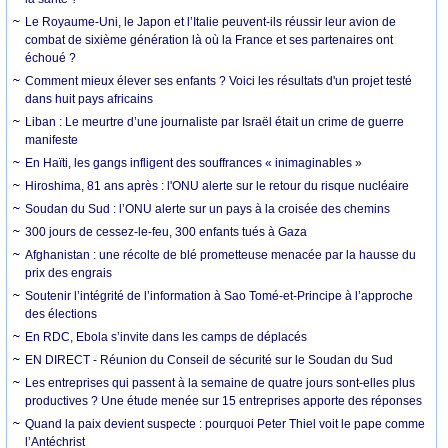
Le Royaume-Uni, le Japon et l’Italie peuvent-ils réussir leur avion de
combat de sixième génération là où la France et ses partenaires ont
échoué ?
Comment mieux élever ses enfants ? Voici les résultats d'un projet testé
dans huit pays africains
Liban : Le meurtre d’une journaliste par Israël était un crime de guerre
manifeste
En Haïti, les gangs infligent des souffrances « inimaginables »
Hiroshima, 81 ans après : l'ONU alerte sur le retour du risque nucléaire
Soudan du Sud : l’ONU alerte sur un pays à la croisée des chemins
300 jours de cessez-le-feu, 300 enfants tués à Gaza
Afghanistan : une récolte de blé prometteuse menacée par la hausse du
prix des engrais
Soutenir l’intégrité de l’information à Sao Tomé-et-Principe à l’approche
des élections
En RDC, Ebola s’invite dans les camps de déplacés
EN DIRECT - Réunion du Conseil de sécurité sur le Soudan du Sud
Les entreprises qui passent à la semaine de quatre jours sont-elles plus
productives ? Une étude menée sur 15 entreprises apporte des réponses
Quand la paix devient suspecte : pourquoi Peter Thiel voit le pape comme
l’Antéchrist