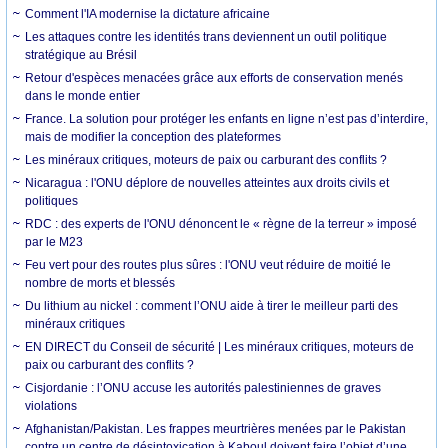
Comment l'IA modernise la dictature africaine
Les attaques contre les identités trans deviennent un outil politique
stratégique au Brésil
Retour d'espèces menacées grâce aux efforts de conservation menés
dans le monde entier
France. La solution pour protéger les enfants en ligne n’est pas d’interdire,
mais de modifier la conception des plateformes
Les minéraux critiques, moteurs de paix ou carburant des conflits ?
Nicaragua : l'ONU déplore de nouvelles atteintes aux droits civils et
politiques
RDC : des experts de l'ONU dénoncent le « règne de la terreur » imposé
par le M23
Feu vert pour des routes plus sûres : l'ONU veut réduire de moitié le
nombre de morts et blessés
Du lithium au nickel : comment l’ONU aide à tirer le meilleur parti des
minéraux critiques
EN DIRECT du Conseil de sécurité | Les minéraux critiques, moteurs de
paix ou carburant des conflits ?
Cisjordanie : l’ONU accuse les autorités palestiniennes de graves
violations
Afghanistan/Pakistan. Les frappes meurtrières menées par le Pakistan
contre un centre de désintoxication à Kaboul doivent faire l’objet d’une