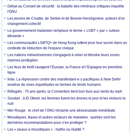
Débat au Conseil de sécurité : la bataille des minéraux critiques inquiète
l'ONU
Les jeunes de Croatie, de Serbie et de Bosnie-Herzégovine, acteurs d'un
changement collectif
Le gouvernement malaisien remplace le terme « LGBT » par « culture
déviante »
Les communautés LGBTQ+ de Hong Kong luttent pour leur survie dans un
contexte de réduction de l'espace civique
Les nations mélanésiennes s'engagent à relier et étendre leurs zones
marines protégées
Les feux de forêt ravagent l’Europe, la France et l’Espagne en première
ligne
Inde. La répression contre des manifestant·e·s pacifiques à New Delhi
soulève de vives inquiétudes en termes de droits humains
Réfugiés : 75 ans après, la Convention tient bon face aux vents du repli
Soudan : à El Obeid, les femmes fuient les drones le jour et les violeurs la
nuit
Mer Rouge : le chef de l’ONU réclame une désescalade immédiate
Moustiques, tiques et autres vecteurs de maladies : quelles sont les
dernières recommandations pour s’en protéger ?
Les « peaux à moustiques » : mythe ou réalité ?