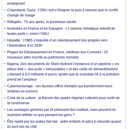
enseignant
Cisjordanie, Gaza : l’ONU voit s’éloigner la paix à mesure que le conflit
change de visage
Réfugiés : 75 ans après, la promesse vacille
Incendies en France et en Espagne : « L'alarme climatique retentit de
toutes parts », selon l’ONU
Hépatite : l’OMS s’inquiète d’un ralentissement des progrès vers
l’élimination d’ici 2030
Plages du Débarquement en France, médinas aux Comores : 25
nouveaux sites inscrits au patrimoine mondial
Nigeria. Des documents de Shell révèlent l’existence d’un pipeline « en
piteux état », des puits « introuvables » et des coûts de démantèlement
s’élevant à 9,5 milliards d’euros, tandis que le scandale lié à la pollution
prend de l’ampleur
Cyberesclavage : ces fausses offres d'emploi qui transforment leurs
victimes en escrocs
Crise de la culture : la théorie des quatre régimes culturels pour sortir de
la controverse
Les sondages générés par IA séduisent des instituts, mais peuvent-ils
vraiment refléter ce que pensent les gens ?
Être rejeté par les autres fait mal : aider enfants et ados à rebondir quand
ils sont mis de côté