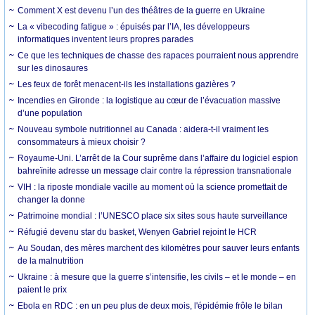
Comment X est devenu l’un des théâtres de la guerre en Ukraine
La « vibecoding fatigue » : épuisés par l’IA, les développeurs
informatiques inventent leurs propres parades
Ce que les techniques de chasse des rapaces pourraient nous apprendre
sur les dinosaures
Les feux de forêt menacent-ils les installations gazières ?
Incendies en Gironde : la logistique au cœur de l’évacuation massive
d’une population
Nouveau symbole nutritionnel au Canada : aidera-t-il vraiment les
consommateurs à mieux choisir ?
Royaume-Uni. L’arrêt de la Cour suprême dans l’affaire du logiciel espion
bahreïnite adresse un message clair contre la répression transnationale
VIH : la riposte mondiale vacille au moment où la science promettait de
changer la donne
Patrimoine mondial : l’UNESCO place six sites sous haute surveillance
Réfugié devenu star du basket, Wenyen Gabriel rejoint le HCR
Au Soudan, des mères marchent des kilomètres pour sauver leurs enfants
de la malnutrition
Ukraine : à mesure que la guerre s’intensifie, les civils – et le monde – en
paient le prix
Ebola en RDC : en un peu plus de deux mois, l'épidémie frôle le bilan