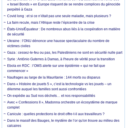
« Israel Bonds » en Europe risquent de se rendre complices du génocide
perpétré à Gaza
Covid long : et si ce n’était pas une seule maladie, mais plusieurs ?
La faim recule, mais l’Afrique reste l’épicentre de la crise
États-Unis/Équateur : De nombreux abus liés à la coopération en matière
de sécurité
Ukraine : l’ONU dénonce une hausse spectaculaire du nombre de
victimes civiles
Gaza : cessez-le-feu ou pas, les Palestiniens ne sont en sécurité nulle part
Syrie : António Guterres à Damas, à l'heure de vérité pour la transition
Ebola en RDC : l’OMS alerte sur une épidémie « qui ne fait que
commencer »
Naufrages au large de la Mauritanie : 144 morts ou disparus
Dans « Histoire de jouets 5 », c’est la technologie vs les jouets – un
dilemme auquel les familles sont aussi confrontées
On expédie au Sud nos déchets… et nos responsabilités
Avec « Confessions II », Madonna orchestre un écosystème de marque
complet
Canicule : quelles protections le droit offre-t-il aux travailleurs ?
Dans le massif des Bauges, le mystère de l’or qu'on trouve au milieu des
calcaires