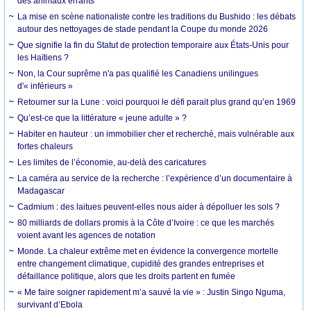
des animaux errants
La mise en scène nationaliste contre les traditions du Bushido : les débats
autour des nettoyages de stade pendant la Coupe du monde 2026
Que signifie la fin du Statut de protection temporaire aux États-Unis pour
les Haïtiens ?
Non, la Cour suprême n'a pas qualifié les Canadiens unilingues
d'« inférieurs »
Retourner sur la Lune : voici pourquoi le défi parait plus grand qu’en 1969
Qu’est-ce que la littérature « jeune adulte » ?
Habiter en hauteur : un immobilier cher et recherché, mais vulnérable aux
fortes chaleurs
Les limites de l’économie, au-delà des caricatures
La caméra au service de la recherche : l’expérience d’un documentaire à
Madagascar
Cadmium : des laitues peuvent-elles nous aider à dépolluer les sols ?
80 milliards de dollars promis à la Côte d’Ivoire : ce que les marchés
voient avant les agences de notation
Monde. La chaleur extrême met en évidence la convergence mortelle
entre changement climatique, cupidité des grandes entreprises et
défaillance politique, alors que les droits partent en fumée
« Me faire soigner rapidement m’a sauvé la vie » : Justin Singo Nguma,
survivant d’Ebola