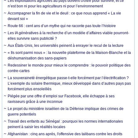
Les exploitations agricoles au pays doivent croître pour survivre, et ce
n’est bon ni pour les agriculteurs ni pour l’environnement
Accompagner la fin de vie et le deuil : ce que nous apprend « La vie
devant soi »
Route 66 : cent ans d’un mythe qui ne raconte pas toute l’histoire
Les IA génératives à la recherche d’un modèle d’affaires viable pourront-
elles survivre sans publicité ?
Aux États-Unis, les universités peinent à enrayer le recul de la lecture
« Ils sont parmi nous » : la nouvelle plateforme de la Maison-Blanche et la
déshumanisation des sans-papiers
Redessiner le monde pour mieux le comprendre : le pouvoir politique des
contre-cartes
La souveraineté énergétique passe-t-elle forcément par l’électrification ?
L’exemple du solaire thermique, mieux développé dans d’autres pays pas
forcément plus ensoleillés
Piégée par une offre d’emploi sur Facebook, elle échappe à ses
ravisseurs grâce à une inconnue
Le projet du ministère israélien de la Défense implique des crimes de
guerre potentiels
Travail des enfants au Sénégal : pourquoi les normes internationales
peinent à saisir les réalités locales
Afghanistan : cinq ans après, l'offensive des talibans contre les droits