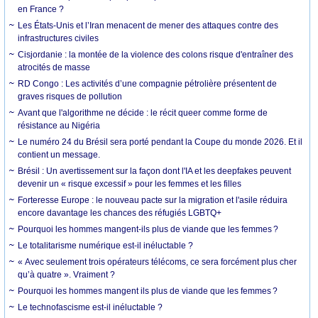
en France ?
Les États-Unis et l’Iran menacent de mener des attaques contre des
infrastructures civiles
Cisjordanie : la montée de la violence des colons risque d'entraîner des
atrocités de masse
RD Congo : Les activités d’une compagnie pétrolière présentent de
graves risques de pollution
Avant que l'algorithme ne décide : le récit queer comme forme de
résistance au Nigéria
Le numéro 24 du Brésil sera porté pendant la Coupe du monde 2026. Et il
contient un message.
Brésil : Un avertissement sur la façon dont l'IA et les deepfakes peuvent
devenir un « risque excessif » pour les femmes et les filles
Forteresse Europe : le nouveau pacte sur la migration et l'asile réduira
encore davantage les chances des réfugiés LGBTQ+
Pourquoi les hommes mangent-ils plus de viande que les femmes ?
Le totalitarisme numérique est-il inéluctable ?
« Avec seulement trois opérateurs télécoms, ce sera forcément plus cher
qu’à quatre ». Vraiment ?
Pourquoi les hommes mangent ils plus de viande que les femmes ?
Le technofascisme est-il inéluctable ?