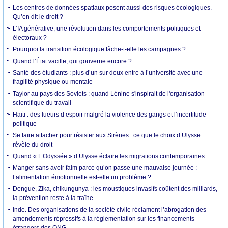
Les centres de données spatiaux posent aussi des risques écologiques.
Qu’en dit le droit ?
L’IA générative, une révolution dans les comportements politiques et
électoraux ?
Pourquoi la transition écologique fâche-t-elle les campagnes ?
Quand l’État vacille, qui gouverne encore ?
Santé des étudiants : plus d’un sur deux entre à l’université avec une
fragilité physique ou mentale
Taylor au pays des Soviets : quand Lénine s'inspirait de l'organisation
scientifique du travail
Haïti : des lueurs d’espoir malgré la violence des gangs et l’incertitude
politique
Se faire attacher pour résister aux Sirènes : ce que le choix d’Ulysse
révèle du droit
Quand « L’Odyssée » d’Ulysse éclaire les migrations contemporaines
Manger sans avoir faim parce qu’on passe une mauvaise journée :
l’alimentation émotionnelle est-elle un problème ?
Dengue, Zika, chikungunya : les moustiques invasifs coûtent des milliards,
la prévention reste à la traîne
Inde. Des organisations de la société civile réclament l’abrogation des
amendements répressifs à la réglementation sur les financements
étrangers des ONG