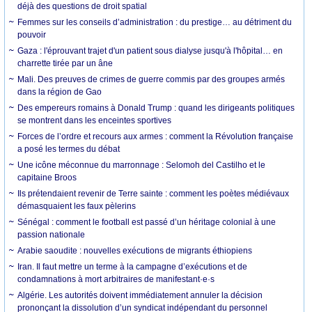
déjà des questions de droit spatial
Femmes sur les conseils d’administration : du prestige… au détriment du
pouvoir
Gaza : l'éprouvant trajet d'un patient sous dialyse jusqu'à l'hôpital… en
charrette tirée par un âne
Mali. Des preuves de crimes de guerre commis par des groupes armés
dans la région de Gao
Des empereurs romains à Donald Trump : quand les dirigeants politiques
se montrent dans les enceintes sportives
Forces de l’ordre et recours aux armes : comment la Révolution française
a posé les termes du débat
Une icône méconnue du marronnage : Selomoh del Castilho et le
capitaine Broos
Ils prétendaient revenir de Terre sainte : comment les poètes médiévaux
démasquaient les faux pèlerins
Sénégal : comment le football est passé d’un héritage colonial à une
passion nationale
Arabie saoudite : nouvelles exécutions de migrants éthiopiens
Iran. Il faut mettre un terme à la campagne d’exécutions et de
condamnations à mort arbitraires de manifestant·e·s
Algérie. Les autorités doivent immédiatement annuler la décision
prononçant la dissolution d’un syndicat indépendant du personnel