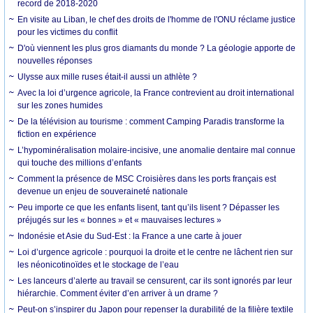
record de 2018-2020
En visite au Liban, le chef des droits de l'homme de l'ONU réclame justice
pour les victimes du conflit
D'où viennent les plus gros diamants du monde ? La géologie apporte de
nouvelles réponses
Ulysse aux mille ruses était-il aussi un athlète ?
Avec la loi d’urgence agricole, la France contrevient au droit international
sur les zones humides
De la télévision au tourisme : comment Camping Paradis transforme la
fiction en expérience
L’hypominéralisation molaire-incisive, une anomalie dentaire mal connue
qui touche des millions d’enfants
Comment la présence de MSC Croisières dans les ports français est
devenue un enjeu de souveraineté nationale
Peu importe ce que les enfants lisent, tant qu’ils lisent ? Dépasser les
préjugés sur les « bonnes » et « mauvaises lectures »
Indonésie et Asie du Sud-Est : la France a une carte à jouer
Loi d’urgence agricole : pourquoi la droite et le centre ne lâchent rien sur
les néonicotinoïdes et le stockage de l’eau
Les lanceurs d’alerte au travail se censurent, car ils sont ignorés par leur
hiérarchie. Comment éviter d’en arriver à un drame ?
Peut-on s’inspirer du Japon pour repenser la durabilité de la filière textile