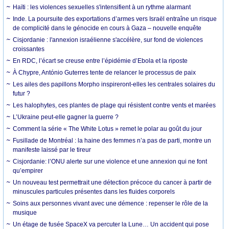
Haïti : les violences sexuelles s'intensifient à un rythme alarmant
Inde. La poursuite des exportations d’armes vers Israël entraîne un risque
de complicité dans le génocide en cours à Gaza – nouvelle enquête
Cisjordanie : l'annexion israélienne s'accélère, sur fond de violences
croissantes
En RDC, l’écart se creuse entre l’épidémie d’Ebola et la riposte
À Chypre, António Guterres tente de relancer le processus de paix
Les ailes des papillons Morpho inspireront-elles les centrales solaires du
futur ?
Les halophytes, ces plantes de plage qui résistent contre vents et marées
L’Ukraine peut-elle gagner la guerre ?
Comment la série « The White Lotus » remet le polar au goût du jour
Fusillade de Montréal : la haine des femmes n’a pas de parti, montre un
manifeste laissé par le tireur
Cisjordanie: l’ONU alerte sur une violence et une annexion qui ne font
qu’empirer
Un nouveau test permettrait une détection précoce du cancer à partir de
minuscules particules présentes dans les fluides corporels
Soins aux personnes vivant avec une démence : repenser le rôle de la
musique
Un étage de fusée SpaceX va percuter la Lune… Un accident qui pose