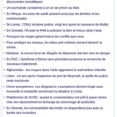
découvertes scientifiques
Un journaliste condamné à un an de prison au Mali
En Afrique, les soins de santé passent aussi par les familles et les
communautés
Sri Lanka : l’ONU réclame justice, vingt ans après le massacre de Muttur
En Somalie, l'IA aide le PAM à anticiper la faim et mieux cibler l'aide
Pourquoi les singes gèrent mieux les conflits que nous
Pour protéger les oiseaux, les vitres anti-collision doivent devenir la
norme
Malaisie : le renvoi forcé de réfugiés du Myanmar met des vies en danger
En RDC, l’épidémie d’Ebola sans précédent propulse la recherche de
nouveaux traitements
Afghanistan : les coupes dans l’aide aggravent la malnutrition infantile
Liban : six ans après l'explosion du port de Beyrouth, la quête de justice
reste inachevée
Union européenne. Les dirigeant·e·s européens doivent réagir avec
humanité et solidarité concernant la situation à Ceuta
Plateformes de SVOD : quand le consommateur est prêt à payer moins
cher son abonnement en échange du visionnage de publicités
En Gironde, les vulnérabilités des forêts ne disparaîtront pas avec la
fumée des incendies