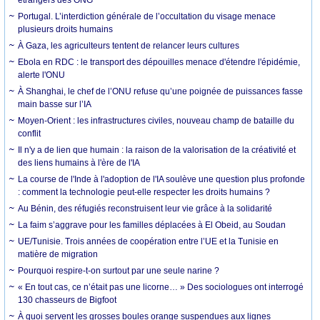
Portugal. L’interdiction générale de l’occultation du visage menace
plusieurs droits humains
À Gaza, les agriculteurs tentent de relancer leurs cultures
Ebola en RDC : le transport des dépouilles menace d'étendre l'épidémie,
alerte l'ONU
À Shanghai, le chef de l’ONU refuse qu’une poignée de puissances fasse
main basse sur l’IA
Moyen-Orient : les infrastructures civiles, nouveau champ de bataille du
conflit
Il n'y a de lien que humain : la raison de la valorisation de la créativité et
des liens humains à l'ère de l'IA
La course de l'Inde à l'adoption de l'IA soulève une question plus profonde
: comment la technologie peut-elle respecter les droits humains ?
Au Bénin, des réfugiés reconstruisent leur vie grâce à la solidarité
La faim s’aggrave pour les familles déplacées à El Obeid, au Soudan
UE/Tunisie. Trois années de coopération entre l’UE et la Tunisie en
matière de migration
Pourquoi respire-t-on surtout par une seule narine ?
« En tout cas, ce n’était pas une licorne… » Des sociologues ont interrogé
130 chasseurs de Bigfoot
À quoi servent les grosses boules orange suspendues aux lignes