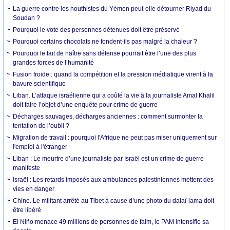
La guerre contre les houthistes du Yémen peut-elle détourner Riyad du
Soudan ?
Pourquoi le vote des personnes détenues doit être préservé
Pourquoi certains chocolats ne fondent-ils pas malgré la chaleur ?
Pourquoi le fait de naître sans défense pourrait être l’une des plus
grandes forces de l’humanité
Fusion froide : quand la compétition et la pression médiatique virent à la
bavure scientifique
Liban. L’attaque israélienne qui a coûté la vie à la journaliste Amal Khalil
doit faire l’objet d’une enquête pour crime de guerre
Décharges sauvages, décharges anciennes : comment surmonter la
tentation de l’oubli ?
Migration de travail : pourquoi l'Afrique ne peut pas miser uniquement sur
l'emploi à l'étranger
Liban : Le meurtre d’une journaliste par Israël est un crime de guerre
manifeste
Israël : Les retards imposés aux ambulances palestiniennes mettent des
vies en danger
Chine. Le militant arrêté au Tibet à cause d’une photo du dalaï-lama doit
être libéré
El Niño menace 49 millions de personnes de faim, le PAM intensifie sa