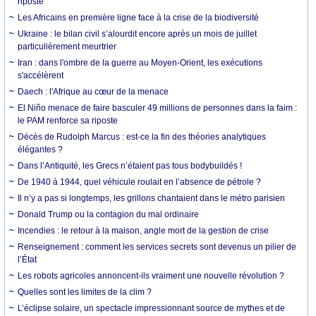
riposte
Les Africains en première ligne face à la crise de la biodiversité
Ukraine : le bilan civil s’alourdit encore après un mois de juillet
particulièrement meurtrier
Iran : dans l'ombre de la guerre au Moyen-Orient, les exécutions
s'accélèrent
Daech : l'Afrique au cœur de la menace
El Niño menace de faire basculer 49 millions de personnes dans la faim :
le PAM renforce sa riposte
Décès de Rudolph Marcus : est-ce la fin des théories analytiques
élégantes ?
Dans l’Antiquité, les Grecs n’étaient pas tous bodybuildés !
De 1940 à 1944, quel véhicule roulait en l’absence de pétrole ?
Il n’y a pas si longtemps, les grillons chantaient dans le métro parisien
Donald Trump ou la contagion du mal ordinaire
Incendies : le retour à la maison, angle mort de la gestion de crise
Renseignement : comment les services secrets sont devenus un pilier de
l’État
Les robots agricoles annoncent-ils vraiment une nouvelle révolution ?
Quelles sont les limites de la clim ?
L’éclipse solaire, un spectacle impressionnant source de mythes et de