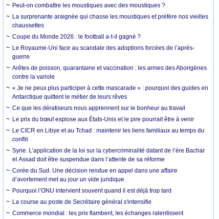
Peut-on combattre les moustiques avec des moustiques ?
La surprenante araignée qui chasse les moustiques et préfère nos vieilles
chaussettes
Coupe du Monde 2026 : le football a-t-il gagné ?
Le Royaume-Uni face au scandale des adoptions forcées de l’après-
guerre
Arêtes de poisson, quarantaine et vaccination : les armes des Aborigènes
contre la variole
« Je ne peux plus participer à cette mascarade » : pourquoi des guides en
Antarctique quittent le métier de leurs rêves
Ce que les dératiseurs nous apprennent sur le bonheur au travail
Le prix du bœuf explose aux États-Unis et le pire pourrait être à venir
Le CICR en Libye et au Tchad : maintenir les liens familiaux au temps du
conflit
Syrie. L’application de la loi sur la cybercriminalité datant de l’ère Bachar
el Assad doit être suspendue dans l’attente de sa réforme
Corée du Sud. Une décision rendue en appel dans une affaire
d’avortement met au jour un vide juridique
Pourquoi l’ONU intervient souvent quand il est déjà trop tard
La course au poste de Secrétaire général s'intensifie
Commerce mondial : les prix flambent, les échanges ralentissent