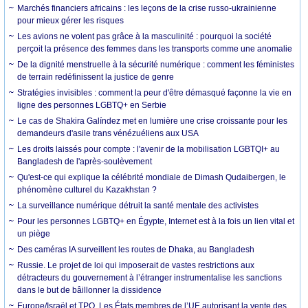
Marchés financiers africains : les leçons de la crise russo-ukrainienne
pour mieux gérer les risques
Les avions ne volent pas grâce à la masculinité : pourquoi la société
perçoit la présence des femmes dans les transports comme une anomalie
De la dignité menstruelle à la sécurité numérique : comment les féministes
de terrain redéfinissent la justice de genre
Stratégies invisibles : comment la peur d'être démasqué façonne la vie en
ligne des personnes LGBTQ+ en Serbie
Le cas de Shakira Galíndez met en lumière une crise croissante pour les
demandeurs d'asile trans vénézuéliens aux USA
Les droits laissés pour compte : l'avenir de la mobilisation LGBTQI+ au
Bangladesh de l'après-soulèvement
Qu'est-ce qui explique la célébrité mondiale de Dimash Qudaibergen, le
phénomène culturel du Kazakhstan ?
La surveillance numérique détruit la santé mentale des activistes
Pour les personnes LGBTQ+ en Égypte, Internet est à la fois un lien vital et
un piège
Des caméras IA surveillent les routes de Dhaka, au Bangladesh
Russie. Le projet de loi qui imposerait de vastes restrictions aux
détracteurs du gouvernement à l’étranger instrumentalise les sanctions
dans le but de bâillonner la dissidence
Europe/Israël et TPO. Les États membres de l’UE autorisant la vente des