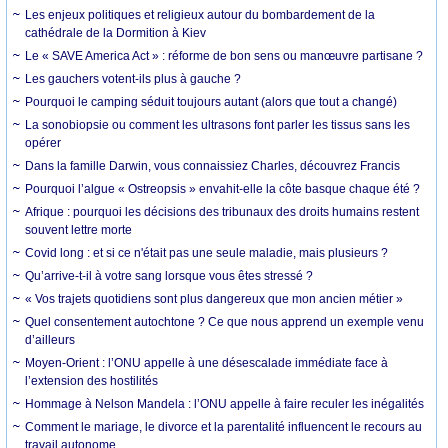
Les enjeux politiques et religieux autour du bombardement de la
cathédrale de la Dormition à Kiev
Le « SAVE America Act » : réforme de bon sens ou manœuvre partisane ?
Les gauchers votent-ils plus à gauche ?
Pourquoi le camping séduit toujours autant (alors que tout a changé)
La sonobiopsie ou comment les ultrasons font parler les tissus sans les
opérer
Dans la famille Darwin, vous connaissiez Charles, découvrez Francis
Pourquoi l’algue « Ostreopsis » envahit-elle la côte basque chaque été ?
Afrique : pourquoi les décisions des tribunaux des droits humains restent
souvent lettre morte
Covid long : et si ce n'était pas une seule maladie, mais plusieurs ?
Qu’arrive-t-il à votre sang lorsque vous êtes stressé ?
« Vos trajets quotidiens sont plus dangereux que mon ancien métier »
Quel consentement autochtone ? Ce que nous apprend un exemple venu
d’ailleurs
Moyen-Orient : l’ONU appelle à une désescalade immédiate face à
l’extension des hostilités
Hommage à Nelson Mandela : l’ONU appelle à faire reculer les inégalités
Comment le mariage, le divorce et la parentalité influencent le recours au
travail autonome