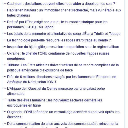
Cadmium : des laitues peuvent-elles nous aider à dépolluer les sols ?
Habiter en hauteur : un immobilier cher et recherché, mais vulnérable aux
fortes chaleurs
Refusé par l'État, exigé par la rue : le tournant historique pour les
personnes LGBTQ+ au Japon
Les éclats de la mémoire et la tentative de coup d'État à Trinité-et-Tobago
La technologie peut-elle résoudre les litiges d'arbitrage au kendo ?
Inspection du hijab, gifle, arrestation : le quotidien sous le régime taliban
Ukraine : le chef de l’ONU condamne de nouvelles frappes russes
meurtrières
Tribune. Les États africains doivent refuser de se rendre complices de la
politique américaine d’expulsions de force
Près de 6 millions d'hectares ravagés par les flammes en Europe et en
Amérique du Nord, selon l'ONU
L’Afrique de l’Ouest et du Centre menacée par une catastrophe
alimentaire
Traite des êtres humains : les nouveaux esclaves derrière les
escroqueries en ligne
Ouganda : l’ONU dénonce un verrouillage accéléré du pouvoir après les
élections
De la communication de crise aux voix des communautés : réinventer la