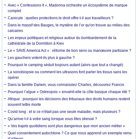
Avec « Confessions II », Madonna orchestre un écosystème de marque
complet
Canicule : quelles protections le droit offre-t-il aux travailleurs ?
Dans le massif des Bauges, le mystère de l’or qu'on trouve au milieu des
calcaires
Les enjeux politiques et religieux autour du bombardement de la
cathédrale de la Dormition à Kiev
Le « SAVE America Act » : réforme de bon sens ou manœuvre partisane ?
Les gauchers votent-ils plus à gauche ?
Pourquoi le camping séduit toujours autant (alors que tout a changé)
La sonobiopsie ou comment les ultrasons font parler les tissus sans les
opérer
Dans la famille Darwin, vous connaissiez Charles, découvrez Francis
Pourquoi l’algue « Ostreopsis » envahit-elle la côte basque chaque été ?
Afrique : pourquoi les décisions des tribunaux des droits humains restent
souvent lettre morte
Covid long : et si ce n'était pas une seule maladie, mais plusieurs ?
Qu’arrive-t-il à votre sang lorsque vous êtes stressé ?
« Vos trajets quotidiens sont plus dangereux que mon ancien métier »
Quel consentement autochtone ? Ce que nous apprend un exemple venu
d’ailleurs