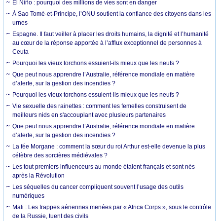
El Niño : pourquoi des millions de vies sont en danger
À Sao Tomé-et-Principe, l’ONU soutient la confiance des citoyens dans les
urnes
Espagne. Il faut veiller à placer les droits humains, la dignité et l’humanité
au cœur de la réponse apportée à l’afflux exceptionnel de personnes à
Ceuta
Pourquoi les vieux torchons essuient-ils mieux que les neufs ?
Que peut nous apprendre l’Australie, référence mondiale en matière
d’alerte, sur la gestion des incendies ?
Pourquoi les vieux torchons essuient-ils mieux que les neufs ?
Vie sexuelle des rainettes : comment les femelles construisent de
meilleurs nids en s'accouplant avec plusieurs partenaires
Que peut nous apprendre l’Australie, référence mondiale en matière
d’alerte, sur la gestion des incendies ?
La fée Morgane : comment la sœur du roi Arthur est-elle devenue la plus
célèbre des sorcières médiévales ?
Les tout premiers influenceurs au monde étaient français et sont nés
après la Révolution
Les séquelles du cancer compliquent souvent l’usage des outils
numériques
Mali : Les frappes aériennes menées par « Africa Corps », sous le contrôle
de la Russie, tuent des civils