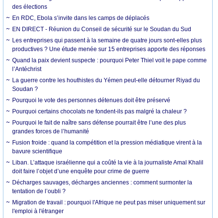
des élections
En RDC, Ebola s’invite dans les camps de déplacés
EN DIRECT - Réunion du Conseil de sécurité sur le Soudan du Sud
Les entreprises qui passent à la semaine de quatre jours sont-elles plus
productives ? Une étude menée sur 15 entreprises apporte des réponses
Quand la paix devient suspecte : pourquoi Peter Thiel voit le pape comme
l’Antéchrist
La guerre contre les houthistes du Yémen peut-elle détourner Riyad du
Soudan ?
Pourquoi le vote des personnes détenues doit être préservé
Pourquoi certains chocolats ne fondent-ils pas malgré la chaleur ?
Pourquoi le fait de naître sans défense pourrait être l’une des plus
grandes forces de l’humanité
Fusion froide : quand la compétition et la pression médiatique virent à la
bavure scientifique
Liban. L’attaque israélienne qui a coûté la vie à la journaliste Amal Khalil
doit faire l’objet d’une enquête pour crime de guerre
Décharges sauvages, décharges anciennes : comment surmonter la
tentation de l’oubli ?
Migration de travail : pourquoi l'Afrique ne peut pas miser uniquement sur
l'emploi à l'étranger