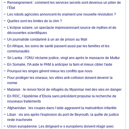
Renseignement : comment les services secrets sont devenus un pilier de
l’État
Les robots agricoles annoncent-ils vraiment une nouvelle révolution ?
Quelles sont les limites de la clim ?
L’éclipse solaire, un spectacle impressionnant source de mythes et de
découvertes scientifiques
Un journaliste condamné à un an de prison au Mali
En Afrique, les soins de santé passent aussi par les familles et les
communautés
Sri Lanka : l’ONU réclame justice, vingt ans après le massacre de Muttur
En Somalie, l'IA aide le PAM à anticiper la faim et mieux cibler l'aide
Pourquoi les singes gèrent mieux les conflits que nous
Pour protéger les oiseaux, les vitres anti-collision doivent devenir la
norme
Malaisie : le renvoi forcé de réfugiés du Myanmar met des vies en danger
En RDC, l’épidémie d’Ebola sans précédent propulse la recherche de
nouveaux traitements
Afghanistan : les coupes dans l’aide aggravent la malnutrition infantile
Liban : six ans après l'explosion du port de Beyrouth, la quête de justice
reste inachevée
Union européenne. Les dirigeant·e·s européens doivent réagir avec