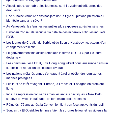
Alcool, tabac, cannabis : les jeunes se sont-ils vraiment détournés des
drogues ?
Une punaise-vampire dans nos jardins : le tigre du platane préférera-t-il
bientôt le sang à la sève ?
Au Venezuela, les femmes restent les plus exposées après les séismes
Débat au Conseil de sécurité : la bataille des minéraux critiques inquiète
l'ONU
Les jeunes de Croatie, de Serbie et de Bosnie-Herzégovine, acteurs d'un
changement collectif
Le gouvernement malaisien remplace le terme « LGBT » par « culture
déviante »
Les communautés LGBTQ+ de Hong Kong luttent pour leur survie dans un
contexte de réduction de l'espace civique
Les nations mélanésiennes s'engagent à relier et étendre leurs zones
marines protégées
Les feux de forêt ravagent l’Europe, la France et l’Espagne en première
ligne
Inde. La répression contre des manifestant·e·s pacifiques à New Delhi
soulève de vives inquiétudes en termes de droits humains
Réfugiés : 75 ans après, la Convention tient bon face aux vents du repli
Soudan : à El Obeid, les femmes fuient les drones le jour et les violeurs la