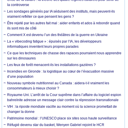
la controverse
Les sondages générés par IA séduisent des instituts, mais peuvent-ils
vraiment refléter ce que pensent les gens ?
Être rejeté par les autres fait mal : aider enfants et ados à rebondir quand
ils sont mis de côté
Comment X est devenu l’un des théâtres de la guerre en Ukraine
La « vibecoding fatigue » : épuisés par l’IA, les développeurs
informatiques inventent leurs propres parades
Ce que les techniques de chasse des rapaces pourraient nous apprendre
sur les dinosaures
Les feux de forêt menacent-ils les installations gazières ?
Incendies en Gironde : la logistique au cœur de l’évacuation massive
d’une population
Nouveau symbole nutritionnel au Canada : aidera-t-il vraiment les
consommateurs à mieux choisir ?
Royaume-Uni. L’arrêt de la Cour suprême dans l’affaire du logiciel espion
bahreïnite adresse un message clair contre la répression transnationale
VIH : la riposte mondiale vacille au moment où la science promettait de
changer la donne
Patrimoine mondial : l’UNESCO place six sites sous haute surveillance
Réfugié devenu star du basket, Wenyen Gabriel rejoint le HCR