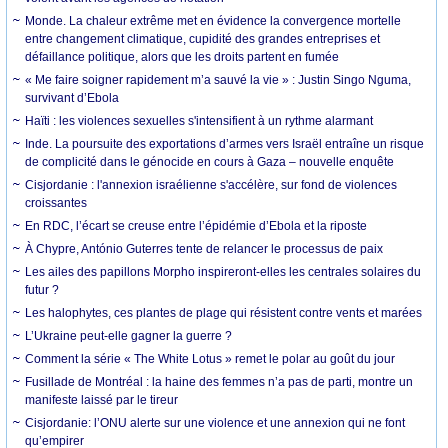
Monde. La chaleur extrême met en évidence la convergence mortelle
entre changement climatique, cupidité des grandes entreprises et
défaillance politique, alors que les droits partent en fumée
« Me faire soigner rapidement m’a sauvé la vie » : Justin Singo Nguma,
survivant d’Ebola
Haïti : les violences sexuelles s'intensifient à un rythme alarmant
Inde. La poursuite des exportations d’armes vers Israël entraîne un risque
de complicité dans le génocide en cours à Gaza – nouvelle enquête
Cisjordanie : l'annexion israélienne s'accélère, sur fond de violences
croissantes
En RDC, l’écart se creuse entre l’épidémie d’Ebola et la riposte
À Chypre, António Guterres tente de relancer le processus de paix
Les ailes des papillons Morpho inspireront-elles les centrales solaires du
futur ?
Les halophytes, ces plantes de plage qui résistent contre vents et marées
L’Ukraine peut-elle gagner la guerre ?
Comment la série « The White Lotus » remet le polar au goût du jour
Fusillade de Montréal : la haine des femmes n’a pas de parti, montre un
manifeste laissé par le tireur
Cisjordanie: l’ONU alerte sur une violence et une annexion qui ne font
qu’empirer