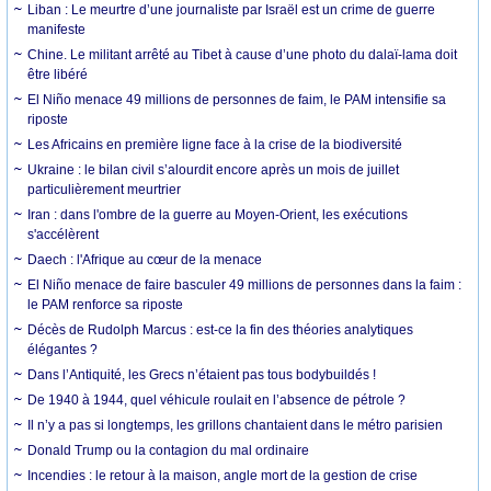
Liban : Le meurtre d’une journaliste par Israël est un crime de guerre
manifeste
Chine. Le militant arrêté au Tibet à cause d’une photo du dalaï-lama doit
être libéré
El Niño menace 49 millions de personnes de faim, le PAM intensifie sa
riposte
Les Africains en première ligne face à la crise de la biodiversité
Ukraine : le bilan civil s’alourdit encore après un mois de juillet
particulièrement meurtrier
Iran : dans l'ombre de la guerre au Moyen-Orient, les exécutions
s'accélèrent
Daech : l'Afrique au cœur de la menace
El Niño menace de faire basculer 49 millions de personnes dans la faim :
le PAM renforce sa riposte
Décès de Rudolph Marcus : est-ce la fin des théories analytiques
élégantes ?
Dans l’Antiquité, les Grecs n’étaient pas tous bodybuildés !
De 1940 à 1944, quel véhicule roulait en l’absence de pétrole ?
Il n’y a pas si longtemps, les grillons chantaient dans le métro parisien
Donald Trump ou la contagion du mal ordinaire
Incendies : le retour à la maison, angle mort de la gestion de crise