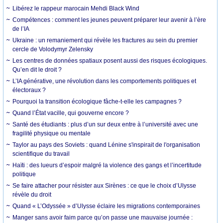
Libérez le rappeur marocain Mehdi Black Wind
Compétences : comment les jeunes peuvent préparer leur avenir à l’ère
de l’IA
Ukraine : un remaniement qui révèle les fractures au sein du premier
cercle de Volodymyr Zelensky
Les centres de données spatiaux posent aussi des risques écologiques.
Qu’en dit le droit ?
L’IA générative, une révolution dans les comportements politiques et
électoraux ?
Pourquoi la transition écologique fâche-t-elle les campagnes ?
Quand l’État vacille, qui gouverne encore ?
Santé des étudiants : plus d’un sur deux entre à l’université avec une
fragilité physique ou mentale
Taylor au pays des Soviets : quand Lénine s'inspirait de l'organisation
scientifique du travail
Haïti : des lueurs d’espoir malgré la violence des gangs et l’incertitude
politique
Se faire attacher pour résister aux Sirènes : ce que le choix d’Ulysse
révèle du droit
Quand « L’Odyssée » d’Ulysse éclaire les migrations contemporaines
Manger sans avoir faim parce qu’on passe une mauvaise journée :