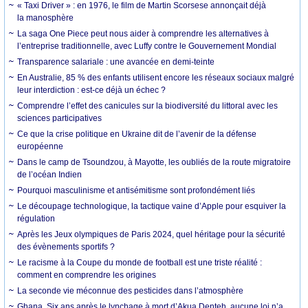
« Taxi Driver » : en 1976, le film de Martin Scorsese annonçait déjà
la manosphère
La saga One Piece peut nous aider à comprendre les alternatives à
l’entreprise traditionnelle, avec Luffy contre le Gouvernement Mondial
Transparence salariale : une avancée en demi-teinte
En Australie, 85 % des enfants utilisent encore les réseaux sociaux malgré
leur interdiction : est-ce déjà un échec ?
Comprendre l’effet des canicules sur la biodiversité du littoral avec les
sciences participatives
Ce que la crise politique en Ukraine dit de l’avenir de la défense
européenne
Dans le camp de Tsoundzou, à Mayotte, les oubliés de la route migratoire
de l’océan Indien
Pourquoi masculinisme et antisémitisme sont profondément liés
Le découpage technologique, la tactique vaine d’Apple pour esquiver la
régulation
Après les Jeux olympiques de Paris 2024, quel héritage pour la sécurité
des évènements sportifs ?
Le racisme à la Coupe du monde de football est une triste réalité :
comment en comprendre les origines
La seconde vie méconnue des pesticides dans l’atmosphère
Ghana. Six ans après le lynchage à mort d’Akua Denteh, aucune loi n’a