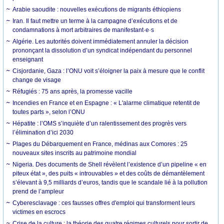
Arabie saoudite : nouvelles exécutions de migrants éthiopiens
Iran. Il faut mettre un terme à la campagne d’exécutions et de
condamnations à mort arbitraires de manifestant·e·s
Algérie. Les autorités doivent immédiatement annuler la décision
prononçant la dissolution d’un syndicat indépendant du personnel
enseignant
Cisjordanie, Gaza : l’ONU voit s’éloigner la paix à mesure que le conflit
change de visage
Réfugiés : 75 ans après, la promesse vacille
Incendies en France et en Espagne : « L'alarme climatique retentit de
toutes parts », selon l’ONU
Hépatite : l’OMS s’inquiète d’un ralentissement des progrès vers
l’élimination d’ici 2030
Plages du Débarquement en France, médinas aux Comores : 25
nouveaux sites inscrits au patrimoine mondial
Nigeria. Des documents de Shell révèlent l’existence d’un pipeline « en
piteux état », des puits « introuvables » et des coûts de démantèlement
s’élevant à 9,5 milliards d’euros, tandis que le scandale lié à la pollution
prend de l’ampleur
Cyberesclavage : ces fausses offres d'emploi qui transforment leurs
victimes en escrocs
Crise de la culture : la théorie des quatre régimes culturels pour sortir de