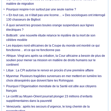
matière de migration
Pourquoi respire-t-on surtout par une seule narine ?
« En tout cas, ce n’était pas une licorne… » Des sociologues ont interrogé
130 chasseurs de Bigfoot
À quoi servent les grosses boules orange suspendues aux lignes
électriques ?
Botticelli : une nouvelle étude relance le mystère de la mort de son
célèbre modèle
Les équipes nord-africaines de la Coupe du monde ont montré ce qui
fonctionne… et ce qui ne fonctionne pas
Afrique. Vingt ans après sa création, la Cour africaine a besoin de plus de
soutien pour mener sa mission en matière de droits humains sur le
continent
Libye : La CPI autorise le renvoi en procès d’une première affaire
Myanmar. Plusieurs tragédies survenues en mer mettent en lumière les
choix désespérés que doivent faire les Rohingyas
Pourquoi l’Organisation mondiale de la Santé est utile aux citoyens
français
Le conflit au Moyen-Orient pourrait plonger 23 millions d’enfants
supplémentaires dans la pauvreté
Venezuela : après les secours d’urgence, le long chemin de la
reconstruction