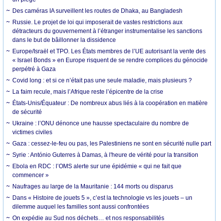
Des caméras IA surveillent les routes de Dhaka, au Bangladesh
Russie. Le projet de loi qui imposerait de vastes restrictions aux
détracteurs du gouvernement à l’étranger instrumentalise les sanctions
dans le but de bâillonner la dissidence
Europe/Israël et TPO. Les États membres de l’UE autorisant la vente des
« Israel Bonds » en Europe risquent de se rendre complices du génocide
perpétré à Gaza
Covid long : et si ce n’était pas une seule maladie, mais plusieurs ?
La faim recule, mais l’Afrique reste l’épicentre de la crise
États-Unis/Équateur : De nombreux abus liés à la coopération en matière
de sécurité
Ukraine : l’ONU dénonce une hausse spectaculaire du nombre de
victimes civiles
Gaza : cessez-le-feu ou pas, les Palestiniens ne sont en sécurité nulle part
Syrie : António Guterres à Damas, à l'heure de vérité pour la transition
Ebola en RDC : l’OMS alerte sur une épidémie « qui ne fait que
commencer »
Naufrages au large de la Mauritanie : 144 morts ou disparus
Dans « Histoire de jouets 5 », c’est la technologie vs les jouets – un
dilemme auquel les familles sont aussi confrontées
On expédie au Sud nos déchets… et nos responsabilités