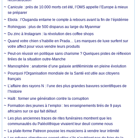
Canicule : près de 10.000 morts cet été, l’OMS appelle l’Europe à mieux
se préparer
Ebola : l’Ouganda entame le compte à rebours avant la fin de l’épidémie
Rohingyas : plus de 500 disparus au large du Myanmar
Du zinc à Instagram : la révolution des coffee shops
Quand votre chien s’habille en Prada… Les marques de luxe surfent sur
votre affect pour vous vendre leurs produits
Peut-on réussir en politique sans charisme ? Quelques pistes de réflexion
tirées de la situation outre-Manche
Manosphère : anatomie d’une galaxie antiféministe en pleine évolution
Pourquoi l'Organisation mondiale de la Santé est utile aux citoyens
français
L’affaire des rayons N : l’une des plus grandes bavures scientifiques de
l’histoire
Haïti : former une génération contre la corruption
Formation des jeunes à l’emploi : les enseignements tirés de 9 pays
africains sur ce qui fait défaut
Les plus anciennes traces de rites funéraires montrent que les
communautés du Paléolithique vivaient leur deuil comme nous
La plate-forme Patreon pousse les musiciens à vendre leur intimité
Les refuges climatiques seront utiles s’ils n’oublient pas de faire de la