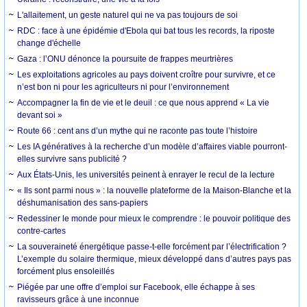
L'allaitement, un geste naturel qui ne va pas toujours de soi
RDC : face à une épidémie d'Ebola qui bat tous les records, la riposte
change d'échelle
Gaza : l’ONU dénonce la poursuite de frappes meurtrières
Les exploitations agricoles au pays doivent croître pour survivre, et ce
n’est bon ni pour les agriculteurs ni pour l’environnement
Accompagner la fin de vie et le deuil : ce que nous apprend « La vie
devant soi »
Route 66 : cent ans d’un mythe qui ne raconte pas toute l’histoire
Les IA génératives à la recherche d’un modèle d’affaires viable pourront-
elles survivre sans publicité ?
Aux États-Unis, les universités peinent à enrayer le recul de la lecture
« Ils sont parmi nous » : la nouvelle plateforme de la Maison-Blanche et la
déshumanisation des sans-papiers
Redessiner le monde pour mieux le comprendre : le pouvoir politique des
contre-cartes
La souveraineté énergétique passe-t-elle forcément par l’électrification ?
L’exemple du solaire thermique, mieux développé dans d’autres pays pas
forcément plus ensoleillés
Piégée par une offre d’emploi sur Facebook, elle échappe à ses
ravisseurs grâce à une inconnue