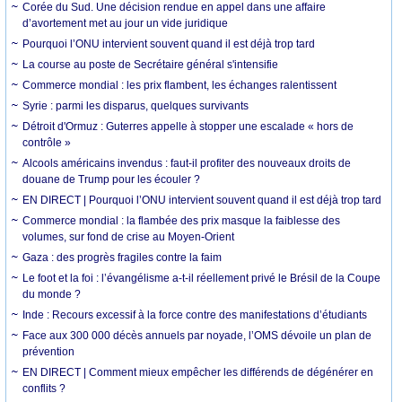
Corée du Sud. Une décision rendue en appel dans une affaire
d’avortement met au jour un vide juridique
Pourquoi l’ONU intervient souvent quand il est déjà trop tard
La course au poste de Secrétaire général s'intensifie
Commerce mondial : les prix flambent, les échanges ralentissent
Syrie : parmi les disparus, quelques survivants
Détroit d'Ormuz : Guterres appelle à stopper une escalade « hors de
contrôle »
Alcools américains invendus : faut-il profiter des nouveaux droits de
douane de Trump pour les écouler ?
EN DIRECT | Pourquoi l’ONU intervient souvent quand il est déjà trop tard
Commerce mondial : la flambée des prix masque la faiblesse des
volumes, sur fond de crise au Moyen-Orient
Gaza : des progrès fragiles contre la faim
Le foot et la foi : l’évangélisme a-t-il réellement privé le Brésil de la Coupe
du monde ?
Inde : Recours excessif à la force contre des manifestations d’étudiants
Face aux 300 000 décès annuels par noyade, l’OMS dévoile un plan de
prévention
EN DIRECT | Comment mieux empêcher les différends de dégénérer en
conflits ?