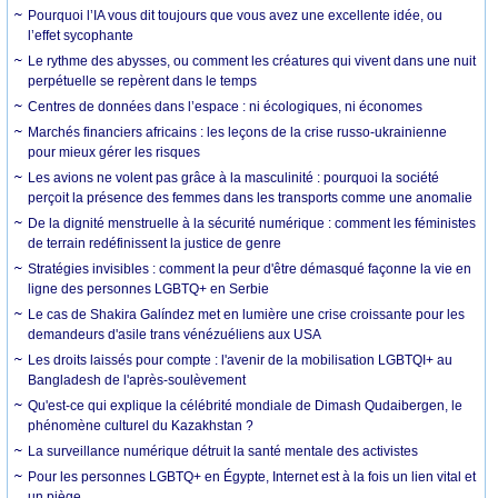
Pourquoi l’IA vous dit toujours que vous avez une excellente idée, ou
l’effet sycophante
Le rythme des abysses, ou comment les créatures qui vivent dans une nuit
perpétuelle se repèrent dans le temps
Centres de données dans l’espace : ni écologiques, ni économes
Marchés financiers africains : les leçons de la crise russo-ukrainienne
pour mieux gérer les risques
Les avions ne volent pas grâce à la masculinité : pourquoi la société
perçoit la présence des femmes dans les transports comme une anomalie
De la dignité menstruelle à la sécurité numérique : comment les féministes
de terrain redéfinissent la justice de genre
Stratégies invisibles : comment la peur d'être démasqué façonne la vie en
ligne des personnes LGBTQ+ en Serbie
Le cas de Shakira Galíndez met en lumière une crise croissante pour les
demandeurs d'asile trans vénézuéliens aux USA
Les droits laissés pour compte : l'avenir de la mobilisation LGBTQI+ au
Bangladesh de l'après-soulèvement
Qu'est-ce qui explique la célébrité mondiale de Dimash Qudaibergen, le
phénomène culturel du Kazakhstan ?
La surveillance numérique détruit la santé mentale des activistes
Pour les personnes LGBTQ+ en Égypte, Internet est à la fois un lien vital et
un piège