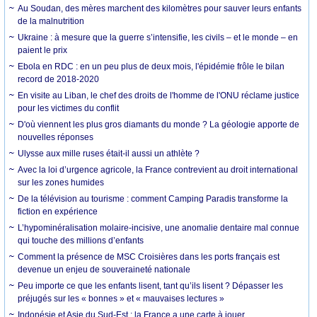
Au Soudan, des mères marchent des kilomètres pour sauver leurs enfants
de la malnutrition
Ukraine : à mesure que la guerre s’intensifie, les civils – et le monde – en
paient le prix
Ebola en RDC : en un peu plus de deux mois, l'épidémie frôle le bilan
record de 2018-2020
En visite au Liban, le chef des droits de l'homme de l'ONU réclame justice
pour les victimes du conflit
D'où viennent les plus gros diamants du monde ? La géologie apporte de
nouvelles réponses
Ulysse aux mille ruses était-il aussi un athlète ?
Avec la loi d’urgence agricole, la France contrevient au droit international
sur les zones humides
De la télévision au tourisme : comment Camping Paradis transforme la
fiction en expérience
L’hypominéralisation molaire-incisive, une anomalie dentaire mal connue
qui touche des millions d’enfants
Comment la présence de MSC Croisières dans les ports français est
devenue un enjeu de souveraineté nationale
Peu importe ce que les enfants lisent, tant qu’ils lisent ? Dépasser les
préjugés sur les « bonnes » et « mauvaises lectures »
Indonésie et Asie du Sud-Est : la France a une carte à jouer