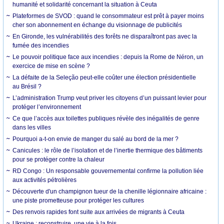
humanité et solidarité concernant la situation à Ceuta
Plateformes de SVOD : quand le consommateur est prêt à payer moins
cher son abonnement en échange du visionnage de publicités
En Gironde, les vulnérabilités des forêts ne disparaîtront pas avec la
fumée des incendies
Le pouvoir politique face aux incendies : depuis la Rome de Néron, un
exercice de mise en scène ?
La défaite de la Seleção peut-elle coûter une élection présidentielle
au Brésil ?
L’administration Trump veut priver les citoyens d’un puissant levier pour
protéger l’environnement
Ce que l’accès aux toilettes publiques révèle des inégalités de genre
dans les villes
Pourquoi a-t-on envie de manger du salé au bord de la mer ?
Canicules : le rôle de l’isolation et de l’inertie thermique des bâtiments
pour se protéger contre la chaleur
RD Congo : Un responsable gouvernemental confirme la pollution liée
aux activités pétrolières
Découverte d'un champignon tueur de la chenille légionnaire africaine :
une piste prometteuse pour protéger les cultures
Des renvois rapides font suite aux arrivées de migrants à Ceuta
Ukraine : reconstruire, une vie à la fois