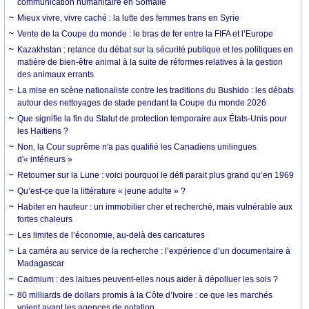
communication humanitaire en Somalie
Mieux vivre, vivre caché : la lutte des femmes trans en Syrie
Vente de la Coupe du monde : le bras de fer entre la FIFA et l’Europe
Kazakhstan : relance du débat sur la sécurité publique et les politiques en
matière de bien-être animal à la suite de réformes relatives à la gestion
des animaux errants
La mise en scène nationaliste contre les traditions du Bushido : les débats
autour des nettoyages de stade pendant la Coupe du monde 2026
Que signifie la fin du Statut de protection temporaire aux États-Unis pour
les Haïtiens ?
Non, la Cour suprême n'a pas qualifié les Canadiens unilingues
d'« inférieurs »
Retourner sur la Lune : voici pourquoi le défi parait plus grand qu’en 1969
Qu’est-ce que la littérature « jeune adulte » ?
Habiter en hauteur : un immobilier cher et recherché, mais vulnérable aux
fortes chaleurs
Les limites de l’économie, au-delà des caricatures
La caméra au service de la recherche : l’expérience d’un documentaire à
Madagascar
Cadmium : des laitues peuvent-elles nous aider à dépolluer les sols ?
80 milliards de dollars promis à la Côte d’Ivoire : ce que les marchés
voient avant les agences de notation