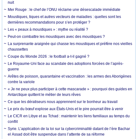
nuit
Mer Rouge : le chef de l’ONU réclame une désescalade immédiate
Moustiques, tiques et autres vecteurs de maladies : quelles sont les
dernières recommandations pour s’en protéger ?
Les « peaux à moustiques » : mythe ou réalité ?
Peut-on combattre les moustiques avec des moustiques ?
La surprenante araignée qui chasse les moustiques et préfère nos vieilles
chaussettes
Coupe du Monde 2026 : le football a-t-il gagné ?
Le Royaume-Uni face au scandale des adoptions forcées de l’après-
guerre
Arêtes de poisson, quarantaine et vaccination : les armes des Aborigènes
contre la variole
« Je ne peux plus participer à cette mascarade » : pourquoi des guides en
Antarctique quittent le métier de leurs rêves
Ce que les dératiseurs nous apprennent sur le bonheur au travail
Le prix du bœuf explose aux États-Unis et le pire pourrait être à venir
Le CICR en Libye et au Tchad : maintenir les liens familiaux au temps du
conflit
Syrie. L’application de la loi sur la cybercriminalité datant de l’ère Bachar
el Assad doit être suspendue dans l’attente de sa réforme