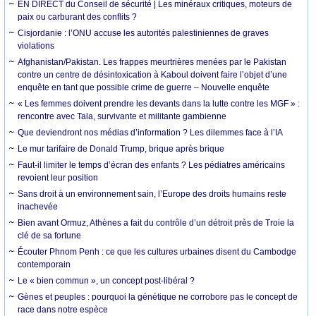
EN DIRECT du Conseil de sécurité | Les minéraux critiques, moteurs de
paix ou carburant des conflits ?
Cisjordanie : l’ONU accuse les autorités palestiniennes de graves
violations
Afghanistan/Pakistan. Les frappes meurtrières menées par le Pakistan
contre un centre de désintoxication à Kaboul doivent faire l’objet d’une
enquête en tant que possible crime de guerre – Nouvelle enquête
« Les femmes doivent prendre les devants dans la lutte contre les MGF » :
rencontre avec Tala, survivante et militante gambienne
Que deviendront nos médias d’information ? Les dilemmes face à l’IA
Le mur tarifaire de Donald Trump, brique après brique
Faut-il limiter le temps d’écran des enfants ? Les pédiatres américains
revoient leur position
Sans droit à un environnement sain, l’Europe des droits humains reste
inachevée
Bien avant Ormuz, Athènes a fait du contrôle d’un détroit près de Troie la
clé de sa fortune
Écouter Phnom Penh : ce que les cultures urbaines disent du Cambodge
contemporain
Le « bien commun », un concept post-libéral ?
Gènes et peuples : pourquoi la génétique ne corrobore pas le concept de
race dans notre espèce