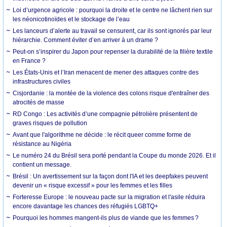
Loi d’urgence agricole : pourquoi la droite et le centre ne lâchent rien sur
les néonicotinoïdes et le stockage de l’eau
Les lanceurs d’alerte au travail se censurent, car ils sont ignorés par leur
hiérarchie. Comment éviter d’en arriver à un drame ?
Peut-on s’inspirer du Japon pour repenser la durabilité de la filière textile
en France ?
Les États-Unis et l’Iran menacent de mener des attaques contre des
infrastructures civiles
Cisjordanie : la montée de la violence des colons risque d'entraîner des
atrocités de masse
RD Congo : Les activités d’une compagnie pétrolière présentent de
graves risques de pollution
Avant que l'algorithme ne décide : le récit queer comme forme de
résistance au Nigéria
Le numéro 24 du Brésil sera porté pendant la Coupe du monde 2026. Et il
contient un message.
Brésil : Un avertissement sur la façon dont l'IA et les deepfakes peuvent
devenir un « risque excessif » pour les femmes et les filles
Forteresse Europe : le nouveau pacte sur la migration et l'asile réduira
encore davantage les chances des réfugiés LGBTQ+
Pourquoi les hommes mangent-ils plus de viande que les femmes ?