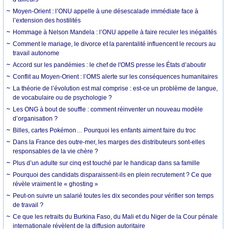
Moyen-Orient : l’ONU appelle à une désescalade immédiate face à
l’extension des hostilités
Hommage à Nelson Mandela : l’ONU appelle à faire reculer les inégalités
Comment le mariage, le divorce et la parentalité influencent le recours au
travail autonome
Accord sur les pandémies : le chef de l'OMS presse les États d’aboutir
Conflit au Moyen-Orient : l’OMS alerte sur les conséquences humanitaires
La théorie de l’évolution est mal comprise : est-ce un problème de langue,
de vocabulaire ou de psychologie ?
Les ONG à bout de souffle : comment réinventer un nouveau modèle
d’organisation ?
Billes, cartes Pokémon… Pourquoi les enfants aiment faire du troc
Dans la France des outre-mer, les marges des distributeurs sont-elles
responsables de la vie chère ?
Plus d’un adulte sur cinq est touché par le handicap dans sa famille
Pourquoi des candidats disparaissent-ils en plein recrutement ? Ce que
révèle vraiment le « ghosting »
Peut-on suivre un salarié toutes les dix secondes pour vérifier son temps
de travail ?
Ce que les retraits du Burkina Faso, du Mali et du Niger de la Cour pénale
internationale révèlent de la diffusion autoritaire