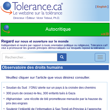
[
]
English
Directeur / Éditeur: Victor Teboul, Ph.D.
Regard
sur nous et ouverture sur le monde
Indépendant et neutre par rapport à toute orientation politique ou religieuse, Tolerance.ca
®
vise à promouvoir les grands principes démocratiques sur lesquels repose la tolérance.
Toggl
naviga
Observatoire des droits humains
Veuillez cliquer sur l'article que vous désirez consulter.
Soudan du Sud : l’ONU alerte sur un pays à la croisée des chemins
300 jours de cessez-le-feu, 300 enfants tués à Gaza
Afghanistan : une récolte de blé prometteuse menacée par la hausse du
prix des engrais
Soutenir l’intégrité de l’information à Sao Tomé-et-Principe à l’approche