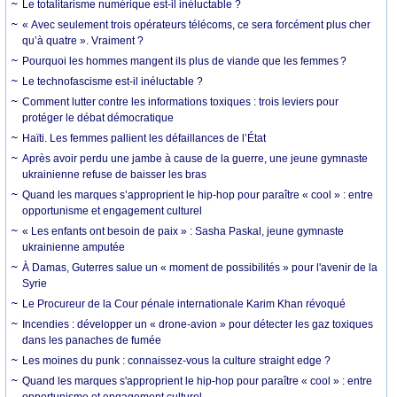
Le totalitarisme numérique est-il inéluctable ?
« Avec seulement trois opérateurs télécoms, ce sera forcément plus cher
qu’à quatre ». Vraiment ?
Pourquoi les hommes mangent ils plus de viande que les femmes ?
Le technofascisme est-il inéluctable ?
Comment lutter contre les informations toxiques : trois leviers pour
protéger le débat démocratique
Haïti. Les femmes pallient les défaillances de l’État
Après avoir perdu une jambe à cause de la guerre, une jeune gymnaste
ukrainienne refuse de baisser les bras
Quand les marques s’approprient le hip-hop pour paraître « cool » : entre
opportunisme et engagement culturel
« Les enfants ont besoin de paix » : Sasha Paskal, jeune gymnaste
ukrainienne amputée
À Damas, Guterres salue un « moment de possibilités » pour l'avenir de la
Syrie
Le Procureur de la Cour pénale internationale Karim Khan révoqué
Incendies : développer un « drone-avion » pour détecter les gaz toxiques
dans les panaches de fumée
Les moines du punk : connaissez-vous la culture straight edge ?
Quand les marques s'approprient le hip-hop pour paraître « cool » : entre
opportunisme et engagement culturel