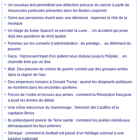
Un nouveau test permettrait une détection précoce du cancer à partir de
minuscules particules présentes dans les fluides corporels
Soins aux personnes vivant avec une démence : repenser le rôle de la
musique
Un étage de fusée SpaceX va percuter la Lune… Un accident qui pose
déjà des questions de droit spatial
Femmes sur les conseils d’administration : du prestige… au détriment du
pouvoir
Gaza : l'éprouvant trajet d'un patient sous dialyse jusqu'à l'hôpital… en
charrette tirée par un âne
Mali. Des preuves de crimes de guerre commis par des groupes armés
dans la région de Gao
Des empereurs romains à Donald Trump : quand les dirigeants politiques
se montrent dans les enceintes sportives
Forces de l’ordre et recours aux armes : comment la Révolution française
a posé les termes du débat
Une icône méconnue du marronnage : Selomoh del Castilho et le
capitaine Broos
Ils prétendaient revenir de Terre sainte : comment les poètes médiévaux
démasquaient les faux pèlerins
Sénégal : comment le football est passé d’un héritage colonial à une
passion nationale