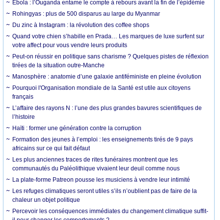
Ebola : l’Ouganda entame le compte à rebours avant la fin de l’épidémie
Rohingyas : plus de 500 disparus au large du Myanmar
Du zinc à Instagram : la révolution des coffee shops
Quand votre chien s’habille en Prada… Les marques de luxe surfent sur
votre affect pour vous vendre leurs produits
Peut-on réussir en politique sans charisme ? Quelques pistes de réflexion
tirées de la situation outre-Manche
Manosphère : anatomie d’une galaxie antiféministe en pleine évolution
Pourquoi l'Organisation mondiale de la Santé est utile aux citoyens
français
L’affaire des rayons N : l’une des plus grandes bavures scientifiques de
l’histoire
Haïti : former une génération contre la corruption
Formation des jeunes à l’emploi : les enseignements tirés de 9 pays
africains sur ce qui fait défaut
Les plus anciennes traces de rites funéraires montrent que les
communautés du Paléolithique vivaient leur deuil comme nous
La plate-forme Patreon pousse les musiciens à vendre leur intimité
Les refuges climatiques seront utiles s’ils n’oublient pas de faire de la
chaleur un objet politique
Percevoir les conséquences immédiates du changement climatique suffit-
il pour changer les comportements ?