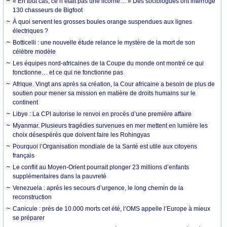
« En tout cas, ce n’était pas une licorne… » Des sociologues ont interrogé
130 chasseurs de Bigfoot
À quoi servent les grosses boules orange suspendues aux lignes
électriques ?
Botticelli : une nouvelle étude relance le mystère de la mort de son
célèbre modèle
Les équipes nord-africaines de la Coupe du monde ont montré ce qui
fonctionne… et ce qui ne fonctionne pas
Afrique. Vingt ans après sa création, la Cour africaine a besoin de plus de
soutien pour mener sa mission en matière de droits humains sur le
continent
Libye : La CPI autorise le renvoi en procès d’une première affaire
Myanmar. Plusieurs tragédies survenues en mer mettent en lumière les
choix désespérés que doivent faire les Rohingyas
Pourquoi l’Organisation mondiale de la Santé est utile aux citoyens
français
Le conflit au Moyen-Orient pourrait plonger 23 millions d’enfants
supplémentaires dans la pauvreté
Venezuela : après les secours d’urgence, le long chemin de la
reconstruction
Canicule : près de 10.000 morts cet été, l’OMS appelle l’Europe à mieux
se préparer