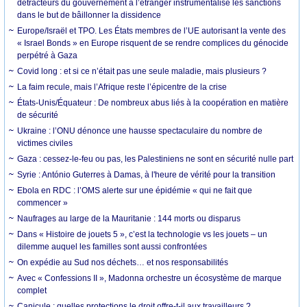
détracteurs du gouvernement à l’étranger instrumentalise les sanctions
dans le but de bâillonner la dissidence
Europe/Israël et TPO. Les États membres de l’UE autorisant la vente des
« Israel Bonds » en Europe risquent de se rendre complices du génocide
perpétré à Gaza
Covid long : et si ce n’était pas une seule maladie, mais plusieurs ?
La faim recule, mais l’Afrique reste l’épicentre de la crise
États-Unis/Équateur : De nombreux abus liés à la coopération en matière
de sécurité
Ukraine : l’ONU dénonce une hausse spectaculaire du nombre de
victimes civiles
Gaza : cessez-le-feu ou pas, les Palestiniens ne sont en sécurité nulle part
Syrie : António Guterres à Damas, à l'heure de vérité pour la transition
Ebola en RDC : l’OMS alerte sur une épidémie « qui ne fait que
commencer »
Naufrages au large de la Mauritanie : 144 morts ou disparus
Dans « Histoire de jouets 5 », c’est la technologie vs les jouets – un
dilemme auquel les familles sont aussi confrontées
On expédie au Sud nos déchets… et nos responsabilités
Avec « Confessions II », Madonna orchestre un écosystème de marque
complet
Canicule : quelles protections le droit offre-t-il aux travailleurs ?