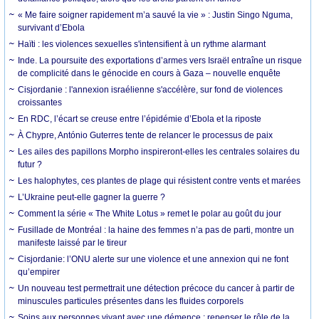
« Me faire soigner rapidement m’a sauvé la vie » : Justin Singo Nguma,
survivant d’Ebola
Haïti : les violences sexuelles s'intensifient à un rythme alarmant
Inde. La poursuite des exportations d’armes vers Israël entraîne un risque
de complicité dans le génocide en cours à Gaza – nouvelle enquête
Cisjordanie : l'annexion israélienne s'accélère, sur fond de violences
croissantes
En RDC, l’écart se creuse entre l’épidémie d’Ebola et la riposte
À Chypre, António Guterres tente de relancer le processus de paix
Les ailes des papillons Morpho inspireront-elles les centrales solaires du
futur ?
Les halophytes, ces plantes de plage qui résistent contre vents et marées
L’Ukraine peut-elle gagner la guerre ?
Comment la série « The White Lotus » remet le polar au goût du jour
Fusillade de Montréal : la haine des femmes n’a pas de parti, montre un
manifeste laissé par le tireur
Cisjordanie: l’ONU alerte sur une violence et une annexion qui ne font
qu’empirer
Un nouveau test permettrait une détection précoce du cancer à partir de
minuscules particules présentes dans les fluides corporels
Soins aux personnes vivant avec une démence : repenser le rôle de la