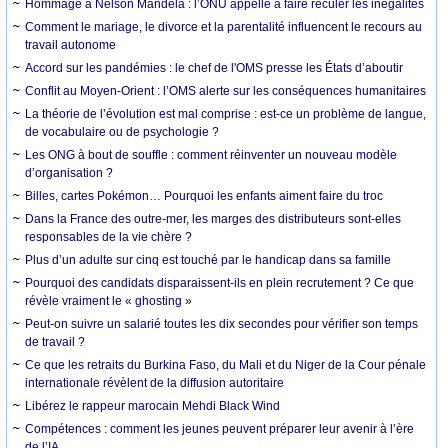
Hommage à Nelson Mandela : l’ONU appelle à faire reculer les inégalités
Comment le mariage, le divorce et la parentalité influencent le recours au
travail autonome
Accord sur les pandémies : le chef de l'OMS presse les États d’aboutir
Conflit au Moyen-Orient : l’OMS alerte sur les conséquences humanitaires
La théorie de l’évolution est mal comprise : est-ce un problème de langue,
de vocabulaire ou de psychologie ?
Les ONG à bout de souffle : comment réinventer un nouveau modèle
d’organisation ?
Billes, cartes Pokémon… Pourquoi les enfants aiment faire du troc
Dans la France des outre-mer, les marges des distributeurs sont-elles
responsables de la vie chère ?
Plus d’un adulte sur cinq est touché par le handicap dans sa famille
Pourquoi des candidats disparaissent-ils en plein recrutement ? Ce que
révèle vraiment le « ghosting »
Peut-on suivre un salarié toutes les dix secondes pour vérifier son temps
de travail ?
Ce que les retraits du Burkina Faso, du Mali et du Niger de la Cour pénale
internationale révèlent de la diffusion autoritaire
Libérez le rappeur marocain Mehdi Black Wind
Compétences : comment les jeunes peuvent préparer leur avenir à l’ère
de l’IA