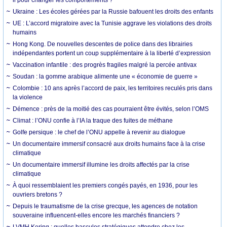
Ukraine : Les écoles gérées par la Russie bafouent les droits des enfants
UE : L’accord migratoire avec la Tunisie aggrave les violations des droits
humains
Hong Kong. De nouvelles descentes de police dans des librairies
indépendantes portent un coup supplémentaire à la liberté d’expression
Vaccination infantile : des progrès fragiles malgré la percée antivax
Soudan : la gomme arabique alimente une « économie de guerre »
Colombie : 10 ans après l’accord de paix, les territoires reculés pris dans
la violence
Démence : près de la moitié des cas pourraient être évités, selon l’OMS
Climat : l’ONU confie à l’IA la traque des fuites de méthane
Golfe persique : le chef de l’ONU appelle à revenir au dialogue
Un documentaire immersif consacré aux droits humains face à la crise
climatique
Un documentaire immersif illumine les droits affectés par la crise
climatique
À quoi ressemblaient les premiers congés payés, en 1936, pour les
ouvriers bretons ?
Depuis le traumatisme de la crise grecque, les agences de notation
souveraine influencent-elles encore les marchés financiers ?
LVMH Kering : quelles bascules stratégiques attendre chez les