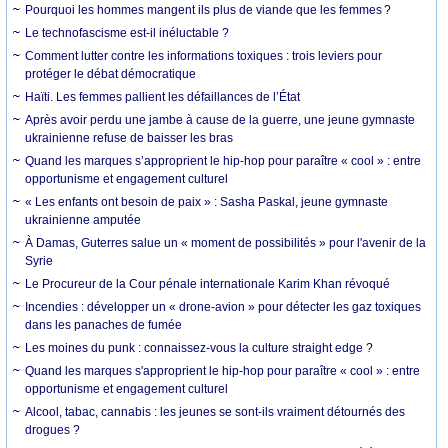
Pourquoi les hommes mangent ils plus de viande que les femmes ?
Le technofascisme est-il inéluctable ?
Comment lutter contre les informations toxiques : trois leviers pour
protéger le débat démocratique
Haïti. Les femmes pallient les défaillances de l’État
Après avoir perdu une jambe à cause de la guerre, une jeune gymnaste
ukrainienne refuse de baisser les bras
Quand les marques s’approprient le hip-hop pour paraître « cool » : entre
opportunisme et engagement culturel
« Les enfants ont besoin de paix » : Sasha Paskal, jeune gymnaste
ukrainienne amputée
À Damas, Guterres salue un « moment de possibilités » pour l'avenir de la
Syrie
Le Procureur de la Cour pénale internationale Karim Khan révoqué
Incendies : développer un « drone-avion » pour détecter les gaz toxiques
dans les panaches de fumée
Les moines du punk : connaissez-vous la culture straight edge ?
Quand les marques s'approprient le hip-hop pour paraître « cool » : entre
opportunisme et engagement culturel
Alcool, tabac, cannabis : les jeunes se sont-ils vraiment détournés des
drogues ?