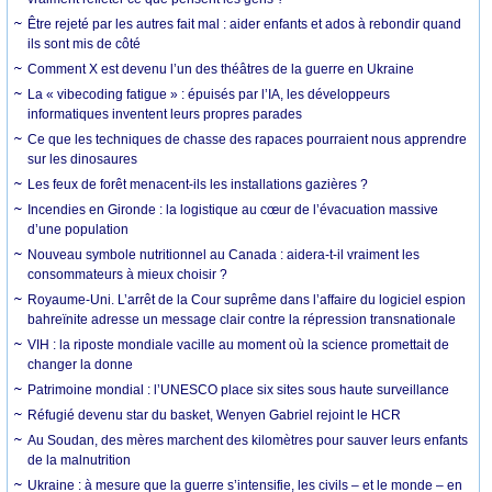
Être rejeté par les autres fait mal : aider enfants et ados à rebondir quand
ils sont mis de côté
Comment X est devenu l’un des théâtres de la guerre en Ukraine
La « vibecoding fatigue » : épuisés par l’IA, les développeurs
informatiques inventent leurs propres parades
Ce que les techniques de chasse des rapaces pourraient nous apprendre
sur les dinosaures
Les feux de forêt menacent-ils les installations gazières ?
Incendies en Gironde : la logistique au cœur de l’évacuation massive
d’une population
Nouveau symbole nutritionnel au Canada : aidera-t-il vraiment les
consommateurs à mieux choisir ?
Royaume-Uni. L’arrêt de la Cour suprême dans l’affaire du logiciel espion
bahreïnite adresse un message clair contre la répression transnationale
VIH : la riposte mondiale vacille au moment où la science promettait de
changer la donne
Patrimoine mondial : l’UNESCO place six sites sous haute surveillance
Réfugié devenu star du basket, Wenyen Gabriel rejoint le HCR
Au Soudan, des mères marchent des kilomètres pour sauver leurs enfants
de la malnutrition
Ukraine : à mesure que la guerre s’intensifie, les civils – et le monde – en