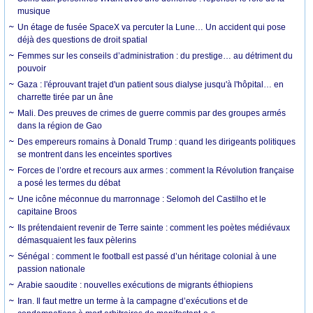
musique
Un étage de fusée SpaceX va percuter la Lune… Un accident qui pose
déjà des questions de droit spatial
Femmes sur les conseils d’administration : du prestige… au détriment du
pouvoir
Gaza : l'éprouvant trajet d'un patient sous dialyse jusqu'à l'hôpital… en
charrette tirée par un âne
Mali. Des preuves de crimes de guerre commis par des groupes armés
dans la région de Gao
Des empereurs romains à Donald Trump : quand les dirigeants politiques
se montrent dans les enceintes sportives
Forces de l’ordre et recours aux armes : comment la Révolution française
a posé les termes du débat
Une icône méconnue du marronnage : Selomoh del Castilho et le
capitaine Broos
Ils prétendaient revenir de Terre sainte : comment les poètes médiévaux
démasquaient les faux pèlerins
Sénégal : comment le football est passé d’un héritage colonial à une
passion nationale
Arabie saoudite : nouvelles exécutions de migrants éthiopiens
Iran. Il faut mettre un terme à la campagne d’exécutions et de