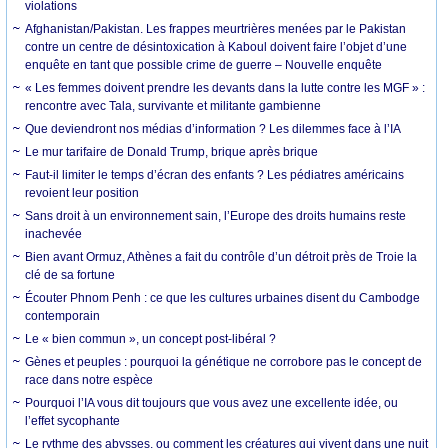
violations
Afghanistan/Pakistan. Les frappes meurtrières menées par le Pakistan
contre un centre de désintoxication à Kaboul doivent faire l’objet d’une
enquête en tant que possible crime de guerre – Nouvelle enquête
« Les femmes doivent prendre les devants dans la lutte contre les MGF » :
rencontre avec Tala, survivante et militante gambienne
Que deviendront nos médias d’information ? Les dilemmes face à l’IA
Le mur tarifaire de Donald Trump, brique après brique
Faut-il limiter le temps d’écran des enfants ? Les pédiatres américains
revoient leur position
Sans droit à un environnement sain, l’Europe des droits humains reste
inachevée
Bien avant Ormuz, Athènes a fait du contrôle d’un détroit près de Troie la
clé de sa fortune
Écouter Phnom Penh : ce que les cultures urbaines disent du Cambodge
contemporain
Le « bien commun », un concept post-libéral ?
Gènes et peuples : pourquoi la génétique ne corrobore pas le concept de
race dans notre espèce
Pourquoi l’IA vous dit toujours que vous avez une excellente idée, ou
l’effet sycophante
Le rythme des abysses, ou comment les créatures qui vivent dans une nuit