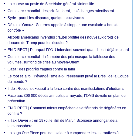
La course au poste de Secrétaire général s'intensifie
Commerce mondial : les prix flambent, les échanges ralentissent
Syrie : parmi les disparus, quelques survivants
Détroit d'Ormuz : Guterres appelle à stopper une escalade « hors de
contrôle »
Alcools américains invendus : faut-il profiter des nouveaux droits de
douane de Trump pour les écouler ?
EN DIRECT | Pourquoi l’ONU intervient souvent quand il est déjà trop tard
Commerce mondial : la flambée des prix masque la faiblesse des
volumes, sur fond de crise au Moyen-Orient
Gaza : des progrès fragiles contre la faim
Le foot et la foi : l’évangélisme a-t-il réellement privé le Brésil de la Coupe
du monde ?
Inde : Recours excessif à la force contre des manifestations d’étudiants
Face aux 300 000 décès annuels par noyade, l’OMS dévoile un plan de
prévention
EN DIRECT | Comment mieux empêcher les différends de dégénérer en
conflits ?
« Taxi Driver » : en 1976, le film de Martin Scorsese annonçait déjà
la manosphère
La saga One Piece peut nous aider à comprendre les alternatives à