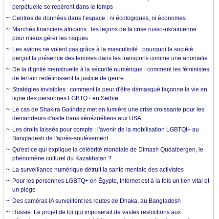
perpétuelle se repèrent dans le temps
Centres de données dans l’espace : ni écologiques, ni économes
Marchés financiers africains : les leçons de la crise russo-ukrainienne
pour mieux gérer les risques
Les avions ne volent pas grâce à la masculinité : pourquoi la société
perçoit la présence des femmes dans les transports comme une anomalie
De la dignité menstruelle à la sécurité numérique : comment les féministes
de terrain redéfinissent la justice de genre
Stratégies invisibles : comment la peur d'être démasqué façonne la vie en
ligne des personnes LGBTQ+ en Serbie
Le cas de Shakira Galíndez met en lumière une crise croissante pour les
demandeurs d'asile trans vénézuéliens aux USA
Les droits laissés pour compte : l'avenir de la mobilisation LGBTQI+ au
Bangladesh de l'après-soulèvement
Qu'est-ce qui explique la célébrité mondiale de Dimash Qudaibergen, le
phénomène culturel du Kazakhstan ?
La surveillance numérique détruit la santé mentale des activistes
Pour les personnes LGBTQ+ en Égypte, Internet est à la fois un lien vital et
un piège
Des caméras IA surveillent les routes de Dhaka, au Bangladesh
Russie. Le projet de loi qui imposerait de vastes restrictions aux