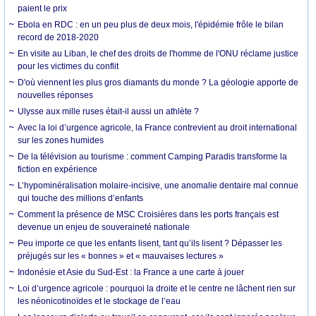
paient le prix
Ebola en RDC : en un peu plus de deux mois, l'épidémie frôle le bilan
record de 2018-2020
En visite au Liban, le chef des droits de l'homme de l'ONU réclame justice
pour les victimes du conflit
D'où viennent les plus gros diamants du monde ? La géologie apporte de
nouvelles réponses
Ulysse aux mille ruses était-il aussi un athlète ?
Avec la loi d’urgence agricole, la France contrevient au droit international
sur les zones humides
De la télévision au tourisme : comment Camping Paradis transforme la
fiction en expérience
L’hypominéralisation molaire-incisive, une anomalie dentaire mal connue
qui touche des millions d’enfants
Comment la présence de MSC Croisières dans les ports français est
devenue un enjeu de souveraineté nationale
Peu importe ce que les enfants lisent, tant qu’ils lisent ? Dépasser les
préjugés sur les « bonnes » et « mauvaises lectures »
Indonésie et Asie du Sud-Est : la France a une carte à jouer
Loi d’urgence agricole : pourquoi la droite et le centre ne lâchent rien sur
les néonicotinoïdes et le stockage de l’eau