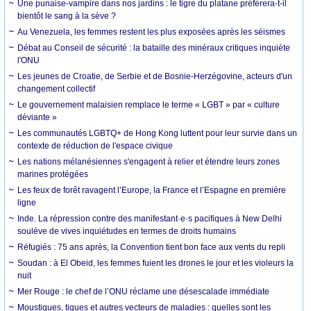
Une punaise-vampire dans nos jardins : le tigre du platane préférera-t-il
bientôt le sang à la sève ?
Au Venezuela, les femmes restent les plus exposées après les séismes
Débat au Conseil de sécurité : la bataille des minéraux critiques inquiète
l'ONU
Les jeunes de Croatie, de Serbie et de Bosnie-Herzégovine, acteurs d'un
changement collectif
Le gouvernement malaisien remplace le terme « LGBT » par « culture
déviante »
Les communautés LGBTQ+ de Hong Kong luttent pour leur survie dans un
contexte de réduction de l'espace civique
Les nations mélanésiennes s'engagent à relier et étendre leurs zones
marines protégées
Les feux de forêt ravagent l’Europe, la France et l’Espagne en première
ligne
Inde. La répression contre des manifestant·e·s pacifiques à New Delhi
soulève de vives inquiétudes en termes de droits humains
Réfugiés : 75 ans après, la Convention tient bon face aux vents du repli
Soudan : à El Obeid, les femmes fuient les drones le jour et les violeurs la
nuit
Mer Rouge : le chef de l’ONU réclame une désescalade immédiate
Moustiques, tiques et autres vecteurs de maladies : quelles sont les