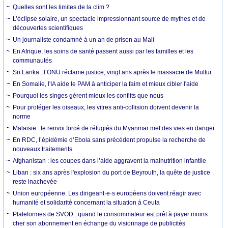
Quelles sont les limites de la clim ?
L’éclipse solaire, un spectacle impressionnant source de mythes et de
découvertes scientifiques
Un journaliste condamné à un an de prison au Mali
En Afrique, les soins de santé passent aussi par les familles et les
communautés
Sri Lanka : l’ONU réclame justice, vingt ans après le massacre de Muttur
En Somalie, l'IA aide le PAM à anticiper la faim et mieux cibler l'aide
Pourquoi les singes gèrent mieux les conflits que nous
Pour protéger les oiseaux, les vitres anti-collision doivent devenir la
norme
Malaisie : le renvoi forcé de réfugiés du Myanmar met des vies en danger
En RDC, l’épidémie d’Ebola sans précédent propulse la recherche de
nouveaux traitements
Afghanistan : les coupes dans l’aide aggravent la malnutrition infantile
Liban : six ans après l'explosion du port de Beyrouth, la quête de justice
reste inachevée
Union européenne. Les dirigeant·e·s européens doivent réagir avec
humanité et solidarité concernant la situation à Ceuta
Plateformes de SVOD : quand le consommateur est prêt à payer moins
cher son abonnement en échange du visionnage de publicités