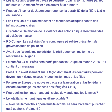
Les lanceurs d’alerte au travail se censurent, car ils sont ignorés par leur
hiérarchie. Comment éviter d’en arriver à un drame ?
Peut-on s’inspirer du Japon pour repenser la durabilité de la filière textile
en France ?
Les États-Unis et l’Iran menacent de mener des attaques contre des
infrastructures civiles
Cisjordanie : la montée de la violence des colons risque d'entraîner des
atrocités de masse
RD Congo : Les activités d’une compagnie pétrolière présentent de
graves risques de pollution
Avant que l'algorithme ne décide : le récit queer comme forme de
résistance au Nigéria
Le numéro 24 du Brésil sera porté pendant la Coupe du monde 2026. Et il
contient un message.
Brésil : Un avertissement sur la façon dont l'IA et les deepfakes peuvent
devenir un « risque excessif » pour les femmes et les filles
Forteresse Europe : le nouveau pacte sur la migration et l'asile réduira
encore davantage les chances des réfugiés LGBTQ+
Pourquoi les hommes mangent-ils plus de viande que les femmes ?
Le totalitarisme numérique est-il inéluctable ?
« Avec seulement trois opérateurs télécoms, ce sera forcément plus cher
qu’à quatre ». Vraiment ?