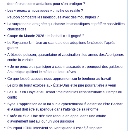
dernières recommandations pour s’en protéger ?
Les « peaux à moustiques » : mythe ou réalité ?
Peut-on combattre les moustiques avec des moustiques ?
La surprenante araignée qui chasse les moustiques et préfère nos vieilles
chaussettes
Coupe du Monde 2026 : le football a-t-il gagné ?
Le Royaume-Uni face au scandale des adoptions forcées de l’après-
guerre
Arêtes de poisson, quarantaine et vaccination : les armes des Aborigènes
contre la variole
« Je ne peux plus participer à cette mascarade » : pourquoi des guides en
Antarctique quittent le métier de leurs rêves
Ce que les dératiseurs nous apprennent sur le bonheur au travail
Le prix du bœuf explose aux États-Unis et le pire pourrait être à venir
Le CICR en Libye et au Tchad : maintenir les liens familiaux au temps du
conflit
Syrie. L’application de la loi sur la cybercriminalité datant de l’ère Bachar
el Assad doit être suspendue dans l’attente de sa réforme
Corée du Sud. Une décision rendue en appel dans une affaire
d’avortement met au jour un vide juridique
Pourquoi l’ONU intervient souvent quand il est déjà trop tard