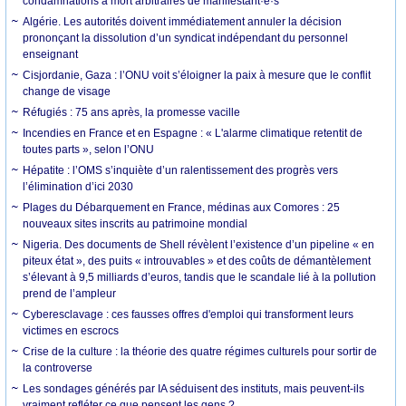
condamnations à mort arbitraires de manifestant·e·s
Algérie. Les autorités doivent immédiatement annuler la décision
prononçant la dissolution d’un syndicat indépendant du personnel
enseignant
Cisjordanie, Gaza : l’ONU voit s’éloigner la paix à mesure que le conflit
change de visage
Réfugiés : 75 ans après, la promesse vacille
Incendies en France et en Espagne : « L'alarme climatique retentit de
toutes parts », selon l’ONU
Hépatite : l’OMS s’inquiète d’un ralentissement des progrès vers
l’élimination d’ici 2030
Plages du Débarquement en France, médinas aux Comores : 25
nouveaux sites inscrits au patrimoine mondial
Nigeria. Des documents de Shell révèlent l’existence d’un pipeline « en
piteux état », des puits « introuvables » et des coûts de démantèlement
s’élevant à 9,5 milliards d’euros, tandis que le scandale lié à la pollution
prend de l’ampleur
Cyberesclavage : ces fausses offres d'emploi qui transforment leurs
victimes en escrocs
Crise de la culture : la théorie des quatre régimes culturels pour sortir de
la controverse
Les sondages générés par IA séduisent des instituts, mais peuvent-ils
vraiment refléter ce que pensent les gens ?