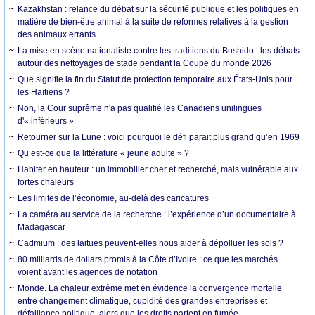
Kazakhstan : relance du débat sur la sécurité publique et les politiques en
matière de bien-être animal à la suite de réformes relatives à la gestion
des animaux errants
La mise en scène nationaliste contre les traditions du Bushido : les débats
autour des nettoyages de stade pendant la Coupe du monde 2026
Que signifie la fin du Statut de protection temporaire aux États-Unis pour
les Haïtiens ?
Non, la Cour suprême n'a pas qualifié les Canadiens unilingues
d'« inférieurs »
Retourner sur la Lune : voici pourquoi le défi parait plus grand qu’en 1969
Qu’est-ce que la littérature « jeune adulte » ?
Habiter en hauteur : un immobilier cher et recherché, mais vulnérable aux
fortes chaleurs
Les limites de l’économie, au-delà des caricatures
La caméra au service de la recherche : l’expérience d’un documentaire à
Madagascar
Cadmium : des laitues peuvent-elles nous aider à dépolluer les sols ?
80 milliards de dollars promis à la Côte d’Ivoire : ce que les marchés
voient avant les agences de notation
Monde. La chaleur extrême met en évidence la convergence mortelle
entre changement climatique, cupidité des grandes entreprises et
défaillance politique, alors que les droits partent en fumée