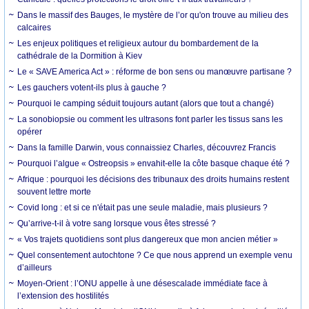
Dans le massif des Bauges, le mystère de l’or qu'on trouve au milieu des
calcaires
Les enjeux politiques et religieux autour du bombardement de la
cathédrale de la Dormition à Kiev
Le « SAVE America Act » : réforme de bon sens ou manœuvre partisane ?
Les gauchers votent-ils plus à gauche ?
Pourquoi le camping séduit toujours autant (alors que tout a changé)
La sonobiopsie ou comment les ultrasons font parler les tissus sans les
opérer
Dans la famille Darwin, vous connaissiez Charles, découvrez Francis
Pourquoi l’algue « Ostreopsis » envahit-elle la côte basque chaque été ?
Afrique : pourquoi les décisions des tribunaux des droits humains restent
souvent lettre morte
Covid long : et si ce n'était pas une seule maladie, mais plusieurs ?
Qu’arrive-t-il à votre sang lorsque vous êtes stressé ?
« Vos trajets quotidiens sont plus dangereux que mon ancien métier »
Quel consentement autochtone ? Ce que nous apprend un exemple venu
d’ailleurs
Moyen-Orient : l’ONU appelle à une désescalade immédiate face à
l’extension des hostilités