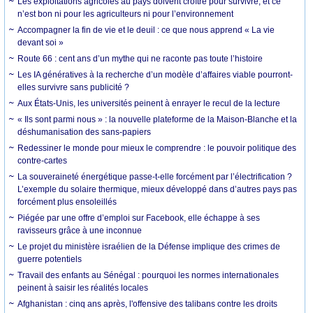
Les exploitations agricoles au pays doivent croître pour survivre, et ce
n’est bon ni pour les agriculteurs ni pour l’environnement
Accompagner la fin de vie et le deuil : ce que nous apprend « La vie
devant soi »
Route 66 : cent ans d’un mythe qui ne raconte pas toute l’histoire
Les IA génératives à la recherche d’un modèle d’affaires viable pourront-
elles survivre sans publicité ?
Aux États-Unis, les universités peinent à enrayer le recul de la lecture
« Ils sont parmi nous » : la nouvelle plateforme de la Maison-Blanche et la
déshumanisation des sans-papiers
Redessiner le monde pour mieux le comprendre : le pouvoir politique des
contre-cartes
La souveraineté énergétique passe-t-elle forcément par l’électrification ?
L’exemple du solaire thermique, mieux développé dans d’autres pays pas
forcément plus ensoleillés
Piégée par une offre d’emploi sur Facebook, elle échappe à ses
ravisseurs grâce à une inconnue
Le projet du ministère israélien de la Défense implique des crimes de
guerre potentiels
Travail des enfants au Sénégal : pourquoi les normes internationales
peinent à saisir les réalités locales
Afghanistan : cinq ans après, l'offensive des talibans contre les droits