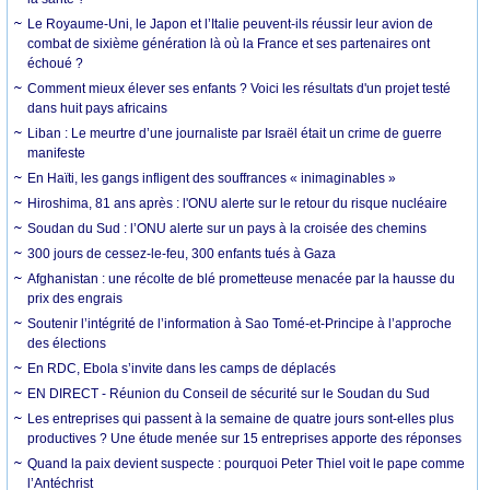
Le Royaume-Uni, le Japon et l’Italie peuvent-ils réussir leur avion de
combat de sixième génération là où la France et ses partenaires ont
échoué ?
Comment mieux élever ses enfants ? Voici les résultats d'un projet testé
dans huit pays africains
Liban : Le meurtre d’une journaliste par Israël était un crime de guerre
manifeste
En Haïti, les gangs infligent des souffrances « inimaginables »
Hiroshima, 81 ans après : l'ONU alerte sur le retour du risque nucléaire
Soudan du Sud : l’ONU alerte sur un pays à la croisée des chemins
300 jours de cessez-le-feu, 300 enfants tués à Gaza
Afghanistan : une récolte de blé prometteuse menacée par la hausse du
prix des engrais
Soutenir l’intégrité de l’information à Sao Tomé-et-Principe à l’approche
des élections
En RDC, Ebola s’invite dans les camps de déplacés
EN DIRECT - Réunion du Conseil de sécurité sur le Soudan du Sud
Les entreprises qui passent à la semaine de quatre jours sont-elles plus
productives ? Une étude menée sur 15 entreprises apporte des réponses
Quand la paix devient suspecte : pourquoi Peter Thiel voit le pape comme
l’Antéchrist