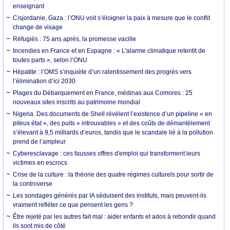
enseignant
Cisjordanie, Gaza : l’ONU voit s’éloigner la paix à mesure que le conflit
change de visage
Réfugiés : 75 ans après, la promesse vacille
Incendies en France et en Espagne : « L'alarme climatique retentit de
toutes parts », selon l’ONU
Hépatite : l’OMS s’inquiète d’un ralentissement des progrès vers
l’élimination d’ici 2030
Plages du Débarquement en France, médinas aux Comores : 25
nouveaux sites inscrits au patrimoine mondial
Nigeria. Des documents de Shell révèlent l’existence d’un pipeline « en
piteux état », des puits « introuvables » et des coûts de démantèlement
s’élevant à 9,5 milliards d’euros, tandis que le scandale lié à la pollution
prend de l’ampleur
Cyberesclavage : ces fausses offres d'emploi qui transforment leurs
victimes en escrocs
Crise de la culture : la théorie des quatre régimes culturels pour sortir de
la controverse
Les sondages générés par IA séduisent des instituts, mais peuvent-ils
vraiment refléter ce que pensent les gens ?
Être rejeté par les autres fait mal : aider enfants et ados à rebondir quand
ils sont mis de côté