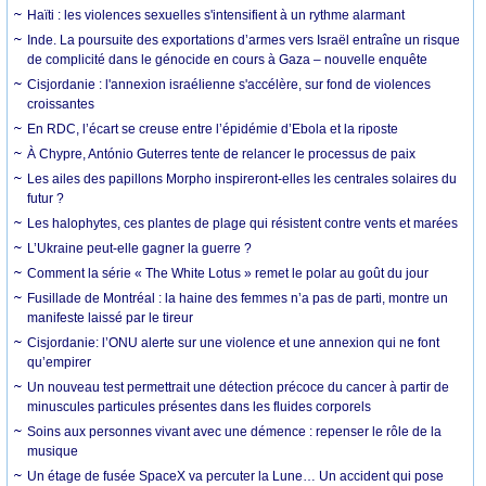
Haïti : les violences sexuelles s'intensifient à un rythme alarmant
Inde. La poursuite des exportations d’armes vers Israël entraîne un risque
de complicité dans le génocide en cours à Gaza – nouvelle enquête
Cisjordanie : l'annexion israélienne s'accélère, sur fond de violences
croissantes
En RDC, l’écart se creuse entre l’épidémie d’Ebola et la riposte
À Chypre, António Guterres tente de relancer le processus de paix
Les ailes des papillons Morpho inspireront-elles les centrales solaires du
futur ?
Les halophytes, ces plantes de plage qui résistent contre vents et marées
L’Ukraine peut-elle gagner la guerre ?
Comment la série « The White Lotus » remet le polar au goût du jour
Fusillade de Montréal : la haine des femmes n’a pas de parti, montre un
manifeste laissé par le tireur
Cisjordanie: l’ONU alerte sur une violence et une annexion qui ne font
qu’empirer
Un nouveau test permettrait une détection précoce du cancer à partir de
minuscules particules présentes dans les fluides corporels
Soins aux personnes vivant avec une démence : repenser le rôle de la
musique
Un étage de fusée SpaceX va percuter la Lune… Un accident qui pose