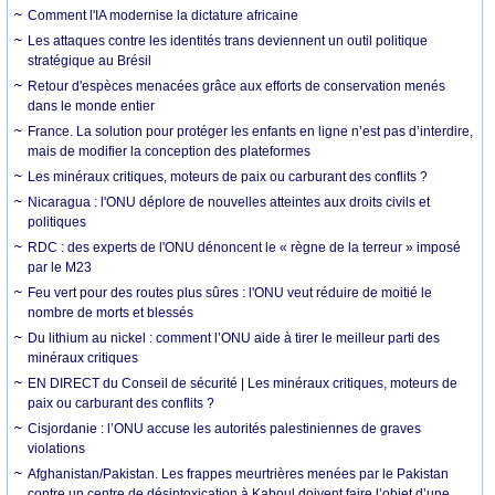
Comment l'IA modernise la dictature africaine
Les attaques contre les identités trans deviennent un outil politique
stratégique au Brésil
Retour d'espèces menacées grâce aux efforts de conservation menés
dans le monde entier
France. La solution pour protéger les enfants en ligne n’est pas d’interdire,
mais de modifier la conception des plateformes
Les minéraux critiques, moteurs de paix ou carburant des conflits ?
Nicaragua : l'ONU déplore de nouvelles atteintes aux droits civils et
politiques
RDC : des experts de l'ONU dénoncent le « règne de la terreur » imposé
par le M23
Feu vert pour des routes plus sûres : l'ONU veut réduire de moitié le
nombre de morts et blessés
Du lithium au nickel : comment l’ONU aide à tirer le meilleur parti des
minéraux critiques
EN DIRECT du Conseil de sécurité | Les minéraux critiques, moteurs de
paix ou carburant des conflits ?
Cisjordanie : l’ONU accuse les autorités palestiniennes de graves
violations
Afghanistan/Pakistan. Les frappes meurtrières menées par le Pakistan
contre un centre de désintoxication à Kaboul doivent faire l’objet d’une