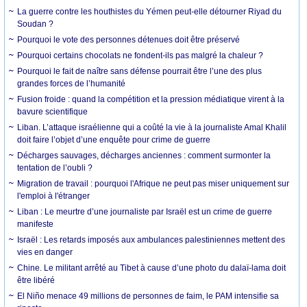
La guerre contre les houthistes du Yémen peut-elle détourner Riyad du
Soudan ?
Pourquoi le vote des personnes détenues doit être préservé
Pourquoi certains chocolats ne fondent-ils pas malgré la chaleur ?
Pourquoi le fait de naître sans défense pourrait être l’une des plus
grandes forces de l’humanité
Fusion froide : quand la compétition et la pression médiatique virent à la
bavure scientifique
Liban. L’attaque israélienne qui a coûté la vie à la journaliste Amal Khalil
doit faire l’objet d’une enquête pour crime de guerre
Décharges sauvages, décharges anciennes : comment surmonter la
tentation de l’oubli ?
Migration de travail : pourquoi l'Afrique ne peut pas miser uniquement sur
l'emploi à l'étranger
Liban : Le meurtre d’une journaliste par Israël est un crime de guerre
manifeste
Israël : Les retards imposés aux ambulances palestiniennes mettent des
vies en danger
Chine. Le militant arrêté au Tibet à cause d’une photo du dalaï-lama doit
être libéré
El Niño menace 49 millions de personnes de faim, le PAM intensifie sa