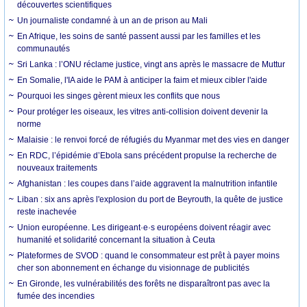
découvertes scientifiques
Un journaliste condamné à un an de prison au Mali
En Afrique, les soins de santé passent aussi par les familles et les
communautés
Sri Lanka : l’ONU réclame justice, vingt ans après le massacre de Muttur
En Somalie, l'IA aide le PAM à anticiper la faim et mieux cibler l'aide
Pourquoi les singes gèrent mieux les conflits que nous
Pour protéger les oiseaux, les vitres anti-collision doivent devenir la
norme
Malaisie : le renvoi forcé de réfugiés du Myanmar met des vies en danger
En RDC, l’épidémie d’Ebola sans précédent propulse la recherche de
nouveaux traitements
Afghanistan : les coupes dans l’aide aggravent la malnutrition infantile
Liban : six ans après l'explosion du port de Beyrouth, la quête de justice
reste inachevée
Union européenne. Les dirigeant·e·s européens doivent réagir avec
humanité et solidarité concernant la situation à Ceuta
Plateformes de SVOD : quand le consommateur est prêt à payer moins
cher son abonnement en échange du visionnage de publicités
En Gironde, les vulnérabilités des forêts ne disparaîtront pas avec la
fumée des incendies