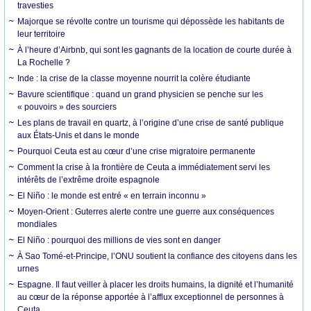
travesties
Majorque se révolte contre un tourisme qui dépossède les habitants de
leur territoire
À l’heure d’Airbnb, qui sont les gagnants de la location de courte durée à
La Rochelle ?
Inde : la crise de la classe moyenne nourrit la colère étudiante
Bavure scientifique : quand un grand physicien se penche sur les
« pouvoirs » des sourciers
Les plans de travail en quartz, à l’origine d’une crise de santé publique
aux États-Unis et dans le monde
Pourquoi Ceuta est au cœur d’une crise migratoire permanente
Comment la crise à la frontière de Ceuta a immédiatement servi les
intérêts de l’extrême droite espagnole
El Niño : le monde est entré « en terrain inconnu »
Moyen-Orient : Guterres alerte contre une guerre aux conséquences
mondiales
El Niño : pourquoi des millions de vies sont en danger
À Sao Tomé-et-Principe, l’ONU soutient la confiance des citoyens dans les
urnes
Espagne. Il faut veiller à placer les droits humains, la dignité et l’humanité
au cœur de la réponse apportée à l’afflux exceptionnel de personnes à
Ceuta