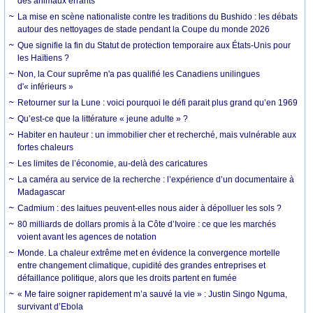
des animaux errants
La mise en scène nationaliste contre les traditions du Bushido : les débats
autour des nettoyages de stade pendant la Coupe du monde 2026
Que signifie la fin du Statut de protection temporaire aux États-Unis pour
les Haïtiens ?
Non, la Cour suprême n'a pas qualifié les Canadiens unilingues
d'« inférieurs »
Retourner sur la Lune : voici pourquoi le défi parait plus grand qu’en 1969
Qu’est-ce que la littérature « jeune adulte » ?
Habiter en hauteur : un immobilier cher et recherché, mais vulnérable aux
fortes chaleurs
Les limites de l’économie, au-delà des caricatures
La caméra au service de la recherche : l’expérience d’un documentaire à
Madagascar
Cadmium : des laitues peuvent-elles nous aider à dépolluer les sols ?
80 milliards de dollars promis à la Côte d’Ivoire : ce que les marchés
voient avant les agences de notation
Monde. La chaleur extrême met en évidence la convergence mortelle
entre changement climatique, cupidité des grandes entreprises et
défaillance politique, alors que les droits partent en fumée
« Me faire soigner rapidement m’a sauvé la vie » : Justin Singo Nguma,
survivant d’Ebola