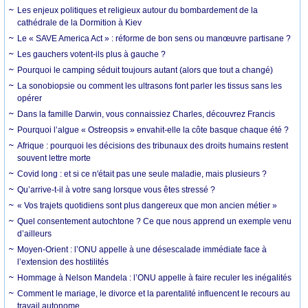
Les enjeux politiques et religieux autour du bombardement de la
cathédrale de la Dormition à Kiev
Le « SAVE America Act » : réforme de bon sens ou manœuvre partisane ?
Les gauchers votent-ils plus à gauche ?
Pourquoi le camping séduit toujours autant (alors que tout a changé)
La sonobiopsie ou comment les ultrasons font parler les tissus sans les
opérer
Dans la famille Darwin, vous connaissiez Charles, découvrez Francis
Pourquoi l’algue « Ostreopsis » envahit-elle la côte basque chaque été ?
Afrique : pourquoi les décisions des tribunaux des droits humains restent
souvent lettre morte
Covid long : et si ce n'était pas une seule maladie, mais plusieurs ?
Qu’arrive-t-il à votre sang lorsque vous êtes stressé ?
« Vos trajets quotidiens sont plus dangereux que mon ancien métier »
Quel consentement autochtone ? Ce que nous apprend un exemple venu
d’ailleurs
Moyen-Orient : l’ONU appelle à une désescalade immédiate face à
l’extension des hostilités
Hommage à Nelson Mandela : l’ONU appelle à faire reculer les inégalités
Comment le mariage, le divorce et la parentalité influencent le recours au
travail autonome