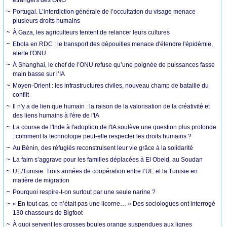
Portugal. L’interdiction générale de l’occultation du visage menace
plusieurs droits humains
À Gaza, les agriculteurs tentent de relancer leurs cultures
Ebola en RDC : le transport des dépouilles menace d'étendre l'épidémie,
alerte l'ONU
À Shanghai, le chef de l’ONU refuse qu’une poignée de puissances fasse
main basse sur l’IA
Moyen-Orient : les infrastructures civiles, nouveau champ de bataille du
conflit
Il n'y a de lien que humain : la raison de la valorisation de la créativité et
des liens humains à l'ère de l'IA
La course de l'Inde à l'adoption de l'IA soulève une question plus profonde
: comment la technologie peut-elle respecter les droits humains ?
Au Bénin, des réfugiés reconstruisent leur vie grâce à la solidarité
La faim s’aggrave pour les familles déplacées à El Obeid, au Soudan
UE/Tunisie. Trois années de coopération entre l’UE et la Tunisie en
matière de migration
Pourquoi respire-t-on surtout par une seule narine ?
« En tout cas, ce n’était pas une licorne… » Des sociologues ont interrogé
130 chasseurs de Bigfoot
À quoi servent les grosses boules orange suspendues aux lignes