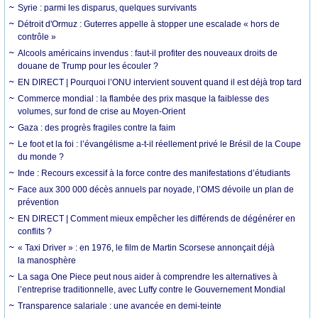
Syrie : parmi les disparus, quelques survivants
Détroit d'Ormuz : Guterres appelle à stopper une escalade « hors de
contrôle »
Alcools américains invendus : faut-il profiter des nouveaux droits de
douane de Trump pour les écouler ?
EN DIRECT | Pourquoi l’ONU intervient souvent quand il est déjà trop tard
Commerce mondial : la flambée des prix masque la faiblesse des
volumes, sur fond de crise au Moyen-Orient
Gaza : des progrès fragiles contre la faim
Le foot et la foi : l’évangélisme a-t-il réellement privé le Brésil de la Coupe
du monde ?
Inde : Recours excessif à la force contre des manifestations d’étudiants
Face aux 300 000 décès annuels par noyade, l’OMS dévoile un plan de
prévention
EN DIRECT | Comment mieux empêcher les différends de dégénérer en
conflits ?
« Taxi Driver » : en 1976, le film de Martin Scorsese annonçait déjà
la manosphère
La saga One Piece peut nous aider à comprendre les alternatives à
l’entreprise traditionnelle, avec Luffy contre le Gouvernement Mondial
Transparence salariale : une avancée en demi-teinte