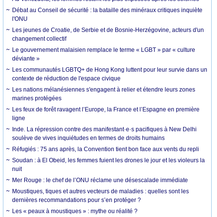
Débat au Conseil de sécurité : la bataille des minéraux critiques inquiète
l'ONU
Les jeunes de Croatie, de Serbie et de Bosnie-Herzégovine, acteurs d'un
changement collectif
Le gouvernement malaisien remplace le terme « LGBT » par « culture
déviante »
Les communautés LGBTQ+ de Hong Kong luttent pour leur survie dans un
contexte de réduction de l'espace civique
Les nations mélanésiennes s'engagent à relier et étendre leurs zones
marines protégées
Les feux de forêt ravagent l’Europe, la France et l’Espagne en première
ligne
Inde. La répression contre des manifestant·e·s pacifiques à New Delhi
soulève de vives inquiétudes en termes de droits humains
Réfugiés : 75 ans après, la Convention tient bon face aux vents du repli
Soudan : à El Obeid, les femmes fuient les drones le jour et les violeurs la
nuit
Mer Rouge : le chef de l’ONU réclame une désescalade immédiate
Moustiques, tiques et autres vecteurs de maladies : quelles sont les
dernières recommandations pour s’en protéger ?
Les « peaux à moustiques » : mythe ou réalité ?