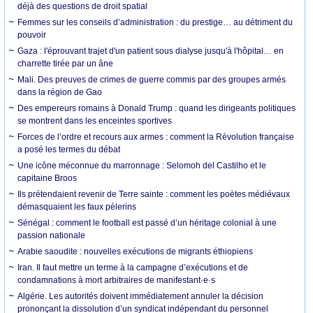
déjà des questions de droit spatial
Femmes sur les conseils d’administration : du prestige… au détriment du
pouvoir
Gaza : l'éprouvant trajet d'un patient sous dialyse jusqu'à l'hôpital… en
charrette tirée par un âne
Mali. Des preuves de crimes de guerre commis par des groupes armés
dans la région de Gao
Des empereurs romains à Donald Trump : quand les dirigeants politiques
se montrent dans les enceintes sportives
Forces de l’ordre et recours aux armes : comment la Révolution française
a posé les termes du débat
Une icône méconnue du marronnage : Selomoh del Castilho et le
capitaine Broos
Ils prétendaient revenir de Terre sainte : comment les poètes médiévaux
démasquaient les faux pèlerins
Sénégal : comment le football est passé d’un héritage colonial à une
passion nationale
Arabie saoudite : nouvelles exécutions de migrants éthiopiens
Iran. Il faut mettre un terme à la campagne d’exécutions et de
condamnations à mort arbitraires de manifestant·e·s
Algérie. Les autorités doivent immédiatement annuler la décision
prononçant la dissolution d’un syndicat indépendant du personnel