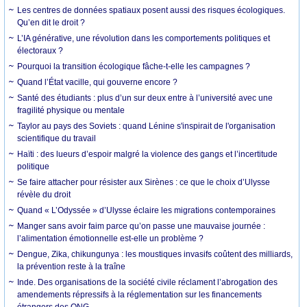
Les centres de données spatiaux posent aussi des risques écologiques.
Qu’en dit le droit ?
L’IA générative, une révolution dans les comportements politiques et
électoraux ?
Pourquoi la transition écologique fâche-t-elle les campagnes ?
Quand l’État vacille, qui gouverne encore ?
Santé des étudiants : plus d’un sur deux entre à l’université avec une
fragilité physique ou mentale
Taylor au pays des Soviets : quand Lénine s'inspirait de l'organisation
scientifique du travail
Haïti : des lueurs d’espoir malgré la violence des gangs et l’incertitude
politique
Se faire attacher pour résister aux Sirènes : ce que le choix d’Ulysse
révèle du droit
Quand « L’Odyssée » d’Ulysse éclaire les migrations contemporaines
Manger sans avoir faim parce qu’on passe une mauvaise journée :
l’alimentation émotionnelle est-elle un problème ?
Dengue, Zika, chikungunya : les moustiques invasifs coûtent des milliards,
la prévention reste à la traîne
Inde. Des organisations de la société civile réclament l’abrogation des
amendements répressifs à la réglementation sur les financements
étrangers des ONG