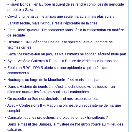
« Israel Bonds » en Europe risquent de se rendre complices du génocide
perpétré à Gaza
Covid long : et si ce n’était pas une seule maladie, mais plusieurs ?
La faim recule, mais l’Afrique reste l’épicentre de la crise
États-Unis/Équateur : De nombreux abus liés à la coopération en matière
de sécurité
Ukraine : l’ONU dénonce une hausse spectaculaire du nombre de
victimes civiles
Gaza : cessez-le-feu ou pas, les Palestiniens ne sont en sécurité nulle part
Syrie : António Guterres à Damas, à l'heure de vérité pour la transition
Ebola en RDC : l’OMS alerte sur une épidémie « qui ne fait que
commencer »
Naufrages au large de la Mauritanie : 144 morts ou disparus
Dans « Histoire de jouets 5 », c’est la technologie vs les jouets – un
dilemme auquel les familles sont aussi confrontées
On expédie au Sud nos déchets… et nos responsabilités
Avec « Confessions II », Madonna orchestre un écosystème de marque
complet
Canicule : quelles protections le droit offre-t-il aux travailleurs ?
Dans le massif des Bauges, le mystère de l’or qu'on trouve au milieu des
calcaires