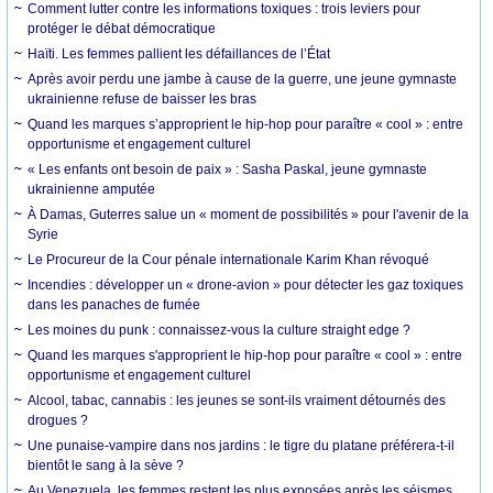
Comment lutter contre les informations toxiques : trois leviers pour
protéger le débat démocratique
Haïti. Les femmes pallient les défaillances de l’État
Après avoir perdu une jambe à cause de la guerre, une jeune gymnaste
ukrainienne refuse de baisser les bras
Quand les marques s’approprient le hip-hop pour paraître « cool » : entre
opportunisme et engagement culturel
« Les enfants ont besoin de paix » : Sasha Paskal, jeune gymnaste
ukrainienne amputée
À Damas, Guterres salue un « moment de possibilités » pour l'avenir de la
Syrie
Le Procureur de la Cour pénale internationale Karim Khan révoqué
Incendies : développer un « drone-avion » pour détecter les gaz toxiques
dans les panaches de fumée
Les moines du punk : connaissez-vous la culture straight edge ?
Quand les marques s'approprient le hip-hop pour paraître « cool » : entre
opportunisme et engagement culturel
Alcool, tabac, cannabis : les jeunes se sont-ils vraiment détournés des
drogues ?
Une punaise-vampire dans nos jardins : le tigre du platane préférera-t-il
bientôt le sang à la sève ?
Au Venezuela, les femmes restent les plus exposées après les séismes