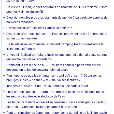
record de 2018-2020
En visite au Liban, le chef des droits de l'homme de l'ONU réclame justice
pour les victimes du conflit
D'où viennent les plus gros diamants du monde ? La géologie apporte de
nouvelles réponses
Ulysse aux mille ruses était-il aussi un athlète ?
Avec la loi d’urgence agricole, la France contrevient au droit international
sur les zones humides
De la télévision au tourisme : comment Camping Paradis transforme la
fiction en expérience
L’hypominéralisation molaire-incisive, une anomalie dentaire mal connue
qui touche des millions d’enfants
Comment la présence de MSC Croisières dans les ports français est
devenue un enjeu de souveraineté nationale
Peu importe ce que les enfants lisent, tant qu’ils lisent ? Dépasser les
préjugés sur les « bonnes » et « mauvaises lectures »
Indonésie et Asie du Sud-Est : la France a une carte à jouer
Loi d’urgence agricole : pourquoi la droite et le centre ne lâchent rien sur
les néonicotinoïdes et le stockage de l’eau
Les lanceurs d’alerte au travail se censurent, car ils sont ignorés par leur
hiérarchie. Comment éviter d’en arriver à un drame ?
Peut-on s’inspirer du Japon pour repenser la durabilité de la filière textile