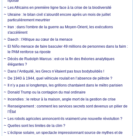
riposte
Les Africains en première ligne face à la crise de la biodiversité
Ukraine : le bilan civil s’alourdit encore après un mois de juillet
particulièrement meurtrier
Iran : dans l'ombre de la guerre au Moyen-Orient, les exécutions
s'accélèrent
Daech : l'Afrique au cœur de la menace
El Niño menace de faire basculer 49 millions de personnes dans la faim :
le PAM renforce sa riposte
Décès de Rudolph Marcus : est-ce la fin des théories analytiques
élégantes ?
Dans l’Antiquité, les Grecs n’étaient pas tous bodybuildés !
De 1940 à 1944, quel véhicule roulait en l’absence de pétrole ?
Il n’y a pas si longtemps, les grillons chantaient dans le métro parisien
Donald Trump ou la contagion du mal ordinaire
Incendies : le retour à la maison, angle mort de la gestion de crise
Renseignement : comment les services secrets sont devenus un pilier de
l’État
Les robots agricoles annoncent-ils vraiment une nouvelle révolution ?
Quelles sont les limites de la clim ?
L’éclipse solaire, un spectacle impressionnant source de mythes et de