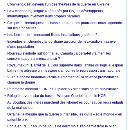
Comment X est devenu l’un des théâtres de la guerre en Ukraine
La « vibecoding fatigue » : épuisés par l’IA, les développeurs
informatiques inventent leurs propres parades
Ce que les techniques de chasse des rapaces pourraient nous apprendre
sur les dinosaures
Les feux de forêt menacent-ils les installations gazières ?
Incendies en Gironde : la logistique au cœur de l’évacuation massive
d’une population
Nouveau symbole nutritionnel au Canada : aidera-t-il vraiment les
consommateurs à mieux choisir ?
Royaume-Uni. L’arrêt de la Cour suprême dans l’affaire du logiciel espion
bahreïnite adresse un message clair contre la répression transnationale
VIH : la riposte mondiale vacille au moment où la science promettait de
changer la donne
Patrimoine mondial : l’UNESCO place six sites sous haute surveillance
Réfugié devenu star du basket, Wenyen Gabriel rejoint le HCR
Au Soudan, des mères marchent des kilomètres pour sauver leurs enfants
de la malnutrition
Ukraine : à mesure que la guerre s’intensifie, les civils – et le monde – en
paient le prix
Ebola en RDC : en un peu plus de deux mois, l'épidémie frôle le bilan