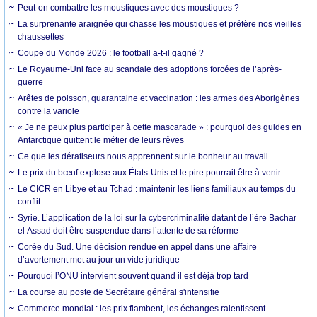
Peut-on combattre les moustiques avec des moustiques ?
La surprenante araignée qui chasse les moustiques et préfère nos vieilles
chaussettes
Coupe du Monde 2026 : le football a-t-il gagné ?
Le Royaume-Uni face au scandale des adoptions forcées de l’après-
guerre
Arêtes de poisson, quarantaine et vaccination : les armes des Aborigènes
contre la variole
« Je ne peux plus participer à cette mascarade » : pourquoi des guides en
Antarctique quittent le métier de leurs rêves
Ce que les dératiseurs nous apprennent sur le bonheur au travail
Le prix du bœuf explose aux États-Unis et le pire pourrait être à venir
Le CICR en Libye et au Tchad : maintenir les liens familiaux au temps du
conflit
Syrie. L’application de la loi sur la cybercriminalité datant de l’ère Bachar
el Assad doit être suspendue dans l’attente de sa réforme
Corée du Sud. Une décision rendue en appel dans une affaire
d’avortement met au jour un vide juridique
Pourquoi l’ONU intervient souvent quand il est déjà trop tard
La course au poste de Secrétaire général s'intensifie
Commerce mondial : les prix flambent, les échanges ralentissent