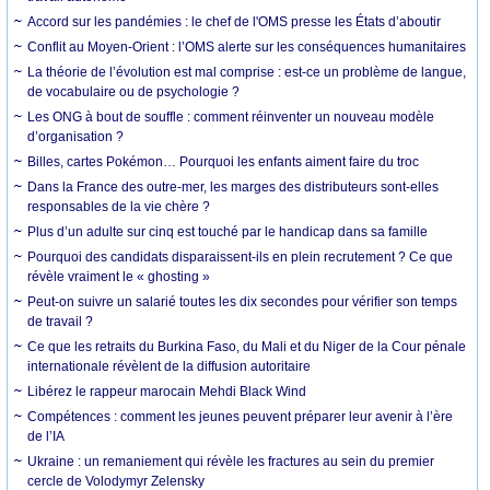
Accord sur les pandémies : le chef de l'OMS presse les États d’aboutir
Conflit au Moyen-Orient : l’OMS alerte sur les conséquences humanitaires
La théorie de l’évolution est mal comprise : est-ce un problème de langue,
de vocabulaire ou de psychologie ?
Les ONG à bout de souffle : comment réinventer un nouveau modèle
d’organisation ?
Billes, cartes Pokémon… Pourquoi les enfants aiment faire du troc
Dans la France des outre-mer, les marges des distributeurs sont-elles
responsables de la vie chère ?
Plus d’un adulte sur cinq est touché par le handicap dans sa famille
Pourquoi des candidats disparaissent-ils en plein recrutement ? Ce que
révèle vraiment le « ghosting »
Peut-on suivre un salarié toutes les dix secondes pour vérifier son temps
de travail ?
Ce que les retraits du Burkina Faso, du Mali et du Niger de la Cour pénale
internationale révèlent de la diffusion autoritaire
Libérez le rappeur marocain Mehdi Black Wind
Compétences : comment les jeunes peuvent préparer leur avenir à l’ère
de l’IA
Ukraine : un remaniement qui révèle les fractures au sein du premier
cercle de Volodymyr Zelensky