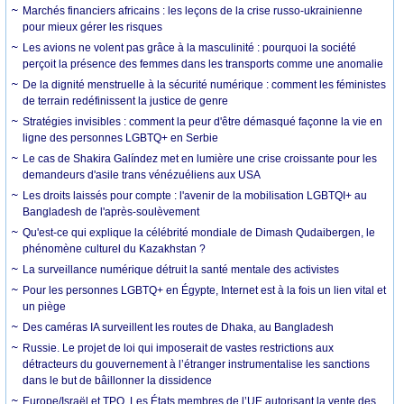
Marchés financiers africains : les leçons de la crise russo-ukrainienne
pour mieux gérer les risques
Les avions ne volent pas grâce à la masculinité : pourquoi la société
perçoit la présence des femmes dans les transports comme une anomalie
De la dignité menstruelle à la sécurité numérique : comment les féministes
de terrain redéfinissent la justice de genre
Stratégies invisibles : comment la peur d'être démasqué façonne la vie en
ligne des personnes LGBTQ+ en Serbie
Le cas de Shakira Galíndez met en lumière une crise croissante pour les
demandeurs d'asile trans vénézuéliens aux USA
Les droits laissés pour compte : l'avenir de la mobilisation LGBTQI+ au
Bangladesh de l'après-soulèvement
Qu'est-ce qui explique la célébrité mondiale de Dimash Qudaibergen, le
phénomène culturel du Kazakhstan ?
La surveillance numérique détruit la santé mentale des activistes
Pour les personnes LGBTQ+ en Égypte, Internet est à la fois un lien vital et
un piège
Des caméras IA surveillent les routes de Dhaka, au Bangladesh
Russie. Le projet de loi qui imposerait de vastes restrictions aux
détracteurs du gouvernement à l’étranger instrumentalise les sanctions
dans le but de bâillonner la dissidence
Europe/Israël et TPO. Les États membres de l’UE autorisant la vente des