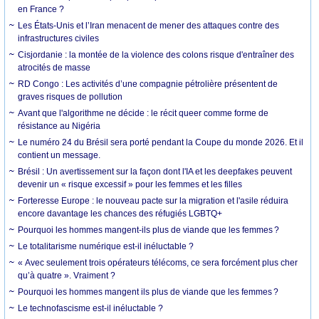
en France ?
Les États-Unis et l’Iran menacent de mener des attaques contre des
infrastructures civiles
Cisjordanie : la montée de la violence des colons risque d'entraîner des
atrocités de masse
RD Congo : Les activités d’une compagnie pétrolière présentent de
graves risques de pollution
Avant que l'algorithme ne décide : le récit queer comme forme de
résistance au Nigéria
Le numéro 24 du Brésil sera porté pendant la Coupe du monde 2026. Et il
contient un message.
Brésil : Un avertissement sur la façon dont l'IA et les deepfakes peuvent
devenir un « risque excessif » pour les femmes et les filles
Forteresse Europe : le nouveau pacte sur la migration et l'asile réduira
encore davantage les chances des réfugiés LGBTQ+
Pourquoi les hommes mangent-ils plus de viande que les femmes ?
Le totalitarisme numérique est-il inéluctable ?
« Avec seulement trois opérateurs télécoms, ce sera forcément plus cher
qu’à quatre ». Vraiment ?
Pourquoi les hommes mangent ils plus de viande que les femmes ?
Le technofascisme est-il inéluctable ?