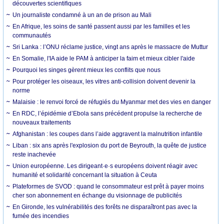
découvertes scientifiques
Un journaliste condamné à un an de prison au Mali
En Afrique, les soins de santé passent aussi par les familles et les
communautés
Sri Lanka : l’ONU réclame justice, vingt ans après le massacre de Muttur
En Somalie, l'IA aide le PAM à anticiper la faim et mieux cibler l'aide
Pourquoi les singes gèrent mieux les conflits que nous
Pour protéger les oiseaux, les vitres anti-collision doivent devenir la
norme
Malaisie : le renvoi forcé de réfugiés du Myanmar met des vies en danger
En RDC, l’épidémie d’Ebola sans précédent propulse la recherche de
nouveaux traitements
Afghanistan : les coupes dans l’aide aggravent la malnutrition infantile
Liban : six ans après l'explosion du port de Beyrouth, la quête de justice
reste inachevée
Union européenne. Les dirigeant·e·s européens doivent réagir avec
humanité et solidarité concernant la situation à Ceuta
Plateformes de SVOD : quand le consommateur est prêt à payer moins
cher son abonnement en échange du visionnage de publicités
En Gironde, les vulnérabilités des forêts ne disparaîtront pas avec la
fumée des incendies