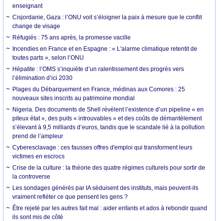
enseignant
Cisjordanie, Gaza : l’ONU voit s’éloigner la paix à mesure que le conflit
change de visage
Réfugiés : 75 ans après, la promesse vacille
Incendies en France et en Espagne : « L'alarme climatique retentit de
toutes parts », selon l’ONU
Hépatite : l’OMS s’inquiète d’un ralentissement des progrès vers
l’élimination d’ici 2030
Plages du Débarquement en France, médinas aux Comores : 25
nouveaux sites inscrits au patrimoine mondial
Nigeria. Des documents de Shell révèlent l’existence d’un pipeline « en
piteux état », des puits « introuvables » et des coûts de démantèlement
s’élevant à 9,5 milliards d’euros, tandis que le scandale lié à la pollution
prend de l’ampleur
Cyberesclavage : ces fausses offres d'emploi qui transforment leurs
victimes en escrocs
Crise de la culture : la théorie des quatre régimes culturels pour sortir de
la controverse
Les sondages générés par IA séduisent des instituts, mais peuvent-ils
vraiment refléter ce que pensent les gens ?
Être rejeté par les autres fait mal : aider enfants et ados à rebondir quand
ils sont mis de côté