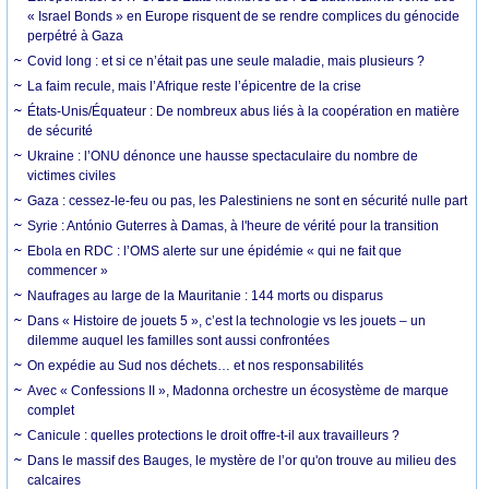
« Israel Bonds » en Europe risquent de se rendre complices du génocide
perpétré à Gaza
Covid long : et si ce n’était pas une seule maladie, mais plusieurs ?
La faim recule, mais l’Afrique reste l’épicentre de la crise
États-Unis/Équateur : De nombreux abus liés à la coopération en matière
de sécurité
Ukraine : l’ONU dénonce une hausse spectaculaire du nombre de
victimes civiles
Gaza : cessez-le-feu ou pas, les Palestiniens ne sont en sécurité nulle part
Syrie : António Guterres à Damas, à l'heure de vérité pour la transition
Ebola en RDC : l’OMS alerte sur une épidémie « qui ne fait que
commencer »
Naufrages au large de la Mauritanie : 144 morts ou disparus
Dans « Histoire de jouets 5 », c’est la technologie vs les jouets – un
dilemme auquel les familles sont aussi confrontées
On expédie au Sud nos déchets… et nos responsabilités
Avec « Confessions II », Madonna orchestre un écosystème de marque
complet
Canicule : quelles protections le droit offre-t-il aux travailleurs ?
Dans le massif des Bauges, le mystère de l’or qu'on trouve au milieu des
calcaires