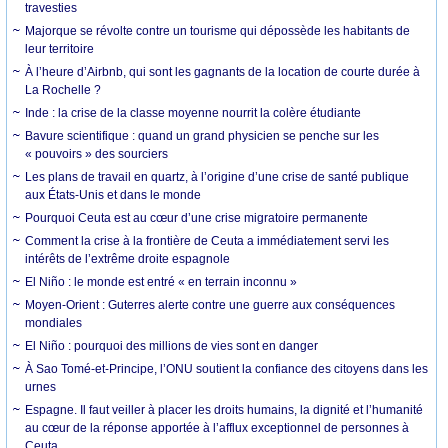
travesties
Majorque se révolte contre un tourisme qui dépossède les habitants de
leur territoire
À l’heure d’Airbnb, qui sont les gagnants de la location de courte durée à
La Rochelle ?
Inde : la crise de la classe moyenne nourrit la colère étudiante
Bavure scientifique : quand un grand physicien se penche sur les
« pouvoirs » des sourciers
Les plans de travail en quartz, à l’origine d’une crise de santé publique
aux États-Unis et dans le monde
Pourquoi Ceuta est au cœur d’une crise migratoire permanente
Comment la crise à la frontière de Ceuta a immédiatement servi les
intérêts de l’extrême droite espagnole
El Niño : le monde est entré « en terrain inconnu »
Moyen-Orient : Guterres alerte contre une guerre aux conséquences
mondiales
El Niño : pourquoi des millions de vies sont en danger
À Sao Tomé-et-Principe, l’ONU soutient la confiance des citoyens dans les
urnes
Espagne. Il faut veiller à placer les droits humains, la dignité et l’humanité
au cœur de la réponse apportée à l’afflux exceptionnel de personnes à
Ceuta