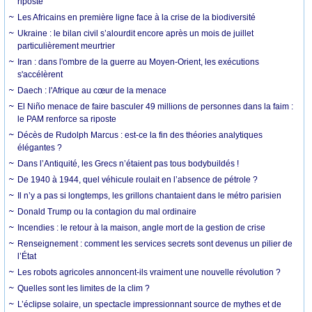
riposte
Les Africains en première ligne face à la crise de la biodiversité
Ukraine : le bilan civil s’alourdit encore après un mois de juillet
particulièrement meurtrier
Iran : dans l'ombre de la guerre au Moyen-Orient, les exécutions
s'accélèrent
Daech : l'Afrique au cœur de la menace
El Niño menace de faire basculer 49 millions de personnes dans la faim :
le PAM renforce sa riposte
Décès de Rudolph Marcus : est-ce la fin des théories analytiques
élégantes ?
Dans l’Antiquité, les Grecs n’étaient pas tous bodybuildés !
De 1940 à 1944, quel véhicule roulait en l’absence de pétrole ?
Il n’y a pas si longtemps, les grillons chantaient dans le métro parisien
Donald Trump ou la contagion du mal ordinaire
Incendies : le retour à la maison, angle mort de la gestion de crise
Renseignement : comment les services secrets sont devenus un pilier de
l’État
Les robots agricoles annoncent-ils vraiment une nouvelle révolution ?
Quelles sont les limites de la clim ?
L’éclipse solaire, un spectacle impressionnant source de mythes et de