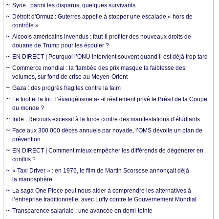
Syrie : parmi les disparus, quelques survivants
Détroit d'Ormuz : Guterres appelle à stopper une escalade « hors de
contrôle »
Alcools américains invendus : faut-il profiter des nouveaux droits de
douane de Trump pour les écouler ?
EN DIRECT | Pourquoi l’ONU intervient souvent quand il est déjà trop tard
Commerce mondial : la flambée des prix masque la faiblesse des
volumes, sur fond de crise au Moyen-Orient
Gaza : des progrès fragiles contre la faim
Le foot et la foi : l’évangélisme a-t-il réellement privé le Brésil de la Coupe
du monde ?
Inde : Recours excessif à la force contre des manifestations d’étudiants
Face aux 300 000 décès annuels par noyade, l’OMS dévoile un plan de
prévention
EN DIRECT | Comment mieux empêcher les différends de dégénérer en
conflits ?
« Taxi Driver » : en 1976, le film de Martin Scorsese annonçait déjà
la manosphère
La saga One Piece peut nous aider à comprendre les alternatives à
l’entreprise traditionnelle, avec Luffy contre le Gouvernement Mondial
Transparence salariale : une avancée en demi-teinte