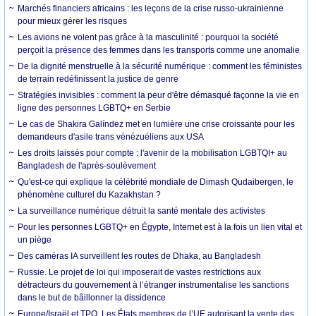
Marchés financiers africains : les leçons de la crise russo-ukrainienne
pour mieux gérer les risques
Les avions ne volent pas grâce à la masculinité : pourquoi la société
perçoit la présence des femmes dans les transports comme une anomalie
De la dignité menstruelle à la sécurité numérique : comment les féministes
de terrain redéfinissent la justice de genre
Stratégies invisibles : comment la peur d'être démasqué façonne la vie en
ligne des personnes LGBTQ+ en Serbie
Le cas de Shakira Galíndez met en lumière une crise croissante pour les
demandeurs d'asile trans vénézuéliens aux USA
Les droits laissés pour compte : l'avenir de la mobilisation LGBTQI+ au
Bangladesh de l'après-soulèvement
Qu'est-ce qui explique la célébrité mondiale de Dimash Qudaibergen, le
phénomène culturel du Kazakhstan ?
La surveillance numérique détruit la santé mentale des activistes
Pour les personnes LGBTQ+ en Égypte, Internet est à la fois un lien vital et
un piège
Des caméras IA surveillent les routes de Dhaka, au Bangladesh
Russie. Le projet de loi qui imposerait de vastes restrictions aux
détracteurs du gouvernement à l’étranger instrumentalise les sanctions
dans le but de bâillonner la dissidence
Europe/Israël et TPO. Les États membres de l’UE autorisant la vente des