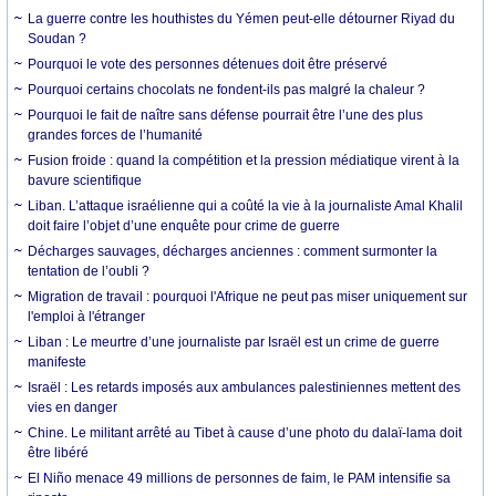
La guerre contre les houthistes du Yémen peut-elle détourner Riyad du
Soudan ?
Pourquoi le vote des personnes détenues doit être préservé
Pourquoi certains chocolats ne fondent-ils pas malgré la chaleur ?
Pourquoi le fait de naître sans défense pourrait être l’une des plus
grandes forces de l’humanité
Fusion froide : quand la compétition et la pression médiatique virent à la
bavure scientifique
Liban. L’attaque israélienne qui a coûté la vie à la journaliste Amal Khalil
doit faire l’objet d’une enquête pour crime de guerre
Décharges sauvages, décharges anciennes : comment surmonter la
tentation de l’oubli ?
Migration de travail : pourquoi l'Afrique ne peut pas miser uniquement sur
l'emploi à l'étranger
Liban : Le meurtre d’une journaliste par Israël est un crime de guerre
manifeste
Israël : Les retards imposés aux ambulances palestiniennes mettent des
vies en danger
Chine. Le militant arrêté au Tibet à cause d’une photo du dalaï-lama doit
être libéré
El Niño menace 49 millions de personnes de faim, le PAM intensifie sa