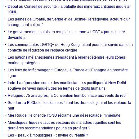
Débat au Conseil de sécurité : la bataille des minéraux critiques inquiète
l'ONU
Les jeunes de Croatie, de Serbie et de Bosnie-Herzégovine, acteurs d'un
changement collectif
Le gouvernement malaisien remplace le terme « LGBT » par « culture
déviante »
Les communautés LGBTQ+ de Hong Kong luttent pour leur survie dans un
contexte de réduction de l'espace civique
Les nations mélanésiennes s'engagent à relier et étendre leurs zones
marines protégées
Les feux de forêt ravagent l’Europe, la France et l’Espagne en première
ligne
Inde. La répression contre des manifestant·e·s pacifiques à New Delhi
soulève de vives inquiétudes en termes de droits humains
Réfugiés : 75 ans après, la Convention tient bon face aux vents du repli
Soudan : à El Obeid, les femmes fuient les drones le jour et les violeurs la
nuit
Mer Rouge : le chef de l’ONU réclame une désescalade immédiate
Moustiques, tiques et autres vecteurs de maladies : quelles sont les
dernières recommandations pour s’en protéger ?
Les « peaux à moustiques » : mythe ou réalité ?