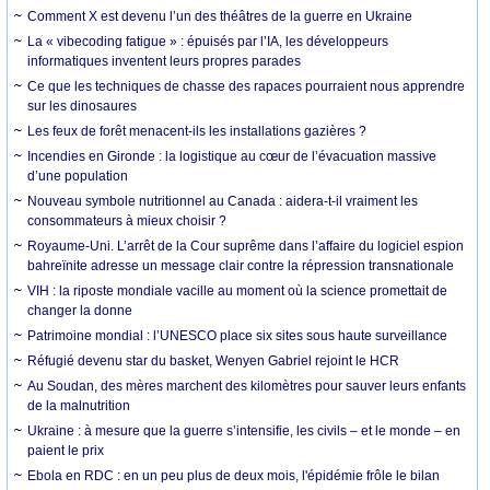
Comment X est devenu l’un des théâtres de la guerre en Ukraine
La « vibecoding fatigue » : épuisés par l’IA, les développeurs
informatiques inventent leurs propres parades
Ce que les techniques de chasse des rapaces pourraient nous apprendre
sur les dinosaures
Les feux de forêt menacent-ils les installations gazières ?
Incendies en Gironde : la logistique au cœur de l’évacuation massive
d’une population
Nouveau symbole nutritionnel au Canada : aidera-t-il vraiment les
consommateurs à mieux choisir ?
Royaume-Uni. L’arrêt de la Cour suprême dans l’affaire du logiciel espion
bahreïnite adresse un message clair contre la répression transnationale
VIH : la riposte mondiale vacille au moment où la science promettait de
changer la donne
Patrimoine mondial : l’UNESCO place six sites sous haute surveillance
Réfugié devenu star du basket, Wenyen Gabriel rejoint le HCR
Au Soudan, des mères marchent des kilomètres pour sauver leurs enfants
de la malnutrition
Ukraine : à mesure que la guerre s’intensifie, les civils – et le monde – en
paient le prix
Ebola en RDC : en un peu plus de deux mois, l'épidémie frôle le bilan