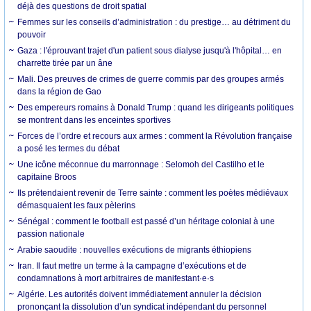
déjà des questions de droit spatial
Femmes sur les conseils d’administration : du prestige… au détriment du
pouvoir
Gaza : l'éprouvant trajet d'un patient sous dialyse jusqu'à l'hôpital… en
charrette tirée par un âne
Mali. Des preuves de crimes de guerre commis par des groupes armés
dans la région de Gao
Des empereurs romains à Donald Trump : quand les dirigeants politiques
se montrent dans les enceintes sportives
Forces de l’ordre et recours aux armes : comment la Révolution française
a posé les termes du débat
Une icône méconnue du marronnage : Selomoh del Castilho et le
capitaine Broos
Ils prétendaient revenir de Terre sainte : comment les poètes médiévaux
démasquaient les faux pèlerins
Sénégal : comment le football est passé d’un héritage colonial à une
passion nationale
Arabie saoudite : nouvelles exécutions de migrants éthiopiens
Iran. Il faut mettre un terme à la campagne d’exécutions et de
condamnations à mort arbitraires de manifestant·e·s
Algérie. Les autorités doivent immédiatement annuler la décision
prononçant la dissolution d’un syndicat indépendant du personnel