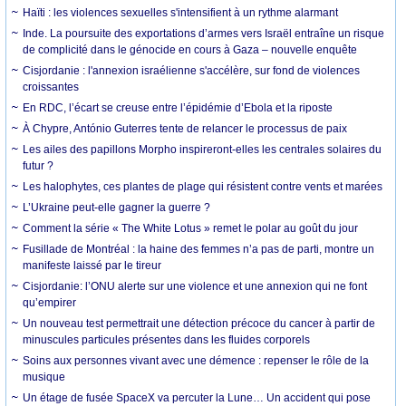
Haïti : les violences sexuelles s'intensifient à un rythme alarmant
Inde. La poursuite des exportations d’armes vers Israël entraîne un risque
de complicité dans le génocide en cours à Gaza – nouvelle enquête
Cisjordanie : l'annexion israélienne s'accélère, sur fond de violences
croissantes
En RDC, l’écart se creuse entre l’épidémie d’Ebola et la riposte
À Chypre, António Guterres tente de relancer le processus de paix
Les ailes des papillons Morpho inspireront-elles les centrales solaires du
futur ?
Les halophytes, ces plantes de plage qui résistent contre vents et marées
L’Ukraine peut-elle gagner la guerre ?
Comment la série « The White Lotus » remet le polar au goût du jour
Fusillade de Montréal : la haine des femmes n’a pas de parti, montre un
manifeste laissé par le tireur
Cisjordanie: l’ONU alerte sur une violence et une annexion qui ne font
qu’empirer
Un nouveau test permettrait une détection précoce du cancer à partir de
minuscules particules présentes dans les fluides corporels
Soins aux personnes vivant avec une démence : repenser le rôle de la
musique
Un étage de fusée SpaceX va percuter la Lune… Un accident qui pose