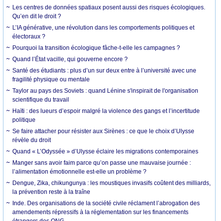
Les centres de données spatiaux posent aussi des risques écologiques.
Qu’en dit le droit ?
L’IA générative, une révolution dans les comportements politiques et
électoraux ?
Pourquoi la transition écologique fâche-t-elle les campagnes ?
Quand l’État vacille, qui gouverne encore ?
Santé des étudiants : plus d’un sur deux entre à l’université avec une
fragilité physique ou mentale
Taylor au pays des Soviets : quand Lénine s'inspirait de l'organisation
scientifique du travail
Haïti : des lueurs d’espoir malgré la violence des gangs et l’incertitude
politique
Se faire attacher pour résister aux Sirènes : ce que le choix d’Ulysse
révèle du droit
Quand « L’Odyssée » d’Ulysse éclaire les migrations contemporaines
Manger sans avoir faim parce qu’on passe une mauvaise journée :
l’alimentation émotionnelle est-elle un problème ?
Dengue, Zika, chikungunya : les moustiques invasifs coûtent des milliards,
la prévention reste à la traîne
Inde. Des organisations de la société civile réclament l’abrogation des
amendements répressifs à la réglementation sur les financements
étrangers des ONG