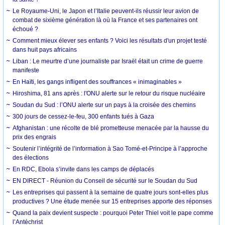
Le Royaume-Uni, le Japon et l’Italie peuvent-ils réussir leur avion de
combat de sixième génération là où la France et ses partenaires ont
échoué ?
Comment mieux élever ses enfants ? Voici les résultats d'un projet testé
dans huit pays africains
Liban : Le meurtre d’une journaliste par Israël était un crime de guerre
manifeste
En Haïti, les gangs infligent des souffrances « inimaginables »
Hiroshima, 81 ans après : l'ONU alerte sur le retour du risque nucléaire
Soudan du Sud : l’ONU alerte sur un pays à la croisée des chemins
300 jours de cessez-le-feu, 300 enfants tués à Gaza
Afghanistan : une récolte de blé prometteuse menacée par la hausse du
prix des engrais
Soutenir l’intégrité de l’information à Sao Tomé-et-Principe à l’approche
des élections
En RDC, Ebola s’invite dans les camps de déplacés
EN DIRECT - Réunion du Conseil de sécurité sur le Soudan du Sud
Les entreprises qui passent à la semaine de quatre jours sont-elles plus
productives ? Une étude menée sur 15 entreprises apporte des réponses
Quand la paix devient suspecte : pourquoi Peter Thiel voit le pape comme
l’Antéchrist