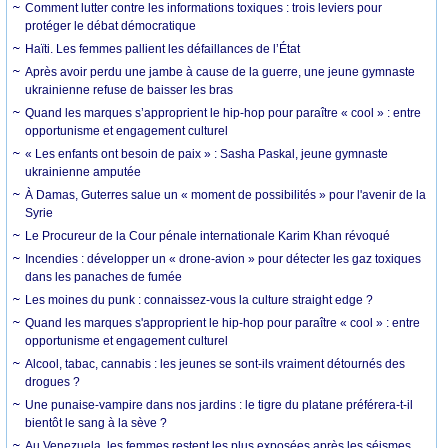
Comment lutter contre les informations toxiques : trois leviers pour
protéger le débat démocratique
Haïti. Les femmes pallient les défaillances de l’État
Après avoir perdu une jambe à cause de la guerre, une jeune gymnaste
ukrainienne refuse de baisser les bras
Quand les marques s’approprient le hip-hop pour paraître « cool » : entre
opportunisme et engagement culturel
« Les enfants ont besoin de paix » : Sasha Paskal, jeune gymnaste
ukrainienne amputée
À Damas, Guterres salue un « moment de possibilités » pour l'avenir de la
Syrie
Le Procureur de la Cour pénale internationale Karim Khan révoqué
Incendies : développer un « drone-avion » pour détecter les gaz toxiques
dans les panaches de fumée
Les moines du punk : connaissez-vous la culture straight edge ?
Quand les marques s'approprient le hip-hop pour paraître « cool » : entre
opportunisme et engagement culturel
Alcool, tabac, cannabis : les jeunes se sont-ils vraiment détournés des
drogues ?
Une punaise-vampire dans nos jardins : le tigre du platane préférera-t-il
bientôt le sang à la sève ?
Au Venezuela, les femmes restent les plus exposées après les séismes