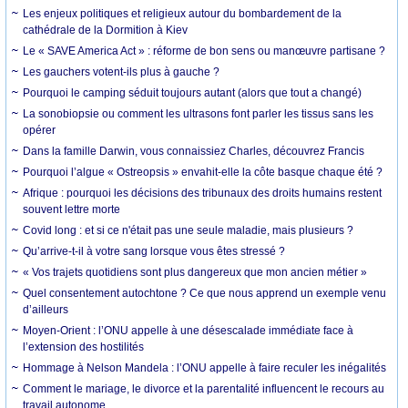
Les enjeux politiques et religieux autour du bombardement de la
cathédrale de la Dormition à Kiev
Le « SAVE America Act » : réforme de bon sens ou manœuvre partisane ?
Les gauchers votent-ils plus à gauche ?
Pourquoi le camping séduit toujours autant (alors que tout a changé)
La sonobiopsie ou comment les ultrasons font parler les tissus sans les
opérer
Dans la famille Darwin, vous connaissiez Charles, découvrez Francis
Pourquoi l’algue « Ostreopsis » envahit-elle la côte basque chaque été ?
Afrique : pourquoi les décisions des tribunaux des droits humains restent
souvent lettre morte
Covid long : et si ce n'était pas une seule maladie, mais plusieurs ?
Qu’arrive-t-il à votre sang lorsque vous êtes stressé ?
« Vos trajets quotidiens sont plus dangereux que mon ancien métier »
Quel consentement autochtone ? Ce que nous apprend un exemple venu
d’ailleurs
Moyen-Orient : l’ONU appelle à une désescalade immédiate face à
l’extension des hostilités
Hommage à Nelson Mandela : l’ONU appelle à faire reculer les inégalités
Comment le mariage, le divorce et la parentalité influencent le recours au
travail autonome