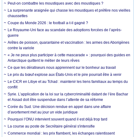
Peut-on combattre les moustiques avec des moustiques ?
La surprenante araignée qui chasse les moustiques et préfère nos vieilles
chaussettes
Coupe du Monde 2026 : le football a-t-il gagné ?
Le Royaume-Uni face au scandale des adoptions forcées de l’après-
guerre
Arêtes de poisson, quarantaine et vaccination : les armes des Aborigènes
contre la variole
« Je ne peux plus participer à cette mascarade » : pourquoi des guides en
Antarctique quittent le métier de leurs rêves
Ce que les dératiseurs nous apprennent sur le bonheur au travail
Le prix du bœuf explose aux États-Unis et le pire pourrait être à venir
Le CICR en Libye et au Tchad : maintenir les liens familiaux au temps du
conflit
Syrie. L’application de la loi sur la cybercriminalité datant de l’ère Bachar
el Assad doit être suspendue dans l’attente de sa réforme
Corée du Sud. Une décision rendue en appel dans une affaire
d’avortement met au jour un vide juridique
Pourquoi l’ONU intervient souvent quand il est déjà trop tard
La course au poste de Secrétaire général s'intensifie
Commerce mondial : les prix flambent, les échanges ralentissent