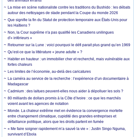
des animaux errants
La mise en scène nationaliste contre les traditions du Bushido : les débats
autour des nettoyages de stade pendant la Coupe du monde 2026
Que signifie la fin du Statut de protection temporaire aux États-Unis pour
les Haïtiens ?
Non, la Cour suprême n'a pas qualifié les Canadiens unilingues
d'« inférieurs »
Retourner sur la Lune : voici pourquoi le défi parait plus grand qu’en 1969
Qu’est-ce que la littérature « jeune adulte » ?
Habiter en hauteur : un immobilier cher et recherché, mais vulnérable aux
fortes chaleurs
Les limites de l’économie, au-delà des caricatures
La caméra au service de la recherche : l’expérience d’un documentaire à
Madagascar
Cadmium : des laitues peuvent-elles nous aider à dépolluer les sols ?
80 milliards de dollars promis à la Côte d’Ivoire : ce que les marchés
voient avant les agences de notation
Monde. La chaleur extrême met en évidence la convergence mortelle
entre changement climatique, cupidité des grandes entreprises et
défaillance politique, alors que les droits partent en fumée
« Me faire soigner rapidement m’a sauvé la vie » : Justin Singo Nguma,
survivant d’Ebola