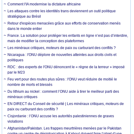
Comment l'IA modernise la dictature africaine
Les attaques contre les identités trans deviennent un outil politique
stratégique au Brésil
Retour d'espèces menacées grâce aux efforts de conservation menés
dans le monde entier
France. La solution pour protéger les enfants en ligne n’est pas d’interdire,
mais de modifier la conception des plateformes
Les minéraux critiques, moteurs de paix ou carburant des conflits ?
Nicaragua : l'ONU déplore de nouvelles atteintes aux droits civils et
politiques
RDC : des experts de l'ONU dénoncent le « règne de la terreur » imposé
par le M23
Feu vert pour des routes plus sûres : l'ONU veut réduire de moitié le
nombre de morts et blessés
Du lithium au nickel : comment l’ONU aide à tirer le meilleur parti des
minéraux critiques
EN DIRECT du Conseil de sécurité | Les minéraux critiques, moteurs de
paix ou carburant des conflits ?
Cisjordanie : l’ONU accuse les autorités palestiniennes de graves
violations
Afghanistan/Pakistan. Les frappes meurtrières menées par le Pakistan
contre un centre de désintoxication à Kaboul doivent faire l’objet d’une