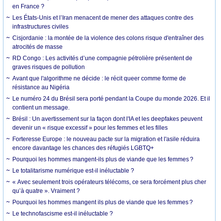
en France ?
Les États-Unis et l’Iran menacent de mener des attaques contre des
infrastructures civiles
Cisjordanie : la montée de la violence des colons risque d'entraîner des
atrocités de masse
RD Congo : Les activités d’une compagnie pétrolière présentent de
graves risques de pollution
Avant que l'algorithme ne décide : le récit queer comme forme de
résistance au Nigéria
Le numéro 24 du Brésil sera porté pendant la Coupe du monde 2026. Et il
contient un message.
Brésil : Un avertissement sur la façon dont l'IA et les deepfakes peuvent
devenir un « risque excessif » pour les femmes et les filles
Forteresse Europe : le nouveau pacte sur la migration et l'asile réduira
encore davantage les chances des réfugiés LGBTQ+
Pourquoi les hommes mangent-ils plus de viande que les femmes ?
Le totalitarisme numérique est-il inéluctable ?
« Avec seulement trois opérateurs télécoms, ce sera forcément plus cher
qu’à quatre ». Vraiment ?
Pourquoi les hommes mangent ils plus de viande que les femmes ?
Le technofascisme est-il inéluctable ?