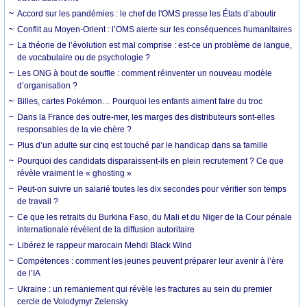
Accord sur les pandémies : le chef de l'OMS presse les États d’aboutir
Conflit au Moyen-Orient : l’OMS alerte sur les conséquences humanitaires
La théorie de l’évolution est mal comprise : est-ce un problème de langue,
de vocabulaire ou de psychologie ?
Les ONG à bout de souffle : comment réinventer un nouveau modèle
d’organisation ?
Billes, cartes Pokémon… Pourquoi les enfants aiment faire du troc
Dans la France des outre-mer, les marges des distributeurs sont-elles
responsables de la vie chère ?
Plus d’un adulte sur cinq est touché par le handicap dans sa famille
Pourquoi des candidats disparaissent-ils en plein recrutement ? Ce que
révèle vraiment le « ghosting »
Peut-on suivre un salarié toutes les dix secondes pour vérifier son temps
de travail ?
Ce que les retraits du Burkina Faso, du Mali et du Niger de la Cour pénale
internationale révèlent de la diffusion autoritaire
Libérez le rappeur marocain Mehdi Black Wind
Compétences : comment les jeunes peuvent préparer leur avenir à l’ère
de l’IA
Ukraine : un remaniement qui révèle les fractures au sein du premier
cercle de Volodymyr Zelensky