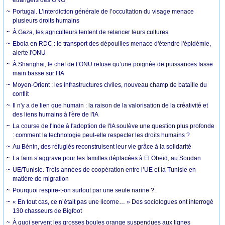
Portugal. L’interdiction générale de l’occultation du visage menace
plusieurs droits humains
À Gaza, les agriculteurs tentent de relancer leurs cultures
Ebola en RDC : le transport des dépouilles menace d'étendre l'épidémie,
alerte l'ONU
À Shanghai, le chef de l’ONU refuse qu’une poignée de puissances fasse
main basse sur l’IA
Moyen-Orient : les infrastructures civiles, nouveau champ de bataille du
conflit
Il n'y a de lien que humain : la raison de la valorisation de la créativité et
des liens humains à l'ère de l'IA
La course de l'Inde à l'adoption de l'IA soulève une question plus profonde
: comment la technologie peut-elle respecter les droits humains ?
Au Bénin, des réfugiés reconstruisent leur vie grâce à la solidarité
La faim s’aggrave pour les familles déplacées à El Obeid, au Soudan
UE/Tunisie. Trois années de coopération entre l’UE et la Tunisie en
matière de migration
Pourquoi respire-t-on surtout par une seule narine ?
« En tout cas, ce n’était pas une licorne… » Des sociologues ont interrogé
130 chasseurs de Bigfoot
À quoi servent les grosses boules orange suspendues aux lignes