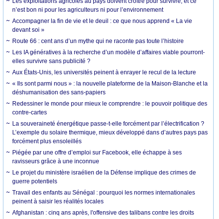
Les exploitations agricoles au pays doivent croître pour survivre, et ce
n’est bon ni pour les agriculteurs ni pour l’environnement
Accompagner la fin de vie et le deuil : ce que nous apprend « La vie
devant soi »
Route 66 : cent ans d’un mythe qui ne raconte pas toute l’histoire
Les IA génératives à la recherche d’un modèle d’affaires viable pourront-
elles survivre sans publicité ?
Aux États-Unis, les universités peinent à enrayer le recul de la lecture
« Ils sont parmi nous » : la nouvelle plateforme de la Maison-Blanche et la
déshumanisation des sans-papiers
Redessiner le monde pour mieux le comprendre : le pouvoir politique des
contre-cartes
La souveraineté énergétique passe-t-elle forcément par l’électrification ?
L’exemple du solaire thermique, mieux développé dans d’autres pays pas
forcément plus ensoleillés
Piégée par une offre d’emploi sur Facebook, elle échappe à ses
ravisseurs grâce à une inconnue
Le projet du ministère israélien de la Défense implique des crimes de
guerre potentiels
Travail des enfants au Sénégal : pourquoi les normes internationales
peinent à saisir les réalités locales
Afghanistan : cinq ans après, l'offensive des talibans contre les droits