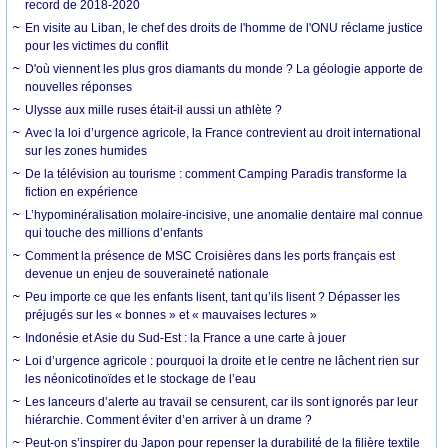
record de 2018-2020
En visite au Liban, le chef des droits de l'homme de l'ONU réclame justice
pour les victimes du conflit
D'où viennent les plus gros diamants du monde ? La géologie apporte de
nouvelles réponses
Ulysse aux mille ruses était-il aussi un athlète ?
Avec la loi d’urgence agricole, la France contrevient au droit international
sur les zones humides
De la télévision au tourisme : comment Camping Paradis transforme la
fiction en expérience
L’hypominéralisation molaire-incisive, une anomalie dentaire mal connue
qui touche des millions d’enfants
Comment la présence de MSC Croisières dans les ports français est
devenue un enjeu de souveraineté nationale
Peu importe ce que les enfants lisent, tant qu’ils lisent ? Dépasser les
préjugés sur les « bonnes » et « mauvaises lectures »
Indonésie et Asie du Sud-Est : la France a une carte à jouer
Loi d’urgence agricole : pourquoi la droite et le centre ne lâchent rien sur
les néonicotinoïdes et le stockage de l’eau
Les lanceurs d’alerte au travail se censurent, car ils sont ignorés par leur
hiérarchie. Comment éviter d’en arriver à un drame ?
Peut-on s’inspirer du Japon pour repenser la durabilité de la filière textile