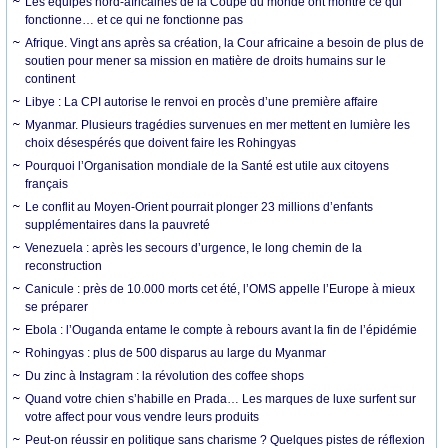
Les équipes nord-africaines de la Coupe du monde ont montré ce qui
fonctionne… et ce qui ne fonctionne pas
Afrique. Vingt ans après sa création, la Cour africaine a besoin de plus de
soutien pour mener sa mission en matière de droits humains sur le
continent
Libye : La CPI autorise le renvoi en procès d’une première affaire
Myanmar. Plusieurs tragédies survenues en mer mettent en lumière les
choix désespérés que doivent faire les Rohingyas
Pourquoi l’Organisation mondiale de la Santé est utile aux citoyens
français
Le conflit au Moyen-Orient pourrait plonger 23 millions d’enfants
supplémentaires dans la pauvreté
Venezuela : après les secours d’urgence, le long chemin de la
reconstruction
Canicule : près de 10.000 morts cet été, l’OMS appelle l’Europe à mieux
se préparer
Ebola : l’Ouganda entame le compte à rebours avant la fin de l’épidémie
Rohingyas : plus de 500 disparus au large du Myanmar
Du zinc à Instagram : la révolution des coffee shops
Quand votre chien s’habille en Prada… Les marques de luxe surfent sur
votre affect pour vous vendre leurs produits
Peut-on réussir en politique sans charisme ? Quelques pistes de réflexion