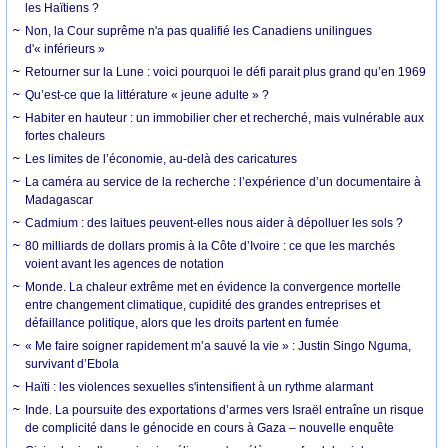
les Haïtiens ?
Non, la Cour suprême n'a pas qualifié les Canadiens unilingues
d'« inférieurs »
Retourner sur la Lune : voici pourquoi le défi parait plus grand qu’en 1969
Qu’est-ce que la littérature « jeune adulte » ?
Habiter en hauteur : un immobilier cher et recherché, mais vulnérable aux
fortes chaleurs
Les limites de l’économie, au-delà des caricatures
La caméra au service de la recherche : l’expérience d’un documentaire à
Madagascar
Cadmium : des laitues peuvent-elles nous aider à dépolluer les sols ?
80 milliards de dollars promis à la Côte d’Ivoire : ce que les marchés
voient avant les agences de notation
Monde. La chaleur extrême met en évidence la convergence mortelle
entre changement climatique, cupidité des grandes entreprises et
défaillance politique, alors que les droits partent en fumée
« Me faire soigner rapidement m’a sauvé la vie » : Justin Singo Nguma,
survivant d’Ebola
Haïti : les violences sexuelles s'intensifient à un rythme alarmant
Inde. La poursuite des exportations d’armes vers Israël entraîne un risque
de complicité dans le génocide en cours à Gaza – nouvelle enquête