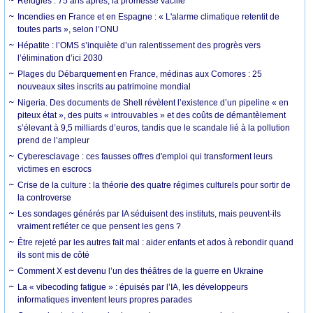
Réfugiés : 75 ans après, la promesse vacille
Incendies en France et en Espagne : « L'alarme climatique retentit de
toutes parts », selon l’ONU
Hépatite : l’OMS s’inquiète d’un ralentissement des progrès vers
l’élimination d’ici 2030
Plages du Débarquement en France, médinas aux Comores : 25
nouveaux sites inscrits au patrimoine mondial
Nigeria. Des documents de Shell révèlent l’existence d’un pipeline « en
piteux état », des puits « introuvables » et des coûts de démantèlement
s’élevant à 9,5 milliards d’euros, tandis que le scandale lié à la pollution
prend de l’ampleur
Cyberesclavage : ces fausses offres d'emploi qui transforment leurs
victimes en escrocs
Crise de la culture : la théorie des quatre régimes culturels pour sortir de
la controverse
Les sondages générés par IA séduisent des instituts, mais peuvent-ils
vraiment refléter ce que pensent les gens ?
Être rejeté par les autres fait mal : aider enfants et ados à rebondir quand
ils sont mis de côté
Comment X est devenu l’un des théâtres de la guerre en Ukraine
La « vibecoding fatigue » : épuisés par l’IA, les développeurs
informatiques inventent leurs propres parades