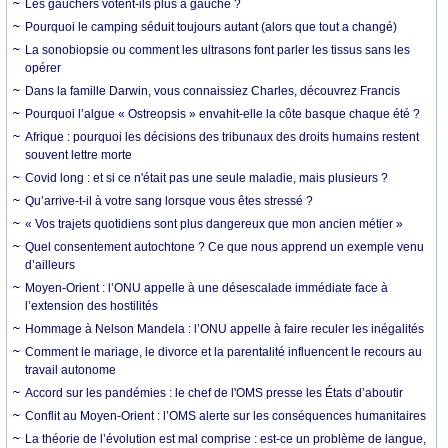
Les gauchers votent-ils plus à gauche ?
Pourquoi le camping séduit toujours autant (alors que tout a changé)
La sonobiopsie ou comment les ultrasons font parler les tissus sans les
opérer
Dans la famille Darwin, vous connaissiez Charles, découvrez Francis
Pourquoi l’algue « Ostreopsis » envahit-elle la côte basque chaque été ?
Afrique : pourquoi les décisions des tribunaux des droits humains restent
souvent lettre morte
Covid long : et si ce n'était pas une seule maladie, mais plusieurs ?
Qu’arrive-t-il à votre sang lorsque vous êtes stressé ?
« Vos trajets quotidiens sont plus dangereux que mon ancien métier »
Quel consentement autochtone ? Ce que nous apprend un exemple venu
d’ailleurs
Moyen-Orient : l’ONU appelle à une désescalade immédiate face à
l’extension des hostilités
Hommage à Nelson Mandela : l’ONU appelle à faire reculer les inégalités
Comment le mariage, le divorce et la parentalité influencent le recours au
travail autonome
Accord sur les pandémies : le chef de l'OMS presse les États d’aboutir
Conflit au Moyen-Orient : l’OMS alerte sur les conséquences humanitaires
La théorie de l’évolution est mal comprise : est-ce un problème de langue,