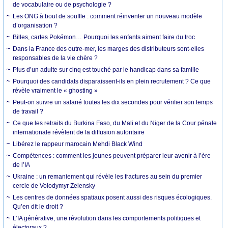
de vocabulaire ou de psychologie ?
Les ONG à bout de souffle : comment réinventer un nouveau modèle
d’organisation ?
Billes, cartes Pokémon… Pourquoi les enfants aiment faire du troc
Dans la France des outre-mer, les marges des distributeurs sont-elles
responsables de la vie chère ?
Plus d’un adulte sur cinq est touché par le handicap dans sa famille
Pourquoi des candidats disparaissent-ils en plein recrutement ? Ce que
révèle vraiment le « ghosting »
Peut-on suivre un salarié toutes les dix secondes pour vérifier son temps
de travail ?
Ce que les retraits du Burkina Faso, du Mali et du Niger de la Cour pénale
internationale révèlent de la diffusion autoritaire
Libérez le rappeur marocain Mehdi Black Wind
Compétences : comment les jeunes peuvent préparer leur avenir à l’ère
de l’IA
Ukraine : un remaniement qui révèle les fractures au sein du premier
cercle de Volodymyr Zelensky
Les centres de données spatiaux posent aussi des risques écologiques.
Qu’en dit le droit ?
L’IA générative, une révolution dans les comportements politiques et
électoraux ?