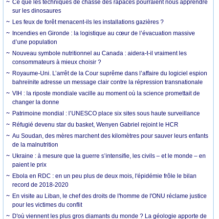
Ce que les techniques de chasse des rapaces pourraient nous apprendre
sur les dinosaures
Les feux de forêt menacent-ils les installations gazières ?
Incendies en Gironde : la logistique au cœur de l’évacuation massive
d’une population
Nouveau symbole nutritionnel au Canada : aidera-t-il vraiment les
consommateurs à mieux choisir ?
Royaume-Uni. L’arrêt de la Cour suprême dans l’affaire du logiciel espion
bahreïnite adresse un message clair contre la répression transnationale
VIH : la riposte mondiale vacille au moment où la science promettait de
changer la donne
Patrimoine mondial : l’UNESCO place six sites sous haute surveillance
Réfugié devenu star du basket, Wenyen Gabriel rejoint le HCR
Au Soudan, des mères marchent des kilomètres pour sauver leurs enfants
de la malnutrition
Ukraine : à mesure que la guerre s’intensifie, les civils – et le monde – en
paient le prix
Ebola en RDC : en un peu plus de deux mois, l'épidémie frôle le bilan
record de 2018-2020
En visite au Liban, le chef des droits de l'homme de l'ONU réclame justice
pour les victimes du conflit
D'où viennent les plus gros diamants du monde ? La géologie apporte de