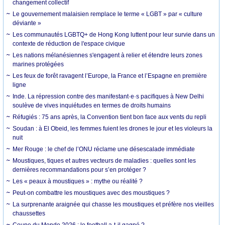
changement collectif
Le gouvernement malaisien remplace le terme « LGBT » par « culture
déviante »
Les communautés LGBTQ+ de Hong Kong luttent pour leur survie dans un
contexte de réduction de l'espace civique
Les nations mélanésiennes s'engagent à relier et étendre leurs zones
marines protégées
Les feux de forêt ravagent l’Europe, la France et l’Espagne en première
ligne
Inde. La répression contre des manifestant·e·s pacifiques à New Delhi
soulève de vives inquiétudes en termes de droits humains
Réfugiés : 75 ans après, la Convention tient bon face aux vents du repli
Soudan : à El Obeid, les femmes fuient les drones le jour et les violeurs la
nuit
Mer Rouge : le chef de l’ONU réclame une désescalade immédiate
Moustiques, tiques et autres vecteurs de maladies : quelles sont les
dernières recommandations pour s’en protéger ?
Les « peaux à moustiques » : mythe ou réalité ?
Peut-on combattre les moustiques avec des moustiques ?
La surprenante araignée qui chasse les moustiques et préfère nos vieilles
chaussettes
Coupe du Monde 2026 : le football a-t-il gagné ?