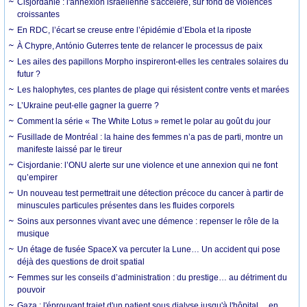
Cisjordanie : l'annexion israélienne s'accélère, sur fond de violences
croissantes
En RDC, l’écart se creuse entre l’épidémie d’Ebola et la riposte
À Chypre, António Guterres tente de relancer le processus de paix
Les ailes des papillons Morpho inspireront-elles les centrales solaires du
futur ?
Les halophytes, ces plantes de plage qui résistent contre vents et marées
L’Ukraine peut-elle gagner la guerre ?
Comment la série « The White Lotus » remet le polar au goût du jour
Fusillade de Montréal : la haine des femmes n’a pas de parti, montre un
manifeste laissé par le tireur
Cisjordanie: l’ONU alerte sur une violence et une annexion qui ne font
qu’empirer
Un nouveau test permettrait une détection précoce du cancer à partir de
minuscules particules présentes dans les fluides corporels
Soins aux personnes vivant avec une démence : repenser le rôle de la
musique
Un étage de fusée SpaceX va percuter la Lune… Un accident qui pose
déjà des questions de droit spatial
Femmes sur les conseils d’administration : du prestige… au détriment du
pouvoir
Gaza : l'éprouvant trajet d'un patient sous dialyse jusqu'à l'hôpital… en