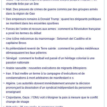
charrette tirée par un âne
Mali. Des preuves de crimes de guerre commis par des groupes armés
dans la région de Gao
Des empereurs romains à Donald Trump : quand les dirigeants politiques
se montrent dans les enceintes sportives
Forces de l’ordre et recours aux armes : comment la Révolution française
a posé les termes du débat
Une icône méconnue du marronnage : Selomoh del Castilho et le
capitaine Broos
Ils prétendaient revenir de Terre sainte : comment les poètes médiévaux
démasquaient les faux pèlerins
Sénégal : comment le football est passé d’un héritage colonial à une
passion nationale
Arabie saoudite : nouvelles exécutions de migrants éthiopiens
Iran. Il faut mettre un terme à la campagne d’exécutions et de
condamnations à mort arbitraires de manifestant·e·s
Algérie. Les autorités doivent immédiatement annuler la décision
prononçant la dissolution d’un syndicat indépendant du personnel
enseignant
Cisjordanie, Gaza : l’ONU voit s’éloigner la paix à mesure que le conflit
change de visage