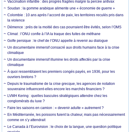
Vaccination infantile : des progrès fragiles malgré la percée antivax
Soudan : la gomme arabique alimente une « économie de guerre »
Colombie : 10 ans après l’accord de paix, les territoires reculés pris dans
la violence
Démence : près de la moitié des cas pourraient être évités, selon l’OMS
Climat : l’ONU confie à l’IA la traque des fuites de méthane
Golfe persique : le chef de l’ONU appelle à revenir au dialogue
Un documentaire immersif consacré aux droits humains face à la crise
climatique
Un documentaire immersif illumine les droits affectés par la crise
climatique
À quoi ressemblaient les premiers congés payés, en 1936, pour les
ouvriers bretons ?
Depuis le traumatisme de la crise grecque, les agences de notation
souveraine influencent-elles encore les marchés financiers ?
LVMH Kering : quelles bascules stratégiques attendre chez les
conglomérats du luxe ?
Faire les saisons en camion : « devenir adulte » autrement ?
En Méditerranée, les poissons fuient la chaleur, mais pas nécessairement
comme on s’y attendrait
Le Canada à l’Eurovision : le choix de la langue, une question politique
cruciale