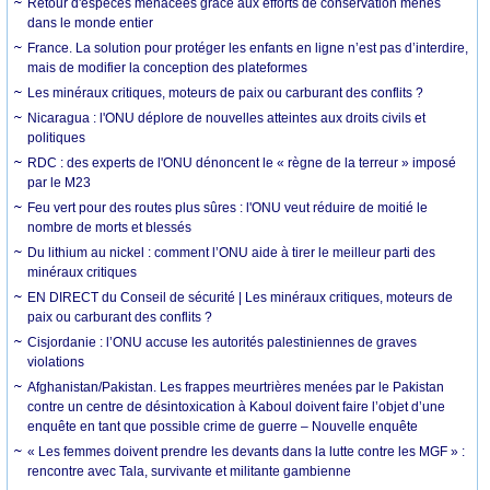
Retour d'espèces menacées grâce aux efforts de conservation menés
dans le monde entier
France. La solution pour protéger les enfants en ligne n’est pas d’interdire,
mais de modifier la conception des plateformes
Les minéraux critiques, moteurs de paix ou carburant des conflits ?
Nicaragua : l'ONU déplore de nouvelles atteintes aux droits civils et
politiques
RDC : des experts de l'ONU dénoncent le « règne de la terreur » imposé
par le M23
Feu vert pour des routes plus sûres : l'ONU veut réduire de moitié le
nombre de morts et blessés
Du lithium au nickel : comment l’ONU aide à tirer le meilleur parti des
minéraux critiques
EN DIRECT du Conseil de sécurité | Les minéraux critiques, moteurs de
paix ou carburant des conflits ?
Cisjordanie : l’ONU accuse les autorités palestiniennes de graves
violations
Afghanistan/Pakistan. Les frappes meurtrières menées par le Pakistan
contre un centre de désintoxication à Kaboul doivent faire l’objet d’une
enquête en tant que possible crime de guerre – Nouvelle enquête
« Les femmes doivent prendre les devants dans la lutte contre les MGF » :
rencontre avec Tala, survivante et militante gambienne