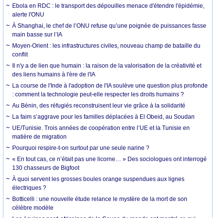
Ebola en RDC : le transport des dépouilles menace d'étendre l'épidémie,
alerte l'ONU
À Shanghai, le chef de l’ONU refuse qu’une poignée de puissances fasse
main basse sur l’IA
Moyen-Orient : les infrastructures civiles, nouveau champ de bataille du
conflit
Il n'y a de lien que humain : la raison de la valorisation de la créativité et
des liens humains à l'ère de l'IA
La course de l'Inde à l'adoption de l'IA soulève une question plus profonde
: comment la technologie peut-elle respecter les droits humains ?
Au Bénin, des réfugiés reconstruisent leur vie grâce à la solidarité
La faim s’aggrave pour les familles déplacées à El Obeid, au Soudan
UE/Tunisie. Trois années de coopération entre l’UE et la Tunisie en
matière de migration
Pourquoi respire-t-on surtout par une seule narine ?
« En tout cas, ce n’était pas une licorne… » Des sociologues ont interrogé
130 chasseurs de Bigfoot
À quoi servent les grosses boules orange suspendues aux lignes
électriques ?
Botticelli : une nouvelle étude relance le mystère de la mort de son
célèbre modèle