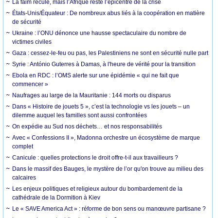
La faim recule, mais l’Afrique reste l’épicentre de la crise
États-Unis/Équateur : De nombreux abus liés à la coopération en matière
de sécurité
Ukraine : l’ONU dénonce une hausse spectaculaire du nombre de
victimes civiles
Gaza : cessez-le-feu ou pas, les Palestiniens ne sont en sécurité nulle part
Syrie : António Guterres à Damas, à l'heure de vérité pour la transition
Ebola en RDC : l’OMS alerte sur une épidémie « qui ne fait que
commencer »
Naufrages au large de la Mauritanie : 144 morts ou disparus
Dans « Histoire de jouets 5 », c’est la technologie vs les jouets – un
dilemme auquel les familles sont aussi confrontées
On expédie au Sud nos déchets… et nos responsabilités
Avec « Confessions II », Madonna orchestre un écosystème de marque
complet
Canicule : quelles protections le droit offre-t-il aux travailleurs ?
Dans le massif des Bauges, le mystère de l’or qu'on trouve au milieu des
calcaires
Les enjeux politiques et religieux autour du bombardement de la
cathédrale de la Dormition à Kiev
Le « SAVE America Act » : réforme de bon sens ou manœuvre partisane ?