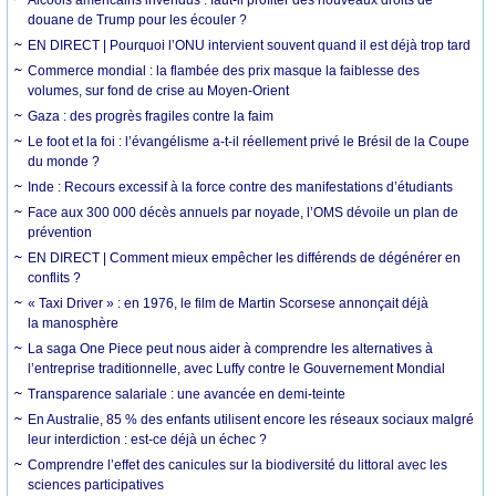
douane de Trump pour les écouler ?
EN DIRECT | Pourquoi l’ONU intervient souvent quand il est déjà trop tard
Commerce mondial : la flambée des prix masque la faiblesse des
volumes, sur fond de crise au Moyen-Orient
Gaza : des progrès fragiles contre la faim
Le foot et la foi : l’évangélisme a-t-il réellement privé le Brésil de la Coupe
du monde ?
Inde : Recours excessif à la force contre des manifestations d’étudiants
Face aux 300 000 décès annuels par noyade, l’OMS dévoile un plan de
prévention
EN DIRECT | Comment mieux empêcher les différends de dégénérer en
conflits ?
« Taxi Driver » : en 1976, le film de Martin Scorsese annonçait déjà
la manosphère
La saga One Piece peut nous aider à comprendre les alternatives à
l’entreprise traditionnelle, avec Luffy contre le Gouvernement Mondial
Transparence salariale : une avancée en demi-teinte
En Australie, 85 % des enfants utilisent encore les réseaux sociaux malgré
leur interdiction : est-ce déjà un échec ?
Comprendre l’effet des canicules sur la biodiversité du littoral avec les
sciences participatives