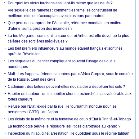
Pourquoi les vieux torchons essuient-ils mieux que les neufs ?
Vie sexuelle des rainettes : comment les femelles construisent de
meilleurs nids en s'accouplant avec plusieurs partenaires
Que peut nous apprendre l’Australie, référence mondiale en matière
d’alerte, sur la gestion des incendies ?
La fée Morgane : comment la sœur du roi Arthur est-elle devenue la plus
célèbre des sorcières médiévales ?
Les tout premiers influenceurs au monde étaient français et sont nés
après la Révolution
Les séquelles du cancer compliquent souvent l’usage des outils
numériques
Mali : Les frappes aériennes menées par « Africa Corps », sous le contrôle
de la Russie, tuent des civils
Cadmium : des laitues peuvent-elles nous aider à dépolluer les sols ?
Habiter en hauteur : un immobilier cher et recherché, mais vulnérable aux
fortes chaleurs
Refusé par l'État, exigé par la rue : le tournant historique pour les
personnes LGBTQ+ au Japon
Les éclats de la mémoire et la tentative de coup d'État à Trinité-et-Tobago
La technologie peut-elle résoudre les litiges d'arbitrage au kendo ?
Inspection du hijab, gifle, arrestation : le quotidien sous le régime taliban