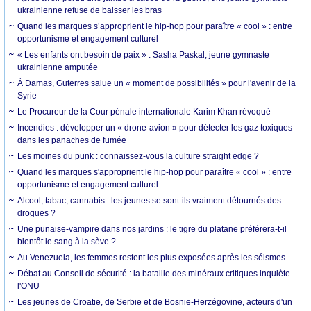
ukrainienne refuse de baisser les bras
Quand les marques s’approprient le hip-hop pour paraître « cool » : entre
opportunisme et engagement culturel
« Les enfants ont besoin de paix » : Sasha Paskal, jeune gymnaste
ukrainienne amputée
À Damas, Guterres salue un « moment de possibilités » pour l'avenir de la
Syrie
Le Procureur de la Cour pénale internationale Karim Khan révoqué
Incendies : développer un « drone-avion » pour détecter les gaz toxiques
dans les panaches de fumée
Les moines du punk : connaissez-vous la culture straight edge ?
Quand les marques s'approprient le hip-hop pour paraître « cool » : entre
opportunisme et engagement culturel
Alcool, tabac, cannabis : les jeunes se sont-ils vraiment détournés des
drogues ?
Une punaise-vampire dans nos jardins : le tigre du platane préférera-t-il
bientôt le sang à la sève ?
Au Venezuela, les femmes restent les plus exposées après les séismes
Débat au Conseil de sécurité : la bataille des minéraux critiques inquiète
l'ONU
Les jeunes de Croatie, de Serbie et de Bosnie-Herzégovine, acteurs d'un