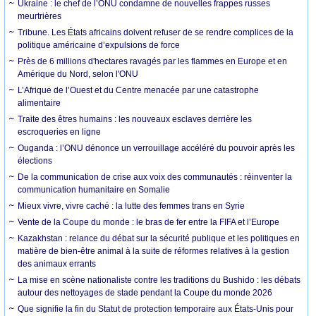
Ukraine : le chef de l’ONU condamne de nouvelles frappes russes
meurtrières
Tribune. Les États africains doivent refuser de se rendre complices de la
politique américaine d’expulsions de force
Près de 6 millions d'hectares ravagés par les flammes en Europe et en
Amérique du Nord, selon l'ONU
L’Afrique de l’Ouest et du Centre menacée par une catastrophe
alimentaire
Traite des êtres humains : les nouveaux esclaves derrière les
escroqueries en ligne
Ouganda : l’ONU dénonce un verrouillage accéléré du pouvoir après les
élections
De la communication de crise aux voix des communautés : réinventer la
communication humanitaire en Somalie
Mieux vivre, vivre caché : la lutte des femmes trans en Syrie
Vente de la Coupe du monde : le bras de fer entre la FIFA et l’Europe
Kazakhstan : relance du débat sur la sécurité publique et les politiques en
matière de bien-être animal à la suite de réformes relatives à la gestion
des animaux errants
La mise en scène nationaliste contre les traditions du Bushido : les débats
autour des nettoyages de stade pendant la Coupe du monde 2026
Que signifie la fin du Statut de protection temporaire aux États-Unis pour