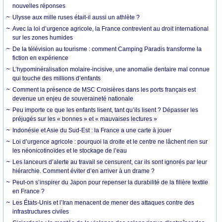
nouvelles réponses
Ulysse aux mille ruses était-il aussi un athlète ?
Avec la loi d’urgence agricole, la France contrevient au droit international
sur les zones humides
De la télévision au tourisme : comment Camping Paradis transforme la
fiction en expérience
L’hypominéralisation molaire-incisive, une anomalie dentaire mal connue
qui touche des millions d’enfants
Comment la présence de MSC Croisières dans les ports français est
devenue un enjeu de souveraineté nationale
Peu importe ce que les enfants lisent, tant qu’ils lisent ? Dépasser les
préjugés sur les « bonnes » et « mauvaises lectures »
Indonésie et Asie du Sud-Est : la France a une carte à jouer
Loi d’urgence agricole : pourquoi la droite et le centre ne lâchent rien sur
les néonicotinoïdes et le stockage de l’eau
Les lanceurs d’alerte au travail se censurent, car ils sont ignorés par leur
hiérarchie. Comment éviter d’en arriver à un drame ?
Peut-on s’inspirer du Japon pour repenser la durabilité de la filière textile
en France ?
Les États-Unis et l’Iran menacent de mener des attaques contre des
infrastructures civiles