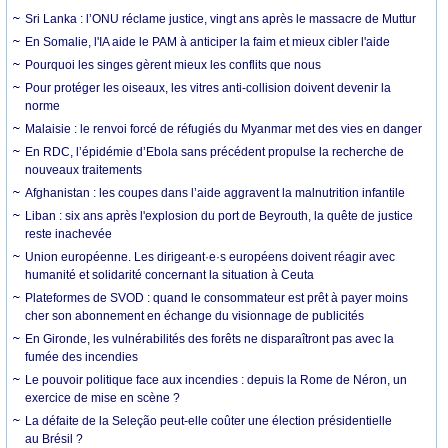
Sri Lanka : l’ONU réclame justice, vingt ans après le massacre de Muttur
En Somalie, l'IA aide le PAM à anticiper la faim et mieux cibler l'aide
Pourquoi les singes gèrent mieux les conflits que nous
Pour protéger les oiseaux, les vitres anti-collision doivent devenir la
norme
Malaisie : le renvoi forcé de réfugiés du Myanmar met des vies en danger
En RDC, l’épidémie d’Ebola sans précédent propulse la recherche de
nouveaux traitements
Afghanistan : les coupes dans l’aide aggravent la malnutrition infantile
Liban : six ans après l'explosion du port de Beyrouth, la quête de justice
reste inachevée
Union européenne. Les dirigeant·e·s européens doivent réagir avec
humanité et solidarité concernant la situation à Ceuta
Plateformes de SVOD : quand le consommateur est prêt à payer moins
cher son abonnement en échange du visionnage de publicités
En Gironde, les vulnérabilités des forêts ne disparaîtront pas avec la
fumée des incendies
Le pouvoir politique face aux incendies : depuis la Rome de Néron, un
exercice de mise en scène ?
La défaite de la Seleção peut-elle coûter une élection présidentielle
au Brésil ?