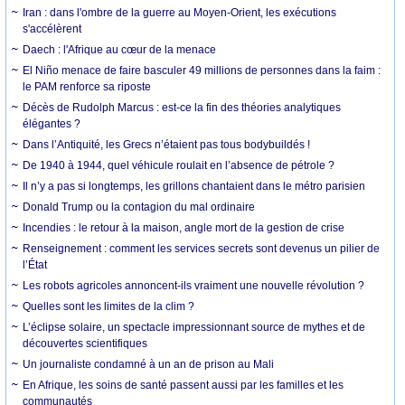
Iran : dans l'ombre de la guerre au Moyen-Orient, les exécutions
s'accélèrent
Daech : l'Afrique au cœur de la menace
El Niño menace de faire basculer 49 millions de personnes dans la faim :
le PAM renforce sa riposte
Décès de Rudolph Marcus : est-ce la fin des théories analytiques
élégantes ?
Dans l’Antiquité, les Grecs n’étaient pas tous bodybuildés !
De 1940 à 1944, quel véhicule roulait en l’absence de pétrole ?
Il n’y a pas si longtemps, les grillons chantaient dans le métro parisien
Donald Trump ou la contagion du mal ordinaire
Incendies : le retour à la maison, angle mort de la gestion de crise
Renseignement : comment les services secrets sont devenus un pilier de
l’État
Les robots agricoles annoncent-ils vraiment une nouvelle révolution ?
Quelles sont les limites de la clim ?
L’éclipse solaire, un spectacle impressionnant source de mythes et de
découvertes scientifiques
Un journaliste condamné à un an de prison au Mali
En Afrique, les soins de santé passent aussi par les familles et les
communautés