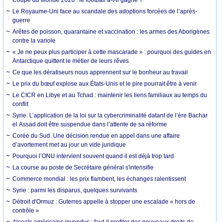
Le Royaume-Uni face au scandale des adoptions forcées de l’après-
guerre
Arêtes de poisson, quarantaine et vaccination : les armes des Aborigènes
contre la variole
« Je ne peux plus participer à cette mascarade » : pourquoi des guides en
Antarctique quittent le métier de leurs rêves
Ce que les dératiseurs nous apprennent sur le bonheur au travail
Le prix du bœuf explose aux États-Unis et le pire pourrait être à venir
Le CICR en Libye et au Tchad : maintenir les liens familiaux au temps du
conflit
Syrie. L’application de la loi sur la cybercriminalité datant de l’ère Bachar
el Assad doit être suspendue dans l’attente de sa réforme
Corée du Sud. Une décision rendue en appel dans une affaire
d’avortement met au jour un vide juridique
Pourquoi l’ONU intervient souvent quand il est déjà trop tard
La course au poste de Secrétaire général s'intensifie
Commerce mondial : les prix flambent, les échanges ralentissent
Syrie : parmi les disparus, quelques survivants
Détroit d'Ormuz : Guterres appelle à stopper une escalade « hors de
contrôle »
Alcools américains invendus : faut-il profiter des nouveaux droits de