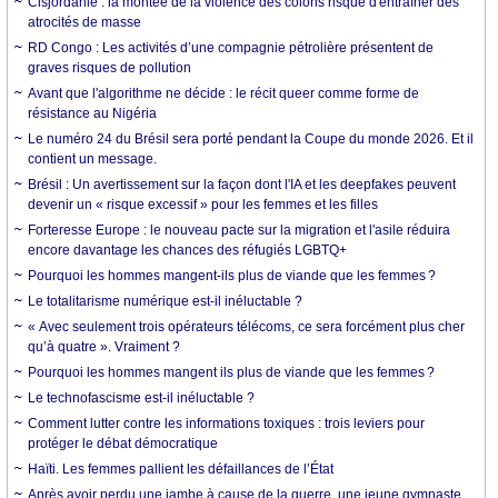
Cisjordanie : la montée de la violence des colons risque d'entraîner des
atrocités de masse
RD Congo : Les activités d’une compagnie pétrolière présentent de
graves risques de pollution
Avant que l'algorithme ne décide : le récit queer comme forme de
résistance au Nigéria
Le numéro 24 du Brésil sera porté pendant la Coupe du monde 2026. Et il
contient un message.
Brésil : Un avertissement sur la façon dont l'IA et les deepfakes peuvent
devenir un « risque excessif » pour les femmes et les filles
Forteresse Europe : le nouveau pacte sur la migration et l'asile réduira
encore davantage les chances des réfugiés LGBTQ+
Pourquoi les hommes mangent-ils plus de viande que les femmes ?
Le totalitarisme numérique est-il inéluctable ?
« Avec seulement trois opérateurs télécoms, ce sera forcément plus cher
qu’à quatre ». Vraiment ?
Pourquoi les hommes mangent ils plus de viande que les femmes ?
Le technofascisme est-il inéluctable ?
Comment lutter contre les informations toxiques : trois leviers pour
protéger le débat démocratique
Haïti. Les femmes pallient les défaillances de l’État
Après avoir perdu une jambe à cause de la guerre, une jeune gymnaste