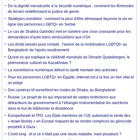
De la dignité menstruelle à la sécurité numérique : comment les féministes
de terrain redéfinissent la justice de genre
Stratégies invisibles : comment la peur d'être démasqué façonne la vie en
ligne des personnes LGBTQ+ en Serbie
Le cas de Shakira Galíndez met en lumière une crise croissante pour les
demandeurs d'asile trans vénézuéliens aux USA
Les droits laissés pour compte : l'avenir de la mobilisation LGBTQI+ au
Bangladesh de l'après-soulèvement
Qu'est-ce qui explique la célébrité mondiale de Dimash Qudaibergen, le
phénomène culturel du Kazakhstan ?
La surveillance numérique détruit la santé mentale des activistes
Pour les personnes LGBTQ+ en Égypte, Internet est à la fois un lien vital et
un piège
Des caméras IA surveillent les routes de Dhaka, au Bangladesh
Russie. Le projet de loi qui imposerait de vastes restrictions aux
détracteurs du gouvernement à l’étranger instrumentalise les sanctions
dans le but de bâillonner la dissidence
Europe/Israël et TPO. Les États membres de l’UE autorisant la vente des
« Israel Bonds » en Europe risquent de se rendre complices du génocide
perpétré à Gaza
Covid long : et si ce n’était pas une seule maladie, mais plusieurs ?