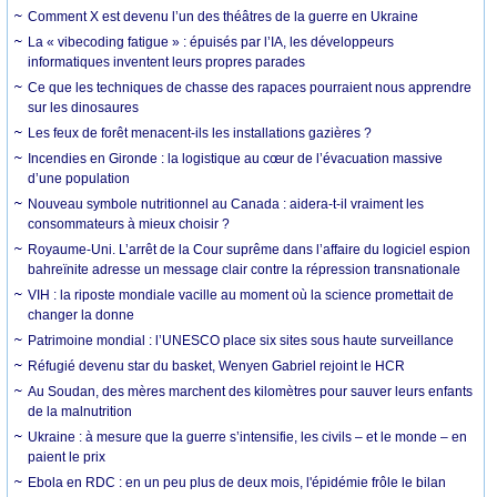
Comment X est devenu l’un des théâtres de la guerre en Ukraine
La « vibecoding fatigue » : épuisés par l’IA, les développeurs
informatiques inventent leurs propres parades
Ce que les techniques de chasse des rapaces pourraient nous apprendre
sur les dinosaures
Les feux de forêt menacent-ils les installations gazières ?
Incendies en Gironde : la logistique au cœur de l’évacuation massive
d’une population
Nouveau symbole nutritionnel au Canada : aidera-t-il vraiment les
consommateurs à mieux choisir ?
Royaume-Uni. L’arrêt de la Cour suprême dans l’affaire du logiciel espion
bahreïnite adresse un message clair contre la répression transnationale
VIH : la riposte mondiale vacille au moment où la science promettait de
changer la donne
Patrimoine mondial : l’UNESCO place six sites sous haute surveillance
Réfugié devenu star du basket, Wenyen Gabriel rejoint le HCR
Au Soudan, des mères marchent des kilomètres pour sauver leurs enfants
de la malnutrition
Ukraine : à mesure que la guerre s’intensifie, les civils – et le monde – en
paient le prix
Ebola en RDC : en un peu plus de deux mois, l'épidémie frôle le bilan