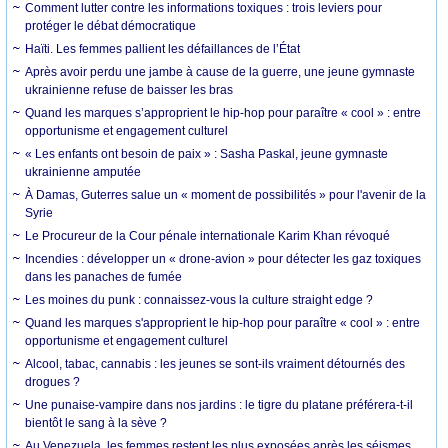
Comment lutter contre les informations toxiques : trois leviers pour
protéger le débat démocratique
Haïti. Les femmes pallient les défaillances de l’État
Après avoir perdu une jambe à cause de la guerre, une jeune gymnaste
ukrainienne refuse de baisser les bras
Quand les marques s’approprient le hip-hop pour paraître « cool » : entre
opportunisme et engagement culturel
« Les enfants ont besoin de paix » : Sasha Paskal, jeune gymnaste
ukrainienne amputée
À Damas, Guterres salue un « moment de possibilités » pour l'avenir de la
Syrie
Le Procureur de la Cour pénale internationale Karim Khan révoqué
Incendies : développer un « drone-avion » pour détecter les gaz toxiques
dans les panaches de fumée
Les moines du punk : connaissez-vous la culture straight edge ?
Quand les marques s'approprient le hip-hop pour paraître « cool » : entre
opportunisme et engagement culturel
Alcool, tabac, cannabis : les jeunes se sont-ils vraiment détournés des
drogues ?
Une punaise-vampire dans nos jardins : le tigre du platane préférera-t-il
bientôt le sang à la sève ?
Au Venezuela, les femmes restent les plus exposées après les séismes