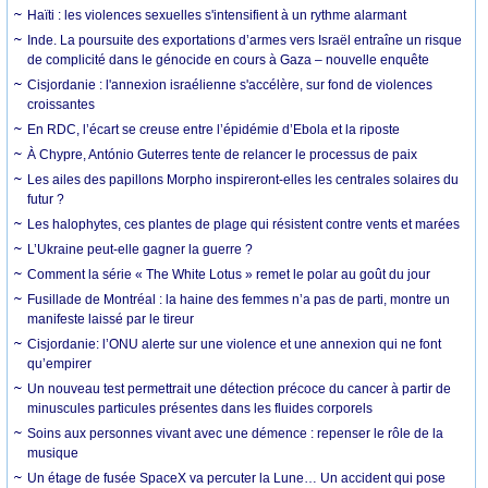
Haïti : les violences sexuelles s'intensifient à un rythme alarmant
Inde. La poursuite des exportations d’armes vers Israël entraîne un risque
de complicité dans le génocide en cours à Gaza – nouvelle enquête
Cisjordanie : l'annexion israélienne s'accélère, sur fond de violences
croissantes
En RDC, l’écart se creuse entre l’épidémie d’Ebola et la riposte
À Chypre, António Guterres tente de relancer le processus de paix
Les ailes des papillons Morpho inspireront-elles les centrales solaires du
futur ?
Les halophytes, ces plantes de plage qui résistent contre vents et marées
L’Ukraine peut-elle gagner la guerre ?
Comment la série « The White Lotus » remet le polar au goût du jour
Fusillade de Montréal : la haine des femmes n’a pas de parti, montre un
manifeste laissé par le tireur
Cisjordanie: l’ONU alerte sur une violence et une annexion qui ne font
qu’empirer
Un nouveau test permettrait une détection précoce du cancer à partir de
minuscules particules présentes dans les fluides corporels
Soins aux personnes vivant avec une démence : repenser le rôle de la
musique
Un étage de fusée SpaceX va percuter la Lune… Un accident qui pose