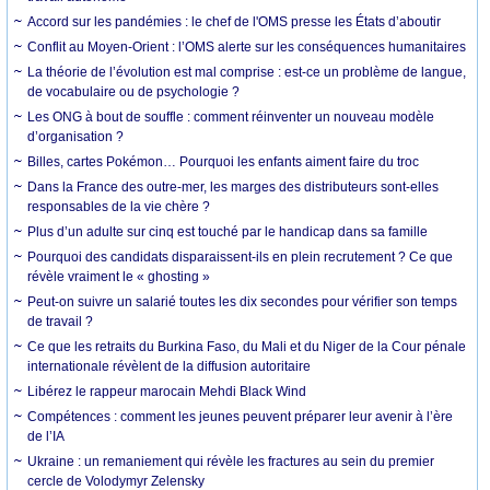
Accord sur les pandémies : le chef de l'OMS presse les États d’aboutir
Conflit au Moyen-Orient : l’OMS alerte sur les conséquences humanitaires
La théorie de l’évolution est mal comprise : est-ce un problème de langue,
de vocabulaire ou de psychologie ?
Les ONG à bout de souffle : comment réinventer un nouveau modèle
d’organisation ?
Billes, cartes Pokémon… Pourquoi les enfants aiment faire du troc
Dans la France des outre-mer, les marges des distributeurs sont-elles
responsables de la vie chère ?
Plus d’un adulte sur cinq est touché par le handicap dans sa famille
Pourquoi des candidats disparaissent-ils en plein recrutement ? Ce que
révèle vraiment le « ghosting »
Peut-on suivre un salarié toutes les dix secondes pour vérifier son temps
de travail ?
Ce que les retraits du Burkina Faso, du Mali et du Niger de la Cour pénale
internationale révèlent de la diffusion autoritaire
Libérez le rappeur marocain Mehdi Black Wind
Compétences : comment les jeunes peuvent préparer leur avenir à l’ère
de l’IA
Ukraine : un remaniement qui révèle les fractures au sein du premier
cercle de Volodymyr Zelensky