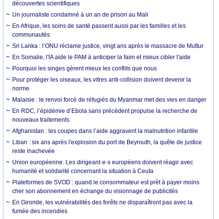
découvertes scientifiques
Un journaliste condamné à un an de prison au Mali
En Afrique, les soins de santé passent aussi par les familles et les
communautés
Sri Lanka : l’ONU réclame justice, vingt ans après le massacre de Muttur
En Somalie, l'IA aide le PAM à anticiper la faim et mieux cibler l'aide
Pourquoi les singes gèrent mieux les conflits que nous
Pour protéger les oiseaux, les vitres anti-collision doivent devenir la
norme
Malaisie : le renvoi forcé de réfugiés du Myanmar met des vies en danger
En RDC, l’épidémie d’Ebola sans précédent propulse la recherche de
nouveaux traitements
Afghanistan : les coupes dans l’aide aggravent la malnutrition infantile
Liban : six ans après l'explosion du port de Beyrouth, la quête de justice
reste inachevée
Union européenne. Les dirigeant·e·s européens doivent réagir avec
humanité et solidarité concernant la situation à Ceuta
Plateformes de SVOD : quand le consommateur est prêt à payer moins
cher son abonnement en échange du visionnage de publicités
En Gironde, les vulnérabilités des forêts ne disparaîtront pas avec la
fumée des incendies