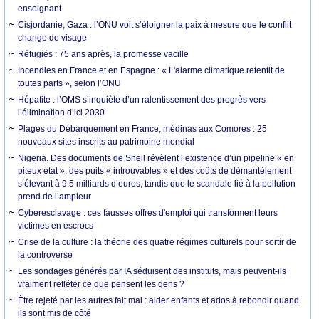
enseignant
Cisjordanie, Gaza : l’ONU voit s’éloigner la paix à mesure que le conflit
change de visage
Réfugiés : 75 ans après, la promesse vacille
Incendies en France et en Espagne : « L'alarme climatique retentit de
toutes parts », selon l’ONU
Hépatite : l’OMS s’inquiète d’un ralentissement des progrès vers
l’élimination d’ici 2030
Plages du Débarquement en France, médinas aux Comores : 25
nouveaux sites inscrits au patrimoine mondial
Nigeria. Des documents de Shell révèlent l’existence d’un pipeline « en
piteux état », des puits « introuvables » et des coûts de démantèlement
s’élevant à 9,5 milliards d’euros, tandis que le scandale lié à la pollution
prend de l’ampleur
Cyberesclavage : ces fausses offres d'emploi qui transforment leurs
victimes en escrocs
Crise de la culture : la théorie des quatre régimes culturels pour sortir de
la controverse
Les sondages générés par IA séduisent des instituts, mais peuvent-ils
vraiment refléter ce que pensent les gens ?
Être rejeté par les autres fait mal : aider enfants et ados à rebondir quand
ils sont mis de côté