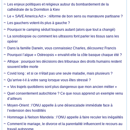
Les enjeux politiques et religieux autour du bombardement de la
cathédrale de la Dormition à Kiev
Le « SAVE America Act » : réforme de bon sens ou manœuvre partisane ?
Les gauchers votent-ils plus à gauche ?
Pourquoi le camping séduit toujours autant (alors que tout a changé)
La sonobiopsie ou comment les ultrasons font parler les tissus sans les
opérer
Dans la famille Darwin, vous connaissiez Charles, découvrez Francis
Pourquoi l’algue « Ostreopsis » envahit-elle la côte basque chaque été ?
Afrique : pourquoi les décisions des tribunaux des droits humains restent
souvent lettre morte
Covid long : et si ce n'était pas une seule maladie, mais plusieurs ?
Qu’arrive-t-il à votre sang lorsque vous êtes stressé ?
« Vos trajets quotidiens sont plus dangereux que mon ancien métier »
Quel consentement autochtone ? Ce que nous apprend un exemple venu
d’ailleurs
Moyen-Orient : l’ONU appelle à une désescalade immédiate face à
l’extension des hostilités
Hommage à Nelson Mandela : l’ONU appelle à faire reculer les inégalités
Comment le mariage, le divorce et la parentalité influencent le recours au
travail autonome