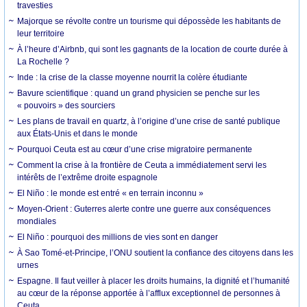
travesties
Majorque se révolte contre un tourisme qui dépossède les habitants de
leur territoire
À l’heure d’Airbnb, qui sont les gagnants de la location de courte durée à
La Rochelle ?
Inde : la crise de la classe moyenne nourrit la colère étudiante
Bavure scientifique : quand un grand physicien se penche sur les
« pouvoirs » des sourciers
Les plans de travail en quartz, à l’origine d’une crise de santé publique
aux États-Unis et dans le monde
Pourquoi Ceuta est au cœur d’une crise migratoire permanente
Comment la crise à la frontière de Ceuta a immédiatement servi les
intérêts de l’extrême droite espagnole
El Niño : le monde est entré « en terrain inconnu »
Moyen-Orient : Guterres alerte contre une guerre aux conséquences
mondiales
El Niño : pourquoi des millions de vies sont en danger
À Sao Tomé-et-Principe, l’ONU soutient la confiance des citoyens dans les
urnes
Espagne. Il faut veiller à placer les droits humains, la dignité et l’humanité
au cœur de la réponse apportée à l’afflux exceptionnel de personnes à
Ceuta