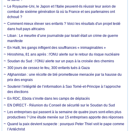
Le Royaume-Uni, le Japon et l’Italie peuvent-ils réussir leur avion de
combat de sixième génération là où la France et ses partenaires ont
échoué ?
Comment mieux élever ses enfants ? Voici les résultats d'un projet testé
dans huit pays africains
Liban : Le meurtre d’une journaliste par Israël était un crime de guerre
manifeste
En Haïti, les gangs infligent des souffrances « inimaginables »
Hiroshima, 81 ans après : l'ONU alerte sur le retour du risque nucléaire
Soudan du Sud : l’ONU alerte sur un pays à la croisée des chemins
300 jours de cessez-le-feu, 300 enfants tués à Gaza
Afghanistan : une récolte de blé prometteuse menacée par la hausse du
prix des engrais
Soutenir l’intégrité de l’information à Sao Tomé-et-Principe à l’approche
des élections
En RDC, Ebola s’invite dans les camps de déplacés
EN DIRECT - Réunion du Conseil de sécurité sur le Soudan du Sud
Les entreprises qui passent à la semaine de quatre jours sont-elles plus
productives ? Une étude menée sur 15 entreprises apporte des réponses
Quand la paix devient suspecte : pourquoi Peter Thiel voit le pape comme
l’Antéchrist