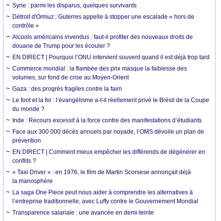
Syrie : parmi les disparus, quelques survivants
Détroit d'Ormuz : Guterres appelle à stopper une escalade « hors de
contrôle »
Alcools américains invendus : faut-il profiter des nouveaux droits de
douane de Trump pour les écouler ?
EN DIRECT | Pourquoi l’ONU intervient souvent quand il est déjà trop tard
Commerce mondial : la flambée des prix masque la faiblesse des
volumes, sur fond de crise au Moyen-Orient
Gaza : des progrès fragiles contre la faim
Le foot et la foi : l’évangélisme a-t-il réellement privé le Brésil de la Coupe
du monde ?
Inde : Recours excessif à la force contre des manifestations d’étudiants
Face aux 300 000 décès annuels par noyade, l’OMS dévoile un plan de
prévention
EN DIRECT | Comment mieux empêcher les différends de dégénérer en
conflits ?
« Taxi Driver » : en 1976, le film de Martin Scorsese annonçait déjà
la manosphère
La saga One Piece peut nous aider à comprendre les alternatives à
l’entreprise traditionnelle, avec Luffy contre le Gouvernement Mondial
Transparence salariale : une avancée en demi-teinte