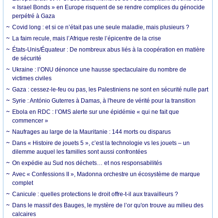
« Israel Bonds » en Europe risquent de se rendre complices du génocide
perpétré à Gaza
Covid long : et si ce n’était pas une seule maladie, mais plusieurs ?
La faim recule, mais l’Afrique reste l’épicentre de la crise
États-Unis/Équateur : De nombreux abus liés à la coopération en matière
de sécurité
Ukraine : l’ONU dénonce une hausse spectaculaire du nombre de
victimes civiles
Gaza : cessez-le-feu ou pas, les Palestiniens ne sont en sécurité nulle part
Syrie : António Guterres à Damas, à l'heure de vérité pour la transition
Ebola en RDC : l’OMS alerte sur une épidémie « qui ne fait que
commencer »
Naufrages au large de la Mauritanie : 144 morts ou disparus
Dans « Histoire de jouets 5 », c’est la technologie vs les jouets – un
dilemme auquel les familles sont aussi confrontées
On expédie au Sud nos déchets… et nos responsabilités
Avec « Confessions II », Madonna orchestre un écosystème de marque
complet
Canicule : quelles protections le droit offre-t-il aux travailleurs ?
Dans le massif des Bauges, le mystère de l’or qu'on trouve au milieu des
calcaires