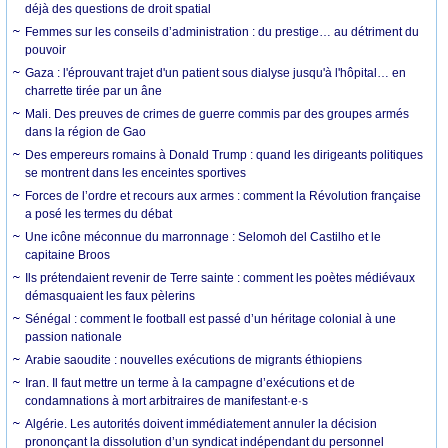
déjà des questions de droit spatial
Femmes sur les conseils d’administration : du prestige… au détriment du
pouvoir
Gaza : l'éprouvant trajet d'un patient sous dialyse jusqu'à l'hôpital… en
charrette tirée par un âne
Mali. Des preuves de crimes de guerre commis par des groupes armés
dans la région de Gao
Des empereurs romains à Donald Trump : quand les dirigeants politiques
se montrent dans les enceintes sportives
Forces de l’ordre et recours aux armes : comment la Révolution française
a posé les termes du débat
Une icône méconnue du marronnage : Selomoh del Castilho et le
capitaine Broos
Ils prétendaient revenir de Terre sainte : comment les poètes médiévaux
démasquaient les faux pèlerins
Sénégal : comment le football est passé d’un héritage colonial à une
passion nationale
Arabie saoudite : nouvelles exécutions de migrants éthiopiens
Iran. Il faut mettre un terme à la campagne d’exécutions et de
condamnations à mort arbitraires de manifestant·e·s
Algérie. Les autorités doivent immédiatement annuler la décision
prononçant la dissolution d’un syndicat indépendant du personnel