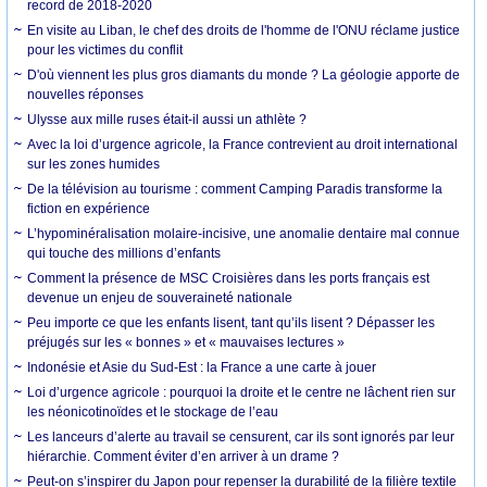
record de 2018-2020
En visite au Liban, le chef des droits de l'homme de l'ONU réclame justice
pour les victimes du conflit
D'où viennent les plus gros diamants du monde ? La géologie apporte de
nouvelles réponses
Ulysse aux mille ruses était-il aussi un athlète ?
Avec la loi d’urgence agricole, la France contrevient au droit international
sur les zones humides
De la télévision au tourisme : comment Camping Paradis transforme la
fiction en expérience
L’hypominéralisation molaire-incisive, une anomalie dentaire mal connue
qui touche des millions d’enfants
Comment la présence de MSC Croisières dans les ports français est
devenue un enjeu de souveraineté nationale
Peu importe ce que les enfants lisent, tant qu’ils lisent ? Dépasser les
préjugés sur les « bonnes » et « mauvaises lectures »
Indonésie et Asie du Sud-Est : la France a une carte à jouer
Loi d’urgence agricole : pourquoi la droite et le centre ne lâchent rien sur
les néonicotinoïdes et le stockage de l’eau
Les lanceurs d’alerte au travail se censurent, car ils sont ignorés par leur
hiérarchie. Comment éviter d’en arriver à un drame ?
Peut-on s’inspirer du Japon pour repenser la durabilité de la filière textile