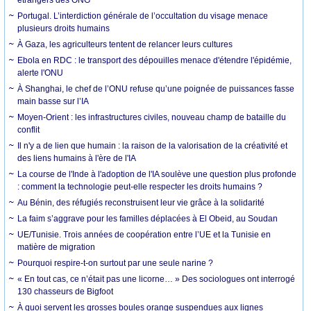
Portugal. L’interdiction générale de l’occultation du visage menace
plusieurs droits humains
À Gaza, les agriculteurs tentent de relancer leurs cultures
Ebola en RDC : le transport des dépouilles menace d'étendre l'épidémie,
alerte l'ONU
À Shanghai, le chef de l’ONU refuse qu’une poignée de puissances fasse
main basse sur l’IA
Moyen-Orient : les infrastructures civiles, nouveau champ de bataille du
conflit
Il n'y a de lien que humain : la raison de la valorisation de la créativité et
des liens humains à l'ère de l'IA
La course de l'Inde à l'adoption de l'IA soulève une question plus profonde
: comment la technologie peut-elle respecter les droits humains ?
Au Bénin, des réfugiés reconstruisent leur vie grâce à la solidarité
La faim s’aggrave pour les familles déplacées à El Obeid, au Soudan
UE/Tunisie. Trois années de coopération entre l’UE et la Tunisie en
matière de migration
Pourquoi respire-t-on surtout par une seule narine ?
« En tout cas, ce n’était pas une licorne… » Des sociologues ont interrogé
130 chasseurs de Bigfoot
À quoi servent les grosses boules orange suspendues aux lignes