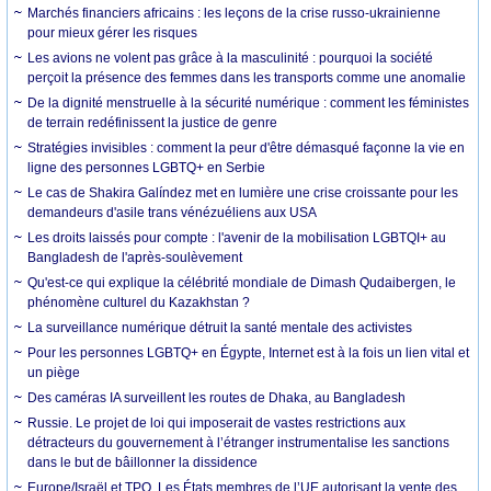
Marchés financiers africains : les leçons de la crise russo-ukrainienne
pour mieux gérer les risques
Les avions ne volent pas grâce à la masculinité : pourquoi la société
perçoit la présence des femmes dans les transports comme une anomalie
De la dignité menstruelle à la sécurité numérique : comment les féministes
de terrain redéfinissent la justice de genre
Stratégies invisibles : comment la peur d'être démasqué façonne la vie en
ligne des personnes LGBTQ+ en Serbie
Le cas de Shakira Galíndez met en lumière une crise croissante pour les
demandeurs d'asile trans vénézuéliens aux USA
Les droits laissés pour compte : l'avenir de la mobilisation LGBTQI+ au
Bangladesh de l'après-soulèvement
Qu'est-ce qui explique la célébrité mondiale de Dimash Qudaibergen, le
phénomène culturel du Kazakhstan ?
La surveillance numérique détruit la santé mentale des activistes
Pour les personnes LGBTQ+ en Égypte, Internet est à la fois un lien vital et
un piège
Des caméras IA surveillent les routes de Dhaka, au Bangladesh
Russie. Le projet de loi qui imposerait de vastes restrictions aux
détracteurs du gouvernement à l’étranger instrumentalise les sanctions
dans le but de bâillonner la dissidence
Europe/Israël et TPO. Les États membres de l’UE autorisant la vente des