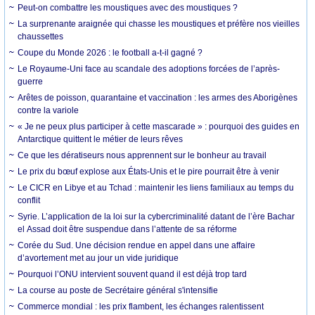
Peut-on combattre les moustiques avec des moustiques ?
La surprenante araignée qui chasse les moustiques et préfère nos vieilles
chaussettes
Coupe du Monde 2026 : le football a-t-il gagné ?
Le Royaume-Uni face au scandale des adoptions forcées de l’après-
guerre
Arêtes de poisson, quarantaine et vaccination : les armes des Aborigènes
contre la variole
« Je ne peux plus participer à cette mascarade » : pourquoi des guides en
Antarctique quittent le métier de leurs rêves
Ce que les dératiseurs nous apprennent sur le bonheur au travail
Le prix du bœuf explose aux États-Unis et le pire pourrait être à venir
Le CICR en Libye et au Tchad : maintenir les liens familiaux au temps du
conflit
Syrie. L’application de la loi sur la cybercriminalité datant de l’ère Bachar
el Assad doit être suspendue dans l’attente de sa réforme
Corée du Sud. Une décision rendue en appel dans une affaire
d’avortement met au jour un vide juridique
Pourquoi l’ONU intervient souvent quand il est déjà trop tard
La course au poste de Secrétaire général s'intensifie
Commerce mondial : les prix flambent, les échanges ralentissent