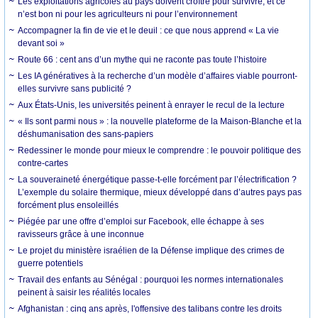
Les exploitations agricoles au pays doivent croître pour survivre, et ce
n’est bon ni pour les agriculteurs ni pour l’environnement
Accompagner la fin de vie et le deuil : ce que nous apprend « La vie
devant soi »
Route 66 : cent ans d’un mythe qui ne raconte pas toute l’histoire
Les IA génératives à la recherche d’un modèle d’affaires viable pourront-
elles survivre sans publicité ?
Aux États-Unis, les universités peinent à enrayer le recul de la lecture
« Ils sont parmi nous » : la nouvelle plateforme de la Maison-Blanche et la
déshumanisation des sans-papiers
Redessiner le monde pour mieux le comprendre : le pouvoir politique des
contre-cartes
La souveraineté énergétique passe-t-elle forcément par l’électrification ?
L’exemple du solaire thermique, mieux développé dans d’autres pays pas
forcément plus ensoleillés
Piégée par une offre d’emploi sur Facebook, elle échappe à ses
ravisseurs grâce à une inconnue
Le projet du ministère israélien de la Défense implique des crimes de
guerre potentiels
Travail des enfants au Sénégal : pourquoi les normes internationales
peinent à saisir les réalités locales
Afghanistan : cinq ans après, l'offensive des talibans contre les droits