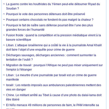
La guerre contre les houthistes du Yémen peut-elle détourner Riyad du
Soudan ?
Pourquoi le vote des personnes détenues doit être préservé
Pourquoi certains chocolats ne fondent-ils pas malgré la chaleur ?
Pourquoi le fait de naître sans défense pourrait être l’une des plus
grandes forces de l’humanité
Fusion froide : quand la compétition et la pression médiatique virent à la
bavure scientifique
Liban. L’attaque israélienne qui a coûté la vie à la journaliste Amal Khalil
doit faire l’objet d’une enquête pour crime de guerre
Décharges sauvages, décharges anciennes : comment surmonter la
tentation de l’oubli ?
Migration de travail : pourquoi l'Afrique ne peut pas miser uniquement sur
l'emploi à l'étranger
Liban : Le meurtre d’une journaliste par Israël est un crime de guerre
manifeste
Israël : Les retards imposés aux ambulances palestiniennes mettent des
vies en danger
Chine. Le militant arrêté au Tibet à cause d’une photo du dalaï-lama doit
être libéré
El Niño menace 49 millions de personnes de faim, le PAM intensifie sa