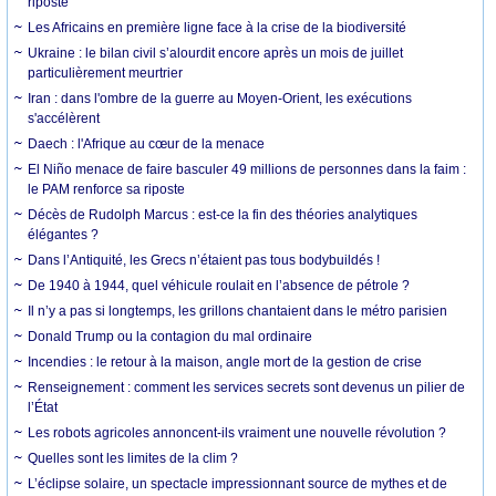
riposte
Les Africains en première ligne face à la crise de la biodiversité
Ukraine : le bilan civil s’alourdit encore après un mois de juillet
particulièrement meurtrier
Iran : dans l'ombre de la guerre au Moyen-Orient, les exécutions
s'accélèrent
Daech : l'Afrique au cœur de la menace
El Niño menace de faire basculer 49 millions de personnes dans la faim :
le PAM renforce sa riposte
Décès de Rudolph Marcus : est-ce la fin des théories analytiques
élégantes ?
Dans l’Antiquité, les Grecs n’étaient pas tous bodybuildés !
De 1940 à 1944, quel véhicule roulait en l’absence de pétrole ?
Il n’y a pas si longtemps, les grillons chantaient dans le métro parisien
Donald Trump ou la contagion du mal ordinaire
Incendies : le retour à la maison, angle mort de la gestion de crise
Renseignement : comment les services secrets sont devenus un pilier de
l’État
Les robots agricoles annoncent-ils vraiment une nouvelle révolution ?
Quelles sont les limites de la clim ?
L’éclipse solaire, un spectacle impressionnant source de mythes et de