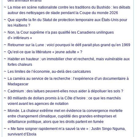
des animaux errants
La mise en scène nationaliste contre les traditions du Bushido : les débats
autour des nettoyages de stade pendant la Coupe du monde 2026
Que signifie la fin du Statut de protection temporaire aux États-Unis pour
les Haïtiens ?
Non, la Cour suprême n'a pas qualifié les Canadiens unilingues
d'« inférieurs »
Retourner sur la Lune : voici pourquoi le défi parait plus grand qu’en 1969
Qu’est-ce que la littérature « jeune adulte » ?
Habiter en hauteur : un immobilier cher et recherché, mais vulnérable aux
fortes chaleurs
Les limites de l’économie, au-delà des caricatures
La caméra au service de la recherche : l’expérience d’un documentaire à
Madagascar
Cadmium : des laitues peuvent-elles nous aider à dépolluer les sols ?
80 milliards de dollars promis à la Côte d’Ivoire : ce que les marchés
voient avant les agences de notation
Monde. La chaleur extrême met en évidence la convergence mortelle
entre changement climatique, cupidité des grandes entreprises et
défaillance politique, alors que les droits partent en fumée
« Me faire soigner rapidement m’a sauvé la vie » : Justin Singo Nguma,
survivant d’Ebola