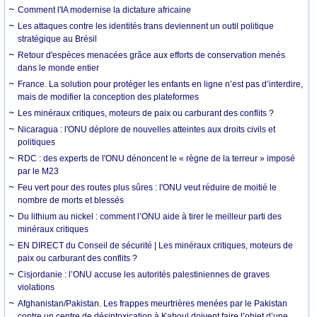
Comment l'IA modernise la dictature africaine
Les attaques contre les identités trans deviennent un outil politique
stratégique au Brésil
Retour d'espèces menacées grâce aux efforts de conservation menés
dans le monde entier
France. La solution pour protéger les enfants en ligne n’est pas d’interdire,
mais de modifier la conception des plateformes
Les minéraux critiques, moteurs de paix ou carburant des conflits ?
Nicaragua : l'ONU déplore de nouvelles atteintes aux droits civils et
politiques
RDC : des experts de l'ONU dénoncent le « règne de la terreur » imposé
par le M23
Feu vert pour des routes plus sûres : l'ONU veut réduire de moitié le
nombre de morts et blessés
Du lithium au nickel : comment l’ONU aide à tirer le meilleur parti des
minéraux critiques
EN DIRECT du Conseil de sécurité | Les minéraux critiques, moteurs de
paix ou carburant des conflits ?
Cisjordanie : l’ONU accuse les autorités palestiniennes de graves
violations
Afghanistan/Pakistan. Les frappes meurtrières menées par le Pakistan
contre un centre de désintoxication à Kaboul doivent faire l’objet d’une