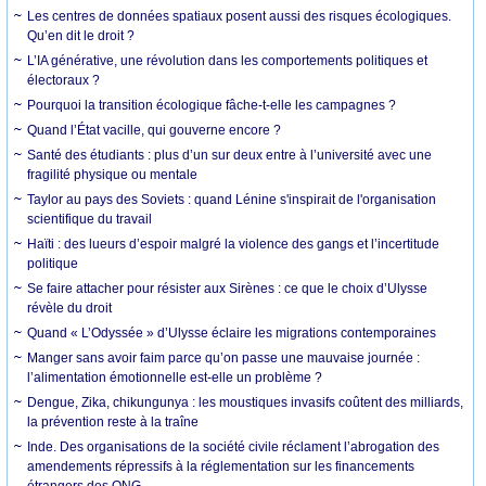
Les centres de données spatiaux posent aussi des risques écologiques.
Qu’en dit le droit ?
L’IA générative, une révolution dans les comportements politiques et
électoraux ?
Pourquoi la transition écologique fâche-t-elle les campagnes ?
Quand l’État vacille, qui gouverne encore ?
Santé des étudiants : plus d’un sur deux entre à l’université avec une
fragilité physique ou mentale
Taylor au pays des Soviets : quand Lénine s'inspirait de l'organisation
scientifique du travail
Haïti : des lueurs d’espoir malgré la violence des gangs et l’incertitude
politique
Se faire attacher pour résister aux Sirènes : ce que le choix d’Ulysse
révèle du droit
Quand « L’Odyssée » d’Ulysse éclaire les migrations contemporaines
Manger sans avoir faim parce qu’on passe une mauvaise journée :
l’alimentation émotionnelle est-elle un problème ?
Dengue, Zika, chikungunya : les moustiques invasifs coûtent des milliards,
la prévention reste à la traîne
Inde. Des organisations de la société civile réclament l’abrogation des
amendements répressifs à la réglementation sur les financements
étrangers des ONG