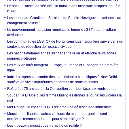
Débat au Conseil de sécurité : la bataille des minéraux critiques inquiète
l'ONU
Les jeunes de Croatie, de Serbie et de Bosnie-Herzégovine, acteurs d'un
changement collectif
Le gouvernement malaisien remplace le terme « LGBT » par « culture
déviante »
Les communautés LGBTQ+ de Hong Kong luttent pour leur survie dans un
contexte de réduction de l'espace civique
Les nations mélanésiennes s'engagent à relier et étendre leurs zones
marines protégées
Les feux de forêt ravagent l’Europe, la France et l’Espagne en première
ligne
Inde. La répression contre des manifestant·e·s pacifiques à New Delhi
soulève de vives inquiétudes en termes de droits humains
Réfugiés : 75 ans après, la Convention tient bon face aux vents du repli
Soudan : à El Obeid, les femmes fuient les drones le jour et les violeurs la
nuit
Mer Rouge : le chef de l’ONU réclame une désescalade immédiate
Moustiques, tiques et autres vecteurs de maladies : quelles sont les
dernières recommandations pour s’en protéger ?
Les « peaux à moustiques » : mythe ou réalité ?