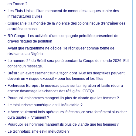
en France ?
Les États-Unis et l’Iran menacent de mener des attaques contre des
infrastructures civiles
Cisjordanie : la montée de la violence des colons risque d'entraîner des
atrocités de masse
RD Congo : Les activités d’une compagnie pétrolière présentent de
graves risques de pollution
Avant que l'algorithme ne décide : le récit queer comme forme de
résistance au Nigéria
Le numéro 24 du Brésil sera porté pendant la Coupe du monde 2026. Et il
contient un message.
Brésil : Un avertissement sur la façon dont l'IA et les deepfakes peuvent
devenir un « risque excessif » pour les femmes et les filles
Forteresse Europe : le nouveau pacte sur la migration et l'asile réduira
encore davantage les chances des réfugiés LGBTQ+
Pourquoi les hommes mangent-ils plus de viande que les femmes ?
Le totalitarisme numérique est-il inéluctable ?
« Avec seulement trois opérateurs télécoms, ce sera forcément plus cher
qu’à quatre ». Vraiment ?
Pourquoi les hommes mangent ils plus de viande que les femmes ?
Le technofascisme est-il inéluctable ?