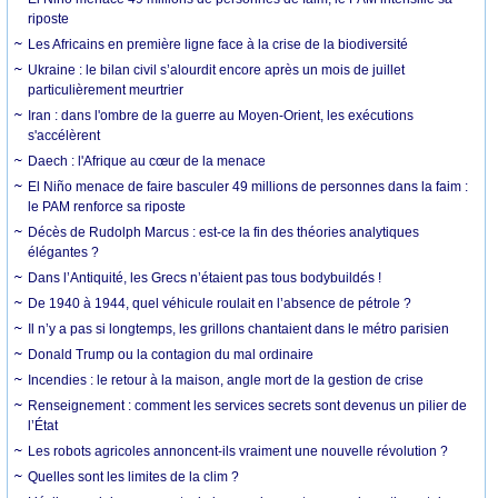
riposte
Les Africains en première ligne face à la crise de la biodiversité
Ukraine : le bilan civil s’alourdit encore après un mois de juillet
particulièrement meurtrier
Iran : dans l'ombre de la guerre au Moyen-Orient, les exécutions
s'accélèrent
Daech : l'Afrique au cœur de la menace
El Niño menace de faire basculer 49 millions de personnes dans la faim :
le PAM renforce sa riposte
Décès de Rudolph Marcus : est-ce la fin des théories analytiques
élégantes ?
Dans l’Antiquité, les Grecs n’étaient pas tous bodybuildés !
De 1940 à 1944, quel véhicule roulait en l’absence de pétrole ?
Il n’y a pas si longtemps, les grillons chantaient dans le métro parisien
Donald Trump ou la contagion du mal ordinaire
Incendies : le retour à la maison, angle mort de la gestion de crise
Renseignement : comment les services secrets sont devenus un pilier de
l’État
Les robots agricoles annoncent-ils vraiment une nouvelle révolution ?
Quelles sont les limites de la clim ?