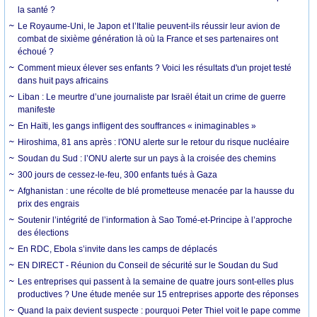
la santé ?
Le Royaume-Uni, le Japon et l’Italie peuvent-ils réussir leur avion de
combat de sixième génération là où la France et ses partenaires ont
échoué ?
Comment mieux élever ses enfants ? Voici les résultats d'un projet testé
dans huit pays africains
Liban : Le meurtre d’une journaliste par Israël était un crime de guerre
manifeste
En Haïti, les gangs infligent des souffrances « inimaginables »
Hiroshima, 81 ans après : l'ONU alerte sur le retour du risque nucléaire
Soudan du Sud : l’ONU alerte sur un pays à la croisée des chemins
300 jours de cessez-le-feu, 300 enfants tués à Gaza
Afghanistan : une récolte de blé prometteuse menacée par la hausse du
prix des engrais
Soutenir l’intégrité de l’information à Sao Tomé-et-Principe à l’approche
des élections
En RDC, Ebola s’invite dans les camps de déplacés
EN DIRECT - Réunion du Conseil de sécurité sur le Soudan du Sud
Les entreprises qui passent à la semaine de quatre jours sont-elles plus
productives ? Une étude menée sur 15 entreprises apporte des réponses
Quand la paix devient suspecte : pourquoi Peter Thiel voit le pape comme