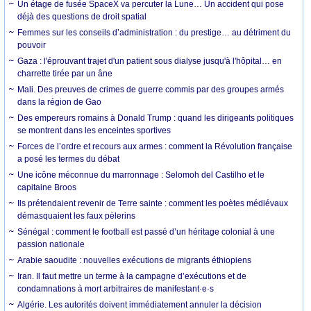
Un étage de fusée SpaceX va percuter la Lune… Un accident qui pose
déjà des questions de droit spatial
Femmes sur les conseils d’administration : du prestige… au détriment du
pouvoir
Gaza : l'éprouvant trajet d'un patient sous dialyse jusqu'à l'hôpital… en
charrette tirée par un âne
Mali. Des preuves de crimes de guerre commis par des groupes armés
dans la région de Gao
Des empereurs romains à Donald Trump : quand les dirigeants politiques
se montrent dans les enceintes sportives
Forces de l’ordre et recours aux armes : comment la Révolution française
a posé les termes du débat
Une icône méconnue du marronnage : Selomoh del Castilho et le
capitaine Broos
Ils prétendaient revenir de Terre sainte : comment les poètes médiévaux
démasquaient les faux pèlerins
Sénégal : comment le football est passé d’un héritage colonial à une
passion nationale
Arabie saoudite : nouvelles exécutions de migrants éthiopiens
Iran. Il faut mettre un terme à la campagne d’exécutions et de
condamnations à mort arbitraires de manifestant·e·s
Algérie. Les autorités doivent immédiatement annuler la décision