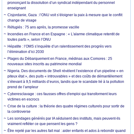
prononçant la dissolution d’un syndicat indépendant du personnel
enseignant
Cisjordanie, Gaza : l’ONU voit s’éloigner la paix à mesure que le conflit
change de visage
Réfugiés : 75 ans après, la promesse vacille
Incendies en France et en Espagne : « L'alarme climatique retentit de
toutes parts », selon l’ONU
Hépatite : l’OMS s’inquiète d’un ralentissement des progrès vers
l’élimination d’ici 2030
Plages du Débarquement en France, médinas aux Comores : 25
nouveaux sites inscrits au patrimoine mondial
Nigeria. Des documents de Shell révèlent l’existence d’un pipeline « en
piteux état », des puits « introuvables » et des coûts de démantèlement
s’élevant à 9,5 milliards d’euros, tandis que le scandale lié à la pollution
prend de l’ampleur
Cyberesclavage : ces fausses offres d'emploi qui transforment leurs
victimes en escrocs
Crise de la culture : la théorie des quatre régimes culturels pour sortir de
la controverse
Les sondages générés par IA séduisent des instituts, mais peuvent-ils
vraiment refléter ce que pensent les gens ?
Être rejeté par les autres fait mal : aider enfants et ados à rebondir quand