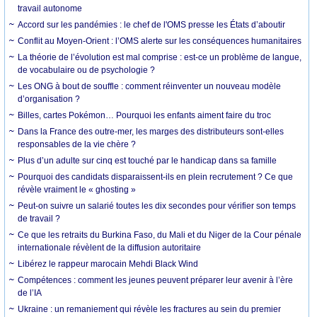
travail autonome
Accord sur les pandémies : le chef de l'OMS presse les États d’aboutir
Conflit au Moyen-Orient : l’OMS alerte sur les conséquences humanitaires
La théorie de l’évolution est mal comprise : est-ce un problème de langue,
de vocabulaire ou de psychologie ?
Les ONG à bout de souffle : comment réinventer un nouveau modèle
d’organisation ?
Billes, cartes Pokémon… Pourquoi les enfants aiment faire du troc
Dans la France des outre-mer, les marges des distributeurs sont-elles
responsables de la vie chère ?
Plus d’un adulte sur cinq est touché par le handicap dans sa famille
Pourquoi des candidats disparaissent-ils en plein recrutement ? Ce que
révèle vraiment le « ghosting »
Peut-on suivre un salarié toutes les dix secondes pour vérifier son temps
de travail ?
Ce que les retraits du Burkina Faso, du Mali et du Niger de la Cour pénale
internationale révèlent de la diffusion autoritaire
Libérez le rappeur marocain Mehdi Black Wind
Compétences : comment les jeunes peuvent préparer leur avenir à l’ère
de l’IA
Ukraine : un remaniement qui révèle les fractures au sein du premier