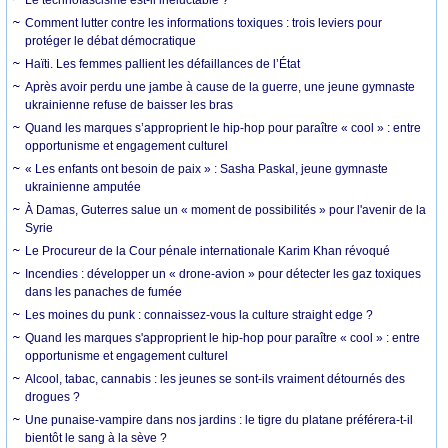
Le technofascisme est-il inéluctable ?
Comment lutter contre les informations toxiques : trois leviers pour
protéger le débat démocratique
Haïti. Les femmes pallient les défaillances de l’État
Après avoir perdu une jambe à cause de la guerre, une jeune gymnaste
ukrainienne refuse de baisser les bras
Quand les marques s’approprient le hip-hop pour paraître « cool » : entre
opportunisme et engagement culturel
« Les enfants ont besoin de paix » : Sasha Paskal, jeune gymnaste
ukrainienne amputée
À Damas, Guterres salue un « moment de possibilités » pour l'avenir de la
Syrie
Le Procureur de la Cour pénale internationale Karim Khan révoqué
Incendies : développer un « drone-avion » pour détecter les gaz toxiques
dans les panaches de fumée
Les moines du punk : connaissez-vous la culture straight edge ?
Quand les marques s'approprient le hip-hop pour paraître « cool » : entre
opportunisme et engagement culturel
Alcool, tabac, cannabis : les jeunes se sont-ils vraiment détournés des
drogues ?
Une punaise-vampire dans nos jardins : le tigre du platane préférera-t-il
bientôt le sang à la sève ?