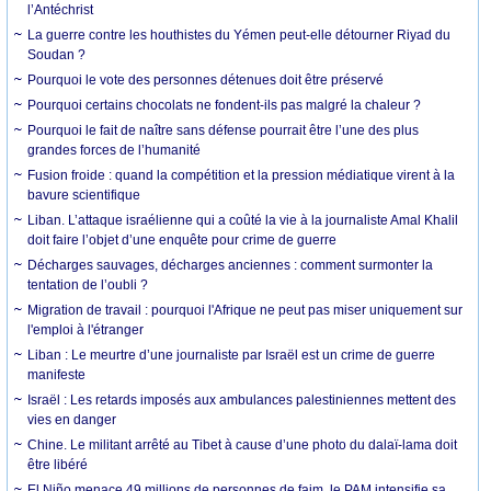
l’Antéchrist
La guerre contre les houthistes du Yémen peut-elle détourner Riyad du
Soudan ?
Pourquoi le vote des personnes détenues doit être préservé
Pourquoi certains chocolats ne fondent-ils pas malgré la chaleur ?
Pourquoi le fait de naître sans défense pourrait être l’une des plus
grandes forces de l’humanité
Fusion froide : quand la compétition et la pression médiatique virent à la
bavure scientifique
Liban. L’attaque israélienne qui a coûté la vie à la journaliste Amal Khalil
doit faire l’objet d’une enquête pour crime de guerre
Décharges sauvages, décharges anciennes : comment surmonter la
tentation de l’oubli ?
Migration de travail : pourquoi l'Afrique ne peut pas miser uniquement sur
l'emploi à l'étranger
Liban : Le meurtre d’une journaliste par Israël est un crime de guerre
manifeste
Israël : Les retards imposés aux ambulances palestiniennes mettent des
vies en danger
Chine. Le militant arrêté au Tibet à cause d’une photo du dalaï-lama doit
être libéré
El Niño menace 49 millions de personnes de faim, le PAM intensifie sa