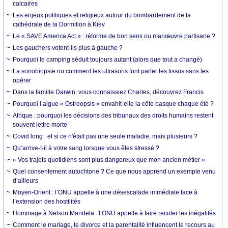
calcaires
Les enjeux politiques et religieux autour du bombardement de la
cathédrale de la Dormition à Kiev
Le « SAVE America Act » : réforme de bon sens ou manœuvre partisane ?
Les gauchers votent-ils plus à gauche ?
Pourquoi le camping séduit toujours autant (alors que tout a changé)
La sonobiopsie ou comment les ultrasons font parler les tissus sans les
opérer
Dans la famille Darwin, vous connaissiez Charles, découvrez Francis
Pourquoi l’algue « Ostreopsis » envahit-elle la côte basque chaque été ?
Afrique : pourquoi les décisions des tribunaux des droits humains restent
souvent lettre morte
Covid long : et si ce n'était pas une seule maladie, mais plusieurs ?
Qu’arrive-t-il à votre sang lorsque vous êtes stressé ?
« Vos trajets quotidiens sont plus dangereux que mon ancien métier »
Quel consentement autochtone ? Ce que nous apprend un exemple venu
d’ailleurs
Moyen-Orient : l’ONU appelle à une désescalade immédiate face à
l’extension des hostilités
Hommage à Nelson Mandela : l’ONU appelle à faire reculer les inégalités
Comment le mariage, le divorce et la parentalité influencent le recours au