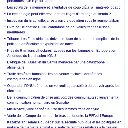
personnes LGBTQ+ au Japon
Les éclats de la mémoire et la tentative de coup d'État à Trinité-et-Tobago
La technologie peut-elle résoudre les litiges d'arbitrage au kendo ?
Inspection du hijab, gifle, arrestation : le quotidien sous le régime taliban
Ukraine : le chef de l’ONU condamne de nouvelles frappes russes
meurtrières
Tribune. Les États africains doivent refuser de se rendre complices de la
politique américaine d’expulsions de force
Près de 6 millions d'hectares ravagés par les flammes en Europe et en
Amérique du Nord, selon l'ONU
L’Afrique de l’Ouest et du Centre menacée par une catastrophe
alimentaire
Traite des êtres humains : les nouveaux esclaves derrière les
escroqueries en ligne
Ouganda : l’ONU dénonce un verrouillage accéléré du pouvoir après les
élections
De la communication de crise aux voix des communautés : réinventer la
communication humanitaire en Somalie
Mieux vivre, vivre caché : la lutte des femmes trans en Syrie
Vente de la Coupe du monde : le bras de fer entre la FIFA et l’Europe
Kazakhstan : relance du débat sur la sécurité publique et les politiques en
matière de bien-être animal à la suite de réformes relatives à la gestion