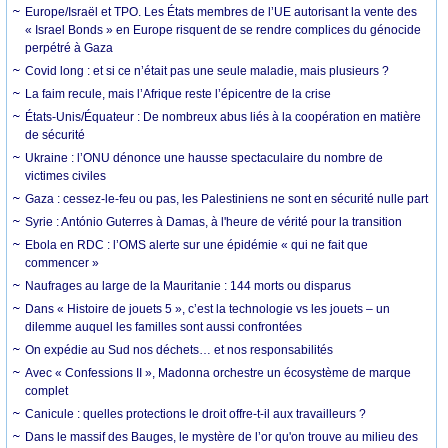
Europe/Israël et TPO. Les États membres de l’UE autorisant la vente des
« Israel Bonds » en Europe risquent de se rendre complices du génocide
perpétré à Gaza
Covid long : et si ce n’était pas une seule maladie, mais plusieurs ?
La faim recule, mais l’Afrique reste l’épicentre de la crise
États-Unis/Équateur : De nombreux abus liés à la coopération en matière
de sécurité
Ukraine : l’ONU dénonce une hausse spectaculaire du nombre de
victimes civiles
Gaza : cessez-le-feu ou pas, les Palestiniens ne sont en sécurité nulle part
Syrie : António Guterres à Damas, à l'heure de vérité pour la transition
Ebola en RDC : l’OMS alerte sur une épidémie « qui ne fait que
commencer »
Naufrages au large de la Mauritanie : 144 morts ou disparus
Dans « Histoire de jouets 5 », c’est la technologie vs les jouets – un
dilemme auquel les familles sont aussi confrontées
On expédie au Sud nos déchets… et nos responsabilités
Avec « Confessions II », Madonna orchestre un écosystème de marque
complet
Canicule : quelles protections le droit offre-t-il aux travailleurs ?
Dans le massif des Bauges, le mystère de l’or qu'on trouve au milieu des