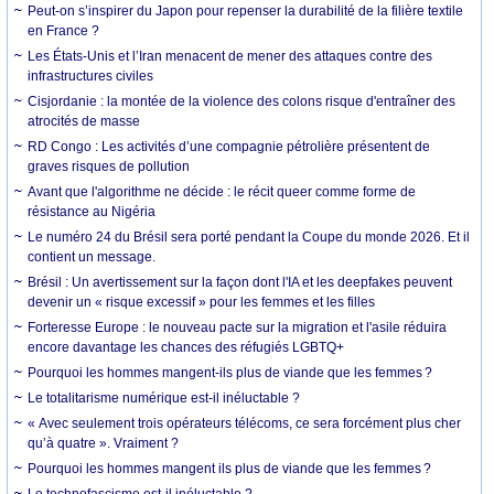
Peut-on s’inspirer du Japon pour repenser la durabilité de la filière textile
en France ?
Les États-Unis et l’Iran menacent de mener des attaques contre des
infrastructures civiles
Cisjordanie : la montée de la violence des colons risque d'entraîner des
atrocités de masse
RD Congo : Les activités d’une compagnie pétrolière présentent de
graves risques de pollution
Avant que l'algorithme ne décide : le récit queer comme forme de
résistance au Nigéria
Le numéro 24 du Brésil sera porté pendant la Coupe du monde 2026. Et il
contient un message.
Brésil : Un avertissement sur la façon dont l'IA et les deepfakes peuvent
devenir un « risque excessif » pour les femmes et les filles
Forteresse Europe : le nouveau pacte sur la migration et l'asile réduira
encore davantage les chances des réfugiés LGBTQ+
Pourquoi les hommes mangent-ils plus de viande que les femmes ?
Le totalitarisme numérique est-il inéluctable ?
« Avec seulement trois opérateurs télécoms, ce sera forcément plus cher
qu’à quatre ». Vraiment ?
Pourquoi les hommes mangent ils plus de viande que les femmes ?