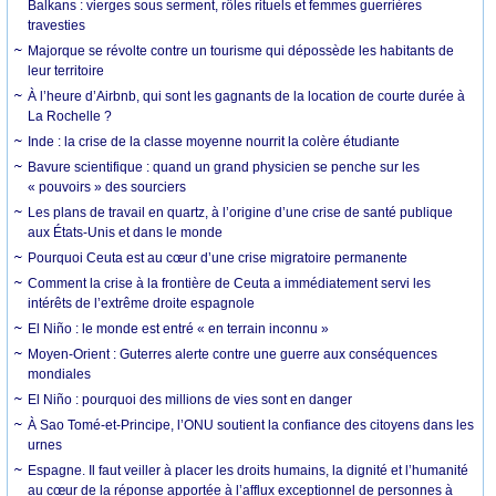
Balkans : vierges sous serment, rôles rituels et femmes guerrières
travesties
Majorque se révolte contre un tourisme qui dépossède les habitants de
leur territoire
À l’heure d’Airbnb, qui sont les gagnants de la location de courte durée à
La Rochelle ?
Inde : la crise de la classe moyenne nourrit la colère étudiante
Bavure scientifique : quand un grand physicien se penche sur les
« pouvoirs » des sourciers
Les plans de travail en quartz, à l’origine d’une crise de santé publique
aux États-Unis et dans le monde
Pourquoi Ceuta est au cœur d’une crise migratoire permanente
Comment la crise à la frontière de Ceuta a immédiatement servi les
intérêts de l’extrême droite espagnole
El Niño : le monde est entré « en terrain inconnu »
Moyen-Orient : Guterres alerte contre une guerre aux conséquences
mondiales
El Niño : pourquoi des millions de vies sont en danger
À Sao Tomé-et-Principe, l’ONU soutient la confiance des citoyens dans les
urnes
Espagne. Il faut veiller à placer les droits humains, la dignité et l’humanité
au cœur de la réponse apportée à l’afflux exceptionnel de personnes à