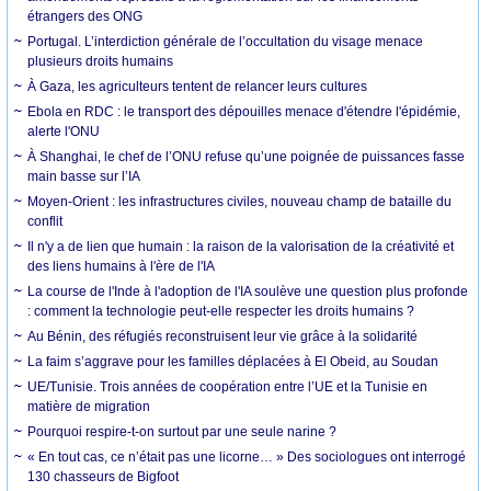
étrangers des ONG
Portugal. L’interdiction générale de l’occultation du visage menace
plusieurs droits humains
À Gaza, les agriculteurs tentent de relancer leurs cultures
Ebola en RDC : le transport des dépouilles menace d'étendre l'épidémie,
alerte l'ONU
À Shanghai, le chef de l’ONU refuse qu’une poignée de puissances fasse
main basse sur l’IA
Moyen-Orient : les infrastructures civiles, nouveau champ de bataille du
conflit
Il n'y a de lien que humain : la raison de la valorisation de la créativité et
des liens humains à l'ère de l'IA
La course de l'Inde à l'adoption de l'IA soulève une question plus profonde
: comment la technologie peut-elle respecter les droits humains ?
Au Bénin, des réfugiés reconstruisent leur vie grâce à la solidarité
La faim s’aggrave pour les familles déplacées à El Obeid, au Soudan
UE/Tunisie. Trois années de coopération entre l’UE et la Tunisie en
matière de migration
Pourquoi respire-t-on surtout par une seule narine ?
« En tout cas, ce n’était pas une licorne… » Des sociologues ont interrogé
130 chasseurs de Bigfoot