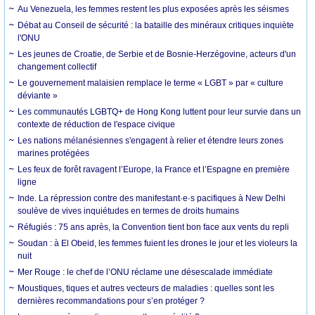
Au Venezuela, les femmes restent les plus exposées après les séismes
Débat au Conseil de sécurité : la bataille des minéraux critiques inquiète
l'ONU
Les jeunes de Croatie, de Serbie et de Bosnie-Herzégovine, acteurs d'un
changement collectif
Le gouvernement malaisien remplace le terme « LGBT » par « culture
déviante »
Les communautés LGBTQ+ de Hong Kong luttent pour leur survie dans un
contexte de réduction de l'espace civique
Les nations mélanésiennes s'engagent à relier et étendre leurs zones
marines protégées
Les feux de forêt ravagent l’Europe, la France et l’Espagne en première
ligne
Inde. La répression contre des manifestant·e·s pacifiques à New Delhi
soulève de vives inquiétudes en termes de droits humains
Réfugiés : 75 ans après, la Convention tient bon face aux vents du repli
Soudan : à El Obeid, les femmes fuient les drones le jour et les violeurs la
nuit
Mer Rouge : le chef de l’ONU réclame une désescalade immédiate
Moustiques, tiques et autres vecteurs de maladies : quelles sont les
dernières recommandations pour s’en protéger ?