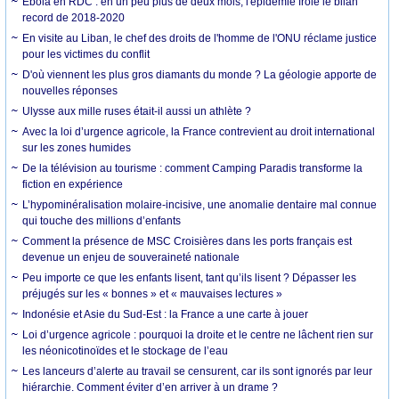
Ebola en RDC : en un peu plus de deux mois, l'épidémie frôle le bilan
record de 2018-2020
En visite au Liban, le chef des droits de l'homme de l'ONU réclame justice
pour les victimes du conflit
D'où viennent les plus gros diamants du monde ? La géologie apporte de
nouvelles réponses
Ulysse aux mille ruses était-il aussi un athlète ?
Avec la loi d’urgence agricole, la France contrevient au droit international
sur les zones humides
De la télévision au tourisme : comment Camping Paradis transforme la
fiction en expérience
L’hypominéralisation molaire-incisive, une anomalie dentaire mal connue
qui touche des millions d’enfants
Comment la présence de MSC Croisières dans les ports français est
devenue un enjeu de souveraineté nationale
Peu importe ce que les enfants lisent, tant qu’ils lisent ? Dépasser les
préjugés sur les « bonnes » et « mauvaises lectures »
Indonésie et Asie du Sud-Est : la France a une carte à jouer
Loi d’urgence agricole : pourquoi la droite et le centre ne lâchent rien sur
les néonicotinoïdes et le stockage de l’eau
Les lanceurs d’alerte au travail se censurent, car ils sont ignorés par leur
hiérarchie. Comment éviter d’en arriver à un drame ?