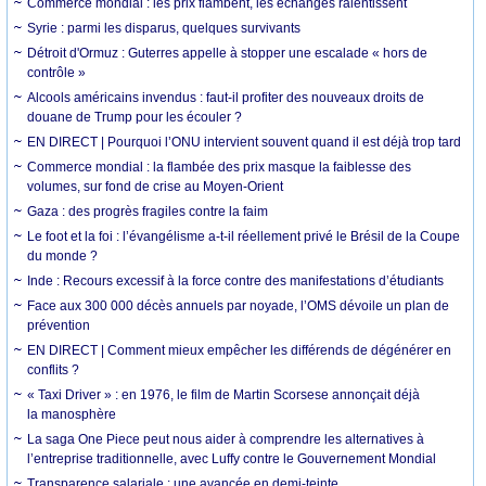
Commerce mondial : les prix flambent, les échanges ralentissent
Syrie : parmi les disparus, quelques survivants
Détroit d'Ormuz : Guterres appelle à stopper une escalade « hors de
contrôle »
Alcools américains invendus : faut-il profiter des nouveaux droits de
douane de Trump pour les écouler ?
EN DIRECT | Pourquoi l’ONU intervient souvent quand il est déjà trop tard
Commerce mondial : la flambée des prix masque la faiblesse des
volumes, sur fond de crise au Moyen-Orient
Gaza : des progrès fragiles contre la faim
Le foot et la foi : l’évangélisme a-t-il réellement privé le Brésil de la Coupe
du monde ?
Inde : Recours excessif à la force contre des manifestations d’étudiants
Face aux 300 000 décès annuels par noyade, l’OMS dévoile un plan de
prévention
EN DIRECT | Comment mieux empêcher les différends de dégénérer en
conflits ?
« Taxi Driver » : en 1976, le film de Martin Scorsese annonçait déjà
la manosphère
La saga One Piece peut nous aider à comprendre les alternatives à
l’entreprise traditionnelle, avec Luffy contre le Gouvernement Mondial
Transparence salariale : une avancée en demi-teinte