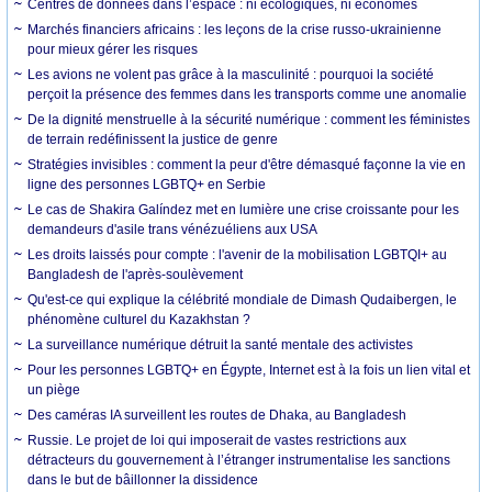
Centres de données dans l’espace : ni écologiques, ni économes
Marchés financiers africains : les leçons de la crise russo-ukrainienne
pour mieux gérer les risques
Les avions ne volent pas grâce à la masculinité : pourquoi la société
perçoit la présence des femmes dans les transports comme une anomalie
De la dignité menstruelle à la sécurité numérique : comment les féministes
de terrain redéfinissent la justice de genre
Stratégies invisibles : comment la peur d'être démasqué façonne la vie en
ligne des personnes LGBTQ+ en Serbie
Le cas de Shakira Galíndez met en lumière une crise croissante pour les
demandeurs d'asile trans vénézuéliens aux USA
Les droits laissés pour compte : l'avenir de la mobilisation LGBTQI+ au
Bangladesh de l'après-soulèvement
Qu'est-ce qui explique la célébrité mondiale de Dimash Qudaibergen, le
phénomène culturel du Kazakhstan ?
La surveillance numérique détruit la santé mentale des activistes
Pour les personnes LGBTQ+ en Égypte, Internet est à la fois un lien vital et
un piège
Des caméras IA surveillent les routes de Dhaka, au Bangladesh
Russie. Le projet de loi qui imposerait de vastes restrictions aux
détracteurs du gouvernement à l’étranger instrumentalise les sanctions
dans le but de bâillonner la dissidence