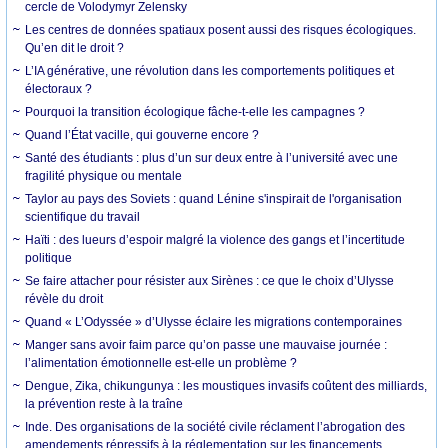
cercle de Volodymyr Zelensky
Les centres de données spatiaux posent aussi des risques écologiques.
Qu’en dit le droit ?
L’IA générative, une révolution dans les comportements politiques et
électoraux ?
Pourquoi la transition écologique fâche-t-elle les campagnes ?
Quand l’État vacille, qui gouverne encore ?
Santé des étudiants : plus d’un sur deux entre à l’université avec une
fragilité physique ou mentale
Taylor au pays des Soviets : quand Lénine s'inspirait de l'organisation
scientifique du travail
Haïti : des lueurs d’espoir malgré la violence des gangs et l’incertitude
politique
Se faire attacher pour résister aux Sirènes : ce que le choix d’Ulysse
révèle du droit
Quand « L’Odyssée » d’Ulysse éclaire les migrations contemporaines
Manger sans avoir faim parce qu’on passe une mauvaise journée :
l’alimentation émotionnelle est-elle un problème ?
Dengue, Zika, chikungunya : les moustiques invasifs coûtent des milliards,
la prévention reste à la traîne
Inde. Des organisations de la société civile réclament l’abrogation des
amendements répressifs à la réglementation sur les financements