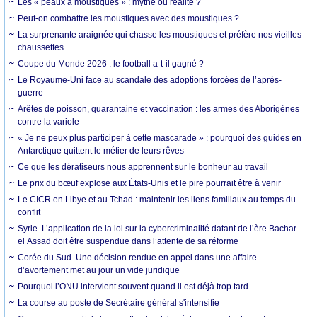
Les « peaux à moustiques » : mythe ou réalité ?
Peut-on combattre les moustiques avec des moustiques ?
La surprenante araignée qui chasse les moustiques et préfère nos vieilles
chaussettes
Coupe du Monde 2026 : le football a-t-il gagné ?
Le Royaume-Uni face au scandale des adoptions forcées de l’après-
guerre
Arêtes de poisson, quarantaine et vaccination : les armes des Aborigènes
contre la variole
« Je ne peux plus participer à cette mascarade » : pourquoi des guides en
Antarctique quittent le métier de leurs rêves
Ce que les dératiseurs nous apprennent sur le bonheur au travail
Le prix du bœuf explose aux États-Unis et le pire pourrait être à venir
Le CICR en Libye et au Tchad : maintenir les liens familiaux au temps du
conflit
Syrie. L’application de la loi sur la cybercriminalité datant de l’ère Bachar
el Assad doit être suspendue dans l’attente de sa réforme
Corée du Sud. Une décision rendue en appel dans une affaire
d’avortement met au jour un vide juridique
Pourquoi l’ONU intervient souvent quand il est déjà trop tard
La course au poste de Secrétaire général s'intensifie