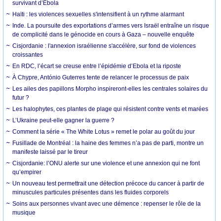
survivant d’Ebola
Haïti : les violences sexuelles s'intensifient à un rythme alarmant
Inde. La poursuite des exportations d’armes vers Israël entraîne un risque
de complicité dans le génocide en cours à Gaza – nouvelle enquête
Cisjordanie : l'annexion israélienne s'accélère, sur fond de violences
croissantes
En RDC, l’écart se creuse entre l’épidémie d’Ebola et la riposte
À Chypre, António Guterres tente de relancer le processus de paix
Les ailes des papillons Morpho inspireront-elles les centrales solaires du
futur ?
Les halophytes, ces plantes de plage qui résistent contre vents et marées
L’Ukraine peut-elle gagner la guerre ?
Comment la série « The White Lotus » remet le polar au goût du jour
Fusillade de Montréal : la haine des femmes n’a pas de parti, montre un
manifeste laissé par le tireur
Cisjordanie: l’ONU alerte sur une violence et une annexion qui ne font
qu’empirer
Un nouveau test permettrait une détection précoce du cancer à partir de
minuscules particules présentes dans les fluides corporels
Soins aux personnes vivant avec une démence : repenser le rôle de la
musique