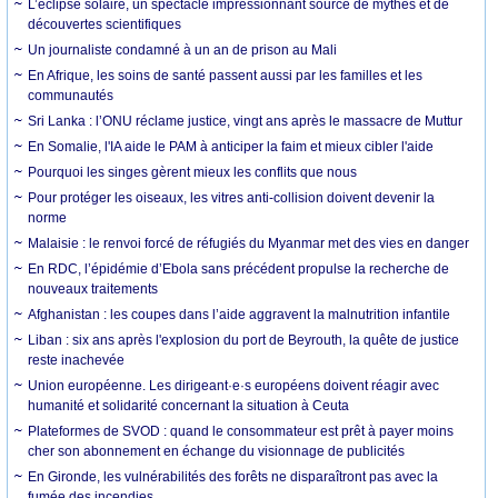
L’éclipse solaire, un spectacle impressionnant source de mythes et de
découvertes scientifiques
Un journaliste condamné à un an de prison au Mali
En Afrique, les soins de santé passent aussi par les familles et les
communautés
Sri Lanka : l’ONU réclame justice, vingt ans après le massacre de Muttur
En Somalie, l'IA aide le PAM à anticiper la faim et mieux cibler l'aide
Pourquoi les singes gèrent mieux les conflits que nous
Pour protéger les oiseaux, les vitres anti-collision doivent devenir la
norme
Malaisie : le renvoi forcé de réfugiés du Myanmar met des vies en danger
En RDC, l’épidémie d’Ebola sans précédent propulse la recherche de
nouveaux traitements
Afghanistan : les coupes dans l’aide aggravent la malnutrition infantile
Liban : six ans après l'explosion du port de Beyrouth, la quête de justice
reste inachevée
Union européenne. Les dirigeant·e·s européens doivent réagir avec
humanité et solidarité concernant la situation à Ceuta
Plateformes de SVOD : quand le consommateur est prêt à payer moins
cher son abonnement en échange du visionnage de publicités
En Gironde, les vulnérabilités des forêts ne disparaîtront pas avec la
fumée des incendies