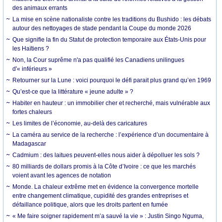
des animaux errants
La mise en scène nationaliste contre les traditions du Bushido : les débats
autour des nettoyages de stade pendant la Coupe du monde 2026
Que signifie la fin du Statut de protection temporaire aux États-Unis pour
les Haïtiens ?
Non, la Cour suprême n'a pas qualifié les Canadiens unilingues
d'« inférieurs »
Retourner sur la Lune : voici pourquoi le défi parait plus grand qu’en 1969
Qu’est-ce que la littérature « jeune adulte » ?
Habiter en hauteur : un immobilier cher et recherché, mais vulnérable aux
fortes chaleurs
Les limites de l’économie, au-delà des caricatures
La caméra au service de la recherche : l’expérience d’un documentaire à
Madagascar
Cadmium : des laitues peuvent-elles nous aider à dépolluer les sols ?
80 milliards de dollars promis à la Côte d’Ivoire : ce que les marchés
voient avant les agences de notation
Monde. La chaleur extrême met en évidence la convergence mortelle
entre changement climatique, cupidité des grandes entreprises et
défaillance politique, alors que les droits partent en fumée
« Me faire soigner rapidement m’a sauvé la vie » : Justin Singo Nguma,