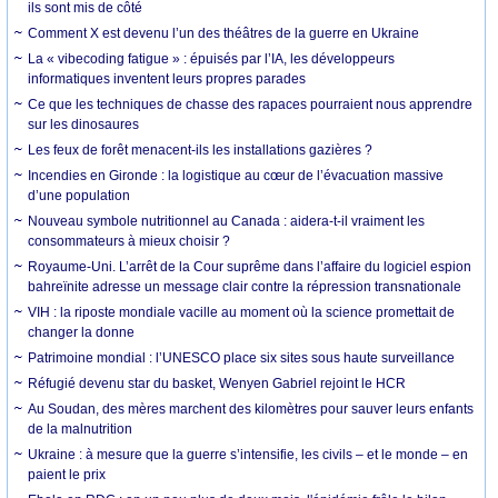
ils sont mis de côté
Comment X est devenu l’un des théâtres de la guerre en Ukraine
La « vibecoding fatigue » : épuisés par l’IA, les développeurs
informatiques inventent leurs propres parades
Ce que les techniques de chasse des rapaces pourraient nous apprendre
sur les dinosaures
Les feux de forêt menacent-ils les installations gazières ?
Incendies en Gironde : la logistique au cœur de l’évacuation massive
d’une population
Nouveau symbole nutritionnel au Canada : aidera-t-il vraiment les
consommateurs à mieux choisir ?
Royaume-Uni. L’arrêt de la Cour suprême dans l’affaire du logiciel espion
bahreïnite adresse un message clair contre la répression transnationale
VIH : la riposte mondiale vacille au moment où la science promettait de
changer la donne
Patrimoine mondial : l’UNESCO place six sites sous haute surveillance
Réfugié devenu star du basket, Wenyen Gabriel rejoint le HCR
Au Soudan, des mères marchent des kilomètres pour sauver leurs enfants
de la malnutrition
Ukraine : à mesure que la guerre s’intensifie, les civils – et le monde – en
paient le prix