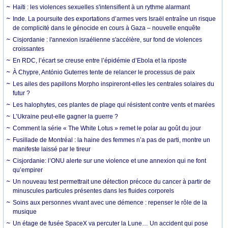
Haïti : les violences sexuelles s'intensifient à un rythme alarmant
Inde. La poursuite des exportations d’armes vers Israël entraîne un risque
de complicité dans le génocide en cours à Gaza – nouvelle enquête
Cisjordanie : l'annexion israélienne s'accélère, sur fond de violences
croissantes
En RDC, l’écart se creuse entre l’épidémie d’Ebola et la riposte
À Chypre, António Guterres tente de relancer le processus de paix
Les ailes des papillons Morpho inspireront-elles les centrales solaires du
futur ?
Les halophytes, ces plantes de plage qui résistent contre vents et marées
L’Ukraine peut-elle gagner la guerre ?
Comment la série « The White Lotus » remet le polar au goût du jour
Fusillade de Montréal : la haine des femmes n’a pas de parti, montre un
manifeste laissé par le tireur
Cisjordanie: l’ONU alerte sur une violence et une annexion qui ne font
qu’empirer
Un nouveau test permettrait une détection précoce du cancer à partir de
minuscules particules présentes dans les fluides corporels
Soins aux personnes vivant avec une démence : repenser le rôle de la
musique
Un étage de fusée SpaceX va percuter la Lune… Un accident qui pose