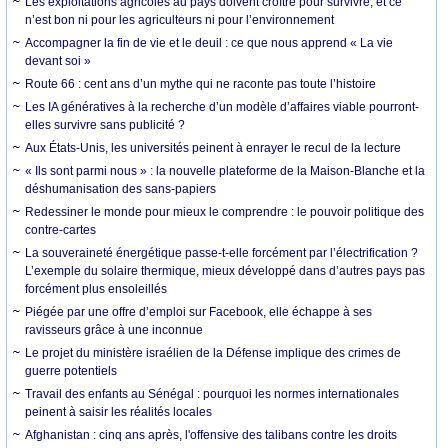
Les exploitations agricoles au pays doivent croître pour survivre, et ce
n’est bon ni pour les agriculteurs ni pour l’environnement
Accompagner la fin de vie et le deuil : ce que nous apprend « La vie
devant soi »
Route 66 : cent ans d’un mythe qui ne raconte pas toute l’histoire
Les IA génératives à la recherche d’un modèle d’affaires viable pourront-
elles survivre sans publicité ?
Aux États-Unis, les universités peinent à enrayer le recul de la lecture
« Ils sont parmi nous » : la nouvelle plateforme de la Maison-Blanche et la
déshumanisation des sans-papiers
Redessiner le monde pour mieux le comprendre : le pouvoir politique des
contre-cartes
La souveraineté énergétique passe-t-elle forcément par l’électrification ?
L’exemple du solaire thermique, mieux développé dans d’autres pays pas
forcément plus ensoleillés
Piégée par une offre d’emploi sur Facebook, elle échappe à ses
ravisseurs grâce à une inconnue
Le projet du ministère israélien de la Défense implique des crimes de
guerre potentiels
Travail des enfants au Sénégal : pourquoi les normes internationales
peinent à saisir les réalités locales
Afghanistan : cinq ans après, l'offensive des talibans contre les droits