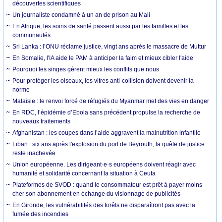
découvertes scientifiques
Un journaliste condamné à un an de prison au Mali
En Afrique, les soins de santé passent aussi par les familles et les
communautés
Sri Lanka : l’ONU réclame justice, vingt ans après le massacre de Muttur
En Somalie, l'IA aide le PAM à anticiper la faim et mieux cibler l'aide
Pourquoi les singes gèrent mieux les conflits que nous
Pour protéger les oiseaux, les vitres anti-collision doivent devenir la
norme
Malaisie : le renvoi forcé de réfugiés du Myanmar met des vies en danger
En RDC, l’épidémie d’Ebola sans précédent propulse la recherche de
nouveaux traitements
Afghanistan : les coupes dans l’aide aggravent la malnutrition infantile
Liban : six ans après l'explosion du port de Beyrouth, la quête de justice
reste inachevée
Union européenne. Les dirigeant·e·s européens doivent réagir avec
humanité et solidarité concernant la situation à Ceuta
Plateformes de SVOD : quand le consommateur est prêt à payer moins
cher son abonnement en échange du visionnage de publicités
En Gironde, les vulnérabilités des forêts ne disparaîtront pas avec la
fumée des incendies