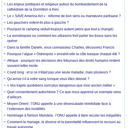
Les enjeux politiques et religieux autour du bombardement de la
cathédrale de la Dormition à Kiev
Le « SAVE America Act » : réforme de bon sens ou manœuvre partisane ?
Les gauchers votent-ils plus à gauche ?
Pourquoi le camping séduit toujours autant (alors que tout a changé)
La sonobiopsie ou comment les ultrasons font parler les tissus sans les
opérer
Dans la famille Darwin, vous connaissiez Charles, découvrez Francis
Pourquoi l’algue « Ostreopsis » envahit-elle la côte basque chaque été ?
Afrique : pourquoi les décisions des tribunaux des droits humains restent
souvent lettre morte
Covid long : et si ce n'était pas une seule maladie, mais plusieurs ?
Qu’arrive-t-il à votre sang lorsque vous êtes stressé ?
« Vos trajets quotidiens sont plus dangereux que mon ancien métier »
Quel consentement autochtone ? Ce que nous apprend un exemple venu
d’ailleurs
Moyen-Orient : l’ONU appelle à une désescalade immédiate face à
l’extension des hostilités
Hommage à Nelson Mandela : l’ONU appelle à faire reculer les inégalités
Comment le mariage, le divorce et la parentalité influencent le recours au
travail autonome