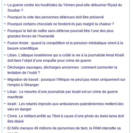
La guerre contre les houthistes du Yémen peut-elle détourner Riyad du
Soudan ?
Pourquoi le vote des personnes détenues doit être préservé
Pourquoi certains chocolats ne fondent-ils pas malgré la chaleur ?
Pourquoi le fait de naître sans défense pourrait être l’une des plus
grandes forces de l’humanité
Fusion froide : quand la compétition et la pression médiatique virent à la
bavure scientifique
Liban. L’attaque israélienne qui a coûté la vie à la journaliste Amal Khalil
doit faire l’objet d’une enquête pour crime de guerre
Décharges sauvages, décharges anciennes : comment surmonter la
tentation de l’oubli ?
Migration de travail : pourquoi l'Afrique ne peut pas miser uniquement sur
l'emploi à l'étranger
Liban : Le meurtre d’une journaliste par Israël est un crime de guerre
manifeste
Israël : Les retards imposés aux ambulances palestiniennes mettent des
vies en danger
Chine. Le militant arrêté au Tibet à cause d’une photo du dalaï-lama doit
être libéré
El Niño menace 49 millions de personnes de faim, le PAM intensifie sa