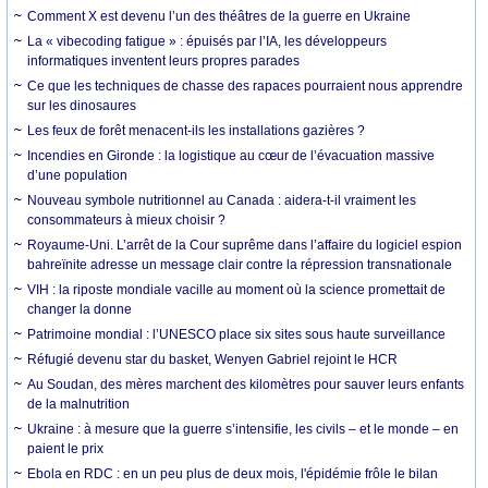
Comment X est devenu l’un des théâtres de la guerre en Ukraine
La « vibecoding fatigue » : épuisés par l’IA, les développeurs
informatiques inventent leurs propres parades
Ce que les techniques de chasse des rapaces pourraient nous apprendre
sur les dinosaures
Les feux de forêt menacent-ils les installations gazières ?
Incendies en Gironde : la logistique au cœur de l’évacuation massive
d’une population
Nouveau symbole nutritionnel au Canada : aidera-t-il vraiment les
consommateurs à mieux choisir ?
Royaume-Uni. L’arrêt de la Cour suprême dans l’affaire du logiciel espion
bahreïnite adresse un message clair contre la répression transnationale
VIH : la riposte mondiale vacille au moment où la science promettait de
changer la donne
Patrimoine mondial : l’UNESCO place six sites sous haute surveillance
Réfugié devenu star du basket, Wenyen Gabriel rejoint le HCR
Au Soudan, des mères marchent des kilomètres pour sauver leurs enfants
de la malnutrition
Ukraine : à mesure que la guerre s’intensifie, les civils – et le monde – en
paient le prix
Ebola en RDC : en un peu plus de deux mois, l'épidémie frôle le bilan