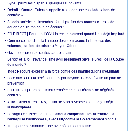
Syrie : parmi les disparus, quelques survivants
Détroit d'Ormuz : Guterres appelle à stopper une escalade « hors de
contrôle »
Alcools américains invendus : faut-il profiter des nouveaux droits de
douane de Trump pour les écouler ?
EN DIRECT | Pourquoi l’ONU intervient souvent quand il est déjà trop tard
Commerce mondial : la flambée des prix masque la faiblesse des
volumes, sur fond de crise au Moyen-Orient
Gaza : des progrès fragiles contre la faim
Le foot et la foi : l’évangélisme a-t-il réellement privé le Brésil de la Coupe
du monde ?
Inde : Recours excessif à la force contre des manifestations d’étudiants
Face aux 300 000 décès annuels par noyade, l’OMS dévoile un plan de
prévention
EN DIRECT | Comment mieux empêcher les différends de dégénérer en
conflits ?
« Taxi Driver » : en 1976, le film de Martin Scorsese annonçait déjà
la manosphère
La saga One Piece peut nous aider à comprendre les alternatives à
l’entreprise traditionnelle, avec Luffy contre le Gouvernement Mondial
Transparence salariale : une avancée en demi-teinte