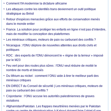
Comment l'IA modernise la dictature africaine
Les attaques contre les identités trans deviennent un outil politique
stratégique au Brésil
Retour d'espèces menacées grâce aux efforts de conservation menés
dans le monde entier
France. La solution pour protéger les enfants en ligne n’est pas d’interdire,
mais de modifier la conception des plateformes
Les minéraux critiques, moteurs de paix ou carburant des conflits ?
Nicaragua : l'ONU déplore de nouvelles atteintes aux droits civils et
politiques
RDC : des experts de l'ONU dénoncent le « règne de la terreur » imposé
par le M23
Feu vert pour des routes plus sûres : l'ONU veut réduire de moitié le
nombre de morts et blessés
Du lithium au nickel : comment l’ONU aide à tirer le meilleur parti des
minéraux critiques
EN DIRECT du Conseil de sécurité | Les minéraux critiques, moteurs de
paix ou carburant des conflits ?
Cisjordanie : l’ONU accuse les autorités palestiniennes de graves
violations
Afghanistan/Pakistan. Les frappes meurtrières menées par le Pakistan
contre un centre de désintoxication à Kaboul doivent faire l’objet d’une