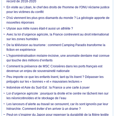
record de 2018-2020
En visite au Liban, le chef des droits de l'homme de l'ONU réclame justice
pour les victimes du conflit
D'où viennent les plus gros diamants du monde ? La géologie apporte de
nouvelles réponses
Ulysse aux mille ruses était-il aussi un athlète ?
Avec la loi d’urgence agricole, la France contrevient au droit international
sur les zones humides
De la télévision au tourisme : comment Camping Paradis transforme la
fiction en expérience
L’hypominéralisation molaire-incisive, une anomalie dentaire mal connue
qui touche des millions d’enfants
Comment la présence de MSC Croisières dans les ports français est
devenue un enjeu de souveraineté nationale
Peu importe ce que les enfants lisent, tant qu’ils lisent ? Dépasser les
préjugés sur les « bonnes » et « mauvaises lectures »
Indonésie et Asie du Sud-Est : la France a une carte à jouer
Loi d’urgence agricole : pourquoi la droite et le centre ne lâchent rien sur
les néonicotinoïdes et le stockage de l’eau
Les lanceurs d’alerte au travail se censurent, car ils sont ignorés par leur
hiérarchie. Comment éviter d’en arriver à un drame ?
Peut-on s’inspirer du Japon pour repenser la durabilité de la filière textile