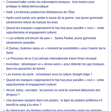
Comment lutter contre les informations toxiques : trois leviers pour
protéger le débat démocratique
Haïti. Les femmes pallient les défaillances de l’État
Après avoir perdu une jambe à cause de la guerre, une jeune gymnaste
ukrainienne refuse de baisser les bras
Quand les marques s’approprient le hip-hop pour paraître « cool » : entre
opportunisme et engagement culturel
« Les enfants ont besoin de paix » : Sasha Paskal, jeune gymnaste
ukrainienne amputée
À Damas, Guterres salue un « moment de possibilités » pour l'avenir de la
Syrie
Le Procureur de la Cour pénale internationale Karim Khan révoqué
Incendies : développer un « drone-avion » pour détecter les gaz toxiques
dans les panaches de fumée
Les moines du punk : connaissez-vous la culture straight edge ?
Quand les marques s'approprient le hip-hop pour paraître « cool » : entre
opportunisme et engagement culturel
Alcool, tabac, cannabis : les jeunes se sont-ils vraiment détournés des
drogues ?
Une punaise-vampire dans nos jardins : le tigre du platane préférera-t-il
bientôt le sang à la sève ?
Au Venezuela, les femmes restent les plus exposées après les séismes