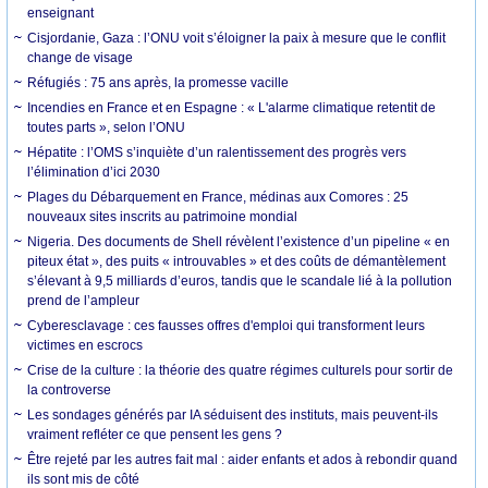
enseignant
Cisjordanie, Gaza : l’ONU voit s’éloigner la paix à mesure que le conflit
change de visage
Réfugiés : 75 ans après, la promesse vacille
Incendies en France et en Espagne : « L'alarme climatique retentit de
toutes parts », selon l’ONU
Hépatite : l’OMS s’inquiète d’un ralentissement des progrès vers
l’élimination d’ici 2030
Plages du Débarquement en France, médinas aux Comores : 25
nouveaux sites inscrits au patrimoine mondial
Nigeria. Des documents de Shell révèlent l’existence d’un pipeline « en
piteux état », des puits « introuvables » et des coûts de démantèlement
s’élevant à 9,5 milliards d’euros, tandis que le scandale lié à la pollution
prend de l’ampleur
Cyberesclavage : ces fausses offres d'emploi qui transforment leurs
victimes en escrocs
Crise de la culture : la théorie des quatre régimes culturels pour sortir de
la controverse
Les sondages générés par IA séduisent des instituts, mais peuvent-ils
vraiment refléter ce que pensent les gens ?
Être rejeté par les autres fait mal : aider enfants et ados à rebondir quand
ils sont mis de côté