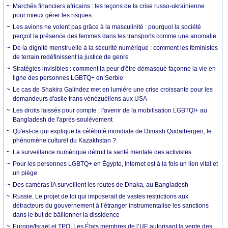
Marchés financiers africains : les leçons de la crise russo-ukrainienne
pour mieux gérer les risques
Les avions ne volent pas grâce à la masculinité : pourquoi la société
perçoit la présence des femmes dans les transports comme une anomalie
De la dignité menstruelle à la sécurité numérique : comment les féministes
de terrain redéfinissent la justice de genre
Stratégies invisibles : comment la peur d'être démasqué façonne la vie en
ligne des personnes LGBTQ+ en Serbie
Le cas de Shakira Galíndez met en lumière une crise croissante pour les
demandeurs d'asile trans vénézuéliens aux USA
Les droits laissés pour compte : l'avenir de la mobilisation LGBTQI+ au
Bangladesh de l'après-soulèvement
Qu'est-ce qui explique la célébrité mondiale de Dimash Qudaibergen, le
phénomène culturel du Kazakhstan ?
La surveillance numérique détruit la santé mentale des activistes
Pour les personnes LGBTQ+ en Égypte, Internet est à la fois un lien vital et
un piège
Des caméras IA surveillent les routes de Dhaka, au Bangladesh
Russie. Le projet de loi qui imposerait de vastes restrictions aux
détracteurs du gouvernement à l’étranger instrumentalise les sanctions
dans le but de bâillonner la dissidence
Europe/Israël et TPO. Les États membres de l’UE autorisant la vente des