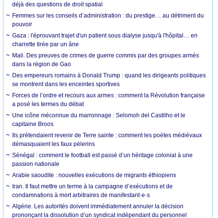
déjà des questions de droit spatial
Femmes sur les conseils d’administration : du prestige… au détriment du
pouvoir
Gaza : l'éprouvant trajet d'un patient sous dialyse jusqu'à l'hôpital… en
charrette tirée par un âne
Mali. Des preuves de crimes de guerre commis par des groupes armés
dans la région de Gao
Des empereurs romains à Donald Trump : quand les dirigeants politiques
se montrent dans les enceintes sportives
Forces de l’ordre et recours aux armes : comment la Révolution française
a posé les termes du débat
Une icône méconnue du marronnage : Selomoh del Castilho et le
capitaine Broos
Ils prétendaient revenir de Terre sainte : comment les poètes médiévaux
démasquaient les faux pèlerins
Sénégal : comment le football est passé d’un héritage colonial à une
passion nationale
Arabie saoudite : nouvelles exécutions de migrants éthiopiens
Iran. Il faut mettre un terme à la campagne d’exécutions et de
condamnations à mort arbitraires de manifestant·e·s
Algérie. Les autorités doivent immédiatement annuler la décision
prononçant la dissolution d’un syndicat indépendant du personnel