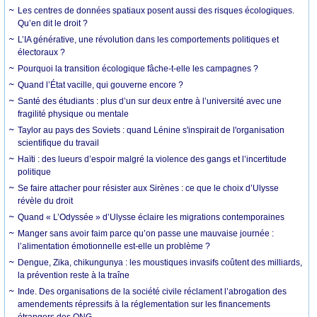
Les centres de données spatiaux posent aussi des risques écologiques.
Qu’en dit le droit ?
L’IA générative, une révolution dans les comportements politiques et
électoraux ?
Pourquoi la transition écologique fâche-t-elle les campagnes ?
Quand l’État vacille, qui gouverne encore ?
Santé des étudiants : plus d’un sur deux entre à l’université avec une
fragilité physique ou mentale
Taylor au pays des Soviets : quand Lénine s'inspirait de l'organisation
scientifique du travail
Haïti : des lueurs d’espoir malgré la violence des gangs et l’incertitude
politique
Se faire attacher pour résister aux Sirènes : ce que le choix d’Ulysse
révèle du droit
Quand « L’Odyssée » d’Ulysse éclaire les migrations contemporaines
Manger sans avoir faim parce qu’on passe une mauvaise journée :
l’alimentation émotionnelle est-elle un problème ?
Dengue, Zika, chikungunya : les moustiques invasifs coûtent des milliards,
la prévention reste à la traîne
Inde. Des organisations de la société civile réclament l’abrogation des
amendements répressifs à la réglementation sur les financements
étrangers des ONG