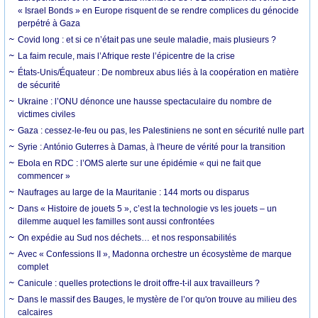
« Israel Bonds » en Europe risquent de se rendre complices du génocide
perpétré à Gaza
Covid long : et si ce n’était pas une seule maladie, mais plusieurs ?
La faim recule, mais l’Afrique reste l’épicentre de la crise
États-Unis/Équateur : De nombreux abus liés à la coopération en matière
de sécurité
Ukraine : l’ONU dénonce une hausse spectaculaire du nombre de
victimes civiles
Gaza : cessez-le-feu ou pas, les Palestiniens ne sont en sécurité nulle part
Syrie : António Guterres à Damas, à l'heure de vérité pour la transition
Ebola en RDC : l’OMS alerte sur une épidémie « qui ne fait que
commencer »
Naufrages au large de la Mauritanie : 144 morts ou disparus
Dans « Histoire de jouets 5 », c’est la technologie vs les jouets – un
dilemme auquel les familles sont aussi confrontées
On expédie au Sud nos déchets… et nos responsabilités
Avec « Confessions II », Madonna orchestre un écosystème de marque
complet
Canicule : quelles protections le droit offre-t-il aux travailleurs ?
Dans le massif des Bauges, le mystère de l’or qu'on trouve au milieu des
calcaires