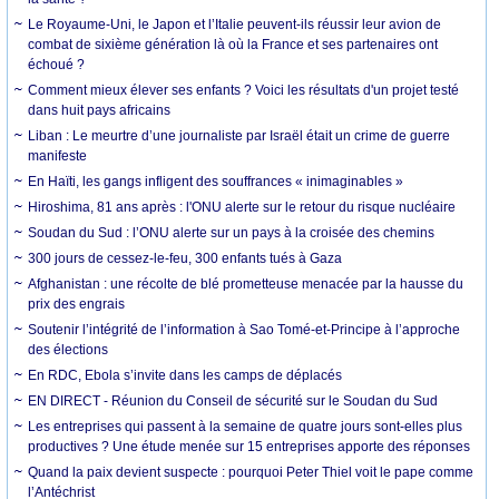
Le Royaume-Uni, le Japon et l’Italie peuvent-ils réussir leur avion de
combat de sixième génération là où la France et ses partenaires ont
échoué ?
Comment mieux élever ses enfants ? Voici les résultats d'un projet testé
dans huit pays africains
Liban : Le meurtre d’une journaliste par Israël était un crime de guerre
manifeste
En Haïti, les gangs infligent des souffrances « inimaginables »
Hiroshima, 81 ans après : l'ONU alerte sur le retour du risque nucléaire
Soudan du Sud : l’ONU alerte sur un pays à la croisée des chemins
300 jours de cessez-le-feu, 300 enfants tués à Gaza
Afghanistan : une récolte de blé prometteuse menacée par la hausse du
prix des engrais
Soutenir l’intégrité de l’information à Sao Tomé-et-Principe à l’approche
des élections
En RDC, Ebola s’invite dans les camps de déplacés
EN DIRECT - Réunion du Conseil de sécurité sur le Soudan du Sud
Les entreprises qui passent à la semaine de quatre jours sont-elles plus
productives ? Une étude menée sur 15 entreprises apporte des réponses
Quand la paix devient suspecte : pourquoi Peter Thiel voit le pape comme
l’Antéchrist