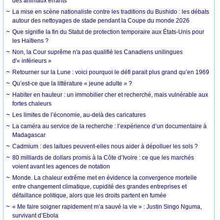
des animaux errants
La mise en scène nationaliste contre les traditions du Bushido : les débats
autour des nettoyages de stade pendant la Coupe du monde 2026
Que signifie la fin du Statut de protection temporaire aux États-Unis pour
les Haïtiens ?
Non, la Cour suprême n'a pas qualifié les Canadiens unilingues
d'« inférieurs »
Retourner sur la Lune : voici pourquoi le défi parait plus grand qu’en 1969
Qu’est-ce que la littérature « jeune adulte » ?
Habiter en hauteur : un immobilier cher et recherché, mais vulnérable aux
fortes chaleurs
Les limites de l’économie, au-delà des caricatures
La caméra au service de la recherche : l’expérience d’un documentaire à
Madagascar
Cadmium : des laitues peuvent-elles nous aider à dépolluer les sols ?
80 milliards de dollars promis à la Côte d’Ivoire : ce que les marchés
voient avant les agences de notation
Monde. La chaleur extrême met en évidence la convergence mortelle
entre changement climatique, cupidité des grandes entreprises et
défaillance politique, alors que les droits partent en fumée
« Me faire soigner rapidement m’a sauvé la vie » : Justin Singo Nguma,
survivant d’Ebola