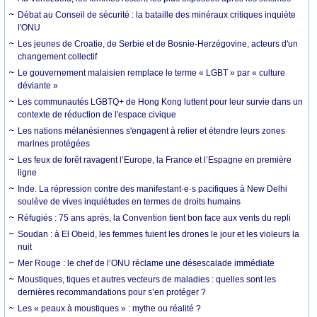
Débat au Conseil de sécurité : la bataille des minéraux critiques inquiète
l'ONU
Les jeunes de Croatie, de Serbie et de Bosnie-Herzégovine, acteurs d'un
changement collectif
Le gouvernement malaisien remplace le terme « LGBT » par « culture
déviante »
Les communautés LGBTQ+ de Hong Kong luttent pour leur survie dans un
contexte de réduction de l'espace civique
Les nations mélanésiennes s'engagent à relier et étendre leurs zones
marines protégées
Les feux de forêt ravagent l’Europe, la France et l’Espagne en première
ligne
Inde. La répression contre des manifestant·e·s pacifiques à New Delhi
soulève de vives inquiétudes en termes de droits humains
Réfugiés : 75 ans après, la Convention tient bon face aux vents du repli
Soudan : à El Obeid, les femmes fuient les drones le jour et les violeurs la
nuit
Mer Rouge : le chef de l’ONU réclame une désescalade immédiate
Moustiques, tiques et autres vecteurs de maladies : quelles sont les
dernières recommandations pour s’en protéger ?
Les « peaux à moustiques » : mythe ou réalité ?