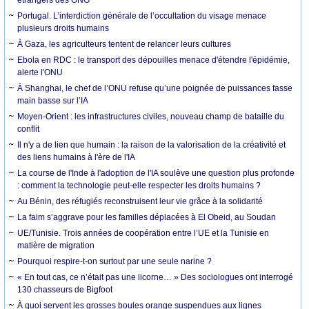
Portugal. L’interdiction générale de l’occultation du visage menace
plusieurs droits humains
À Gaza, les agriculteurs tentent de relancer leurs cultures
Ebola en RDC : le transport des dépouilles menace d'étendre l'épidémie,
alerte l'ONU
À Shanghai, le chef de l’ONU refuse qu’une poignée de puissances fasse
main basse sur l’IA
Moyen-Orient : les infrastructures civiles, nouveau champ de bataille du
conflit
Il n'y a de lien que humain : la raison de la valorisation de la créativité et
des liens humains à l'ère de l'IA
La course de l'Inde à l'adoption de l'IA soulève une question plus profonde
: comment la technologie peut-elle respecter les droits humains ?
Au Bénin, des réfugiés reconstruisent leur vie grâce à la solidarité
La faim s’aggrave pour les familles déplacées à El Obeid, au Soudan
UE/Tunisie. Trois années de coopération entre l’UE et la Tunisie en
matière de migration
Pourquoi respire-t-on surtout par une seule narine ?
« En tout cas, ce n’était pas une licorne… » Des sociologues ont interrogé
130 chasseurs de Bigfoot
À quoi servent les grosses boules orange suspendues aux lignes