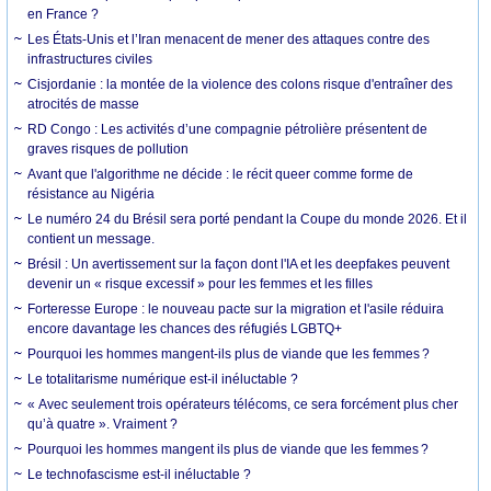
en France ?
Les États-Unis et l’Iran menacent de mener des attaques contre des
infrastructures civiles
Cisjordanie : la montée de la violence des colons risque d'entraîner des
atrocités de masse
RD Congo : Les activités d’une compagnie pétrolière présentent de
graves risques de pollution
Avant que l'algorithme ne décide : le récit queer comme forme de
résistance au Nigéria
Le numéro 24 du Brésil sera porté pendant la Coupe du monde 2026. Et il
contient un message.
Brésil : Un avertissement sur la façon dont l'IA et les deepfakes peuvent
devenir un « risque excessif » pour les femmes et les filles
Forteresse Europe : le nouveau pacte sur la migration et l'asile réduira
encore davantage les chances des réfugiés LGBTQ+
Pourquoi les hommes mangent-ils plus de viande que les femmes ?
Le totalitarisme numérique est-il inéluctable ?
« Avec seulement trois opérateurs télécoms, ce sera forcément plus cher
qu’à quatre ». Vraiment ?
Pourquoi les hommes mangent ils plus de viande que les femmes ?
Le technofascisme est-il inéluctable ?