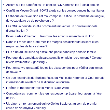
Accord sur les pandémies : le chef de l'OMS presse les États d’aboutir
Conflit au Moyen-Orient : l’OMS alerte sur les conséquences humanitaires
La théorie de l’évolution est mal comprise : est-ce un problème de langue,
de vocabulaire ou de psychologie ?
Les ONG à bout de souffle : comment réinventer un nouveau modèle
d’organisation ?
Billes, cartes Pokémon… Pourquoi les enfants aiment faire du troc
Dans la France des outre-mer, les marges des distributeurs sont-elles
responsables de la vie chère ?
Plus d’un adulte sur cinq est touché par le handicap dans sa famille
Pourquoi des candidats disparaissent-ils en plein recrutement ? Ce que
révèle vraiment le « ghosting »
Peut-on suivre un salarié toutes les dix secondes pour vérifier son temps
de travail ?
Ce que les retraits du Burkina Faso, du Mali et du Niger de la Cour pénale
internationale révèlent de la diffusion autoritaire
Libérez le rappeur marocain Mehdi Black Wind
Compétences : comment les jeunes peuvent préparer leur avenir à l’ère
de l’IA
Ukraine : un remaniement qui révèle les fractures au sein du premier
cercle de Volodymyr Zelensky