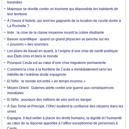
travesties
Majorque se révolte contre un tourisme qui dépossède les habitants de
leur territoire
À l’heure d’Airbnb, qui sont les gagnants de la location de courte durée à
La Rochelle ?
Inde : la crise de la classe moyenne nourrit la colère étudiante
Bavure scientifique : quand un grand physicien se penche sur les
« pouvoirs » des sourciers
Les plans de travail en quartz, à l’origine d’une crise de santé publique
aux États-Unis et dans le monde
Pourquoi Ceuta est au cœur d’une crise migratoire permanente
Comment la crise à la frontière de Ceuta a immédiatement servi les
intérêts de l’extrême droite espagnole
El Niño : le monde est entré « en terrain inconnu »
Moyen-Orient : Guterres alerte contre une guerre aux conséquences
mondiales
El Niño : pourquoi des millions de vies sont en danger
À Sao Tomé-et-Principe, l’ONU soutient la confiance des citoyens dans les
urnes
Espagne. Il faut veiller à placer les droits humains, la dignité et l’humanité
au cœur de la réponse apportée à l’afflux exceptionnel de personnes à
Ceuta