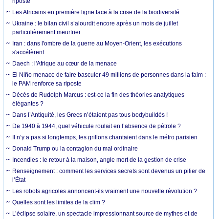
riposte
Les Africains en première ligne face à la crise de la biodiversité
Ukraine : le bilan civil s’alourdit encore après un mois de juillet
particulièrement meurtrier
Iran : dans l'ombre de la guerre au Moyen-Orient, les exécutions
s'accélèrent
Daech : l'Afrique au cœur de la menace
El Niño menace de faire basculer 49 millions de personnes dans la faim :
le PAM renforce sa riposte
Décès de Rudolph Marcus : est-ce la fin des théories analytiques
élégantes ?
Dans l’Antiquité, les Grecs n’étaient pas tous bodybuildés !
De 1940 à 1944, quel véhicule roulait en l’absence de pétrole ?
Il n’y a pas si longtemps, les grillons chantaient dans le métro parisien
Donald Trump ou la contagion du mal ordinaire
Incendies : le retour à la maison, angle mort de la gestion de crise
Renseignement : comment les services secrets sont devenus un pilier de
l’État
Les robots agricoles annoncent-ils vraiment une nouvelle révolution ?
Quelles sont les limites de la clim ?
L’éclipse solaire, un spectacle impressionnant source de mythes et de