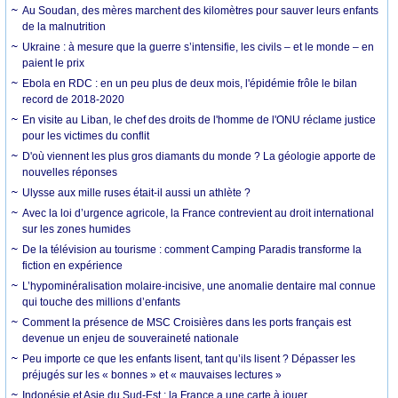
Au Soudan, des mères marchent des kilomètres pour sauver leurs enfants
de la malnutrition
Ukraine : à mesure que la guerre s’intensifie, les civils – et le monde – en
paient le prix
Ebola en RDC : en un peu plus de deux mois, l'épidémie frôle le bilan
record de 2018-2020
En visite au Liban, le chef des droits de l'homme de l'ONU réclame justice
pour les victimes du conflit
D'où viennent les plus gros diamants du monde ? La géologie apporte de
nouvelles réponses
Ulysse aux mille ruses était-il aussi un athlète ?
Avec la loi d’urgence agricole, la France contrevient au droit international
sur les zones humides
De la télévision au tourisme : comment Camping Paradis transforme la
fiction en expérience
L’hypominéralisation molaire-incisive, une anomalie dentaire mal connue
qui touche des millions d’enfants
Comment la présence de MSC Croisières dans les ports français est
devenue un enjeu de souveraineté nationale
Peu importe ce que les enfants lisent, tant qu’ils lisent ? Dépasser les
préjugés sur les « bonnes » et « mauvaises lectures »
Indonésie et Asie du Sud-Est : la France a une carte à jouer