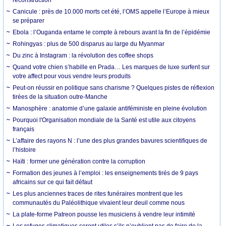
Canicule : près de 10.000 morts cet été, l’OMS appelle l’Europe à mieux
se préparer
Ebola : l’Ouganda entame le compte à rebours avant la fin de l’épidémie
Rohingyas : plus de 500 disparus au large du Myanmar
Du zinc à Instagram : la révolution des coffee shops
Quand votre chien s’habille en Prada… Les marques de luxe surfent sur
votre affect pour vous vendre leurs produits
Peut-on réussir en politique sans charisme ? Quelques pistes de réflexion
tirées de la situation outre-Manche
Manosphère : anatomie d’une galaxie antiféministe en pleine évolution
Pourquoi l'Organisation mondiale de la Santé est utile aux citoyens
français
L’affaire des rayons N : l’une des plus grandes bavures scientifiques de
l’histoire
Haïti : former une génération contre la corruption
Formation des jeunes à l’emploi : les enseignements tirés de 9 pays
africains sur ce qui fait défaut
Les plus anciennes traces de rites funéraires montrent que les
communautés du Paléolithique vivaient leur deuil comme nous
La plate-forme Patreon pousse les musiciens à vendre leur intimité
Les refuges climatiques seront utiles s’ils n’oublient pas de faire de la