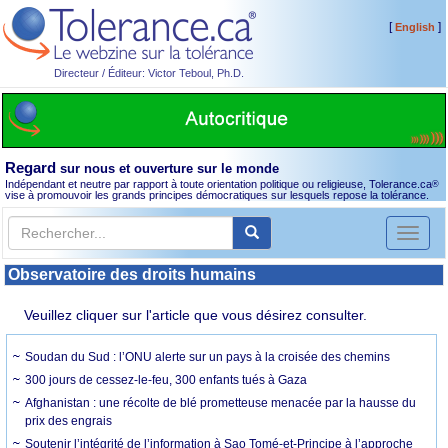
[
]
English
Directeur / Éditeur: Victor Teboul, Ph.D.
Regard
sur nous et ouverture sur le monde
Indépendant et neutre par rapport à toute orientation politique ou religieuse, Tolerance.ca
®
vise à promouvoir les grands principes démocratiques sur lesquels repose la tolérance.
Toggl
naviga
Observatoire des droits humains
Veuillez cliquer sur l'article que vous désirez consulter.
Soudan du Sud : l’ONU alerte sur un pays à la croisée des chemins
300 jours de cessez-le-feu, 300 enfants tués à Gaza
Afghanistan : une récolte de blé prometteuse menacée par la hausse du
prix des engrais
Soutenir l’intégrité de l’information à Sao Tomé-et-Principe à l’approche