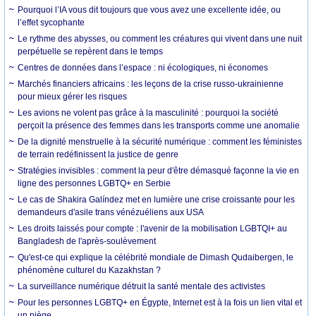
Pourquoi l’IA vous dit toujours que vous avez une excellente idée, ou
l’effet sycophante
Le rythme des abysses, ou comment les créatures qui vivent dans une nuit
perpétuelle se repèrent dans le temps
Centres de données dans l’espace : ni écologiques, ni économes
Marchés financiers africains : les leçons de la crise russo-ukrainienne
pour mieux gérer les risques
Les avions ne volent pas grâce à la masculinité : pourquoi la société
perçoit la présence des femmes dans les transports comme une anomalie
De la dignité menstruelle à la sécurité numérique : comment les féministes
de terrain redéfinissent la justice de genre
Stratégies invisibles : comment la peur d'être démasqué façonne la vie en
ligne des personnes LGBTQ+ en Serbie
Le cas de Shakira Galíndez met en lumière une crise croissante pour les
demandeurs d'asile trans vénézuéliens aux USA
Les droits laissés pour compte : l'avenir de la mobilisation LGBTQI+ au
Bangladesh de l'après-soulèvement
Qu'est-ce qui explique la célébrité mondiale de Dimash Qudaibergen, le
phénomène culturel du Kazakhstan ?
La surveillance numérique détruit la santé mentale des activistes
Pour les personnes LGBTQ+ en Égypte, Internet est à la fois un lien vital et
un piège