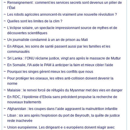
Renseignement : comment les services secrets sont devenus un pilier de
l’État
Les robots agricoles annoncent-ils vraiment une nouvelle révolution ?
Quelles sont les limites de la clim ?
L’éclipse solaire, un spectacle impressionnant source de mythes et de
découvertes scientifiques
Un journaliste condamné à un an de prison au Mali
En Afrique, les soins de santé passent aussi par les familles et les
communautés
Sri Lanka : l’ONU réclame justice, vingt ans après le massacre de Muttur
En Somalie, l'IA aide le PAM à anticiper la faim et mieux cibler l'aide
Pourquoi les singes gèrent mieux les conflits que nous
Pour protéger les oiseaux, les vitres anti-collision doivent devenir la
norme
Malaisie : le renvoi forcé de réfugiés du Myanmar met des vies en danger
En RDC, l’épidémie d’Ebola sans précédent propulse la recherche de
nouveaux traitements
Afghanistan : les coupes dans l’aide aggravent la malnutrition infantile
Liban : six ans après l'explosion du port de Beyrouth, la quête de justice
reste inachevée
Union européenne. Les dirigeant·e·s européens doivent réagir avec