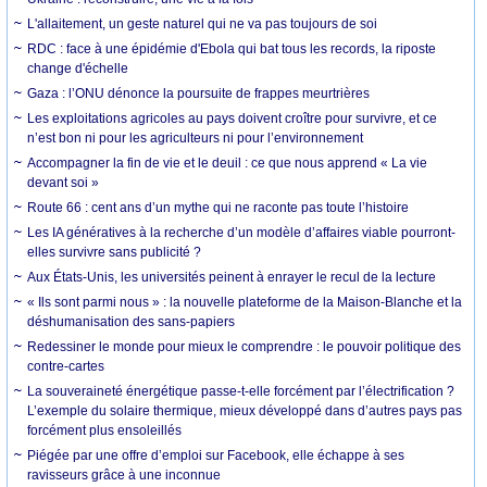
L'allaitement, un geste naturel qui ne va pas toujours de soi
RDC : face à une épidémie d'Ebola qui bat tous les records, la riposte
change d'échelle
Gaza : l’ONU dénonce la poursuite de frappes meurtrières
Les exploitations agricoles au pays doivent croître pour survivre, et ce
n’est bon ni pour les agriculteurs ni pour l’environnement
Accompagner la fin de vie et le deuil : ce que nous apprend « La vie
devant soi »
Route 66 : cent ans d’un mythe qui ne raconte pas toute l’histoire
Les IA génératives à la recherche d’un modèle d’affaires viable pourront-
elles survivre sans publicité ?
Aux États-Unis, les universités peinent à enrayer le recul de la lecture
« Ils sont parmi nous » : la nouvelle plateforme de la Maison-Blanche et la
déshumanisation des sans-papiers
Redessiner le monde pour mieux le comprendre : le pouvoir politique des
contre-cartes
La souveraineté énergétique passe-t-elle forcément par l’électrification ?
L’exemple du solaire thermique, mieux développé dans d’autres pays pas
forcément plus ensoleillés
Piégée par une offre d’emploi sur Facebook, elle échappe à ses
ravisseurs grâce à une inconnue