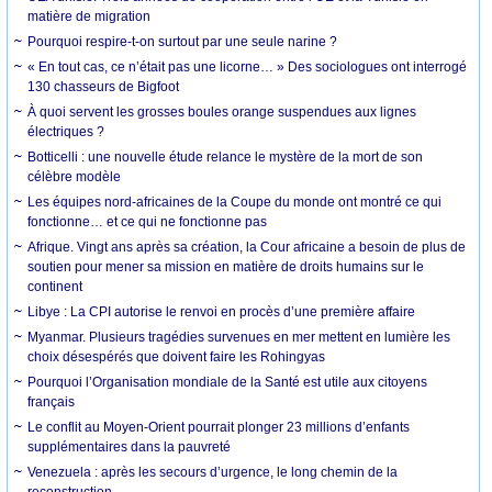
matière de migration
Pourquoi respire-t-on surtout par une seule narine ?
« En tout cas, ce n’était pas une licorne… » Des sociologues ont interrogé
130 chasseurs de Bigfoot
À quoi servent les grosses boules orange suspendues aux lignes
électriques ?
Botticelli : une nouvelle étude relance le mystère de la mort de son
célèbre modèle
Les équipes nord-africaines de la Coupe du monde ont montré ce qui
fonctionne… et ce qui ne fonctionne pas
Afrique. Vingt ans après sa création, la Cour africaine a besoin de plus de
soutien pour mener sa mission en matière de droits humains sur le
continent
Libye : La CPI autorise le renvoi en procès d’une première affaire
Myanmar. Plusieurs tragédies survenues en mer mettent en lumière les
choix désespérés que doivent faire les Rohingyas
Pourquoi l’Organisation mondiale de la Santé est utile aux citoyens
français
Le conflit au Moyen-Orient pourrait plonger 23 millions d’enfants
supplémentaires dans la pauvreté
Venezuela : après les secours d’urgence, le long chemin de la
reconstruction