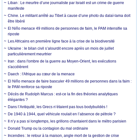
Liban : Le meurtre d’une journaliste par Israël est un crime de guerre
manifeste
Chine. Le militant arrêté au Tibet à cause d’une photo du dalaï-lama doit
être libéré
El Niño menace 49 millions de personnes de faim, le PAM intensifie sa
riposte
Les Africains en première ligne face à la crise de la biodiversité
Ukraine : le bilan civil s’alourdit encore après un mois de juillet
particulièrement meurtrier
Iran : dans l'ombre de la guerre au Moyen-Orient, les exécutions
s'accélèrent
Daech : l'Afrique au cœur de la menace
El Niño menace de faire basculer 49 millions de personnes dans la faim :
le PAM renforce sa riposte
Décès de Rudolph Marcus : est-ce la fin des théories analytiques
élégantes ?
Dans l’Antiquité, les Grecs n’étaient pas tous bodybuildés !
De 1940 à 1944, quel véhicule roulait en l’absence de pétrole ?
Il n’y a pas si longtemps, les grillons chantaient dans le métro parisien
Donald Trump ou la contagion du mal ordinaire
Incendies : le retour à la maison, angle mort de la gestion de crise