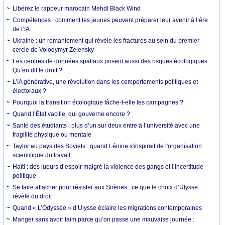
Libérez le rappeur marocain Mehdi Black Wind
Compétences : comment les jeunes peuvent préparer leur avenir à l’ère
de l’IA
Ukraine : un remaniement qui révèle les fractures au sein du premier
cercle de Volodymyr Zelensky
Les centres de données spatiaux posent aussi des risques écologiques.
Qu’en dit le droit ?
L’IA générative, une révolution dans les comportements politiques et
électoraux ?
Pourquoi la transition écologique fâche-t-elle les campagnes ?
Quand l’État vacille, qui gouverne encore ?
Santé des étudiants : plus d’un sur deux entre à l’université avec une
fragilité physique ou mentale
Taylor au pays des Soviets : quand Lénine s'inspirait de l'organisation
scientifique du travail
Haïti : des lueurs d’espoir malgré la violence des gangs et l’incertitude
politique
Se faire attacher pour résister aux Sirènes : ce que le choix d’Ulysse
révèle du droit
Quand « L’Odyssée » d’Ulysse éclaire les migrations contemporaines
Manger sans avoir faim parce qu’on passe une mauvaise journée :