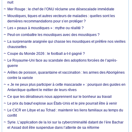
nuit
Mer Rouge : le chef de l’ONU réclame une désescalade immédiate
Moustiques, tiques et autres vecteurs de maladies : quelles sont les
dernières recommandations pour s’en protéger ?
Les « peaux à moustiques » : mythe ou réalité ?
Peut-on combattre les moustiques avec des moustiques ?
La surprenante araignée qui chasse les moustiques et préfère nos vieilles
chaussettes
Coupe du Monde 2026 : le football a-t-il gagné ?
Le Royaume-Uni face au scandale des adoptions forcées de l’après-
guerre
Arêtes de poisson, quarantaine et vaccination : les armes des Aborigènes
contre la variole
« Je ne peux plus participer à cette mascarade » : pourquoi des guides en
Antarctique quittent le métier de leurs rêves
Ce que les dératiseurs nous apprennent sur le bonheur au travail
Le prix du bœuf explose aux États-Unis et le pire pourrait être à venir
Le CICR en Libye et au Tchad : maintenir les liens familiaux au temps du
conflit
Syrie. L’application de la loi sur la cybercriminalité datant de l’ère Bachar
el Assad doit être suspendue dans l’attente de sa réforme