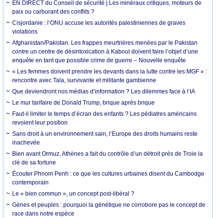
EN DIRECT du Conseil de sécurité | Les minéraux critiques, moteurs de
paix ou carburant des conflits ?
Cisjordanie : l’ONU accuse les autorités palestiniennes de graves
violations
Afghanistan/Pakistan. Les frappes meurtrières menées par le Pakistan
contre un centre de désintoxication à Kaboul doivent faire l’objet d’une
enquête en tant que possible crime de guerre – Nouvelle enquête
« Les femmes doivent prendre les devants dans la lutte contre les MGF » :
rencontre avec Tala, survivante et militante gambienne
Que deviendront nos médias d’information ? Les dilemmes face à l’IA
Le mur tarifaire de Donald Trump, brique après brique
Faut-il limiter le temps d’écran des enfants ? Les pédiatres américains
revoient leur position
Sans droit à un environnement sain, l’Europe des droits humains reste
inachevée
Bien avant Ormuz, Athènes a fait du contrôle d’un détroit près de Troie la
clé de sa fortune
Écouter Phnom Penh : ce que les cultures urbaines disent du Cambodge
contemporain
Le « bien commun », un concept post-libéral ?
Gènes et peuples : pourquoi la génétique ne corrobore pas le concept de
race dans notre espèce