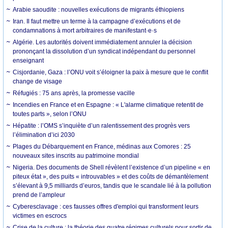
Arabie saoudite : nouvelles exécutions de migrants éthiopiens
Iran. Il faut mettre un terme à la campagne d’exécutions et de
condamnations à mort arbitraires de manifestant·e·s
Algérie. Les autorités doivent immédiatement annuler la décision
prononçant la dissolution d’un syndicat indépendant du personnel
enseignant
Cisjordanie, Gaza : l’ONU voit s’éloigner la paix à mesure que le conflit
change de visage
Réfugiés : 75 ans après, la promesse vacille
Incendies en France et en Espagne : « L'alarme climatique retentit de
toutes parts », selon l’ONU
Hépatite : l’OMS s’inquiète d’un ralentissement des progrès vers
l’élimination d’ici 2030
Plages du Débarquement en France, médinas aux Comores : 25
nouveaux sites inscrits au patrimoine mondial
Nigeria. Des documents de Shell révèlent l’existence d’un pipeline « en
piteux état », des puits « introuvables » et des coûts de démantèlement
s’élevant à 9,5 milliards d’euros, tandis que le scandale lié à la pollution
prend de l’ampleur
Cyberesclavage : ces fausses offres d'emploi qui transforment leurs
victimes en escrocs
Crise de la culture : la théorie des quatre régimes culturels pour sortir de