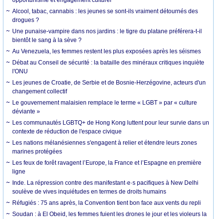
Alcool, tabac, cannabis : les jeunes se sont-ils vraiment détournés des
drogues ?
Une punaise-vampire dans nos jardins : le tigre du platane préférera-t-il
bientôt le sang à la sève ?
Au Venezuela, les femmes restent les plus exposées après les séismes
Débat au Conseil de sécurité : la bataille des minéraux critiques inquiète
l'ONU
Les jeunes de Croatie, de Serbie et de Bosnie-Herzégovine, acteurs d'un
changement collectif
Le gouvernement malaisien remplace le terme « LGBT » par « culture
déviante »
Les communautés LGBTQ+ de Hong Kong luttent pour leur survie dans un
contexte de réduction de l'espace civique
Les nations mélanésiennes s'engagent à relier et étendre leurs zones
marines protégées
Les feux de forêt ravagent l’Europe, la France et l’Espagne en première
ligne
Inde. La répression contre des manifestant·e·s pacifiques à New Delhi
soulève de vives inquiétudes en termes de droits humains
Réfugiés : 75 ans après, la Convention tient bon face aux vents du repli
Soudan : à El Obeid, les femmes fuient les drones le jour et les violeurs la