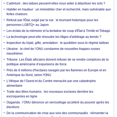
Cadmium : des laitues peuvent-elles nous aider à dépolluer les sols ?
Habiter en hauteur : un immobilier cher et recherché, mais vulnérable aux
fortes chaleurs
Refusé par l'État, exigé par la rue : le tournant historique pour les
personnes LGBTQ+ au Japon
Les éclats de la mémoire et la tentative de coup d'État à Trinité-et-Tobago
La technologie peut-elle résoudre les litiges d'arbitrage au kendo ?
Inspection du hijab, gifle, arrestation : le quotidien sous le régime taliban
Ukraine : le chef de l’ONU condamne de nouvelles frappes russes
meurtrières
Tribune. Les États africains doivent refuser de se rendre complices de la
politique américaine d’expulsions de force
Près de 6 millions d'hectares ravagés par les flammes en Europe et en
Amérique du Nord, selon l'ONU
L’Afrique de l’Ouest et du Centre menacée par une catastrophe
alimentaire
Traite des êtres humains : les nouveaux esclaves derrière les
escroqueries en ligne
Ouganda : l’ONU dénonce un verrouillage accéléré du pouvoir après les
élections
De la communication de crise aux voix des communautés : réinventer la