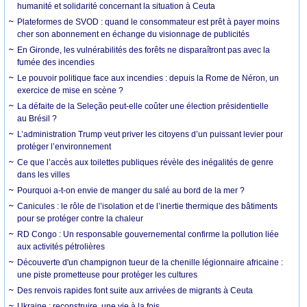
humanité et solidarité concernant la situation à Ceuta
Plateformes de SVOD : quand le consommateur est prêt à payer moins
cher son abonnement en échange du visionnage de publicités
En Gironde, les vulnérabilités des forêts ne disparaîtront pas avec la
fumée des incendies
Le pouvoir politique face aux incendies : depuis la Rome de Néron, un
exercice de mise en scène ?
La défaite de la Seleção peut-elle coûter une élection présidentielle
au Brésil ?
L’administration Trump veut priver les citoyens d’un puissant levier pour
protéger l’environnement
Ce que l’accès aux toilettes publiques révèle des inégalités de genre
dans les villes
Pourquoi a-t-on envie de manger du salé au bord de la mer ?
Canicules : le rôle de l’isolation et de l’inertie thermique des bâtiments
pour se protéger contre la chaleur
RD Congo : Un responsable gouvernemental confirme la pollution liée
aux activités pétrolières
Découverte d'un champignon tueur de la chenille légionnaire africaine :
une piste prometteuse pour protéger les cultures
Des renvois rapides font suite aux arrivées de migrants à Ceuta
Ukraine : reconstruire, une vie à la fois