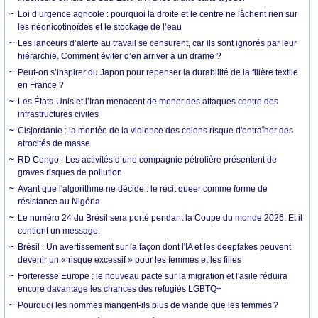
Loi d’urgence agricole : pourquoi la droite et le centre ne lâchent rien sur
les néonicotinoïdes et le stockage de l’eau
Les lanceurs d’alerte au travail se censurent, car ils sont ignorés par leur
hiérarchie. Comment éviter d’en arriver à un drame ?
Peut-on s’inspirer du Japon pour repenser la durabilité de la filière textile
en France ?
Les États-Unis et l’Iran menacent de mener des attaques contre des
infrastructures civiles
Cisjordanie : la montée de la violence des colons risque d'entraîner des
atrocités de masse
RD Congo : Les activités d’une compagnie pétrolière présentent de
graves risques de pollution
Avant que l'algorithme ne décide : le récit queer comme forme de
résistance au Nigéria
Le numéro 24 du Brésil sera porté pendant la Coupe du monde 2026. Et il
contient un message.
Brésil : Un avertissement sur la façon dont l'IA et les deepfakes peuvent
devenir un « risque excessif » pour les femmes et les filles
Forteresse Europe : le nouveau pacte sur la migration et l'asile réduira
encore davantage les chances des réfugiés LGBTQ+
Pourquoi les hommes mangent-ils plus de viande que les femmes ?