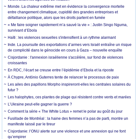
Monde. La chaleur extrême met en évidence la convergence mortelle
entre changement climatique, cupidité des grandes entreprises et
défaillance politique, alors que les droits partent en fumée
« Me faire soigner rapidement m’a sauvé la vie » : Justin Singo Nguma,
survivant d’Ebola
Haïti : les violences sexuelles s'intensifient à un rythme alarmant
Inde. La poursuite des exportations d’armes vers Israël entraîne un risque
de complicité dans le génocide en cours à Gaza – nouvelle enquête
Cisjordanie : l'annexion israélienne s'accélère, sur fond de violences
croissantes
En RDC, l’écart se creuse entre l’épidémie d’Ebola et la riposte
À Chypre, António Guterres tente de relancer le processus de paix
Les ailes des papillons Morpho inspireront-elles les centrales solaires du
futur ?
Les halophytes, ces plantes de plage qui résistent contre vents et marées
L’Ukraine peut-elle gagner la guerre ?
Comment la série « The White Lotus » remet le polar au goût du jour
Fusillade de Montréal : la haine des femmes n’a pas de parti, montre un
manifeste laissé par le tireur
Cisjordanie: l’ONU alerte sur une violence et une annexion qui ne font
qu’empirer