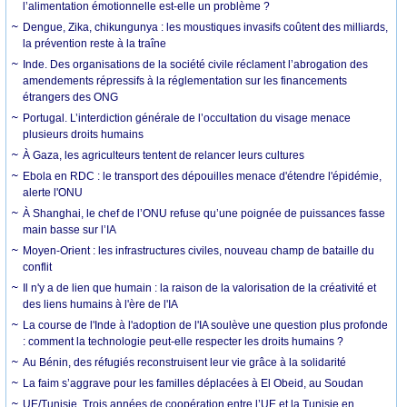
l’alimentation émotionnelle est-elle un problème ?
Dengue, Zika, chikungunya : les moustiques invasifs coûtent des milliards,
la prévention reste à la traîne
Inde. Des organisations de la société civile réclament l’abrogation des
amendements répressifs à la réglementation sur les financements
étrangers des ONG
Portugal. L’interdiction générale de l’occultation du visage menace
plusieurs droits humains
À Gaza, les agriculteurs tentent de relancer leurs cultures
Ebola en RDC : le transport des dépouilles menace d'étendre l'épidémie,
alerte l'ONU
À Shanghai, le chef de l’ONU refuse qu’une poignée de puissances fasse
main basse sur l’IA
Moyen-Orient : les infrastructures civiles, nouveau champ de bataille du
conflit
Il n'y a de lien que humain : la raison de la valorisation de la créativité et
des liens humains à l'ère de l'IA
La course de l'Inde à l'adoption de l'IA soulève une question plus profonde
: comment la technologie peut-elle respecter les droits humains ?
Au Bénin, des réfugiés reconstruisent leur vie grâce à la solidarité
La faim s’aggrave pour les familles déplacées à El Obeid, au Soudan
UE/Tunisie. Trois années de coopération entre l’UE et la Tunisie en