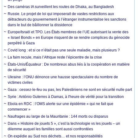
Des caméras IA surveillent les routes de Dhaka, au Bangladesh
Russie. Le projet de loi qui imposerait de vastes restrictions aux
détracteurs du gouvernement à l’étranger instrumentalise les sanctions
dans le but de bâillonner la dissidence
Europe/Israël et TPO. Les États membres de l’UE autorisant la vente des
« Israel Bonds » en Europe risquent de se rendre complices du génocide
perpétré à Gaza
Covid long : et si ce n’était pas une seule maladie, mais plusieurs ?
La faim recule, mais l’Afrique reste l’épicentre de la crise
États-Unis/Équateur : De nombreux abus liés à la coopération en matière
de sécurité
Ukraine : l’ONU dénonce une hausse spectaculaire du nombre de
victimes civiles
Gaza : cessez-le-feu ou pas, les Palestiniens ne sont en sécurité nulle part
Syrie : António Guterres à Damas, à l'heure de vérité pour la transition
Ebola en RDC : l’OMS alerte sur une épidémie « qui ne fait que
commencer »
Naufrages au large de la Mauritanie : 144 morts ou disparus
Dans « Histoire de jouets 5 », c’est la technologie vs les jouets – un
dilemme auquel les familles sont aussi confrontées
On expédie au Sud nos déchets… et nos responsabilités