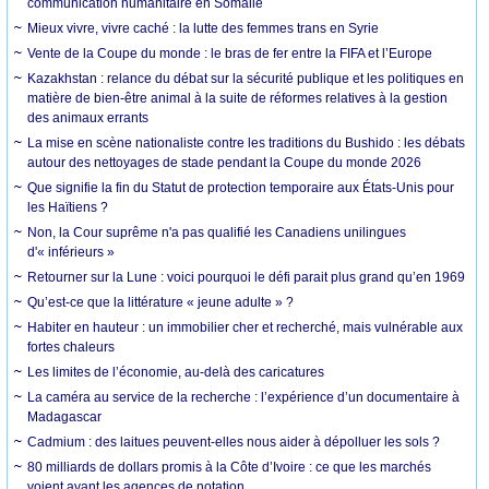
communication humanitaire en Somalie
Mieux vivre, vivre caché : la lutte des femmes trans en Syrie
Vente de la Coupe du monde : le bras de fer entre la FIFA et l’Europe
Kazakhstan : relance du débat sur la sécurité publique et les politiques en
matière de bien-être animal à la suite de réformes relatives à la gestion
des animaux errants
La mise en scène nationaliste contre les traditions du Bushido : les débats
autour des nettoyages de stade pendant la Coupe du monde 2026
Que signifie la fin du Statut de protection temporaire aux États-Unis pour
les Haïtiens ?
Non, la Cour suprême n'a pas qualifié les Canadiens unilingues
d'« inférieurs »
Retourner sur la Lune : voici pourquoi le défi parait plus grand qu’en 1969
Qu’est-ce que la littérature « jeune adulte » ?
Habiter en hauteur : un immobilier cher et recherché, mais vulnérable aux
fortes chaleurs
Les limites de l’économie, au-delà des caricatures
La caméra au service de la recherche : l’expérience d’un documentaire à
Madagascar
Cadmium : des laitues peuvent-elles nous aider à dépolluer les sols ?
80 milliards de dollars promis à la Côte d’Ivoire : ce que les marchés
voient avant les agences de notation