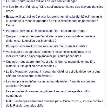
El Niño : pourquoi des millions de vies sont en danger
À Sao Tomé-et-Principe, l’ONU soutient la confiance des citoyens dans les
urnes
Espagne. Il faut veiller à placer les droits humains, la dignité et l’humanité
au cœur de la réponse apportée à l’afflux exceptionnel de personnes à
Ceuta
Pourquoi les vieux torchons essuient-ils mieux que les neufs ?
Que peut nous apprendre l’Australie, référence mondiale en matière
d’alerte, sur la gestion des incendies ?
Pourquoi les vieux torchons essuient-ils mieux que les neufs ?
Vie sexuelle des rainettes : comment les femelles construisent de
meilleurs nids en s'accouplant avec plusieurs partenaires
Que peut nous apprendre l’Australie, référence mondiale en matière
d’alerte, sur la gestion des incendies ?
La fée Morgane : comment la sœur du roi Arthur est-elle devenue la plus
célèbre des sorcières médiévales ?
Les tout premiers influenceurs au monde étaient français et sont nés
après la Révolution
Les séquelles du cancer compliquent souvent l’usage des outils
numériques
Mali : Les frappes aériennes menées par « Africa Corps », sous le contrôle
de la Russie, tuent des civils