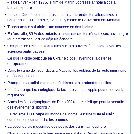
« Taxi Driver » : en 1976, le film de Martin Scorsese annonçait déjà
la manosphère
La saga One Piece peut nous aider à comprendre les alternatives à
l’entreprise traditionnelle, avec Luffy contre le Gouvernement Mondial
Transparence salariale : une avancée en demi-teinte
En Australie, 85 % des enfants utilisent encore les réseaux sociaux malgré
leur interdiction : est-ce déjà un échec ?
Comprendre l’effet des canicules sur la biodiversité du littoral avec les
sciences participatives
Ce que la crise politique en Ukraine dit de l’avenir de la défense
européenne
Dans le camp de Tsoundzou, à Mayotte, les oubliés de la route migratoire
de l’océan Indien
Pourquoi masculinisme et antisémitisme sont profondément liés
Le découpage technologique, la tactique vaine d’Apple pour esquiver la
régulation
Après les Jeux olympiques de Paris 2024, quel héritage pour la sécurité
des évènements sportifs ?
Le racisme à la Coupe du monde de football est une triste réalité :
comment en comprendre les origines
La seconde vie méconnue des pesticides dans l’atmosphère
Ghana. Six ans après le lynchage à mort d’Akua Denteh, aucune loi n’a