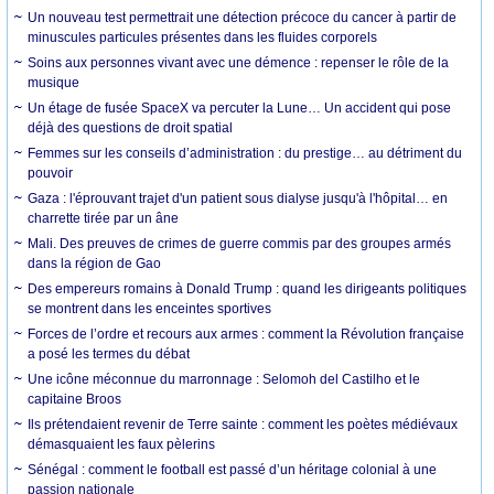
Un nouveau test permettrait une détection précoce du cancer à partir de
minuscules particules présentes dans les fluides corporels
Soins aux personnes vivant avec une démence : repenser le rôle de la
musique
Un étage de fusée SpaceX va percuter la Lune… Un accident qui pose
déjà des questions de droit spatial
Femmes sur les conseils d’administration : du prestige… au détriment du
pouvoir
Gaza : l'éprouvant trajet d'un patient sous dialyse jusqu'à l'hôpital… en
charrette tirée par un âne
Mali. Des preuves de crimes de guerre commis par des groupes armés
dans la région de Gao
Des empereurs romains à Donald Trump : quand les dirigeants politiques
se montrent dans les enceintes sportives
Forces de l’ordre et recours aux armes : comment la Révolution française
a posé les termes du débat
Une icône méconnue du marronnage : Selomoh del Castilho et le
capitaine Broos
Ils prétendaient revenir de Terre sainte : comment les poètes médiévaux
démasquaient les faux pèlerins
Sénégal : comment le football est passé d’un héritage colonial à une
passion nationale