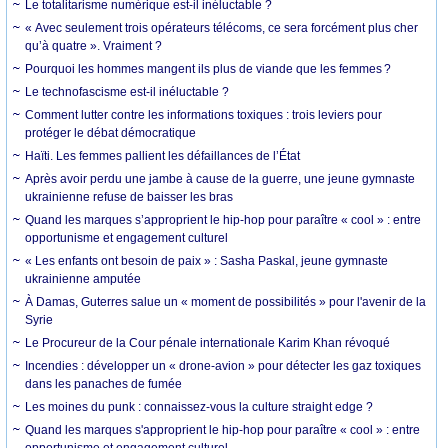
Le totalitarisme numérique est-il inéluctable ?
« Avec seulement trois opérateurs télécoms, ce sera forcément plus cher
qu’à quatre ». Vraiment ?
Pourquoi les hommes mangent ils plus de viande que les femmes ?
Le technofascisme est-il inéluctable ?
Comment lutter contre les informations toxiques : trois leviers pour
protéger le débat démocratique
Haïti. Les femmes pallient les défaillances de l’État
Après avoir perdu une jambe à cause de la guerre, une jeune gymnaste
ukrainienne refuse de baisser les bras
Quand les marques s’approprient le hip-hop pour paraître « cool » : entre
opportunisme et engagement culturel
« Les enfants ont besoin de paix » : Sasha Paskal, jeune gymnaste
ukrainienne amputée
À Damas, Guterres salue un « moment de possibilités » pour l'avenir de la
Syrie
Le Procureur de la Cour pénale internationale Karim Khan révoqué
Incendies : développer un « drone-avion » pour détecter les gaz toxiques
dans les panaches de fumée
Les moines du punk : connaissez-vous la culture straight edge ?
Quand les marques s'approprient le hip-hop pour paraître « cool » : entre
opportunisme et engagement culturel