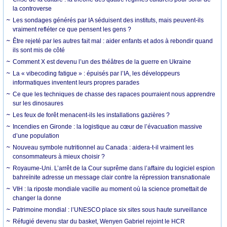
la controverse
Les sondages générés par IA séduisent des instituts, mais peuvent-ils
vraiment refléter ce que pensent les gens ?
Être rejeté par les autres fait mal : aider enfants et ados à rebondir quand
ils sont mis de côté
Comment X est devenu l’un des théâtres de la guerre en Ukraine
La « vibecoding fatigue » : épuisés par l’IA, les développeurs
informatiques inventent leurs propres parades
Ce que les techniques de chasse des rapaces pourraient nous apprendre
sur les dinosaures
Les feux de forêt menacent-ils les installations gazières ?
Incendies en Gironde : la logistique au cœur de l’évacuation massive
d’une population
Nouveau symbole nutritionnel au Canada : aidera-t-il vraiment les
consommateurs à mieux choisir ?
Royaume-Uni. L’arrêt de la Cour suprême dans l’affaire du logiciel espion
bahreïnite adresse un message clair contre la répression transnationale
VIH : la riposte mondiale vacille au moment où la science promettait de
changer la donne
Patrimoine mondial : l’UNESCO place six sites sous haute surveillance
Réfugié devenu star du basket, Wenyen Gabriel rejoint le HCR