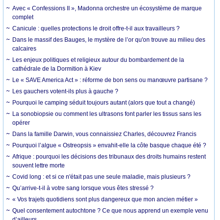
Avec « Confessions II », Madonna orchestre un écosystème de marque
complet
Canicule : quelles protections le droit offre-t-il aux travailleurs ?
Dans le massif des Bauges, le mystère de l’or qu'on trouve au milieu des
calcaires
Les enjeux politiques et religieux autour du bombardement de la
cathédrale de la Dormition à Kiev
Le « SAVE America Act » : réforme de bon sens ou manœuvre partisane ?
Les gauchers votent-ils plus à gauche ?
Pourquoi le camping séduit toujours autant (alors que tout a changé)
La sonobiopsie ou comment les ultrasons font parler les tissus sans les
opérer
Dans la famille Darwin, vous connaissiez Charles, découvrez Francis
Pourquoi l’algue « Ostreopsis » envahit-elle la côte basque chaque été ?
Afrique : pourquoi les décisions des tribunaux des droits humains restent
souvent lettre morte
Covid long : et si ce n'était pas une seule maladie, mais plusieurs ?
Qu’arrive-t-il à votre sang lorsque vous êtes stressé ?
« Vos trajets quotidiens sont plus dangereux que mon ancien métier »
Quel consentement autochtone ? Ce que nous apprend un exemple venu
d’ailleurs