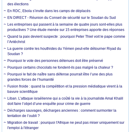
des élections
En RDC, Ebola s’invite dans les camps de déplacés
EN DIRECT - Réunion du Conseil de sécurité sur le Soudan du Sud
Les entreprises qui passent à la semaine de quatre jours sont-elles plus
productives ? Une étude menée sur 15 entreprises apporte des réponses
Quand la paix devient suspecte : pourquoi Peter Thiel voit le pape comme
l’Antéchrist
La guerre contre les houthistes du Yémen peut-elle détourner Riyad du
Soudan ?
Pourquoi le vote des personnes détenues doit être préservé
Pourquoi certains chocolats ne fondent-ils pas malgré la chaleur ?
Pourquoi le fait de naître sans défense pourrait être l’une des plus
grandes forces de l’humanité
Fusion froide : quand la compétition et la pression médiatique virent à la
bavure scientifique
Liban. L’attaque israélienne qui a coûté la vie à la journaliste Amal Khalil
doit faire l’objet d’une enquête pour crime de guerre
Décharges sauvages, décharges anciennes : comment surmonter la
tentation de l’oubli ?
Migration de travail : pourquoi l'Afrique ne peut pas miser uniquement sur
l'emploi à l'étranger