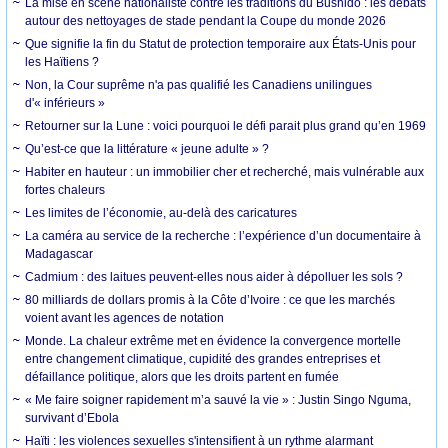
La mise en scène nationaliste contre les traditions du Bushido : les débats
autour des nettoyages de stade pendant la Coupe du monde 2026
Que signifie la fin du Statut de protection temporaire aux États-Unis pour
les Haïtiens ?
Non, la Cour suprême n'a pas qualifié les Canadiens unilingues
d'« inférieurs »
Retourner sur la Lune : voici pourquoi le défi parait plus grand qu’en 1969
Qu’est-ce que la littérature « jeune adulte » ?
Habiter en hauteur : un immobilier cher et recherché, mais vulnérable aux
fortes chaleurs
Les limites de l’économie, au-delà des caricatures
La caméra au service de la recherche : l’expérience d’un documentaire à
Madagascar
Cadmium : des laitues peuvent-elles nous aider à dépolluer les sols ?
80 milliards de dollars promis à la Côte d’Ivoire : ce que les marchés
voient avant les agences de notation
Monde. La chaleur extrême met en évidence la convergence mortelle
entre changement climatique, cupidité des grandes entreprises et
défaillance politique, alors que les droits partent en fumée
« Me faire soigner rapidement m’a sauvé la vie » : Justin Singo Nguma,
survivant d’Ebola
Haïti : les violences sexuelles s'intensifient à un rythme alarmant