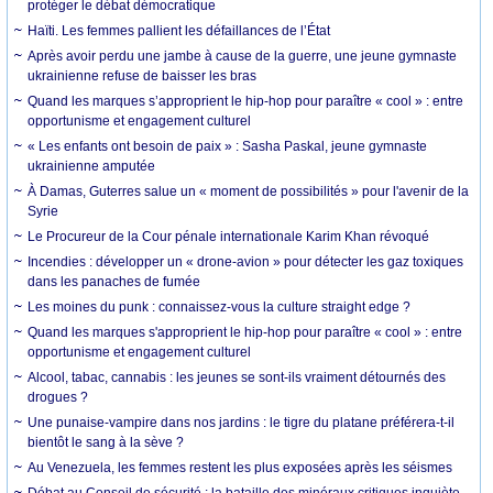
protéger le débat démocratique
Haïti. Les femmes pallient les défaillances de l’État
Après avoir perdu une jambe à cause de la guerre, une jeune gymnaste
ukrainienne refuse de baisser les bras
Quand les marques s’approprient le hip-hop pour paraître « cool » : entre
opportunisme et engagement culturel
« Les enfants ont besoin de paix » : Sasha Paskal, jeune gymnaste
ukrainienne amputée
À Damas, Guterres salue un « moment de possibilités » pour l'avenir de la
Syrie
Le Procureur de la Cour pénale internationale Karim Khan révoqué
Incendies : développer un « drone-avion » pour détecter les gaz toxiques
dans les panaches de fumée
Les moines du punk : connaissez-vous la culture straight edge ?
Quand les marques s'approprient le hip-hop pour paraître « cool » : entre
opportunisme et engagement culturel
Alcool, tabac, cannabis : les jeunes se sont-ils vraiment détournés des
drogues ?
Une punaise-vampire dans nos jardins : le tigre du platane préférera-t-il
bientôt le sang à la sève ?
Au Venezuela, les femmes restent les plus exposées après les séismes
Débat au Conseil de sécurité : la bataille des minéraux critiques inquiète