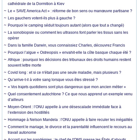
cathédrale de la Dormition à Kiev
Le « SAVE America Act » : réforme de bon sens ou manœuvre partisane ?
Les gauchers votent-ils plus à gauche ?
Pourquoi le camping séduit toujours autant (alors que tout a changé)
La sonobiopsie ou comment les ultrasons font parler les tissus sans les
opérer
Dans la famille Darwin, vous connaissiez Charles, découvrez Francis
Pourquoi l’algue « Ostreopsis » envahit-elle la côte basque chaque été ?
Afrique : pourquoi les décisions des tribunaux des droits humains restent
souvent lettre morte
Covid long : et si ce n'était pas une seule maladie, mais plusieurs ?
Qu’arrive-t-il à votre sang lorsque vous êtes stressé ?
« Vos trajets quotidiens sont plus dangereux que mon ancien métier »
Quel consentement autochtone ? Ce que nous apprend un exemple venu
d’ailleurs
Moyen-Orient : l’ONU appelle à une désescalade immédiate face à
l’extension des hostilités
Hommage à Nelson Mandela : l’ONU appelle à faire reculer les inégalités
Comment le mariage, le divorce et la parentalité influencent le recours au
travail autonome
Accord sur les pandémies : le chef de l'OMS presse les États d’aboutir