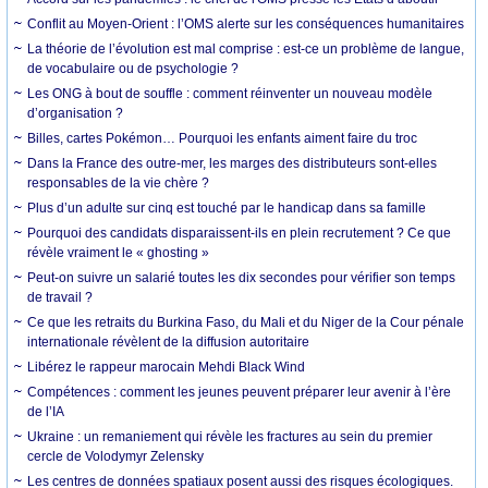
Conflit au Moyen-Orient : l’OMS alerte sur les conséquences humanitaires
La théorie de l’évolution est mal comprise : est-ce un problème de langue,
de vocabulaire ou de psychologie ?
Les ONG à bout de souffle : comment réinventer un nouveau modèle
d’organisation ?
Billes, cartes Pokémon… Pourquoi les enfants aiment faire du troc
Dans la France des outre-mer, les marges des distributeurs sont-elles
responsables de la vie chère ?
Plus d’un adulte sur cinq est touché par le handicap dans sa famille
Pourquoi des candidats disparaissent-ils en plein recrutement ? Ce que
révèle vraiment le « ghosting »
Peut-on suivre un salarié toutes les dix secondes pour vérifier son temps
de travail ?
Ce que les retraits du Burkina Faso, du Mali et du Niger de la Cour pénale
internationale révèlent de la diffusion autoritaire
Libérez le rappeur marocain Mehdi Black Wind
Compétences : comment les jeunes peuvent préparer leur avenir à l’ère
de l’IA
Ukraine : un remaniement qui révèle les fractures au sein du premier
cercle de Volodymyr Zelensky
Les centres de données spatiaux posent aussi des risques écologiques.