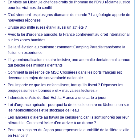
En visite au Liban, le chef des droits de l'homme de l'ONU réclame justice
pour les victimes du conflit
D'où viennent les plus gros diamants du monde ? La géologie apporte de
nouvelles réponses
Ulysse aux mille ruses était-il aussi un athlète ?
Avec la loi d’urgence agricole, la France contrevient au droit international
sur les zones humides
De la télévision au tourisme : comment Camping Paradis transforme la
fiction en expérience
L’hypominéralisation molaire-incisive, une anomalie dentaire mal connue
qui touche des millions d’enfants
Comment la présence de MSC Croisières dans les ports français est
devenue un enjeu de souveraineté nationale
Peu importe ce que les enfants lisent, tant qu’ils lisent ? Dépasser les
préjugés sur les « bonnes » et « mauvaises lectures »
Indonésie et Asie du Sud-Est : la France a une carte à jouer
Loi d’urgence agricole : pourquoi la droite et le centre ne lâchent rien sur
les néonicotinoïdes et le stockage de l’eau
Les lanceurs d’alerte au travail se censurent, car ils sont ignorés par leur
hiérarchie. Comment éviter d’en arriver à un drame ?
Peut-on s’inspirer du Japon pour repenser la durabilité de la filière textile
en France ?