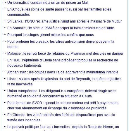
Un journaliste condamné à un an de prison au Mali
En Afrique, les soins de santé passent aussi par les familles et les
communautés
Sri Lanka : l’ONU réclame justice, vingt ans après le massacre de Muttur
En Somalie, l'IA aide le PAM à anticiper la faim et mieux cibler l'aide
Pourquoi les singes gèrent mieux les conflits que nous
Pour protéger les oiseaux, les vitres anti-collision doivent devenir la
norme
Malaisie : le renvoi forcé de réfugiés du Myanmar met des vies en danger
En RDC, l’épidémie d’Ebola sans précédent propulse la recherche de
nouveaux traitements
Afghanistan : les coupes dans l’aide aggravent la malnutrition infantile
Liban : six ans après l'explosion du port de Beyrouth, la quête de justice
reste inachevée
Union européenne. Les dirigeant·e·s européens doivent réagir avec
humanité et solidarité concernant la situation à Ceuta
Plateformes de SVOD : quand le consommateur est prêt à payer moins
cher son abonnement en échange du visionnage de publicités
En Gironde, les vulnérabilités des forêts ne disparaîtront pas avec la
fumée des incendies
Le pouvoir politique face aux incendies : depuis la Rome de Néron, un