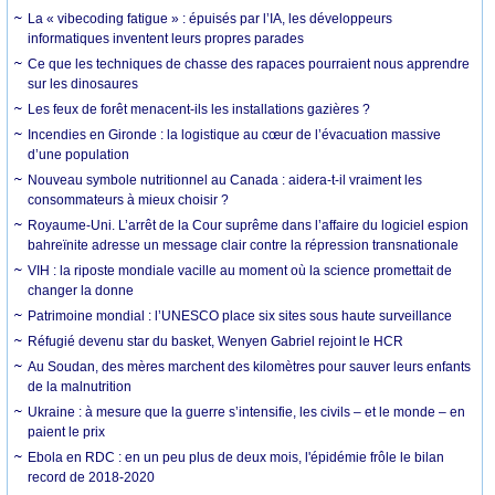
La « vibecoding fatigue » : épuisés par l’IA, les développeurs
informatiques inventent leurs propres parades
Ce que les techniques de chasse des rapaces pourraient nous apprendre
sur les dinosaures
Les feux de forêt menacent-ils les installations gazières ?
Incendies en Gironde : la logistique au cœur de l’évacuation massive
d’une population
Nouveau symbole nutritionnel au Canada : aidera-t-il vraiment les
consommateurs à mieux choisir ?
Royaume-Uni. L’arrêt de la Cour suprême dans l’affaire du logiciel espion
bahreïnite adresse un message clair contre la répression transnationale
VIH : la riposte mondiale vacille au moment où la science promettait de
changer la donne
Patrimoine mondial : l’UNESCO place six sites sous haute surveillance
Réfugié devenu star du basket, Wenyen Gabriel rejoint le HCR
Au Soudan, des mères marchent des kilomètres pour sauver leurs enfants
de la malnutrition
Ukraine : à mesure que la guerre s’intensifie, les civils – et le monde – en
paient le prix
Ebola en RDC : en un peu plus de deux mois, l'épidémie frôle le bilan
record de 2018-2020