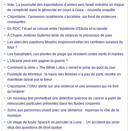
Inde. La poursuite des exportations d’armes vers Israël entraîne un risque
de complicité dans le génocide en cours à Gaza – nouvelle enquête
Cisjordanie : l'annexion israélienne s'accélère, sur fond de violences
croissantes
En RDC, l’écart se creuse entre l’épidémie d’Ebola et la riposte
À Chypre, António Guterres tente de relancer le processus de paix
Les ailes des papillons Morpho inspireront-elles les centrales solaires du
futur ?
Les halophytes, ces plantes de plage qui résistent contre vents et marées
L’Ukraine peut-elle gagner la guerre ?
Comment la série « The White Lotus » remet le polar au goût du jour
Fusillade de Montréal : la haine des femmes n’a pas de parti, montre un
manifeste laissé par le tireur
Cisjordanie: l’ONU alerte sur une violence et une annexion qui ne font
qu’empirer
Un nouveau test permettrait une détection précoce du cancer à partir de
minuscules particules présentes dans les fluides corporels
Soins aux personnes vivant avec une démence : repenser le rôle de la
musique
Un étage de fusée SpaceX va percuter la Lune… Un accident qui pose
déjà des questions de droit spatial