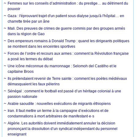
Femmes sur les conseils d’administration : du prestige… au détriment du
pouvoir
Gaza : l'éprouvant trajet d'un patient sous dialyse jusqu'à l'hôpital… en
charrette tirée par un âne
Mali. Des preuves de crimes de guerre commis par des groupes armés
dans la région de Gao
Des empereurs romains à Donald Trump : quand les dirigeants politiques
se montrent dans les enceintes sportives
Forces de l’ordre et recours aux armes : comment la Révolution française
a posé les termes du débat
Une icône méconnue du marronnage : Selomoh del Castilho et le
capitaine Broos
Ils prétendaient revenir de Terre sainte : comment les poètes médiévaux
démasquaient les faux pèlerins
Sénégal : comment le football est passé d’un héritage colonial à une
passion nationale
Arabie saoudite : nouvelles exécutions de migrants éthiopiens
Iran. Il faut mettre un terme à la campagne d’exécutions et de
condamnations à mort arbitraires de manifestant·e·s
Algérie. Les autorités doivent immédiatement annuler la décision
prononçant la dissolution d’un syndicat indépendant du personnel
enseignant