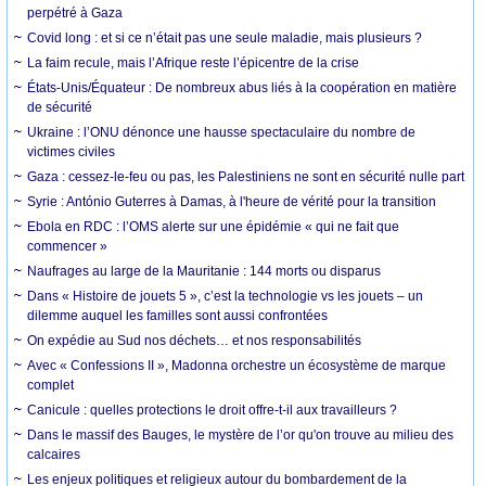
perpétré à Gaza
Covid long : et si ce n’était pas une seule maladie, mais plusieurs ?
La faim recule, mais l’Afrique reste l’épicentre de la crise
États-Unis/Équateur : De nombreux abus liés à la coopération en matière
de sécurité
Ukraine : l’ONU dénonce une hausse spectaculaire du nombre de
victimes civiles
Gaza : cessez-le-feu ou pas, les Palestiniens ne sont en sécurité nulle part
Syrie : António Guterres à Damas, à l'heure de vérité pour la transition
Ebola en RDC : l’OMS alerte sur une épidémie « qui ne fait que
commencer »
Naufrages au large de la Mauritanie : 144 morts ou disparus
Dans « Histoire de jouets 5 », c’est la technologie vs les jouets – un
dilemme auquel les familles sont aussi confrontées
On expédie au Sud nos déchets… et nos responsabilités
Avec « Confessions II », Madonna orchestre un écosystème de marque
complet
Canicule : quelles protections le droit offre-t-il aux travailleurs ?
Dans le massif des Bauges, le mystère de l’or qu'on trouve au milieu des
calcaires
Les enjeux politiques et religieux autour du bombardement de la