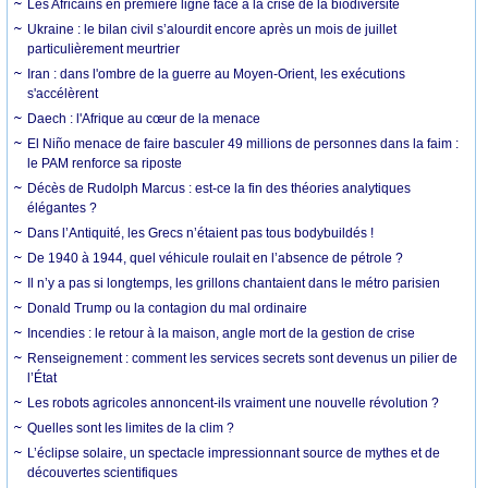
Les Africains en première ligne face à la crise de la biodiversité
Ukraine : le bilan civil s’alourdit encore après un mois de juillet
particulièrement meurtrier
Iran : dans l'ombre de la guerre au Moyen-Orient, les exécutions
s'accélèrent
Daech : l'Afrique au cœur de la menace
El Niño menace de faire basculer 49 millions de personnes dans la faim :
le PAM renforce sa riposte
Décès de Rudolph Marcus : est-ce la fin des théories analytiques
élégantes ?
Dans l’Antiquité, les Grecs n’étaient pas tous bodybuildés !
De 1940 à 1944, quel véhicule roulait en l’absence de pétrole ?
Il n’y a pas si longtemps, les grillons chantaient dans le métro parisien
Donald Trump ou la contagion du mal ordinaire
Incendies : le retour à la maison, angle mort de la gestion de crise
Renseignement : comment les services secrets sont devenus un pilier de
l’État
Les robots agricoles annoncent-ils vraiment une nouvelle révolution ?
Quelles sont les limites de la clim ?
L’éclipse solaire, un spectacle impressionnant source de mythes et de
découvertes scientifiques