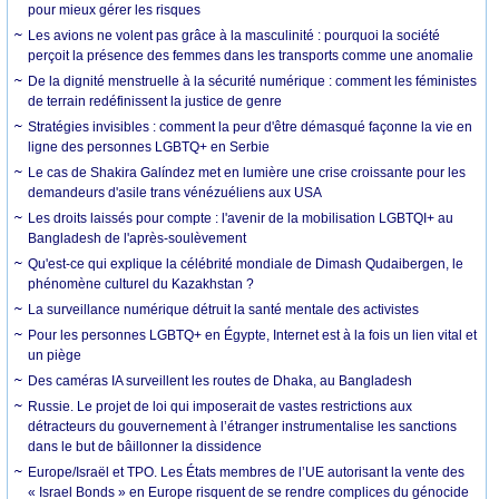
pour mieux gérer les risques
Les avions ne volent pas grâce à la masculinité : pourquoi la société
perçoit la présence des femmes dans les transports comme une anomalie
De la dignité menstruelle à la sécurité numérique : comment les féministes
de terrain redéfinissent la justice de genre
Stratégies invisibles : comment la peur d'être démasqué façonne la vie en
ligne des personnes LGBTQ+ en Serbie
Le cas de Shakira Galíndez met en lumière une crise croissante pour les
demandeurs d'asile trans vénézuéliens aux USA
Les droits laissés pour compte : l'avenir de la mobilisation LGBTQI+ au
Bangladesh de l'après-soulèvement
Qu'est-ce qui explique la célébrité mondiale de Dimash Qudaibergen, le
phénomène culturel du Kazakhstan ?
La surveillance numérique détruit la santé mentale des activistes
Pour les personnes LGBTQ+ en Égypte, Internet est à la fois un lien vital et
un piège
Des caméras IA surveillent les routes de Dhaka, au Bangladesh
Russie. Le projet de loi qui imposerait de vastes restrictions aux
détracteurs du gouvernement à l’étranger instrumentalise les sanctions
dans le but de bâillonner la dissidence
Europe/Israël et TPO. Les États membres de l’UE autorisant la vente des
« Israel Bonds » en Europe risquent de se rendre complices du génocide