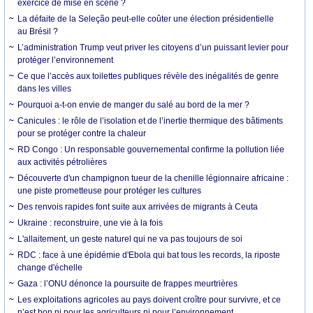
exercice de mise en scène ?
La défaite de la Seleção peut-elle coûter une élection présidentielle
au Brésil ?
L’administration Trump veut priver les citoyens d’un puissant levier pour
protéger l’environnement
Ce que l’accès aux toilettes publiques révèle des inégalités de genre
dans les villes
Pourquoi a-t-on envie de manger du salé au bord de la mer ?
Canicules : le rôle de l’isolation et de l’inertie thermique des bâtiments
pour se protéger contre la chaleur
RD Congo : Un responsable gouvernemental confirme la pollution liée
aux activités pétrolières
Découverte d'un champignon tueur de la chenille légionnaire africaine :
une piste prometteuse pour protéger les cultures
Des renvois rapides font suite aux arrivées de migrants à Ceuta
Ukraine : reconstruire, une vie à la fois
L'allaitement, un geste naturel qui ne va pas toujours de soi
RDC : face à une épidémie d'Ebola qui bat tous les records, la riposte
change d'échelle
Gaza : l’ONU dénonce la poursuite de frappes meurtrières
Les exploitations agricoles au pays doivent croître pour survivre, et ce
n’est bon ni pour les agriculteurs ni pour l’environnement