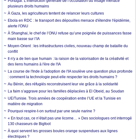
Portugal. L’interdiction générale de l’occultation du visage menace
plusieurs droits humains
À Gaza, les agriculteurs tentent de relancer leurs cultures
Ebola en RDC : le transport des dépouilles menace d'étendre l'épidémie,
alerte l'ONU
À Shanghai, le chef de l’ONU refuse qu’une poignée de puissances fasse
main basse sur l’IA
Moyen-Orient : les infrastructures civiles, nouveau champ de bataille du
conflit
Il n'y a de lien que humain : la raison de la valorisation de la créativité et
des liens humains à l'ère de l'IA
La course de l'Inde à l'adoption de l'IA soulève une question plus profonde
: comment la technologie peut-elle respecter les droits humains ?
Au Bénin, des réfugiés reconstruisent leur vie grâce à la solidarité
La faim s’aggrave pour les familles déplacées à El Obeid, au Soudan
UE/Tunisie. Trois années de coopération entre l’UE et la Tunisie en
matière de migration
Pourquoi respire-t-on surtout par une seule narine ?
« En tout cas, ce n’était pas une licorne… » Des sociologues ont interrogé
130 chasseurs de Bigfoot
À quoi servent les grosses boules orange suspendues aux lignes
électriques ?