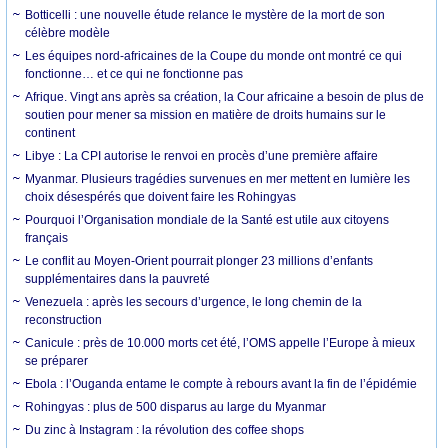
Botticelli : une nouvelle étude relance le mystère de la mort de son
célèbre modèle
Les équipes nord-africaines de la Coupe du monde ont montré ce qui
fonctionne… et ce qui ne fonctionne pas
Afrique. Vingt ans après sa création, la Cour africaine a besoin de plus de
soutien pour mener sa mission en matière de droits humains sur le
continent
Libye : La CPI autorise le renvoi en procès d’une première affaire
Myanmar. Plusieurs tragédies survenues en mer mettent en lumière les
choix désespérés que doivent faire les Rohingyas
Pourquoi l’Organisation mondiale de la Santé est utile aux citoyens
français
Le conflit au Moyen-Orient pourrait plonger 23 millions d’enfants
supplémentaires dans la pauvreté
Venezuela : après les secours d’urgence, le long chemin de la
reconstruction
Canicule : près de 10.000 morts cet été, l’OMS appelle l’Europe à mieux
se préparer
Ebola : l’Ouganda entame le compte à rebours avant la fin de l’épidémie
Rohingyas : plus de 500 disparus au large du Myanmar
Du zinc à Instagram : la révolution des coffee shops