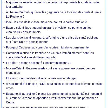
Majorque se révolte contre un tourisme qui dépossède les habitants de
leur territoire
À l’heure d’Airbnb, qui sont les gagnants de la location de courte durée à
La Rochelle ?
Inde : la crise de la classe moyenne nourrit la colère étudiante
Bavure scientifique : quand un grand physicien se penche sur les
« pouvoirs » des sourciers
Les plans de travail en quartz, à l’origine d’une crise de santé publique
aux États-Unis et dans le monde
Pourquoi Ceuta est au cœur d’une crise migratoire permanente
Comment la crise à la frontière de Ceuta a immédiatement servi les
intérêts de l’extrême droite espagnole
El Niño : le monde est entré « en terrain inconnu »
Moyen-Orient : Guterres alerte contre une guerre aux conséquences
mondiales
El Niño : pourquoi des millions de vies sont en danger
À Sao Tomé-et-Principe, l’ONU soutient la confiance des citoyens dans les
urnes
Espagne. Il faut veiller à placer les droits humains, la dignité et l’humanité
au cœur de la réponse apportée à l’afflux exceptionnel de personnes à
Ceuta
Pourquoi les vieux torchons essuient-ils mieux que les neufs ?