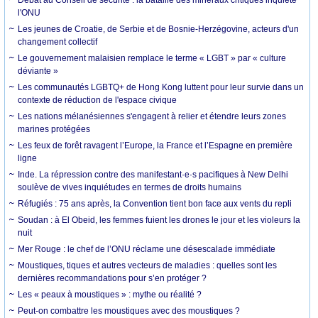
l'ONU
Les jeunes de Croatie, de Serbie et de Bosnie-Herzégovine, acteurs d'un
changement collectif
Le gouvernement malaisien remplace le terme « LGBT » par « culture
déviante »
Les communautés LGBTQ+ de Hong Kong luttent pour leur survie dans un
contexte de réduction de l'espace civique
Les nations mélanésiennes s'engagent à relier et étendre leurs zones
marines protégées
Les feux de forêt ravagent l’Europe, la France et l’Espagne en première
ligne
Inde. La répression contre des manifestant·e·s pacifiques à New Delhi
soulève de vives inquiétudes en termes de droits humains
Réfugiés : 75 ans après, la Convention tient bon face aux vents du repli
Soudan : à El Obeid, les femmes fuient les drones le jour et les violeurs la
nuit
Mer Rouge : le chef de l’ONU réclame une désescalade immédiate
Moustiques, tiques et autres vecteurs de maladies : quelles sont les
dernières recommandations pour s’en protéger ?
Les « peaux à moustiques » : mythe ou réalité ?
Peut-on combattre les moustiques avec des moustiques ?