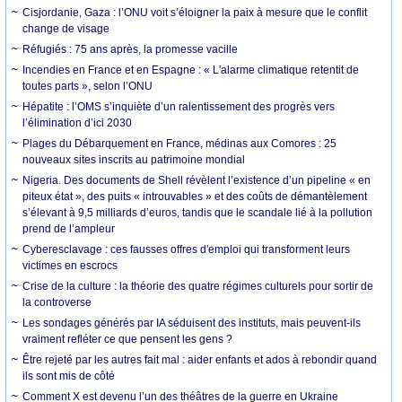
Cisjordanie, Gaza : l’ONU voit s’éloigner la paix à mesure que le conflit
change de visage
Réfugiés : 75 ans après, la promesse vacille
Incendies en France et en Espagne : « L'alarme climatique retentit de
toutes parts », selon l’ONU
Hépatite : l’OMS s’inquiète d’un ralentissement des progrès vers
l’élimination d’ici 2030
Plages du Débarquement en France, médinas aux Comores : 25
nouveaux sites inscrits au patrimoine mondial
Nigeria. Des documents de Shell révèlent l’existence d’un pipeline « en
piteux état », des puits « introuvables » et des coûts de démantèlement
s’élevant à 9,5 milliards d’euros, tandis que le scandale lié à la pollution
prend de l’ampleur
Cyberesclavage : ces fausses offres d'emploi qui transforment leurs
victimes en escrocs
Crise de la culture : la théorie des quatre régimes culturels pour sortir de
la controverse
Les sondages générés par IA séduisent des instituts, mais peuvent-ils
vraiment refléter ce que pensent les gens ?
Être rejeté par les autres fait mal : aider enfants et ados à rebondir quand
ils sont mis de côté
Comment X est devenu l’un des théâtres de la guerre en Ukraine