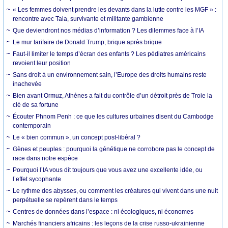
« Les femmes doivent prendre les devants dans la lutte contre les MGF » :
rencontre avec Tala, survivante et militante gambienne
Que deviendront nos médias d’information ? Les dilemmes face à l’IA
Le mur tarifaire de Donald Trump, brique après brique
Faut-il limiter le temps d’écran des enfants ? Les pédiatres américains
revoient leur position
Sans droit à un environnement sain, l’Europe des droits humains reste
inachevée
Bien avant Ormuz, Athènes a fait du contrôle d’un détroit près de Troie la
clé de sa fortune
Écouter Phnom Penh : ce que les cultures urbaines disent du Cambodge
contemporain
Le « bien commun », un concept post-libéral ?
Gènes et peuples : pourquoi la génétique ne corrobore pas le concept de
race dans notre espèce
Pourquoi l’IA vous dit toujours que vous avez une excellente idée, ou
l’effet sycophante
Le rythme des abysses, ou comment les créatures qui vivent dans une nuit
perpétuelle se repèrent dans le temps
Centres de données dans l’espace : ni écologiques, ni économes
Marchés financiers africains : les leçons de la crise russo-ukrainienne