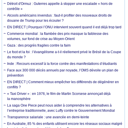
Détroit d'Ormuz : Guterres appelle à stopper une escalade « hors de
contrôle »
Alcools américains invendus : faut-il profiter des nouveaux droits de
douane de Trump pour les écouler ?
EN DIRECT | Pourquoi l’ONU intervient souvent quand il est déjà trop tard
Commerce mondial : la flambée des prix masque la faiblesse des
volumes, sur fond de crise au Moyen-Orient
Gaza : des progrès fragiles contre la faim
Le foot et la foi : l’évangélisme a-t-il réellement privé le Brésil de la Coupe
du monde ?
Inde : Recours excessif à la force contre des manifestations d’étudiants
Face aux 300 000 décès annuels par noyade, l’OMS dévoile un plan de
prévention
EN DIRECT | Comment mieux empêcher les différends de dégénérer en
conflits ?
« Taxi Driver » : en 1976, le film de Martin Scorsese annonçait déjà
la manosphère
La saga One Piece peut nous aider à comprendre les alternatives à
l’entreprise traditionnelle, avec Luffy contre le Gouvernement Mondial
Transparence salariale : une avancée en demi-teinte
En Australie, 85 % des enfants utilisent encore les réseaux sociaux malgré