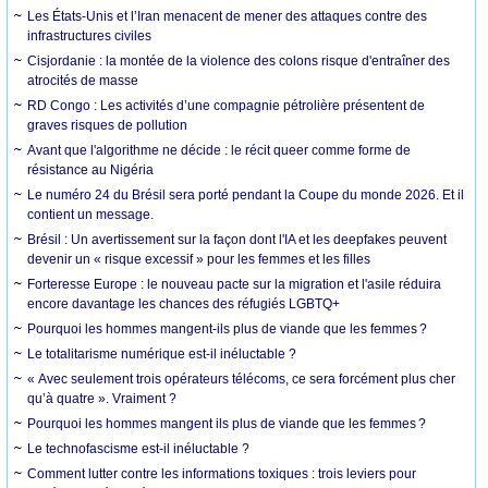
Les États-Unis et l’Iran menacent de mener des attaques contre des
infrastructures civiles
Cisjordanie : la montée de la violence des colons risque d'entraîner des
atrocités de masse
RD Congo : Les activités d’une compagnie pétrolière présentent de
graves risques de pollution
Avant que l'algorithme ne décide : le récit queer comme forme de
résistance au Nigéria
Le numéro 24 du Brésil sera porté pendant la Coupe du monde 2026. Et il
contient un message.
Brésil : Un avertissement sur la façon dont l'IA et les deepfakes peuvent
devenir un « risque excessif » pour les femmes et les filles
Forteresse Europe : le nouveau pacte sur la migration et l'asile réduira
encore davantage les chances des réfugiés LGBTQ+
Pourquoi les hommes mangent-ils plus de viande que les femmes ?
Le totalitarisme numérique est-il inéluctable ?
« Avec seulement trois opérateurs télécoms, ce sera forcément plus cher
qu’à quatre ». Vraiment ?
Pourquoi les hommes mangent ils plus de viande que les femmes ?
Le technofascisme est-il inéluctable ?
Comment lutter contre les informations toxiques : trois leviers pour