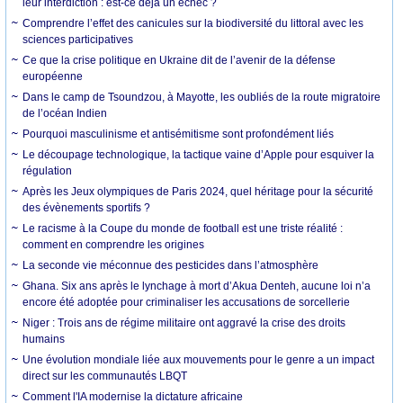
leur interdiction : est-ce déjà un échec ?
Comprendre l’effet des canicules sur la biodiversité du littoral avec les
sciences participatives
Ce que la crise politique en Ukraine dit de l’avenir de la défense
européenne
Dans le camp de Tsoundzou, à Mayotte, les oubliés de la route migratoire
de l’océan Indien
Pourquoi masculinisme et antisémitisme sont profondément liés
Le découpage technologique, la tactique vaine d’Apple pour esquiver la
régulation
Après les Jeux olympiques de Paris 2024, quel héritage pour la sécurité
des évènements sportifs ?
Le racisme à la Coupe du monde de football est une triste réalité :
comment en comprendre les origines
La seconde vie méconnue des pesticides dans l’atmosphère
Ghana. Six ans après le lynchage à mort d’Akua Denteh, aucune loi n’a
encore été adoptée pour criminaliser les accusations de sorcellerie
Niger : Trois ans de régime militaire ont aggravé la crise des droits
humains
Une évolution mondiale liée aux mouvements pour le genre a un impact
direct sur les communautés LBQT
Comment l'IA modernise la dictature africaine