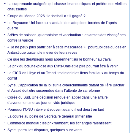
La surprenante araignée qui chasse les moustiques et préfère nos vieilles
chaussettes
Coupe du Monde 2026 : le football a-t-il gagné ?
Le Royaume-Uni face au scandale des adoptions forcées de l’après-
guerre
Arêtes de poisson, quarantaine et vaccination : les armes des Aborigènes
contre la variole
« Je ne peux plus participer à cette mascarade » : pourquoi des guides en
Antarctique quittent le métier de leurs rêves
Ce que les dératiseurs nous apprennent sur le bonheur au travail
Le prix du bœuf explose aux États-Unis et le pire pourrait être à venir
Le CICR en Libye et au Tchad : maintenir les liens familiaux au temps du
conflit
Syrie. L’application de la loi sur la cybercriminalité datant de l’ère Bachar
el Assad doit être suspendue dans l’attente de sa réforme
Corée du Sud. Une décision rendue en appel dans une affaire
d’avortement met au jour un vide juridique
Pourquoi l’ONU intervient souvent quand il est déjà trop tard
La course au poste de Secrétaire général s'intensifie
Commerce mondial : les prix flambent, les échanges ralentissent
Syrie : parmi les disparus, quelques survivants