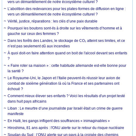
vers un démantèlement de notre écosystème culturel ?
L’abolition des redevances pour les plates-formes de diffusion en ligne :
vers un démantèlement de notre écosystème culturel ?
Vérité, justice, réparations : les clés d’une paix durable
Pourquoi les boutons sont-ils à droite sur les vêtements d’homme et à
gauche sur ceux des femmes ?
Dans les forêts des Landes, le stockage de CO₂ atteint ses limites, et ce
n’est pas seulement dû aux incendies
À quoi doit-on faire attention quand on boit de l'alcool devant ses enfants
?
« Faire roter sa maison » : cette habitude allemande est-elle bonne pour
la santé ?
Le Royaume-Uni, le Japon et l’Italie peuvent-ils réussir leur avion de
combat de sixième génération là où la France et ses partenaires ont
échoué ?
Comment mieux élever ses enfants ? Voici les résultats d'un projet testé
dans huit pays africains
Liban : Le meurtre d’une journaliste par Israël était un crime de guerre
manifeste
En Haïti, les gangs infligent des souffrances « inimaginables »
Hiroshima, 81 ans après : l'ONU alerte sur le retour du risque nucléaire
Soudan du Sud : l’ONU alerte sur un pays à la croisée des chemins