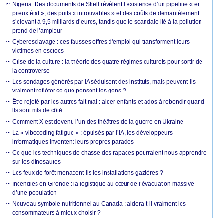
Nigeria. Des documents de Shell révèlent l’existence d’un pipeline « en
piteux état », des puits « introuvables » et des coûts de démantèlement
s’élevant à 9,5 milliards d’euros, tandis que le scandale lié à la pollution
prend de l’ampleur
Cyberesclavage : ces fausses offres d'emploi qui transforment leurs
victimes en escrocs
Crise de la culture : la théorie des quatre régimes culturels pour sortir de
la controverse
Les sondages générés par IA séduisent des instituts, mais peuvent-ils
vraiment refléter ce que pensent les gens ?
Être rejeté par les autres fait mal : aider enfants et ados à rebondir quand
ils sont mis de côté
Comment X est devenu l’un des théâtres de la guerre en Ukraine
La « vibecoding fatigue » : épuisés par l’IA, les développeurs
informatiques inventent leurs propres parades
Ce que les techniques de chasse des rapaces pourraient nous apprendre
sur les dinosaures
Les feux de forêt menacent-ils les installations gazières ?
Incendies en Gironde : la logistique au cœur de l’évacuation massive
d’une population
Nouveau symbole nutritionnel au Canada : aidera-t-il vraiment les
consommateurs à mieux choisir ?