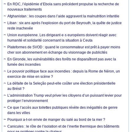
En RDC, l’épidémie d’Ebola sans précédent propulse la recherche de
nouveaux traitements
Afghanistan : les coupes dans l’aide aggravent la malnutrition infantile
Liban : six ans après l'explosion du port de Beyrouth, la quête de justice
reste inachevée
Union européenne. Les dirigeant·e·s européens doivent réagir avec
humanité et solidarité concernant la situation à Ceuta
Plateformes de SVOD : quand le consommateur est prêt à payer moins
cher son abonnement en échange du visionnage de publicités
En Gironde, les vulnérabilités des forêts ne disparaîtront pas avec la
fumée des incendies
Le pouvoir politique face aux incendies : depuis la Rome de Néron, un
exercice de mise en scène ?
La défaite de la Seleção peut-elle coûter une élection présidentielle
au Brésil ?
L’administration Trump veut priver les citoyens d’un puissant levier pour
protéger l’environnement
Ce que l’accès aux toilettes publiques révèle des inégalités de genre
dans les villes
Pourquoi a-t-on envie de manger du salé au bord de la mer ?
Canicules : le rôle de l’isolation et de l’inertie thermique des bâtiments
pour se protéger contre la chaleur