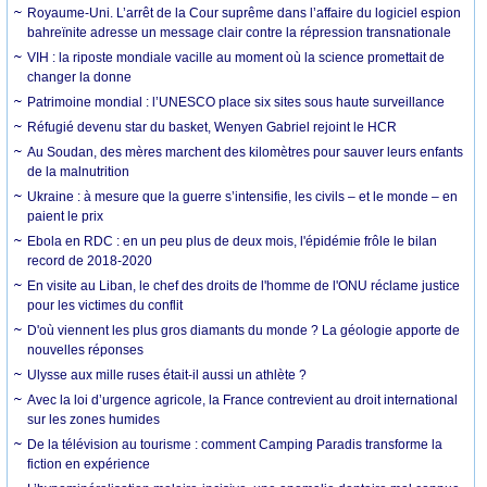
Royaume-Uni. L’arrêt de la Cour suprême dans l’affaire du logiciel espion
bahreïnite adresse un message clair contre la répression transnationale
VIH : la riposte mondiale vacille au moment où la science promettait de
changer la donne
Patrimoine mondial : l’UNESCO place six sites sous haute surveillance
Réfugié devenu star du basket, Wenyen Gabriel rejoint le HCR
Au Soudan, des mères marchent des kilomètres pour sauver leurs enfants
de la malnutrition
Ukraine : à mesure que la guerre s’intensifie, les civils – et le monde – en
paient le prix
Ebola en RDC : en un peu plus de deux mois, l'épidémie frôle le bilan
record de 2018-2020
En visite au Liban, le chef des droits de l'homme de l'ONU réclame justice
pour les victimes du conflit
D'où viennent les plus gros diamants du monde ? La géologie apporte de
nouvelles réponses
Ulysse aux mille ruses était-il aussi un athlète ?
Avec la loi d’urgence agricole, la France contrevient au droit international
sur les zones humides
De la télévision au tourisme : comment Camping Paradis transforme la
fiction en expérience