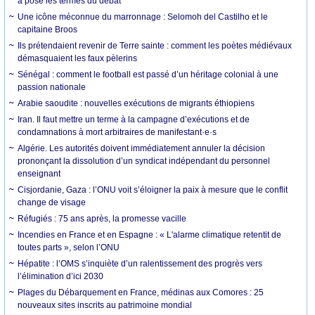
a posé les termes du débat
Une icône méconnue du marronnage : Selomoh del Castilho et le
capitaine Broos
Ils prétendaient revenir de Terre sainte : comment les poètes médiévaux
démasquaient les faux pèlerins
Sénégal : comment le football est passé d’un héritage colonial à une
passion nationale
Arabie saoudite : nouvelles exécutions de migrants éthiopiens
Iran. Il faut mettre un terme à la campagne d’exécutions et de
condamnations à mort arbitraires de manifestant·e·s
Algérie. Les autorités doivent immédiatement annuler la décision
prononçant la dissolution d’un syndicat indépendant du personnel
enseignant
Cisjordanie, Gaza : l’ONU voit s’éloigner la paix à mesure que le conflit
change de visage
Réfugiés : 75 ans après, la promesse vacille
Incendies en France et en Espagne : « L'alarme climatique retentit de
toutes parts », selon l’ONU
Hépatite : l’OMS s’inquiète d’un ralentissement des progrès vers
l’élimination d’ici 2030
Plages du Débarquement en France, médinas aux Comores : 25
nouveaux sites inscrits au patrimoine mondial