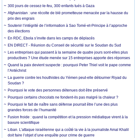
300 jours de cessez-le-feu, 300 enfants tués à Gaza
Afghanistan : une récolte de blé prometteuse menacée par la hausse du
prix des engrais
Soutenir l’intégrité de l’information à Sao Tomé-et-Principe à l’approche
des élections
En RDC, Ebola s’invite dans les camps de déplacés
EN DIRECT - Réunion du Conseil de sécurité sur le Soudan du Sud
Les entreprises qui passent à la semaine de quatre jours sont-elles plus
productives ? Une étude menée sur 15 entreprises apporte des réponses
Quand la paix devient suspecte : pourquoi Peter Thiel voit le pape comme
l’Antéchrist
La guerre contre les houthistes du Yémen peut-elle détourner Riyad du
Soudan ?
Pourquoi le vote des personnes détenues doit être préservé
Pourquoi certains chocolats ne fondent-ils pas malgré la chaleur ?
Pourquoi le fait de naître sans défense pourrait être l’une des plus
grandes forces de l’humanité
Fusion froide : quand la compétition et la pression médiatique virent à la
bavure scientifique
Liban. L’attaque israélienne qui a coûté la vie à la journaliste Amal Khalil
doit faire l’objet d’une enquête pour crime de guerre