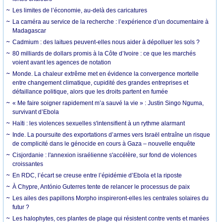
Les limites de l’économie, au-delà des caricatures
La caméra au service de la recherche : l’expérience d’un documentaire à
Madagascar
Cadmium : des laitues peuvent-elles nous aider à dépolluer les sols ?
80 milliards de dollars promis à la Côte d’Ivoire : ce que les marchés
voient avant les agences de notation
Monde. La chaleur extrême met en évidence la convergence mortelle
entre changement climatique, cupidité des grandes entreprises et
défaillance politique, alors que les droits partent en fumée
« Me faire soigner rapidement m’a sauvé la vie » : Justin Singo Nguma,
survivant d’Ebola
Haïti : les violences sexuelles s'intensifient à un rythme alarmant
Inde. La poursuite des exportations d’armes vers Israël entraîne un risque
de complicité dans le génocide en cours à Gaza – nouvelle enquête
Cisjordanie : l'annexion israélienne s'accélère, sur fond de violences
croissantes
En RDC, l’écart se creuse entre l’épidémie d’Ebola et la riposte
À Chypre, António Guterres tente de relancer le processus de paix
Les ailes des papillons Morpho inspireront-elles les centrales solaires du
futur ?
Les halophytes, ces plantes de plage qui résistent contre vents et marées