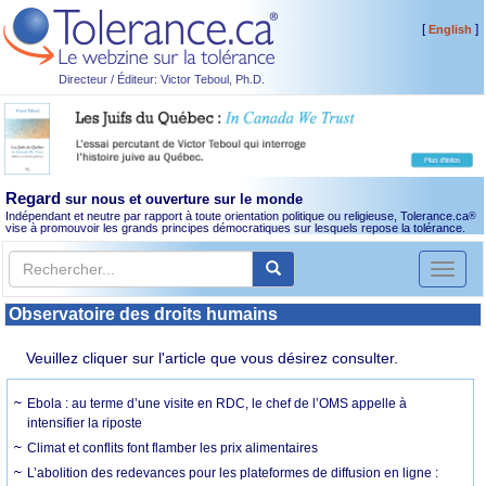
[
]
English
Directeur / Éditeur: Victor Teboul, Ph.D.
Regard
sur nous et ouverture sur le monde
Indépendant et neutre par rapport à toute orientation politique ou religieuse, Tolerance.ca
®
vise à promouvoir les grands principes démocratiques sur lesquels repose la tolérance.
Toggl
naviga
Observatoire des droits humains
Veuillez cliquer sur l'article que vous désirez consulter.
Ebola : au terme d’une visite en RDC, le chef de l’OMS appelle à
intensifier la riposte
Climat et conflits font flamber les prix alimentaires
L’abolition des redevances pour les plateformes de diffusion en ligne :