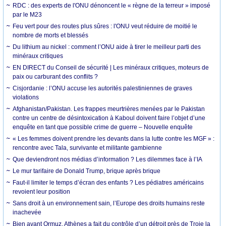
RDC : des experts de l'ONU dénoncent le « règne de la terreur » imposé
par le M23
Feu vert pour des routes plus sûres : l'ONU veut réduire de moitié le
nombre de morts et blessés
Du lithium au nickel : comment l’ONU aide à tirer le meilleur parti des
minéraux critiques
EN DIRECT du Conseil de sécurité | Les minéraux critiques, moteurs de
paix ou carburant des conflits ?
Cisjordanie : l’ONU accuse les autorités palestiniennes de graves
violations
Afghanistan/Pakistan. Les frappes meurtrières menées par le Pakistan
contre un centre de désintoxication à Kaboul doivent faire l’objet d’une
enquête en tant que possible crime de guerre – Nouvelle enquête
« Les femmes doivent prendre les devants dans la lutte contre les MGF » :
rencontre avec Tala, survivante et militante gambienne
Que deviendront nos médias d’information ? Les dilemmes face à l’IA
Le mur tarifaire de Donald Trump, brique après brique
Faut-il limiter le temps d’écran des enfants ? Les pédiatres américains
revoient leur position
Sans droit à un environnement sain, l’Europe des droits humains reste
inachevée
Bien avant Ormuz, Athènes a fait du contrôle d’un détroit près de Troie la