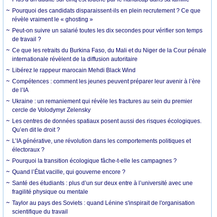
Pourquoi des candidats disparaissent-ils en plein recrutement ? Ce que
révèle vraiment le « ghosting »
Peut-on suivre un salarié toutes les dix secondes pour vérifier son temps
de travail ?
Ce que les retraits du Burkina Faso, du Mali et du Niger de la Cour pénale
internationale révèlent de la diffusion autoritaire
Libérez le rappeur marocain Mehdi Black Wind
Compétences : comment les jeunes peuvent préparer leur avenir à l’ère
de l’IA
Ukraine : un remaniement qui révèle les fractures au sein du premier
cercle de Volodymyr Zelensky
Les centres de données spatiaux posent aussi des risques écologiques.
Qu’en dit le droit ?
L’IA générative, une révolution dans les comportements politiques et
électoraux ?
Pourquoi la transition écologique fâche-t-elle les campagnes ?
Quand l’État vacille, qui gouverne encore ?
Santé des étudiants : plus d’un sur deux entre à l’université avec une
fragilité physique ou mentale
Taylor au pays des Soviets : quand Lénine s'inspirait de l'organisation
scientifique du travail