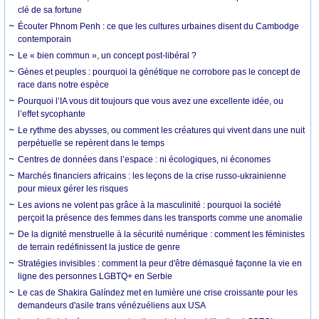
clé de sa fortune
Écouter Phnom Penh : ce que les cultures urbaines disent du Cambodge
contemporain
Le « bien commun », un concept post-libéral ?
Gènes et peuples : pourquoi la génétique ne corrobore pas le concept de
race dans notre espèce
Pourquoi l’IA vous dit toujours que vous avez une excellente idée, ou
l’effet sycophante
Le rythme des abysses, ou comment les créatures qui vivent dans une nuit
perpétuelle se repèrent dans le temps
Centres de données dans l’espace : ni écologiques, ni économes
Marchés financiers africains : les leçons de la crise russo-ukrainienne
pour mieux gérer les risques
Les avions ne volent pas grâce à la masculinité : pourquoi la société
perçoit la présence des femmes dans les transports comme une anomalie
De la dignité menstruelle à la sécurité numérique : comment les féministes
de terrain redéfinissent la justice de genre
Stratégies invisibles : comment la peur d'être démasqué façonne la vie en
ligne des personnes LGBTQ+ en Serbie
Le cas de Shakira Galíndez met en lumière une crise croissante pour les
demandeurs d'asile trans vénézuéliens aux USA