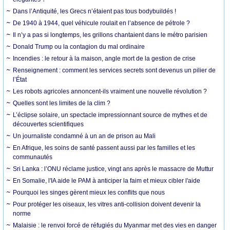
Dans l’Antiquité, les Grecs n’étaient pas tous bodybuildés !
De 1940 à 1944, quel véhicule roulait en l’absence de pétrole ?
Il n’y a pas si longtemps, les grillons chantaient dans le métro parisien
Donald Trump ou la contagion du mal ordinaire
Incendies : le retour à la maison, angle mort de la gestion de crise
Renseignement : comment les services secrets sont devenus un pilier de
l’État
Les robots agricoles annoncent-ils vraiment une nouvelle révolution ?
Quelles sont les limites de la clim ?
L’éclipse solaire, un spectacle impressionnant source de mythes et de
découvertes scientifiques
Un journaliste condamné à un an de prison au Mali
En Afrique, les soins de santé passent aussi par les familles et les
communautés
Sri Lanka : l’ONU réclame justice, vingt ans après le massacre de Muttur
En Somalie, l'IA aide le PAM à anticiper la faim et mieux cibler l'aide
Pourquoi les singes gèrent mieux les conflits que nous
Pour protéger les oiseaux, les vitres anti-collision doivent devenir la
norme
Malaisie : le renvoi forcé de réfugiés du Myanmar met des vies en danger