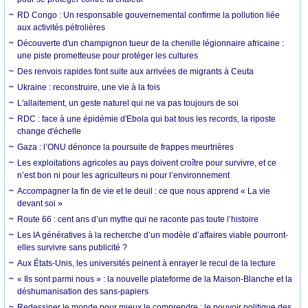
RD Congo : Un responsable gouvernemental confirme la pollution liée
aux activités pétrolières
Découverte d'un champignon tueur de la chenille légionnaire africaine :
une piste prometteuse pour protéger les cultures
Des renvois rapides font suite aux arrivées de migrants à Ceuta
Ukraine : reconstruire, une vie à la fois
L'allaitement, un geste naturel qui ne va pas toujours de soi
RDC : face à une épidémie d'Ebola qui bat tous les records, la riposte
change d'échelle
Gaza : l’ONU dénonce la poursuite de frappes meurtrières
Les exploitations agricoles au pays doivent croître pour survivre, et ce
n’est bon ni pour les agriculteurs ni pour l’environnement
Accompagner la fin de vie et le deuil : ce que nous apprend « La vie
devant soi »
Route 66 : cent ans d’un mythe qui ne raconte pas toute l’histoire
Les IA génératives à la recherche d’un modèle d’affaires viable pourront-
elles survivre sans publicité ?
Aux États-Unis, les universités peinent à enrayer le recul de la lecture
« Ils sont parmi nous » : la nouvelle plateforme de la Maison-Blanche et la
déshumanisation des sans-papiers
Redessiner le monde pour mieux le comprendre : le pouvoir politique des