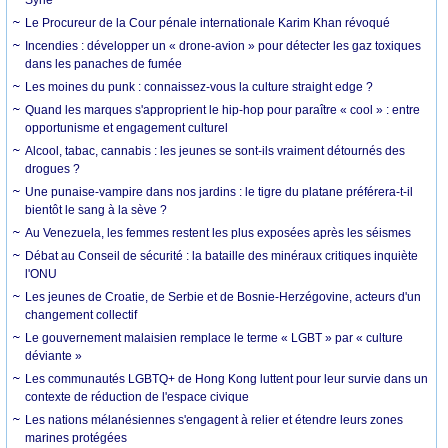
Syrie
Le Procureur de la Cour pénale internationale Karim Khan révoqué
Incendies : développer un « drone-avion » pour détecter les gaz toxiques
dans les panaches de fumée
Les moines du punk : connaissez-vous la culture straight edge ?
Quand les marques s'approprient le hip-hop pour paraître « cool » : entre
opportunisme et engagement culturel
Alcool, tabac, cannabis : les jeunes se sont-ils vraiment détournés des
drogues ?
Une punaise-vampire dans nos jardins : le tigre du platane préférera-t-il
bientôt le sang à la sève ?
Au Venezuela, les femmes restent les plus exposées après les séismes
Débat au Conseil de sécurité : la bataille des minéraux critiques inquiète
l'ONU
Les jeunes de Croatie, de Serbie et de Bosnie-Herzégovine, acteurs d'un
changement collectif
Le gouvernement malaisien remplace le terme « LGBT » par « culture
déviante »
Les communautés LGBTQ+ de Hong Kong luttent pour leur survie dans un
contexte de réduction de l'espace civique
Les nations mélanésiennes s'engagent à relier et étendre leurs zones
marines protégées