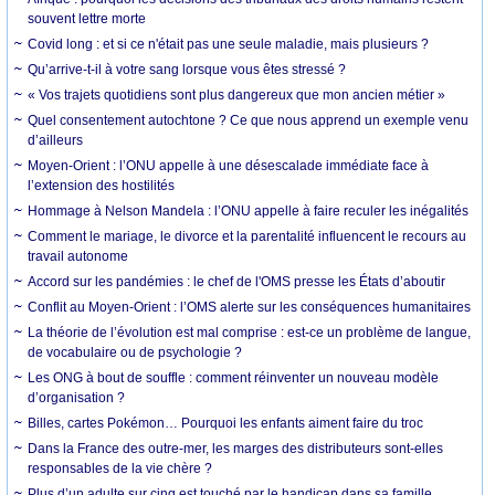
souvent lettre morte
Covid long : et si ce n'était pas une seule maladie, mais plusieurs ?
Qu’arrive-t-il à votre sang lorsque vous êtes stressé ?
« Vos trajets quotidiens sont plus dangereux que mon ancien métier »
Quel consentement autochtone ? Ce que nous apprend un exemple venu
d’ailleurs
Moyen-Orient : l’ONU appelle à une désescalade immédiate face à
l’extension des hostilités
Hommage à Nelson Mandela : l’ONU appelle à faire reculer les inégalités
Comment le mariage, le divorce et la parentalité influencent le recours au
travail autonome
Accord sur les pandémies : le chef de l'OMS presse les États d’aboutir
Conflit au Moyen-Orient : l’OMS alerte sur les conséquences humanitaires
La théorie de l’évolution est mal comprise : est-ce un problème de langue,
de vocabulaire ou de psychologie ?
Les ONG à bout de souffle : comment réinventer un nouveau modèle
d’organisation ?
Billes, cartes Pokémon… Pourquoi les enfants aiment faire du troc
Dans la France des outre-mer, les marges des distributeurs sont-elles
responsables de la vie chère ?
Plus d’un adulte sur cinq est touché par le handicap dans sa famille