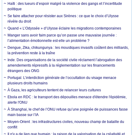
Haïti : des lueurs d’espoir malgré la violence des gangs et l’incertitude
politique
Se faire attacher pour résister aux Sirènes : ce que le choix d’Ulysse
révèle du droit
Quand « L’Odyssée » d’Ulysse éclaire les migrations contemporaines
Manger sans avoir faim parce qu’on passe une mauvaise journée :
l’alimentation émotionnelle est-elle un problème ?
Dengue, Zika, chikungunya : les moustiques invasifs coûtent des milliards,
la prévention reste à la traîne
Inde. Des organisations de la société civile réclament l’abrogation des
amendements répressifs à la réglementation sur les financements
étrangers des ONG
Portugal. L’interdiction générale de l’occultation du visage menace
plusieurs droits humains
À Gaza, les agriculteurs tentent de relancer leurs cultures
Ebola en RDC : le transport des dépouilles menace d'étendre l'épidémie,
alerte l'ONU
À Shanghai, le chef de l’ONU refuse qu’une poignée de puissances fasse
main basse sur l’IA
Moyen-Orient : les infrastructures civiles, nouveau champ de bataille du
conflit
Il n'y a de lien que humain : la raison de la valorisation de la créativité et