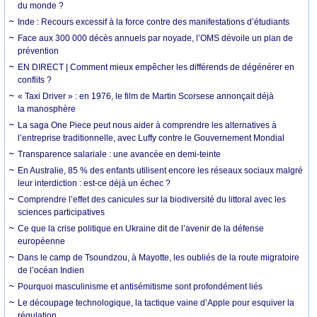
du monde ?
Inde : Recours excessif à la force contre des manifestations d’étudiants
Face aux 300 000 décès annuels par noyade, l’OMS dévoile un plan de
prévention
EN DIRECT | Comment mieux empêcher les différends de dégénérer en
conflits ?
« Taxi Driver » : en 1976, le film de Martin Scorsese annonçait déjà
la manosphère
La saga One Piece peut nous aider à comprendre les alternatives à
l’entreprise traditionnelle, avec Luffy contre le Gouvernement Mondial
Transparence salariale : une avancée en demi-teinte
En Australie, 85 % des enfants utilisent encore les réseaux sociaux malgré
leur interdiction : est-ce déjà un échec ?
Comprendre l’effet des canicules sur la biodiversité du littoral avec les
sciences participatives
Ce que la crise politique en Ukraine dit de l’avenir de la défense
européenne
Dans le camp de Tsoundzou, à Mayotte, les oubliés de la route migratoire
de l’océan Indien
Pourquoi masculinisme et antisémitisme sont profondément liés
Le découpage technologique, la tactique vaine d’Apple pour esquiver la
régulation