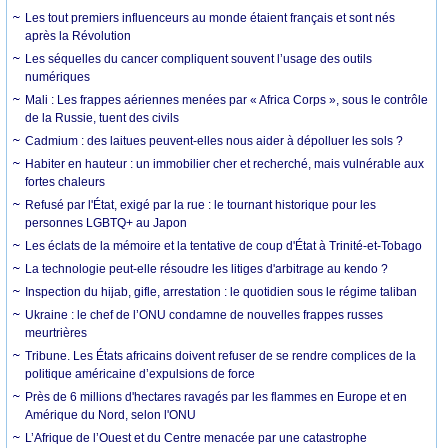
Les tout premiers influenceurs au monde étaient français et sont nés
après la Révolution
Les séquelles du cancer compliquent souvent l’usage des outils
numériques
Mali : Les frappes aériennes menées par « Africa Corps », sous le contrôle
de la Russie, tuent des civils
Cadmium : des laitues peuvent-elles nous aider à dépolluer les sols ?
Habiter en hauteur : un immobilier cher et recherché, mais vulnérable aux
fortes chaleurs
Refusé par l'État, exigé par la rue : le tournant historique pour les
personnes LGBTQ+ au Japon
Les éclats de la mémoire et la tentative de coup d'État à Trinité-et-Tobago
La technologie peut-elle résoudre les litiges d'arbitrage au kendo ?
Inspection du hijab, gifle, arrestation : le quotidien sous le régime taliban
Ukraine : le chef de l’ONU condamne de nouvelles frappes russes
meurtrières
Tribune. Les États africains doivent refuser de se rendre complices de la
politique américaine d’expulsions de force
Près de 6 millions d'hectares ravagés par les flammes en Europe et en
Amérique du Nord, selon l'ONU
L’Afrique de l’Ouest et du Centre menacée par une catastrophe