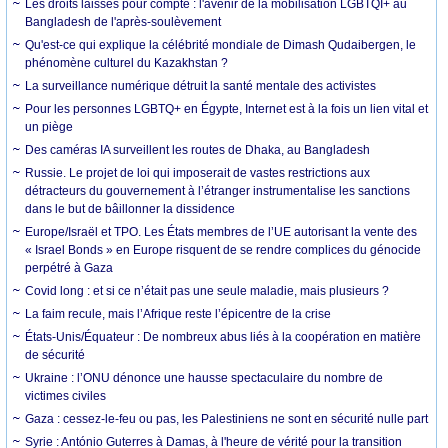
Les droits laissés pour compte : l'avenir de la mobilisation LGBTQI+ au
Bangladesh de l'après-soulèvement
Qu'est-ce qui explique la célébrité mondiale de Dimash Qudaibergen, le
phénomène culturel du Kazakhstan ?
La surveillance numérique détruit la santé mentale des activistes
Pour les personnes LGBTQ+ en Égypte, Internet est à la fois un lien vital et
un piège
Des caméras IA surveillent les routes de Dhaka, au Bangladesh
Russie. Le projet de loi qui imposerait de vastes restrictions aux
détracteurs du gouvernement à l’étranger instrumentalise les sanctions
dans le but de bâillonner la dissidence
Europe/Israël et TPO. Les États membres de l’UE autorisant la vente des
« Israel Bonds » en Europe risquent de se rendre complices du génocide
perpétré à Gaza
Covid long : et si ce n’était pas une seule maladie, mais plusieurs ?
La faim recule, mais l’Afrique reste l’épicentre de la crise
États-Unis/Équateur : De nombreux abus liés à la coopération en matière
de sécurité
Ukraine : l’ONU dénonce une hausse spectaculaire du nombre de
victimes civiles
Gaza : cessez-le-feu ou pas, les Palestiniens ne sont en sécurité nulle part
Syrie : António Guterres à Damas, à l'heure de vérité pour la transition