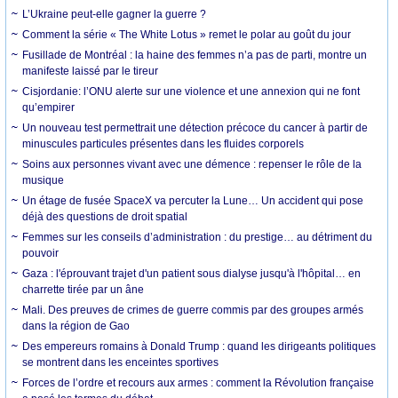
L’Ukraine peut-elle gagner la guerre ?
Comment la série « The White Lotus » remet le polar au goût du jour
Fusillade de Montréal : la haine des femmes n’a pas de parti, montre un
manifeste laissé par le tireur
Cisjordanie: l’ONU alerte sur une violence et une annexion qui ne font
qu’empirer
Un nouveau test permettrait une détection précoce du cancer à partir de
minuscules particules présentes dans les fluides corporels
Soins aux personnes vivant avec une démence : repenser le rôle de la
musique
Un étage de fusée SpaceX va percuter la Lune… Un accident qui pose
déjà des questions de droit spatial
Femmes sur les conseils d’administration : du prestige… au détriment du
pouvoir
Gaza : l'éprouvant trajet d'un patient sous dialyse jusqu'à l'hôpital… en
charrette tirée par un âne
Mali. Des preuves de crimes de guerre commis par des groupes armés
dans la région de Gao
Des empereurs romains à Donald Trump : quand les dirigeants politiques
se montrent dans les enceintes sportives
Forces de l’ordre et recours aux armes : comment la Révolution française