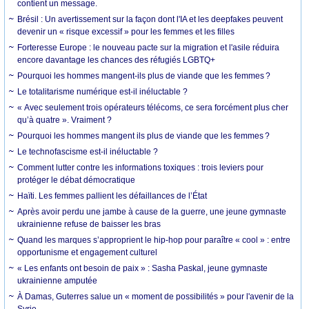
contient un message.
Brésil : Un avertissement sur la façon dont l'IA et les deepfakes peuvent
devenir un « risque excessif » pour les femmes et les filles
Forteresse Europe : le nouveau pacte sur la migration et l'asile réduira
encore davantage les chances des réfugiés LGBTQ+
Pourquoi les hommes mangent-ils plus de viande que les femmes ?
Le totalitarisme numérique est-il inéluctable ?
« Avec seulement trois opérateurs télécoms, ce sera forcément plus cher
qu’à quatre ». Vraiment ?
Pourquoi les hommes mangent ils plus de viande que les femmes ?
Le technofascisme est-il inéluctable ?
Comment lutter contre les informations toxiques : trois leviers pour
protéger le débat démocratique
Haïti. Les femmes pallient les défaillances de l’État
Après avoir perdu une jambe à cause de la guerre, une jeune gymnaste
ukrainienne refuse de baisser les bras
Quand les marques s’approprient le hip-hop pour paraître « cool » : entre
opportunisme et engagement culturel
« Les enfants ont besoin de paix » : Sasha Paskal, jeune gymnaste
ukrainienne amputée
À Damas, Guterres salue un « moment de possibilités » pour l'avenir de la