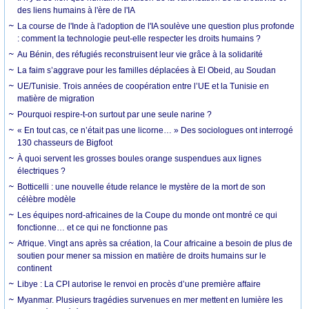
des liens humains à l'ère de l'IA
La course de l'Inde à l'adoption de l'IA soulève une question plus profonde
: comment la technologie peut-elle respecter les droits humains ?
Au Bénin, des réfugiés reconstruisent leur vie grâce à la solidarité
La faim s’aggrave pour les familles déplacées à El Obeid, au Soudan
UE/Tunisie. Trois années de coopération entre l’UE et la Tunisie en
matière de migration
Pourquoi respire-t-on surtout par une seule narine ?
« En tout cas, ce n’était pas une licorne… » Des sociologues ont interrogé
130 chasseurs de Bigfoot
À quoi servent les grosses boules orange suspendues aux lignes
électriques ?
Botticelli : une nouvelle étude relance le mystère de la mort de son
célèbre modèle
Les équipes nord-africaines de la Coupe du monde ont montré ce qui
fonctionne… et ce qui ne fonctionne pas
Afrique. Vingt ans après sa création, la Cour africaine a besoin de plus de
soutien pour mener sa mission en matière de droits humains sur le
continent
Libye : La CPI autorise le renvoi en procès d’une première affaire
Myanmar. Plusieurs tragédies survenues en mer mettent en lumière les