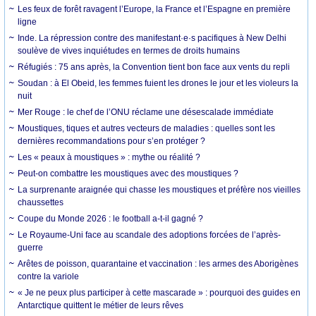
Les feux de forêt ravagent l’Europe, la France et l’Espagne en première
ligne
Inde. La répression contre des manifestant·e·s pacifiques à New Delhi
soulève de vives inquiétudes en termes de droits humains
Réfugiés : 75 ans après, la Convention tient bon face aux vents du repli
Soudan : à El Obeid, les femmes fuient les drones le jour et les violeurs la
nuit
Mer Rouge : le chef de l’ONU réclame une désescalade immédiate
Moustiques, tiques et autres vecteurs de maladies : quelles sont les
dernières recommandations pour s’en protéger ?
Les « peaux à moustiques » : mythe ou réalité ?
Peut-on combattre les moustiques avec des moustiques ?
La surprenante araignée qui chasse les moustiques et préfère nos vieilles
chaussettes
Coupe du Monde 2026 : le football a-t-il gagné ?
Le Royaume-Uni face au scandale des adoptions forcées de l’après-
guerre
Arêtes de poisson, quarantaine et vaccination : les armes des Aborigènes
contre la variole
« Je ne peux plus participer à cette mascarade » : pourquoi des guides en
Antarctique quittent le métier de leurs rêves