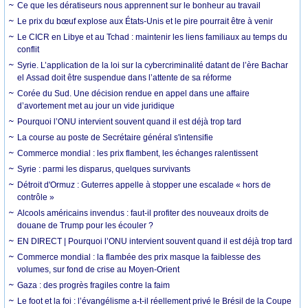
Ce que les dératiseurs nous apprennent sur le bonheur au travail
Le prix du bœuf explose aux États-Unis et le pire pourrait être à venir
Le CICR en Libye et au Tchad : maintenir les liens familiaux au temps du
conflit
Syrie. L’application de la loi sur la cybercriminalité datant de l’ère Bachar
el Assad doit être suspendue dans l’attente de sa réforme
Corée du Sud. Une décision rendue en appel dans une affaire
d’avortement met au jour un vide juridique
Pourquoi l’ONU intervient souvent quand il est déjà trop tard
La course au poste de Secrétaire général s'intensifie
Commerce mondial : les prix flambent, les échanges ralentissent
Syrie : parmi les disparus, quelques survivants
Détroit d'Ormuz : Guterres appelle à stopper une escalade « hors de
contrôle »
Alcools américains invendus : faut-il profiter des nouveaux droits de
douane de Trump pour les écouler ?
EN DIRECT | Pourquoi l’ONU intervient souvent quand il est déjà trop tard
Commerce mondial : la flambée des prix masque la faiblesse des
volumes, sur fond de crise au Moyen-Orient
Gaza : des progrès fragiles contre la faim
Le foot et la foi : l’évangélisme a-t-il réellement privé le Brésil de la Coupe