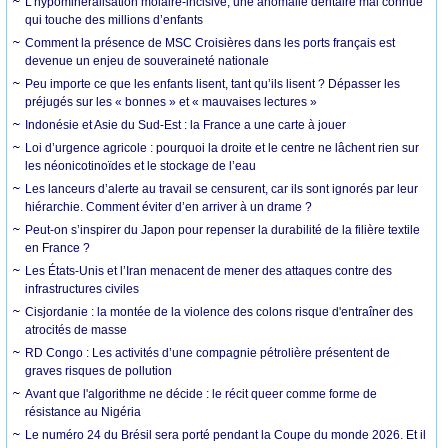
L’hypominéralisation molaire-incisive, une anomalie dentaire mal connue
qui touche des millions d’enfants
Comment la présence de MSC Croisières dans les ports français est
devenue un enjeu de souveraineté nationale
Peu importe ce que les enfants lisent, tant qu’ils lisent ? Dépasser les
préjugés sur les « bonnes » et « mauvaises lectures »
Indonésie et Asie du Sud-Est : la France a une carte à jouer
Loi d’urgence agricole : pourquoi la droite et le centre ne lâchent rien sur
les néonicotinoïdes et le stockage de l’eau
Les lanceurs d’alerte au travail se censurent, car ils sont ignorés par leur
hiérarchie. Comment éviter d’en arriver à un drame ?
Peut-on s’inspirer du Japon pour repenser la durabilité de la filière textile
en France ?
Les États-Unis et l’Iran menacent de mener des attaques contre des
infrastructures civiles
Cisjordanie : la montée de la violence des colons risque d'entraîner des
atrocités de masse
RD Congo : Les activités d’une compagnie pétrolière présentent de
graves risques de pollution
Avant que l'algorithme ne décide : le récit queer comme forme de
résistance au Nigéria
Le numéro 24 du Brésil sera porté pendant la Coupe du monde 2026. Et il