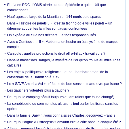
Ebola en RDC : l’OMS alerte sur une épidémie « qui ne fait que
commencer »
Naufrages au large de la Mauritanie : 144 morts ou disparus
Dans « Histoire de jouets 5 », c’est la technologie vs les jouets – un
dilemme auquel les familles sont aussi confrontées
On expédie au Sud nos déchets… et nos responsabilités
Avec « Confessions II », Madonna orchestre un écosystème de marque
complet
Canicule : quelles protections le droit offre-t-il aux travailleurs ?
Dans le massif des Bauges, le mystère de l’or qu'on trouve au milieu des
calcaires
Les enjeux politiques et religieux autour du bombardement de la
cathédrale de la Dormition à Kiev
Le « SAVE America Act » : réforme de bon sens ou manœuvre partisane ?
Les gauchers votent-ils plus à gauche ?
Pourquoi le camping séduit toujours autant (alors que tout a changé)
La sonobiopsie ou comment les ultrasons font parler les tissus sans les
opérer
Dans la famille Darwin, vous connaissiez Charles, découvrez Francis
Pourquoi l’algue « Ostreopsis » envahit-elle la côte basque chaque été ?
Afrique : pourquoi les décisions des tribunaux des droits humains restent