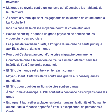
travesties
Majorque se révolte contre un tourisme qui dépossède les habitants de
leur territoire
À l’heure d’Airbnb, qui sont les gagnants de la location de courte durée à
La Rochelle ?
Inde : la crise de la classe moyenne nourrit la colère étudiante
Bavure scientifique : quand un grand physicien se penche sur les
« pouvoirs » des sourciers
Les plans de travail en quartz, à l’origine d’une crise de santé publique
aux États-Unis et dans le monde
Pourquoi Ceuta est au cœur d’une crise migratoire permanente
Comment la crise à la frontière de Ceuta a immédiatement servi les
intérêts de l’extrême droite espagnole
El Niño : le monde est entré « en terrain inconnu »
Moyen-Orient : Guterres alerte contre une guerre aux conséquences
mondiales
El Niño : pourquoi des millions de vies sont en danger
À Sao Tomé-et-Principe, l’ONU soutient la confiance des citoyens dans les
urnes
Espagne. Il faut veiller à placer les droits humains, la dignité et l’humanité
au cœur de la réponse apportée à l’afflux exceptionnel de personnes à
Ceuta