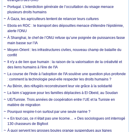
Portugal. L’interdiction générale de l’occultation du visage menace
plusieurs droits humains
À Gaza, les agriculteurs tentent de relancer leurs cultures
Ebola en RDC : le transport des dépouilles menace d'étendre l'épidémie,
alerte l'ONU
À Shanghai, le chef de l’ONU refuse qu’une poignée de puissances fasse
main basse sur l’IA
Moyen-Orient : les infrastructures civiles, nouveau champ de bataille du
conflit
Il n'y a de lien que humain : la raison de la valorisation de la créativité et
des liens humains à l'ère de l'IA
La course de l'Inde à l'adoption de l'IA soulève une question plus profonde
: comment la technologie peut-elle respecter les droits humains ?
Au Bénin, des réfugiés reconstruisent leur vie grâce à la solidarité
La faim s’aggrave pour les familles déplacées à El Obeid, au Soudan
UE/Tunisie. Trois années de coopération entre l’UE et la Tunisie en
matière de migration
Pourquoi respire-t-on surtout par une seule narine ?
« En tout cas, ce n’était pas une licorne… » Des sociologues ont interrogé
130 chasseurs de Bigfoot
À quoi servent les grosses boules orange suspendues aux lignes