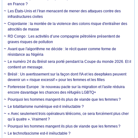
en France ?
Les États-Unis et l’Iran menacent de mener des attaques contre des
infrastructures civiles
Cisjordanie : la montée de la violence des colons risque d'entraîner des
atrocités de masse
RD Congo : Les activités d’une compagnie pétrolière présentent de
graves risques de pollution
Avant que l'algorithme ne décide : le récit queer comme forme de
résistance au Nigéria
Le numéro 24 du Brésil sera porté pendant la Coupe du monde 2026. Et il
contient un message.
Brésil : Un avertissement sur la façon dont l'IA et les deepfakes peuvent
devenir un « risque excessif » pour les femmes et les filles
Forteresse Europe : le nouveau pacte sur la migration et l'asile réduira
encore davantage les chances des réfugiés LGBTQ+
Pourquoi les hommes mangent-ils plus de viande que les femmes ?
Le totalitarisme numérique est-il inéluctable ?
« Avec seulement trois opérateurs télécoms, ce sera forcément plus cher
qu’à quatre ». Vraiment ?
Pourquoi les hommes mangent ils plus de viande que les femmes ?
Le technofascisme est-il inéluctable ?