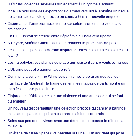
Haïti : les violences sexuelles s'intensifient à un rythme alarmant
Inde. La poursuite des exportations d’armes vers Israël entraîne un risque
de complicité dans le génocide en cours à Gaza – nouvelle enquête
Cisjordanie : l'annexion israélienne s'accélère, sur fond de violences
croissantes
En RDC, l’écart se creuse entre l’épidémie d’Ebola et la riposte
À Chypre, António Guterres tente de relancer le processus de paix
Les ailes des papillons Morpho inspireront-elles les centrales solaires du
futur ?
Les halophytes, ces plantes de plage qui résistent contre vents et marées
L’Ukraine peut-elle gagner la guerre ?
Comment la série « The White Lotus » remet le polar au goût du jour
Fusillade de Montréal : la haine des femmes n’a pas de parti, montre un
manifeste laissé par le tireur
Cisjordanie: l’ONU alerte sur une violence et une annexion qui ne font
qu’empirer
Un nouveau test permettrait une détection précoce du cancer à partir de
minuscules particules présentes dans les fluides corporels
Soins aux personnes vivant avec une démence : repenser le rôle de la
musique
Un étage de fusée SpaceX va percuter la Lune… Un accident qui pose