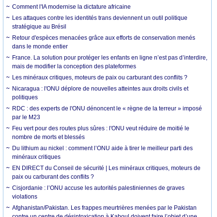
Comment l'IA modernise la dictature africaine
Les attaques contre les identités trans deviennent un outil politique
stratégique au Brésil
Retour d'espèces menacées grâce aux efforts de conservation menés
dans le monde entier
France. La solution pour protéger les enfants en ligne n’est pas d’interdire,
mais de modifier la conception des plateformes
Les minéraux critiques, moteurs de paix ou carburant des conflits ?
Nicaragua : l'ONU déplore de nouvelles atteintes aux droits civils et
politiques
RDC : des experts de l'ONU dénoncent le « règne de la terreur » imposé
par le M23
Feu vert pour des routes plus sûres : l'ONU veut réduire de moitié le
nombre de morts et blessés
Du lithium au nickel : comment l’ONU aide à tirer le meilleur parti des
minéraux critiques
EN DIRECT du Conseil de sécurité | Les minéraux critiques, moteurs de
paix ou carburant des conflits ?
Cisjordanie : l’ONU accuse les autorités palestiniennes de graves
violations
Afghanistan/Pakistan. Les frappes meurtrières menées par le Pakistan
contre un centre de désintoxication à Kaboul doivent faire l’objet d’une