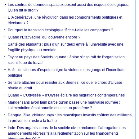
Les centres de données spatiaux posent aussi des risques écologiques.
Qu’en dit le droit ?
L’IA générative, une révolution dans les comportements politiques et
électoraux ?
Pourquoi la transition écologique fâche-t-elle les campagnes ?
Quand l’État vacille, qui gouverne encore ?
Santé des étudiants : plus d’un sur deux entre à l’université avec une
fragilité physique ou mentale
Taylor au pays des Soviets : quand Lénine s'inspirait de l'organisation
scientifique du travail
Haïti : des lueurs d’espoir malgré la violence des gangs et l’incertitude
politique
Se faire attacher pour résister aux Sirènes : ce que le choix d’Ulysse
révèle du droit
Quand « L’Odyssée » d’Ulysse éclaire les migrations contemporaines
Manger sans avoir faim parce qu’on passe une mauvaise journée :
l’alimentation émotionnelle est-elle un problème ?
Dengue, Zika, chikungunya : les moustiques invasifs coûtent des milliards,
la prévention reste à la traîne
Inde. Des organisations de la société civile réclament l’abrogation des
amendements répressifs à la réglementation sur les financements
étrangers des ONG