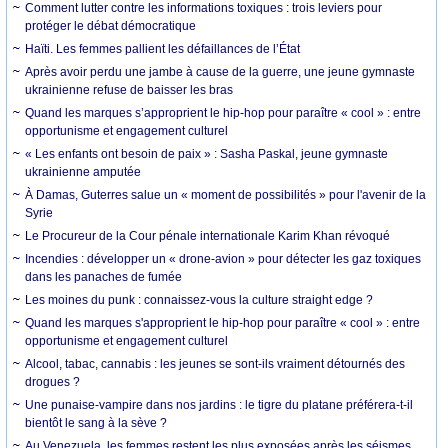
Comment lutter contre les informations toxiques : trois leviers pour
protéger le débat démocratique
Haïti. Les femmes pallient les défaillances de l’État
Après avoir perdu une jambe à cause de la guerre, une jeune gymnaste
ukrainienne refuse de baisser les bras
Quand les marques s’approprient le hip-hop pour paraître « cool » : entre
opportunisme et engagement culturel
« Les enfants ont besoin de paix » : Sasha Paskal, jeune gymnaste
ukrainienne amputée
À Damas, Guterres salue un « moment de possibilités » pour l'avenir de la
Syrie
Le Procureur de la Cour pénale internationale Karim Khan révoqué
Incendies : développer un « drone-avion » pour détecter les gaz toxiques
dans les panaches de fumée
Les moines du punk : connaissez-vous la culture straight edge ?
Quand les marques s'approprient le hip-hop pour paraître « cool » : entre
opportunisme et engagement culturel
Alcool, tabac, cannabis : les jeunes se sont-ils vraiment détournés des
drogues ?
Une punaise-vampire dans nos jardins : le tigre du platane préférera-t-il
bientôt le sang à la sève ?
Au Venezuela, les femmes restent les plus exposées après les séismes