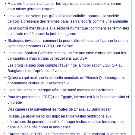
Marchés financiers africains : les leçons de la crise russo-ukrainienne
pour mieux gérer les risques
Les avions ne volent pas grâce à la masculinité : pourquoi la société
perçoit la présence des femmes dans les transports comme une anomalie
De la dignité menstruelle à la sécurité numérique : comment les féministes
de terrain redéfinissent la justice de genre
Stratégies invisibles : comment la peur d'être démasqué façonne la vie en
ligne des personnes LGBTQ+ en Serbie
Le cas de Shakira Galíndez met en lumière une crise croissante pour les
demandeurs d'asile trans vénézuéliens aux USA
Les droits laissés pour compte : l'avenir de la mobilisation LGBTQI+ au
Bangladesh de l'après-soulèvement
Qu'est-ce qui explique la célébrité mondiale de Dimash Qudaibergen, le
phénomène culturel du Kazakhstan ?
La surveillance numérique détruit la santé mentale des activistes
Pour les personnes LGBTQ+ en Égypte, Internet est à la fois un lien vital et
un piège
Des caméras IA surveillent les routes de Dhaka, au Bangladesh
Russie. Le projet de loi qui imposerait de vastes restrictions aux
détracteurs du gouvernement à l’étranger instrumentalise les sanctions
dans le but de bâillonner la dissidence
Europe/Israël et TPO. Les États membres de l’UE autorisant la vente des