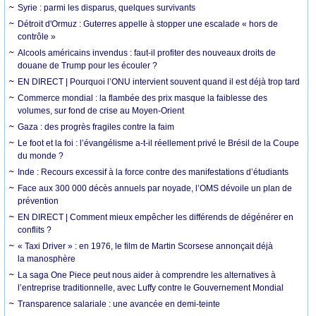
Syrie : parmi les disparus, quelques survivants
Détroit d'Ormuz : Guterres appelle à stopper une escalade « hors de
contrôle »
Alcools américains invendus : faut-il profiter des nouveaux droits de
douane de Trump pour les écouler ?
EN DIRECT | Pourquoi l’ONU intervient souvent quand il est déjà trop tard
Commerce mondial : la flambée des prix masque la faiblesse des
volumes, sur fond de crise au Moyen-Orient
Gaza : des progrès fragiles contre la faim
Le foot et la foi : l’évangélisme a-t-il réellement privé le Brésil de la Coupe
du monde ?
Inde : Recours excessif à la force contre des manifestations d’étudiants
Face aux 300 000 décès annuels par noyade, l’OMS dévoile un plan de
prévention
EN DIRECT | Comment mieux empêcher les différends de dégénérer en
conflits ?
« Taxi Driver » : en 1976, le film de Martin Scorsese annonçait déjà
la manosphère
La saga One Piece peut nous aider à comprendre les alternatives à
l’entreprise traditionnelle, avec Luffy contre le Gouvernement Mondial
Transparence salariale : une avancée en demi-teinte