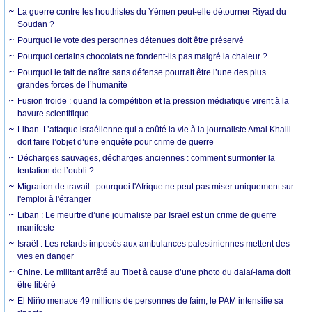
La guerre contre les houthistes du Yémen peut-elle détourner Riyad du
Soudan ?
Pourquoi le vote des personnes détenues doit être préservé
Pourquoi certains chocolats ne fondent-ils pas malgré la chaleur ?
Pourquoi le fait de naître sans défense pourrait être l’une des plus
grandes forces de l’humanité
Fusion froide : quand la compétition et la pression médiatique virent à la
bavure scientifique
Liban. L’attaque israélienne qui a coûté la vie à la journaliste Amal Khalil
doit faire l’objet d’une enquête pour crime de guerre
Décharges sauvages, décharges anciennes : comment surmonter la
tentation de l’oubli ?
Migration de travail : pourquoi l'Afrique ne peut pas miser uniquement sur
l'emploi à l'étranger
Liban : Le meurtre d’une journaliste par Israël est un crime de guerre
manifeste
Israël : Les retards imposés aux ambulances palestiniennes mettent des
vies en danger
Chine. Le militant arrêté au Tibet à cause d’une photo du dalaï-lama doit
être libéré
El Niño menace 49 millions de personnes de faim, le PAM intensifie sa