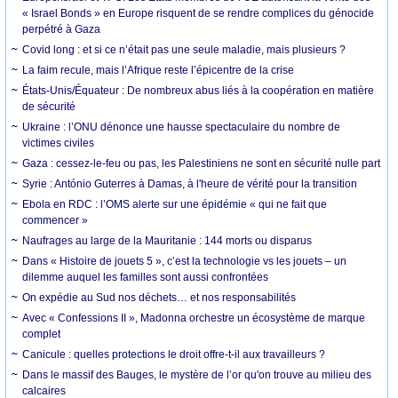
« Israel Bonds » en Europe risquent de se rendre complices du génocide
perpétré à Gaza
Covid long : et si ce n’était pas une seule maladie, mais plusieurs ?
La faim recule, mais l’Afrique reste l’épicentre de la crise
États-Unis/Équateur : De nombreux abus liés à la coopération en matière
de sécurité
Ukraine : l’ONU dénonce une hausse spectaculaire du nombre de
victimes civiles
Gaza : cessez-le-feu ou pas, les Palestiniens ne sont en sécurité nulle part
Syrie : António Guterres à Damas, à l'heure de vérité pour la transition
Ebola en RDC : l’OMS alerte sur une épidémie « qui ne fait que
commencer »
Naufrages au large de la Mauritanie : 144 morts ou disparus
Dans « Histoire de jouets 5 », c’est la technologie vs les jouets – un
dilemme auquel les familles sont aussi confrontées
On expédie au Sud nos déchets… et nos responsabilités
Avec « Confessions II », Madonna orchestre un écosystème de marque
complet
Canicule : quelles protections le droit offre-t-il aux travailleurs ?
Dans le massif des Bauges, le mystère de l’or qu'on trouve au milieu des
calcaires