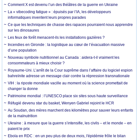
Comment X est devenu l’un des théâtres de la guerre en Ukraine
La « vibecoding fatigue » : épuisés par l’IA, les développeurs
informatiques inventent leurs propres parades
Ce que les techniques de chasse des rapaces pourraient nous apprendre
sur les dinosaures
Les feux de forêt menacent-ils les installations gazières ?
Incendies en Gironde : la logistique au cœur de l’évacuation massive
d’une population
Nouveau symbole nutritionnel au Canada : aidera-t-il vraiment les
consommateurs à mieux choisir ?
Royaume-Uni. L’arrêt de la Cour suprême dans l’affaire du logiciel espion
bahreïnite adresse un message clair contre la répression transnationale
VIH : la riposte mondiale vacille au moment où la science promettait de
changer la donne
Patrimoine mondial : l’UNESCO place six sites sous haute surveillance
Réfugié devenu star du basket, Wenyen Gabriel rejoint le HCR
Au Soudan, des mères marchent des kilomètres pour sauver leurs enfants
de la malnutrition
Ukraine : à mesure que la guerre s’intensifie, les civils – et le monde – en
paient le prix
Ebola en RDC : en un peu plus de deux mois, l'épidémie frôle le bilan