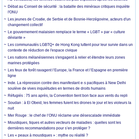
Débat au Conseil de sécurité : la bataille des minéraux critiques inquiète
l'ONU
Les jeunes de Croatie, de Serbie et de Bosnie-Herzégovine, acteurs d'un
changement collectif
Le gouvernement malaisien remplace le terme « LGBT » par « culture
déviante »
Les communautés LGBTQ+ de Hong Kong luttent pour leur survie dans un
contexte de réduction de l'espace civique
Les nations mélanésiennes s'engagent à relier et étendre leurs zones
marines protégées
Les feux de forêt ravagent l’Europe, la France et l’Espagne en première
ligne
Inde. La répression contre des manifestant·e·s pacifiques à New Delhi
soulève de vives inquiétudes en termes de droits humains
Réfugiés : 75 ans après, la Convention tient bon face aux vents du repli
Soudan : à El Obeid, les femmes fuient les drones le jour et les violeurs la
nuit
Mer Rouge : le chef de l’ONU réclame une désescalade immédiate
Moustiques, tiques et autres vecteurs de maladies : quelles sont les
dernières recommandations pour s’en protéger ?
Les « peaux à moustiques » : mythe ou réalité ?