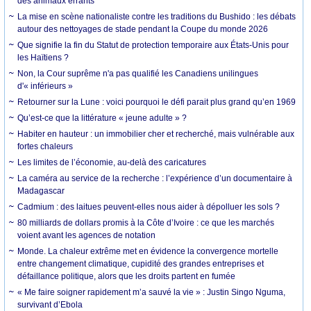
des animaux errants
La mise en scène nationaliste contre les traditions du Bushido : les débats
autour des nettoyages de stade pendant la Coupe du monde 2026
Que signifie la fin du Statut de protection temporaire aux États-Unis pour
les Haïtiens ?
Non, la Cour suprême n'a pas qualifié les Canadiens unilingues
d'« inférieurs »
Retourner sur la Lune : voici pourquoi le défi parait plus grand qu’en 1969
Qu’est-ce que la littérature « jeune adulte » ?
Habiter en hauteur : un immobilier cher et recherché, mais vulnérable aux
fortes chaleurs
Les limites de l’économie, au-delà des caricatures
La caméra au service de la recherche : l’expérience d’un documentaire à
Madagascar
Cadmium : des laitues peuvent-elles nous aider à dépolluer les sols ?
80 milliards de dollars promis à la Côte d’Ivoire : ce que les marchés
voient avant les agences de notation
Monde. La chaleur extrême met en évidence la convergence mortelle
entre changement climatique, cupidité des grandes entreprises et
défaillance politique, alors que les droits partent en fumée
« Me faire soigner rapidement m’a sauvé la vie » : Justin Singo Nguma,
survivant d’Ebola