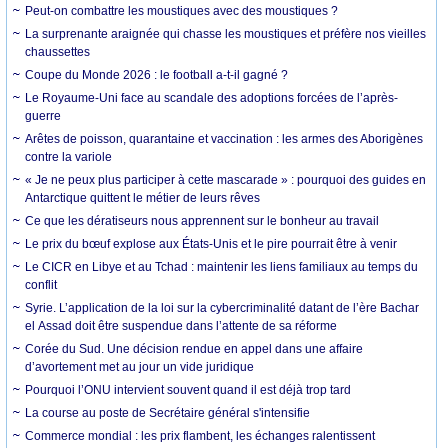
Peut-on combattre les moustiques avec des moustiques ?
La surprenante araignée qui chasse les moustiques et préfère nos vieilles
chaussettes
Coupe du Monde 2026 : le football a-t-il gagné ?
Le Royaume-Uni face au scandale des adoptions forcées de l’après-
guerre
Arêtes de poisson, quarantaine et vaccination : les armes des Aborigènes
contre la variole
« Je ne peux plus participer à cette mascarade » : pourquoi des guides en
Antarctique quittent le métier de leurs rêves
Ce que les dératiseurs nous apprennent sur le bonheur au travail
Le prix du bœuf explose aux États-Unis et le pire pourrait être à venir
Le CICR en Libye et au Tchad : maintenir les liens familiaux au temps du
conflit
Syrie. L’application de la loi sur la cybercriminalité datant de l’ère Bachar
el Assad doit être suspendue dans l’attente de sa réforme
Corée du Sud. Une décision rendue en appel dans une affaire
d’avortement met au jour un vide juridique
Pourquoi l’ONU intervient souvent quand il est déjà trop tard
La course au poste de Secrétaire général s'intensifie
Commerce mondial : les prix flambent, les échanges ralentissent