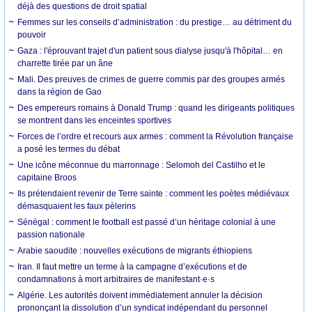
déjà des questions de droit spatial
Femmes sur les conseils d’administration : du prestige… au détriment du
pouvoir
Gaza : l'éprouvant trajet d'un patient sous dialyse jusqu'à l'hôpital… en
charrette tirée par un âne
Mali. Des preuves de crimes de guerre commis par des groupes armés
dans la région de Gao
Des empereurs romains à Donald Trump : quand les dirigeants politiques
se montrent dans les enceintes sportives
Forces de l’ordre et recours aux armes : comment la Révolution française
a posé les termes du débat
Une icône méconnue du marronnage : Selomoh del Castilho et le
capitaine Broos
Ils prétendaient revenir de Terre sainte : comment les poètes médiévaux
démasquaient les faux pèlerins
Sénégal : comment le football est passé d’un héritage colonial à une
passion nationale
Arabie saoudite : nouvelles exécutions de migrants éthiopiens
Iran. Il faut mettre un terme à la campagne d’exécutions et de
condamnations à mort arbitraires de manifestant·e·s
Algérie. Les autorités doivent immédiatement annuler la décision
prononçant la dissolution d’un syndicat indépendant du personnel