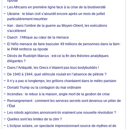
riposte
Les Africains en première ligne face à la crise de la biodiversité
Ukraine : le bilan civil s’alourdit encore après un mois de juillet
particulièrement meurtrier
Iran : dans l'ombre de la guerre au Moyen-Orient, les exécutions
s'accélèrent
Daech : l'Afrique au cœur de la menace
El Niño menace de faire basculer 49 millions de personnes dans la faim :
le PAM renforce sa riposte
Décès de Rudolph Marcus : est-ce la fin des théories analytiques
élégantes ?
Dans l’Antiquité, les Grecs n’étaient pas tous bodybuildés !
De 1940 à 1944, quel véhicule roulait en l’absence de pétrole ?
Il n’y a pas si longtemps, les grillons chantaient dans le métro parisien
Donald Trump ou la contagion du mal ordinaire
Incendies : le retour à la maison, angle mort de la gestion de crise
Renseignement : comment les services secrets sont devenus un pilier de
l’État
Les robots agricoles annoncent-ils vraiment une nouvelle révolution ?
Quelles sont les limites de la clim ?
L’éclipse solaire, un spectacle impressionnant source de mythes et de