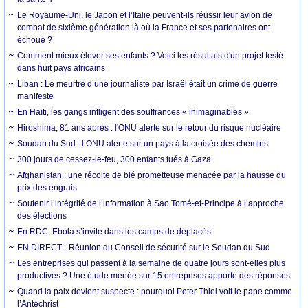
Le Royaume-Uni, le Japon et l’Italie peuvent-ils réussir leur avion de
combat de sixième génération là où la France et ses partenaires ont
échoué ?
Comment mieux élever ses enfants ? Voici les résultats d'un projet testé
dans huit pays africains
Liban : Le meurtre d’une journaliste par Israël était un crime de guerre
manifeste
En Haïti, les gangs infligent des souffrances « inimaginables »
Hiroshima, 81 ans après : l'ONU alerte sur le retour du risque nucléaire
Soudan du Sud : l’ONU alerte sur un pays à la croisée des chemins
300 jours de cessez-le-feu, 300 enfants tués à Gaza
Afghanistan : une récolte de blé prometteuse menacée par la hausse du
prix des engrais
Soutenir l’intégrité de l’information à Sao Tomé-et-Principe à l’approche
des élections
En RDC, Ebola s’invite dans les camps de déplacés
EN DIRECT - Réunion du Conseil de sécurité sur le Soudan du Sud
Les entreprises qui passent à la semaine de quatre jours sont-elles plus
productives ? Une étude menée sur 15 entreprises apporte des réponses
Quand la paix devient suspecte : pourquoi Peter Thiel voit le pape comme
l’Antéchrist