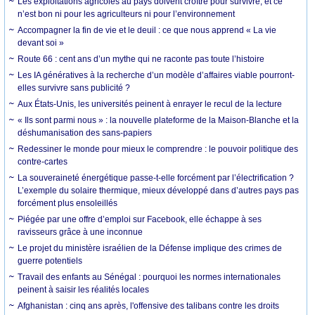
Les exploitations agricoles au pays doivent croître pour survivre, et ce
n’est bon ni pour les agriculteurs ni pour l’environnement
Accompagner la fin de vie et le deuil : ce que nous apprend « La vie
devant soi »
Route 66 : cent ans d’un mythe qui ne raconte pas toute l’histoire
Les IA génératives à la recherche d’un modèle d’affaires viable pourront-
elles survivre sans publicité ?
Aux États-Unis, les universités peinent à enrayer le recul de la lecture
« Ils sont parmi nous » : la nouvelle plateforme de la Maison-Blanche et la
déshumanisation des sans-papiers
Redessiner le monde pour mieux le comprendre : le pouvoir politique des
contre-cartes
La souveraineté énergétique passe-t-elle forcément par l’électrification ?
L’exemple du solaire thermique, mieux développé dans d’autres pays pas
forcément plus ensoleillés
Piégée par une offre d’emploi sur Facebook, elle échappe à ses
ravisseurs grâce à une inconnue
Le projet du ministère israélien de la Défense implique des crimes de
guerre potentiels
Travail des enfants au Sénégal : pourquoi les normes internationales
peinent à saisir les réalités locales
Afghanistan : cinq ans après, l'offensive des talibans contre les droits