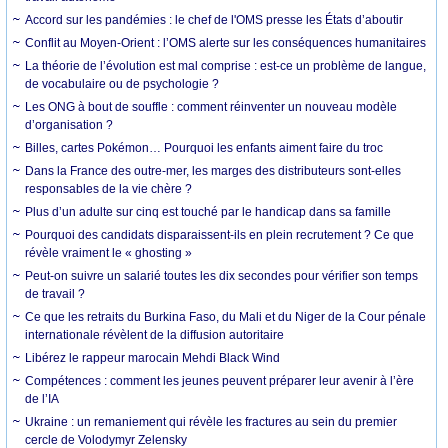
Accord sur les pandémies : le chef de l'OMS presse les États d’aboutir
Conflit au Moyen-Orient : l’OMS alerte sur les conséquences humanitaires
La théorie de l’évolution est mal comprise : est-ce un problème de langue,
de vocabulaire ou de psychologie ?
Les ONG à bout de souffle : comment réinventer un nouveau modèle
d’organisation ?
Billes, cartes Pokémon… Pourquoi les enfants aiment faire du troc
Dans la France des outre-mer, les marges des distributeurs sont-elles
responsables de la vie chère ?
Plus d’un adulte sur cinq est touché par le handicap dans sa famille
Pourquoi des candidats disparaissent-ils en plein recrutement ? Ce que
révèle vraiment le « ghosting »
Peut-on suivre un salarié toutes les dix secondes pour vérifier son temps
de travail ?
Ce que les retraits du Burkina Faso, du Mali et du Niger de la Cour pénale
internationale révèlent de la diffusion autoritaire
Libérez le rappeur marocain Mehdi Black Wind
Compétences : comment les jeunes peuvent préparer leur avenir à l’ère
de l’IA
Ukraine : un remaniement qui révèle les fractures au sein du premier
cercle de Volodymyr Zelensky