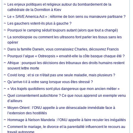
Les enjeux politiques et religieux autour du bombardement de la
cathédrale de la Dormition à Kiev
Le « SAVE America Act » : réforme de bon sens ou manœuvre partisane ?
Les gauchers votent-ils plus à gauche ?
Pourquoi le camping séduit toujours autant (alors que tout a changé)
La sonobiopsie ou comment les ultrasons font parler les tissus sans les
opérer
Dans la famille Darwin, vous connaissiez Charles, découvrez Francis
Pourquoi l’algue « Ostreopsis » envahit-elle la côte basque chaque été ?
Afrique : pourquoi les décisions des tribunaux des droits humains restent
souvent lettre morte
Covid long : et si ce n'était pas une seule maladie, mais plusieurs ?
Qu’arrive-t-il à votre sang lorsque vous êtes stressé ?
« Vos trajets quotidiens sont plus dangereux que mon ancien métier »
Quel consentement autochtone ? Ce que nous apprend un exemple venu
d’ailleurs
Moyen-Orient : l’ONU appelle à une désescalade immédiate face à
l’extension des hostilités
Hommage à Nelson Mandela : l’ONU appelle à faire reculer les inégalités
Comment le mariage, le divorce et la parentalité influencent le recours au
travail autonome