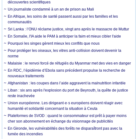
découvertes scientifiques
Un journaliste condamné à un an de prison au Mali
En Afrique, les soins de santé passent aussi par les familles et les
communautés
Sri Lanka : l’ONU réclame justice, vingt ans après le massacre de Muttur
En Somalie, l'IA aide le PAM à anticiper la faim et mieux cibler l'aide
Pourquoi les singes gèrent mieux les conflits que nous
Pour protéger les oiseaux, les vitres anti-collision doivent devenir la
norme
Malaisie : le renvoi forcé de réfugiés du Myanmar met des vies en danger
En RDC, l’épidémie d’Ebola sans précédent propulse la recherche de
nouveaux traitements
Afghanistan : les coupes dans l’aide aggravent la malnutrition infantile
Liban : six ans après l'explosion du port de Beyrouth, la quête de justice
reste inachevée
Union européenne. Les dirigeant·e·s européens doivent réagir avec
humanité et solidarité concernant la situation à Ceuta
Plateformes de SVOD : quand le consommateur est prêt à payer moins
cher son abonnement en échange du visionnage de publicités
En Gironde, les vulnérabilités des forêts ne disparaîtront pas avec la
fumée des incendies