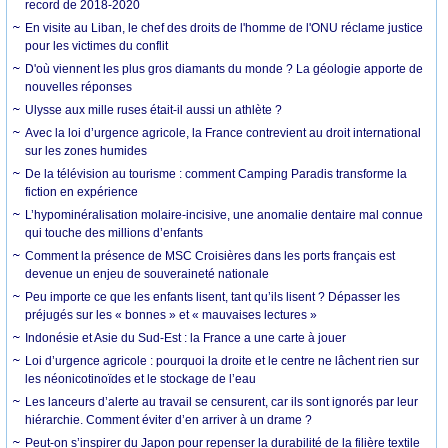
record de 2018-2020
En visite au Liban, le chef des droits de l'homme de l'ONU réclame justice
pour les victimes du conflit
D'où viennent les plus gros diamants du monde ? La géologie apporte de
nouvelles réponses
Ulysse aux mille ruses était-il aussi un athlète ?
Avec la loi d’urgence agricole, la France contrevient au droit international
sur les zones humides
De la télévision au tourisme : comment Camping Paradis transforme la
fiction en expérience
L’hypominéralisation molaire-incisive, une anomalie dentaire mal connue
qui touche des millions d’enfants
Comment la présence de MSC Croisières dans les ports français est
devenue un enjeu de souveraineté nationale
Peu importe ce que les enfants lisent, tant qu’ils lisent ? Dépasser les
préjugés sur les « bonnes » et « mauvaises lectures »
Indonésie et Asie du Sud-Est : la France a une carte à jouer
Loi d’urgence agricole : pourquoi la droite et le centre ne lâchent rien sur
les néonicotinoïdes et le stockage de l’eau
Les lanceurs d’alerte au travail se censurent, car ils sont ignorés par leur
hiérarchie. Comment éviter d’en arriver à un drame ?
Peut-on s’inspirer du Japon pour repenser la durabilité de la filière textile