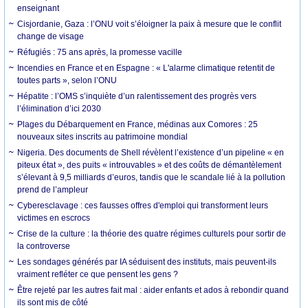
enseignant
Cisjordanie, Gaza : l’ONU voit s’éloigner la paix à mesure que le conflit
change de visage
Réfugiés : 75 ans après, la promesse vacille
Incendies en France et en Espagne : « L'alarme climatique retentit de
toutes parts », selon l’ONU
Hépatite : l’OMS s’inquiète d’un ralentissement des progrès vers
l’élimination d’ici 2030
Plages du Débarquement en France, médinas aux Comores : 25
nouveaux sites inscrits au patrimoine mondial
Nigeria. Des documents de Shell révèlent l’existence d’un pipeline « en
piteux état », des puits « introuvables » et des coûts de démantèlement
s’élevant à 9,5 milliards d’euros, tandis que le scandale lié à la pollution
prend de l’ampleur
Cyberesclavage : ces fausses offres d'emploi qui transforment leurs
victimes en escrocs
Crise de la culture : la théorie des quatre régimes culturels pour sortir de
la controverse
Les sondages générés par IA séduisent des instituts, mais peuvent-ils
vraiment refléter ce que pensent les gens ?
Être rejeté par les autres fait mal : aider enfants et ados à rebondir quand
ils sont mis de côté