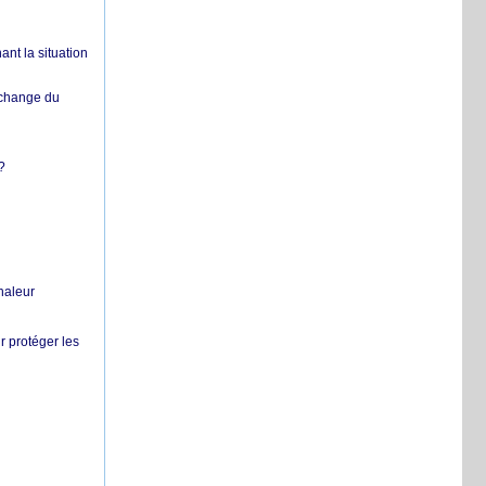
nt la situation
échange du
?
chaleur
r protéger les