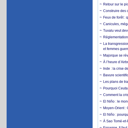
Retour sur le p
Construire des c
Feux de forêt : 
Canicules, mégaf
Tuvalu veut dev
Réglementation c
La transgression
et femmes guerr
Majorque se révo
À l’heure d’Airb
Inde : la crise 
Bavure scientif
Les plans de tra
Pourquoi Ceuta 
Comment la crise
El Niño : le mon
Moyen-Orient : 
El Niño : pourqu
À Sao Tomé-et-P
Espagne. Il faut