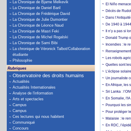
La Chronique de Bjarne Melkevik
El Niño menace d
La Chronique de Daniel Baril
Décès de Rudolp
La Chronique de Frédérique David
Dans l’Antiquité
La Chronique de Julie Dumontier
De 1940 à 1944,
La Chronique de Léonce Naud
La Chronique de Masri Feki
Il n’y a pas si 
La Chronique de Michel Rogalski
Donald Trump ou
La Chronique de Sami Bibi
Incendies : le r
La chronique de Véronick Talbot/Collaboration
Renseignement :
étudiante
Les robots agri
Philosophie
Quelles sont les 
Rubriques
L’éclipse solai
Observatoire des droits humains
Un journaliste 
Actualités
En Afrique, les 
Actualités Internationales
Sri Lanka : l’ON
Analyse de l'information
En Somalie, l'IA 
Arts et spectacles
Campus
Pourquoi les si
Campus
Pour protéger le
Ces lectures qui nous habitent
Malaisie : le r
Communiqué
En RDC, l’épidé
Concours