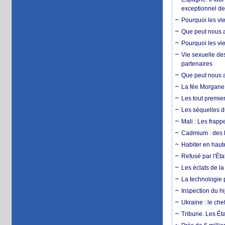
exceptionnel d
Pourquoi les vie
Que peut nous ap
Pourquoi les vie
Vie sexuelle des
partenaires
Que peut nous ap
La fée Morgane 
Les tout premier
Les séquelles d
Mali : Les frapp
Cadmium : des l
Habiter en haute
Refusé par l'Éta
Les éclats de la
La technologie p
Inspection du hij
Ukraine : le ch
Tribune. Les Éta