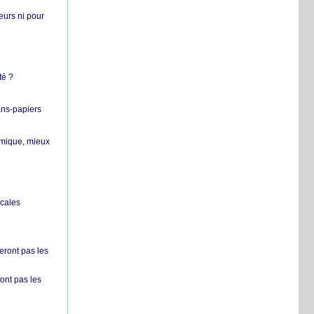
teurs ni pour
té ?
ans-papiers
ermique, mieux
ocales
ront pas les
nt pas les