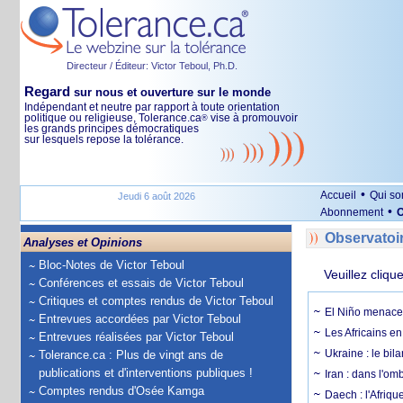
Directeur / Éditeur: Victor Teboul, Ph.D.
Regard
sur nous et ouverture sur le monde
Indépendant et neutre par rapport à toute orientation
politique ou religieuse, Tolerance.ca
vise à promouvoir
®
les grands principes démocratiques
sur lesquels repose la tolérance.
•
Accueil
Qui s
Jeudi 6 août 2026
•
Abonnement
O
Observatoi
Analyses et Opinions
Bloc-Notes de Victor Teboul
Veuillez cliqu
Conférences et essais de Victor Teboul
Critiques et comptes rendus de Victor Teboul
El Niño menace 
Entrevues accordées par Victor Teboul
Les Africains en
Entrevues réalisées par Victor Teboul
Ukraine : le bila
Tolerance.ca : Plus de vingt ans de
publications et d'interventions publiques !
Iran : dans l'om
Comptes rendus d'Osée Kamga
Daech : l'Afriq