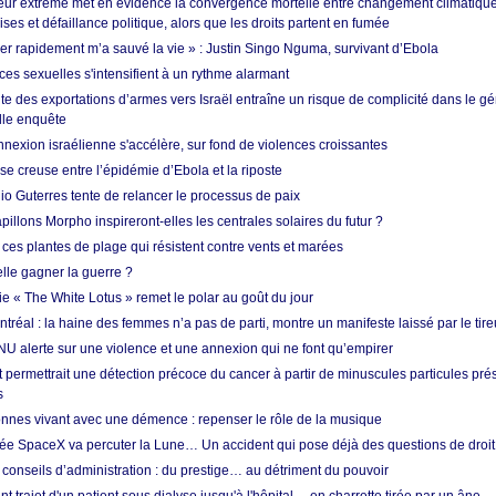
ur extrême met en évidence la convergence mortelle entre changement climatique,
ses et défaillance politique, alors que les droits partent en fumée
ner rapidement m’a sauvé la vie » : Justin Singo Nguma, survivant d’Ebola
ences sexuelles s'intensifient à un rythme alarmant
te des exportations d’armes vers Israël entraîne un risque de complicité dans le g
lle enquête
annexion israélienne s'accélère, sur fond de violences croissantes
se creuse entre l’épidémie d’Ebola et la riposte
io Guterres tente de relancer le processus de paix
pillons Morpho inspireront-elles les centrales solaires du futur ?
ces plantes de plage qui résistent contre vents et marées
lle gagner la guerre ?
e « The White Lotus » remet le polar au goût du jour
tréal : la haine des femmes n’a pas de parti, montre un manifeste laissé par le tire
NU alerte sur une violence et une annexion qui ne font qu’empirer
 permettrait une détection précoce du cancer à partir de minuscules particules pré
s
nnes vivant avec une démence : repenser le rôle de la musique
ée SpaceX va percuter la Lune… Un accident qui pose déjà des questions de droit 
conseils d’administration : du prestige… au détriment du pouvoir