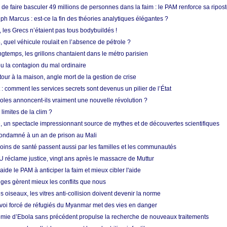
e faire basculer 49 millions de personnes dans la faim : le PAM renforce sa ripos
h Marcus : est-ce la fin des théories analytiques élégantes ?
, les Grecs n’étaient pas tous bodybuildés !
 quel véhicule roulait en l’absence de pétrole ?
longtemps, les grillons chantaient dans le métro parisien
 la contagion du mal ordinaire
etour à la maison, angle mort de la gestion de crise
 comment les services secrets sont devenus un pilier de l’État
coles annoncent-ils vraiment une nouvelle révolution ?
limites de la clim ?
re, un spectacle impressionnant source de mythes et de découvertes scientifiques
condamné à un an de prison au Mali
soins de santé passent aussi par les familles et les communautés
U réclame justice, vingt ans après le massacre de Muttur
aide le PAM à anticiper la faim et mieux cibler l'aide
nges gèrent mieux les conflits que nous
s oiseaux, les vitres anti-collision doivent devenir la norme
envoi forcé de réfugiés du Myanmar met des vies en danger
mie d’Ebola sans précédent propulse la recherche de nouveaux traitements