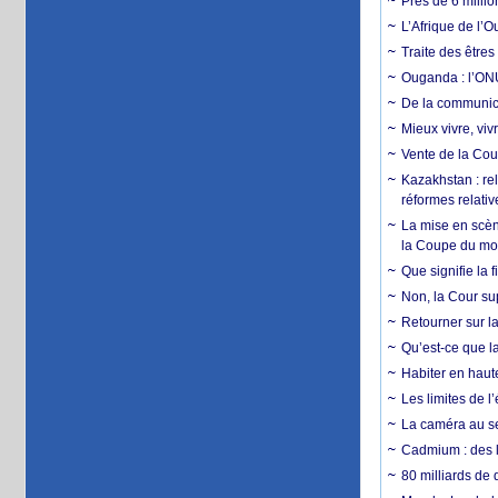
Près de 6 milli
L’Afrique de l’
Traite des êtres
Ouganda : l’ONU
De la communica
Mieux vivre, viv
Vente de la Coup
Kazakhstan : rel
réformes relativ
La mise en scène
la Coupe du m
Que signifie la 
Non, la Cour sup
Retourner sur la
Qu’est-ce que la
Habiter en haute
Les limites de l
La caméra au se
Cadmium : des l
80 milliards de 