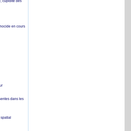
 cupidité des
énocide en cours
ur
sentes dans les
spatial