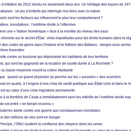
ic d’inflation de 2022 résolu en seulement deux ans. Un héritage des leçons de 197
abanes : un jeu d’enfants qui interroge nos liens avec la nature
quels sont les facteurs qui influencent le plus leur comportement ?
eux, inondations : l’extrême droite à l’offensive
enir une « Nation Numérique » face à la montée du niveau des eaux
hinoise sur le secret d'État : vives inquiétudes pour les droits humains dans la r
 des codes de genre dans l'histoire et le folklore des Balkans : vierges sous serment
ières travesties
lte contre un tourisme qui dépossède les habitants de leur territoire
nb, qui sont les gagnants de la location de courte durée à La Rochelle ?
de la classe moyenne nourrit la colère étudiante
ique : quand un grand physicien se penche sur les « pouvoirs » des sourciers
vail en quartz, à l’origine d’une crise de santé publique aux États-Unis et dans le
est au cœur d’une crise migratoire permanente
 à la frontière de Ceuta a immédiatement servi les intérêts de l’extrême droite es
de est entré « en terrain inconnu »
Guterres alerte contre une guerre aux conséquences mondiales
oi des millions de vies sont en danger
rincipe, l’ONU soutient la confiance des citoyens dans les urnes
 veiller à placer les droits humains, la dignité et l’humanité au cœur de la réponse a