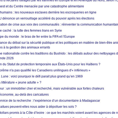
ons d'hectares ravagés par les flammes en Europe et en Amérique du Nord, selon l
Ouest et du Centre menacée par une catastrophe alimentaire
 humains : les nouveaux esclaves derrière les escroqueries en ligne
 dénonce un verrouillage accéléré du pouvoir après les élections
tion de crise aux voix des communautés : réinventer la communication humanitai
re caché : la lutte des femmes trans en Syrie
e du monde : le bras de fer entre la FIFA et l’Europe
ance du débat sur la sécurité publique et les politiques en matière de bien-être ani
es à la gestion des animaux errants
 nationaliste contre les traditions du Bushido : les débats autour des nettoyages
onde 2026
fin du Statut de protection temporaire aux États-Unis pour les Haïtiens ?
rême n'a pas qualifié les Canadiens unilingues d'« inférieurs »
 Lune : voici pourquoi le défi parait plus grand qu’en 1969
 littérature « jeune adulte » ?
ur : un immobilier cher et recherché, mais vulnérable aux fortes chaleurs
’économie, au-delà des caricatures
rvice de la recherche : l’expérience d’un documentaire à Madagascar
aitues peuvent-elles nous aider à dépolluer les sols ?
dollars promis à la Côte d’Ivoire : ce que les marchés voient avant les agences de n