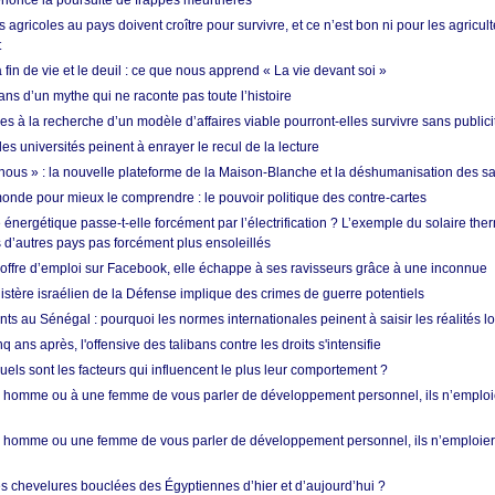
nonce la poursuite de frappes meurtrières
s agricoles au pays doivent croître pour survivre, et ce n’est bon ni pour les agricul
t
in de vie et le deuil : ce que nous apprend « La vie devant soi »
ans d’un mythe qui ne raconte pas toute l’histoire
es à la recherche d’un modèle d’affaires viable pourront-elles survivre sans publici
les universités peinent à enrayer le recul de la lecture
i nous » : la nouvelle plateforme de la Maison-Blanche et la déshumanisation des s
onde pour mieux le comprendre : le pouvoir politique des contre-cartes
énergétique passe-t-elle forcément par l’électrification ? L’exemple du solaire th
d’autres pays pas forcément plus ensoleillés
offre d’emploi sur Facebook, elle échappe à ses ravisseurs grâce à une inconnue
istère israélien de la Défense implique des crimes de guerre potentiels
nts au Sénégal : pourquoi les normes internationales peinent à saisir les réalités l
q ans après, l'offensive des talibans contre les droits s'intensifie
quels sont les facteurs qui influencent le plus leur comportement ?
homme ou à une femme de vous parler de développement personnel, ils n’emploie
homme ou une femme de vous parler de développement personnel, ils n’emploiero
es chevelures bouclées des Égyptiennes d’hier et d’aujourd’hui ?