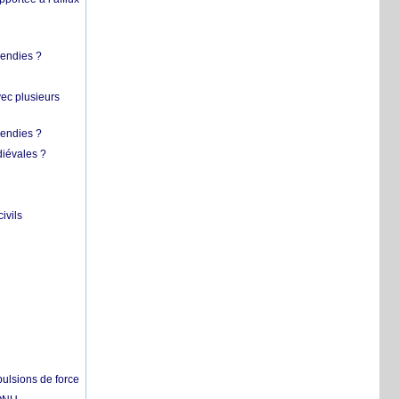
cendies ?
vec plusieurs
cendies ?
diévales ?
ivils
pulsions de force