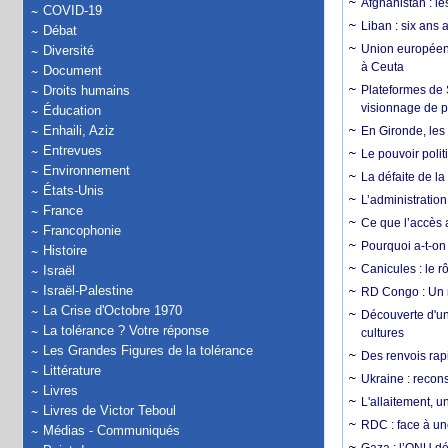
Afghanistan : le
COVID-19
Liban : six ans 
Débat
Union européenn
Diversité
à Ceuta
Document
Droits humains
Plateformes de
visionnage de p
Éducation
Enhaili, Aziz
En Gironde, les 
Entrevues
Le pouvoir poli
Environnement
La défaite de la
États-Unis
L’administration
France
Ce que l’accès a
Francophonie
Pourquoi a-t-on
Histoire
Canicules : le r
Israël
Israël-Palestine
RD Congo : Un r
La Crise d'Octobre 1970
Découverte d'un
La tolérance ? Votre réponse
cultures
Les Grandes Figures de la tolérance
Des renvois rapi
Littérature
Ukraine : reconst
Livres
L'allaitement, u
Livres de Victor Teboul
RDC : face à une
Médias - Communiqués