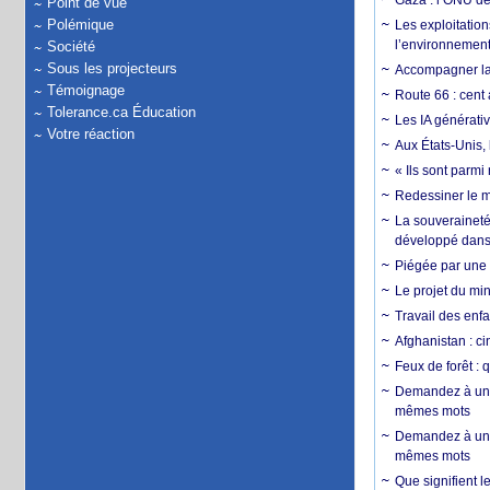
Gaza : l’ONU dé
Point de vue
Polémique
Les exploitation
l’environnemen
Société
Sous les projecteurs
Accompagner la f
Témoignage
Route 66 : cent 
Tolerance.ca Éducation
Les IA générativ
Votre réaction
Aux États-Unis, 
« Ils sont parm
Redessiner le m
La souveraineté 
développé dans 
Piégée par une 
Le projet du min
Travail des enfa
Afghanistan : cin
Feux de forêt : 
Demandez à un 
mêmes mots
Demandez à un 
mêmes mots
Que signifient l