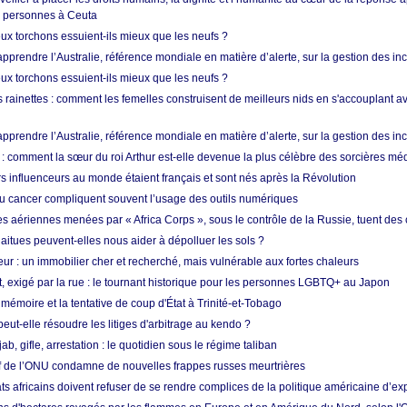
e personnes à Ceuta
ux torchons essuient-ils mieux que les neufs ?
prendre l’Australie, référence mondiale en matière d’alerte, sur la gestion des in
ux torchons essuient-ils mieux que les neufs ?
 rainettes : comment les femelles construisent de meilleurs nids en s'accouplant a
prendre l’Australie, référence mondiale en matière d’alerte, sur la gestion des in
: comment la sœur du roi Arthur est-elle devenue la plus célèbre des sorcières mé
s influenceurs au monde étaient français et sont nés après la Révolution
u cancer compliquent souvent l’usage des outils numériques
es aériennes menées par « Africa Corps », sous le contrôle de la Russie, tuent des c
aitues peuvent-elles nous aider à dépolluer les sols ?
ur : un immobilier cher et recherché, mais vulnérable aux fortes chaleurs
t, exigé par la rue : le tournant historique pour les personnes LGBTQ+ au Japon
 mémoire et la tentative de coup d'État à Trinité-et-Tobago
eut-elle résoudre les litiges d'arbitrage au kendo ?
ab, gifle, arrestation : le quotidien sous le régime taliban
ef de l’ONU condamne de nouvelles frappes russes meurtrières
ts africains doivent refuser de se rendre complices de la politique américaine d’ex