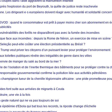
s coupes dans l’aide aggravent la malnutrition infantile
après l'explosion du port de Beyrouth, la quête de justice reste inachevée
e. Les dirigeant·e·s européens doivent réagir avec humanité et solidarité concerna
 SVOD : quand le consommateur est prêt à payer moins cher son abonnement en 
ublicités
vulnérabilités des forêts ne disparaîtront pas avec la fumée des incendies
tique face aux incendies : depuis la Rome de Néron, un exercice de mise en scène 
 Seleção peut-elle coûter une élection présidentielle au Brésil ?
 Trump veut priver les citoyens d’un puissant levier pour protéger l’environnement
ux toilettes publiques révèle des inégalités de genre dans les villes
 envie de manger du salé au bord de la mer ?
ôle de l’isolation et de l’inertie thermique des bâtiments pour se protéger contre la 
esponsable gouvernemental confirme la pollution liée aux activités pétrolières
 champignon tueur de la chenille légionnaire africaine : une piste prometteuse pou
des font suite aux arrivées de migrants à Ceuta
ruire, une vie à la fois
n geste naturel qui ne va pas toujours de soi
 épidémie d'Ebola qui bat tous les records, la riposte change d'échelle