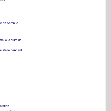
'ONU
re en Somalie
mal à la suite de
 de stade pendant
otation