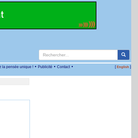
•
•
•
z la pensée unique !
Publicité
Contact
[
]
English