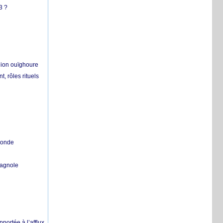
3 ?
égion ouïghoure
, rôles rituels
 monde
pagnole
pportée à l’afflux