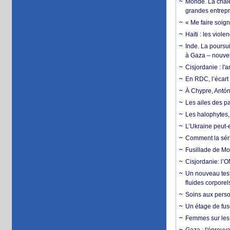
Monde. La chale
grandes entrepri
« Me faire soig
Haïti : les viol
Inde. La poursui
à Gaza – nouve
Cisjordanie : l'
En RDC, l’écart 
À Chypre, Antón
Les ailes des pa
Les halophytes, 
L’Ukraine peut-e
Comment la séri
Fusillade de Mon
Cisjordanie: l’O
Un nouveau test
fluides corporel
Soins aux perso
Un étage de fus
Femmes sur les 