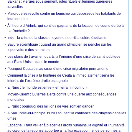
Balkans : vierges sous serment, rôles rituels et femmes guerrières
travesties
Majorque se révolte contre un tourisme qui dépossède les habitants de
leur territoire
À l’heure d’Airbnb, qui sont les gagnants de la location de courte durée à
La Rochelle ?
Inde : la crise de la classe moyenne nourrit la colère étudiante
Bavure scientifique : quand un grand physicien se penche sur les
« pouvoirs » des sourciers
Les plans de travail en quartz, à l’origine d’une crise de santé publique
aux États-Unis et dans le monde
Pourquoi Ceuta est au cœur d’une crise migratoire permanente
Comment la crise à la frontière de Ceuta a immédiatement servi les
intérêts de l’extrême droite espagnole
El Niño : le monde est entré « en terrain inconnu »
Moyen-Orient : Guterres alerte contre une guerre aux conséquences
mondiales
El Niño : pourquoi des millions de vies sont en danger
À Sao Tomé-et-Principe, l’ONU soutient la confiance des citoyens dans les
urnes
Espagne. Il faut veiller à placer les droits humains, la dignité et l’humanité
au cœur de la réponse apportée à l’afflux exceptionnel de personnes à