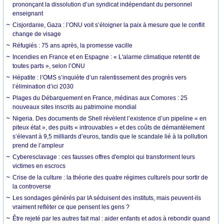
prononçant la dissolution d’un syndicat indépendant du personnel
enseignant
Cisjordanie, Gaza : l’ONU voit s’éloigner la paix à mesure que le conflit
change de visage
Réfugiés : 75 ans après, la promesse vacille
Incendies en France et en Espagne : « L'alarme climatique retentit de
toutes parts », selon l’ONU
Hépatite : l’OMS s’inquiète d’un ralentissement des progrès vers
l’élimination d’ici 2030
Plages du Débarquement en France, médinas aux Comores : 25
nouveaux sites inscrits au patrimoine mondial
Nigeria. Des documents de Shell révèlent l’existence d’un pipeline « en
piteux état », des puits « introuvables » et des coûts de démantèlement
s’élevant à 9,5 milliards d’euros, tandis que le scandale lié à la pollution
prend de l’ampleur
Cyberesclavage : ces fausses offres d'emploi qui transforment leurs
victimes en escrocs
Crise de la culture : la théorie des quatre régimes culturels pour sortir de
la controverse
Les sondages générés par IA séduisent des instituts, mais peuvent-ils
vraiment refléter ce que pensent les gens ?
Être rejeté par les autres fait mal : aider enfants et ados à rebondir quand