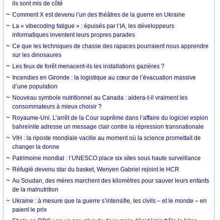
ils sont mis de côté
Comment X est devenu l’un des théâtres de la guerre en Ukraine
La « vibecoding fatigue » : épuisés par l’IA, les développeurs
informatiques inventent leurs propres parades
Ce que les techniques de chasse des rapaces pourraient nous apprendre
sur les dinosaures
Les feux de forêt menacent-ils les installations gazières ?
Incendies en Gironde : la logistique au cœur de l’évacuation massive
d’une population
Nouveau symbole nutritionnel au Canada : aidera-t-il vraiment les
consommateurs à mieux choisir ?
Royaume-Uni. L’arrêt de la Cour suprême dans l’affaire du logiciel espion
bahreïnite adresse un message clair contre la répression transnationale
VIH : la riposte mondiale vacille au moment où la science promettait de
changer la donne
Patrimoine mondial : l’UNESCO place six sites sous haute surveillance
Réfugié devenu star du basket, Wenyen Gabriel rejoint le HCR
Au Soudan, des mères marchent des kilomètres pour sauver leurs enfants
de la malnutrition
Ukraine : à mesure que la guerre s’intensifie, les civils – et le monde – en
paient le prix