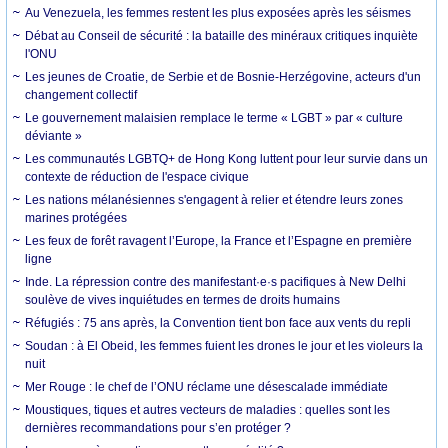
Au Venezuela, les femmes restent les plus exposées après les séismes
Débat au Conseil de sécurité : la bataille des minéraux critiques inquiète
l'ONU
Les jeunes de Croatie, de Serbie et de Bosnie-Herzégovine, acteurs d'un
changement collectif
Le gouvernement malaisien remplace le terme « LGBT » par « culture
déviante »
Les communautés LGBTQ+ de Hong Kong luttent pour leur survie dans un
contexte de réduction de l'espace civique
Les nations mélanésiennes s'engagent à relier et étendre leurs zones
marines protégées
Les feux de forêt ravagent l’Europe, la France et l’Espagne en première
ligne
Inde. La répression contre des manifestant·e·s pacifiques à New Delhi
soulève de vives inquiétudes en termes de droits humains
Réfugiés : 75 ans après, la Convention tient bon face aux vents du repli
Soudan : à El Obeid, les femmes fuient les drones le jour et les violeurs la
nuit
Mer Rouge : le chef de l’ONU réclame une désescalade immédiate
Moustiques, tiques et autres vecteurs de maladies : quelles sont les
dernières recommandations pour s’en protéger ?