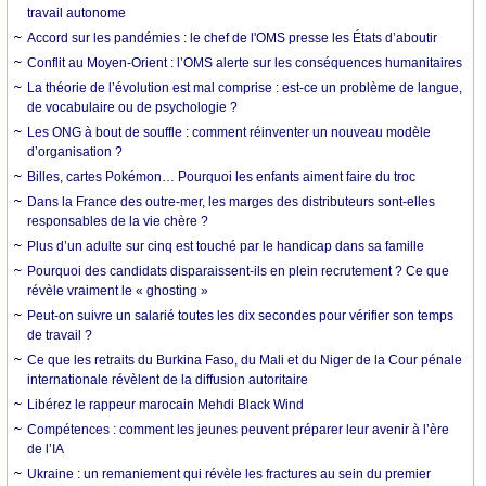
travail autonome
Accord sur les pandémies : le chef de l'OMS presse les États d’aboutir
Conflit au Moyen-Orient : l’OMS alerte sur les conséquences humanitaires
La théorie de l’évolution est mal comprise : est-ce un problème de langue,
de vocabulaire ou de psychologie ?
Les ONG à bout de souffle : comment réinventer un nouveau modèle
d’organisation ?
Billes, cartes Pokémon… Pourquoi les enfants aiment faire du troc
Dans la France des outre-mer, les marges des distributeurs sont-elles
responsables de la vie chère ?
Plus d’un adulte sur cinq est touché par le handicap dans sa famille
Pourquoi des candidats disparaissent-ils en plein recrutement ? Ce que
révèle vraiment le « ghosting »
Peut-on suivre un salarié toutes les dix secondes pour vérifier son temps
de travail ?
Ce que les retraits du Burkina Faso, du Mali et du Niger de la Cour pénale
internationale révèlent de la diffusion autoritaire
Libérez le rappeur marocain Mehdi Black Wind
Compétences : comment les jeunes peuvent préparer leur avenir à l’ère
de l’IA
Ukraine : un remaniement qui révèle les fractures au sein du premier