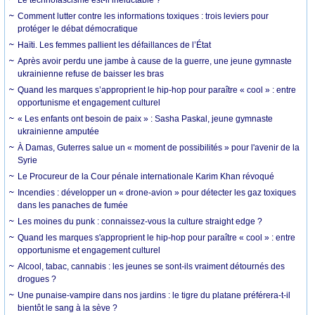
Le technofascisme est-il inéluctable ?
Comment lutter contre les informations toxiques : trois leviers pour
protéger le débat démocratique
Haïti. Les femmes pallient les défaillances de l’État
Après avoir perdu une jambe à cause de la guerre, une jeune gymnaste
ukrainienne refuse de baisser les bras
Quand les marques s’approprient le hip-hop pour paraître « cool » : entre
opportunisme et engagement culturel
« Les enfants ont besoin de paix » : Sasha Paskal, jeune gymnaste
ukrainienne amputée
À Damas, Guterres salue un « moment de possibilités » pour l'avenir de la
Syrie
Le Procureur de la Cour pénale internationale Karim Khan révoqué
Incendies : développer un « drone-avion » pour détecter les gaz toxiques
dans les panaches de fumée
Les moines du punk : connaissez-vous la culture straight edge ?
Quand les marques s'approprient le hip-hop pour paraître « cool » : entre
opportunisme et engagement culturel
Alcool, tabac, cannabis : les jeunes se sont-ils vraiment détournés des
drogues ?
Une punaise-vampire dans nos jardins : le tigre du platane préférera-t-il
bientôt le sang à la sève ?