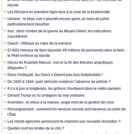
riposte
Les Africains en première ligne face à la crise de la biodiversité
Ukraine : le bilan civil s’alourdit encore après un mois de juillet
particulièrement meurtrier
Iran : dans l'ombre de la guerre au Moyen-Orient, les exécutions
s'accélèrent
Daech : l'Afrique au cœur de la menace
El Niño menace de faire basculer 49 millions de personnes dans la faim :
le PAM renforce sa riposte
Décès de Rudolph Marcus : est-ce la fin des théories analytiques
élégantes ?
Dans l’Antiquité, les Grecs n’étaient pas tous bodybuildés !
De 1940 à 1944, quel véhicule roulait en l’absence de pétrole ?
Il n’y a pas si longtemps, les grillons chantaient dans le métro parisien
Donald Trump ou la contagion du mal ordinaire
Incendies : le retour à la maison, angle mort de la gestion de crise
Renseignement : comment les services secrets sont devenus un pilier de
l’État
Les robots agricoles annoncent-ils vraiment une nouvelle révolution ?
Quelles sont les limites de la clim ?