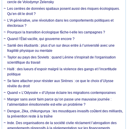
cercle de Volodymyr Zelensky
Les centres de données spatiaux posent aussi des risques écologiques.
Qu’en dit le droit ?
L’IA générative, une révolution dans les comportements politiques et
électoraux ?
Pourquoi la transition écologique fâche-t-elle les campagnes ?
Quand l’État vacille, qui gouverne encore ?
Santé des étudiants : plus d’un sur deux entre à l’université avec une
fragilité physique ou mentale
Taylor au pays des Soviets : quand Lénine s'inspirait de l'organisation
scientifique du travail
Haïti : des lueurs d’espoir malgré la violence des gangs et l’incertitude
politique
Se faire attacher pour résister aux Sirènes : ce que le choix d’Ulysse
révèle du droit
Quand « L’Odyssée » d’Ulysse éclaire les migrations contemporaines
Manger sans avoir faim parce qu’on passe une mauvaise journée :
l’alimentation émotionnelle est-elle un problème ?
Dengue, Zika, chikungunya : les moustiques invasifs coûtent des milliards,
la prévention reste à la traîne
Inde. Des organisations de la société civile réclament l’abrogation des
amendements répressifs à la réglementation sur les financements