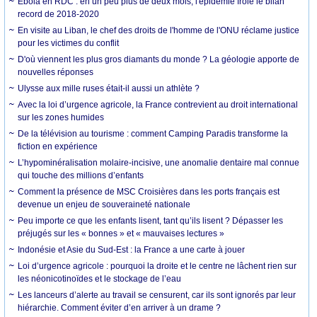
Ebola en RDC : en un peu plus de deux mois, l'épidémie frôle le bilan
record de 2018-2020
En visite au Liban, le chef des droits de l'homme de l'ONU réclame justice
pour les victimes du conflit
D'où viennent les plus gros diamants du monde ? La géologie apporte de
nouvelles réponses
Ulysse aux mille ruses était-il aussi un athlète ?
Avec la loi d’urgence agricole, la France contrevient au droit international
sur les zones humides
De la télévision au tourisme : comment Camping Paradis transforme la
fiction en expérience
L’hypominéralisation molaire-incisive, une anomalie dentaire mal connue
qui touche des millions d’enfants
Comment la présence de MSC Croisières dans les ports français est
devenue un enjeu de souveraineté nationale
Peu importe ce que les enfants lisent, tant qu’ils lisent ? Dépasser les
préjugés sur les « bonnes » et « mauvaises lectures »
Indonésie et Asie du Sud-Est : la France a une carte à jouer
Loi d’urgence agricole : pourquoi la droite et le centre ne lâchent rien sur
les néonicotinoïdes et le stockage de l’eau
Les lanceurs d’alerte au travail se censurent, car ils sont ignorés par leur
hiérarchie. Comment éviter d’en arriver à un drame ?