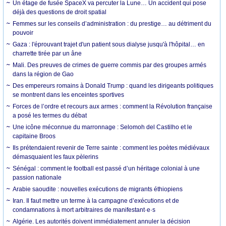
Un étage de fusée SpaceX va percuter la Lune… Un accident qui pose
déjà des questions de droit spatial
Femmes sur les conseils d’administration : du prestige… au détriment du
pouvoir
Gaza : l'éprouvant trajet d'un patient sous dialyse jusqu'à l'hôpital… en
charrette tirée par un âne
Mali. Des preuves de crimes de guerre commis par des groupes armés
dans la région de Gao
Des empereurs romains à Donald Trump : quand les dirigeants politiques
se montrent dans les enceintes sportives
Forces de l’ordre et recours aux armes : comment la Révolution française
a posé les termes du débat
Une icône méconnue du marronnage : Selomoh del Castilho et le
capitaine Broos
Ils prétendaient revenir de Terre sainte : comment les poètes médiévaux
démasquaient les faux pèlerins
Sénégal : comment le football est passé d’un héritage colonial à une
passion nationale
Arabie saoudite : nouvelles exécutions de migrants éthiopiens
Iran. Il faut mettre un terme à la campagne d’exécutions et de
condamnations à mort arbitraires de manifestant·e·s
Algérie. Les autorités doivent immédiatement annuler la décision