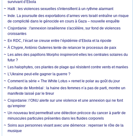
survivant d’Ebola
Haïti : les violences sexuelles s'intensifient à un rythme alarmant
Inde. La poursuite des exportations d’armes vers Israël entraîne un risque
de complicité dans le génocide en cours à Gaza – nouvelle enquête
Cisjordanie : l'annexion israélienne s'accélère, sur fond de violences
croissantes
En RDC, l’écart se creuse entre l’épidémie d’Ebola et la riposte
À Chypre, António Guterres tente de relancer le processus de paix
Les ailes des papillons Morpho inspireront-elles les centrales solaires du
futur ?
Les halophytes, ces plantes de plage qui résistent contre vents et marées
L’Ukraine peut-elle gagner la guerre ?
Comment la série « The White Lotus » remet le polar au goût du jour
Fusillade de Montréal : la haine des femmes n’a pas de parti, montre un
manifeste laissé par le tireur
Cisjordanie: l’ONU alerte sur une violence et une annexion qui ne font
qu’empirer
Un nouveau test permettrait une détection précoce du cancer à partir de
minuscules particules présentes dans les fluides corporels
Soins aux personnes vivant avec une démence : repenser le rôle de la
musique