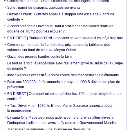
Commerce mondial : les prix flambent, les échanges ralentissent
Syrie : parmi les disparus, quelques survivants
Détroit d'Ormuz : Guterres appelle à stopper une escalade « hors de
contrôle »
Alcools américains invendus : faut-il profiter des nouveaux droits de
douane de Trump pour les écouler ?
EN DIRECT | Pourquoi l’ONU intervient souvent quand il est déjà trop tard
Commerce mondial : la flambée des prix masque la faiblesse des
volumes, sur fond de crise au Moyen-Orient
Gaza : des progrès fragiles contre la faim
Le foot et la foi : l’évangélisme a-t-il réellement privé le Brésil de la Coupe
du monde ?
Inde : Recours excessif à la force contre des manifestations d’étudiants
Face aux 300 000 décès annuels par noyade, l’OMS dévoile un plan de
prévention
EN DIRECT | Comment mieux empêcher les différends de dégénérer en
conflits ?
« Taxi Driver » : en 1976, le film de Martin Scorsese annonçait déjà
la manosphère
La saga One Piece peut nous aider à comprendre les alternatives à
l’entreprise traditionnelle, avec Luffy contre le Gouvernement Mondial
Transparence salariale : une avancée en demi-teinte