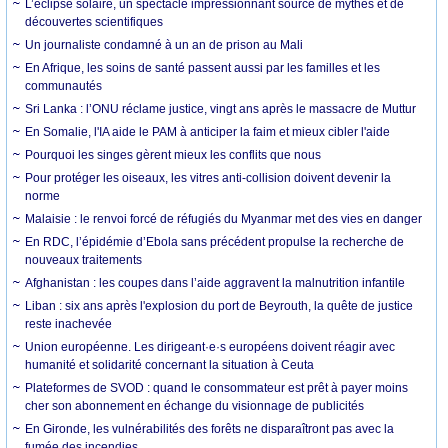
L’éclipse solaire, un spectacle impressionnant source de mythes et de
découvertes scientifiques
Un journaliste condamné à un an de prison au Mali
En Afrique, les soins de santé passent aussi par les familles et les
communautés
Sri Lanka : l’ONU réclame justice, vingt ans après le massacre de Muttur
En Somalie, l'IA aide le PAM à anticiper la faim et mieux cibler l'aide
Pourquoi les singes gèrent mieux les conflits que nous
Pour protéger les oiseaux, les vitres anti-collision doivent devenir la
norme
Malaisie : le renvoi forcé de réfugiés du Myanmar met des vies en danger
En RDC, l’épidémie d’Ebola sans précédent propulse la recherche de
nouveaux traitements
Afghanistan : les coupes dans l’aide aggravent la malnutrition infantile
Liban : six ans après l'explosion du port de Beyrouth, la quête de justice
reste inachevée
Union européenne. Les dirigeant·e·s européens doivent réagir avec
humanité et solidarité concernant la situation à Ceuta
Plateformes de SVOD : quand le consommateur est prêt à payer moins
cher son abonnement en échange du visionnage de publicités
En Gironde, les vulnérabilités des forêts ne disparaîtront pas avec la
fumée des incendies