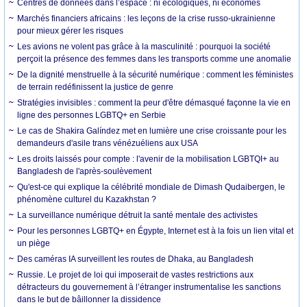
Centres de données dans l’espace : ni écologiques, ni économes
Marchés financiers africains : les leçons de la crise russo-ukrainienne
pour mieux gérer les risques
Les avions ne volent pas grâce à la masculinité : pourquoi la société
perçoit la présence des femmes dans les transports comme une anomalie
De la dignité menstruelle à la sécurité numérique : comment les féministes
de terrain redéfinissent la justice de genre
Stratégies invisibles : comment la peur d'être démasqué façonne la vie en
ligne des personnes LGBTQ+ en Serbie
Le cas de Shakira Galíndez met en lumière une crise croissante pour les
demandeurs d'asile trans vénézuéliens aux USA
Les droits laissés pour compte : l'avenir de la mobilisation LGBTQI+ au
Bangladesh de l'après-soulèvement
Qu'est-ce qui explique la célébrité mondiale de Dimash Qudaibergen, le
phénomène culturel du Kazakhstan ?
La surveillance numérique détruit la santé mentale des activistes
Pour les personnes LGBTQ+ en Égypte, Internet est à la fois un lien vital et
un piège
Des caméras IA surveillent les routes de Dhaka, au Bangladesh
Russie. Le projet de loi qui imposerait de vastes restrictions aux
détracteurs du gouvernement à l’étranger instrumentalise les sanctions
dans le but de bâillonner la dissidence