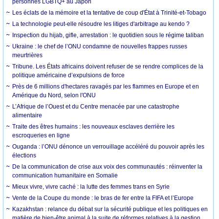
personnes LGBTQ+ au Japon
Les éclats de la mémoire et la tentative de coup d'État à Trinité-et-Tobago
La technologie peut-elle résoudre les litiges d'arbitrage au kendo ?
Inspection du hijab, gifle, arrestation : le quotidien sous le régime taliban
Ukraine : le chef de l’ONU condamne de nouvelles frappes russes
meurtrières
Tribune. Les États africains doivent refuser de se rendre complices de la
politique américaine d’expulsions de force
Près de 6 millions d'hectares ravagés par les flammes en Europe et en
Amérique du Nord, selon l'ONU
L’Afrique de l’Ouest et du Centre menacée par une catastrophe
alimentaire
Traite des êtres humains : les nouveaux esclaves derrière les
escroqueries en ligne
Ouganda : l’ONU dénonce un verrouillage accéléré du pouvoir après les
élections
De la communication de crise aux voix des communautés : réinventer la
communication humanitaire en Somalie
Mieux vivre, vivre caché : la lutte des femmes trans en Syrie
Vente de la Coupe du monde : le bras de fer entre la FIFA et l’Europe
Kazakhstan : relance du débat sur la sécurité publique et les politiques en
matière de bien-être animal à la suite de réformes relatives à la gestion