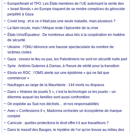
Europe/Israël et TPO. Les États membres de l’UE autorisant la vente des
« Israel Bonds » en Europe risquent de se rendre complices du génocide
perpétré à Gaza
Covid long : et si ce n’était pas une seule maladie, mais plusieurs ?
La faim recule, mais l’Afrique reste l’épicentre de la crise
États-Unis/Équateur : De nombreux abus liés à la coopération en matière
de sécurité
Ukraine : l’ONU dénonce une hausse spectaculaire du nombre de
victimes civiles
Gaza : cessez-le-feu ou pas, les Palestiniens ne sont en sécurité nulle part
Syrie : António Guterres à Damas, à l'heure de vérité pour la transition
Ebola en RDC : l’OMS alerte sur une épidémie « qui ne fait que
commencer »
Naufrages au large de la Mauritanie : 144 morts ou disparus
Dans « Histoire de jouets 5 », c’est la technologie vs les jouets – un
dilemme auquel les familles sont aussi confrontées
On expédie au Sud nos déchets… et nos responsabilités
Avec « Confessions II », Madonna orchestre un écosystème de marque
complet
Canicule : quelles protections le droit offre-t-il aux travailleurs ?
Dans le massif des Bauges, le mystère de l’or qu'on trouve au milieu des