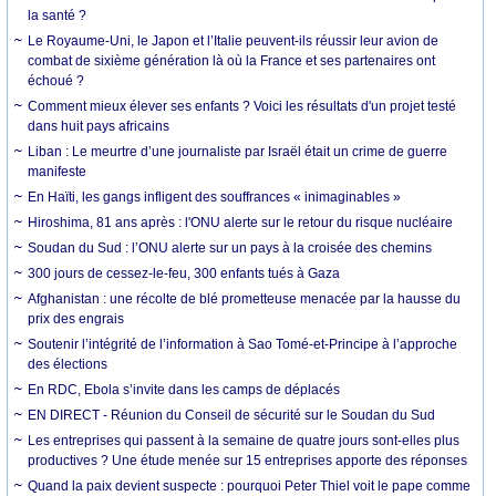
la santé ?
Le Royaume-Uni, le Japon et l’Italie peuvent-ils réussir leur avion de
combat de sixième génération là où la France et ses partenaires ont
échoué ?
Comment mieux élever ses enfants ? Voici les résultats d'un projet testé
dans huit pays africains
Liban : Le meurtre d’une journaliste par Israël était un crime de guerre
manifeste
En Haïti, les gangs infligent des souffrances « inimaginables »
Hiroshima, 81 ans après : l'ONU alerte sur le retour du risque nucléaire
Soudan du Sud : l’ONU alerte sur un pays à la croisée des chemins
300 jours de cessez-le-feu, 300 enfants tués à Gaza
Afghanistan : une récolte de blé prometteuse menacée par la hausse du
prix des engrais
Soutenir l’intégrité de l’information à Sao Tomé-et-Principe à l’approche
des élections
En RDC, Ebola s’invite dans les camps de déplacés
EN DIRECT - Réunion du Conseil de sécurité sur le Soudan du Sud
Les entreprises qui passent à la semaine de quatre jours sont-elles plus
productives ? Une étude menée sur 15 entreprises apporte des réponses
Quand la paix devient suspecte : pourquoi Peter Thiel voit le pape comme