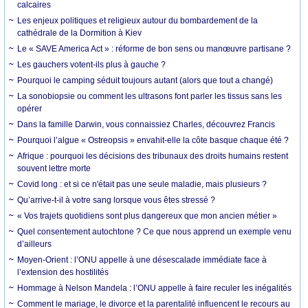
calcaires
Les enjeux politiques et religieux autour du bombardement de la
cathédrale de la Dormition à Kiev
Le « SAVE America Act » : réforme de bon sens ou manœuvre partisane ?
Les gauchers votent-ils plus à gauche ?
Pourquoi le camping séduit toujours autant (alors que tout a changé)
La sonobiopsie ou comment les ultrasons font parler les tissus sans les
opérer
Dans la famille Darwin, vous connaissiez Charles, découvrez Francis
Pourquoi l’algue « Ostreopsis » envahit-elle la côte basque chaque été ?
Afrique : pourquoi les décisions des tribunaux des droits humains restent
souvent lettre morte
Covid long : et si ce n'était pas une seule maladie, mais plusieurs ?
Qu’arrive-t-il à votre sang lorsque vous êtes stressé ?
« Vos trajets quotidiens sont plus dangereux que mon ancien métier »
Quel consentement autochtone ? Ce que nous apprend un exemple venu
d’ailleurs
Moyen-Orient : l’ONU appelle à une désescalade immédiate face à
l’extension des hostilités
Hommage à Nelson Mandela : l’ONU appelle à faire reculer les inégalités
Comment le mariage, le divorce et la parentalité influencent le recours au