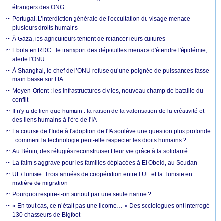
étrangers des ONG
Portugal. L’interdiction générale de l’occultation du visage menace
plusieurs droits humains
À Gaza, les agriculteurs tentent de relancer leurs cultures
Ebola en RDC : le transport des dépouilles menace d'étendre l'épidémie,
alerte l'ONU
À Shanghai, le chef de l’ONU refuse qu’une poignée de puissances fasse
main basse sur l’IA
Moyen-Orient : les infrastructures civiles, nouveau champ de bataille du
conflit
Il n'y a de lien que humain : la raison de la valorisation de la créativité et
des liens humains à l'ère de l'IA
La course de l'Inde à l'adoption de l'IA soulève une question plus profonde
: comment la technologie peut-elle respecter les droits humains ?
Au Bénin, des réfugiés reconstruisent leur vie grâce à la solidarité
La faim s’aggrave pour les familles déplacées à El Obeid, au Soudan
UE/Tunisie. Trois années de coopération entre l’UE et la Tunisie en
matière de migration
Pourquoi respire-t-on surtout par une seule narine ?
« En tout cas, ce n’était pas une licorne… » Des sociologues ont interrogé
130 chasseurs de Bigfoot