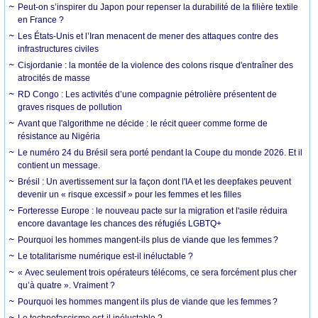
Peut-on s’inspirer du Japon pour repenser la durabilité de la filière textile
en France ?
Les États-Unis et l’Iran menacent de mener des attaques contre des
infrastructures civiles
Cisjordanie : la montée de la violence des colons risque d'entraîner des
atrocités de masse
RD Congo : Les activités d’une compagnie pétrolière présentent de
graves risques de pollution
Avant que l'algorithme ne décide : le récit queer comme forme de
résistance au Nigéria
Le numéro 24 du Brésil sera porté pendant la Coupe du monde 2026. Et il
contient un message.
Brésil : Un avertissement sur la façon dont l'IA et les deepfakes peuvent
devenir un « risque excessif » pour les femmes et les filles
Forteresse Europe : le nouveau pacte sur la migration et l'asile réduira
encore davantage les chances des réfugiés LGBTQ+
Pourquoi les hommes mangent-ils plus de viande que les femmes ?
Le totalitarisme numérique est-il inéluctable ?
« Avec seulement trois opérateurs télécoms, ce sera forcément plus cher
qu’à quatre ». Vraiment ?
Pourquoi les hommes mangent ils plus de viande que les femmes ?