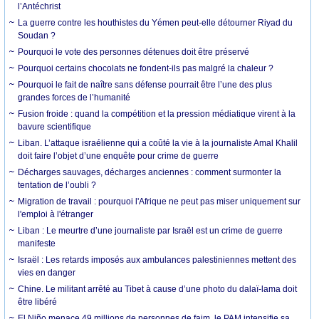
l’Antéchrist
La guerre contre les houthistes du Yémen peut-elle détourner Riyad du
Soudan ?
Pourquoi le vote des personnes détenues doit être préservé
Pourquoi certains chocolats ne fondent-ils pas malgré la chaleur ?
Pourquoi le fait de naître sans défense pourrait être l’une des plus
grandes forces de l’humanité
Fusion froide : quand la compétition et la pression médiatique virent à la
bavure scientifique
Liban. L’attaque israélienne qui a coûté la vie à la journaliste Amal Khalil
doit faire l’objet d’une enquête pour crime de guerre
Décharges sauvages, décharges anciennes : comment surmonter la
tentation de l’oubli ?
Migration de travail : pourquoi l'Afrique ne peut pas miser uniquement sur
l'emploi à l'étranger
Liban : Le meurtre d’une journaliste par Israël est un crime de guerre
manifeste
Israël : Les retards imposés aux ambulances palestiniennes mettent des
vies en danger
Chine. Le militant arrêté au Tibet à cause d’une photo du dalaï-lama doit
être libéré
El Niño menace 49 millions de personnes de faim, le PAM intensifie sa