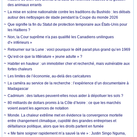
des animaux errants
La mise en scène nationaliste contre les traditions du Bushido : les débats
autour des nettoyages de stade pendant la Coupe du monde 2026
Que signifie la fin du Statut de protection temporaire aux États-Unis pour
les Haïtiens ?
Non, la Cour suprême n'a pas qualifié les Canadiens unilingues
d'« inférieurs »
Retourner sur la Lune : voici pourquoi le défi parait plus grand qu’en 1969
Qu’est-ce que la littérature « jeune adulte » ?
Habiter en hauteur : un immobilier cher et recherché, mais vulnérable aux
fortes chaleurs
Les limites de l’économie, au-delà des caricatures
La caméra au service de la recherche : l’expérience d’un documentaire à
Madagascar
Cadmium : des laitues peuvent-elles nous aider à dépolluer les sols ?
80 milliards de dollars promis à la Côte d’Ivoire : ce que les marchés
voient avant les agences de notation
Monde. La chaleur extrême met en évidence la convergence mortelle
entre changement climatique, cupidité des grandes entreprises et
défaillance politique, alors que les droits partent en fumée
« Me faire soigner rapidement m’a sauvé la vie » : Justin Singo Nguma,