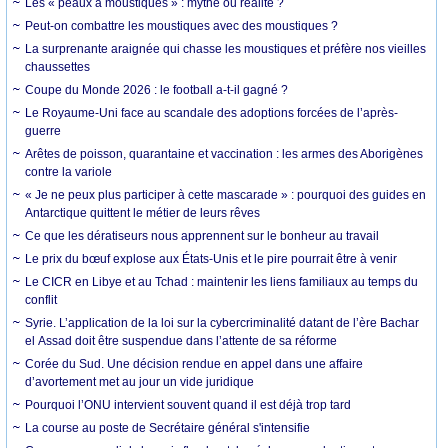
Les « peaux à moustiques » : mythe ou réalité ?
Peut-on combattre les moustiques avec des moustiques ?
La surprenante araignée qui chasse les moustiques et préfère nos vieilles
chaussettes
Coupe du Monde 2026 : le football a-t-il gagné ?
Le Royaume-Uni face au scandale des adoptions forcées de l’après-
guerre
Arêtes de poisson, quarantaine et vaccination : les armes des Aborigènes
contre la variole
« Je ne peux plus participer à cette mascarade » : pourquoi des guides en
Antarctique quittent le métier de leurs rêves
Ce que les dératiseurs nous apprennent sur le bonheur au travail
Le prix du bœuf explose aux États-Unis et le pire pourrait être à venir
Le CICR en Libye et au Tchad : maintenir les liens familiaux au temps du
conflit
Syrie. L’application de la loi sur la cybercriminalité datant de l’ère Bachar
el Assad doit être suspendue dans l’attente de sa réforme
Corée du Sud. Une décision rendue en appel dans une affaire
d’avortement met au jour un vide juridique
Pourquoi l’ONU intervient souvent quand il est déjà trop tard
La course au poste de Secrétaire général s'intensifie