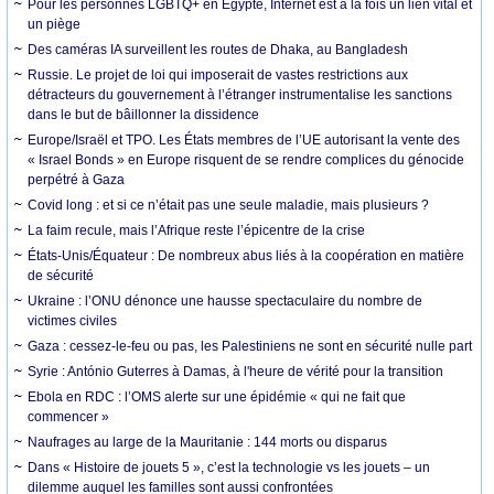
Pour les personnes LGBTQ+ en Égypte, Internet est à la fois un lien vital et
un piège
Des caméras IA surveillent les routes de Dhaka, au Bangladesh
Russie. Le projet de loi qui imposerait de vastes restrictions aux
détracteurs du gouvernement à l’étranger instrumentalise les sanctions
dans le but de bâillonner la dissidence
Europe/Israël et TPO. Les États membres de l’UE autorisant la vente des
« Israel Bonds » en Europe risquent de se rendre complices du génocide
perpétré à Gaza
Covid long : et si ce n’était pas une seule maladie, mais plusieurs ?
La faim recule, mais l’Afrique reste l’épicentre de la crise
États-Unis/Équateur : De nombreux abus liés à la coopération en matière
de sécurité
Ukraine : l’ONU dénonce une hausse spectaculaire du nombre de
victimes civiles
Gaza : cessez-le-feu ou pas, les Palestiniens ne sont en sécurité nulle part
Syrie : António Guterres à Damas, à l'heure de vérité pour la transition
Ebola en RDC : l’OMS alerte sur une épidémie « qui ne fait que
commencer »
Naufrages au large de la Mauritanie : 144 morts ou disparus
Dans « Histoire de jouets 5 », c’est la technologie vs les jouets – un
dilemme auquel les familles sont aussi confrontées