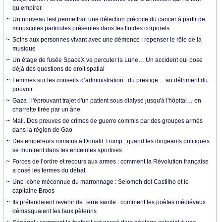
qu’empirer
Un nouveau test permettrait une détection précoce du cancer à partir de
minuscules particules présentes dans les fluides corporels
Soins aux personnes vivant avec une démence : repenser le rôle de la
musique
Un étage de fusée SpaceX va percuter la Lune… Un accident qui pose
déjà des questions de droit spatial
Femmes sur les conseils d’administration : du prestige… au détriment du
pouvoir
Gaza : l'éprouvant trajet d'un patient sous dialyse jusqu'à l'hôpital… en
charrette tirée par un âne
Mali. Des preuves de crimes de guerre commis par des groupes armés
dans la région de Gao
Des empereurs romains à Donald Trump : quand les dirigeants politiques
se montrent dans les enceintes sportives
Forces de l’ordre et recours aux armes : comment la Révolution française
a posé les termes du débat
Une icône méconnue du marronnage : Selomoh del Castilho et le
capitaine Broos
Ils prétendaient revenir de Terre sainte : comment les poètes médiévaux
démasquaient les faux pèlerins