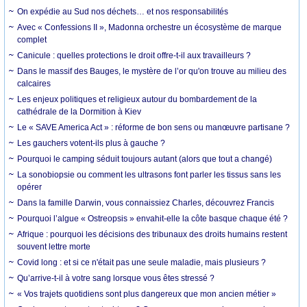
On expédie au Sud nos déchets… et nos responsabilités
Avec « Confessions II », Madonna orchestre un écosystème de marque
complet
Canicule : quelles protections le droit offre-t-il aux travailleurs ?
Dans le massif des Bauges, le mystère de l’or qu'on trouve au milieu des
calcaires
Les enjeux politiques et religieux autour du bombardement de la
cathédrale de la Dormition à Kiev
Le « SAVE America Act » : réforme de bon sens ou manœuvre partisane ?
Les gauchers votent-ils plus à gauche ?
Pourquoi le camping séduit toujours autant (alors que tout a changé)
La sonobiopsie ou comment les ultrasons font parler les tissus sans les
opérer
Dans la famille Darwin, vous connaissiez Charles, découvrez Francis
Pourquoi l’algue « Ostreopsis » envahit-elle la côte basque chaque été ?
Afrique : pourquoi les décisions des tribunaux des droits humains restent
souvent lettre morte
Covid long : et si ce n'était pas une seule maladie, mais plusieurs ?
Qu’arrive-t-il à votre sang lorsque vous êtes stressé ?
« Vos trajets quotidiens sont plus dangereux que mon ancien métier »