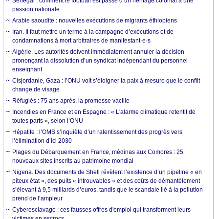
Sénégal : comment le football est passé d’un héritage colonial à une
passion nationale
Arabie saoudite : nouvelles exécutions de migrants éthiopiens
Iran. Il faut mettre un terme à la campagne d’exécutions et de
condamnations à mort arbitraires de manifestant·e·s
Algérie. Les autorités doivent immédiatement annuler la décision
prononçant la dissolution d’un syndicat indépendant du personnel
enseignant
Cisjordanie, Gaza : l’ONU voit s’éloigner la paix à mesure que le conflit
change de visage
Réfugiés : 75 ans après, la promesse vacille
Incendies en France et en Espagne : « L'alarme climatique retentit de
toutes parts », selon l’ONU
Hépatite : l’OMS s’inquiète d’un ralentissement des progrès vers
l’élimination d’ici 2030
Plages du Débarquement en France, médinas aux Comores : 25
nouveaux sites inscrits au patrimoine mondial
Nigeria. Des documents de Shell révèlent l’existence d’un pipeline « en
piteux état », des puits « introuvables » et des coûts de démantèlement
s’élevant à 9,5 milliards d’euros, tandis que le scandale lié à la pollution
prend de l’ampleur
Cyberesclavage : ces fausses offres d'emploi qui transforment leurs
victimes en escrocs