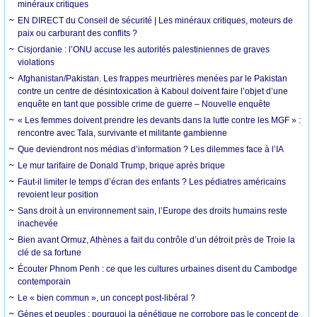
minéraux critiques
EN DIRECT du Conseil de sécurité | Les minéraux critiques, moteurs de
paix ou carburant des conflits ?
Cisjordanie : l’ONU accuse les autorités palestiniennes de graves
violations
Afghanistan/Pakistan. Les frappes meurtrières menées par le Pakistan
contre un centre de désintoxication à Kaboul doivent faire l’objet d’une
enquête en tant que possible crime de guerre – Nouvelle enquête
« Les femmes doivent prendre les devants dans la lutte contre les MGF » :
rencontre avec Tala, survivante et militante gambienne
Que deviendront nos médias d’information ? Les dilemmes face à l’IA
Le mur tarifaire de Donald Trump, brique après brique
Faut-il limiter le temps d’écran des enfants ? Les pédiatres américains
revoient leur position
Sans droit à un environnement sain, l’Europe des droits humains reste
inachevée
Bien avant Ormuz, Athènes a fait du contrôle d’un détroit près de Troie la
clé de sa fortune
Écouter Phnom Penh : ce que les cultures urbaines disent du Cambodge
contemporain
Le « bien commun », un concept post-libéral ?
Gènes et peuples : pourquoi la génétique ne corrobore pas le concept de