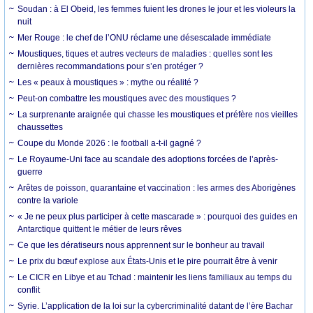
Soudan : à El Obeid, les femmes fuient les drones le jour et les violeurs la
nuit
Mer Rouge : le chef de l’ONU réclame une désescalade immédiate
Moustiques, tiques et autres vecteurs de maladies : quelles sont les
dernières recommandations pour s’en protéger ?
Les « peaux à moustiques » : mythe ou réalité ?
Peut-on combattre les moustiques avec des moustiques ?
La surprenante araignée qui chasse les moustiques et préfère nos vieilles
chaussettes
Coupe du Monde 2026 : le football a-t-il gagné ?
Le Royaume-Uni face au scandale des adoptions forcées de l’après-
guerre
Arêtes de poisson, quarantaine et vaccination : les armes des Aborigènes
contre la variole
« Je ne peux plus participer à cette mascarade » : pourquoi des guides en
Antarctique quittent le métier de leurs rêves
Ce que les dératiseurs nous apprennent sur le bonheur au travail
Le prix du bœuf explose aux États-Unis et le pire pourrait être à venir
Le CICR en Libye et au Tchad : maintenir les liens familiaux au temps du
conflit
Syrie. L’application de la loi sur la cybercriminalité datant de l’ère Bachar