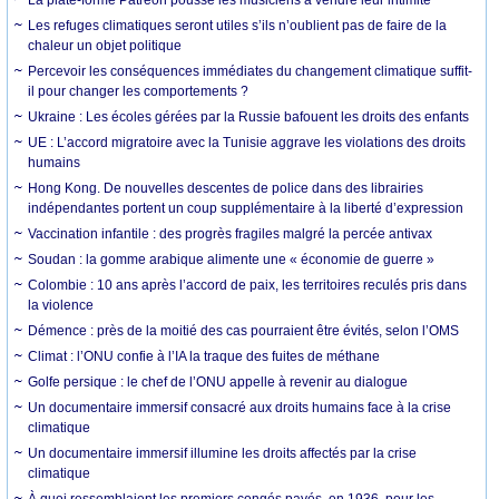
Les refuges climatiques seront utiles s’ils n’oublient pas de faire de la
chaleur un objet politique
Percevoir les conséquences immédiates du changement climatique suffit-
il pour changer les comportements ?
Ukraine : Les écoles gérées par la Russie bafouent les droits des enfants
UE : L’accord migratoire avec la Tunisie aggrave les violations des droits
humains
Hong Kong. De nouvelles descentes de police dans des librairies
indépendantes portent un coup supplémentaire à la liberté d’expression
Vaccination infantile : des progrès fragiles malgré la percée antivax
Soudan : la gomme arabique alimente une « économie de guerre »
Colombie : 10 ans après l’accord de paix, les territoires reculés pris dans
la violence
Démence : près de la moitié des cas pourraient être évités, selon l’OMS
Climat : l’ONU confie à l’IA la traque des fuites de méthane
Golfe persique : le chef de l’ONU appelle à revenir au dialogue
Un documentaire immersif consacré aux droits humains face à la crise
climatique
Un documentaire immersif illumine les droits affectés par la crise
climatique
À quoi ressemblaient les premiers congés payés, en 1936, pour les