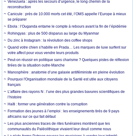
Venezuela : après les secours d’urgence, le long chemin de la
reconstruction
Canicule : près de 10.000 morts cet été, l’OMS appelle l’Europe à mieux
se préparer
Ebola : l’Ouganda entame le compte à rebours avant la fin de l’épidémie
Rohingyas : plus de 500 disparus au large du Myanmar
Du zinc à Instagram : la révolution des coffee shops
Quand votre chien s’habille en Prada… Les marques de luxe surfent sur
votre affect pour vous vendre leurs produits
Peut-on réussir en politique sans charisme ? Quelques pistes de réflexion
tirées de la situation outre-Manche
Manosphère : anatomie d’une galaxie antiféministe en pleine évolution
Pourquoi l'Organisation mondiale de la Santé est utile aux citoyens
français
L’affaire des rayons N : l’une des plus grandes bavures scientifiques de
l’histoire
Haïti : former une génération contre la corruption
Formation des jeunes à l’emploi : les enseignements tirés de 9 pays
africains sur ce qui fait défaut
Les plus anciennes traces de rites funéraires montrent que les
communautés du Paléolithique vivaient leur deuil comme nous
La plate-forme Patreon pousse les musiciens à vendre leur intimité