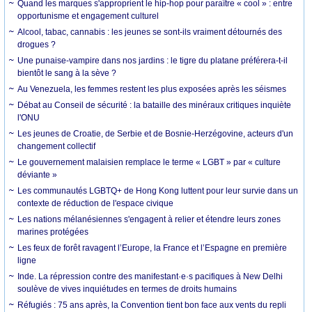
Quand les marques s'approprient le hip-hop pour paraître « cool » : entre
opportunisme et engagement culturel
Alcool, tabac, cannabis : les jeunes se sont-ils vraiment détournés des
drogues ?
Une punaise-vampire dans nos jardins : le tigre du platane préférera-t-il
bientôt le sang à la sève ?
Au Venezuela, les femmes restent les plus exposées après les séismes
Débat au Conseil de sécurité : la bataille des minéraux critiques inquiète
l'ONU
Les jeunes de Croatie, de Serbie et de Bosnie-Herzégovine, acteurs d'un
changement collectif
Le gouvernement malaisien remplace le terme « LGBT » par « culture
déviante »
Les communautés LGBTQ+ de Hong Kong luttent pour leur survie dans un
contexte de réduction de l'espace civique
Les nations mélanésiennes s'engagent à relier et étendre leurs zones
marines protégées
Les feux de forêt ravagent l’Europe, la France et l’Espagne en première
ligne
Inde. La répression contre des manifestant·e·s pacifiques à New Delhi
soulève de vives inquiétudes en termes de droits humains
Réfugiés : 75 ans après, la Convention tient bon face aux vents du repli