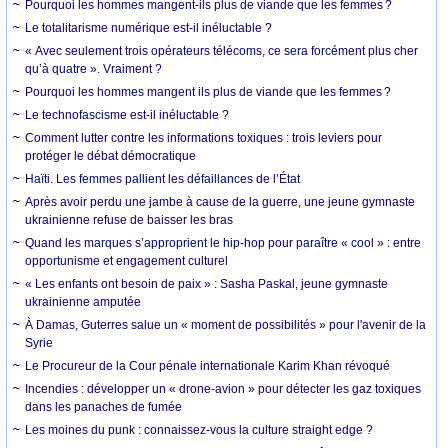
Pourquoi les hommes mangent-ils plus de viande que les femmes ?
Le totalitarisme numérique est-il inéluctable ?
« Avec seulement trois opérateurs télécoms, ce sera forcément plus cher
qu’à quatre ». Vraiment ?
Pourquoi les hommes mangent ils plus de viande que les femmes ?
Le technofascisme est-il inéluctable ?
Comment lutter contre les informations toxiques : trois leviers pour
protéger le débat démocratique
Haïti. Les femmes pallient les défaillances de l’État
Après avoir perdu une jambe à cause de la guerre, une jeune gymnaste
ukrainienne refuse de baisser les bras
Quand les marques s’approprient le hip-hop pour paraître « cool » : entre
opportunisme et engagement culturel
« Les enfants ont besoin de paix » : Sasha Paskal, jeune gymnaste
ukrainienne amputée
À Damas, Guterres salue un « moment de possibilités » pour l'avenir de la
Syrie
Le Procureur de la Cour pénale internationale Karim Khan révoqué
Incendies : développer un « drone-avion » pour détecter les gaz toxiques
dans les panaches de fumée
Les moines du punk : connaissez-vous la culture straight edge ?