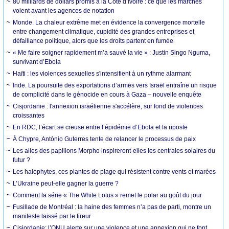
80 milliards de dollars promis à la Côte d’Ivoire : ce que les marchés
voient avant les agences de notation
Monde. La chaleur extrême met en évidence la convergence mortelle
entre changement climatique, cupidité des grandes entreprises et
défaillance politique, alors que les droits partent en fumée
« Me faire soigner rapidement m’a sauvé la vie » : Justin Singo Nguma,
survivant d’Ebola
Haïti : les violences sexuelles s'intensifient à un rythme alarmant
Inde. La poursuite des exportations d’armes vers Israël entraîne un risque
de complicité dans le génocide en cours à Gaza – nouvelle enquête
Cisjordanie : l'annexion israélienne s'accélère, sur fond de violences
croissantes
En RDC, l’écart se creuse entre l’épidémie d’Ebola et la riposte
À Chypre, António Guterres tente de relancer le processus de paix
Les ailes des papillons Morpho inspireront-elles les centrales solaires du
futur ?
Les halophytes, ces plantes de plage qui résistent contre vents et marées
L’Ukraine peut-elle gagner la guerre ?
Comment la série « The White Lotus » remet le polar au goût du jour
Fusillade de Montréal : la haine des femmes n’a pas de parti, montre un
manifeste laissé par le tireur
Cisjordanie: l’ONU alerte sur une violence et une annexion qui ne font