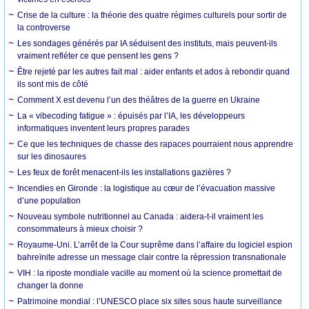
Crise de la culture : la théorie des quatre régimes culturels pour sortir de
la controverse
Les sondages générés par IA séduisent des instituts, mais peuvent-ils
vraiment refléter ce que pensent les gens ?
Être rejeté par les autres fait mal : aider enfants et ados à rebondir quand
ils sont mis de côté
Comment X est devenu l’un des théâtres de la guerre en Ukraine
La « vibecoding fatigue » : épuisés par l’IA, les développeurs
informatiques inventent leurs propres parades
Ce que les techniques de chasse des rapaces pourraient nous apprendre
sur les dinosaures
Les feux de forêt menacent-ils les installations gazières ?
Incendies en Gironde : la logistique au cœur de l’évacuation massive
d’une population
Nouveau symbole nutritionnel au Canada : aidera-t-il vraiment les
consommateurs à mieux choisir ?
Royaume-Uni. L’arrêt de la Cour suprême dans l’affaire du logiciel espion
bahreïnite adresse un message clair contre la répression transnationale
VIH : la riposte mondiale vacille au moment où la science promettait de
changer la donne
Patrimoine mondial : l’UNESCO place six sites sous haute surveillance