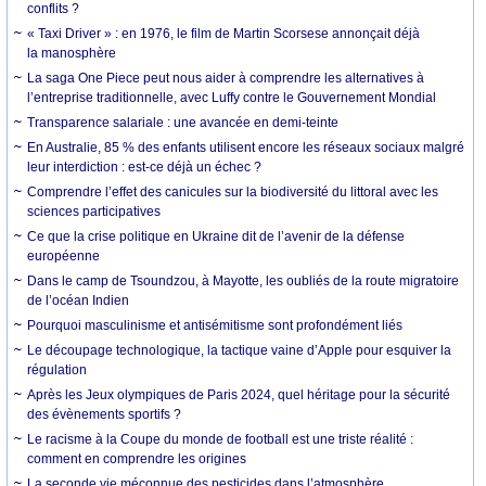
conflits ?
« Taxi Driver » : en 1976, le film de Martin Scorsese annonçait déjà
la manosphère
La saga One Piece peut nous aider à comprendre les alternatives à
l’entreprise traditionnelle, avec Luffy contre le Gouvernement Mondial
Transparence salariale : une avancée en demi-teinte
En Australie, 85 % des enfants utilisent encore les réseaux sociaux malgré
leur interdiction : est-ce déjà un échec ?
Comprendre l’effet des canicules sur la biodiversité du littoral avec les
sciences participatives
Ce que la crise politique en Ukraine dit de l’avenir de la défense
européenne
Dans le camp de Tsoundzou, à Mayotte, les oubliés de la route migratoire
de l’océan Indien
Pourquoi masculinisme et antisémitisme sont profondément liés
Le découpage technologique, la tactique vaine d’Apple pour esquiver la
régulation
Après les Jeux olympiques de Paris 2024, quel héritage pour la sécurité
des évènements sportifs ?
Le racisme à la Coupe du monde de football est une triste réalité :
comment en comprendre les origines
La seconde vie méconnue des pesticides dans l’atmosphère