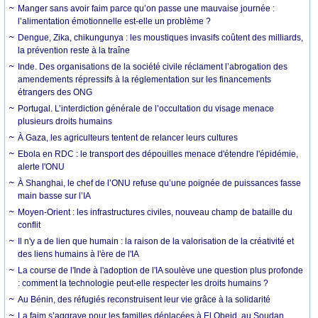
Manger sans avoir faim parce qu’on passe une mauvaise journée :
l’alimentation émotionnelle est-elle un problème ?
Dengue, Zika, chikungunya : les moustiques invasifs coûtent des milliards,
la prévention reste à la traîne
Inde. Des organisations de la société civile réclament l’abrogation des
amendements répressifs à la réglementation sur les financements
étrangers des ONG
Portugal. L’interdiction générale de l’occultation du visage menace
plusieurs droits humains
À Gaza, les agriculteurs tentent de relancer leurs cultures
Ebola en RDC : le transport des dépouilles menace d'étendre l'épidémie,
alerte l'ONU
À Shanghai, le chef de l’ONU refuse qu’une poignée de puissances fasse
main basse sur l’IA
Moyen-Orient : les infrastructures civiles, nouveau champ de bataille du
conflit
Il n'y a de lien que humain : la raison de la valorisation de la créativité et
des liens humains à l'ère de l'IA
La course de l'Inde à l'adoption de l'IA soulève une question plus profonde
: comment la technologie peut-elle respecter les droits humains ?
Au Bénin, des réfugiés reconstruisent leur vie grâce à la solidarité
La faim s’aggrave pour les familles déplacées à El Obeid, au Soudan