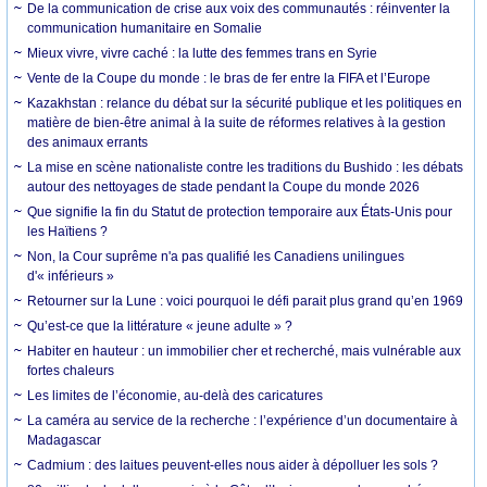
De la communication de crise aux voix des communautés : réinventer la
communication humanitaire en Somalie
Mieux vivre, vivre caché : la lutte des femmes trans en Syrie
Vente de la Coupe du monde : le bras de fer entre la FIFA et l’Europe
Kazakhstan : relance du débat sur la sécurité publique et les politiques en
matière de bien-être animal à la suite de réformes relatives à la gestion
des animaux errants
La mise en scène nationaliste contre les traditions du Bushido : les débats
autour des nettoyages de stade pendant la Coupe du monde 2026
Que signifie la fin du Statut de protection temporaire aux États-Unis pour
les Haïtiens ?
Non, la Cour suprême n'a pas qualifié les Canadiens unilingues
d'« inférieurs »
Retourner sur la Lune : voici pourquoi le défi parait plus grand qu’en 1969
Qu’est-ce que la littérature « jeune adulte » ?
Habiter en hauteur : un immobilier cher et recherché, mais vulnérable aux
fortes chaleurs
Les limites de l’économie, au-delà des caricatures
La caméra au service de la recherche : l’expérience d’un documentaire à
Madagascar
Cadmium : des laitues peuvent-elles nous aider à dépolluer les sols ?