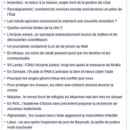
Incendies : le retour à la maison, angle mort de la gestion de crise
Renseignement : comment les services secrets sont devenus un pilier de
l’État
Les robots agricoles annoncent-ils vraiment une nouvelle révolution ?
Quelles sont les limites de la clim ?
L’éclipse solaire, un spectacle impressionnant source de mythes et de
découvertes scientifiques
Un journaliste condamné à un an de prison au Mali
En Afrique, les soins de santé passent aussi par les familles et les
communautés
Sri Lanka : l’ONU réclame justice, vingt ans après le massacre de Muttur
En Somalie, l'IA aide le PAM à anticiper la faim et mieux cibler l'aide
Pourquoi les singes gèrent mieux les conflits que nous
Pour protéger les oiseaux, les vitres anti-collision doivent devenir la
norme
Malaisie : le renvoi forcé de réfugiés du Myanmar met des vies en danger
En RDC, l’épidémie d’Ebola sans précédent propulse la recherche de
nouveaux traitements
Afghanistan : les coupes dans l’aide aggravent la malnutrition infantile
Liban : six ans après l'explosion du port de Beyrouth, la quête de justice
reste inachevée