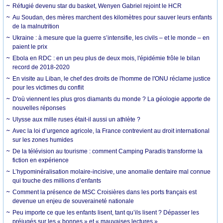
Réfugié devenu star du basket, Wenyen Gabriel rejoint le HCR
Au Soudan, des mères marchent des kilomètres pour sauver leurs enfants
de la malnutrition
Ukraine : à mesure que la guerre s’intensifie, les civils – et le monde – en
paient le prix
Ebola en RDC : en un peu plus de deux mois, l'épidémie frôle le bilan
record de 2018-2020
En visite au Liban, le chef des droits de l'homme de l'ONU réclame justice
pour les victimes du conflit
D'où viennent les plus gros diamants du monde ? La géologie apporte de
nouvelles réponses
Ulysse aux mille ruses était-il aussi un athlète ?
Avec la loi d’urgence agricole, la France contrevient au droit international
sur les zones humides
De la télévision au tourisme : comment Camping Paradis transforme la
fiction en expérience
L’hypominéralisation molaire-incisive, une anomalie dentaire mal connue
qui touche des millions d’enfants
Comment la présence de MSC Croisières dans les ports français est
devenue un enjeu de souveraineté nationale
Peu importe ce que les enfants lisent, tant qu’ils lisent ? Dépasser les
préjugés sur les « bonnes » et « mauvaises lectures »