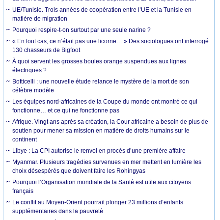
UE/Tunisie. Trois années de coopération entre l’UE et la Tunisie en
matière de migration
Pourquoi respire-t-on surtout par une seule narine ?
« En tout cas, ce n’était pas une licorne… » Des sociologues ont interrogé
130 chasseurs de Bigfoot
À quoi servent les grosses boules orange suspendues aux lignes
électriques ?
Botticelli : une nouvelle étude relance le mystère de la mort de son
célèbre modèle
Les équipes nord-africaines de la Coupe du monde ont montré ce qui
fonctionne… et ce qui ne fonctionne pas
Afrique. Vingt ans après sa création, la Cour africaine a besoin de plus de
soutien pour mener sa mission en matière de droits humains sur le
continent
Libye : La CPI autorise le renvoi en procès d’une première affaire
Myanmar. Plusieurs tragédies survenues en mer mettent en lumière les
choix désespérés que doivent faire les Rohingyas
Pourquoi l’Organisation mondiale de la Santé est utile aux citoyens
français
Le conflit au Moyen-Orient pourrait plonger 23 millions d’enfants
supplémentaires dans la pauvreté