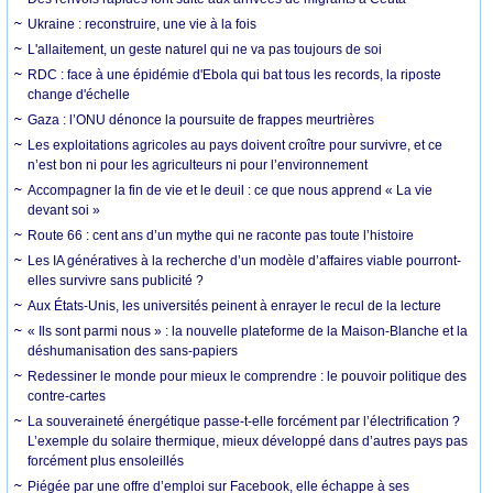
Ukraine : reconstruire, une vie à la fois
L'allaitement, un geste naturel qui ne va pas toujours de soi
RDC : face à une épidémie d'Ebola qui bat tous les records, la riposte
change d'échelle
Gaza : l’ONU dénonce la poursuite de frappes meurtrières
Les exploitations agricoles au pays doivent croître pour survivre, et ce
n’est bon ni pour les agriculteurs ni pour l’environnement
Accompagner la fin de vie et le deuil : ce que nous apprend « La vie
devant soi »
Route 66 : cent ans d’un mythe qui ne raconte pas toute l’histoire
Les IA génératives à la recherche d’un modèle d’affaires viable pourront-
elles survivre sans publicité ?
Aux États-Unis, les universités peinent à enrayer le recul de la lecture
« Ils sont parmi nous » : la nouvelle plateforme de la Maison-Blanche et la
déshumanisation des sans-papiers
Redessiner le monde pour mieux le comprendre : le pouvoir politique des
contre-cartes
La souveraineté énergétique passe-t-elle forcément par l’électrification ?
L’exemple du solaire thermique, mieux développé dans d’autres pays pas
forcément plus ensoleillés
Piégée par une offre d’emploi sur Facebook, elle échappe à ses