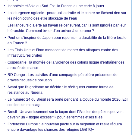
Indonésie et Asie du Sud-Est : la France a une carte à jouer
Loi d’urgence agricole : pourquoi la droite et le centre ne lâchent rien sur
les néonicotinoïdes et le stockage de l’eau
Les lanceurs d’alerte au travail se censurent, car ils sont ignorés par leur
hiérarchie. Comment éviter d’en arriver à un drame ?
Peut-on s’inspirer du Japon pour repenser la durabilité de la filière textile
en France ?
Les États-Unis et l’Iran menacent de mener des attaques contre des
infrastructures civiles
Cisjordanie : la montée de la violence des colons risque d'entraîner des
atrocités de masse
RD Congo : Les activités d’une compagnie pétrolière présentent de
graves risques de pollution
Avant que l'algorithme ne décide : le récit queer comme forme de
résistance au Nigéria
Le numéro 24 du Brésil sera porté pendant la Coupe du monde 2026. Et il
contient un message.
Brésil : Un avertissement sur la façon dont l'IA et les deepfakes peuvent
devenir un « risque excessif » pour les femmes et les filles
Forteresse Europe : le nouveau pacte sur la migration et l'asile réduira
encore davantage les chances des réfugiés LGBTQ+