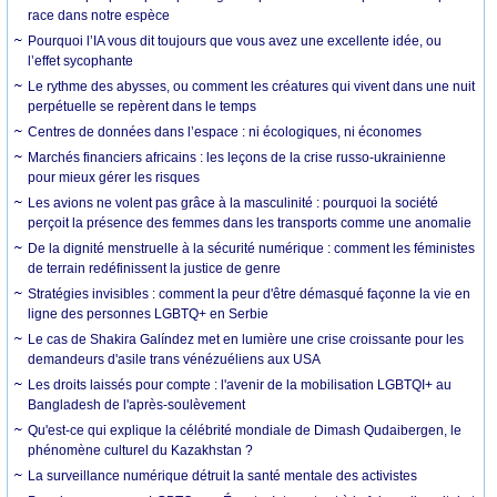
race dans notre espèce
Pourquoi l’IA vous dit toujours que vous avez une excellente idée, ou
l’effet sycophante
Le rythme des abysses, ou comment les créatures qui vivent dans une nuit
perpétuelle se repèrent dans le temps
Centres de données dans l’espace : ni écologiques, ni économes
Marchés financiers africains : les leçons de la crise russo-ukrainienne
pour mieux gérer les risques
Les avions ne volent pas grâce à la masculinité : pourquoi la société
perçoit la présence des femmes dans les transports comme une anomalie
De la dignité menstruelle à la sécurité numérique : comment les féministes
de terrain redéfinissent la justice de genre
Stratégies invisibles : comment la peur d'être démasqué façonne la vie en
ligne des personnes LGBTQ+ en Serbie
Le cas de Shakira Galíndez met en lumière une crise croissante pour les
demandeurs d'asile trans vénézuéliens aux USA
Les droits laissés pour compte : l'avenir de la mobilisation LGBTQI+ au
Bangladesh de l'après-soulèvement
Qu'est-ce qui explique la célébrité mondiale de Dimash Qudaibergen, le
phénomène culturel du Kazakhstan ?
La surveillance numérique détruit la santé mentale des activistes