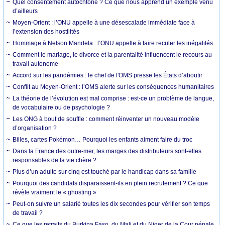
Quel consentement autochtone ? Ce que nous apprend un exemple venu
d’ailleurs
Moyen-Orient : l’ONU appelle à une désescalade immédiate face à
l’extension des hostilités
Hommage à Nelson Mandela : l’ONU appelle à faire reculer les inégalités
Comment le mariage, le divorce et la parentalité influencent le recours au
travail autonome
Accord sur les pandémies : le chef de l'OMS presse les États d’aboutir
Conflit au Moyen-Orient : l’OMS alerte sur les conséquences humanitaires
La théorie de l’évolution est mal comprise : est-ce un problème de langue,
de vocabulaire ou de psychologie ?
Les ONG à bout de souffle : comment réinventer un nouveau modèle
d’organisation ?
Billes, cartes Pokémon… Pourquoi les enfants aiment faire du troc
Dans la France des outre-mer, les marges des distributeurs sont-elles
responsables de la vie chère ?
Plus d’un adulte sur cinq est touché par le handicap dans sa famille
Pourquoi des candidats disparaissent-ils en plein recrutement ? Ce que
révèle vraiment le « ghosting »
Peut-on suivre un salarié toutes les dix secondes pour vérifier son temps
de travail ?
Ce que les retraits du Burkina Faso, du Mali et du Niger de la Cour pénale