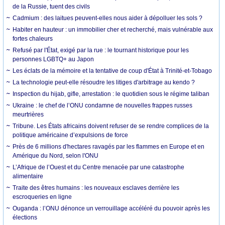
de la Russie, tuent des civils
Cadmium : des laitues peuvent-elles nous aider à dépolluer les sols ?
Habiter en hauteur : un immobilier cher et recherché, mais vulnérable aux
fortes chaleurs
Refusé par l'État, exigé par la rue : le tournant historique pour les
personnes LGBTQ+ au Japon
Les éclats de la mémoire et la tentative de coup d'État à Trinité-et-Tobago
La technologie peut-elle résoudre les litiges d'arbitrage au kendo ?
Inspection du hijab, gifle, arrestation : le quotidien sous le régime taliban
Ukraine : le chef de l’ONU condamne de nouvelles frappes russes
meurtrières
Tribune. Les États africains doivent refuser de se rendre complices de la
politique américaine d’expulsions de force
Près de 6 millions d'hectares ravagés par les flammes en Europe et en
Amérique du Nord, selon l'ONU
L’Afrique de l’Ouest et du Centre menacée par une catastrophe
alimentaire
Traite des êtres humains : les nouveaux esclaves derrière les
escroqueries en ligne
Ouganda : l’ONU dénonce un verrouillage accéléré du pouvoir après les
élections