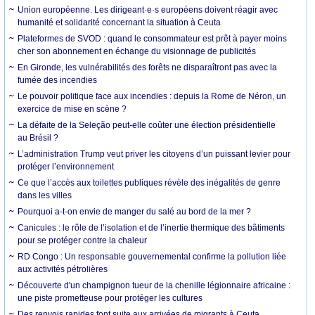
Union européenne. Les dirigeant·e·s européens doivent réagir avec
humanité et solidarité concernant la situation à Ceuta
Plateformes de SVOD : quand le consommateur est prêt à payer moins
cher son abonnement en échange du visionnage de publicités
En Gironde, les vulnérabilités des forêts ne disparaîtront pas avec la
fumée des incendies
Le pouvoir politique face aux incendies : depuis la Rome de Néron, un
exercice de mise en scène ?
La défaite de la Seleção peut-elle coûter une élection présidentielle
au Brésil ?
L’administration Trump veut priver les citoyens d’un puissant levier pour
protéger l’environnement
Ce que l’accès aux toilettes publiques révèle des inégalités de genre
dans les villes
Pourquoi a-t-on envie de manger du salé au bord de la mer ?
Canicules : le rôle de l’isolation et de l’inertie thermique des bâtiments
pour se protéger contre la chaleur
RD Congo : Un responsable gouvernemental confirme la pollution liée
aux activités pétrolières
Découverte d'un champignon tueur de la chenille légionnaire africaine :
une piste prometteuse pour protéger les cultures
Des renvois rapides font suite aux arrivées de migrants à Ceuta