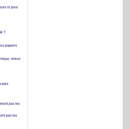
teurs ni pour
té ?
ans-papiers
ermique, mieux
ocales
ront pas les
nt pas les