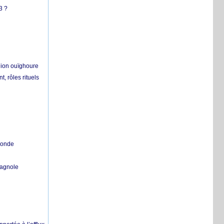
3 ?
égion ouïghoure
, rôles rituels
 monde
pagnole