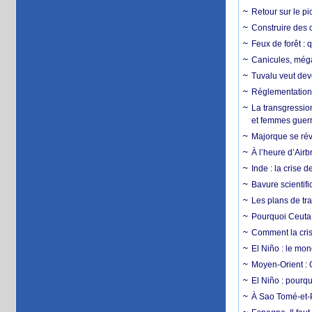
Retour sur le p
Construire des c
Feux de forêt : 
Canicules, mégaf
Tuvalu veut dev
Réglementation c
La transgression
et femmes guerr
Majorque se révo
À l’heure d’Airb
Inde : la crise 
Bavure scientif
Les plans de tra
Pourquoi Ceuta 
Comment la crise
El Niño : le mon
Moyen-Orient : 
El Niño : pourqu
À Sao Tomé-et-P