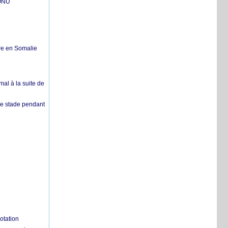
'ONU
re en Somalie
mal à la suite de
 de stade pendant
otation