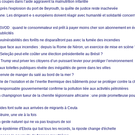
s coupes dans l’aide aggravent la malnutrition infantile
après l'explosion du port de Beyrouth, la quête de justice reste inachevée
e. Les dirigeant·e·s européens doivent réagir avec humanité et solidarité concerna
 SVOD : quand le consommateur est prêt à payer moins cher son abonnement en 
ublicités
vulnérabilités des forêts ne disparaîtront pas avec la fumée des incendies
tique face aux incendies : depuis la Rome de Néron, un exercice de mise en scène 
 Seleção peut-elle coûter une élection présidentielle au Brésil ?
 Trump veut priver les citoyens d’un puissant levier pour protéger l’environnement
ux toilettes publiques révèle des inégalités de genre dans les villes
 envie de manger du salé au bord de la mer ?
ôle de l’isolation et de l’inertie thermique des bâtiments pour se protéger contre la 
esponsable gouvernemental confirme la pollution liée aux activités pétrolières
 champignon tueur de la chenille légionnaire africaine : une piste prometteuse pou
des font suite aux arrivées de migrants à Ceuta
ruire, une vie à la fois
n geste naturel qui ne va pas toujours de soi
 épidémie d'Ebola qui bat tous les records, la riposte change d'échelle