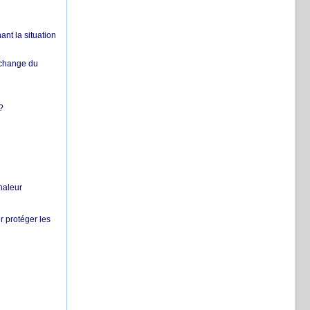
nt la situation
échange du
?
chaleur
r protéger les