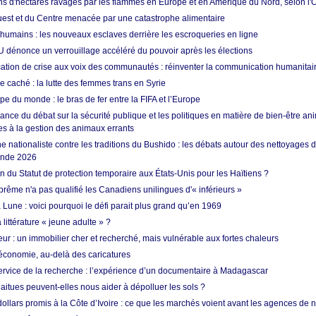
ons d'hectares ravagés par les flammes en Europe et en Amérique du Nord, selon l
Ouest et du Centre menacée par une catastrophe alimentaire
 humains : les nouveaux esclaves derrière les escroqueries en ligne
 dénonce un verrouillage accéléré du pouvoir après les élections
tion de crise aux voix des communautés : réinventer la communication humanitai
re caché : la lutte des femmes trans en Syrie
e du monde : le bras de fer entre la FIFA et l’Europe
ance du débat sur la sécurité publique et les politiques en matière de bien-être ani
es à la gestion des animaux errants
 nationaliste contre les traditions du Bushido : les débats autour des nettoyages
onde 2026
fin du Statut de protection temporaire aux États-Unis pour les Haïtiens ?
rême n'a pas qualifié les Canadiens unilingues d'« inférieurs »
 Lune : voici pourquoi le défi parait plus grand qu’en 1969
 littérature « jeune adulte » ?
ur : un immobilier cher et recherché, mais vulnérable aux fortes chaleurs
’économie, au-delà des caricatures
rvice de la recherche : l’expérience d’un documentaire à Madagascar
aitues peuvent-elles nous aider à dépolluer les sols ?
dollars promis à la Côte d’Ivoire : ce que les marchés voient avant les agences de n