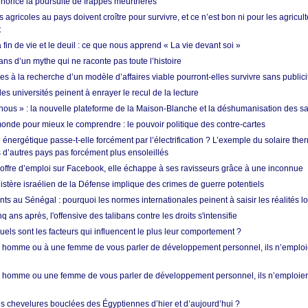
nonce la poursuite de frappes meurtrières
s agricoles au pays doivent croître pour survivre, et ce n’est bon ni pour les agricul
t
in de vie et le deuil : ce que nous apprend « La vie devant soi »
ans d’un mythe qui ne raconte pas toute l’histoire
es à la recherche d’un modèle d’affaires viable pourront-elles survivre sans publici
les universités peinent à enrayer le recul de la lecture
i nous » : la nouvelle plateforme de la Maison-Blanche et la déshumanisation des s
onde pour mieux le comprendre : le pouvoir politique des contre-cartes
énergétique passe-t-elle forcément par l’électrification ? L’exemple du solaire th
d’autres pays pas forcément plus ensoleillés
offre d’emploi sur Facebook, elle échappe à ses ravisseurs grâce à une inconnue
istère israélien de la Défense implique des crimes de guerre potentiels
nts au Sénégal : pourquoi les normes internationales peinent à saisir les réalités l
q ans après, l'offensive des talibans contre les droits s'intensifie
quels sont les facteurs qui influencent le plus leur comportement ?
homme ou à une femme de vous parler de développement personnel, ils n’emploie
homme ou une femme de vous parler de développement personnel, ils n’emploiero
es chevelures bouclées des Égyptiennes d’hier et d’aujourd’hui ?