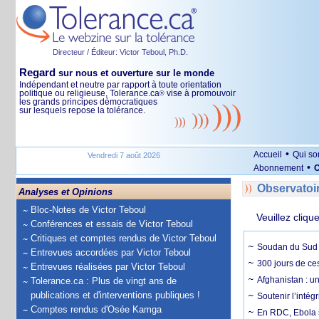
Directeur / Éditeur: Victor Teboul, Ph.D.
Regard
sur nous et ouverture sur le monde
Indépendant et neutre par rapport à toute orientation
politique ou religieuse, Tolerance.ca
vise à promouvoir
®
les grands principes démocratiques
sur lesquels repose la tolérance.
•
Accueil
Qui s
Vendredi 7 août 2026
•
Abonnement
O
Observatoi
Analyses et Opinions
Bloc-Notes de Victor Teboul
Veuillez cliqu
Conférences et essais de Victor Teboul
Critiques et comptes rendus de Victor Teboul
Soudan du Sud :
Entrevues accordées par Victor Teboul
300 jours de ce
Entrevues réalisées par Victor Teboul
Afghanistan : u
Tolerance.ca : Plus de vingt ans de
publications et d'interventions publiques !
Soutenir l’intég
Comptes rendus d'Osée Kamga
En RDC, Ebola s