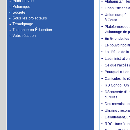
Point de vue
Afghanistan : le
Polémique
Liban : six ans 
Société
Union européenn
Sous les projecteurs
à Ceuta
Témoignage
Plateformes de
Tolerance.ca Éducation
visionnage de p
Votre réaction
En Gironde, les 
Le pouvoir poli
La défaite de la
L’administration
Ce que l’accès a
Pourquoi a-t-on
Canicules : le r
RD Congo : Un r
Découverte d'un
cultures
Des renvois rapi
Ukraine : reconst
L'allaitement, u
RDC : face à une