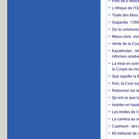
Près de 6 milli
L’Afrique de l’
Traite des êtres
Ouganda : l’ONU
De la communica
Mieux vivre, viv
Vente de la Coup
Kazakhstan : rel
réformes relativ
La mise en scène
la Coupe du m
Que signifie la 
Non, la Cour sup
Retourner sur la
Qu’est-ce que la
Habiter en haute
Les limites de l
La caméra au se
Cadmium : des l
80 milliards de 