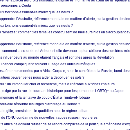
 veiller à placer les droits humains, la dignité et l’humanité au cœur de la réponse a
e personnes à Ceuta
ux torchons essuient-ils mieux que les neufs ?
prendre l’Australie, référence mondiale en matière d’alerte, sur la gestion des in
ux torchons essuient-ils mieux que les neufs ?
 rainettes : comment les femelles construisent de meilleurs nids en s'accouplant a
prendre l’Australie, référence mondiale en matière d’alerte, sur la gestion des in
: comment la sœur du roi Arthur est-elle devenue la plus célèbre des sorcières mé
s influenceurs au monde étaient français et sont nés après la Révolution
u cancer compliquent souvent l’usage des outils numériques
es aériennes menées par « Africa Corps », sous le contrôle de la Russie, tuent des c
aitues peuvent-elles nous aider à dépolluer les sols ?
ur : un immobilier cher et recherché, mais vulnérable aux fortes chaleurs
t, exigé par la rue : le tournant historique pour les personnes LGBTQ+ au Japon
 mémoire et la tentative de coup d'État à Trinité-et-Tobago
eut-elle résoudre les litiges d'arbitrage au kendo ?
ab, gifle, arrestation : le quotidien sous le régime taliban
ef de l’ONU condamne de nouvelles frappes russes meurtrières
ts africains doivent refuser de se rendre complices de la politique américaine d’ex