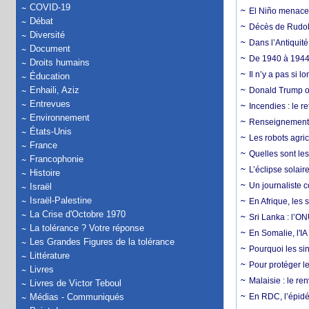
COVID-19
El Niño menace d
Débat
Décès de Rudolp
Diversité
Dans l’Antiquité
Document
De 1940 à 1944,
Droits humains
Il n’y a pas si 
Éducation
Enhaili, Aziz
Donald Trump ou
Entrevues
Incendies : le r
Environnement
Renseignement :
États-Unis
Les robots agri
France
Quelles sont les 
Francophonie
L’éclipse solai
Histoire
Un journaliste 
Israël
Israël-Palestine
En Afrique, les 
La Crise d'Octobre 1970
Sri Lanka : l’ON
La tolérance ? Votre réponse
En Somalie, l'IA 
Les Grandes Figures de la tolérance
Pourquoi les si
Littérature
Pour protéger le
Livres
Malaisie : le r
Livres de Victor Teboul
Médias - Communiqués
En RDC, l’épidé