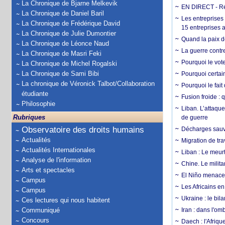
La Chronique de Bjarne Melkevik
EN DIRECT - Ré
La Chronique de Daniel Baril
Les entreprises
La Chronique de Frédérique David
15 entreprises 
La Chronique de Julie Dumontier
Quand la paix de
La Chronique de Léonce Naud
La guerre contr
La Chronique de Masri Feki
Pourquoi le vot
La Chronique de Michel Rogalski
La Chronique de Sami Bibi
Pourquoi certain
La chronique de Véronick Talbot/Collaboration
Pourquoi le fait
étudiante
Fusion froide : 
Philosophie
Liban. L’attaque
Rubriques
de guerre
Observatoire des droits humains
Décharges sauva
Actualités
Migration de tra
Actualités Internationales
Liban : Le meurt
Analyse de l'information
Chine. Le milita
Arts et spectacles
El Niño menace 
Campus
Les Africains en
Campus
Ukraine : le bila
Ces lectures qui nous habitent
Communiqué
Iran : dans l'om
Concours
Daech : l'Afriq