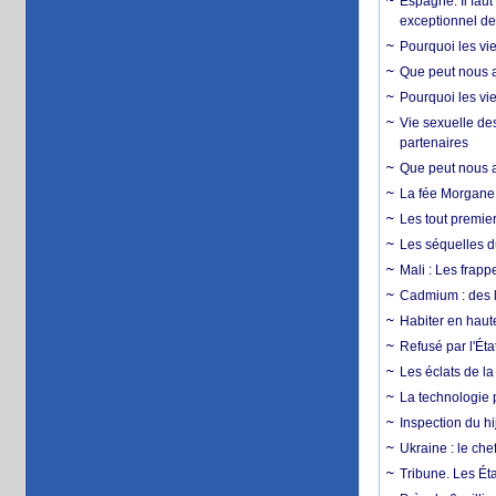
Espagne. Il faut
exceptionnel d
Pourquoi les vie
Que peut nous ap
Pourquoi les vie
Vie sexuelle des
partenaires
Que peut nous ap
La fée Morgane 
Les tout premier
Les séquelles d
Mali : Les frapp
Cadmium : des l
Habiter en haute
Refusé par l'Éta
Les éclats de la
La technologie p
Inspection du hij
Ukraine : le ch
Tribune. Les Éta