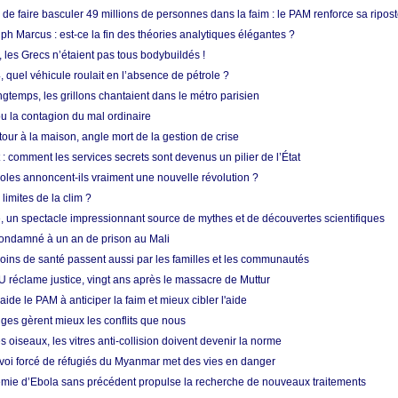
e faire basculer 49 millions de personnes dans la faim : le PAM renforce sa ripos
h Marcus : est-ce la fin des théories analytiques élégantes ?
, les Grecs n’étaient pas tous bodybuildés !
 quel véhicule roulait en l’absence de pétrole ?
longtemps, les grillons chantaient dans le métro parisien
 la contagion du mal ordinaire
etour à la maison, angle mort de la gestion de crise
 comment les services secrets sont devenus un pilier de l’État
coles annoncent-ils vraiment une nouvelle révolution ?
limites de la clim ?
re, un spectacle impressionnant source de mythes et de découvertes scientifiques
condamné à un an de prison au Mali
soins de santé passent aussi par les familles et les communautés
U réclame justice, vingt ans après le massacre de Muttur
aide le PAM à anticiper la faim et mieux cibler l'aide
nges gèrent mieux les conflits que nous
s oiseaux, les vitres anti-collision doivent devenir la norme
envoi forcé de réfugiés du Myanmar met des vies en danger
mie d’Ebola sans précédent propulse la recherche de nouveaux traitements