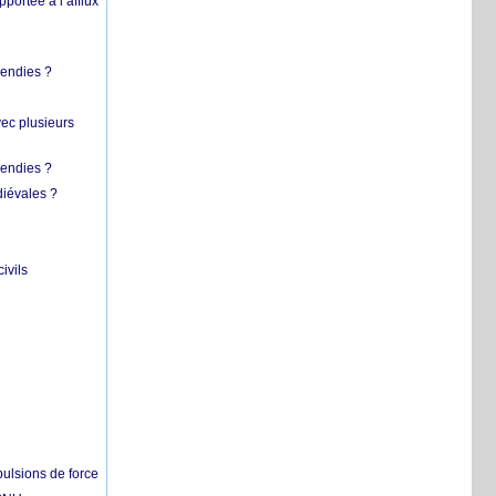
pportée à l’afflux
cendies ?
vec plusieurs
cendies ?
diévales ?
ivils
pulsions de force