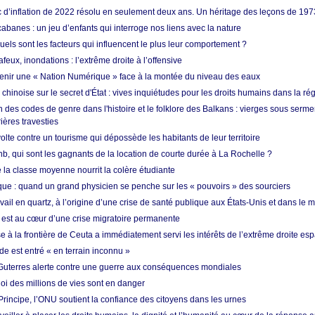
ic d’inflation de 2022 résolu en seulement deux ans. Un héritage des leçons de 197
abanes : un jeu d’enfants qui interroge nos liens avec la nature
quels sont les facteurs qui influencent le plus leur comportement ?
eux, inondations : l’extrême droite à l’offensive
enir une « Nation Numérique » face à la montée du niveau des eaux
hinoise sur le secret d'État : vives inquiétudes pour les droits humains dans la r
 des codes de genre dans l'histoire et le folklore des Balkans : vierges sous serment
ières travesties
lte contre un tourisme qui dépossède les habitants de leur territoire
nb, qui sont les gagnants de la location de courte durée à La Rochelle ?
de la classe moyenne nourrit la colère étudiante
ique : quand un grand physicien se penche sur les « pouvoirs » des sourciers
vail en quartz, à l’origine d’une crise de santé publique aux États-Unis et dans le
est au cœur d’une crise migratoire permanente
 à la frontière de Ceuta a immédiatement servi les intérêts de l’extrême droite es
de est entré « en terrain inconnu »
Guterres alerte contre une guerre aux conséquences mondiales
oi des millions de vies sont en danger
rincipe, l’ONU soutient la confiance des citoyens dans les urnes