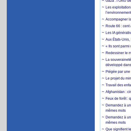
Gaza : l’ONU dé
Les exploitation
l’environnemen
Accompagner la f
Route 66 : cent 
Les IA générativ
Aux États-Unis, 
« Ils sont parm
Redessiner le m
La souveraineté 
développé dans 
Piégée par une 
Le projet du min
Travail des enfa
Afghanistan : cin
Feux de forêt : 
Demandez à un 
mêmes mots
Demandez à un 
mêmes mots
Que signifient l