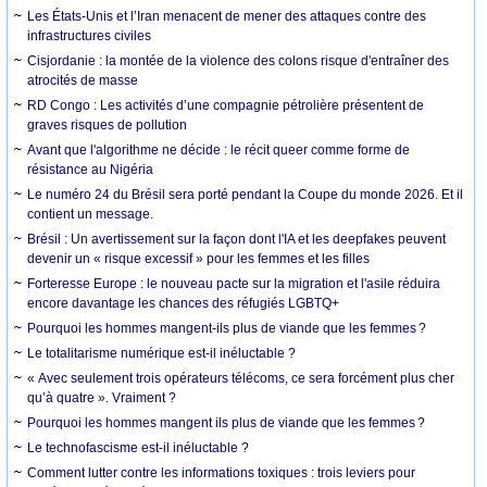
Les États-Unis et l’Iran menacent de mener des attaques contre des
infrastructures civiles
Cisjordanie : la montée de la violence des colons risque d'entraîner des
atrocités de masse
RD Congo : Les activités d’une compagnie pétrolière présentent de
graves risques de pollution
Avant que l'algorithme ne décide : le récit queer comme forme de
résistance au Nigéria
Le numéro 24 du Brésil sera porté pendant la Coupe du monde 2026. Et il
contient un message.
Brésil : Un avertissement sur la façon dont l'IA et les deepfakes peuvent
devenir un « risque excessif » pour les femmes et les filles
Forteresse Europe : le nouveau pacte sur la migration et l'asile réduira
encore davantage les chances des réfugiés LGBTQ+
Pourquoi les hommes mangent-ils plus de viande que les femmes ?
Le totalitarisme numérique est-il inéluctable ?
« Avec seulement trois opérateurs télécoms, ce sera forcément plus cher
qu’à quatre ». Vraiment ?
Pourquoi les hommes mangent ils plus de viande que les femmes ?
Le technofascisme est-il inéluctable ?
Comment lutter contre les informations toxiques : trois leviers pour