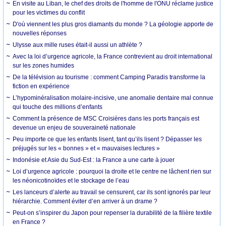
En visite au Liban, le chef des droits de l'homme de l'ONU réclame justice
pour les victimes du conflit
D'où viennent les plus gros diamants du monde ? La géologie apporte de
nouvelles réponses
Ulysse aux mille ruses était-il aussi un athlète ?
Avec la loi d’urgence agricole, la France contrevient au droit international
sur les zones humides
De la télévision au tourisme : comment Camping Paradis transforme la
fiction en expérience
L’hypominéralisation molaire-incisive, une anomalie dentaire mal connue
qui touche des millions d’enfants
Comment la présence de MSC Croisières dans les ports français est
devenue un enjeu de souveraineté nationale
Peu importe ce que les enfants lisent, tant qu’ils lisent ? Dépasser les
préjugés sur les « bonnes » et « mauvaises lectures »
Indonésie et Asie du Sud-Est : la France a une carte à jouer
Loi d’urgence agricole : pourquoi la droite et le centre ne lâchent rien sur
les néonicotinoïdes et le stockage de l’eau
Les lanceurs d’alerte au travail se censurent, car ils sont ignorés par leur
hiérarchie. Comment éviter d’en arriver à un drame ?
Peut-on s’inspirer du Japon pour repenser la durabilité de la filière textile
en France ?