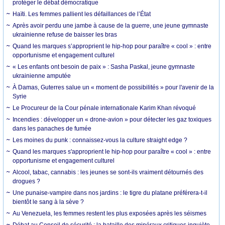
protéger le débat démocratique
Haïti. Les femmes pallient les défaillances de l’État
Après avoir perdu une jambe à cause de la guerre, une jeune gymnaste
ukrainienne refuse de baisser les bras
Quand les marques s’approprient le hip-hop pour paraître « cool » : entre
opportunisme et engagement culturel
« Les enfants ont besoin de paix » : Sasha Paskal, jeune gymnaste
ukrainienne amputée
À Damas, Guterres salue un « moment de possibilités » pour l'avenir de la
Syrie
Le Procureur de la Cour pénale internationale Karim Khan révoqué
Incendies : développer un « drone-avion » pour détecter les gaz toxiques
dans les panaches de fumée
Les moines du punk : connaissez-vous la culture straight edge ?
Quand les marques s'approprient le hip-hop pour paraître « cool » : entre
opportunisme et engagement culturel
Alcool, tabac, cannabis : les jeunes se sont-ils vraiment détournés des
drogues ?
Une punaise-vampire dans nos jardins : le tigre du platane préférera-t-il
bientôt le sang à la sève ?
Au Venezuela, les femmes restent les plus exposées après les séismes
Débat au Conseil de sécurité : la bataille des minéraux critiques inquiète