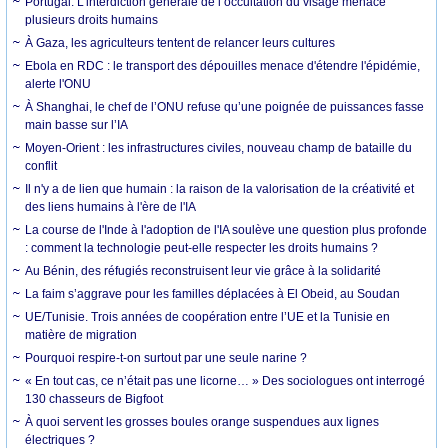
Portugal. L’interdiction générale de l’occultation du visage menace
plusieurs droits humains
À Gaza, les agriculteurs tentent de relancer leurs cultures
Ebola en RDC : le transport des dépouilles menace d'étendre l'épidémie,
alerte l'ONU
À Shanghai, le chef de l’ONU refuse qu’une poignée de puissances fasse
main basse sur l’IA
Moyen-Orient : les infrastructures civiles, nouveau champ de bataille du
conflit
Il n'y a de lien que humain : la raison de la valorisation de la créativité et
des liens humains à l'ère de l'IA
La course de l'Inde à l'adoption de l'IA soulève une question plus profonde
: comment la technologie peut-elle respecter les droits humains ?
Au Bénin, des réfugiés reconstruisent leur vie grâce à la solidarité
La faim s’aggrave pour les familles déplacées à El Obeid, au Soudan
UE/Tunisie. Trois années de coopération entre l’UE et la Tunisie en
matière de migration
Pourquoi respire-t-on surtout par une seule narine ?
« En tout cas, ce n’était pas une licorne… » Des sociologues ont interrogé
130 chasseurs de Bigfoot
À quoi servent les grosses boules orange suspendues aux lignes
électriques ?