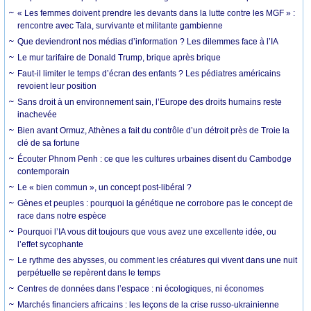
« Les femmes doivent prendre les devants dans la lutte contre les MGF » :
rencontre avec Tala, survivante et militante gambienne
Que deviendront nos médias d’information ? Les dilemmes face à l’IA
Le mur tarifaire de Donald Trump, brique après brique
Faut-il limiter le temps d’écran des enfants ? Les pédiatres américains
revoient leur position
Sans droit à un environnement sain, l’Europe des droits humains reste
inachevée
Bien avant Ormuz, Athènes a fait du contrôle d’un détroit près de Troie la
clé de sa fortune
Écouter Phnom Penh : ce que les cultures urbaines disent du Cambodge
contemporain
Le « bien commun », un concept post-libéral ?
Gènes et peuples : pourquoi la génétique ne corrobore pas le concept de
race dans notre espèce
Pourquoi l’IA vous dit toujours que vous avez une excellente idée, ou
l’effet sycophante
Le rythme des abysses, ou comment les créatures qui vivent dans une nuit
perpétuelle se repèrent dans le temps
Centres de données dans l’espace : ni écologiques, ni économes
Marchés financiers africains : les leçons de la crise russo-ukrainienne