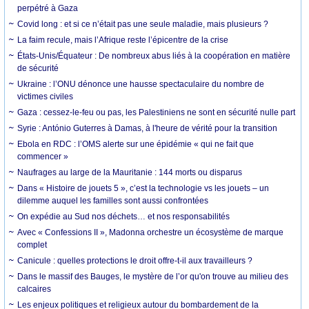
perpétré à Gaza
Covid long : et si ce n’était pas une seule maladie, mais plusieurs ?
La faim recule, mais l’Afrique reste l’épicentre de la crise
États-Unis/Équateur : De nombreux abus liés à la coopération en matière
de sécurité
Ukraine : l’ONU dénonce une hausse spectaculaire du nombre de
victimes civiles
Gaza : cessez-le-feu ou pas, les Palestiniens ne sont en sécurité nulle part
Syrie : António Guterres à Damas, à l'heure de vérité pour la transition
Ebola en RDC : l’OMS alerte sur une épidémie « qui ne fait que
commencer »
Naufrages au large de la Mauritanie : 144 morts ou disparus
Dans « Histoire de jouets 5 », c’est la technologie vs les jouets – un
dilemme auquel les familles sont aussi confrontées
On expédie au Sud nos déchets… et nos responsabilités
Avec « Confessions II », Madonna orchestre un écosystème de marque
complet
Canicule : quelles protections le droit offre-t-il aux travailleurs ?
Dans le massif des Bauges, le mystère de l’or qu'on trouve au milieu des
calcaires
Les enjeux politiques et religieux autour du bombardement de la