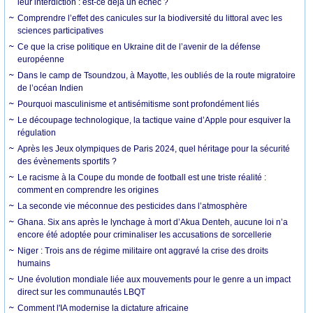
leur interdiction : est-ce déjà un échec ?
Comprendre l’effet des canicules sur la biodiversité du littoral avec les
sciences participatives
Ce que la crise politique en Ukraine dit de l’avenir de la défense
européenne
Dans le camp de Tsoundzou, à Mayotte, les oubliés de la route migratoire
de l’océan Indien
Pourquoi masculinisme et antisémitisme sont profondément liés
Le découpage technologique, la tactique vaine d’Apple pour esquiver la
régulation
Après les Jeux olympiques de Paris 2024, quel héritage pour la sécurité
des évènements sportifs ?
Le racisme à la Coupe du monde de football est une triste réalité :
comment en comprendre les origines
La seconde vie méconnue des pesticides dans l’atmosphère
Ghana. Six ans après le lynchage à mort d’Akua Denteh, aucune loi n’a
encore été adoptée pour criminaliser les accusations de sorcellerie
Niger : Trois ans de régime militaire ont aggravé la crise des droits
humains
Une évolution mondiale liée aux mouvements pour le genre a un impact
direct sur les communautés LBQT
Comment l'IA modernise la dictature africaine