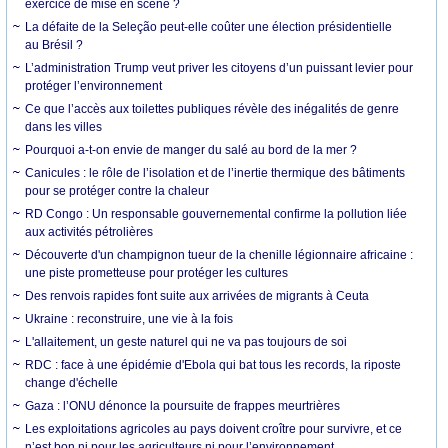
exercice de mise en scène ?
La défaite de la Seleção peut-elle coûter une élection présidentielle
au Brésil ?
L’administration Trump veut priver les citoyens d’un puissant levier pour
protéger l’environnement
Ce que l’accès aux toilettes publiques révèle des inégalités de genre
dans les villes
Pourquoi a-t-on envie de manger du salé au bord de la mer ?
Canicules : le rôle de l’isolation et de l’inertie thermique des bâtiments
pour se protéger contre la chaleur
RD Congo : Un responsable gouvernemental confirme la pollution liée
aux activités pétrolières
Découverte d'un champignon tueur de la chenille légionnaire africaine :
une piste prometteuse pour protéger les cultures
Des renvois rapides font suite aux arrivées de migrants à Ceuta
Ukraine : reconstruire, une vie à la fois
L'allaitement, un geste naturel qui ne va pas toujours de soi
RDC : face à une épidémie d'Ebola qui bat tous les records, la riposte
change d'échelle
Gaza : l’ONU dénonce la poursuite de frappes meurtrières
Les exploitations agricoles au pays doivent croître pour survivre, et ce
n’est bon ni pour les agriculteurs ni pour l’environnement