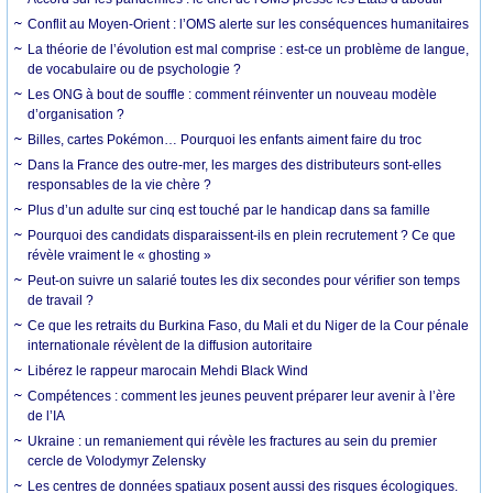
Conflit au Moyen-Orient : l’OMS alerte sur les conséquences humanitaires
La théorie de l’évolution est mal comprise : est-ce un problème de langue,
de vocabulaire ou de psychologie ?
Les ONG à bout de souffle : comment réinventer un nouveau modèle
d’organisation ?
Billes, cartes Pokémon… Pourquoi les enfants aiment faire du troc
Dans la France des outre-mer, les marges des distributeurs sont-elles
responsables de la vie chère ?
Plus d’un adulte sur cinq est touché par le handicap dans sa famille
Pourquoi des candidats disparaissent-ils en plein recrutement ? Ce que
révèle vraiment le « ghosting »
Peut-on suivre un salarié toutes les dix secondes pour vérifier son temps
de travail ?
Ce que les retraits du Burkina Faso, du Mali et du Niger de la Cour pénale
internationale révèlent de la diffusion autoritaire
Libérez le rappeur marocain Mehdi Black Wind
Compétences : comment les jeunes peuvent préparer leur avenir à l’ère
de l’IA
Ukraine : un remaniement qui révèle les fractures au sein du premier
cercle de Volodymyr Zelensky
Les centres de données spatiaux posent aussi des risques écologiques.