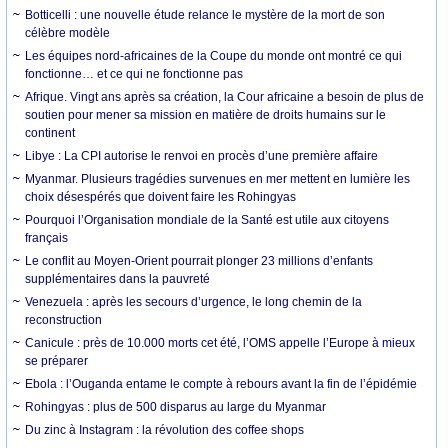
Botticelli : une nouvelle étude relance le mystère de la mort de son
célèbre modèle
Les équipes nord-africaines de la Coupe du monde ont montré ce qui
fonctionne… et ce qui ne fonctionne pas
Afrique. Vingt ans après sa création, la Cour africaine a besoin de plus de
soutien pour mener sa mission en matière de droits humains sur le
continent
Libye : La CPI autorise le renvoi en procès d’une première affaire
Myanmar. Plusieurs tragédies survenues en mer mettent en lumière les
choix désespérés que doivent faire les Rohingyas
Pourquoi l’Organisation mondiale de la Santé est utile aux citoyens
français
Le conflit au Moyen-Orient pourrait plonger 23 millions d’enfants
supplémentaires dans la pauvreté
Venezuela : après les secours d’urgence, le long chemin de la
reconstruction
Canicule : près de 10.000 morts cet été, l’OMS appelle l’Europe à mieux
se préparer
Ebola : l’Ouganda entame le compte à rebours avant la fin de l’épidémie
Rohingyas : plus de 500 disparus au large du Myanmar
Du zinc à Instagram : la révolution des coffee shops