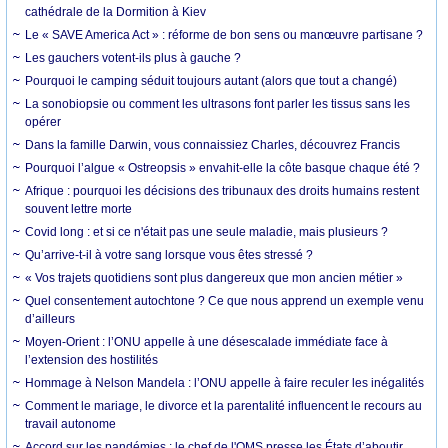
cathédrale de la Dormition à Kiev
Le « SAVE America Act » : réforme de bon sens ou manœuvre partisane ?
Les gauchers votent-ils plus à gauche ?
Pourquoi le camping séduit toujours autant (alors que tout a changé)
La sonobiopsie ou comment les ultrasons font parler les tissus sans les
opérer
Dans la famille Darwin, vous connaissiez Charles, découvrez Francis
Pourquoi l’algue « Ostreopsis » envahit-elle la côte basque chaque été ?
Afrique : pourquoi les décisions des tribunaux des droits humains restent
souvent lettre morte
Covid long : et si ce n'était pas une seule maladie, mais plusieurs ?
Qu’arrive-t-il à votre sang lorsque vous êtes stressé ?
« Vos trajets quotidiens sont plus dangereux que mon ancien métier »
Quel consentement autochtone ? Ce que nous apprend un exemple venu
d’ailleurs
Moyen-Orient : l’ONU appelle à une désescalade immédiate face à
l’extension des hostilités
Hommage à Nelson Mandela : l’ONU appelle à faire reculer les inégalités
Comment le mariage, le divorce et la parentalité influencent le recours au
travail autonome
Accord sur les pandémies : le chef de l'OMS presse les États d’aboutir