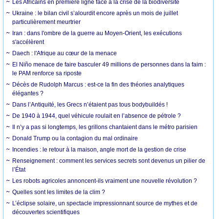
Les Africains en première ligne face à la crise de la biodiversité
Ukraine : le bilan civil s’alourdit encore après un mois de juillet
particulièrement meurtrier
Iran : dans l'ombre de la guerre au Moyen-Orient, les exécutions
s'accélèrent
Daech : l'Afrique au cœur de la menace
El Niño menace de faire basculer 49 millions de personnes dans la faim :
le PAM renforce sa riposte
Décès de Rudolph Marcus : est-ce la fin des théories analytiques
élégantes ?
Dans l’Antiquité, les Grecs n’étaient pas tous bodybuildés !
De 1940 à 1944, quel véhicule roulait en l’absence de pétrole ?
Il n’y a pas si longtemps, les grillons chantaient dans le métro parisien
Donald Trump ou la contagion du mal ordinaire
Incendies : le retour à la maison, angle mort de la gestion de crise
Renseignement : comment les services secrets sont devenus un pilier de
l’État
Les robots agricoles annoncent-ils vraiment une nouvelle révolution ?
Quelles sont les limites de la clim ?
L’éclipse solaire, un spectacle impressionnant source de mythes et de
découvertes scientifiques