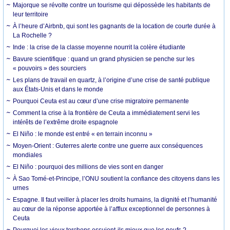
Majorque se révolte contre un tourisme qui dépossède les habitants de
leur territoire
À l’heure d’Airbnb, qui sont les gagnants de la location de courte durée à
La Rochelle ?
Inde : la crise de la classe moyenne nourrit la colère étudiante
Bavure scientifique : quand un grand physicien se penche sur les
« pouvoirs » des sourciers
Les plans de travail en quartz, à l’origine d’une crise de santé publique
aux États-Unis et dans le monde
Pourquoi Ceuta est au cœur d’une crise migratoire permanente
Comment la crise à la frontière de Ceuta a immédiatement servi les
intérêts de l’extrême droite espagnole
El Niño : le monde est entré « en terrain inconnu »
Moyen-Orient : Guterres alerte contre une guerre aux conséquences
mondiales
El Niño : pourquoi des millions de vies sont en danger
À Sao Tomé-et-Principe, l’ONU soutient la confiance des citoyens dans les
urnes
Espagne. Il faut veiller à placer les droits humains, la dignité et l’humanité
au cœur de la réponse apportée à l’afflux exceptionnel de personnes à
Ceuta
Pourquoi les vieux torchons essuient-ils mieux que les neufs ?