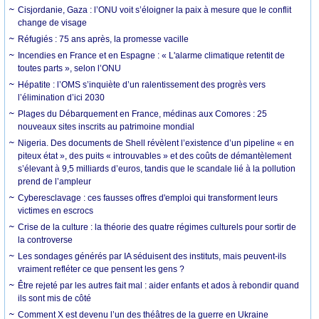
Cisjordanie, Gaza : l’ONU voit s’éloigner la paix à mesure que le conflit
change de visage
Réfugiés : 75 ans après, la promesse vacille
Incendies en France et en Espagne : « L'alarme climatique retentit de
toutes parts », selon l’ONU
Hépatite : l’OMS s’inquiète d’un ralentissement des progrès vers
l’élimination d’ici 2030
Plages du Débarquement en France, médinas aux Comores : 25
nouveaux sites inscrits au patrimoine mondial
Nigeria. Des documents de Shell révèlent l’existence d’un pipeline « en
piteux état », des puits « introuvables » et des coûts de démantèlement
s’élevant à 9,5 milliards d’euros, tandis que le scandale lié à la pollution
prend de l’ampleur
Cyberesclavage : ces fausses offres d'emploi qui transforment leurs
victimes en escrocs
Crise de la culture : la théorie des quatre régimes culturels pour sortir de
la controverse
Les sondages générés par IA séduisent des instituts, mais peuvent-ils
vraiment refléter ce que pensent les gens ?
Être rejeté par les autres fait mal : aider enfants et ados à rebondir quand
ils sont mis de côté
Comment X est devenu l’un des théâtres de la guerre en Ukraine