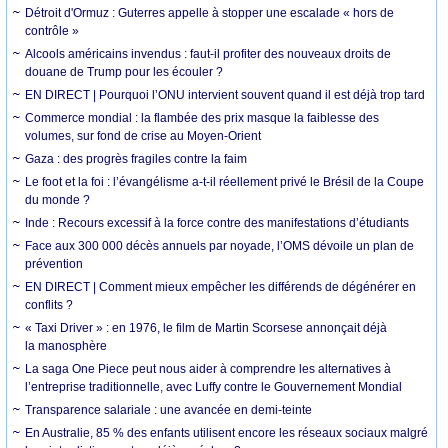
Détroit d'Ormuz : Guterres appelle à stopper une escalade « hors de
contrôle »
Alcools américains invendus : faut-il profiter des nouveaux droits de
douane de Trump pour les écouler ?
EN DIRECT | Pourquoi l’ONU intervient souvent quand il est déjà trop tard
Commerce mondial : la flambée des prix masque la faiblesse des
volumes, sur fond de crise au Moyen-Orient
Gaza : des progrès fragiles contre la faim
Le foot et la foi : l’évangélisme a-t-il réellement privé le Brésil de la Coupe
du monde ?
Inde : Recours excessif à la force contre des manifestations d’étudiants
Face aux 300 000 décès annuels par noyade, l’OMS dévoile un plan de
prévention
EN DIRECT | Comment mieux empêcher les différends de dégénérer en
conflits ?
« Taxi Driver » : en 1976, le film de Martin Scorsese annonçait déjà
la manosphère
La saga One Piece peut nous aider à comprendre les alternatives à
l’entreprise traditionnelle, avec Luffy contre le Gouvernement Mondial
Transparence salariale : une avancée en demi-teinte
En Australie, 85 % des enfants utilisent encore les réseaux sociaux malgré