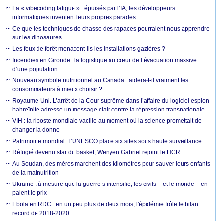
La « vibecoding fatigue » : épuisés par l’IA, les développeurs
informatiques inventent leurs propres parades
Ce que les techniques de chasse des rapaces pourraient nous apprendre
sur les dinosaures
Les feux de forêt menacent-ils les installations gazières ?
Incendies en Gironde : la logistique au cœur de l’évacuation massive
d’une population
Nouveau symbole nutritionnel au Canada : aidera-t-il vraiment les
consommateurs à mieux choisir ?
Royaume-Uni. L’arrêt de la Cour suprême dans l’affaire du logiciel espion
bahreïnite adresse un message clair contre la répression transnationale
VIH : la riposte mondiale vacille au moment où la science promettait de
changer la donne
Patrimoine mondial : l’UNESCO place six sites sous haute surveillance
Réfugié devenu star du basket, Wenyen Gabriel rejoint le HCR
Au Soudan, des mères marchent des kilomètres pour sauver leurs enfants
de la malnutrition
Ukraine : à mesure que la guerre s’intensifie, les civils – et le monde – en
paient le prix
Ebola en RDC : en un peu plus de deux mois, l'épidémie frôle le bilan
record de 2018-2020