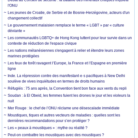
l'ONU
Les jeunes de Croatie, de Serbie et de Bosnie-Herzégovine, acteurs d'un
changement collectif
Le gouvernement malaisien remplace le terme « LGBT » par « culture
déviante »
Les communautés LGBTQ+ de Hong Kong luttent pour leur survie dans un
contexte de réduction de l'espace civique
Les nations mélanésiennes s'engagent à relier et étendre leurs zones
marines protégées
Les feux de forêt ravagent l’Europe, la France et l’Espagne en première
ligne
Inde. La répression contre des manifestant·e·s pacifiques à New Delhi
soulève de vives inquiétudes en termes de droits humains
Réfugiés : 75 ans après, la Convention tient bon face aux vents du repli
Soudan : à El Obeid, les femmes fuient les drones le jour et les violeurs la
nuit
Mer Rouge : le chef de l’ONU réclame une désescalade immédiate
Moustiques, tiques et autres vecteurs de maladies : quelles sont les
dernières recommandations pour s’en protéger ?
Les « peaux à moustiques » : mythe ou réalité ?
Peut-on combattre les moustiques avec des moustiques ?