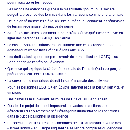
pour mieux gérer les risques
Les avions ne volent pas grâce à la masculinité : pourquoi la société
perçoit la présence des femmes dans les transports comme une anomalie
De la dignité menstruelle à la sécurité numérique : comment les féministes
de terrain redéfinissent la justice de genre
Stratégies invisibles : comment la peur d'être démasqué façonne la vie en
ligne des personnes LGBTQ+ en Serbie
Le cas de Shakira Galíndez met en lumière une crise croissante pour les
demandeurs d'asile trans vénézuéliens aux USA
Les droits laissés pour compte : l'avenir de la mobilisation LGBTQI+ au
Bangladesh de l'après-soulèvement
Qu'est-ce qui explique la célébrité mondiale de Dimash Qudaibergen, le
phénomène culturel du Kazakhstan ?
La surveillance numérique détruit la santé mentale des activistes
Pour les personnes LGBTQ+ en Égypte, Internet est à la fois un lien vital et
un piège
Des caméras IA surveillent les routes de Dhaka, au Bangladesh
Russie. Le projet de loi qui imposerait de vastes restrictions aux
détracteurs du gouvernement à l’étranger instrumentalise les sanctions
dans le but de bâillonner la dissidence
Europe/Israël et TPO. Les États membres de l’UE autorisant la vente des
« Israel Bonds » en Europe risquent de se rendre complices du génocide