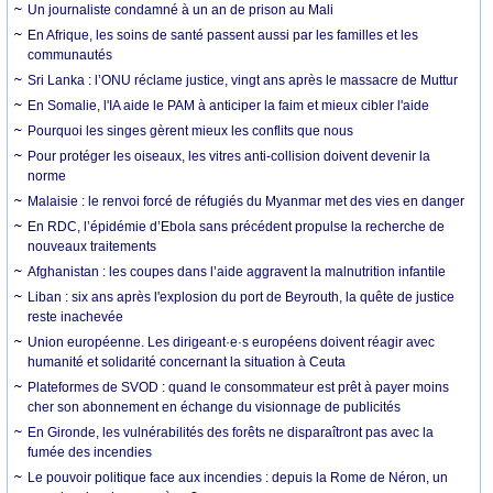
Un journaliste condamné à un an de prison au Mali
En Afrique, les soins de santé passent aussi par les familles et les
communautés
Sri Lanka : l’ONU réclame justice, vingt ans après le massacre de Muttur
En Somalie, l'IA aide le PAM à anticiper la faim et mieux cibler l'aide
Pourquoi les singes gèrent mieux les conflits que nous
Pour protéger les oiseaux, les vitres anti-collision doivent devenir la
norme
Malaisie : le renvoi forcé de réfugiés du Myanmar met des vies en danger
En RDC, l’épidémie d’Ebola sans précédent propulse la recherche de
nouveaux traitements
Afghanistan : les coupes dans l’aide aggravent la malnutrition infantile
Liban : six ans après l'explosion du port de Beyrouth, la quête de justice
reste inachevée
Union européenne. Les dirigeant·e·s européens doivent réagir avec
humanité et solidarité concernant la situation à Ceuta
Plateformes de SVOD : quand le consommateur est prêt à payer moins
cher son abonnement en échange du visionnage de publicités
En Gironde, les vulnérabilités des forêts ne disparaîtront pas avec la
fumée des incendies
Le pouvoir politique face aux incendies : depuis la Rome de Néron, un