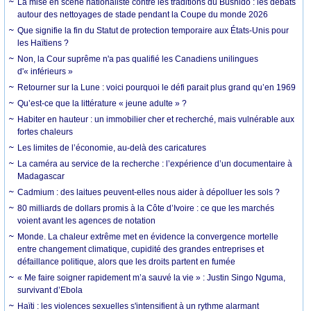
La mise en scène nationaliste contre les traditions du Bushido : les débats
autour des nettoyages de stade pendant la Coupe du monde 2026
Que signifie la fin du Statut de protection temporaire aux États-Unis pour
les Haïtiens ?
Non, la Cour suprême n'a pas qualifié les Canadiens unilingues
d'« inférieurs »
Retourner sur la Lune : voici pourquoi le défi parait plus grand qu’en 1969
Qu’est-ce que la littérature « jeune adulte » ?
Habiter en hauteur : un immobilier cher et recherché, mais vulnérable aux
fortes chaleurs
Les limites de l’économie, au-delà des caricatures
La caméra au service de la recherche : l’expérience d’un documentaire à
Madagascar
Cadmium : des laitues peuvent-elles nous aider à dépolluer les sols ?
80 milliards de dollars promis à la Côte d’Ivoire : ce que les marchés
voient avant les agences de notation
Monde. La chaleur extrême met en évidence la convergence mortelle
entre changement climatique, cupidité des grandes entreprises et
défaillance politique, alors que les droits partent en fumée
« Me faire soigner rapidement m’a sauvé la vie » : Justin Singo Nguma,
survivant d’Ebola
Haïti : les violences sexuelles s'intensifient à un rythme alarmant