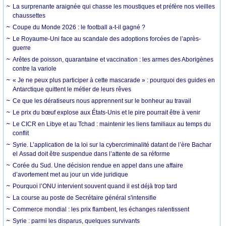
La surprenante araignée qui chasse les moustiques et préfère nos vieilles
chaussettes
Coupe du Monde 2026 : le football a-t-il gagné ?
Le Royaume-Uni face au scandale des adoptions forcées de l’après-
guerre
Arêtes de poisson, quarantaine et vaccination : les armes des Aborigènes
contre la variole
« Je ne peux plus participer à cette mascarade » : pourquoi des guides en
Antarctique quittent le métier de leurs rêves
Ce que les dératiseurs nous apprennent sur le bonheur au travail
Le prix du bœuf explose aux États-Unis et le pire pourrait être à venir
Le CICR en Libye et au Tchad : maintenir les liens familiaux au temps du
conflit
Syrie. L’application de la loi sur la cybercriminalité datant de l’ère Bachar
el Assad doit être suspendue dans l’attente de sa réforme
Corée du Sud. Une décision rendue en appel dans une affaire
d’avortement met au jour un vide juridique
Pourquoi l’ONU intervient souvent quand il est déjà trop tard
La course au poste de Secrétaire général s'intensifie
Commerce mondial : les prix flambent, les échanges ralentissent
Syrie : parmi les disparus, quelques survivants