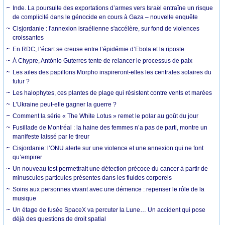
Inde. La poursuite des exportations d’armes vers Israël entraîne un risque
de complicité dans le génocide en cours à Gaza – nouvelle enquête
Cisjordanie : l'annexion israélienne s'accélère, sur fond de violences
croissantes
En RDC, l’écart se creuse entre l’épidémie d’Ebola et la riposte
À Chypre, António Guterres tente de relancer le processus de paix
Les ailes des papillons Morpho inspireront-elles les centrales solaires du
futur ?
Les halophytes, ces plantes de plage qui résistent contre vents et marées
L’Ukraine peut-elle gagner la guerre ?
Comment la série « The White Lotus » remet le polar au goût du jour
Fusillade de Montréal : la haine des femmes n’a pas de parti, montre un
manifeste laissé par le tireur
Cisjordanie: l’ONU alerte sur une violence et une annexion qui ne font
qu’empirer
Un nouveau test permettrait une détection précoce du cancer à partir de
minuscules particules présentes dans les fluides corporels
Soins aux personnes vivant avec une démence : repenser le rôle de la
musique
Un étage de fusée SpaceX va percuter la Lune… Un accident qui pose
déjà des questions de droit spatial