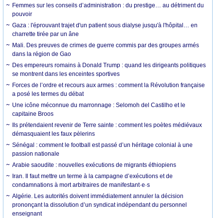
Femmes sur les conseils d’administration : du prestige… au détriment du
pouvoir
Gaza : l'éprouvant trajet d'un patient sous dialyse jusqu'à l'hôpital… en
charrette tirée par un âne
Mali. Des preuves de crimes de guerre commis par des groupes armés
dans la région de Gao
Des empereurs romains à Donald Trump : quand les dirigeants politiques
se montrent dans les enceintes sportives
Forces de l’ordre et recours aux armes : comment la Révolution française
a posé les termes du débat
Une icône méconnue du marronnage : Selomoh del Castilho et le
capitaine Broos
Ils prétendaient revenir de Terre sainte : comment les poètes médiévaux
démasquaient les faux pèlerins
Sénégal : comment le football est passé d’un héritage colonial à une
passion nationale
Arabie saoudite : nouvelles exécutions de migrants éthiopiens
Iran. Il faut mettre un terme à la campagne d’exécutions et de
condamnations à mort arbitraires de manifestant·e·s
Algérie. Les autorités doivent immédiatement annuler la décision
prononçant la dissolution d’un syndicat indépendant du personnel
enseignant