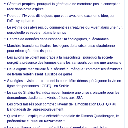
Gènes et peuples : pourquoi la génétique ne corrobore pas le concept de
race dans notre espèce
Pourquoi l’IA vous dit toujours que vous avez une excellente idée, ou
l’effet sycophante
Le rythme des abysses, ou comment les créatures qui vivent dans une nuit
perpétuelle se repèrent dans le temps
Centres de données dans l’espace : ni écologiques, ni économes
Marchés financiers africains : les leçons de la crise russo-ukrainienne
pour mieux gérer les risques
Les avions ne volent pas grâce à la masculinité : pourquoi la société
perçoit la présence des femmes dans les transports comme une anomalie
De la dignité menstruelle à la sécurité numérique : comment les féministes
de terrain redéfinissent la justice de genre
Stratégies invisibles : comment la peur d'être démasqué façonne la vie en
ligne des personnes LGBTQ+ en Serbie
Le cas de Shakira Galíndez met en lumière une crise croissante pour les
demandeurs d'asile trans vénézuéliens aux USA
Les droits laissés pour compte : l'avenir de la mobilisation LGBTQI+ au
Bangladesh de l'après-soulèvement
Qu'est-ce qui explique la célébrité mondiale de Dimash Qudaibergen, le
phénomène culturel du Kazakhstan ?
La surveillance numérique détruit la santé mentale des activistes