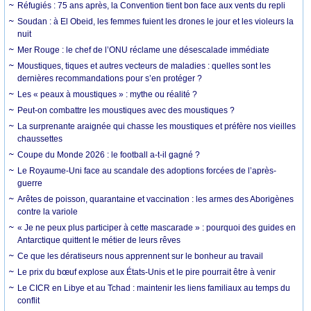
Réfugiés : 75 ans après, la Convention tient bon face aux vents du repli
Soudan : à El Obeid, les femmes fuient les drones le jour et les violeurs la
nuit
Mer Rouge : le chef de l’ONU réclame une désescalade immédiate
Moustiques, tiques et autres vecteurs de maladies : quelles sont les
dernières recommandations pour s’en protéger ?
Les « peaux à moustiques » : mythe ou réalité ?
Peut-on combattre les moustiques avec des moustiques ?
La surprenante araignée qui chasse les moustiques et préfère nos vieilles
chaussettes
Coupe du Monde 2026 : le football a-t-il gagné ?
Le Royaume-Uni face au scandale des adoptions forcées de l’après-
guerre
Arêtes de poisson, quarantaine et vaccination : les armes des Aborigènes
contre la variole
« Je ne peux plus participer à cette mascarade » : pourquoi des guides en
Antarctique quittent le métier de leurs rêves
Ce que les dératiseurs nous apprennent sur le bonheur au travail
Le prix du bœuf explose aux États-Unis et le pire pourrait être à venir
Le CICR en Libye et au Tchad : maintenir les liens familiaux au temps du
conflit