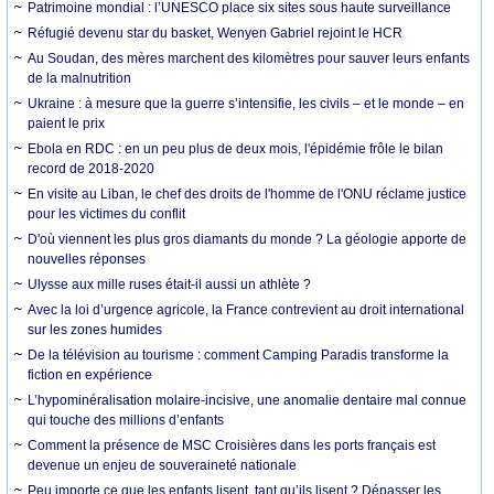
Patrimoine mondial : l’UNESCO place six sites sous haute surveillance
Réfugié devenu star du basket, Wenyen Gabriel rejoint le HCR
Au Soudan, des mères marchent des kilomètres pour sauver leurs enfants
de la malnutrition
Ukraine : à mesure que la guerre s’intensifie, les civils – et le monde – en
paient le prix
Ebola en RDC : en un peu plus de deux mois, l'épidémie frôle le bilan
record de 2018-2020
En visite au Liban, le chef des droits de l'homme de l'ONU réclame justice
pour les victimes du conflit
D'où viennent les plus gros diamants du monde ? La géologie apporte de
nouvelles réponses
Ulysse aux mille ruses était-il aussi un athlète ?
Avec la loi d’urgence agricole, la France contrevient au droit international
sur les zones humides
De la télévision au tourisme : comment Camping Paradis transforme la
fiction en expérience
L’hypominéralisation molaire-incisive, une anomalie dentaire mal connue
qui touche des millions d’enfants
Comment la présence de MSC Croisières dans les ports français est
devenue un enjeu de souveraineté nationale
Peu importe ce que les enfants lisent, tant qu’ils lisent ? Dépasser les