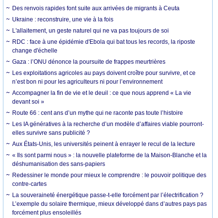
Des renvois rapides font suite aux arrivées de migrants à Ceuta
Ukraine : reconstruire, une vie à la fois
L'allaitement, un geste naturel qui ne va pas toujours de soi
RDC : face à une épidémie d'Ebola qui bat tous les records, la riposte
change d'échelle
Gaza : l’ONU dénonce la poursuite de frappes meurtrières
Les exploitations agricoles au pays doivent croître pour survivre, et ce
n’est bon ni pour les agriculteurs ni pour l’environnement
Accompagner la fin de vie et le deuil : ce que nous apprend « La vie
devant soi »
Route 66 : cent ans d’un mythe qui ne raconte pas toute l’histoire
Les IA génératives à la recherche d’un modèle d’affaires viable pourront-
elles survivre sans publicité ?
Aux États-Unis, les universités peinent à enrayer le recul de la lecture
« Ils sont parmi nous » : la nouvelle plateforme de la Maison-Blanche et la
déshumanisation des sans-papiers
Redessiner le monde pour mieux le comprendre : le pouvoir politique des
contre-cartes
La souveraineté énergétique passe-t-elle forcément par l’électrification ?
L’exemple du solaire thermique, mieux développé dans d’autres pays pas
forcément plus ensoleillés