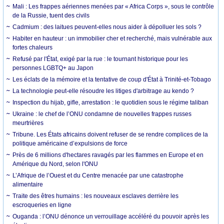
Mali : Les frappes aériennes menées par « Africa Corps », sous le contrôle
de la Russie, tuent des civils
Cadmium : des laitues peuvent-elles nous aider à dépolluer les sols ?
Habiter en hauteur : un immobilier cher et recherché, mais vulnérable aux
fortes chaleurs
Refusé par l'État, exigé par la rue : le tournant historique pour les
personnes LGBTQ+ au Japon
Les éclats de la mémoire et la tentative de coup d'État à Trinité-et-Tobago
La technologie peut-elle résoudre les litiges d'arbitrage au kendo ?
Inspection du hijab, gifle, arrestation : le quotidien sous le régime taliban
Ukraine : le chef de l’ONU condamne de nouvelles frappes russes
meurtrières
Tribune. Les États africains doivent refuser de se rendre complices de la
politique américaine d’expulsions de force
Près de 6 millions d'hectares ravagés par les flammes en Europe et en
Amérique du Nord, selon l'ONU
L’Afrique de l’Ouest et du Centre menacée par une catastrophe
alimentaire
Traite des êtres humains : les nouveaux esclaves derrière les
escroqueries en ligne
Ouganda : l’ONU dénonce un verrouillage accéléré du pouvoir après les