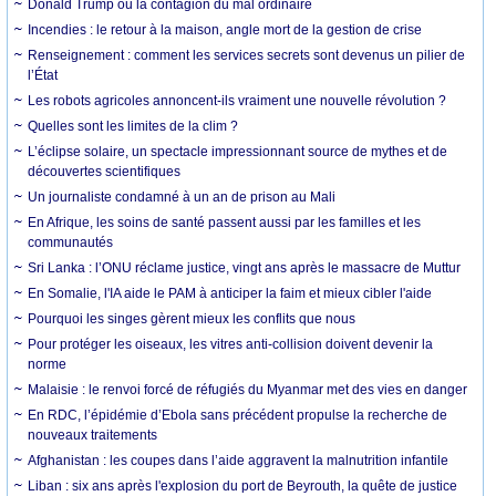
Donald Trump ou la contagion du mal ordinaire
Incendies : le retour à la maison, angle mort de la gestion de crise
Renseignement : comment les services secrets sont devenus un pilier de
l’État
Les robots agricoles annoncent-ils vraiment une nouvelle révolution ?
Quelles sont les limites de la clim ?
L’éclipse solaire, un spectacle impressionnant source de mythes et de
découvertes scientifiques
Un journaliste condamné à un an de prison au Mali
En Afrique, les soins de santé passent aussi par les familles et les
communautés
Sri Lanka : l’ONU réclame justice, vingt ans après le massacre de Muttur
En Somalie, l'IA aide le PAM à anticiper la faim et mieux cibler l'aide
Pourquoi les singes gèrent mieux les conflits que nous
Pour protéger les oiseaux, les vitres anti-collision doivent devenir la
norme
Malaisie : le renvoi forcé de réfugiés du Myanmar met des vies en danger
En RDC, l’épidémie d’Ebola sans précédent propulse la recherche de
nouveaux traitements
Afghanistan : les coupes dans l’aide aggravent la malnutrition infantile
Liban : six ans après l'explosion du port de Beyrouth, la quête de justice