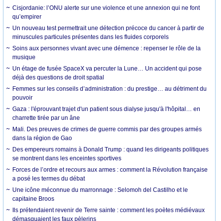
Cisjordanie: l’ONU alerte sur une violence et une annexion qui ne font
qu’empirer
Un nouveau test permettrait une détection précoce du cancer à partir de
minuscules particules présentes dans les fluides corporels
Soins aux personnes vivant avec une démence : repenser le rôle de la
musique
Un étage de fusée SpaceX va percuter la Lune… Un accident qui pose
déjà des questions de droit spatial
Femmes sur les conseils d’administration : du prestige… au détriment du
pouvoir
Gaza : l'éprouvant trajet d'un patient sous dialyse jusqu'à l'hôpital… en
charrette tirée par un âne
Mali. Des preuves de crimes de guerre commis par des groupes armés
dans la région de Gao
Des empereurs romains à Donald Trump : quand les dirigeants politiques
se montrent dans les enceintes sportives
Forces de l’ordre et recours aux armes : comment la Révolution française
a posé les termes du débat
Une icône méconnue du marronnage : Selomoh del Castilho et le
capitaine Broos
Ils prétendaient revenir de Terre sainte : comment les poètes médiévaux
démasquaient les faux pèlerins