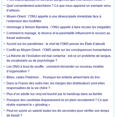
Quel consentement autochtone ? Ce que nous apprend un exemple venu
d’ailleurs
Moyen-Orient : l’ONU appelle à une désescalade immédiate face à
l’extension des hostilités
Hommage à Nelson Mandela : l’ONU appelle à faire reculer les inégalités
Comment le mariage, le divorce et la parentalité influencent le recours au
travail autonome
Accord sur les pandémies : le chef de l'OMS presse les États d’aboutir
Conflit au Moyen-Orient : l’OMS alerte sur les conséquences humanitaires
La théorie de l’évolution est mal comprise : est-ce un problème de langue,
de vocabulaire ou de psychologie ?
Les ONG à bout de souffle : comment réinventer un nouveau modèle
d’organisation ?
Billes, cartes Pokémon… Pourquoi les enfants aiment faire du troc
Dans la France des outre-mer, les marges des distributeurs sont-elles
responsables de la vie chère ?
Plus d’un adulte sur cinq est touché par le handicap dans sa famille
Pourquoi des candidats disparaissent-ils en plein recrutement ? Ce que
révèle vraiment le « ghosting »
Peut-on suivre un salarié toutes les dix secondes pour vérifier son temps
de travail ?