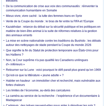
élections
De la communication de crise aux voix des communautés : réinventer la
communication humanitaire en Somalie
Mieux vivre, vivre caché : la lutte des femmes trans en Syrie
Vente de la Coupe du monde : le bras de fer entre la FIFA et l’Europe
Kazakhstan : relance du débat sur la sécurité publique et les politiques en
matière de bien-être animal à la suite de réformes relatives à la gestion
des animaux errants
La mise en scène nationaliste contre les traditions du Bushido : les débats
autour des nettoyages de stade pendant la Coupe du monde 2026
Que signifie la fin du Statut de protection temporaire aux États-Unis pour
les Haïtiens ?
Non, la Cour suprême n'a pas qualifié les Canadiens unilingues
d'« inférieurs »
Retourner sur la Lune : voici pourquoi le défi parait plus grand qu’en 1969
Qu’est-ce que la littérature « jeune adulte » ?
Habiter en hauteur : un immobilier cher et recherché, mais vulnérable aux
fortes chaleurs
Les limites de l’économie, au-delà des caricatures
La caméra au service de la recherche : l’expérience d’un documentaire à
Madagascar
Cadmium : des laitues peuvent-elles nous aider à dépolluer les sols ?