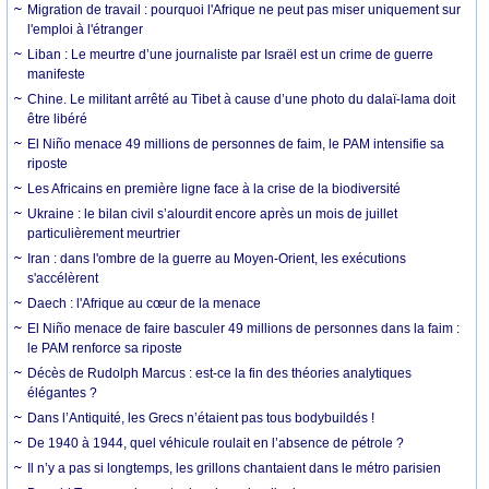
Migration de travail : pourquoi l'Afrique ne peut pas miser uniquement sur
l'emploi à l'étranger
Liban : Le meurtre d’une journaliste par Israël est un crime de guerre
manifeste
Chine. Le militant arrêté au Tibet à cause d’une photo du dalaï-lama doit
être libéré
El Niño menace 49 millions de personnes de faim, le PAM intensifie sa
riposte
Les Africains en première ligne face à la crise de la biodiversité
Ukraine : le bilan civil s’alourdit encore après un mois de juillet
particulièrement meurtrier
Iran : dans l'ombre de la guerre au Moyen-Orient, les exécutions
s'accélèrent
Daech : l'Afrique au cœur de la menace
El Niño menace de faire basculer 49 millions de personnes dans la faim :
le PAM renforce sa riposte
Décès de Rudolph Marcus : est-ce la fin des théories analytiques
élégantes ?
Dans l’Antiquité, les Grecs n’étaient pas tous bodybuildés !
De 1940 à 1944, quel véhicule roulait en l’absence de pétrole ?
Il n’y a pas si longtemps, les grillons chantaient dans le métro parisien