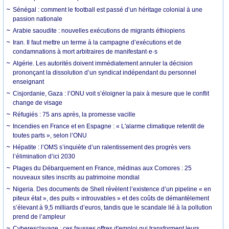
Sénégal : comment le football est passé d’un héritage colonial à une
passion nationale
Arabie saoudite : nouvelles exécutions de migrants éthiopiens
Iran. Il faut mettre un terme à la campagne d’exécutions et de
condamnations à mort arbitraires de manifestant·e·s
Algérie. Les autorités doivent immédiatement annuler la décision
prononçant la dissolution d’un syndicat indépendant du personnel
enseignant
Cisjordanie, Gaza : l’ONU voit s’éloigner la paix à mesure que le conflit
change de visage
Réfugiés : 75 ans après, la promesse vacille
Incendies en France et en Espagne : « L'alarme climatique retentit de
toutes parts », selon l’ONU
Hépatite : l’OMS s’inquiète d’un ralentissement des progrès vers
l’élimination d’ici 2030
Plages du Débarquement en France, médinas aux Comores : 25
nouveaux sites inscrits au patrimoine mondial
Nigeria. Des documents de Shell révèlent l’existence d’un pipeline « en
piteux état », des puits « introuvables » et des coûts de démantèlement
s’élevant à 9,5 milliards d’euros, tandis que le scandale lié à la pollution
prend de l’ampleur
Cyberesclavage : ces fausses offres d'emploi qui transforment leurs