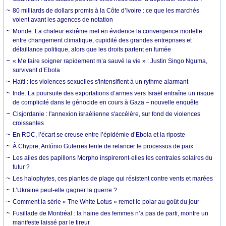
80 milliards de dollars promis à la Côte d’Ivoire : ce que les marchés
voient avant les agences de notation
Monde. La chaleur extrême met en évidence la convergence mortelle
entre changement climatique, cupidité des grandes entreprises et
défaillance politique, alors que les droits partent en fumée
« Me faire soigner rapidement m’a sauvé la vie » : Justin Singo Nguma,
survivant d’Ebola
Haïti : les violences sexuelles s'intensifient à un rythme alarmant
Inde. La poursuite des exportations d’armes vers Israël entraîne un risque
de complicité dans le génocide en cours à Gaza – nouvelle enquête
Cisjordanie : l'annexion israélienne s'accélère, sur fond de violences
croissantes
En RDC, l’écart se creuse entre l’épidémie d’Ebola et la riposte
À Chypre, António Guterres tente de relancer le processus de paix
Les ailes des papillons Morpho inspireront-elles les centrales solaires du
futur ?
Les halophytes, ces plantes de plage qui résistent contre vents et marées
L’Ukraine peut-elle gagner la guerre ?
Comment la série « The White Lotus » remet le polar au goût du jour
Fusillade de Montréal : la haine des femmes n’a pas de parti, montre un
manifeste laissé par le tireur