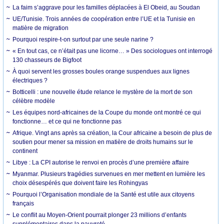
La faim s’aggrave pour les familles déplacées à El Obeid, au Soudan
UE/Tunisie. Trois années de coopération entre l’UE et la Tunisie en
matière de migration
Pourquoi respire-t-on surtout par une seule narine ?
« En tout cas, ce n’était pas une licorne… » Des sociologues ont interrogé
130 chasseurs de Bigfoot
À quoi servent les grosses boules orange suspendues aux lignes
électriques ?
Botticelli : une nouvelle étude relance le mystère de la mort de son
célèbre modèle
Les équipes nord-africaines de la Coupe du monde ont montré ce qui
fonctionne… et ce qui ne fonctionne pas
Afrique. Vingt ans après sa création, la Cour africaine a besoin de plus de
soutien pour mener sa mission en matière de droits humains sur le
continent
Libye : La CPI autorise le renvoi en procès d’une première affaire
Myanmar. Plusieurs tragédies survenues en mer mettent en lumière les
choix désespérés que doivent faire les Rohingyas
Pourquoi l’Organisation mondiale de la Santé est utile aux citoyens
français
Le conflit au Moyen-Orient pourrait plonger 23 millions d’enfants
supplémentaires dans la pauvreté