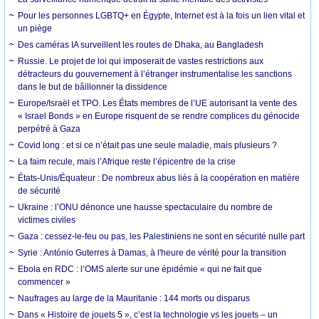
Pour les personnes LGBTQ+ en Égypte, Internet est à la fois un lien vital et
un piège
Des caméras IA surveillent les routes de Dhaka, au Bangladesh
Russie. Le projet de loi qui imposerait de vastes restrictions aux
détracteurs du gouvernement à l’étranger instrumentalise les sanctions
dans le but de bâillonner la dissidence
Europe/Israël et TPO. Les États membres de l’UE autorisant la vente des
« Israel Bonds » en Europe risquent de se rendre complices du génocide
perpétré à Gaza
Covid long : et si ce n’était pas une seule maladie, mais plusieurs ?
La faim recule, mais l’Afrique reste l’épicentre de la crise
États-Unis/Équateur : De nombreux abus liés à la coopération en matière
de sécurité
Ukraine : l’ONU dénonce une hausse spectaculaire du nombre de
victimes civiles
Gaza : cessez-le-feu ou pas, les Palestiniens ne sont en sécurité nulle part
Syrie : António Guterres à Damas, à l'heure de vérité pour la transition
Ebola en RDC : l’OMS alerte sur une épidémie « qui ne fait que
commencer »
Naufrages au large de la Mauritanie : 144 morts ou disparus
Dans « Histoire de jouets 5 », c’est la technologie vs les jouets – un