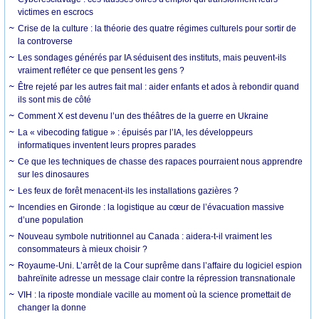
victimes en escrocs
Crise de la culture : la théorie des quatre régimes culturels pour sortir de
la controverse
Les sondages générés par IA séduisent des instituts, mais peuvent-ils
vraiment refléter ce que pensent les gens ?
Être rejeté par les autres fait mal : aider enfants et ados à rebondir quand
ils sont mis de côté
Comment X est devenu l’un des théâtres de la guerre en Ukraine
La « vibecoding fatigue » : épuisés par l’IA, les développeurs
informatiques inventent leurs propres parades
Ce que les techniques de chasse des rapaces pourraient nous apprendre
sur les dinosaures
Les feux de forêt menacent-ils les installations gazières ?
Incendies en Gironde : la logistique au cœur de l’évacuation massive
d’une population
Nouveau symbole nutritionnel au Canada : aidera-t-il vraiment les
consommateurs à mieux choisir ?
Royaume-Uni. L’arrêt de la Cour suprême dans l’affaire du logiciel espion
bahreïnite adresse un message clair contre la répression transnationale
VIH : la riposte mondiale vacille au moment où la science promettait de
changer la donne