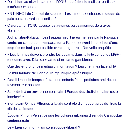
Du lithium au nickel : comment l’ONU aide à tirer le meilleur parti des
minéraux critiques
EN DIRECT du Conseil de sécurité | Les minéraux critiques, moteurs de
paix ou carburant des conflits ?
Cisjordanie : l’ONU accuse les autorités palestiniennes de graves
violations
Afghanistan/Pakistan. Les frappes meurtrières menées par le Pakistan
contre un centre de désintoxication à Kaboul doivent faire l’objet d’une
enquête en tant que possible crime de guerre – Nouvelle enquête
« Les femmes doivent prendre les devants dans la lutte contre les MGF » :
rencontre avec Tala, survivante et militante gambienne
Que deviendront nos médias d’information ? Les dilemmes face à l’IA
Le mur tarifaire de Donald Trump, brique après brique
Faut-il limiter le temps d’écran des enfants ? Les pédiatres américains
revoient leur position
Sans droit à un environnement sain, l’Europe des droits humains reste
inachevée
Bien avant Ormuz, Athènes a fait du contrôle d’un détroit près de Troie la
clé de sa fortune
Écouter Phnom Penh : ce que les cultures urbaines disent du Cambodge
contemporain
Le « bien commun », un concept post-libéral ?