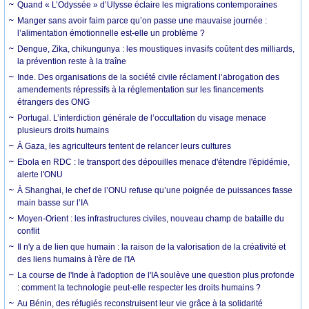
Quand « L’Odyssée » d’Ulysse éclaire les migrations contemporaines
Manger sans avoir faim parce qu’on passe une mauvaise journée :
l’alimentation émotionnelle est-elle un problème ?
Dengue, Zika, chikungunya : les moustiques invasifs coûtent des milliards,
la prévention reste à la traîne
Inde. Des organisations de la société civile réclament l’abrogation des
amendements répressifs à la réglementation sur les financements
étrangers des ONG
Portugal. L’interdiction générale de l’occultation du visage menace
plusieurs droits humains
À Gaza, les agriculteurs tentent de relancer leurs cultures
Ebola en RDC : le transport des dépouilles menace d'étendre l'épidémie,
alerte l'ONU
À Shanghai, le chef de l’ONU refuse qu’une poignée de puissances fasse
main basse sur l’IA
Moyen-Orient : les infrastructures civiles, nouveau champ de bataille du
conflit
Il n'y a de lien que humain : la raison de la valorisation de la créativité et
des liens humains à l'ère de l'IA
La course de l'Inde à l'adoption de l'IA soulève une question plus profonde
: comment la technologie peut-elle respecter les droits humains ?
Au Bénin, des réfugiés reconstruisent leur vie grâce à la solidarité