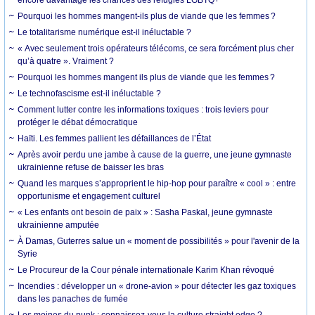
Pourquoi les hommes mangent-ils plus de viande que les femmes ?
Le totalitarisme numérique est-il inéluctable ?
« Avec seulement trois opérateurs télécoms, ce sera forcément plus cher
qu’à quatre ». Vraiment ?
Pourquoi les hommes mangent ils plus de viande que les femmes ?
Le technofascisme est-il inéluctable ?
Comment lutter contre les informations toxiques : trois leviers pour
protéger le débat démocratique
Haïti. Les femmes pallient les défaillances de l’État
Après avoir perdu une jambe à cause de la guerre, une jeune gymnaste
ukrainienne refuse de baisser les bras
Quand les marques s’approprient le hip-hop pour paraître « cool » : entre
opportunisme et engagement culturel
« Les enfants ont besoin de paix » : Sasha Paskal, jeune gymnaste
ukrainienne amputée
À Damas, Guterres salue un « moment de possibilités » pour l'avenir de la
Syrie
Le Procureur de la Cour pénale internationale Karim Khan révoqué
Incendies : développer un « drone-avion » pour détecter les gaz toxiques
dans les panaches de fumée
Les moines du punk : connaissez-vous la culture straight edge ?