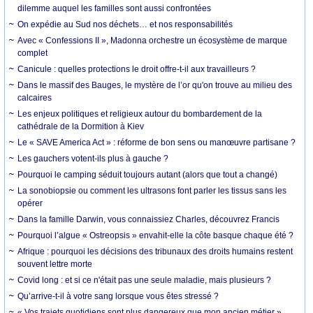
dilemme auquel les familles sont aussi confrontées
On expédie au Sud nos déchets… et nos responsabilités
Avec « Confessions II », Madonna orchestre un écosystème de marque
complet
Canicule : quelles protections le droit offre-t-il aux travailleurs ?
Dans le massif des Bauges, le mystère de l’or qu'on trouve au milieu des
calcaires
Les enjeux politiques et religieux autour du bombardement de la
cathédrale de la Dormition à Kiev
Le « SAVE America Act » : réforme de bon sens ou manœuvre partisane ?
Les gauchers votent-ils plus à gauche ?
Pourquoi le camping séduit toujours autant (alors que tout a changé)
La sonobiopsie ou comment les ultrasons font parler les tissus sans les
opérer
Dans la famille Darwin, vous connaissiez Charles, découvrez Francis
Pourquoi l’algue « Ostreopsis » envahit-elle la côte basque chaque été ?
Afrique : pourquoi les décisions des tribunaux des droits humains restent
souvent lettre morte
Covid long : et si ce n'était pas une seule maladie, mais plusieurs ?
Qu’arrive-t-il à votre sang lorsque vous êtes stressé ?
« Vos trajets quotidiens sont plus dangereux que mon ancien métier »