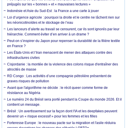
préjugés sur les « bonnes » et « mauvaises lectures »
Indonésie et Asie du Sud-Est : la France a une carte à jouer
Loi d’urgence agricole : pourquoi la droite et le centre ne lâchent rien sur
les néonicotinoïdes et le stockage de l’eau
Les lanceurs d’alerte au travail se censurent, car ils sont ignorés par leur
hiérarchie. Comment éviter d’en arriver à un drame ?
Peut-on s’inspirer du Japon pour repenser la durabilité de la filière textile
en France ?
Les États-Unis et l’Iran menacent de mener des attaques contre des
infrastructures civiles
Cisjordanie : la montée de la violence des colons risque d'entraîner des
atrocités de masse
RD Congo : Les activités d’une compagnie pétrolière présentent de
graves risques de pollution
Avant que l'algorithme ne décide : le récit queer comme forme de
résistance au Nigéria
Le numéro 24 du Brésil sera porté pendant la Coupe du monde 2026. Et il
contient un message.
Brésil : Un avertissement sur la façon dont l'IA et les deepfakes peuvent
devenir un « risque excessif » pour les femmes et les filles
Forteresse Europe : le nouveau pacte sur la migration et l'asile réduira
encore davantage les chances des réfugiés LGBTQ+