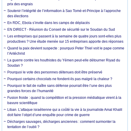
prix des engrais
Soutenir l’intégrité de l’information à Sao Tomé-et-Principe à l’approche
des élections
En RDC, Ebola s’invite dans les camps de déplacés
EN DIRECT - Réunion du Conseil de sécurité sur le Soudan du Sud
Les entreprises qui passent à la semaine de quatre jours sont-elles plus
productives ? Une étude menée sur 15 entreprises apporte des réponses
Quand la paix devient suspecte : pourquoi Peter Thiel voit le pape comme
l’Antéchrist
La guerre contre les houthistes du Yémen peut-elle détourner Riyad du
Soudan ?
Pourquoi le vote des personnes détenues doit être préservé
Pourquoi certains chocolats ne fondent-ils pas malgré la chaleur ?
Pourquoi le fait de naître sans défense pourrait être l’une des plus
grandes forces de l’humanité
Fusion froide : quand la compétition et la pression médiatique virent à la
bavure scientifique
Liban. L’attaque israélienne qui a coûté la vie à la journaliste Amal Khalil
doit faire l’objet d’une enquête pour crime de guerre
Décharges sauvages, décharges anciennes : comment surmonter la
tentation de l’oubli ?