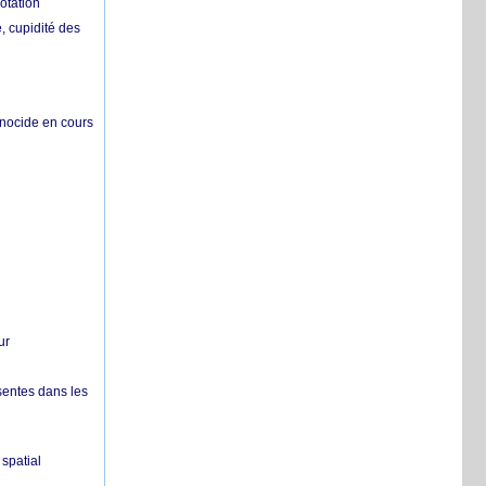
otation
 cupidité des
énocide en cours
ur
sentes dans les
spatial