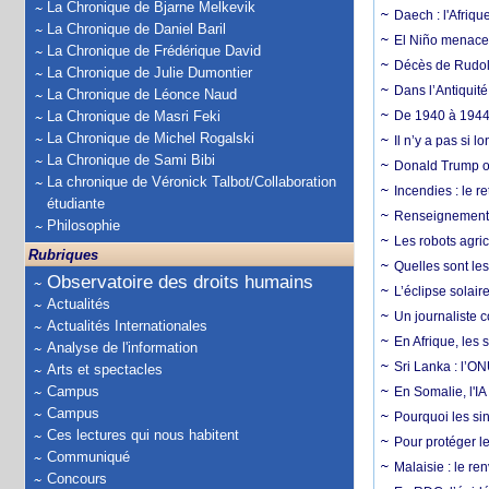
La Chronique de Bjarne Melkevik
Daech : l'Afriq
La Chronique de Daniel Baril
El Niño menace d
La Chronique de Frédérique David
Décès de Rudolp
La Chronique de Julie Dumontier
Dans l’Antiquité
La Chronique de Léonce Naud
La Chronique de Masri Feki
De 1940 à 1944,
La Chronique de Michel Rogalski
Il n’y a pas si 
La Chronique de Sami Bibi
Donald Trump ou
La chronique de Véronick Talbot/Collaboration
Incendies : le r
étudiante
Renseignement :
Philosophie
Les robots agri
Rubriques
Quelles sont les 
Observatoire des droits humains
L’éclipse solai
Actualités
Un journaliste 
Actualités Internationales
En Afrique, les 
Analyse de l'information
Sri Lanka : l’ON
Arts et spectacles
Campus
En Somalie, l'IA 
Campus
Pourquoi les si
Ces lectures qui nous habitent
Pour protéger le
Communiqué
Malaisie : le r
Concours