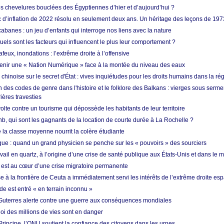
es chevelures bouclées des Égyptiennes d’hier et d’aujourd’hui ?
ic d’inflation de 2022 résolu en seulement deux ans. Un héritage des leçons de 197
abanes : un jeu d’enfants qui interroge nos liens avec la nature
quels sont les facteurs qui influencent le plus leur comportement ?
eux, inondations : l’extrême droite à l’offensive
enir une « Nation Numérique » face à la montée du niveau des eaux
hinoise sur le secret d'État : vives inquiétudes pour les droits humains dans la r
 des codes de genre dans l'histoire et le folklore des Balkans : vierges sous serment
ières travesties
lte contre un tourisme qui dépossède les habitants de leur territoire
nb, qui sont les gagnants de la location de courte durée à La Rochelle ?
de la classe moyenne nourrit la colère étudiante
ique : quand un grand physicien se penche sur les « pouvoirs » des sourciers
vail en quartz, à l’origine d’une crise de santé publique aux États-Unis et dans le
est au cœur d’une crise migratoire permanente
 à la frontière de Ceuta a immédiatement servi les intérêts de l’extrême droite es
de est entré « en terrain inconnu »
Guterres alerte contre une guerre aux conséquences mondiales
oi des millions de vies sont en danger
rincipe, l’ONU soutient la confiance des citoyens dans les urnes