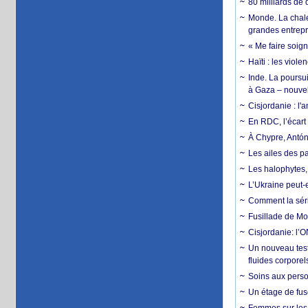
80 milliards de 
Monde. La chale
grandes entrepri
« Me faire soig
Haïti : les viol
Inde. La poursui
à Gaza – nouve
Cisjordanie : l'
En RDC, l’écart 
À Chypre, Antón
Les ailes des pa
Les halophytes, 
L’Ukraine peut-e
Comment la séri
Fusillade de Mon
Cisjordanie: l’O
Un nouveau test
fluides corporel
Soins aux perso
Un étage de fus