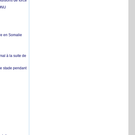
pulsions de force
'ONU
re en Somalie
mal à la suite de
 de stade pendant