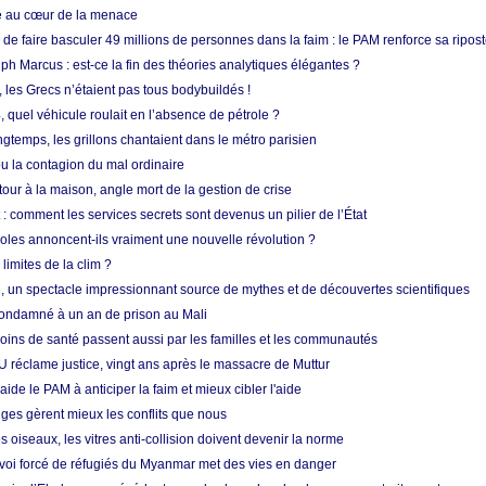
ue au cœur de la menace
e faire basculer 49 millions de personnes dans la faim : le PAM renforce sa ripos
h Marcus : est-ce la fin des théories analytiques élégantes ?
, les Grecs n’étaient pas tous bodybuildés !
 quel véhicule roulait en l’absence de pétrole ?
longtemps, les grillons chantaient dans le métro parisien
 la contagion du mal ordinaire
etour à la maison, angle mort de la gestion de crise
 comment les services secrets sont devenus un pilier de l’État
coles annoncent-ils vraiment une nouvelle révolution ?
limites de la clim ?
re, un spectacle impressionnant source de mythes et de découvertes scientifiques
condamné à un an de prison au Mali
soins de santé passent aussi par les familles et les communautés
U réclame justice, vingt ans après le massacre de Muttur
aide le PAM à anticiper la faim et mieux cibler l'aide
nges gèrent mieux les conflits que nous
s oiseaux, les vitres anti-collision doivent devenir la norme
envoi forcé de réfugiés du Myanmar met des vies en danger