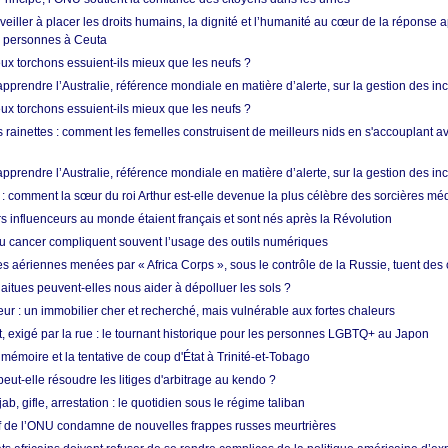
 veiller à placer les droits humains, la dignité et l’humanité au cœur de la réponse a
e personnes à Ceuta
ux torchons essuient-ils mieux que les neufs ?
prendre l’Australie, référence mondiale en matière d’alerte, sur la gestion des in
ux torchons essuient-ils mieux que les neufs ?
 rainettes : comment les femelles construisent de meilleurs nids en s'accouplant a
prendre l’Australie, référence mondiale en matière d’alerte, sur la gestion des in
: comment la sœur du roi Arthur est-elle devenue la plus célèbre des sorcières mé
s influenceurs au monde étaient français et sont nés après la Révolution
u cancer compliquent souvent l’usage des outils numériques
es aériennes menées par « Africa Corps », sous le contrôle de la Russie, tuent des c
aitues peuvent-elles nous aider à dépolluer les sols ?
ur : un immobilier cher et recherché, mais vulnérable aux fortes chaleurs
t, exigé par la rue : le tournant historique pour les personnes LGBTQ+ au Japon
 mémoire et la tentative de coup d'État à Trinité-et-Tobago
eut-elle résoudre les litiges d'arbitrage au kendo ?
ab, gifle, arrestation : le quotidien sous le régime taliban
ef de l’ONU condamne de nouvelles frappes russes meurtrières