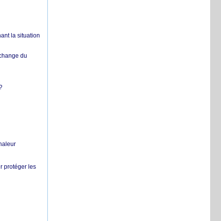
nt la situation
échange du
?
chaleur
r protéger les