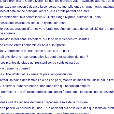
dollars promis à la Côte d’Ivoire : ce que les marchés voient avant les agences de n
ur extrême met en évidence la convergence mortelle entre changement climatique,
ses et défaillance politique, alors que les droits partent en fumée
ner rapidement m’a sauvé la vie » : Justin Singo Nguma, survivant d’Ebola
ences sexuelles s'intensifient à un rythme alarmant
te des exportations d’armes vers Israël entraîne un risque de complicité dans le g
lle enquête
annexion israélienne s'accélère, sur fond de violences croissantes
se creuse entre l’épidémie d’Ebola et la riposte
io Guterres tente de relancer le processus de paix
pillons Morpho inspireront-elles les centrales solaires du futur ?
ces plantes de plage qui résistent contre vents et marées
lle gagner la guerre ?
e « The White Lotus » remet le polar au goût du jour
tréal : la haine des femmes n’a pas de parti, montre un manifeste laissé par le tire
NU alerte sur une violence et une annexion qui ne font qu’empirer
 permettrait une détection précoce du cancer à partir de minuscules particules pré
s
nnes vivant avec une démence : repenser le rôle de la musique
ée SpaceX va percuter la Lune… Un accident qui pose déjà des questions de droit 