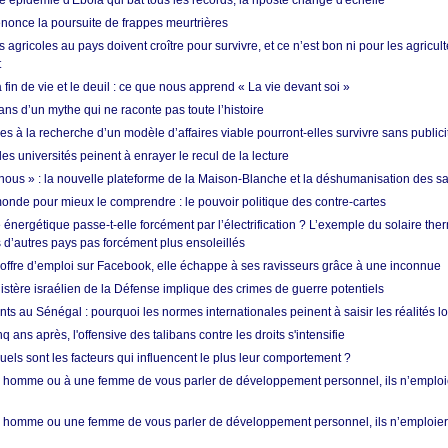
 épidémie d'Ebola qui bat tous les records, la riposte change d'échelle
nonce la poursuite de frappes meurtrières
s agricoles au pays doivent croître pour survivre, et ce n’est bon ni pour les agricul
t
in de vie et le deuil : ce que nous apprend « La vie devant soi »
ans d’un mythe qui ne raconte pas toute l’histoire
es à la recherche d’un modèle d’affaires viable pourront-elles survivre sans publici
les universités peinent à enrayer le recul de la lecture
i nous » : la nouvelle plateforme de la Maison-Blanche et la déshumanisation des s
onde pour mieux le comprendre : le pouvoir politique des contre-cartes
énergétique passe-t-elle forcément par l’électrification ? L’exemple du solaire th
d’autres pays pas forcément plus ensoleillés
offre d’emploi sur Facebook, elle échappe à ses ravisseurs grâce à une inconnue
istère israélien de la Défense implique des crimes de guerre potentiels
nts au Sénégal : pourquoi les normes internationales peinent à saisir les réalités l
q ans après, l'offensive des talibans contre les droits s'intensifie
quels sont les facteurs qui influencent le plus leur comportement ?
homme ou à une femme de vous parler de développement personnel, ils n’emploie
homme ou une femme de vous parler de développement personnel, ils n’emploiero