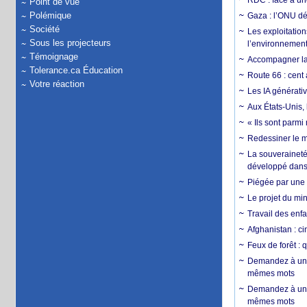
RDC : face à une
Point de vue
Polémique
Gaza : l’ONU dé
Société
Les exploitation
Sous les projecteurs
l’environnemen
Témoignage
Accompagner la f
Tolerance.ca Éducation
Route 66 : cent 
Votre réaction
Les IA générativ
Aux États-Unis, 
« Ils sont parm
Redessiner le m
La souveraineté 
développé dans 
Piégée par une 
Le projet du min
Travail des enfa
Afghanistan : cin
Feux de forêt : 
Demandez à un 
mêmes mots
Demandez à un 
mêmes mots