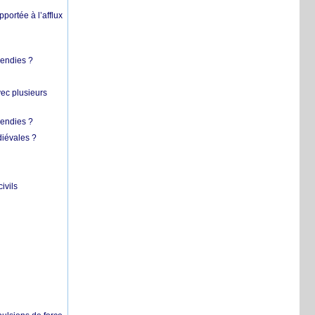
pportée à l’afflux
cendies ?
vec plusieurs
cendies ?
diévales ?
ivils