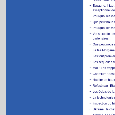
Espagne. Il faut
exceptionnel d
Pourquoi les vie
Que peut nous ap
Pourquoi les vie
Vie sexuelle des
partenaires
Que peut nous ap
La fée Morgane 
Les tout premier
Les séquelles d
Mali : Les frapp
Cadmium : des l
Habiter en haute
Refusé par l'Éta
Les éclats de la
La technologie p
Inspection du hij
Ukraine : le ch