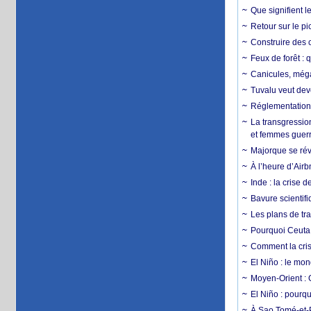
Que signifient l
Retour sur le p
Construire des c
Feux de forêt : 
Canicules, mégaf
Tuvalu veut dev
Réglementation c
La transgression
et femmes guerr
Majorque se révo
À l’heure d’Airb
Inde : la crise 
Bavure scientif
Les plans de tra
Pourquoi Ceuta 
Comment la crise
El Niño : le mon
Moyen-Orient : 
El Niño : pourqu
À Sao Tomé-et-P