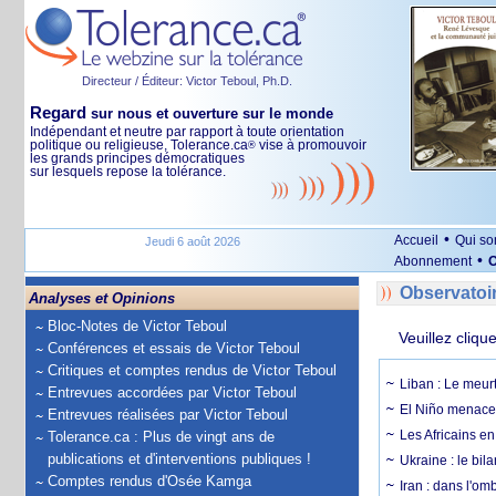
Directeur / Éditeur: Victor Teboul, Ph.D.
Regard
sur nous et ouverture sur le monde
Indépendant et neutre par rapport à toute orientation
politique ou religieuse, Tolerance.ca
vise à promouvoir
®
les grands principes démocratiques
sur lesquels repose la tolérance.
•
Accueil
Qui s
Jeudi 6 août 2026
•
Abonnement
O
Observatoi
Analyses et Opinions
Bloc-Notes de Victor Teboul
Veuillez cliqu
Conférences et essais de Victor Teboul
Critiques et comptes rendus de Victor Teboul
Liban : Le meurt
Entrevues accordées par Victor Teboul
El Niño menace 
Entrevues réalisées par Victor Teboul
Les Africains en
Tolerance.ca : Plus de vingt ans de
publications et d'interventions publiques !
Ukraine : le bila
Comptes rendus d'Osée Kamga
Iran : dans l'om