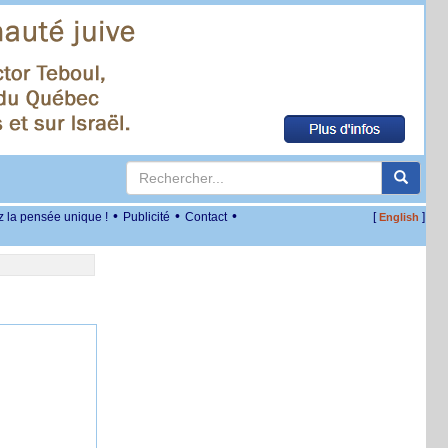
•
•
•
z la pensée unique !
Publicité
Contact
[
]
English