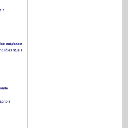
3 ?
égion ouïghoure
, rôles rituels
 monde
pagnole