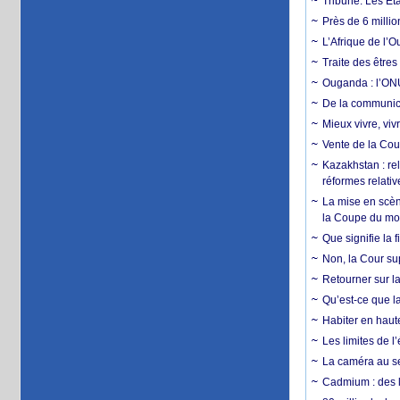
Tribune. Les Éta
Près de 6 milli
L’Afrique de l’
Traite des êtres
Ouganda : l’ONU
De la communica
Mieux vivre, viv
Vente de la Coup
Kazakhstan : rel
réformes relativ
La mise en scène
la Coupe du m
Que signifie la 
Non, la Cour sup
Retourner sur la
Qu’est-ce que la
Habiter en haute
Les limites de l
La caméra au se
Cadmium : des l