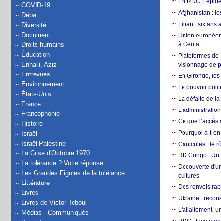
En RDC, l’épidé
COVID-19
Afghanistan : le
Débat
Liban : six ans 
Diversité
Document
Union européenn
Droits humains
à Ceuta
Éducation
Plateformes de
Enhaili, Aziz
visionnage de p
Entrevues
En Gironde, les 
Environnement
Le pouvoir poli
États-Unis
La défaite de la
France
L’administration
Francophonie
Ce que l’accès a
Histoire
Pourquoi a-t-on
Israël
Israël-Palestine
Canicules : le r
La Crise d'Octobre 1970
RD Congo : Un r
La tolérance ? Votre réponse
Découverte d'un
Les Grandes Figures de la tolérance
cultures
Littérature
Des renvois rapi
Livres
Ukraine : reconst
Livres de Victor Teboul
L'allaitement, u
Médias - Communiqués