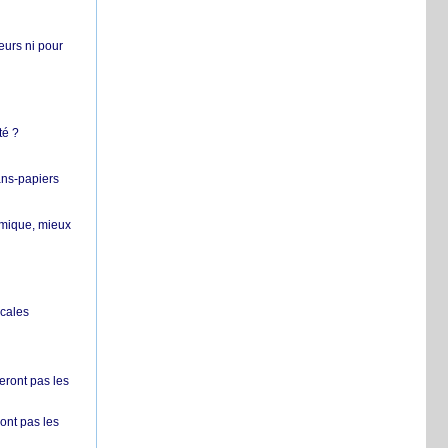
teurs ni pour
té ?
ans-papiers
ermique, mieux
ocales
ront pas les
nt pas les