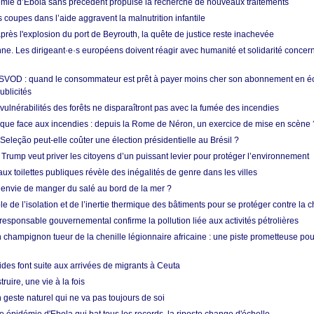
mie d’Ebola sans précédent propulse la recherche de nouveaux traitements
s coupes dans l’aide aggravent la malnutrition infantile
après l'explosion du port de Beyrouth, la quête de justice reste inachevée
e. Les dirigeant·e·s européens doivent réagir avec humanité et solidarité concerna
 SVOD : quand le consommateur est prêt à payer moins cher son abonnement en 
ublicités
vulnérabilités des forêts ne disparaîtront pas avec la fumée des incendies
tique face aux incendies : depuis la Rome de Néron, un exercice de mise en scène 
 Seleção peut-elle coûter une élection présidentielle au Brésil ?
 Trump veut priver les citoyens d’un puissant levier pour protéger l’environnement
ux toilettes publiques révèle des inégalités de genre dans les villes
 envie de manger du salé au bord de la mer ?
ôle de l’isolation et de l’inertie thermique des bâtiments pour se protéger contre la 
esponsable gouvernemental confirme la pollution liée aux activités pétrolières
 champignon tueur de la chenille légionnaire africaine : une piste prometteuse pou
des font suite aux arrivées de migrants à Ceuta
ruire, une vie à la fois
n geste naturel qui ne va pas toujours de soi