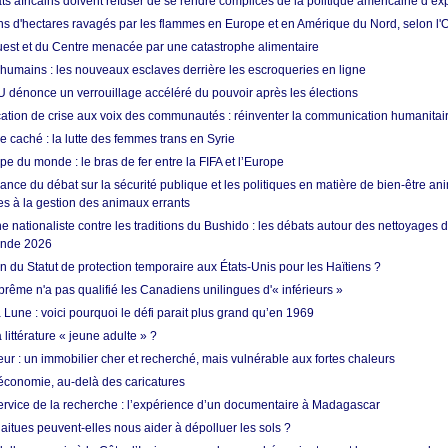
ts africains doivent refuser de se rendre complices de la politique américaine d’ex
ons d'hectares ravagés par les flammes en Europe et en Amérique du Nord, selon l
Ouest et du Centre menacée par une catastrophe alimentaire
 humains : les nouveaux esclaves derrière les escroqueries en ligne
 dénonce un verrouillage accéléré du pouvoir après les élections
tion de crise aux voix des communautés : réinventer la communication humanitai
re caché : la lutte des femmes trans en Syrie
e du monde : le bras de fer entre la FIFA et l’Europe
ance du débat sur la sécurité publique et les politiques en matière de bien-être ani
es à la gestion des animaux errants
 nationaliste contre les traditions du Bushido : les débats autour des nettoyages
onde 2026
fin du Statut de protection temporaire aux États-Unis pour les Haïtiens ?
rême n'a pas qualifié les Canadiens unilingues d'« inférieurs »
 Lune : voici pourquoi le défi parait plus grand qu’en 1969
 littérature « jeune adulte » ?
ur : un immobilier cher et recherché, mais vulnérable aux fortes chaleurs
’économie, au-delà des caricatures
rvice de la recherche : l’expérience d’un documentaire à Madagascar
aitues peuvent-elles nous aider à dépolluer les sols ?