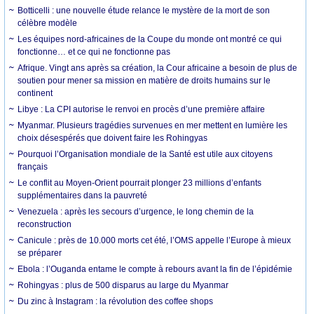
Botticelli : une nouvelle étude relance le mystère de la mort de son
célèbre modèle
Les équipes nord-africaines de la Coupe du monde ont montré ce qui
fonctionne… et ce qui ne fonctionne pas
Afrique. Vingt ans après sa création, la Cour africaine a besoin de plus de
soutien pour mener sa mission en matière de droits humains sur le
continent
Libye : La CPI autorise le renvoi en procès d’une première affaire
Myanmar. Plusieurs tragédies survenues en mer mettent en lumière les
choix désespérés que doivent faire les Rohingyas
Pourquoi l’Organisation mondiale de la Santé est utile aux citoyens
français
Le conflit au Moyen-Orient pourrait plonger 23 millions d’enfants
supplémentaires dans la pauvreté
Venezuela : après les secours d’urgence, le long chemin de la
reconstruction
Canicule : près de 10.000 morts cet été, l’OMS appelle l’Europe à mieux
se préparer
Ebola : l’Ouganda entame le compte à rebours avant la fin de l’épidémie
Rohingyas : plus de 500 disparus au large du Myanmar
Du zinc à Instagram : la révolution des coffee shops