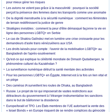
pour mieux gérer les risques
Les avions ne volent pas grâce à la masculinité : pourquoi la société
perçoit la présence des femmes dans les transports comme une anomalie
De la dignité menstruelle à la sécurité numérique : comment les féministes
de terrain redéfinissent la justice de genre
Stratégies invisibles : comment la peur d'être démasqué façonne la vie en
ligne des personnes LGBTQ+ en Serbie
Le cas de Shakira Galíndez met en lumière une crise croissante pour les
demandeurs d'asile trans vénézuéliens aux USA
Les droits laissés pour compte : l'avenir de la mobilisation LGBTQI+ au
Bangladesh de l'après-soulèvement
Qu'est-ce qui explique la célébrité mondiale de Dimash Qudaibergen, le
phénomène culturel du Kazakhstan ?
La surveillance numérique détruit la santé mentale des activistes
Pour les personnes LGBTQ+ en Égypte, Internet est à la fois un lien vital et
un piège
Des caméras IA surveillent les routes de Dhaka, au Bangladesh
Russie. Le projet de loi qui imposerait de vastes restrictions aux
détracteurs du gouvernement à l’étranger instrumentalise les sanctions
dans le but de bâillonner la dissidence
Europe/Israël et TPO. Les États membres de l’UE autorisant la vente des
« Israel Bonds » en Europe risquent de se rendre complices du génocide