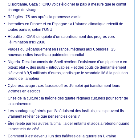
Cisjordanie, Gaza : l’ONU voit s’éloigner la paix à mesure que le conflit
change de visage
Réfugiés : 75 ans après, la promesse vacille
Incendies en France et en Espagne : « L'alarme climatique retentit de
toutes parts », selon l’ONU
Hépatite : l’OMS s’inquiète d’un ralentissement des progrès vers
l’élimination d’ici 2030
Plages du Débarquement en France, médinas aux Comores : 25
nouveaux sites inscrits au patrimoine mondial
Nigeria. Des documents de Shell révèlent l’existence d’un pipeline « en
piteux état », des puits « introuvables » et des coûts de démantèlement
s’élevant à 9,5 milliards d’euros, tandis que le scandale lié à la pollution
prend de l’ampleur
Cyberesclavage : ces fausses offres d'emploi qui transforment leurs
victimes en escrocs
Crise de la culture : la théorie des quatre régimes culturels pour sortir de
la controverse
Les sondages générés par IA séduisent des instituts, mais peuvent-ils
vraiment refléter ce que pensent les gens ?
Être rejeté par les autres fait mal : aider enfants et ados à rebondir quand
ils sont mis de côté
Comment X est devenu l’un des théâtres de la guerre en Ukraine