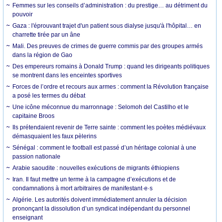
Femmes sur les conseils d’administration : du prestige… au détriment du
pouvoir
Gaza : l'éprouvant trajet d'un patient sous dialyse jusqu'à l'hôpital… en
charrette tirée par un âne
Mali. Des preuves de crimes de guerre commis par des groupes armés
dans la région de Gao
Des empereurs romains à Donald Trump : quand les dirigeants politiques
se montrent dans les enceintes sportives
Forces de l’ordre et recours aux armes : comment la Révolution française
a posé les termes du débat
Une icône méconnue du marronnage : Selomoh del Castilho et le
capitaine Broos
Ils prétendaient revenir de Terre sainte : comment les poètes médiévaux
démasquaient les faux pèlerins
Sénégal : comment le football est passé d’un héritage colonial à une
passion nationale
Arabie saoudite : nouvelles exécutions de migrants éthiopiens
Iran. Il faut mettre un terme à la campagne d’exécutions et de
condamnations à mort arbitraires de manifestant·e·s
Algérie. Les autorités doivent immédiatement annuler la décision
prononçant la dissolution d’un syndicat indépendant du personnel
enseignant