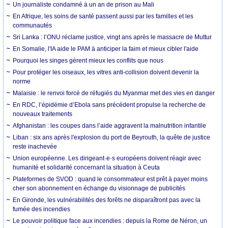
Un journaliste condamné à un an de prison au Mali
En Afrique, les soins de santé passent aussi par les familles et les
communautés
Sri Lanka : l’ONU réclame justice, vingt ans après le massacre de Muttur
En Somalie, l'IA aide le PAM à anticiper la faim et mieux cibler l'aide
Pourquoi les singes gèrent mieux les conflits que nous
Pour protéger les oiseaux, les vitres anti-collision doivent devenir la
norme
Malaisie : le renvoi forcé de réfugiés du Myanmar met des vies en danger
En RDC, l’épidémie d’Ebola sans précédent propulse la recherche de
nouveaux traitements
Afghanistan : les coupes dans l’aide aggravent la malnutrition infantile
Liban : six ans après l'explosion du port de Beyrouth, la quête de justice
reste inachevée
Union européenne. Les dirigeant·e·s européens doivent réagir avec
humanité et solidarité concernant la situation à Ceuta
Plateformes de SVOD : quand le consommateur est prêt à payer moins
cher son abonnement en échange du visionnage de publicités
En Gironde, les vulnérabilités des forêts ne disparaîtront pas avec la
fumée des incendies
Le pouvoir politique face aux incendies : depuis la Rome de Néron, un