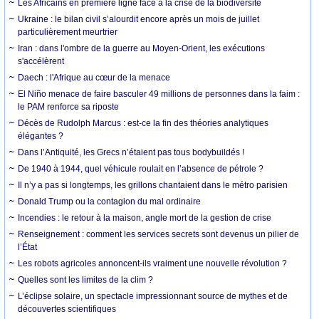
Les Africains en première ligne face à la crise de la biodiversité
Ukraine : le bilan civil s’alourdit encore après un mois de juillet
particulièrement meurtrier
Iran : dans l'ombre de la guerre au Moyen-Orient, les exécutions
s'accélèrent
Daech : l'Afrique au cœur de la menace
El Niño menace de faire basculer 49 millions de personnes dans la faim :
le PAM renforce sa riposte
Décès de Rudolph Marcus : est-ce la fin des théories analytiques
élégantes ?
Dans l’Antiquité, les Grecs n’étaient pas tous bodybuildés !
De 1940 à 1944, quel véhicule roulait en l’absence de pétrole ?
Il n’y a pas si longtemps, les grillons chantaient dans le métro parisien
Donald Trump ou la contagion du mal ordinaire
Incendies : le retour à la maison, angle mort de la gestion de crise
Renseignement : comment les services secrets sont devenus un pilier de
l’État
Les robots agricoles annoncent-ils vraiment une nouvelle révolution ?
Quelles sont les limites de la clim ?
L’éclipse solaire, un spectacle impressionnant source de mythes et de
découvertes scientifiques