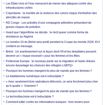
Les États-Unis et l’Iran menacent de mener des attaques contre des
infrastructures civiles
Cisjordanie : la montée de la violence des colons risque d'entraîner des
atrocités de masse
RD Congo : Les activités d’une compagnie pétrolière présentent de
graves risques de pollution
Avant que l'algorithme ne décide : le récit queer comme forme de
résistance au Nigéria
Le numéro 24 du Brésil sera porté pendant la Coupe du monde 2026. Et il
contient un message.
Brésil : Un avertissement sur la façon dont l'IA et les deepfakes peuvent
devenir un « risque excessif » pour les femmes et les filles
Forteresse Europe : le nouveau pacte sur la migration et l'asile réduira
encore davantage les chances des réfugiés LGBTQ+
Pourquoi les hommes mangent-ils plus de viande que les femmes ?
Le totalitarisme numérique est-il inéluctable ?
« Avec seulement trois opérateurs télécoms, ce sera forcément plus cher
qu’à quatre ». Vraiment ?
Pourquoi les hommes mangent ils plus de viande que les femmes ?
Le technofascisme est-il inéluctable ?
Comment lutter contre les informations toxiques : trois leviers pour