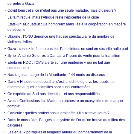
perpétré à Gaza
Covid long : et si ce n’était pas une seule maladie, mais plusieurs ?
La faim recule, mais l’Afrique reste l’épicentre de la crise
États-Unis/Équateur : De nombreux abus liés à la coopération en matière
de sécurité
Ukraine : l’ONU dénonce une hausse spectaculaire du nombre de
victimes civiles
Gaza : cessez-le-feu ou pas, les Palestiniens ne sont en sécurité nulle part
Syrie : António Guterres à Damas, à l'heure de vérité pour la transition
Ebola en RDC : l’OMS alerte sur une épidémie « qui ne fait que
commencer »
Naufrages au large de la Mauritanie : 144 morts ou disparus
Dans « Histoire de jouets 5 », c’est la technologie vs les jouets – un
dilemme auquel les familles sont aussi confrontées
On expédie au Sud nos déchets… et nos responsabilités
Avec « Confessions II », Madonna orchestre un écosystème de marque
complet
Canicule : quelles protections le droit offre-t-il aux travailleurs ?
Dans le massif des Bauges, le mystère de l’or qu'on trouve au milieu des
calcaires
Les enjeux politiques et religieux autour du bombardement de la