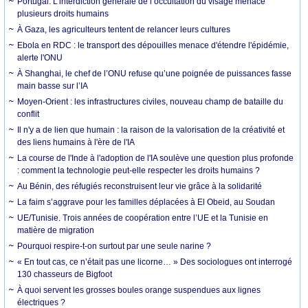
Portugal. L’interdiction générale de l’occultation du visage menace
plusieurs droits humains
À Gaza, les agriculteurs tentent de relancer leurs cultures
Ebola en RDC : le transport des dépouilles menace d'étendre l'épidémie,
alerte l'ONU
À Shanghai, le chef de l’ONU refuse qu’une poignée de puissances fasse
main basse sur l’IA
Moyen-Orient : les infrastructures civiles, nouveau champ de bataille du
conflit
Il n'y a de lien que humain : la raison de la valorisation de la créativité et
des liens humains à l'ère de l'IA
La course de l'Inde à l'adoption de l'IA soulève une question plus profonde
: comment la technologie peut-elle respecter les droits humains ?
Au Bénin, des réfugiés reconstruisent leur vie grâce à la solidarité
La faim s’aggrave pour les familles déplacées à El Obeid, au Soudan
UE/Tunisie. Trois années de coopération entre l’UE et la Tunisie en
matière de migration
Pourquoi respire-t-on surtout par une seule narine ?
« En tout cas, ce n’était pas une licorne… » Des sociologues ont interrogé
130 chasseurs de Bigfoot
À quoi servent les grosses boules orange suspendues aux lignes
électriques ?