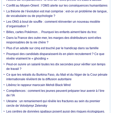
Conflit au Moyen-Orient : l’OMS alerte sur les conséquences humanitaires
La théorie de l’évolution est mal comprise : est-ce un problème de langue,
de vocabulaire ou de psychologie ?
Les ONG à bout de souffle : comment réinventer un nouveau modèle
d’organisation ?
Billes, cartes Pokémon… Pourquoi les enfants aiment faire du troc
Dans la France des outre-mer, les marges des distributeurs sont-elles
responsables de la vie chère ?
Plus d’un adulte sur cinq est touché par le handicap dans sa famille
Pourquoi des candidats disparaissent-ils en plein recrutement ? Ce que
révèle vraiment le « ghosting »
Peut-on suivre un salarié toutes les dix secondes pour vérifier son temps
de travail ?
Ce que les retraits du Burkina Faso, du Mali et du Niger de la Cour pénale
internationale révèlent de la diffusion autoritaire
Libérez le rappeur marocain Mehdi Black Wind
Compétences : comment les jeunes peuvent préparer leur avenir à l’ère
de l’IA
Ukraine : un remaniement qui révèle les fractures au sein du premier
cercle de Volodymyr Zelensky
Les centres de données spatiaux posent aussi des risques écologiques.