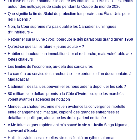
La mise en scène nationaliste contre les traditions du Bushido : les débats
autour des nettoyages de stade pendant la Coupe du monde 2026
Que signifie la fin du Statut de protection temporaire aux États-Unis pour
les Haïtiens ?
Non, la Cour suprême n'a pas qualifié les Canadiens unilingues
d'« inférieurs »
Retourner sur la Lune : voici pourquoi le défi parait plus grand qu’en 1969
Qu’est-ce que la littérature « jeune adulte » ?
Habiter en hauteur : un immobilier cher et recherché, mais vulnérable aux
fortes chaleurs
Les limites de l’économie, au-delà des caricatures
La caméra au service de la recherche : l’expérience d’un documentaire à
Madagascar
Cadmium : des laitues peuvent-elles nous aider à dépolluer les sols ?
80 milliards de dollars promis à la Côte d’Ivoire : ce que les marchés
voient avant les agences de notation
Monde. La chaleur extrême met en évidence la convergence mortelle
entre changement climatique, cupidité des grandes entreprises et
défaillance politique, alors que les droits partent en fumée
« Me faire soigner rapidement m’a sauvé la vie » : Justin Singo Nguma,
survivant d’Ebola
Haïti : les violences sexuelles s'intensifient à un rythme alarmant