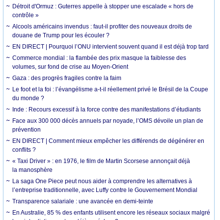
Détroit d'Ormuz : Guterres appelle à stopper une escalade « hors de
contrôle »
Alcools américains invendus : faut-il profiter des nouveaux droits de
douane de Trump pour les écouler ?
EN DIRECT | Pourquoi l’ONU intervient souvent quand il est déjà trop tard
Commerce mondial : la flambée des prix masque la faiblesse des
volumes, sur fond de crise au Moyen-Orient
Gaza : des progrès fragiles contre la faim
Le foot et la foi : l’évangélisme a-t-il réellement privé le Brésil de la Coupe
du monde ?
Inde : Recours excessif à la force contre des manifestations d’étudiants
Face aux 300 000 décès annuels par noyade, l’OMS dévoile un plan de
prévention
EN DIRECT | Comment mieux empêcher les différends de dégénérer en
conflits ?
« Taxi Driver » : en 1976, le film de Martin Scorsese annonçait déjà
la manosphère
La saga One Piece peut nous aider à comprendre les alternatives à
l’entreprise traditionnelle, avec Luffy contre le Gouvernement Mondial
Transparence salariale : une avancée en demi-teinte
En Australie, 85 % des enfants utilisent encore les réseaux sociaux malgré