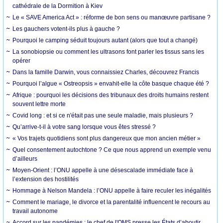
cathédrale de la Dormition à Kiev
Le « SAVE America Act » : réforme de bon sens ou manœuvre partisane ?
Les gauchers votent-ils plus à gauche ?
Pourquoi le camping séduit toujours autant (alors que tout a changé)
La sonobiopsie ou comment les ultrasons font parler les tissus sans les
opérer
Dans la famille Darwin, vous connaissiez Charles, découvrez Francis
Pourquoi l’algue « Ostreopsis » envahit-elle la côte basque chaque été ?
Afrique : pourquoi les décisions des tribunaux des droits humains restent
souvent lettre morte
Covid long : et si ce n'était pas une seule maladie, mais plusieurs ?
Qu’arrive-t-il à votre sang lorsque vous êtes stressé ?
« Vos trajets quotidiens sont plus dangereux que mon ancien métier »
Quel consentement autochtone ? Ce que nous apprend un exemple venu
d’ailleurs
Moyen-Orient : l’ONU appelle à une désescalade immédiate face à
l’extension des hostilités
Hommage à Nelson Mandela : l’ONU appelle à faire reculer les inégalités
Comment le mariage, le divorce et la parentalité influencent le recours au
travail autonome
Accord sur les pandémies : le chef de l'OMS presse les États d’aboutir