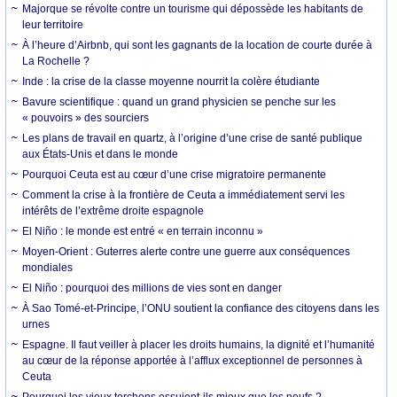
Majorque se révolte contre un tourisme qui dépossède les habitants de
leur territoire
À l’heure d’Airbnb, qui sont les gagnants de la location de courte durée à
La Rochelle ?
Inde : la crise de la classe moyenne nourrit la colère étudiante
Bavure scientifique : quand un grand physicien se penche sur les
« pouvoirs » des sourciers
Les plans de travail en quartz, à l’origine d’une crise de santé publique
aux États-Unis et dans le monde
Pourquoi Ceuta est au cœur d’une crise migratoire permanente
Comment la crise à la frontière de Ceuta a immédiatement servi les
intérêts de l’extrême droite espagnole
El Niño : le monde est entré « en terrain inconnu »
Moyen-Orient : Guterres alerte contre une guerre aux conséquences
mondiales
El Niño : pourquoi des millions de vies sont en danger
À Sao Tomé-et-Principe, l’ONU soutient la confiance des citoyens dans les
urnes
Espagne. Il faut veiller à placer les droits humains, la dignité et l’humanité
au cœur de la réponse apportée à l’afflux exceptionnel de personnes à
Ceuta
Pourquoi les vieux torchons essuient-ils mieux que les neufs ?