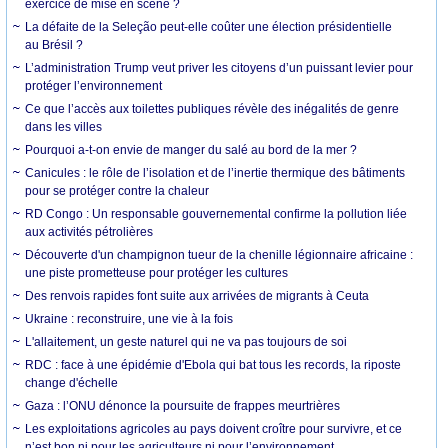
exercice de mise en scène ?
La défaite de la Seleção peut-elle coûter une élection présidentielle
au Brésil ?
L’administration Trump veut priver les citoyens d’un puissant levier pour
protéger l’environnement
Ce que l’accès aux toilettes publiques révèle des inégalités de genre
dans les villes
Pourquoi a-t-on envie de manger du salé au bord de la mer ?
Canicules : le rôle de l’isolation et de l’inertie thermique des bâtiments
pour se protéger contre la chaleur
RD Congo : Un responsable gouvernemental confirme la pollution liée
aux activités pétrolières
Découverte d'un champignon tueur de la chenille légionnaire africaine :
une piste prometteuse pour protéger les cultures
Des renvois rapides font suite aux arrivées de migrants à Ceuta
Ukraine : reconstruire, une vie à la fois
L'allaitement, un geste naturel qui ne va pas toujours de soi
RDC : face à une épidémie d'Ebola qui bat tous les records, la riposte
change d'échelle
Gaza : l’ONU dénonce la poursuite de frappes meurtrières
Les exploitations agricoles au pays doivent croître pour survivre, et ce
n’est bon ni pour les agriculteurs ni pour l’environnement