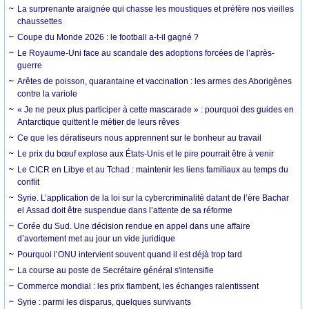
La surprenante araignée qui chasse les moustiques et préfère nos vieilles
chaussettes
Coupe du Monde 2026 : le football a-t-il gagné ?
Le Royaume-Uni face au scandale des adoptions forcées de l’après-
guerre
Arêtes de poisson, quarantaine et vaccination : les armes des Aborigènes
contre la variole
« Je ne peux plus participer à cette mascarade » : pourquoi des guides en
Antarctique quittent le métier de leurs rêves
Ce que les dératiseurs nous apprennent sur le bonheur au travail
Le prix du bœuf explose aux États-Unis et le pire pourrait être à venir
Le CICR en Libye et au Tchad : maintenir les liens familiaux au temps du
conflit
Syrie. L’application de la loi sur la cybercriminalité datant de l’ère Bachar
el Assad doit être suspendue dans l’attente de sa réforme
Corée du Sud. Une décision rendue en appel dans une affaire
d’avortement met au jour un vide juridique
Pourquoi l’ONU intervient souvent quand il est déjà trop tard
La course au poste de Secrétaire général s'intensifie
Commerce mondial : les prix flambent, les échanges ralentissent
Syrie : parmi les disparus, quelques survivants