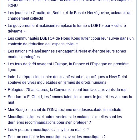
l'ONU
Les jeunes de Croatie, de Serbie et de Bosnie-Herzégovine, acteurs d'un
changement collectif
Le gouvernement malaisien remplace le terme « LGBT » par « culture
déviante »
Les communautés LGBTQ+ de Hong Kong luttent pour leur survie dans un
contexte de réduction de l'espace civique
Les nations mélanésiennes s'engagent à relier et étendre leurs zones
marines protégées
Les feux de forêt ravagent l’Europe, la France et l’Espagne en première
ligne
Inde. La répression contre des manifestant·e·s pacifiques à New Delhi
soulève de vives inquiétudes en termes de droits humains
Réfugiés : 75 ans après, la Convention tient bon face aux vents du repli
Soudan : à El Obeid, les femmes fuient les drones le jour et les violeurs la
nuit
Mer Rouge : le chef de l’ONU réclame une désescalade immédiate
Moustiques, tiques et autres vecteurs de maladies : quelles sont les
dernières recommandations pour s’en protéger ?
Les « peaux à moustiques » : mythe ou réalité ?
Peut-on combattre les moustiques avec des moustiques ?