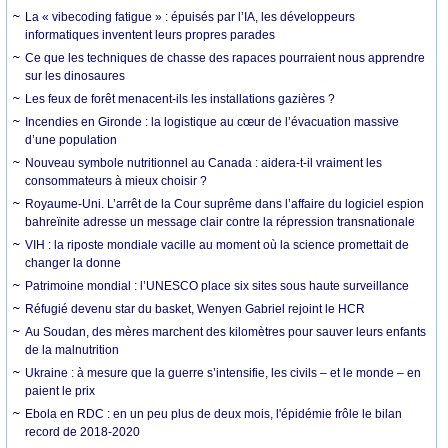
La « vibecoding fatigue » : épuisés par l’IA, les développeurs
informatiques inventent leurs propres parades
Ce que les techniques de chasse des rapaces pourraient nous apprendre
sur les dinosaures
Les feux de forêt menacent-ils les installations gazières ?
Incendies en Gironde : la logistique au cœur de l’évacuation massive
d’une population
Nouveau symbole nutritionnel au Canada : aidera-t-il vraiment les
consommateurs à mieux choisir ?
Royaume-Uni. L’arrêt de la Cour suprême dans l’affaire du logiciel espion
bahreïnite adresse un message clair contre la répression transnationale
VIH : la riposte mondiale vacille au moment où la science promettait de
changer la donne
Patrimoine mondial : l’UNESCO place six sites sous haute surveillance
Réfugié devenu star du basket, Wenyen Gabriel rejoint le HCR
Au Soudan, des mères marchent des kilomètres pour sauver leurs enfants
de la malnutrition
Ukraine : à mesure que la guerre s’intensifie, les civils – et le monde – en
paient le prix
Ebola en RDC : en un peu plus de deux mois, l'épidémie frôle le bilan
record de 2018-2020