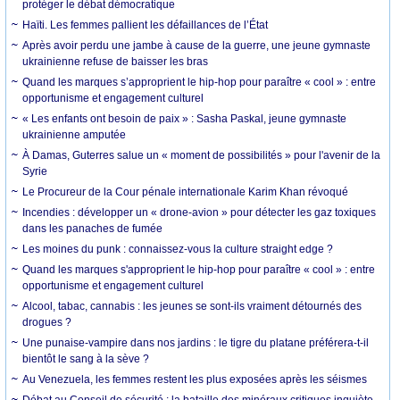
protéger le débat démocratique
Haïti. Les femmes pallient les défaillances de l’État
Après avoir perdu une jambe à cause de la guerre, une jeune gymnaste
ukrainienne refuse de baisser les bras
Quand les marques s’approprient le hip-hop pour paraître « cool » : entre
opportunisme et engagement culturel
« Les enfants ont besoin de paix » : Sasha Paskal, jeune gymnaste
ukrainienne amputée
À Damas, Guterres salue un « moment de possibilités » pour l'avenir de la
Syrie
Le Procureur de la Cour pénale internationale Karim Khan révoqué
Incendies : développer un « drone-avion » pour détecter les gaz toxiques
dans les panaches de fumée
Les moines du punk : connaissez-vous la culture straight edge ?
Quand les marques s'approprient le hip-hop pour paraître « cool » : entre
opportunisme et engagement culturel
Alcool, tabac, cannabis : les jeunes se sont-ils vraiment détournés des
drogues ?
Une punaise-vampire dans nos jardins : le tigre du platane préférera-t-il
bientôt le sang à la sève ?
Au Venezuela, les femmes restent les plus exposées après les séismes
Débat au Conseil de sécurité : la bataille des minéraux critiques inquiète