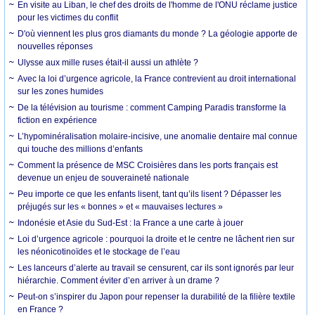
En visite au Liban, le chef des droits de l'homme de l'ONU réclame justice
pour les victimes du conflit
D'où viennent les plus gros diamants du monde ? La géologie apporte de
nouvelles réponses
Ulysse aux mille ruses était-il aussi un athlète ?
Avec la loi d’urgence agricole, la France contrevient au droit international
sur les zones humides
De la télévision au tourisme : comment Camping Paradis transforme la
fiction en expérience
L’hypominéralisation molaire-incisive, une anomalie dentaire mal connue
qui touche des millions d’enfants
Comment la présence de MSC Croisières dans les ports français est
devenue un enjeu de souveraineté nationale
Peu importe ce que les enfants lisent, tant qu’ils lisent ? Dépasser les
préjugés sur les « bonnes » et « mauvaises lectures »
Indonésie et Asie du Sud-Est : la France a une carte à jouer
Loi d’urgence agricole : pourquoi la droite et le centre ne lâchent rien sur
les néonicotinoïdes et le stockage de l’eau
Les lanceurs d’alerte au travail se censurent, car ils sont ignorés par leur
hiérarchie. Comment éviter d’en arriver à un drame ?
Peut-on s’inspirer du Japon pour repenser la durabilité de la filière textile
en France ?