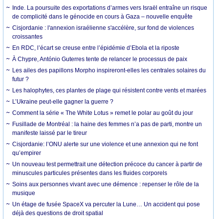
Inde. La poursuite des exportations d’armes vers Israël entraîne un risque
de complicité dans le génocide en cours à Gaza – nouvelle enquête
Cisjordanie : l'annexion israélienne s'accélère, sur fond de violences
croissantes
En RDC, l’écart se creuse entre l’épidémie d’Ebola et la riposte
À Chypre, António Guterres tente de relancer le processus de paix
Les ailes des papillons Morpho inspireront-elles les centrales solaires du
futur ?
Les halophytes, ces plantes de plage qui résistent contre vents et marées
L’Ukraine peut-elle gagner la guerre ?
Comment la série « The White Lotus » remet le polar au goût du jour
Fusillade de Montréal : la haine des femmes n’a pas de parti, montre un
manifeste laissé par le tireur
Cisjordanie: l’ONU alerte sur une violence et une annexion qui ne font
qu’empirer
Un nouveau test permettrait une détection précoce du cancer à partir de
minuscules particules présentes dans les fluides corporels
Soins aux personnes vivant avec une démence : repenser le rôle de la
musique
Un étage de fusée SpaceX va percuter la Lune… Un accident qui pose
déjà des questions de droit spatial