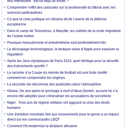
leur interdiction : est-ce déjà un échec ?
Comprendre l’effet des canicules sur la biodiversité du littoral avec les
sciences participatives
Ce que la crise politique en Ukraine dit de l’avenir de la défense
européenne
Dans le camp de Tsoundzou, à Mayotte, les oubliés de la route migratoire
de l’océan Indien
Pourquoi masculinisme et antisémitisme sont profondément liés
Le découpage technologique, la tactique vaine d’Apple pour esquiver la
régulation
Après les Jeux olympiques de Paris 2024, quel héritage pour la sécurité
des évènements sportifs ?
Le racisme à la Coupe du monde de football est une triste réalité :
comment en comprendre les origines
La seconde vie méconnue des pesticides dans l’atmosphère
Ghana. Six ans après le lynchage à mort d’Akua Denteh, aucune loi n’a
encore été adoptée pour criminaliser les accusations de sorcellerie
Niger : Trois ans de régime militaire ont aggravé la crise des droits
humains
Une évolution mondiale liée aux mouvements pour le genre a un impact
direct sur les communautés LBQT
Comment l'IA modernise la dictature africaine