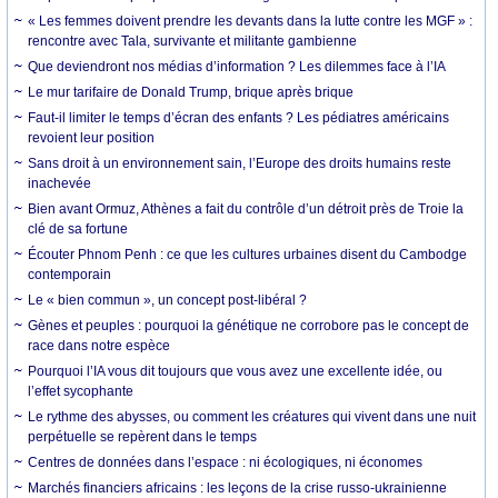
« Les femmes doivent prendre les devants dans la lutte contre les MGF » :
rencontre avec Tala, survivante et militante gambienne
Que deviendront nos médias d’information ? Les dilemmes face à l’IA
Le mur tarifaire de Donald Trump, brique après brique
Faut-il limiter le temps d’écran des enfants ? Les pédiatres américains
revoient leur position
Sans droit à un environnement sain, l’Europe des droits humains reste
inachevée
Bien avant Ormuz, Athènes a fait du contrôle d’un détroit près de Troie la
clé de sa fortune
Écouter Phnom Penh : ce que les cultures urbaines disent du Cambodge
contemporain
Le « bien commun », un concept post-libéral ?
Gènes et peuples : pourquoi la génétique ne corrobore pas le concept de
race dans notre espèce
Pourquoi l’IA vous dit toujours que vous avez une excellente idée, ou
l’effet sycophante
Le rythme des abysses, ou comment les créatures qui vivent dans une nuit
perpétuelle se repèrent dans le temps
Centres de données dans l’espace : ni écologiques, ni économes
Marchés financiers africains : les leçons de la crise russo-ukrainienne