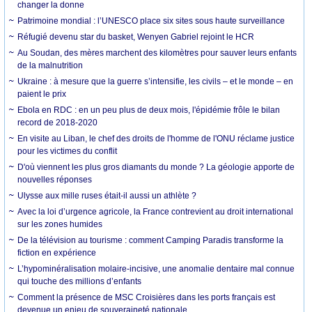
changer la donne
Patrimoine mondial : l’UNESCO place six sites sous haute surveillance
Réfugié devenu star du basket, Wenyen Gabriel rejoint le HCR
Au Soudan, des mères marchent des kilomètres pour sauver leurs enfants
de la malnutrition
Ukraine : à mesure que la guerre s’intensifie, les civils – et le monde – en
paient le prix
Ebola en RDC : en un peu plus de deux mois, l'épidémie frôle le bilan
record de 2018-2020
En visite au Liban, le chef des droits de l'homme de l'ONU réclame justice
pour les victimes du conflit
D'où viennent les plus gros diamants du monde ? La géologie apporte de
nouvelles réponses
Ulysse aux mille ruses était-il aussi un athlète ?
Avec la loi d’urgence agricole, la France contrevient au droit international
sur les zones humides
De la télévision au tourisme : comment Camping Paradis transforme la
fiction en expérience
L’hypominéralisation molaire-incisive, une anomalie dentaire mal connue
qui touche des millions d’enfants
Comment la présence de MSC Croisières dans les ports français est
devenue un enjeu de souveraineté nationale