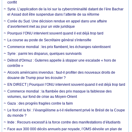
conflit
Syrie. L’application de la loi sur la cybercriminalité datant de l’ère Bachar
el Assad doit être suspendue dans l’attente de sa réforme
Corée du Sud. Une décision rendue en appel dans une affaire
d’avortement met au jour un vide juridique
Pourquoi l’ONU intervient souvent quand il est déjà trop tard
La course au poste de Secrétaire général s'intensifie
Commerce mondial : les prix flambent, les échanges ralentissent
Syrie : parmi les disparus, quelques survivants
Détroit d'Ormuz : Guterres appelle à stopper une escalade « hors de
contrôle »
Alcools américains invendus : faut-il profiter des nouveaux droits de
douane de Trump pour les écouler ?
EN DIRECT | Pourquoi l’ONU intervient souvent quand il est déjà trop tard
Commerce mondial : la flambée des prix masque la faiblesse des
volumes, sur fond de crise au Moyen-Orient
Gaza : des progrès fragiles contre la faim
Le foot et la foi : l’évangélisme a-t-il réellement privé le Brésil de la Coupe
du monde ?
Inde : Recours excessif à la force contre des manifestations d’étudiants
Face aux 300 000 décès annuels par noyade, l’OMS dévoile un plan de