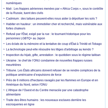
numériques
Mali : Les frappes aériennes menées par « Africa Corps », sous le contrôle
de la Russie, tuent des civils
Cadmium : des laitues peuvent-elles nous aider à dépolluer les sols ?
Habiter en hauteur : un immobilier cher et recherché, mais vulnérable aux
fortes chaleurs
Refusé par l'État, exigé par la rue : le tournant historique pour les
personnes LGBTQ+ au Japon
Les éclats de la mémoire et la tentative de coup d'État à Trinité-et-Tobago
La technologie peut-elle résoudre les litiges d'arbitrage au kendo ?
Inspection du hijab, gifle, arrestation : le quotidien sous le régime taliban
Ukraine : le chef de l’ONU condamne de nouvelles frappes russes
meurtrières
Tribune. Les États africains doivent refuser de se rendre complices de la
politique américaine d’expulsions de force
Près de 6 millions d'hectares ravagés par les flammes en Europe et en
Amérique du Nord, selon l'ONU
L’Afrique de l’Ouest et du Centre menacée par une catastrophe
alimentaire
Traite des êtres humains : les nouveaux esclaves derrière les
escroqueries en ligne