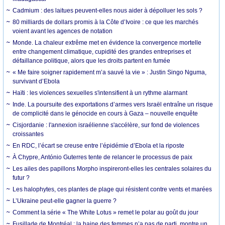
Cadmium : des laitues peuvent-elles nous aider à dépolluer les sols ?
80 milliards de dollars promis à la Côte d’Ivoire : ce que les marchés
voient avant les agences de notation
Monde. La chaleur extrême met en évidence la convergence mortelle
entre changement climatique, cupidité des grandes entreprises et
défaillance politique, alors que les droits partent en fumée
« Me faire soigner rapidement m’a sauvé la vie » : Justin Singo Nguma,
survivant d’Ebola
Haïti : les violences sexuelles s'intensifient à un rythme alarmant
Inde. La poursuite des exportations d’armes vers Israël entraîne un risque
de complicité dans le génocide en cours à Gaza – nouvelle enquête
Cisjordanie : l'annexion israélienne s'accélère, sur fond de violences
croissantes
En RDC, l’écart se creuse entre l’épidémie d’Ebola et la riposte
À Chypre, António Guterres tente de relancer le processus de paix
Les ailes des papillons Morpho inspireront-elles les centrales solaires du
futur ?
Les halophytes, ces plantes de plage qui résistent contre vents et marées
L’Ukraine peut-elle gagner la guerre ?
Comment la série « The White Lotus » remet le polar au goût du jour
Fusillade de Montréal : la haine des femmes n’a pas de parti, montre un