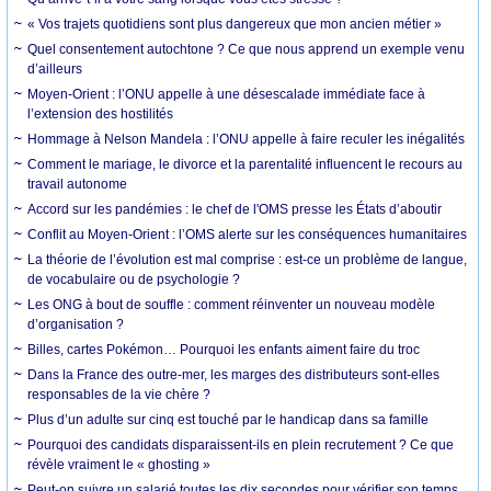
« Vos trajets quotidiens sont plus dangereux que mon ancien métier »
Quel consentement autochtone ? Ce que nous apprend un exemple venu
d’ailleurs
Moyen-Orient : l’ONU appelle à une désescalade immédiate face à
l’extension des hostilités
Hommage à Nelson Mandela : l’ONU appelle à faire reculer les inégalités
Comment le mariage, le divorce et la parentalité influencent le recours au
travail autonome
Accord sur les pandémies : le chef de l'OMS presse les États d’aboutir
Conflit au Moyen-Orient : l’OMS alerte sur les conséquences humanitaires
La théorie de l’évolution est mal comprise : est-ce un problème de langue,
de vocabulaire ou de psychologie ?
Les ONG à bout de souffle : comment réinventer un nouveau modèle
d’organisation ?
Billes, cartes Pokémon… Pourquoi les enfants aiment faire du troc
Dans la France des outre-mer, les marges des distributeurs sont-elles
responsables de la vie chère ?
Plus d’un adulte sur cinq est touché par le handicap dans sa famille
Pourquoi des candidats disparaissent-ils en plein recrutement ? Ce que
révèle vraiment le « ghosting »
Peut-on suivre un salarié toutes les dix secondes pour vérifier son temps