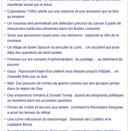
manifeste laissé par le tireur
Cisjordanie: l’ONU alerte sur une violence et une annexion qui ne font
qu’empirer
Un nouveau test permettrait une détection précoce du cancer à partir de
minuscules particules présentes dans les fluides corporels
Soins aux personnes vivant avec une démence : repenser le rôle de la
musique
Un étage de fusée SpaceX va percuter la Lune… Un accident qui pose
déjà des questions de droit spatial
Femmes sur les conseils d’administration : du prestige… au détriment du
pouvoir
Gaza : l'éprouvant trajet d'un patient sous dialyse jusqu'à l'hôpital… en
charrette tirée par un âne
Mali. Des preuves de crimes de guerre commis par des groupes armés
dans la région de Gao
Des empereurs romains à Donald Trump : quand les dirigeants politiques
se montrent dans les enceintes sportives
Forces de l’ordre et recours aux armes : comment la Révolution française
a posé les termes du débat
Une icône méconnue du marronnage : Selomoh del Castilho et le
capitaine Broos