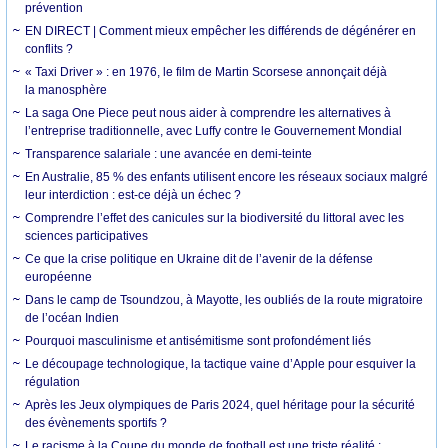
prévention
EN DIRECT | Comment mieux empêcher les différends de dégénérer en
conflits ?
« Taxi Driver » : en 1976, le film de Martin Scorsese annonçait déjà
la manosphère
La saga One Piece peut nous aider à comprendre les alternatives à
l’entreprise traditionnelle, avec Luffy contre le Gouvernement Mondial
Transparence salariale : une avancée en demi-teinte
En Australie, 85 % des enfants utilisent encore les réseaux sociaux malgré
leur interdiction : est-ce déjà un échec ?
Comprendre l’effet des canicules sur la biodiversité du littoral avec les
sciences participatives
Ce que la crise politique en Ukraine dit de l’avenir de la défense
européenne
Dans le camp de Tsoundzou, à Mayotte, les oubliés de la route migratoire
de l’océan Indien
Pourquoi masculinisme et antisémitisme sont profondément liés
Le découpage technologique, la tactique vaine d’Apple pour esquiver la
régulation
Après les Jeux olympiques de Paris 2024, quel héritage pour la sécurité
des évènements sportifs ?
Le racisme à la Coupe du monde de football est une triste réalité :