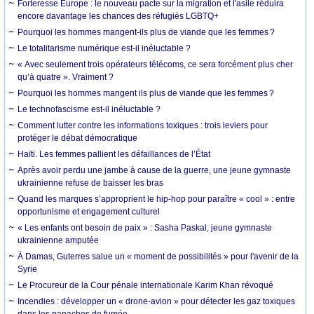
Forteresse Europe : le nouveau pacte sur la migration et l'asile réduira
encore davantage les chances des réfugiés LGBTQ+
Pourquoi les hommes mangent-ils plus de viande que les femmes ?
Le totalitarisme numérique est-il inéluctable ?
« Avec seulement trois opérateurs télécoms, ce sera forcément plus cher
qu’à quatre ». Vraiment ?
Pourquoi les hommes mangent ils plus de viande que les femmes ?
Le technofascisme est-il inéluctable ?
Comment lutter contre les informations toxiques : trois leviers pour
protéger le débat démocratique
Haïti. Les femmes pallient les défaillances de l’État
Après avoir perdu une jambe à cause de la guerre, une jeune gymnaste
ukrainienne refuse de baisser les bras
Quand les marques s’approprient le hip-hop pour paraître « cool » : entre
opportunisme et engagement culturel
« Les enfants ont besoin de paix » : Sasha Paskal, jeune gymnaste
ukrainienne amputée
À Damas, Guterres salue un « moment de possibilités » pour l'avenir de la
Syrie
Le Procureur de la Cour pénale internationale Karim Khan révoqué
Incendies : développer un « drone-avion » pour détecter les gaz toxiques
dans les panaches de fumée