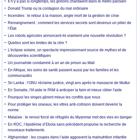
Il n’y a pas si longtemps, les grillons chantaient dans le métro parisien
Donald Trump ou la contagion du mal ordinaire
Incendies : le retour à la maison, angle mort de la gestion de crise
Renseignement : comment les services secrets sont devenus un pilier de
l’État
Les robots agricoles annoncent-ils vraiment une nouvelle révolution ?
Quelles sont les limites de la clim ?
L’éclipse solaire, un spectacle impressionnant source de mythes et de
découvertes scientifiques
Un journaliste condamné à un an de prison au Mali
En Afrique, les soins de santé passent aussi par les familles et les
communautés
Sri Lanka : l’ONU réclame justice, vingt ans après le massacre de Muttur
En Somalie, l'IA aide le PAM à anticiper la faim et mieux cibler l'aide
Pourquoi les singes gèrent mieux les conflits que nous
Pour protéger les oiseaux, les vitres anti-collision doivent devenir la
norme
Malaisie : le renvoi forcé de réfugiés du Myanmar met des vies en danger
En RDC, l’épidémie d’Ebola sans précédent propulse la recherche de
nouveaux traitements
Afghanistan : les coupes dans l’aide aggravent la malnutrition infantile