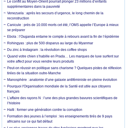
Le conflit au Moyen-Orient pourrait plonger 23 millions d’enfants
supplémentaires dans la pauvreté
Venezuela : après les secours d’urgence, le long chemin de la
reconstruction
Canicule : près de 10.000 morts cet été, l’OMS appelle l’Europe à mieux
se préparer
Ebola : l’Ouganda entame le compte à rebours avant la fin de l’épidémie
Rohingyas : plus de 500 disparus au large du Myanmar
Du zinc à Instagram : la révolution des coffee shops
Quand votre chien s’habille en Prada… Les marques de luxe surfent sur
votre affect pour vous vendre leurs produits
Peut-on réussir en politique sans charisme ? Quelques pistes de réflexion
tirées de la situation outre-Manche
Manosphère : anatomie d’une galaxie antiféministe en pleine évolution
Pourquoi l'Organisation mondiale de la Santé est utile aux citoyens
français
L’affaire des rayons N : l’une des plus grandes bavures scientifiques de
l’histoire
Haïti : former une génération contre la corruption
Formation des jeunes à l’emploi : les enseignements tirés de 9 pays
africains sur ce qui fait défaut
Les plus anciennes traces de rites funéraires montrent que les