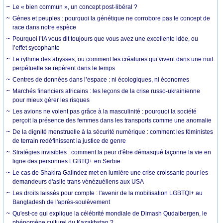
Le « bien commun », un concept post-libéral ?
Gènes et peuples : pourquoi la génétique ne corrobore pas le concept de
race dans notre espèce
Pourquoi l’IA vous dit toujours que vous avez une excellente idée, ou
l’effet sycophante
Le rythme des abysses, ou comment les créatures qui vivent dans une nuit
perpétuelle se repèrent dans le temps
Centres de données dans l’espace : ni écologiques, ni économes
Marchés financiers africains : les leçons de la crise russo-ukrainienne
pour mieux gérer les risques
Les avions ne volent pas grâce à la masculinité : pourquoi la société
perçoit la présence des femmes dans les transports comme une anomalie
De la dignité menstruelle à la sécurité numérique : comment les féministes
de terrain redéfinissent la justice de genre
Stratégies invisibles : comment la peur d'être démasqué façonne la vie en
ligne des personnes LGBTQ+ en Serbie
Le cas de Shakira Galíndez met en lumière une crise croissante pour les
demandeurs d'asile trans vénézuéliens aux USA
Les droits laissés pour compte : l'avenir de la mobilisation LGBTQI+ au
Bangladesh de l'après-soulèvement
Qu'est-ce qui explique la célébrité mondiale de Dimash Qudaibergen, le
phénomène culturel du Kazakhstan ?