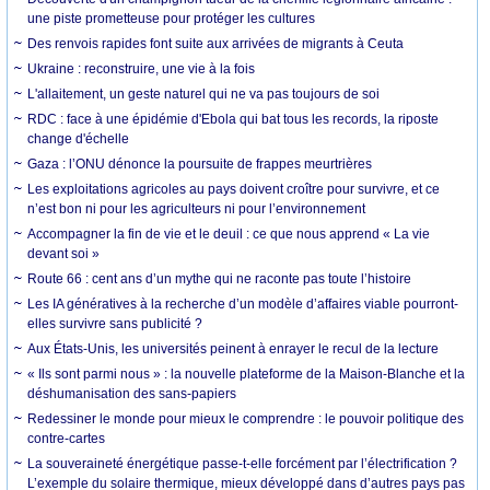
une piste prometteuse pour protéger les cultures
Des renvois rapides font suite aux arrivées de migrants à Ceuta
Ukraine : reconstruire, une vie à la fois
L'allaitement, un geste naturel qui ne va pas toujours de soi
RDC : face à une épidémie d'Ebola qui bat tous les records, la riposte
change d'échelle
Gaza : l’ONU dénonce la poursuite de frappes meurtrières
Les exploitations agricoles au pays doivent croître pour survivre, et ce
n’est bon ni pour les agriculteurs ni pour l’environnement
Accompagner la fin de vie et le deuil : ce que nous apprend « La vie
devant soi »
Route 66 : cent ans d’un mythe qui ne raconte pas toute l’histoire
Les IA génératives à la recherche d’un modèle d’affaires viable pourront-
elles survivre sans publicité ?
Aux États-Unis, les universités peinent à enrayer le recul de la lecture
« Ils sont parmi nous » : la nouvelle plateforme de la Maison-Blanche et la
déshumanisation des sans-papiers
Redessiner le monde pour mieux le comprendre : le pouvoir politique des
contre-cartes
La souveraineté énergétique passe-t-elle forcément par l’électrification ?
L’exemple du solaire thermique, mieux développé dans d’autres pays pas