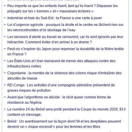
Peu importe ce que les enfants lisent, tant qu’ils lisent ? Dépasser les
préjugés sur les « bonnes » et « mauvaises lectures »
Indonésie et Asie du Sud-Est : la France a une carte à jouer
Loi d’urgence agricole : pourquoi la droite et le centre ne lâchent rien sur
les néonicotinoïdes et le stockage de l’eau
Les lanceurs d’alerte au travail se censurent, car ils sont ignorés par leur
hiérarchie. Comment éviter d’en arriver à un drame ?
Peut-on s’inspirer du Japon pour repenser la durabilité de la filière textile
en France ?
Les États-Unis et l’Iran menacent de mener des attaques contre des
infrastructures civiles
Cisjordanie : la montée de la violence des colons risque d'entraîner des
atrocités de masse
RD Congo : Les activités d’une compagnie pétrolière présentent de
graves risques de pollution
Avant que l'algorithme ne décide : le récit queer comme forme de
résistance au Nigéria
Le numéro 24 du Brésil sera porté pendant la Coupe du monde 2026. Et il
contient un message.
Brésil : Un avertissement sur la façon dont l'IA et les deepfakes peuvent
devenir un « risque excessif » pour les femmes et les filles