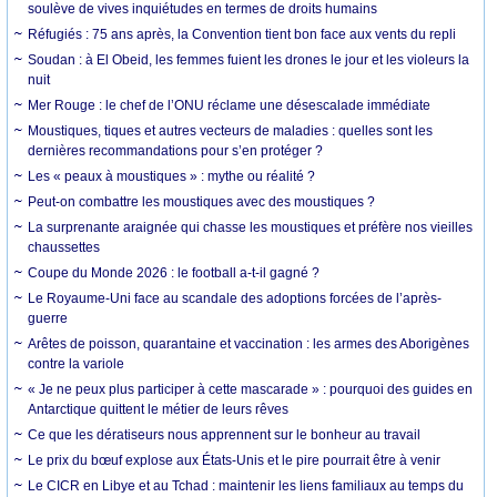
soulève de vives inquiétudes en termes de droits humains
Réfugiés : 75 ans après, la Convention tient bon face aux vents du repli
Soudan : à El Obeid, les femmes fuient les drones le jour et les violeurs la
nuit
Mer Rouge : le chef de l’ONU réclame une désescalade immédiate
Moustiques, tiques et autres vecteurs de maladies : quelles sont les
dernières recommandations pour s’en protéger ?
Les « peaux à moustiques » : mythe ou réalité ?
Peut-on combattre les moustiques avec des moustiques ?
La surprenante araignée qui chasse les moustiques et préfère nos vieilles
chaussettes
Coupe du Monde 2026 : le football a-t-il gagné ?
Le Royaume-Uni face au scandale des adoptions forcées de l’après-
guerre
Arêtes de poisson, quarantaine et vaccination : les armes des Aborigènes
contre la variole
« Je ne peux plus participer à cette mascarade » : pourquoi des guides en
Antarctique quittent le métier de leurs rêves
Ce que les dératiseurs nous apprennent sur le bonheur au travail
Le prix du bœuf explose aux États-Unis et le pire pourrait être à venir
Le CICR en Libye et au Tchad : maintenir les liens familiaux au temps du