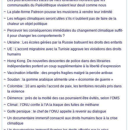
communautés du Paléolithique vivaient leur deuil comme nous
La plate-forme Patreon pousse les musiciens à vendre leur intimité
Les refuges climatiques seront utiles s’ils n’oublient pas de faire de la
chaleur un objet politique
Percevoir les conséquences immédiates du changement climatique suffit-
il pour changer les comportements ?
Ukraine : Les écoles gérées par la Russie bafouent les droits des enfants
UE : L’accord migratoire avec la Tunisie aggrave les violations des droits
humains
Hong Kong. De nouvelles descentes de police dans des librairies
indépendantes portent un coup supplémentaire à la liberté d’expression
Vaccination infantile : des progrès fragiles malgré la percée antivax
Soudan : la gomme arabique alimente une « économie de guerre »
Colombie : 10 ans après l’accord de paix, les territoires reculés pris dans
la violence
Démence : près de la moitié des cas pourraient être évités, selon l’OMS
Climat : l’ONU confie à l’IA la traque des fuites de méthane
Golfe persique : le chef de l’ONU appelle à revenir au dialogue
Un documentaire immersif consacré aux droits humains face à la crise
climatique
Un documentaire immersif illumine les droits affectés par la crise