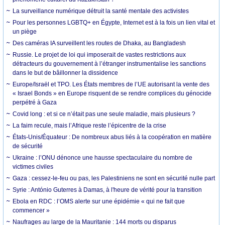
La surveillance numérique détruit la santé mentale des activistes
Pour les personnes LGBTQ+ en Égypte, Internet est à la fois un lien vital et
un piège
Des caméras IA surveillent les routes de Dhaka, au Bangladesh
Russie. Le projet de loi qui imposerait de vastes restrictions aux
détracteurs du gouvernement à l’étranger instrumentalise les sanctions
dans le but de bâillonner la dissidence
Europe/Israël et TPO. Les États membres de l’UE autorisant la vente des
« Israel Bonds » en Europe risquent de se rendre complices du génocide
perpétré à Gaza
Covid long : et si ce n’était pas une seule maladie, mais plusieurs ?
La faim recule, mais l’Afrique reste l’épicentre de la crise
États-Unis/Équateur : De nombreux abus liés à la coopération en matière
de sécurité
Ukraine : l’ONU dénonce une hausse spectaculaire du nombre de
victimes civiles
Gaza : cessez-le-feu ou pas, les Palestiniens ne sont en sécurité nulle part
Syrie : António Guterres à Damas, à l'heure de vérité pour la transition
Ebola en RDC : l’OMS alerte sur une épidémie « qui ne fait que
commencer »
Naufrages au large de la Mauritanie : 144 morts ou disparus