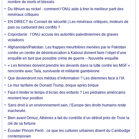
nombre de morts et blessés
Du lithium au nickel : comment l’ONU aide à tirer le meilleur parti des
minéraux critiques
EN DIRECT du Conseil de sécurité | Les minéraux critiques, moteurs de
paix ou carburant des conflits ?
Cisjordanie : l’ONU accuse les autorités palestiniennes de graves
violations
Afghanistan/Pakistan. Les frappes meurtrières menées par le Pakistan
contre un centre de désintoxication à Kaboul doivent faire l’objet d’une
enquête en tant que possible crime de guerre – Nouvelle enquête
« Les femmes doivent prendre les devants dans la lutte contre les MGF » :
rencontre avec Tala, survivante et militante gambienne
Que deviendront nos médias d’information ? Les dilemmes face à l’IA
Le mur tarifaire de Donald Trump, brique après brique
Faut-il limiter le temps d’écran des enfants ? Les pédiatres américains
revoient leur position
Sans droit à un environnement sain, l’Europe des droits humains reste
inachevée
Bien avant Ormuz, Athènes a fait du contrôle d’un détroit près de Troie la
clé de sa fortune
Écouter Phnom Penh : ce que les cultures urbaines disent du Cambodge
contemporain