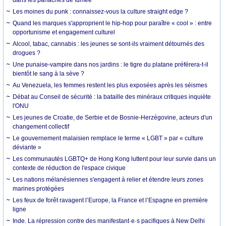
Les moines du punk : connaissez-vous la culture straight edge ?
Quand les marques s'approprient le hip-hop pour paraître « cool » : entre
opportunisme et engagement culturel
Alcool, tabac, cannabis : les jeunes se sont-ils vraiment détournés des
drogues ?
Une punaise-vampire dans nos jardins : le tigre du platane préférera-t-il
bientôt le sang à la sève ?
Au Venezuela, les femmes restent les plus exposées après les séismes
Débat au Conseil de sécurité : la bataille des minéraux critiques inquiète
l'ONU
Les jeunes de Croatie, de Serbie et de Bosnie-Herzégovine, acteurs d'un
changement collectif
Le gouvernement malaisien remplace le terme « LGBT » par « culture
déviante »
Les communautés LGBTQ+ de Hong Kong luttent pour leur survie dans un
contexte de réduction de l'espace civique
Les nations mélanésiennes s'engagent à relier et étendre leurs zones
marines protégées
Les feux de forêt ravagent l’Europe, la France et l’Espagne en première
ligne
Inde. La répression contre des manifestant·e·s pacifiques à New Delhi