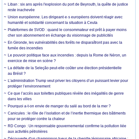
Liban : six ans après l'explosion du port de Beyrouth, la quête de justice
reste inachevée
Union européenne. Les dirigeant·e·s européens doivent réagir avec
humanité et solidarité concernant la situation à Ceuta
Plateformes de SVOD : quand le consommateur est prêt à payer moins
cher son abonnement en échange du visionnage de publicités
En Gironde, les vulnérabilités des forêts ne disparaîtront pas avec la
fumée des incendies
Le pouvoir politique face aux incendies : depuis la Rome de Néron, un
exercice de mise en scène ?
La défaite de la Seleção peut-elle coûter une élection présidentielle
au Brésil ?
L’administration Trump veut priver les citoyens d’un puissant levier pour
protéger l’environnement
Ce que l’accès aux toilettes publiques révèle des inégalités de genre
dans les villes
Pourquoi a-t-on envie de manger du salé au bord de la mer ?
Canicules : le rôle de l’isolation et de l’inertie thermique des bâtiments
pour se protéger contre la chaleur
RD Congo : Un responsable gouvernemental confirme la pollution liée
aux activités pétrolières
Découverte d'un champignon tueur de la chenille légionnaire africaine :