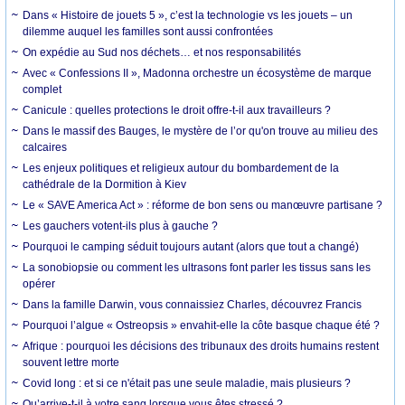
Dans « Histoire de jouets 5 », c’est la technologie vs les jouets – un
dilemme auquel les familles sont aussi confrontées
On expédie au Sud nos déchets… et nos responsabilités
Avec « Confessions II », Madonna orchestre un écosystème de marque
complet
Canicule : quelles protections le droit offre-t-il aux travailleurs ?
Dans le massif des Bauges, le mystère de l’or qu'on trouve au milieu des
calcaires
Les enjeux politiques et religieux autour du bombardement de la
cathédrale de la Dormition à Kiev
Le « SAVE America Act » : réforme de bon sens ou manœuvre partisane ?
Les gauchers votent-ils plus à gauche ?
Pourquoi le camping séduit toujours autant (alors que tout a changé)
La sonobiopsie ou comment les ultrasons font parler les tissus sans les
opérer
Dans la famille Darwin, vous connaissiez Charles, découvrez Francis
Pourquoi l’algue « Ostreopsis » envahit-elle la côte basque chaque été ?
Afrique : pourquoi les décisions des tribunaux des droits humains restent
souvent lettre morte
Covid long : et si ce n'était pas une seule maladie, mais plusieurs ?
Qu’arrive-t-il à votre sang lorsque vous êtes stressé ?