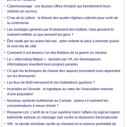
Cyberesclavage : ces fausses offres d'emploi qui transforment leurs
victimes en escrocs
Crise de la culture : la théorie des quatre régimes culturels pour sortir de
la controverse
Les sondages générés par IA séduisent des instituts, mais peuvent-ils
vraiment refléter ce que pensent les gens ?
Être rejeté par les autres fait mal : aider enfants et ados à rebondir quand
ils sont mis de côté
Comment X est devenu l’un des théâtres de la guerre en Ukraine
La « vibecoding fatigue » : épuisés par l’IA, les développeurs
informatiques inventent leurs propres parades
Ce que les techniques de chasse des rapaces pourraient nous apprendre
sur les dinosaures
Les feux de forêt menacent-ils les installations gazières ?
Incendies en Gironde : la logistique au cœur de l’évacuation massive
d’une population
Nouveau symbole nutritionnel au Canada : aidera-t-il vraiment les
consommateurs à mieux choisir ?
Royaume-Uni. L’arrêt de la Cour suprême dans l’affaire du logiciel espion
bahreïnite adresse un message clair contre la répression transnationale
VIH : la riposte mondiale vacille au moment où la science promettait de