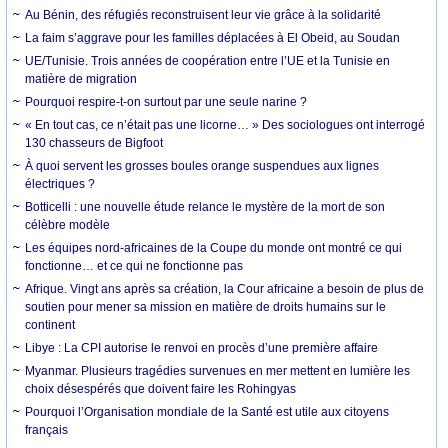
Au Bénin, des réfugiés reconstruisent leur vie grâce à la solidarité
La faim s’aggrave pour les familles déplacées à El Obeid, au Soudan
UE/Tunisie. Trois années de coopération entre l’UE et la Tunisie en
matière de migration
Pourquoi respire-t-on surtout par une seule narine ?
« En tout cas, ce n’était pas une licorne… » Des sociologues ont interrogé
130 chasseurs de Bigfoot
À quoi servent les grosses boules orange suspendues aux lignes
électriques ?
Botticelli : une nouvelle étude relance le mystère de la mort de son
célèbre modèle
Les équipes nord-africaines de la Coupe du monde ont montré ce qui
fonctionne… et ce qui ne fonctionne pas
Afrique. Vingt ans après sa création, la Cour africaine a besoin de plus de
soutien pour mener sa mission en matière de droits humains sur le
continent
Libye : La CPI autorise le renvoi en procès d’une première affaire
Myanmar. Plusieurs tragédies survenues en mer mettent en lumière les
choix désespérés que doivent faire les Rohingyas
Pourquoi l’Organisation mondiale de la Santé est utile aux citoyens
français