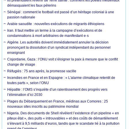
Ils prétendaient revenir de Terre sainte : comment les poètes médiévaux
démasquaient les faux pèlerins
Sénégal : comment le football est passé d’un héritage colonial à une
passion nationale
Arabie saoudite : nouvelles exécutions de migrants éthiopiens
Iran. Il faut mettre un terme à la campagne d’exécutions et de
condamnations à mort arbitraires de manifestant·e·s
Algérie. Les autorités doivent immédiatement annuler la décision
prononçant la dissolution d’un syndicat indépendant du personnel
enseignant
Cisjordanie, Gaza : l’ONU voit s’éloigner la paix à mesure que le conflit
change de visage
Réfugiés : 75 ans après, la promesse vacille
Incendies en France et en Espagne : « L'alarme climatique retentit de
toutes parts », selon l’ONU
Hépatite : l’OMS s’inquiète d’un ralentissement des progrès vers
l’élimination d’ici 2030
Plages du Débarquement en France, médinas aux Comores : 25
nouveaux sites inscrits au patrimoine mondial
Nigeria. Des documents de Shell révèlent l’existence d’un pipeline « en
piteux état », des puits « introuvables » et des coûts de démantèlement
s’élevant à 9,5 milliards d’euros, tandis que le scandale lié à la pollution
prend de l’ampleur