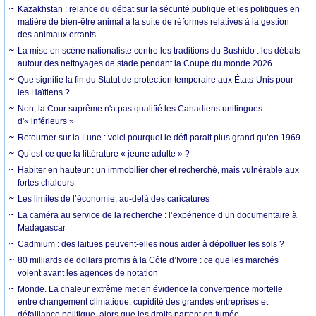
Kazakhstan : relance du débat sur la sécurité publique et les politiques en
matière de bien-être animal à la suite de réformes relatives à la gestion
des animaux errants
La mise en scène nationaliste contre les traditions du Bushido : les débats
autour des nettoyages de stade pendant la Coupe du monde 2026
Que signifie la fin du Statut de protection temporaire aux États-Unis pour
les Haïtiens ?
Non, la Cour suprême n'a pas qualifié les Canadiens unilingues
d'« inférieurs »
Retourner sur la Lune : voici pourquoi le défi parait plus grand qu’en 1969
Qu’est-ce que la littérature « jeune adulte » ?
Habiter en hauteur : un immobilier cher et recherché, mais vulnérable aux
fortes chaleurs
Les limites de l’économie, au-delà des caricatures
La caméra au service de la recherche : l’expérience d’un documentaire à
Madagascar
Cadmium : des laitues peuvent-elles nous aider à dépolluer les sols ?
80 milliards de dollars promis à la Côte d’Ivoire : ce que les marchés
voient avant les agences de notation
Monde. La chaleur extrême met en évidence la convergence mortelle
entre changement climatique, cupidité des grandes entreprises et
défaillance politique, alors que les droits partent en fumée