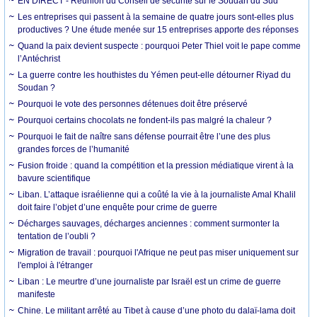
EN DIRECT - Réunion du Conseil de sécurité sur le Soudan du Sud
Les entreprises qui passent à la semaine de quatre jours sont-elles plus
productives ? Une étude menée sur 15 entreprises apporte des réponses
Quand la paix devient suspecte : pourquoi Peter Thiel voit le pape comme
l’Antéchrist
La guerre contre les houthistes du Yémen peut-elle détourner Riyad du
Soudan ?
Pourquoi le vote des personnes détenues doit être préservé
Pourquoi certains chocolats ne fondent-ils pas malgré la chaleur ?
Pourquoi le fait de naître sans défense pourrait être l’une des plus
grandes forces de l’humanité
Fusion froide : quand la compétition et la pression médiatique virent à la
bavure scientifique
Liban. L’attaque israélienne qui a coûté la vie à la journaliste Amal Khalil
doit faire l’objet d’une enquête pour crime de guerre
Décharges sauvages, décharges anciennes : comment surmonter la
tentation de l’oubli ?
Migration de travail : pourquoi l'Afrique ne peut pas miser uniquement sur
l'emploi à l'étranger
Liban : Le meurtre d’une journaliste par Israël est un crime de guerre
manifeste
Chine. Le militant arrêté au Tibet à cause d’une photo du dalaï-lama doit