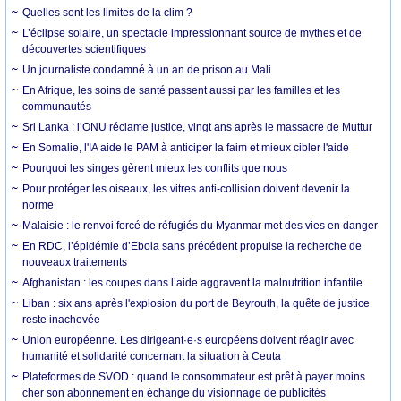
Quelles sont les limites de la clim ?
L’éclipse solaire, un spectacle impressionnant source de mythes et de
découvertes scientifiques
Un journaliste condamné à un an de prison au Mali
En Afrique, les soins de santé passent aussi par les familles et les
communautés
Sri Lanka : l’ONU réclame justice, vingt ans après le massacre de Muttur
En Somalie, l'IA aide le PAM à anticiper la faim et mieux cibler l'aide
Pourquoi les singes gèrent mieux les conflits que nous
Pour protéger les oiseaux, les vitres anti-collision doivent devenir la
norme
Malaisie : le renvoi forcé de réfugiés du Myanmar met des vies en danger
En RDC, l’épidémie d’Ebola sans précédent propulse la recherche de
nouveaux traitements
Afghanistan : les coupes dans l’aide aggravent la malnutrition infantile
Liban : six ans après l'explosion du port de Beyrouth, la quête de justice
reste inachevée
Union européenne. Les dirigeant·e·s européens doivent réagir avec
humanité et solidarité concernant la situation à Ceuta
Plateformes de SVOD : quand le consommateur est prêt à payer moins
cher son abonnement en échange du visionnage de publicités