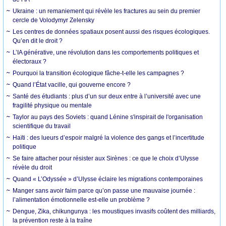
Ukraine : un remaniement qui révèle les fractures au sein du premier
cercle de Volodymyr Zelensky
Les centres de données spatiaux posent aussi des risques écologiques.
Qu’en dit le droit ?
L’IA générative, une révolution dans les comportements politiques et
électoraux ?
Pourquoi la transition écologique fâche-t-elle les campagnes ?
Quand l’État vacille, qui gouverne encore ?
Santé des étudiants : plus d’un sur deux entre à l’université avec une
fragilité physique ou mentale
Taylor au pays des Soviets : quand Lénine s'inspirait de l'organisation
scientifique du travail
Haïti : des lueurs d’espoir malgré la violence des gangs et l’incertitude
politique
Se faire attacher pour résister aux Sirènes : ce que le choix d’Ulysse
révèle du droit
Quand « L’Odyssée » d’Ulysse éclaire les migrations contemporaines
Manger sans avoir faim parce qu’on passe une mauvaise journée :
l’alimentation émotionnelle est-elle un problème ?
Dengue, Zika, chikungunya : les moustiques invasifs coûtent des milliards,
la prévention reste à la traîne