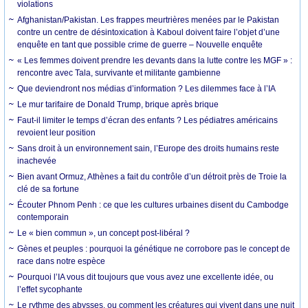
violations
Afghanistan/Pakistan. Les frappes meurtrières menées par le Pakistan
contre un centre de désintoxication à Kaboul doivent faire l’objet d’une
enquête en tant que possible crime de guerre – Nouvelle enquête
« Les femmes doivent prendre les devants dans la lutte contre les MGF » :
rencontre avec Tala, survivante et militante gambienne
Que deviendront nos médias d’information ? Les dilemmes face à l’IA
Le mur tarifaire de Donald Trump, brique après brique
Faut-il limiter le temps d’écran des enfants ? Les pédiatres américains
revoient leur position
Sans droit à un environnement sain, l’Europe des droits humains reste
inachevée
Bien avant Ormuz, Athènes a fait du contrôle d’un détroit près de Troie la
clé de sa fortune
Écouter Phnom Penh : ce que les cultures urbaines disent du Cambodge
contemporain
Le « bien commun », un concept post-libéral ?
Gènes et peuples : pourquoi la génétique ne corrobore pas le concept de
race dans notre espèce
Pourquoi l’IA vous dit toujours que vous avez une excellente idée, ou
l’effet sycophante
Le rythme des abysses, ou comment les créatures qui vivent dans une nuit