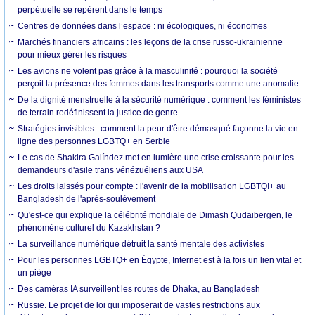
perpétuelle se repèrent dans le temps
Centres de données dans l’espace : ni écologiques, ni économes
Marchés financiers africains : les leçons de la crise russo-ukrainienne
pour mieux gérer les risques
Les avions ne volent pas grâce à la masculinité : pourquoi la société
perçoit la présence des femmes dans les transports comme une anomalie
De la dignité menstruelle à la sécurité numérique : comment les féministes
de terrain redéfinissent la justice de genre
Stratégies invisibles : comment la peur d'être démasqué façonne la vie en
ligne des personnes LGBTQ+ en Serbie
Le cas de Shakira Galíndez met en lumière une crise croissante pour les
demandeurs d'asile trans vénézuéliens aux USA
Les droits laissés pour compte : l'avenir de la mobilisation LGBTQI+ au
Bangladesh de l'après-soulèvement
Qu'est-ce qui explique la célébrité mondiale de Dimash Qudaibergen, le
phénomène culturel du Kazakhstan ?
La surveillance numérique détruit la santé mentale des activistes
Pour les personnes LGBTQ+ en Égypte, Internet est à la fois un lien vital et
un piège
Des caméras IA surveillent les routes de Dhaka, au Bangladesh
Russie. Le projet de loi qui imposerait de vastes restrictions aux