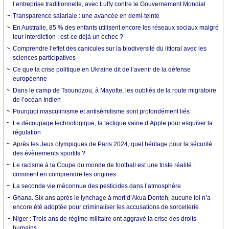
l’entreprise traditionnelle, avec Luffy contre le Gouvernement Mondial
Transparence salariale : une avancée en demi-teinte
En Australie, 85 % des enfants utilisent encore les réseaux sociaux malgré
leur interdiction : est-ce déjà un échec ?
Comprendre l’effet des canicules sur la biodiversité du littoral avec les
sciences participatives
Ce que la crise politique en Ukraine dit de l’avenir de la défense
européenne
Dans le camp de Tsoundzou, à Mayotte, les oubliés de la route migratoire
de l’océan Indien
Pourquoi masculinisme et antisémitisme sont profondément liés
Le découpage technologique, la tactique vaine d’Apple pour esquiver la
régulation
Après les Jeux olympiques de Paris 2024, quel héritage pour la sécurité
des évènements sportifs ?
Le racisme à la Coupe du monde de football est une triste réalité :
comment en comprendre les origines
La seconde vie méconnue des pesticides dans l’atmosphère
Ghana. Six ans après le lynchage à mort d’Akua Denteh, aucune loi n’a
encore été adoptée pour criminaliser les accusations de sorcellerie
Niger : Trois ans de régime militaire ont aggravé la crise des droits
humains