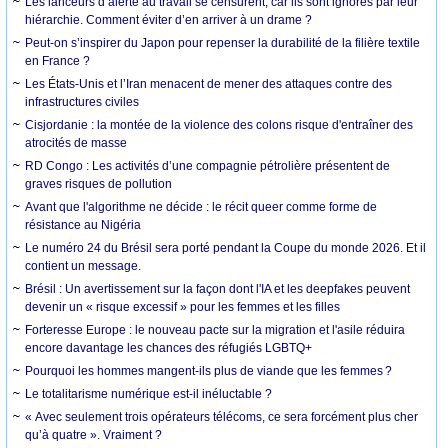
Les lanceurs d’alerte au travail se censurent, car ils sont ignorés par leur
hiérarchie. Comment éviter d’en arriver à un drame ?
Peut-on s’inspirer du Japon pour repenser la durabilité de la filière textile
en France ?
Les États-Unis et l’Iran menacent de mener des attaques contre des
infrastructures civiles
Cisjordanie : la montée de la violence des colons risque d'entraîner des
atrocités de masse
RD Congo : Les activités d’une compagnie pétrolière présentent de
graves risques de pollution
Avant que l'algorithme ne décide : le récit queer comme forme de
résistance au Nigéria
Le numéro 24 du Brésil sera porté pendant la Coupe du monde 2026. Et il
contient un message.
Brésil : Un avertissement sur la façon dont l'IA et les deepfakes peuvent
devenir un « risque excessif » pour les femmes et les filles
Forteresse Europe : le nouveau pacte sur la migration et l'asile réduira
encore davantage les chances des réfugiés LGBTQ+
Pourquoi les hommes mangent-ils plus de viande que les femmes ?
Le totalitarisme numérique est-il inéluctable ?
« Avec seulement trois opérateurs télécoms, ce sera forcément plus cher
qu’à quatre ». Vraiment ?