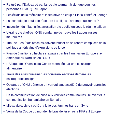
Refusé par l'État, exigé par la rue : le tournant historique pour les
personnes LGBTQ+ au Japon
Les éclats de la mémoire et la tentative de coup d'État à Trinité-et-Tobago
La technologie peut-elle résoudre les litiges d'arbitrage au kendo ?
Inspection du hijab, gifle, arrestation : le quotidien sous le régime taliban
Ukraine : le chef de l’ONU condamne de nouvelles frappes russes
meurtrières
Tribune. Les États africains doivent refuser de se rendre complices de la
politique américaine d’expulsions de force
Près de 6 millions d'hectares ravagés par les flammes en Europe et en
Amérique du Nord, selon l'ONU
L’Afrique de l’Ouest et du Centre menacée par une catastrophe
alimentaire
Traite des êtres humains : les nouveaux esclaves derrière les
escroqueries en ligne
Ouganda : l’ONU dénonce un verrouillage accéléré du pouvoir après les
élections
De la communication de crise aux voix des communautés : réinventer la
communication humanitaire en Somalie
Mieux vivre, vivre caché : la lutte des femmes trans en Syrie
Vente de la Coupe du monde : le bras de fer entre la FIFA et l’Europe