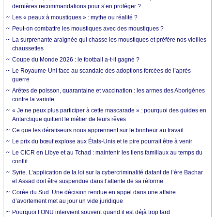
dernières recommandations pour s’en protéger ?
Les « peaux à moustiques » : mythe ou réalité ?
Peut-on combattre les moustiques avec des moustiques ?
La surprenante araignée qui chasse les moustiques et préfère nos vieilles
chaussettes
Coupe du Monde 2026 : le football a-t-il gagné ?
Le Royaume-Uni face au scandale des adoptions forcées de l’après-
guerre
Arêtes de poisson, quarantaine et vaccination : les armes des Aborigènes
contre la variole
« Je ne peux plus participer à cette mascarade » : pourquoi des guides en
Antarctique quittent le métier de leurs rêves
Ce que les dératiseurs nous apprennent sur le bonheur au travail
Le prix du bœuf explose aux États-Unis et le pire pourrait être à venir
Le CICR en Libye et au Tchad : maintenir les liens familiaux au temps du
conflit
Syrie. L’application de la loi sur la cybercriminalité datant de l’ère Bachar
el Assad doit être suspendue dans l’attente de sa réforme
Corée du Sud. Une décision rendue en appel dans une affaire
d’avortement met au jour un vide juridique
Pourquoi l’ONU intervient souvent quand il est déjà trop tard