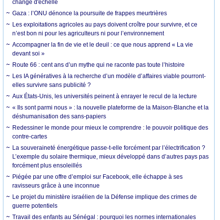
change d'échelle
Gaza : l’ONU dénonce la poursuite de frappes meurtrières
Les exploitations agricoles au pays doivent croître pour survivre, et ce
n’est bon ni pour les agriculteurs ni pour l’environnement
Accompagner la fin de vie et le deuil : ce que nous apprend « La vie
devant soi »
Route 66 : cent ans d’un mythe qui ne raconte pas toute l’histoire
Les IA génératives à la recherche d’un modèle d’affaires viable pourront-
elles survivre sans publicité ?
Aux États-Unis, les universités peinent à enrayer le recul de la lecture
« Ils sont parmi nous » : la nouvelle plateforme de la Maison-Blanche et la
déshumanisation des sans-papiers
Redessiner le monde pour mieux le comprendre : le pouvoir politique des
contre-cartes
La souveraineté énergétique passe-t-elle forcément par l’électrification ?
L’exemple du solaire thermique, mieux développé dans d’autres pays pas
forcément plus ensoleillés
Piégée par une offre d’emploi sur Facebook, elle échappe à ses
ravisseurs grâce à une inconnue
Le projet du ministère israélien de la Défense implique des crimes de
guerre potentiels
Travail des enfants au Sénégal : pourquoi les normes internationales