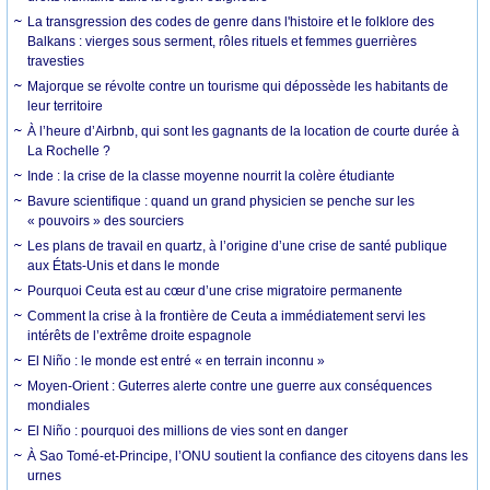
La transgression des codes de genre dans l'histoire et le folklore des
Balkans : vierges sous serment, rôles rituels et femmes guerrières
travesties
Majorque se révolte contre un tourisme qui dépossède les habitants de
leur territoire
À l’heure d’Airbnb, qui sont les gagnants de la location de courte durée à
La Rochelle ?
Inde : la crise de la classe moyenne nourrit la colère étudiante
Bavure scientifique : quand un grand physicien se penche sur les
« pouvoirs » des sourciers
Les plans de travail en quartz, à l’origine d’une crise de santé publique
aux États-Unis et dans le monde
Pourquoi Ceuta est au cœur d’une crise migratoire permanente
Comment la crise à la frontière de Ceuta a immédiatement servi les
intérêts de l’extrême droite espagnole
El Niño : le monde est entré « en terrain inconnu »
Moyen-Orient : Guterres alerte contre une guerre aux conséquences
mondiales
El Niño : pourquoi des millions de vies sont en danger
À Sao Tomé-et-Principe, l’ONU soutient la confiance des citoyens dans les
urnes