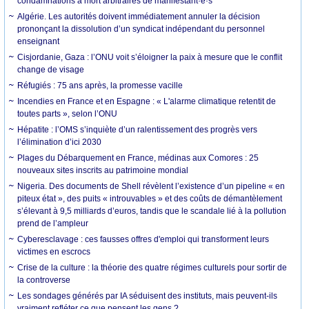
condamnations à mort arbitraires de manifestant·e·s
Algérie. Les autorités doivent immédiatement annuler la décision
prononçant la dissolution d’un syndicat indépendant du personnel
enseignant
Cisjordanie, Gaza : l’ONU voit s’éloigner la paix à mesure que le conflit
change de visage
Réfugiés : 75 ans après, la promesse vacille
Incendies en France et en Espagne : « L'alarme climatique retentit de
toutes parts », selon l’ONU
Hépatite : l’OMS s’inquiète d’un ralentissement des progrès vers
l’élimination d’ici 2030
Plages du Débarquement en France, médinas aux Comores : 25
nouveaux sites inscrits au patrimoine mondial
Nigeria. Des documents de Shell révèlent l’existence d’un pipeline « en
piteux état », des puits « introuvables » et des coûts de démantèlement
s’élevant à 9,5 milliards d’euros, tandis que le scandale lié à la pollution
prend de l’ampleur
Cyberesclavage : ces fausses offres d'emploi qui transforment leurs
victimes en escrocs
Crise de la culture : la théorie des quatre régimes culturels pour sortir de
la controverse
Les sondages générés par IA séduisent des instituts, mais peuvent-ils
vraiment refléter ce que pensent les gens ?