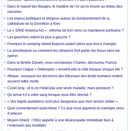
Dans le massif des Bauges, le mystère de l’or qu'on trouve au milieu des
calcaires
Les enjeux politiques et religieux autour du bombardement de la
cathédrale de la Dormition à Kiev
Le « SAVE America Act » : réforme de bon sens ou manœuvre partisane ?
Les gauchers votent-ils plus à gauche ?
Pourquoi le camping séduit toujours autant (alors que tout a changé)
La sonobiopsie ou comment les ultrasons font parler les tissus sans les
opérer
Dans la famille Darwin, vous connaissiez Charles, découvrez Francis
Pourquoi l’algue « Ostreopsis » envahit-elle la côte basque chaque été ?
Afrique : pourquoi les décisions des tribunaux des droits humains restent
souvent lettre morte
Covid long : et si ce n'était pas une seule maladie, mais plusieurs ?
Qu’arrive-t-il à votre sang lorsque vous êtes stressé ?
« Vos trajets quotidiens sont plus dangereux que mon ancien métier »
Quel consentement autochtone ? Ce que nous apprend un exemple venu
d’ailleurs
Moyen-Orient : l’ONU appelle à une désescalade immédiate face à
l’extension des hostilités