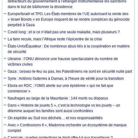
détracteurs du gouvernement à l’étranger instrumentalise les sanctions
dans le but de bâillonner la dissidence
Europe/Israël et TPO. Les États membres de l’UE autorisant la vente des
« Israel Bonds » en Europe risquent de se rendre complices du génocide
perpétré à Gaza
Covid long : et si ce n’était pas une seule maladie, mais plusieurs ?
La faim recule, mais l’Afrique reste l’épicentre de la crise
États-Unis/Équateur : De nombreux abus liés à la coopération en matière
de sécurité
Ukraine : l’ONU dénonce une hausse spectaculaire du nombre de
victimes civiles
Gaza : cessez-le-feu ou pas, les Palestiniens ne sont en sécurité nulle part
Syrie : António Guterres à Damas, à l'heure de vérité pour la transition
Ebola en RDC : l’OMS alerte sur une épidémie « qui ne fait que
commencer »
Naufrages au large de la Mauritanie : 144 morts ou disparus
Dans « Histoire de jouets 5 », c’est la technologie vs les jouets – un
dilemme auquel les familles sont aussi confrontées
On expédie au Sud nos déchets… et nos responsabilités
Avec « Confessions II », Madonna orchestre un écosystème de marque
complet
Canicule : quelles protections le droit offre-t-il aux travailleurs ?