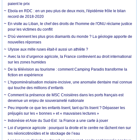
paient le prix
Ebola en RDC : en un peu plus de deux mois, l'épidémie frôle le bilan
record de 2018-2020
En visite au Liban, le chef des droits de l'homme de l'ONU réclame justice
pour les victimes du conflit
D'où viennent les plus gros diamants du monde ? La géologie apporte de
nouvelles réponses
Ulysse aux mille ruses était-il aussi un athlète ?
Avec la loi d’urgence agricole, la France contrevient au droit international
sur les zones humides
De la télévision au tourisme : comment Camping Paradis transforme la
fiction en expérience
L’hypominéralisation molaire-incisive, une anomalie dentaire mal connue
qui touche des millions d’enfants
Comment la présence de MSC Croisières dans les ports français est
devenue un enjeu de souveraineté nationale
Peu importe ce que les enfants lisent, tant qu’ils lisent ? Dépasser les
préjugés sur les « bonnes » et « mauvaises lectures »
Indonésie et Asie du Sud-Est : la France a une carte à jouer
Loi d’urgence agricole : pourquoi la droite et le centre ne lâchent rien sur
les néonicotinoïdes et le stockage de l’eau