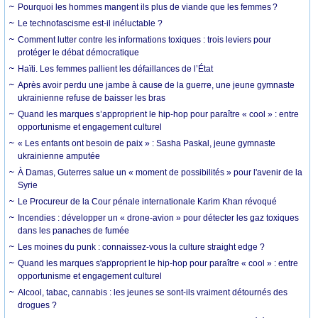
Pourquoi les hommes mangent ils plus de viande que les femmes ?
Le technofascisme est-il inéluctable ?
Comment lutter contre les informations toxiques : trois leviers pour
protéger le débat démocratique
Haïti. Les femmes pallient les défaillances de l’État
Après avoir perdu une jambe à cause de la guerre, une jeune gymnaste
ukrainienne refuse de baisser les bras
Quand les marques s’approprient le hip-hop pour paraître « cool » : entre
opportunisme et engagement culturel
« Les enfants ont besoin de paix » : Sasha Paskal, jeune gymnaste
ukrainienne amputée
À Damas, Guterres salue un « moment de possibilités » pour l'avenir de la
Syrie
Le Procureur de la Cour pénale internationale Karim Khan révoqué
Incendies : développer un « drone-avion » pour détecter les gaz toxiques
dans les panaches de fumée
Les moines du punk : connaissez-vous la culture straight edge ?
Quand les marques s'approprient le hip-hop pour paraître « cool » : entre
opportunisme et engagement culturel
Alcool, tabac, cannabis : les jeunes se sont-ils vraiment détournés des
drogues ?