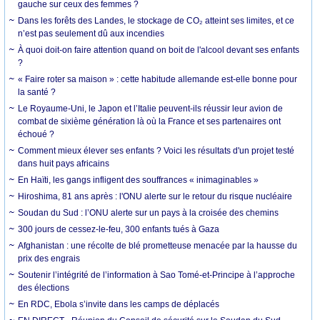
gauche sur ceux des femmes ?
Dans les forêts des Landes, le stockage de CO₂ atteint ses limites, et ce
n’est pas seulement dû aux incendies
À quoi doit-on faire attention quand on boit de l'alcool devant ses enfants
?
« Faire roter sa maison » : cette habitude allemande est-elle bonne pour
la santé ?
Le Royaume-Uni, le Japon et l’Italie peuvent-ils réussir leur avion de
combat de sixième génération là où la France et ses partenaires ont
échoué ?
Comment mieux élever ses enfants ? Voici les résultats d'un projet testé
dans huit pays africains
En Haïti, les gangs infligent des souffrances « inimaginables »
Hiroshima, 81 ans après : l'ONU alerte sur le retour du risque nucléaire
Soudan du Sud : l’ONU alerte sur un pays à la croisée des chemins
300 jours de cessez-le-feu, 300 enfants tués à Gaza
Afghanistan : une récolte de blé prometteuse menacée par la hausse du
prix des engrais
Soutenir l’intégrité de l’information à Sao Tomé-et-Principe à l’approche
des élections
En RDC, Ebola s’invite dans les camps de déplacés