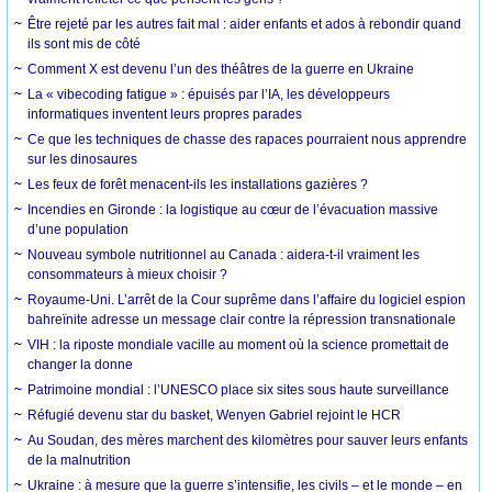
Être rejeté par les autres fait mal : aider enfants et ados à rebondir quand
ils sont mis de côté
Comment X est devenu l’un des théâtres de la guerre en Ukraine
La « vibecoding fatigue » : épuisés par l’IA, les développeurs
informatiques inventent leurs propres parades
Ce que les techniques de chasse des rapaces pourraient nous apprendre
sur les dinosaures
Les feux de forêt menacent-ils les installations gazières ?
Incendies en Gironde : la logistique au cœur de l’évacuation massive
d’une population
Nouveau symbole nutritionnel au Canada : aidera-t-il vraiment les
consommateurs à mieux choisir ?
Royaume-Uni. L’arrêt de la Cour suprême dans l’affaire du logiciel espion
bahreïnite adresse un message clair contre la répression transnationale
VIH : la riposte mondiale vacille au moment où la science promettait de
changer la donne
Patrimoine mondial : l’UNESCO place six sites sous haute surveillance
Réfugié devenu star du basket, Wenyen Gabriel rejoint le HCR
Au Soudan, des mères marchent des kilomètres pour sauver leurs enfants
de la malnutrition
Ukraine : à mesure que la guerre s’intensifie, les civils – et le monde – en