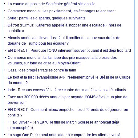
La course au poste de Secrétaire général s'intensifie
Commerce mondial : les prix flambent, les échanges ralentissent
Syrie : parmi les disparus, quelques survivants
Détroit d'Ormuz : Guterres appelle à stopper une escalade « hors de
contrôle »
Alcools américains invendus : faut-il profiter des nouveaux droits de
douane de Trump pour les écouler ?
EN DIRECT | Pourquoi l’ONU intervient souvent quand il est déjà trop tard
Commerce mondial : la flambée des prix masque la faiblesse des
volumes, sur fond de crise au Moyen-Orient
Gaza : des progrès fragiles contre la faim
Le foot et la foi : l’évangélisme a-t-il réellement privé le Brésil de la Coupe
du monde ?
Inde : Recours excessif à la force contre des manifestations d’étudiants
Face aux 300 000 décès annuels par noyade, l’OMS dévoile un plan de
prévention
EN DIRECT | Comment mieux empêcher les différends de dégénérer en
conflits ?
« Taxi Driver » : en 1976, le film de Martin Scorsese annonçait déjà
la manosphère
La saga One Piece peut nous aider à comprendre les alternatives à