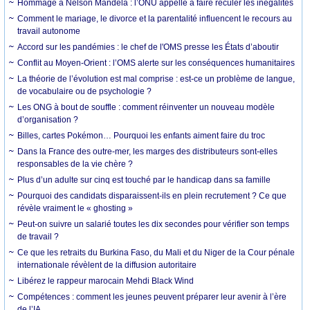
Hommage à Nelson Mandela : l’ONU appelle à faire reculer les inégalités
Comment le mariage, le divorce et la parentalité influencent le recours au
travail autonome
Accord sur les pandémies : le chef de l'OMS presse les États d’aboutir
Conflit au Moyen-Orient : l’OMS alerte sur les conséquences humanitaires
La théorie de l’évolution est mal comprise : est-ce un problème de langue,
de vocabulaire ou de psychologie ?
Les ONG à bout de souffle : comment réinventer un nouveau modèle
d’organisation ?
Billes, cartes Pokémon… Pourquoi les enfants aiment faire du troc
Dans la France des outre-mer, les marges des distributeurs sont-elles
responsables de la vie chère ?
Plus d’un adulte sur cinq est touché par le handicap dans sa famille
Pourquoi des candidats disparaissent-ils en plein recrutement ? Ce que
révèle vraiment le « ghosting »
Peut-on suivre un salarié toutes les dix secondes pour vérifier son temps
de travail ?
Ce que les retraits du Burkina Faso, du Mali et du Niger de la Cour pénale
internationale révèlent de la diffusion autoritaire
Libérez le rappeur marocain Mehdi Black Wind
Compétences : comment les jeunes peuvent préparer leur avenir à l’ère
de l’IA