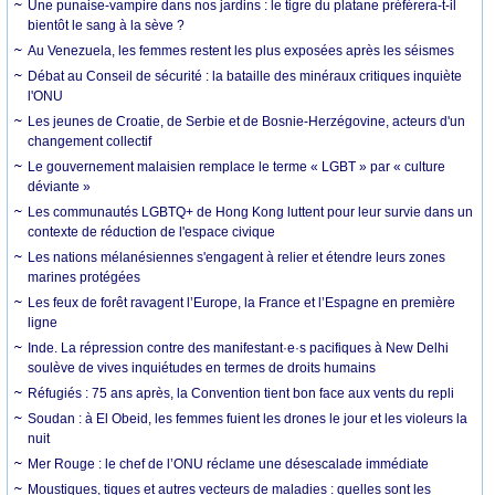
Une punaise-vampire dans nos jardins : le tigre du platane préférera-t-il
bientôt le sang à la sève ?
Au Venezuela, les femmes restent les plus exposées après les séismes
Débat au Conseil de sécurité : la bataille des minéraux critiques inquiète
l'ONU
Les jeunes de Croatie, de Serbie et de Bosnie-Herzégovine, acteurs d'un
changement collectif
Le gouvernement malaisien remplace le terme « LGBT » par « culture
déviante »
Les communautés LGBTQ+ de Hong Kong luttent pour leur survie dans un
contexte de réduction de l'espace civique
Les nations mélanésiennes s'engagent à relier et étendre leurs zones
marines protégées
Les feux de forêt ravagent l’Europe, la France et l’Espagne en première
ligne
Inde. La répression contre des manifestant·e·s pacifiques à New Delhi
soulève de vives inquiétudes en termes de droits humains
Réfugiés : 75 ans après, la Convention tient bon face aux vents du repli
Soudan : à El Obeid, les femmes fuient les drones le jour et les violeurs la
nuit
Mer Rouge : le chef de l’ONU réclame une désescalade immédiate
Moustiques, tiques et autres vecteurs de maladies : quelles sont les