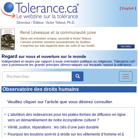
[
]
English
Directeur / Éditeur: Victor Teboul, Ph.D.
Regard
sur nous et ouverture sur le monde
Indépendant et neutre par rapport à toute orientation politique ou religieuse, Tolerance.ca
®
vise à promouvoir les grands principes démocratiques sur lesquels repose la tolérance.
Toggl
naviga
Observatoire des droits humains
Veuillez cliquer sur l'article que vous désirez consulter.
L’abolition des redevances pour les plates-formes de diffusion en ligne :
vers un démantèlement de notre écosystème culturel ?
Vérité, justice, réparations : les clés d’une paix durable
Pourquoi les boutons sont-ils à droite sur les vêtements d’homme et à