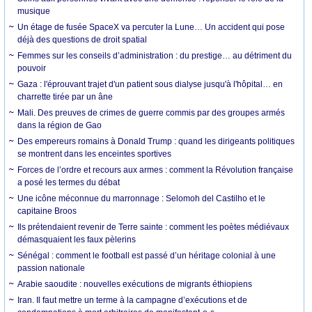
musique
Un étage de fusée SpaceX va percuter la Lune… Un accident qui pose
déjà des questions de droit spatial
Femmes sur les conseils d’administration : du prestige… au détriment du
pouvoir
Gaza : l'éprouvant trajet d'un patient sous dialyse jusqu'à l'hôpital… en
charrette tirée par un âne
Mali. Des preuves de crimes de guerre commis par des groupes armés
dans la région de Gao
Des empereurs romains à Donald Trump : quand les dirigeants politiques
se montrent dans les enceintes sportives
Forces de l’ordre et recours aux armes : comment la Révolution française
a posé les termes du débat
Une icône méconnue du marronnage : Selomoh del Castilho et le
capitaine Broos
Ils prétendaient revenir de Terre sainte : comment les poètes médiévaux
démasquaient les faux pèlerins
Sénégal : comment le football est passé d’un héritage colonial à une
passion nationale
Arabie saoudite : nouvelles exécutions de migrants éthiopiens
Iran. Il faut mettre un terme à la campagne d’exécutions et de