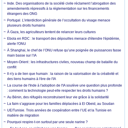
Inde. Des organisations de la société civile réclament l’abrogation des
amendements répressifs à la réglementation sur les financements
étrangers des ONG
Portugal. L’interdiction générale de l’occultation du visage menace
plusieurs droits humains
À Gaza, les agriculteurs tentent de relancer leurs cultures
Ebola en RDC : le transport des dépouilles menace d'étendre l'épidémie,
alerte l'ONU
À Shanghai, le chef de l’ONU refuse qu’une poignée de puissances fasse
main basse sur l’IA
Moyen-Orient : les infrastructures civiles, nouveau champ de bataille du
conflit
Il n'y a de lien que humain : la raison de la valorisation de la créativité et
des liens humains à l'ère de l'IA
La course de l'Inde à l'adoption de l'IA soulève une question plus profonde
: comment la technologie peut-elle respecter les droits humains ?
Au Bénin, des réfugiés reconstruisent leur vie grâce à la solidarité
La faim s’aggrave pour les familles déplacées à El Obeid, au Soudan
UE/Tunisie. Trois années de coopération entre l’UE et la Tunisie en
matière de migration
Pourquoi respire-t-on surtout par une seule narine ?