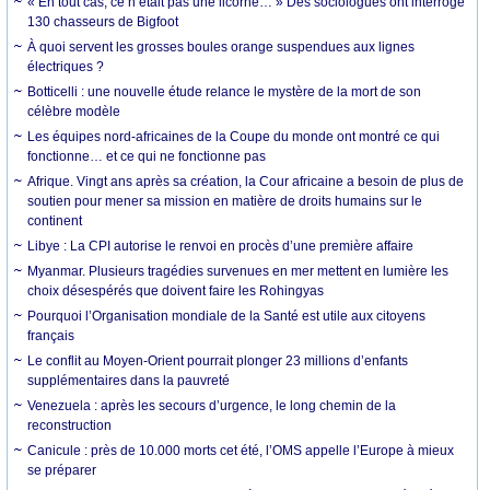
« En tout cas, ce n’était pas une licorne… » Des sociologues ont interrogé
130 chasseurs de Bigfoot
À quoi servent les grosses boules orange suspendues aux lignes
électriques ?
Botticelli : une nouvelle étude relance le mystère de la mort de son
célèbre modèle
Les équipes nord-africaines de la Coupe du monde ont montré ce qui
fonctionne… et ce qui ne fonctionne pas
Afrique. Vingt ans après sa création, la Cour africaine a besoin de plus de
soutien pour mener sa mission en matière de droits humains sur le
continent
Libye : La CPI autorise le renvoi en procès d’une première affaire
Myanmar. Plusieurs tragédies survenues en mer mettent en lumière les
choix désespérés que doivent faire les Rohingyas
Pourquoi l’Organisation mondiale de la Santé est utile aux citoyens
français
Le conflit au Moyen-Orient pourrait plonger 23 millions d’enfants
supplémentaires dans la pauvreté
Venezuela : après les secours d’urgence, le long chemin de la
reconstruction
Canicule : près de 10.000 morts cet été, l’OMS appelle l’Europe à mieux
se préparer