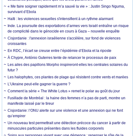
« Me faire soigner rapidement m’a sauvé la vie » : Justin Singo Nguma,
survivant d’Ebola
Haïti : les violences sexuelles s'intensifient à un rythme alarmant
Inde. La poursuite des exportations d’armes vers Israël entraîne un risque
de complicité dans le génocide en cours à Gaza – nouvelle enquête
Cisjordanie : l'annexion israélienne s'accélère, sur fond de violences
croissantes
En RDC, l’écart se creuse entre l’épidémie d’Ebola et la riposte
À Chypre, António Guterres tente de relancer le processus de paix
Les ailes des papillons Morpho inspireront-elles les centrales solaires du
futur ?
Les halophytes, ces plantes de plage qui résistent contre vents et marées
L’Ukraine peut-elle gagner la guerre ?
Comment la série « The White Lotus » remet le polar au goût du jour
Fusillade de Montréal : la haine des femmes n’a pas de parti, montre un
manifeste laissé par le tireur
Cisjordanie: l’ONU alerte sur une violence et une annexion qui ne font
qu’empirer
Un nouveau test permettrait une détection précoce du cancer à partir de
minuscules particules présentes dans les fluides corporels
Soins aux personnes vivant avec une démence : repenser le rôle de la