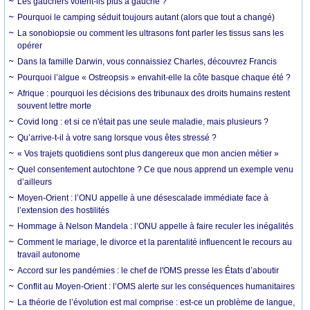
Les gauchers votent-ils plus à gauche ?
Pourquoi le camping séduit toujours autant (alors que tout a changé)
La sonobiopsie ou comment les ultrasons font parler les tissus sans les
opérer
Dans la famille Darwin, vous connaissiez Charles, découvrez Francis
Pourquoi l’algue « Ostreopsis » envahit-elle la côte basque chaque été ?
Afrique : pourquoi les décisions des tribunaux des droits humains restent
souvent lettre morte
Covid long : et si ce n'était pas une seule maladie, mais plusieurs ?
Qu’arrive-t-il à votre sang lorsque vous êtes stressé ?
« Vos trajets quotidiens sont plus dangereux que mon ancien métier »
Quel consentement autochtone ? Ce que nous apprend un exemple venu
d’ailleurs
Moyen-Orient : l’ONU appelle à une désescalade immédiate face à
l’extension des hostilités
Hommage à Nelson Mandela : l’ONU appelle à faire reculer les inégalités
Comment le mariage, le divorce et la parentalité influencent le recours au
travail autonome
Accord sur les pandémies : le chef de l'OMS presse les États d’aboutir
Conflit au Moyen-Orient : l’OMS alerte sur les conséquences humanitaires
La théorie de l’évolution est mal comprise : est-ce un problème de langue,