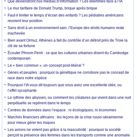
Que deviendront nos médias d’information ? Les dilemmes face à l’IA
Le mur tarifaire de Donald Trump, brique après brique
Faut-il limiter le temps d’écran des enfants ? Les pédiatres américains
revoient leur position
Sans droit à un environnement sain, l’Europe des droits humains reste
inachevée
Bien avant Ormuz, Athènes a fait du contrôle d’un détroit près de Troie la
clé de sa fortune
Écouter Phnom Penh : ce que les cultures urbaines disent du Cambodge
contemporain
Le « bien commun », un concept post-libéral ?
Gènes et peuples : pourquoi la génétique ne corrobore pas le concept de
race dans notre espèce
Pourquoi l’IA vous dit toujours que vous avez une excellente idée, ou
l’effet sycophante
Le rythme des abysses, ou comment les créatures qui vivent dans une nuit
perpétuelle se repèrent dans le temps
Centres de données dans l’espace : ni écologiques, ni économes
Marchés financiers africains : les leçons de la crise russo-ukrainienne
pour mieux gérer les risques
Les avions ne volent pas grâce à la masculinité : pourquoi la société
perçoit la présence des femmes dans les transports comme une anomalie