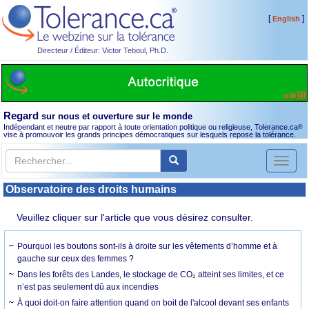
[
]
English
Directeur / Éditeur: Victor Teboul, Ph.D.
Regard
sur nous et ouverture sur le monde
Indépendant et neutre par rapport à toute orientation politique ou religieuse, Tolerance.ca
®
vise à promouvoir les grands principes démocratiques sur lesquels repose la tolérance.
Toggl
naviga
Observatoire des droits humains
Veuillez cliquer sur l'article que vous désirez consulter.
Pourquoi les boutons sont-ils à droite sur les vêtements d’homme et à
gauche sur ceux des femmes ?
Dans les forêts des Landes, le stockage de CO₂ atteint ses limites, et ce
n’est pas seulement dû aux incendies
À quoi doit-on faire attention quand on boit de l'alcool devant ses enfants