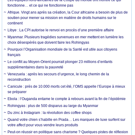
fonctionne… et ce qui ne fonctionne pas
Afrique. Vingt ans après sa création, la Cour africaine a besoin de plus de
soutien pour mener sa mission en matière de droits humains sur le
continent
Libye : La CPI autorise le renvoi en procès d’une première affaire
Myanmar. Plusieurs tragédies survenues en mer mettent en lumière les
choix désespérés que doivent faire les Rohingyas
Pourquoi l’Organisation mondiale de la Santé est utile aux citoyens
français
Le conflit au Moyen-Orient pourrait plonger 23 millions d’enfants
supplémentaires dans la pauvreté
Venezuela : après les secours d’urgence, le long chemin de la
reconstruction
Canicule : près de 10.000 morts cet été, l’OMS appelle l’Europe à mieux
se préparer
Ebola : l’Ouganda entame le compte à rebours avant la fin de l’épidémie
Rohingyas : plus de 500 disparus au large du Myanmar
Du zinc à Instagram : la révolution des coffee shops
Quand votre chien s’habille en Prada… Les marques de luxe surfent sur
votre affect pour vous vendre leurs produits
Peut-on réussir en politique sans charisme ? Quelques pistes de réflexion