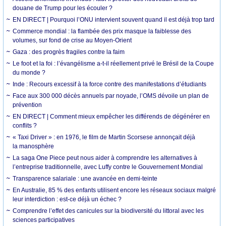
douane de Trump pour les écouler ?
EN DIRECT | Pourquoi l’ONU intervient souvent quand il est déjà trop tard
Commerce mondial : la flambée des prix masque la faiblesse des
volumes, sur fond de crise au Moyen-Orient
Gaza : des progrès fragiles contre la faim
Le foot et la foi : l’évangélisme a-t-il réellement privé le Brésil de la Coupe
du monde ?
Inde : Recours excessif à la force contre des manifestations d’étudiants
Face aux 300 000 décès annuels par noyade, l’OMS dévoile un plan de
prévention
EN DIRECT | Comment mieux empêcher les différends de dégénérer en
conflits ?
« Taxi Driver » : en 1976, le film de Martin Scorsese annonçait déjà
la manosphère
La saga One Piece peut nous aider à comprendre les alternatives à
l’entreprise traditionnelle, avec Luffy contre le Gouvernement Mondial
Transparence salariale : une avancée en demi-teinte
En Australie, 85 % des enfants utilisent encore les réseaux sociaux malgré
leur interdiction : est-ce déjà un échec ?
Comprendre l’effet des canicules sur la biodiversité du littoral avec les
sciences participatives