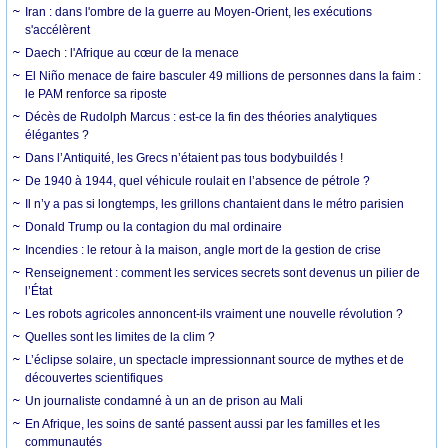
Iran : dans l'ombre de la guerre au Moyen-Orient, les exécutions
s'accélèrent
Daech : l'Afrique au cœur de la menace
El Niño menace de faire basculer 49 millions de personnes dans la faim :
le PAM renforce sa riposte
Décès de Rudolph Marcus : est-ce la fin des théories analytiques
élégantes ?
Dans l’Antiquité, les Grecs n’étaient pas tous bodybuildés !
De 1940 à 1944, quel véhicule roulait en l’absence de pétrole ?
Il n’y a pas si longtemps, les grillons chantaient dans le métro parisien
Donald Trump ou la contagion du mal ordinaire
Incendies : le retour à la maison, angle mort de la gestion de crise
Renseignement : comment les services secrets sont devenus un pilier de
l’État
Les robots agricoles annoncent-ils vraiment une nouvelle révolution ?
Quelles sont les limites de la clim ?
L’éclipse solaire, un spectacle impressionnant source de mythes et de
découvertes scientifiques
Un journaliste condamné à un an de prison au Mali
En Afrique, les soins de santé passent aussi par les familles et les
communautés