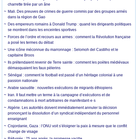
charrette tirée par un âne
Mali. Des preuves de crimes de guerre commis par des groupes armés
dans la région de Gao
Des empereurs romains à Donald Trump : quand les dirigeants politiques
se montrent dans les enceintes sportives
Forces de l’ordre et recours aux armes : comment la Révolution française
a posé les termes du débat
Une icône méconnue du marronnage : Selomoh del Castilho et le
capitaine Broos
Ils prétendaient revenir de Terre sainte : comment les poètes médiévaux
démasquaient les faux pèlerins
Sénégal : comment le football est passé d’un héritage colonial à une
passion nationale
Arabie saoudite : nouvelles exécutions de migrants éthiopiens
Iran. Il faut mettre un terme à la campagne d’exécutions et de
condamnations à mort arbitraires de manifestant·e·s
Algérie. Les autorités doivent immédiatement annuler la décision
prononçant la dissolution d’un syndicat indépendant du personnel
enseignant
Cisjordanie, Gaza : l’ONU voit s’éloigner la paix à mesure que le conflit
change de visage
Réfugiés : 75 ans après, la promesse vacille