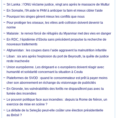
Sri Lanka : l’ONU réclame justice, vingt ans après le massacre de Muttur
En Somalie, l'IA aide le PAM à anticiper la faim et mieux cibler l'aide
Pourquoi les singes gèrent mieux les conflits que nous
Pour protéger les oiseaux, les vitres anti-collision doivent devenir la
norme
Malaisie : le renvoi forcé de réfugiés du Myanmar met des vies en danger
En RDC, l’épidémie d’Ebola sans précédent propulse la recherche de
nouveaux traitements
Afghanistan : les coupes dans l’aide aggravent la malnutrition infantile
Liban : six ans après l'explosion du port de Beyrouth, la quête de justice
reste inachevée
Union européenne. Les dirigeant·e·s européens doivent réagir avec
humanité et solidarité concernant la situation à Ceuta
Plateformes de SVOD : quand le consommateur est prêt à payer moins
cher son abonnement en échange du visionnage de publicités
En Gironde, les vulnérabilités des forêts ne disparaîtront pas avec la
fumée des incendies
Le pouvoir politique face aux incendies : depuis la Rome de Néron, un
exercice de mise en scène ?
La défaite de la Seleção peut-elle coûter une élection présidentielle
au Brésil ?