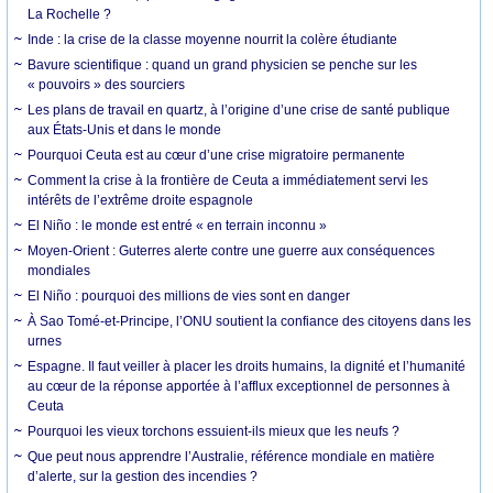
La Rochelle ?
Inde : la crise de la classe moyenne nourrit la colère étudiante
Bavure scientifique : quand un grand physicien se penche sur les
« pouvoirs » des sourciers
Les plans de travail en quartz, à l’origine d’une crise de santé publique
aux États-Unis et dans le monde
Pourquoi Ceuta est au cœur d’une crise migratoire permanente
Comment la crise à la frontière de Ceuta a immédiatement servi les
intérêts de l’extrême droite espagnole
El Niño : le monde est entré « en terrain inconnu »
Moyen-Orient : Guterres alerte contre une guerre aux conséquences
mondiales
El Niño : pourquoi des millions de vies sont en danger
À Sao Tomé-et-Principe, l’ONU soutient la confiance des citoyens dans les
urnes
Espagne. Il faut veiller à placer les droits humains, la dignité et l’humanité
au cœur de la réponse apportée à l’afflux exceptionnel de personnes à
Ceuta
Pourquoi les vieux torchons essuient-ils mieux que les neufs ?
Que peut nous apprendre l’Australie, référence mondiale en matière
d’alerte, sur la gestion des incendies ?