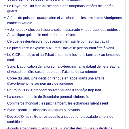
Le Royaume-Uni face au scandale des adoptions forcées de l’après-
guerre
Arêtes de poisson, quarantaine et vaccination : les armes des Aborigènes
contre la variole
« Je ne peux plus participer à cette mascarade » : pourquoi des guides en
Antarctique quittent le métier de leurs rêves
Ce que les dératiseurs nous apprennent sur le bonheur au travail
Le prix du bœuf explose aux États-Unis et le pire pourrait être à venir
Le CICR en Libye et au Tchad : maintenir les liens familiaux au temps du
conflit
Syrie. L’application de la loi sur la cybercriminalité datant de l’ère Bachar
el Assad doit être suspendue dans l’attente de sa réforme
Corée du Sud. Une décision rendue en appel dans une affaire
d’avortement met au jour un vide juridique
Pourquoi l’ONU intervient souvent quand il est déjà trop tard
La course au poste de Secrétaire général s'intensifie
Commerce mondial : les prix flambent, les échanges ralentissent
Syrie : parmi les disparus, quelques survivants
Détroit d'Ormuz : Guterres appelle à stopper une escalade « hors de
contrôle »
Alcools américains invendus : faut-il profiter des nouveaux droits de