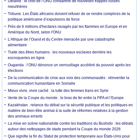
Ukraine : le chef de l’ONU condamne de nouvelles frappes russes
meurtrières
Tribune. Les États africains doivent refuser de se rendre complices de la
politique américaine d’expulsions de force
Près de 6 millions d'hectares ravagés par les flammes en Europe et en
Amérique du Nord, selon l'ONU
L’Afrique de l’Ouest et du Centre menacée par une catastrophe
alimentaire
Traite des êtres humains : les nouveaux esclaves derrière les
escroqueries en ligne
Ouganda : l’ONU dénonce un verrouillage accéléré du pouvoir après les
élections
De la communication de crise aux voix des communautés : réinventer la
communication humanitaire en Somalie
Mieux vivre, vivre caché : la lutte des femmes trans en Syrie
Vente de la Coupe du monde : le bras de fer entre la FIFA et l’Europe
Kazakhstan : relance du débat sur la sécurité publique et les politiques en
matière de bien-être animal à la suite de réformes relatives à la gestion
des animaux errants
La mise en scène nationaliste contre les traditions du Bushido : les débats
autour des nettoyages de stade pendant la Coupe du monde 2026
Que signifie la fin du Statut de protection temporaire aux États-Unis pour