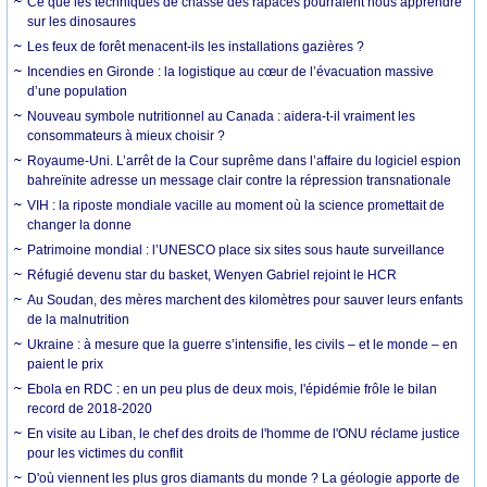
Ce que les techniques de chasse des rapaces pourraient nous apprendre
sur les dinosaures
Les feux de forêt menacent-ils les installations gazières ?
Incendies en Gironde : la logistique au cœur de l’évacuation massive
d’une population
Nouveau symbole nutritionnel au Canada : aidera-t-il vraiment les
consommateurs à mieux choisir ?
Royaume-Uni. L’arrêt de la Cour suprême dans l’affaire du logiciel espion
bahreïnite adresse un message clair contre la répression transnationale
VIH : la riposte mondiale vacille au moment où la science promettait de
changer la donne
Patrimoine mondial : l’UNESCO place six sites sous haute surveillance
Réfugié devenu star du basket, Wenyen Gabriel rejoint le HCR
Au Soudan, des mères marchent des kilomètres pour sauver leurs enfants
de la malnutrition
Ukraine : à mesure que la guerre s’intensifie, les civils – et le monde – en
paient le prix
Ebola en RDC : en un peu plus de deux mois, l'épidémie frôle le bilan
record de 2018-2020
En visite au Liban, le chef des droits de l'homme de l'ONU réclame justice
pour les victimes du conflit
D'où viennent les plus gros diamants du monde ? La géologie apporte de