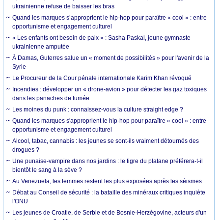
ukrainienne refuse de baisser les bras
Quand les marques s’approprient le hip-hop pour paraître « cool » : entre
opportunisme et engagement culturel
« Les enfants ont besoin de paix » : Sasha Paskal, jeune gymnaste
ukrainienne amputée
À Damas, Guterres salue un « moment de possibilités » pour l'avenir de la
Syrie
Le Procureur de la Cour pénale internationale Karim Khan révoqué
Incendies : développer un « drone-avion » pour détecter les gaz toxiques
dans les panaches de fumée
Les moines du punk : connaissez-vous la culture straight edge ?
Quand les marques s'approprient le hip-hop pour paraître « cool » : entre
opportunisme et engagement culturel
Alcool, tabac, cannabis : les jeunes se sont-ils vraiment détournés des
drogues ?
Une punaise-vampire dans nos jardins : le tigre du platane préférera-t-il
bientôt le sang à la sève ?
Au Venezuela, les femmes restent les plus exposées après les séismes
Débat au Conseil de sécurité : la bataille des minéraux critiques inquiète
l'ONU
Les jeunes de Croatie, de Serbie et de Bosnie-Herzégovine, acteurs d'un