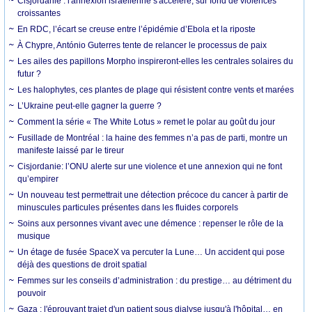
Cisjordanie : l'annexion israélienne s'accélère, sur fond de violences
croissantes
En RDC, l’écart se creuse entre l’épidémie d’Ebola et la riposte
À Chypre, António Guterres tente de relancer le processus de paix
Les ailes des papillons Morpho inspireront-elles les centrales solaires du
futur ?
Les halophytes, ces plantes de plage qui résistent contre vents et marées
L’Ukraine peut-elle gagner la guerre ?
Comment la série « The White Lotus » remet le polar au goût du jour
Fusillade de Montréal : la haine des femmes n’a pas de parti, montre un
manifeste laissé par le tireur
Cisjordanie: l’ONU alerte sur une violence et une annexion qui ne font
qu’empirer
Un nouveau test permettrait une détection précoce du cancer à partir de
minuscules particules présentes dans les fluides corporels
Soins aux personnes vivant avec une démence : repenser le rôle de la
musique
Un étage de fusée SpaceX va percuter la Lune… Un accident qui pose
déjà des questions de droit spatial
Femmes sur les conseils d’administration : du prestige… au détriment du
pouvoir
Gaza : l'éprouvant trajet d'un patient sous dialyse jusqu'à l'hôpital… en