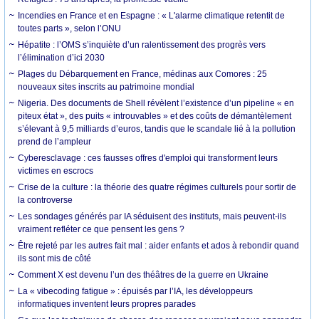
Incendies en France et en Espagne : « L'alarme climatique retentit de
toutes parts », selon l’ONU
Hépatite : l’OMS s’inquiète d’un ralentissement des progrès vers
l’élimination d’ici 2030
Plages du Débarquement en France, médinas aux Comores : 25
nouveaux sites inscrits au patrimoine mondial
Nigeria. Des documents de Shell révèlent l’existence d’un pipeline « en
piteux état », des puits « introuvables » et des coûts de démantèlement
s’élevant à 9,5 milliards d’euros, tandis que le scandale lié à la pollution
prend de l’ampleur
Cyberesclavage : ces fausses offres d'emploi qui transforment leurs
victimes en escrocs
Crise de la culture : la théorie des quatre régimes culturels pour sortir de
la controverse
Les sondages générés par IA séduisent des instituts, mais peuvent-ils
vraiment refléter ce que pensent les gens ?
Être rejeté par les autres fait mal : aider enfants et ados à rebondir quand
ils sont mis de côté
Comment X est devenu l’un des théâtres de la guerre en Ukraine
La « vibecoding fatigue » : épuisés par l’IA, les développeurs
informatiques inventent leurs propres parades