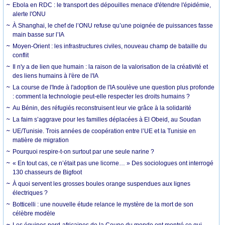
Ebola en RDC : le transport des dépouilles menace d'étendre l'épidémie,
alerte l'ONU
À Shanghai, le chef de l’ONU refuse qu’une poignée de puissances fasse
main basse sur l’IA
Moyen-Orient : les infrastructures civiles, nouveau champ de bataille du
conflit
Il n'y a de lien que humain : la raison de la valorisation de la créativité et
des liens humains à l'ère de l'IA
La course de l'Inde à l'adoption de l'IA soulève une question plus profonde
: comment la technologie peut-elle respecter les droits humains ?
Au Bénin, des réfugiés reconstruisent leur vie grâce à la solidarité
La faim s’aggrave pour les familles déplacées à El Obeid, au Soudan
UE/Tunisie. Trois années de coopération entre l’UE et la Tunisie en
matière de migration
Pourquoi respire-t-on surtout par une seule narine ?
« En tout cas, ce n’était pas une licorne… » Des sociologues ont interrogé
130 chasseurs de Bigfoot
À quoi servent les grosses boules orange suspendues aux lignes
électriques ?
Botticelli : une nouvelle étude relance le mystère de la mort de son
célèbre modèle
Les équipes nord-africaines de la Coupe du monde ont montré ce qui