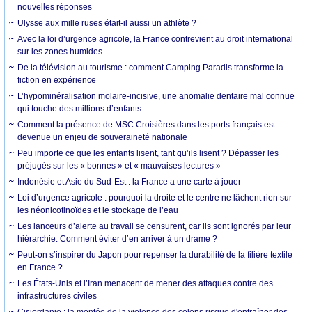
nouvelles réponses
Ulysse aux mille ruses était-il aussi un athlète ?
Avec la loi d’urgence agricole, la France contrevient au droit international
sur les zones humides
De la télévision au tourisme : comment Camping Paradis transforme la
fiction en expérience
L’hypominéralisation molaire-incisive, une anomalie dentaire mal connue
qui touche des millions d’enfants
Comment la présence de MSC Croisières dans les ports français est
devenue un enjeu de souveraineté nationale
Peu importe ce que les enfants lisent, tant qu’ils lisent ? Dépasser les
préjugés sur les « bonnes » et « mauvaises lectures »
Indonésie et Asie du Sud-Est : la France a une carte à jouer
Loi d’urgence agricole : pourquoi la droite et le centre ne lâchent rien sur
les néonicotinoïdes et le stockage de l’eau
Les lanceurs d’alerte au travail se censurent, car ils sont ignorés par leur
hiérarchie. Comment éviter d’en arriver à un drame ?
Peut-on s’inspirer du Japon pour repenser la durabilité de la filière textile
en France ?
Les États-Unis et l’Iran menacent de mener des attaques contre des
infrastructures civiles
Cisjordanie : la montée de la violence des colons risque d'entraîner des