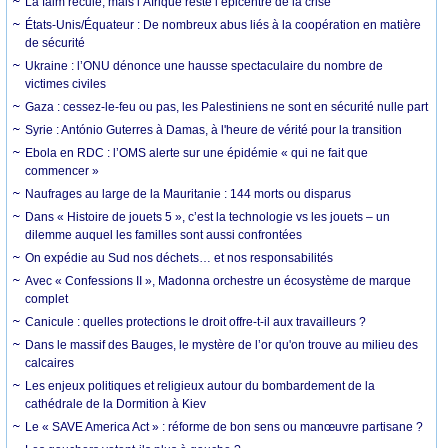
La faim recule, mais l’Afrique reste l’épicentre de la crise
États-Unis/Équateur : De nombreux abus liés à la coopération en matière
de sécurité
Ukraine : l’ONU dénonce une hausse spectaculaire du nombre de
victimes civiles
Gaza : cessez-le-feu ou pas, les Palestiniens ne sont en sécurité nulle part
Syrie : António Guterres à Damas, à l'heure de vérité pour la transition
Ebola en RDC : l’OMS alerte sur une épidémie « qui ne fait que
commencer »
Naufrages au large de la Mauritanie : 144 morts ou disparus
Dans « Histoire de jouets 5 », c’est la technologie vs les jouets – un
dilemme auquel les familles sont aussi confrontées
On expédie au Sud nos déchets… et nos responsabilités
Avec « Confessions II », Madonna orchestre un écosystème de marque
complet
Canicule : quelles protections le droit offre-t-il aux travailleurs ?
Dans le massif des Bauges, le mystère de l’or qu'on trouve au milieu des
calcaires
Les enjeux politiques et religieux autour du bombardement de la
cathédrale de la Dormition à Kiev
Le « SAVE America Act » : réforme de bon sens ou manœuvre partisane ?