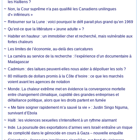
les Haïtiens ?
Non, la Cour suprême n'a pas qualifié les Canadiens unilingues
d'« inférieurs »
Retourner sur la Lune : voici pourquoi le défi parait plus grand qu’en 1969
Qu’est-ce que la littérature « jeune adulte » ?
Habiter en hauteur : un immobilier cher et recherché, mais vulnérable aux
fortes chaleurs
Les limites de l’économie, au-delà des caricatures
La caméra au service de la recherche : l’expérience d’un documentaire à
Madagascar
Cadmium : des laitues peuvent-elles nous aider à dépolluer les sols ?
80 milliards de dollars promis à la Côte d’Ivoire : ce que les marchés
voient avant les agences de notation
Monde. La chaleur extrême met en évidence la convergence mortelle
entre changement climatique, cupidité des grandes entreprises et
défaillance politique, alors que les droits partent en fumée
« Me faire soigner rapidement m’a sauvé la vie » : Justin Singo Nguma,
survivant d’Ebola
Haïti : les violences sexuelles s'intensifient à un rythme alarmant
Inde. La poursuite des exportations d’armes vers Israël entraîne un risque
de complicité dans le génocide en cours à Gaza – nouvelle enquête