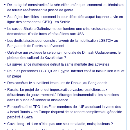
De la dignité menstruelle à la sécurité numérique : comment les féministes
de terrain redéfinissent la justice de genre
Stratégies invisibles : comment la peur d'être démasqué façonne la vie en
ligne des personnes LGBTQ+ en Serbie
Le cas de Shakira Galíndez met en lumière une crise croissante pour les
demandeurs d'asile trans vénézuéliens aux USA
Les droits laissés pour compte : l'avenir de la mobilisation LGBTQI+ au
Bangladesh de l'après-soulèvement
Qu'est-ce qui explique la célébrité mondiale de Dimash Qudaibergen, le
phénomène culturel du Kazakhstan ?
La surveillance numérique détruit la santé mentale des activistes
Pour les personnes LGBTQ+ en Égypte, Internet est à la fois un lien vital et
un piège
Des caméras IA surveillent les routes de Dhaka, au Bangladesh
Russie. Le projet de loi qui imposerait de vastes restrictions aux
détracteurs du gouvernement à l’étranger instrumentalise les sanctions
dans le but de bâillonner la dissidence
Europe/Israël et TPO. Les États membres de l’UE autorisant la vente des
« Israel Bonds » en Europe risquent de se rendre complices du génocide
perpétré à Gaza
Covid long : et si ce n’était pas une seule maladie, mais plusieurs ?