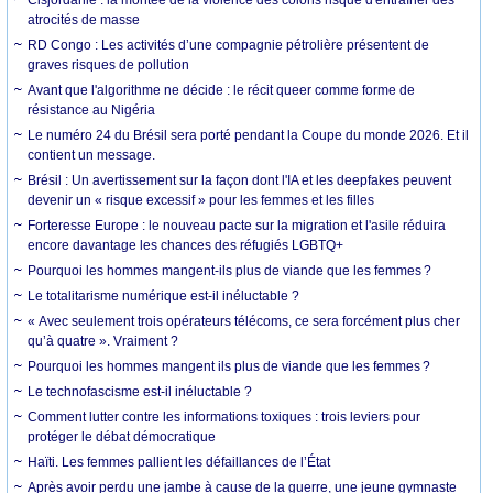
atrocités de masse
RD Congo : Les activités d’une compagnie pétrolière présentent de
graves risques de pollution
Avant que l'algorithme ne décide : le récit queer comme forme de
résistance au Nigéria
Le numéro 24 du Brésil sera porté pendant la Coupe du monde 2026. Et il
contient un message.
Brésil : Un avertissement sur la façon dont l'IA et les deepfakes peuvent
devenir un « risque excessif » pour les femmes et les filles
Forteresse Europe : le nouveau pacte sur la migration et l'asile réduira
encore davantage les chances des réfugiés LGBTQ+
Pourquoi les hommes mangent-ils plus de viande que les femmes ?
Le totalitarisme numérique est-il inéluctable ?
« Avec seulement trois opérateurs télécoms, ce sera forcément plus cher
qu’à quatre ». Vraiment ?
Pourquoi les hommes mangent ils plus de viande que les femmes ?
Le technofascisme est-il inéluctable ?
Comment lutter contre les informations toxiques : trois leviers pour
protéger le débat démocratique
Haïti. Les femmes pallient les défaillances de l’État
Après avoir perdu une jambe à cause de la guerre, une jeune gymnaste