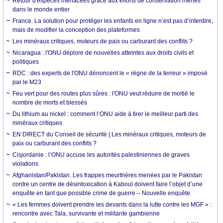
Retour d'espèces menacées grâce aux efforts de conservation menés
dans le monde entier
France. La solution pour protéger les enfants en ligne n’est pas d’interdire,
mais de modifier la conception des plateformes
Les minéraux critiques, moteurs de paix ou carburant des conflits ?
Nicaragua : l'ONU déplore de nouvelles atteintes aux droits civils et
politiques
RDC : des experts de l'ONU dénoncent le « règne de la terreur » imposé
par le M23
Feu vert pour des routes plus sûres : l'ONU veut réduire de moitié le
nombre de morts et blessés
Du lithium au nickel : comment l’ONU aide à tirer le meilleur parti des
minéraux critiques
EN DIRECT du Conseil de sécurité | Les minéraux critiques, moteurs de
paix ou carburant des conflits ?
Cisjordanie : l’ONU accuse les autorités palestiniennes de graves
violations
Afghanistan/Pakistan. Les frappes meurtrières menées par le Pakistan
contre un centre de désintoxication à Kaboul doivent faire l’objet d’une
enquête en tant que possible crime de guerre – Nouvelle enquête
« Les femmes doivent prendre les devants dans la lutte contre les MGF » :
rencontre avec Tala, survivante et militante gambienne