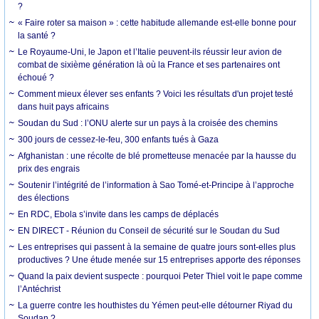
?
« Faire roter sa maison » : cette habitude allemande est-elle bonne pour
la santé ?
Le Royaume-Uni, le Japon et l’Italie peuvent-ils réussir leur avion de
combat de sixième génération là où la France et ses partenaires ont
échoué ?
Comment mieux élever ses enfants ? Voici les résultats d'un projet testé
dans huit pays africains
Soudan du Sud : l’ONU alerte sur un pays à la croisée des chemins
300 jours de cessez-le-feu, 300 enfants tués à Gaza
Afghanistan : une récolte de blé prometteuse menacée par la hausse du
prix des engrais
Soutenir l’intégrité de l’information à Sao Tomé-et-Principe à l’approche
des élections
En RDC, Ebola s’invite dans les camps de déplacés
EN DIRECT - Réunion du Conseil de sécurité sur le Soudan du Sud
Les entreprises qui passent à la semaine de quatre jours sont-elles plus
productives ? Une étude menée sur 15 entreprises apporte des réponses
Quand la paix devient suspecte : pourquoi Peter Thiel voit le pape comme
l’Antéchrist
La guerre contre les houthistes du Yémen peut-elle détourner Riyad du
Soudan ?