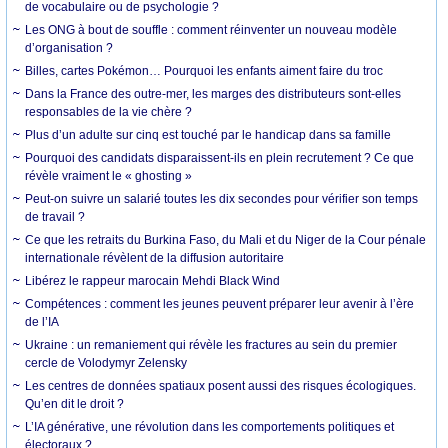
de vocabulaire ou de psychologie ?
Les ONG à bout de souffle : comment réinventer un nouveau modèle
d’organisation ?
Billes, cartes Pokémon… Pourquoi les enfants aiment faire du troc
Dans la France des outre-mer, les marges des distributeurs sont-elles
responsables de la vie chère ?
Plus d’un adulte sur cinq est touché par le handicap dans sa famille
Pourquoi des candidats disparaissent-ils en plein recrutement ? Ce que
révèle vraiment le « ghosting »
Peut-on suivre un salarié toutes les dix secondes pour vérifier son temps
de travail ?
Ce que les retraits du Burkina Faso, du Mali et du Niger de la Cour pénale
internationale révèlent de la diffusion autoritaire
Libérez le rappeur marocain Mehdi Black Wind
Compétences : comment les jeunes peuvent préparer leur avenir à l’ère
de l’IA
Ukraine : un remaniement qui révèle les fractures au sein du premier
cercle de Volodymyr Zelensky
Les centres de données spatiaux posent aussi des risques écologiques.
Qu’en dit le droit ?
L’IA générative, une révolution dans les comportements politiques et
électoraux ?