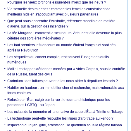
Pourquoi les vieux torchons essuient-ils mieux que les neufs ?
Vie sexuelle des rainettes : comment les femelles construisent de
meilleurs nids en s'accouplant avec plusieurs partenaires
Que peut nous apprendre l’Australie, référence mondiale en matière
d’alerte, sur la gestion des incendies ?
La fée Morgane : comment la sœur du roi Arthur est-elle devenue la plus
célèbre des sorcières médiévales ?
Les tout premiers influenceurs au monde étaient français et sont nés
après la Révolution
Les séquelles du cancer compliquent souvent l’usage des outils
numériques
Mali : Les frappes aériennes menées par « Africa Corps », sous le contrôle
de la Russie, tuent des civils
Cadmium : des laitues peuvent-elles nous aider à dépolluer les sols ?
Habiter en hauteur : un immobilier cher et recherché, mais vulnérable aux
fortes chaleurs
Refusé par l'État, exigé par la rue : le tournant historique pour les
personnes LGBTQ+ au Japon
Les éclats de la mémoire et la tentative de coup d'État à Trinité-et-Tobago
La technologie peut-elle résoudre les litiges d'arbitrage au kendo ?
Inspection du hijab, gifle, arrestation : le quotidien sous le régime taliban