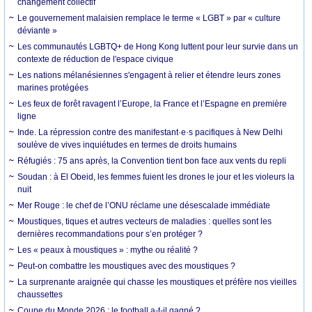
changement collectif
Le gouvernement malaisien remplace le terme « LGBT » par « culture
déviante »
Les communautés LGBTQ+ de Hong Kong luttent pour leur survie dans un
contexte de réduction de l'espace civique
Les nations mélanésiennes s'engagent à relier et étendre leurs zones
marines protégées
Les feux de forêt ravagent l’Europe, la France et l’Espagne en première
ligne
Inde. La répression contre des manifestant·e·s pacifiques à New Delhi
soulève de vives inquiétudes en termes de droits humains
Réfugiés : 75 ans après, la Convention tient bon face aux vents du repli
Soudan : à El Obeid, les femmes fuient les drones le jour et les violeurs la
nuit
Mer Rouge : le chef de l’ONU réclame une désescalade immédiate
Moustiques, tiques et autres vecteurs de maladies : quelles sont les
dernières recommandations pour s’en protéger ?
Les « peaux à moustiques » : mythe ou réalité ?
Peut-on combattre les moustiques avec des moustiques ?
La surprenante araignée qui chasse les moustiques et préfère nos vieilles
chaussettes
Coupe du Monde 2026 : le football a-t-il gagné ?