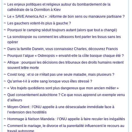
Les enjeux politiques et religieux autour du bombardement de la
cathédrale de la Dormition à Kiev
Le « SAVE America Act » : réforme de bon sens ou manœuvre partisane ?
Les gauchers votent-ils plus à gauche ?
Pourquoi le camping séduit toujours autant (alors que tout a changé)
La sonobiopsie ou comment les ultrasons font parler les tissus sans les
opérer
Dans la famille Darwin, vous connaissiez Charles, découvrez Francis
Pourquoi l’algue « Ostreopsis » envahit-elle la côte basque chaque été ?
Afrique : pourquoi les décisions des tribunaux des droits humains restent
souvent lettre morte
Covid long : et si ce n'était pas une seule maladie, mais plusieurs ?
Qu’arrive-t-il à votre sang lorsque vous êtes stressé ?
« Vos trajets quotidiens sont plus dangereux que mon ancien métier »
Quel consentement autochtone ? Ce que nous apprend un exemple venu
d’ailleurs
Moyen-Orient : l’ONU appelle à une désescalade immédiate face à
l’extension des hostilités
Hommage à Nelson Mandela : l’ONU appelle à faire reculer les inégalités
Comment le mariage, le divorce et la parentalité influencent le recours au
travail autonome