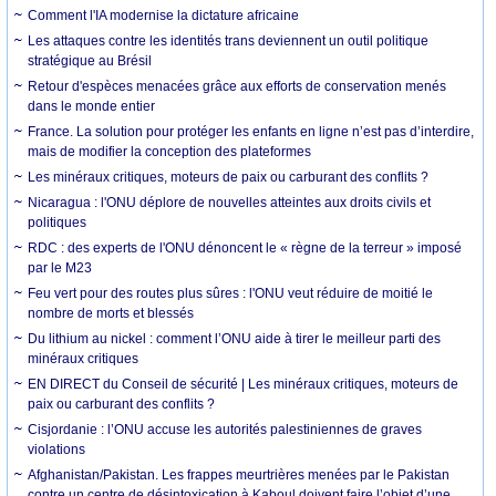
Comment l'IA modernise la dictature africaine
Les attaques contre les identités trans deviennent un outil politique
stratégique au Brésil
Retour d'espèces menacées grâce aux efforts de conservation menés
dans le monde entier
France. La solution pour protéger les enfants en ligne n’est pas d’interdire,
mais de modifier la conception des plateformes
Les minéraux critiques, moteurs de paix ou carburant des conflits ?
Nicaragua : l'ONU déplore de nouvelles atteintes aux droits civils et
politiques
RDC : des experts de l'ONU dénoncent le « règne de la terreur » imposé
par le M23
Feu vert pour des routes plus sûres : l'ONU veut réduire de moitié le
nombre de morts et blessés
Du lithium au nickel : comment l’ONU aide à tirer le meilleur parti des
minéraux critiques
EN DIRECT du Conseil de sécurité | Les minéraux critiques, moteurs de
paix ou carburant des conflits ?
Cisjordanie : l’ONU accuse les autorités palestiniennes de graves
violations
Afghanistan/Pakistan. Les frappes meurtrières menées par le Pakistan
contre un centre de désintoxication à Kaboul doivent faire l’objet d’une