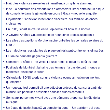
Haïti : les violences sexuelles s'intensifient à un rythme alarmant
Inde. La poursuite des exportations d’armes vers Israël entraîne un risque
de complicité dans le génocide en cours à Gaza – nouvelle enquête
Cisjordanie : l'annexion israélienne s'accélère, sur fond de violences
croissantes
En RDC, l’écart se creuse entre l’épidémie d’Ebola et la riposte
À Chypre, António Guterres tente de relancer le processus de paix
Les ailes des papillons Morpho inspireront-elles les centrales solaires du
futur ?
Les halophytes, ces plantes de plage qui résistent contre vents et marées
L’Ukraine peut-elle gagner la guerre ?
Comment la série « The White Lotus » remet le polar au goût du jour
Fusillade de Montréal : la haine des femmes n’a pas de parti, montre un
manifeste laissé par le tireur
Cisjordanie: l’ONU alerte sur une violence et une annexion qui ne font
qu’empirer
Un nouveau test permettrait une détection précoce du cancer à partir de
minuscules particules présentes dans les fluides corporels
Soins aux personnes vivant avec une démence : repenser le rôle de la
musique
Un étage de fusée SpaceX va percuter la Lune… Un accident qui pose