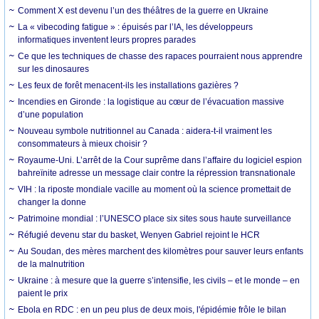
Comment X est devenu l’un des théâtres de la guerre en Ukraine
La « vibecoding fatigue » : épuisés par l’IA, les développeurs
informatiques inventent leurs propres parades
Ce que les techniques de chasse des rapaces pourraient nous apprendre
sur les dinosaures
Les feux de forêt menacent-ils les installations gazières ?
Incendies en Gironde : la logistique au cœur de l’évacuation massive
d’une population
Nouveau symbole nutritionnel au Canada : aidera-t-il vraiment les
consommateurs à mieux choisir ?
Royaume-Uni. L’arrêt de la Cour suprême dans l’affaire du logiciel espion
bahreïnite adresse un message clair contre la répression transnationale
VIH : la riposte mondiale vacille au moment où la science promettait de
changer la donne
Patrimoine mondial : l’UNESCO place six sites sous haute surveillance
Réfugié devenu star du basket, Wenyen Gabriel rejoint le HCR
Au Soudan, des mères marchent des kilomètres pour sauver leurs enfants
de la malnutrition
Ukraine : à mesure que la guerre s’intensifie, les civils – et le monde – en
paient le prix
Ebola en RDC : en un peu plus de deux mois, l'épidémie frôle le bilan