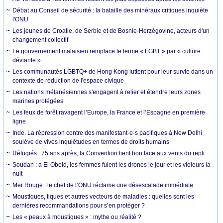
Débat au Conseil de sécurité : la bataille des minéraux critiques inquiète
l'ONU
Les jeunes de Croatie, de Serbie et de Bosnie-Herzégovine, acteurs d'un
changement collectif
Le gouvernement malaisien remplace le terme « LGBT » par « culture
déviante »
Les communautés LGBTQ+ de Hong Kong luttent pour leur survie dans un
contexte de réduction de l'espace civique
Les nations mélanésiennes s'engagent à relier et étendre leurs zones
marines protégées
Les feux de forêt ravagent l’Europe, la France et l’Espagne en première
ligne
Inde. La répression contre des manifestant·e·s pacifiques à New Delhi
soulève de vives inquiétudes en termes de droits humains
Réfugiés : 75 ans après, la Convention tient bon face aux vents du repli
Soudan : à El Obeid, les femmes fuient les drones le jour et les violeurs la
nuit
Mer Rouge : le chef de l’ONU réclame une désescalade immédiate
Moustiques, tiques et autres vecteurs de maladies : quelles sont les
dernières recommandations pour s’en protéger ?
Les « peaux à moustiques » : mythe ou réalité ?