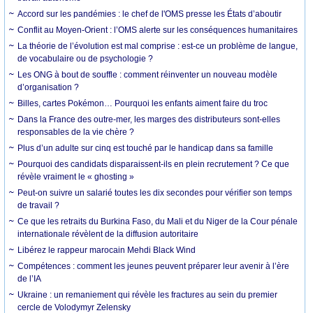
Accord sur les pandémies : le chef de l'OMS presse les États d’aboutir
Conflit au Moyen-Orient : l’OMS alerte sur les conséquences humanitaires
La théorie de l’évolution est mal comprise : est-ce un problème de langue,
de vocabulaire ou de psychologie ?
Les ONG à bout de souffle : comment réinventer un nouveau modèle
d’organisation ?
Billes, cartes Pokémon… Pourquoi les enfants aiment faire du troc
Dans la France des outre-mer, les marges des distributeurs sont-elles
responsables de la vie chère ?
Plus d’un adulte sur cinq est touché par le handicap dans sa famille
Pourquoi des candidats disparaissent-ils en plein recrutement ? Ce que
révèle vraiment le « ghosting »
Peut-on suivre un salarié toutes les dix secondes pour vérifier son temps
de travail ?
Ce que les retraits du Burkina Faso, du Mali et du Niger de la Cour pénale
internationale révèlent de la diffusion autoritaire
Libérez le rappeur marocain Mehdi Black Wind
Compétences : comment les jeunes peuvent préparer leur avenir à l’ère
de l’IA
Ukraine : un remaniement qui révèle les fractures au sein du premier
cercle de Volodymyr Zelensky