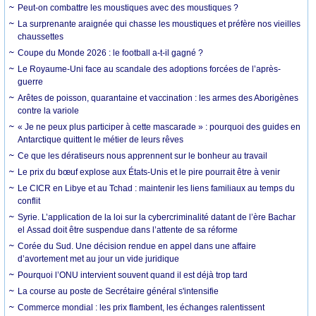
Peut-on combattre les moustiques avec des moustiques ?
La surprenante araignée qui chasse les moustiques et préfère nos vieilles
chaussettes
Coupe du Monde 2026 : le football a-t-il gagné ?
Le Royaume-Uni face au scandale des adoptions forcées de l’après-
guerre
Arêtes de poisson, quarantaine et vaccination : les armes des Aborigènes
contre la variole
« Je ne peux plus participer à cette mascarade » : pourquoi des guides en
Antarctique quittent le métier de leurs rêves
Ce que les dératiseurs nous apprennent sur le bonheur au travail
Le prix du bœuf explose aux États-Unis et le pire pourrait être à venir
Le CICR en Libye et au Tchad : maintenir les liens familiaux au temps du
conflit
Syrie. L’application de la loi sur la cybercriminalité datant de l’ère Bachar
el Assad doit être suspendue dans l’attente de sa réforme
Corée du Sud. Une décision rendue en appel dans une affaire
d’avortement met au jour un vide juridique
Pourquoi l’ONU intervient souvent quand il est déjà trop tard
La course au poste de Secrétaire général s'intensifie
Commerce mondial : les prix flambent, les échanges ralentissent