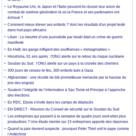
Le Royaume-Uni, le Japon et l’Italie peuvent-ils réussir leur avion de
combat de sixième génération là où la France et ses partenaires ont
échoué ?
Comment mieux élever ses enfants ? Voici les résultats d'un projet testé
dans huit pays africains
Liban : Le meurtre d’une journaliste par Israël était un crime de guerre
manifeste
En Haïti, les gangs infligent des souffrances « inimaginables »
Hiroshima, 81 ans après : l'ONU alerte sur le retour du risque nucléaire
Soudan du Sud : l’ONU alerte sur un pays à la croisée des chemins
300 jours de cessez-le-feu, 300 enfants tués à Gaza
Afghanistan : une récolte de blé prometteuse menacée par la hausse du
prix des engrais
Soutenir l’intégrité de l’information à Sao Tomé-et-Principe à l’approche
des élections
En RDC, Ebola s’invite dans les camps de déplacés
EN DIRECT - Réunion du Conseil de sécurité sur le Soudan du Sud
Les entreprises qui passent à la semaine de quatre jours sont-elles plus
productives ? Une étude menée sur 15 entreprises apporte des réponses
Quand la paix devient suspecte : pourquoi Peter Thiel voit le pape comme
l’Antéchrist