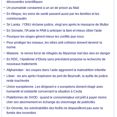
découvertes scientifiques
Un journaliste condamné à un an de prison au Mali
En Afrique, les soins de santé passent aussi par les familles et les
communautés
Sri Lanka : l’ONU réclame justice, vingt ans après le massacre de Muttur
En Somalie, l'IA aide le PAM à anticiper la faim et mieux cibler l'aide
Pourquoi les singes gèrent mieux les conflits que nous
Pour protéger les oiseaux, les vitres anti-collision doivent devenir la
norme
Malaisie : le renvoi forcé de réfugiés du Myanmar met des vies en danger
En RDC, l’épidémie d’Ebola sans précédent propulse la recherche de
nouveaux traitements
Afghanistan : les coupes dans l’aide aggravent la malnutrition infantile
Liban : six ans après l'explosion du port de Beyrouth, la quête de justice
reste inachevée
Union européenne. Les dirigeant·e·s européens doivent réagir avec
humanité et solidarité concernant la situation à Ceuta
Plateformes de SVOD : quand le consommateur est prêt à payer moins
cher son abonnement en échange du visionnage de publicités
En Gironde, les vulnérabilités des forêts ne disparaîtront pas avec la
fumée des incendies