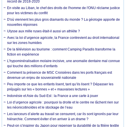
record de 2018-2020
En visite au Liban, le chef des droits de l'homme de l'ONU réclame justice
pour les victimes du conflit
D'où viennent les plus gros diamants du monde ? La géologie apporte de
nouvelles réponses
Ulysse aux mille ruses était-il aussi un athlète ?
Avec la loi d’urgence agricole, la France contrevient au droit international
sur les zones humides
De la télévision au tourisme : comment Camping Paradis transforme la
fiction en expérience
L’hypominéralisation molaire-incisive, une anomalie dentaire mal connue
qui touche des millions d’enfants
Comment la présence de MSC Croisières dans les ports français est
devenue un enjeu de souveraineté nationale
Peu importe ce que les enfants lisent, tant qu’ils lisent ? Dépasser les
préjugés sur les « bonnes » et « mauvaises lectures »
Indonésie et Asie du Sud-Est : la France a une carte à jouer
Loi d’urgence agricole : pourquoi la droite et le centre ne lâchent rien sur
les néonicotinoïdes et le stockage de l’eau
Les lanceurs d’alerte au travail se censurent, car ils sont ignorés par leur
hiérarchie. Comment éviter d’en arriver à un drame ?
Peut-on s’inspirer du Japon pour repenser la durabilité de la filière textile