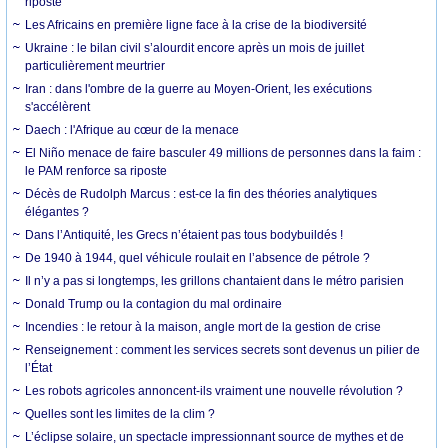
riposte
Les Africains en première ligne face à la crise de la biodiversité
Ukraine : le bilan civil s’alourdit encore après un mois de juillet
particulièrement meurtrier
Iran : dans l'ombre de la guerre au Moyen-Orient, les exécutions
s'accélèrent
Daech : l'Afrique au cœur de la menace
El Niño menace de faire basculer 49 millions de personnes dans la faim :
le PAM renforce sa riposte
Décès de Rudolph Marcus : est-ce la fin des théories analytiques
élégantes ?
Dans l’Antiquité, les Grecs n’étaient pas tous bodybuildés !
De 1940 à 1944, quel véhicule roulait en l’absence de pétrole ?
Il n’y a pas si longtemps, les grillons chantaient dans le métro parisien
Donald Trump ou la contagion du mal ordinaire
Incendies : le retour à la maison, angle mort de la gestion de crise
Renseignement : comment les services secrets sont devenus un pilier de
l’État
Les robots agricoles annoncent-ils vraiment une nouvelle révolution ?
Quelles sont les limites de la clim ?
L’éclipse solaire, un spectacle impressionnant source de mythes et de