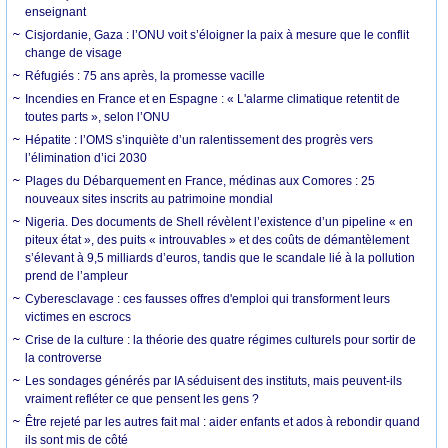
enseignant
Cisjordanie, Gaza : l’ONU voit s’éloigner la paix à mesure que le conflit
change de visage
Réfugiés : 75 ans après, la promesse vacille
Incendies en France et en Espagne : « L'alarme climatique retentit de
toutes parts », selon l’ONU
Hépatite : l’OMS s’inquiète d’un ralentissement des progrès vers
l’élimination d’ici 2030
Plages du Débarquement en France, médinas aux Comores : 25
nouveaux sites inscrits au patrimoine mondial
Nigeria. Des documents de Shell révèlent l’existence d’un pipeline « en
piteux état », des puits « introuvables » et des coûts de démantèlement
s’élevant à 9,5 milliards d’euros, tandis que le scandale lié à la pollution
prend de l’ampleur
Cyberesclavage : ces fausses offres d'emploi qui transforment leurs
victimes en escrocs
Crise de la culture : la théorie des quatre régimes culturels pour sortir de
la controverse
Les sondages générés par IA séduisent des instituts, mais peuvent-ils
vraiment refléter ce que pensent les gens ?
Être rejeté par les autres fait mal : aider enfants et ados à rebondir quand
ils sont mis de côté