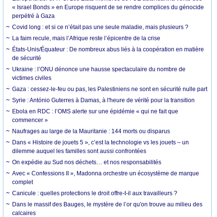
« Israel Bonds » en Europe risquent de se rendre complices du génocide
perpétré à Gaza
Covid long : et si ce n’était pas une seule maladie, mais plusieurs ?
La faim recule, mais l’Afrique reste l’épicentre de la crise
États-Unis/Équateur : De nombreux abus liés à la coopération en matière
de sécurité
Ukraine : l’ONU dénonce une hausse spectaculaire du nombre de
victimes civiles
Gaza : cessez-le-feu ou pas, les Palestiniens ne sont en sécurité nulle part
Syrie : António Guterres à Damas, à l'heure de vérité pour la transition
Ebola en RDC : l’OMS alerte sur une épidémie « qui ne fait que
commencer »
Naufrages au large de la Mauritanie : 144 morts ou disparus
Dans « Histoire de jouets 5 », c’est la technologie vs les jouets – un
dilemme auquel les familles sont aussi confrontées
On expédie au Sud nos déchets… et nos responsabilités
Avec « Confessions II », Madonna orchestre un écosystème de marque
complet
Canicule : quelles protections le droit offre-t-il aux travailleurs ?
Dans le massif des Bauges, le mystère de l’or qu'on trouve au milieu des
calcaires