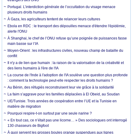
Portugal. L’interdiction générale de l’occultation du visage menace
plusieurs droits humains
À Gaza, les agriculteurs tentent de relancer leurs cultures
Ebola en RDC : le transport des dépouilles menace d'étendre l'épidémie,
alerte l'ONU
À Shanghai, le chef de l’ONU refuse qu’une poignée de puissances fasse
main basse sur l’IA
Moyen-Orient : les infrastructures civiles, nouveau champ de bataille du
conflit
Il n'y a de lien que humain : la raison de la valorisation de la créativité et
des liens humains à l'ère de l'IA
La course de l'Inde à l'adoption de l'IA soulève une question plus profonde
: comment la technologie peut-elle respecter les droits humains ?
Au Bénin, des réfugiés reconstruisent leur vie grâce à la solidarité
La faim s’aggrave pour les familles déplacées à El Obeid, au Soudan
UE/Tunisie. Trois années de coopération entre l’UE et la Tunisie en
matière de migration
Pourquoi respire-t-on surtout par une seule narine ?
« En tout cas, ce n’était pas une licorne… » Des sociologues ont interrogé
130 chasseurs de Bigfoot
À quoi servent les grosses boules orange suspendues aux lignes