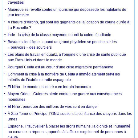
travesties
Majorque se révolte contre un tourisme qui dépossède les habitants de
leur territoire
À l’heure d’Airbnb, qui sont les gagnants de la location de courte durée à
La Rochelle ?
Inde : la crise de la classe moyenne nourrit la colère étudiante
Bavure scientifique : quand un grand physicien se penche sur les
« pouvoirs » des sourciers
Les plans de travail en quartz, à l’origine d’une crise de santé publique
aux États-Unis et dans le monde
Pourquoi Ceuta est au cœur d’une crise migratoire permanente
Comment la crise à la frontière de Ceuta a immédiatement servi les
intérêts de l’extrême droite espagnole
El Niño : le monde est entré « en terrain inconnu »
Moyen-Orient : Guterres alerte contre une guerre aux conséquences
mondiales
El Niño : pourquoi des millions de vies sont en danger
À Sao Tomé-et-Principe, l’ONU soutient la confiance des citoyens dans les
urnes
Espagne. Il faut veiller à placer les droits humains, la dignité et l’humanité
au cœur de la réponse apportée à l’afflux exceptionnel de personnes à
Ceuta