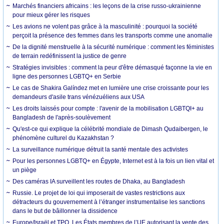
Marchés financiers africains : les leçons de la crise russo-ukrainienne
pour mieux gérer les risques
Les avions ne volent pas grâce à la masculinité : pourquoi la société
perçoit la présence des femmes dans les transports comme une anomalie
De la dignité menstruelle à la sécurité numérique : comment les féministes
de terrain redéfinissent la justice de genre
Stratégies invisibles : comment la peur d'être démasqué façonne la vie en
ligne des personnes LGBTQ+ en Serbie
Le cas de Shakira Galíndez met en lumière une crise croissante pour les
demandeurs d'asile trans vénézuéliens aux USA
Les droits laissés pour compte : l'avenir de la mobilisation LGBTQI+ au
Bangladesh de l'après-soulèvement
Qu'est-ce qui explique la célébrité mondiale de Dimash Qudaibergen, le
phénomène culturel du Kazakhstan ?
La surveillance numérique détruit la santé mentale des activistes
Pour les personnes LGBTQ+ en Égypte, Internet est à la fois un lien vital et
un piège
Des caméras IA surveillent les routes de Dhaka, au Bangladesh
Russie. Le projet de loi qui imposerait de vastes restrictions aux
détracteurs du gouvernement à l’étranger instrumentalise les sanctions
dans le but de bâillonner la dissidence
Europe/Israël et TPO. Les États membres de l’UE autorisant la vente des