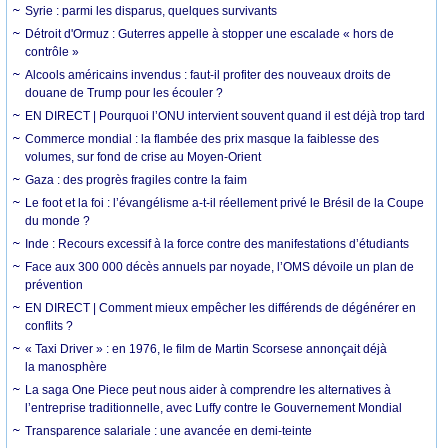
Syrie : parmi les disparus, quelques survivants
Détroit d'Ormuz : Guterres appelle à stopper une escalade « hors de
contrôle »
Alcools américains invendus : faut-il profiter des nouveaux droits de
douane de Trump pour les écouler ?
EN DIRECT | Pourquoi l’ONU intervient souvent quand il est déjà trop tard
Commerce mondial : la flambée des prix masque la faiblesse des
volumes, sur fond de crise au Moyen-Orient
Gaza : des progrès fragiles contre la faim
Le foot et la foi : l’évangélisme a-t-il réellement privé le Brésil de la Coupe
du monde ?
Inde : Recours excessif à la force contre des manifestations d’étudiants
Face aux 300 000 décès annuels par noyade, l’OMS dévoile un plan de
prévention
EN DIRECT | Comment mieux empêcher les différends de dégénérer en
conflits ?
« Taxi Driver » : en 1976, le film de Martin Scorsese annonçait déjà
la manosphère
La saga One Piece peut nous aider à comprendre les alternatives à
l’entreprise traditionnelle, avec Luffy contre le Gouvernement Mondial
Transparence salariale : une avancée en demi-teinte