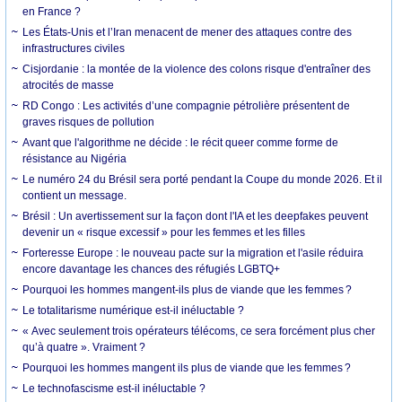
en France ?
Les États-Unis et l’Iran menacent de mener des attaques contre des
infrastructures civiles
Cisjordanie : la montée de la violence des colons risque d'entraîner des
atrocités de masse
RD Congo : Les activités d’une compagnie pétrolière présentent de
graves risques de pollution
Avant que l'algorithme ne décide : le récit queer comme forme de
résistance au Nigéria
Le numéro 24 du Brésil sera porté pendant la Coupe du monde 2026. Et il
contient un message.
Brésil : Un avertissement sur la façon dont l'IA et les deepfakes peuvent
devenir un « risque excessif » pour les femmes et les filles
Forteresse Europe : le nouveau pacte sur la migration et l'asile réduira
encore davantage les chances des réfugiés LGBTQ+
Pourquoi les hommes mangent-ils plus de viande que les femmes ?
Le totalitarisme numérique est-il inéluctable ?
« Avec seulement trois opérateurs télécoms, ce sera forcément plus cher
qu’à quatre ». Vraiment ?
Pourquoi les hommes mangent ils plus de viande que les femmes ?
Le technofascisme est-il inéluctable ?