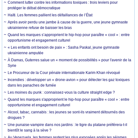
Comment lutter contre les informations toxiques : trois leviers pour
protéger le débat démocratique
Haïti. Les femmes pallient les défaillances de l’État
Après avoir perdu une jambe à cause de la guerre, une jeune gymnaste
ukrainienne refuse de baisser les bras
Quand les marques s’approprient le hip-hop pour paraître « cool » : entre
opportunisme et engagement culturel
« Les enfants ont besoin de paix » : Sasha Paskal, jeune gymnaste
ukrainienne amputée
À Damas, Guterres salue un « moment de possibilités » pour l'avenir de la
Syrie
Le Procureur de la Cour pénale internationale Karim Khan révoqué
Incendies : développer un « drone-avion » pour détecter les gaz toxiques
dans les panaches de fumée
Les moines du punk : connaissez-vous la culture straight edge ?
Quand les marques s'approprient le hip-hop pour paraître « cool » : entre
opportunisme et engagement culturel
Alcool, tabac, cannabis : les jeunes se sont-ils vraiment détournés des
drogues ?
Une punaise-vampire dans nos jardins : le tigre du platane préférera-t-il
bientôt le sang à la sève ?
Au Venezuela, les femmes restent les plus exposées après les séismes