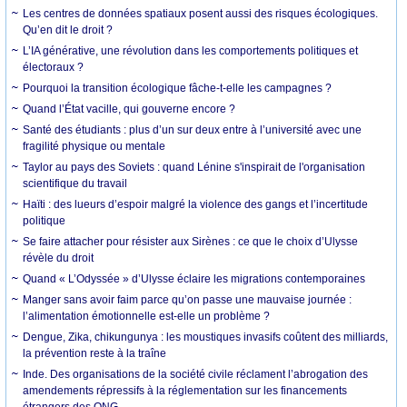
Les centres de données spatiaux posent aussi des risques écologiques.
Qu’en dit le droit ?
L’IA générative, une révolution dans les comportements politiques et
électoraux ?
Pourquoi la transition écologique fâche-t-elle les campagnes ?
Quand l’État vacille, qui gouverne encore ?
Santé des étudiants : plus d’un sur deux entre à l’université avec une
fragilité physique ou mentale
Taylor au pays des Soviets : quand Lénine s'inspirait de l'organisation
scientifique du travail
Haïti : des lueurs d’espoir malgré la violence des gangs et l’incertitude
politique
Se faire attacher pour résister aux Sirènes : ce que le choix d’Ulysse
révèle du droit
Quand « L’Odyssée » d’Ulysse éclaire les migrations contemporaines
Manger sans avoir faim parce qu’on passe une mauvaise journée :
l’alimentation émotionnelle est-elle un problème ?
Dengue, Zika, chikungunya : les moustiques invasifs coûtent des milliards,
la prévention reste à la traîne
Inde. Des organisations de la société civile réclament l’abrogation des
amendements répressifs à la réglementation sur les financements
étrangers des ONG