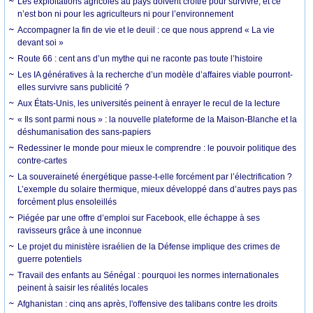
Les exploitations agricoles au pays doivent croître pour survivre, et ce
n’est bon ni pour les agriculteurs ni pour l’environnement
Accompagner la fin de vie et le deuil : ce que nous apprend « La vie
devant soi »
Route 66 : cent ans d’un mythe qui ne raconte pas toute l’histoire
Les IA génératives à la recherche d’un modèle d’affaires viable pourront-
elles survivre sans publicité ?
Aux États-Unis, les universités peinent à enrayer le recul de la lecture
« Ils sont parmi nous » : la nouvelle plateforme de la Maison-Blanche et la
déshumanisation des sans-papiers
Redessiner le monde pour mieux le comprendre : le pouvoir politique des
contre-cartes
La souveraineté énergétique passe-t-elle forcément par l’électrification ?
L’exemple du solaire thermique, mieux développé dans d’autres pays pas
forcément plus ensoleillés
Piégée par une offre d’emploi sur Facebook, elle échappe à ses
ravisseurs grâce à une inconnue
Le projet du ministère israélien de la Défense implique des crimes de
guerre potentiels
Travail des enfants au Sénégal : pourquoi les normes internationales
peinent à saisir les réalités locales
Afghanistan : cinq ans après, l'offensive des talibans contre les droits