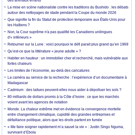
des animaux errants
La mise en scène nationaliste contre les traditions du Bushido : les débats
autour des nettoyages de stade pendant la Coupe du monde 2026
Que signifie la fin du Statut de protection temporaire aux États-Unis pour
les Haïtiens ?
Non, la Cour suprême n'a pas qualifié les Canadiens unilingues
d'« inférieurs »
Retourner sur la Lune : voici pourquoi le défi parait plus grand qu’en 1969
Qu’est-ce que la littérature « jeune adulte » ?
Habiter en hauteur : un immobilier cher et recherché, mais vulnérable aux
fortes chaleurs
Les limites de l’économie, au-delà des caricatures
La caméra au service de la recherche : l’expérience d’un documentaire à
Madagascar
Cadmium : des laitues peuvent-elles nous aider à dépolluer les sols ?
80 milliards de dollars promis à la Côte d’Ivoire : ce que les marchés
voient avant les agences de notation
Monde. La chaleur extrême met en évidence la convergence mortelle
entre changement climatique, cupidité des grandes entreprises et
défaillance politique, alors que les droits partent en fumée
« Me faire soigner rapidement m’a sauvé la vie » : Justin Singo Nguma,
survivant d’Ebola