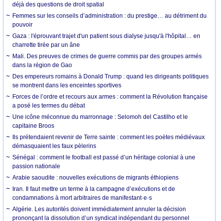
déjà des questions de droit spatial
Femmes sur les conseils d’administration : du prestige… au détriment du
pouvoir
Gaza : l'éprouvant trajet d'un patient sous dialyse jusqu'à l'hôpital… en
charrette tirée par un âne
Mali. Des preuves de crimes de guerre commis par des groupes armés
dans la région de Gao
Des empereurs romains à Donald Trump : quand les dirigeants politiques
se montrent dans les enceintes sportives
Forces de l’ordre et recours aux armes : comment la Révolution française
a posé les termes du débat
Une icône méconnue du marronnage : Selomoh del Castilho et le
capitaine Broos
Ils prétendaient revenir de Terre sainte : comment les poètes médiévaux
démasquaient les faux pèlerins
Sénégal : comment le football est passé d’un héritage colonial à une
passion nationale
Arabie saoudite : nouvelles exécutions de migrants éthiopiens
Iran. Il faut mettre un terme à la campagne d’exécutions et de
condamnations à mort arbitraires de manifestant·e·s
Algérie. Les autorités doivent immédiatement annuler la décision
prononçant la dissolution d’un syndicat indépendant du personnel