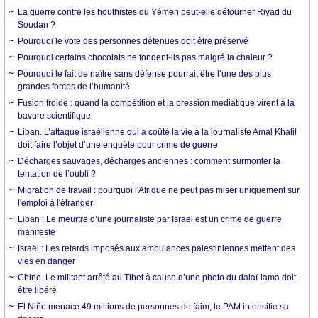
La guerre contre les houthistes du Yémen peut-elle détourner Riyad du
Soudan ?
Pourquoi le vote des personnes détenues doit être préservé
Pourquoi certains chocolats ne fondent-ils pas malgré la chaleur ?
Pourquoi le fait de naître sans défense pourrait être l’une des plus
grandes forces de l’humanité
Fusion froide : quand la compétition et la pression médiatique virent à la
bavure scientifique
Liban. L’attaque israélienne qui a coûté la vie à la journaliste Amal Khalil
doit faire l’objet d’une enquête pour crime de guerre
Décharges sauvages, décharges anciennes : comment surmonter la
tentation de l’oubli ?
Migration de travail : pourquoi l'Afrique ne peut pas miser uniquement sur
l'emploi à l'étranger
Liban : Le meurtre d’une journaliste par Israël est un crime de guerre
manifeste
Israël : Les retards imposés aux ambulances palestiniennes mettent des
vies en danger
Chine. Le militant arrêté au Tibet à cause d’une photo du dalaï-lama doit
être libéré
El Niño menace 49 millions de personnes de faim, le PAM intensifie sa