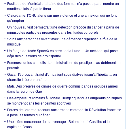
Fusillade de Montréal : la haine des femmes n’a pas de parti, montre un
manifeste laissé par le tireur
Cisjordanie: l’ONU alerte sur une violence et une annexion qui ne font
qu’empirer
Un nouveau test permettrait une détection précoce du cancer à partir de
minuscules particules présentes dans les fluides corporels
Soins aux personnes vivant avec une démence : repenser le rôle de la
musique
Un étage de fusée SpaceX va percuter la Lune… Un accident qui pose
déjà des questions de droit spatial
Femmes sur les conseils d’administration : du prestige… au détriment du
pouvoir
Gaza : l'éprouvant trajet d'un patient sous dialyse jusqu'à l'hôpital… en
charrette tirée par un âne
Mali. Des preuves de crimes de guerre commis par des groupes armés
dans la région de Gao
Des empereurs romains à Donald Trump : quand les dirigeants politiques
se montrent dans les enceintes sportives
Forces de l’ordre et recours aux armes : comment la Révolution française
a posé les termes du débat
Une icône méconnue du marronnage : Selomoh del Castilho et le
capitaine Broos