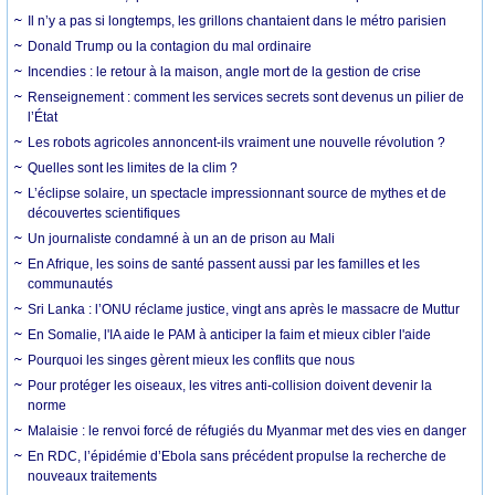
Il n’y a pas si longtemps, les grillons chantaient dans le métro parisien
Donald Trump ou la contagion du mal ordinaire
Incendies : le retour à la maison, angle mort de la gestion de crise
Renseignement : comment les services secrets sont devenus un pilier de
l’État
Les robots agricoles annoncent-ils vraiment une nouvelle révolution ?
Quelles sont les limites de la clim ?
L’éclipse solaire, un spectacle impressionnant source de mythes et de
découvertes scientifiques
Un journaliste condamné à un an de prison au Mali
En Afrique, les soins de santé passent aussi par les familles et les
communautés
Sri Lanka : l’ONU réclame justice, vingt ans après le massacre de Muttur
En Somalie, l'IA aide le PAM à anticiper la faim et mieux cibler l'aide
Pourquoi les singes gèrent mieux les conflits que nous
Pour protéger les oiseaux, les vitres anti-collision doivent devenir la
norme
Malaisie : le renvoi forcé de réfugiés du Myanmar met des vies en danger
En RDC, l’épidémie d’Ebola sans précédent propulse la recherche de
nouveaux traitements