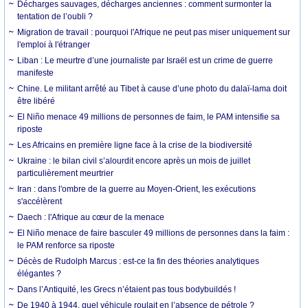
Décharges sauvages, décharges anciennes : comment surmonter la
tentation de l’oubli ?
Migration de travail : pourquoi l'Afrique ne peut pas miser uniquement sur
l'emploi à l'étranger
Liban : Le meurtre d’une journaliste par Israël est un crime de guerre
manifeste
Chine. Le militant arrêté au Tibet à cause d’une photo du dalaï-lama doit
être libéré
El Niño menace 49 millions de personnes de faim, le PAM intensifie sa
riposte
Les Africains en première ligne face à la crise de la biodiversité
Ukraine : le bilan civil s’alourdit encore après un mois de juillet
particulièrement meurtrier
Iran : dans l'ombre de la guerre au Moyen-Orient, les exécutions
s'accélèrent
Daech : l'Afrique au cœur de la menace
El Niño menace de faire basculer 49 millions de personnes dans la faim :
le PAM renforce sa riposte
Décès de Rudolph Marcus : est-ce la fin des théories analytiques
élégantes ?
Dans l’Antiquité, les Grecs n’étaient pas tous bodybuildés !
De 1940 à 1944, quel véhicule roulait en l’absence de pétrole ?