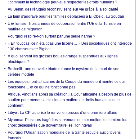
: comment la technologie peut-elle respecter les droits humains ?
Au Bénin, des réfugiés reconstruisent leur vie grâce à la solidarité
La faim s’aggrave pour les familles déplacées à El Obeid, au Soudan
UE/Tunisie. Trois années de coopération entre l’UE et la Tunisie en
matière de migration
Pourquoi respire-t-on surtout par une seule narine ?
« En tout cas, ce n’était pas une licorne… » Des sociologues ont interrogé
130 chasseurs de Bigfoot
À quoi servent les grosses boules orange suspendues aux lignes
électriques ?
Botticelli : une nouvelle étude relance le mystère de la mort de son
célèbre modèle
Les équipes nord-africaines de la Coupe du monde ont montré ce qui
fonctionne… et ce qui ne fonctionne pas
Afrique. Vingt ans après sa création, la Cour africaine a besoin de plus de
soutien pour mener sa mission en matière de droits humains sur le
continent
Libye : La CPI autorise le renvoi en procès d’une première affaire
Myanmar. Plusieurs tragédies survenues en mer mettent en lumière les
choix désespérés que doivent faire les Rohingyas
Pourquoi l’Organisation mondiale de la Santé est utile aux citoyens
français