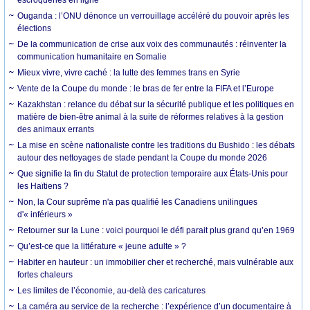
escroqueries en ligne
Ouganda : l’ONU dénonce un verrouillage accéléré du pouvoir après les
élections
De la communication de crise aux voix des communautés : réinventer la
communication humanitaire en Somalie
Mieux vivre, vivre caché : la lutte des femmes trans en Syrie
Vente de la Coupe du monde : le bras de fer entre la FIFA et l’Europe
Kazakhstan : relance du débat sur la sécurité publique et les politiques en
matière de bien-être animal à la suite de réformes relatives à la gestion
des animaux errants
La mise en scène nationaliste contre les traditions du Bushido : les débats
autour des nettoyages de stade pendant la Coupe du monde 2026
Que signifie la fin du Statut de protection temporaire aux États-Unis pour
les Haïtiens ?
Non, la Cour suprême n'a pas qualifié les Canadiens unilingues
d'« inférieurs »
Retourner sur la Lune : voici pourquoi le défi parait plus grand qu’en 1969
Qu’est-ce que la littérature « jeune adulte » ?
Habiter en hauteur : un immobilier cher et recherché, mais vulnérable aux
fortes chaleurs
Les limites de l’économie, au-delà des caricatures
La caméra au service de la recherche : l’expérience d’un documentaire à