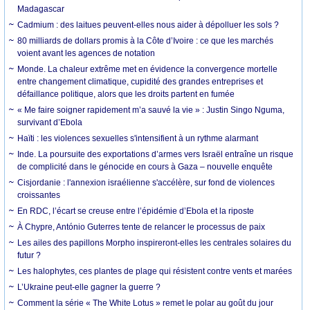
Madagascar
Cadmium : des laitues peuvent-elles nous aider à dépolluer les sols ?
80 milliards de dollars promis à la Côte d’Ivoire : ce que les marchés
voient avant les agences de notation
Monde. La chaleur extrême met en évidence la convergence mortelle
entre changement climatique, cupidité des grandes entreprises et
défaillance politique, alors que les droits partent en fumée
« Me faire soigner rapidement m’a sauvé la vie » : Justin Singo Nguma,
survivant d’Ebola
Haïti : les violences sexuelles s'intensifient à un rythme alarmant
Inde. La poursuite des exportations d’armes vers Israël entraîne un risque
de complicité dans le génocide en cours à Gaza – nouvelle enquête
Cisjordanie : l'annexion israélienne s'accélère, sur fond de violences
croissantes
En RDC, l’écart se creuse entre l’épidémie d’Ebola et la riposte
À Chypre, António Guterres tente de relancer le processus de paix
Les ailes des papillons Morpho inspireront-elles les centrales solaires du
futur ?
Les halophytes, ces plantes de plage qui résistent contre vents et marées
L’Ukraine peut-elle gagner la guerre ?
Comment la série « The White Lotus » remet le polar au goût du jour