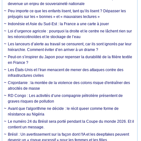
devenue un enjeu de souveraineté nationale
Peu importe ce que les enfants lisent, tant qu’ils lisent ? Dépasser les
préjugés sur les « bonnes » et « mauvaises lectures »
Indonésie et Asie du Sud-Est : la France a une carte à jouer
Loi d’urgence agricole : pourquoi la droite et le centre ne lâchent rien sur
les néonicotinoïdes et le stockage de l’eau
Les lanceurs d’alerte au travail se censurent, car ils sont ignorés par leur
hiérarchie. Comment éviter d’en arriver à un drame ?
Peut-on s’inspirer du Japon pour repenser la durabilité de la filière textile
en France ?
Les États-Unis et l’Iran menacent de mener des attaques contre des
infrastructures civiles
Cisjordanie : la montée de la violence des colons risque d'entraîner des
atrocités de masse
RD Congo : Les activités d’une compagnie pétrolière présentent de
graves risques de pollution
Avant que l'algorithme ne décide : le récit queer comme forme de
résistance au Nigéria
Le numéro 24 du Brésil sera porté pendant la Coupe du monde 2026. Et il
contient un message.
Brésil : Un avertissement sur la façon dont l'IA et les deepfakes peuvent
devenir un « risque excessif » pour les femmes et les filles