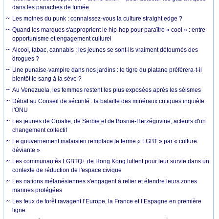
dans les panaches de fumée
Les moines du punk : connaissez-vous la culture straight edge ?
Quand les marques s'approprient le hip-hop pour paraître « cool » : entre
opportunisme et engagement culturel
Alcool, tabac, cannabis : les jeunes se sont-ils vraiment détournés des
drogues ?
Une punaise-vampire dans nos jardins : le tigre du platane préférera-t-il
bientôt le sang à la sève ?
Au Venezuela, les femmes restent les plus exposées après les séismes
Débat au Conseil de sécurité : la bataille des minéraux critiques inquiète
l'ONU
Les jeunes de Croatie, de Serbie et de Bosnie-Herzégovine, acteurs d'un
changement collectif
Le gouvernement malaisien remplace le terme « LGBT » par « culture
déviante »
Les communautés LGBTQ+ de Hong Kong luttent pour leur survie dans un
contexte de réduction de l'espace civique
Les nations mélanésiennes s'engagent à relier et étendre leurs zones
marines protégées
Les feux de forêt ravagent l’Europe, la France et l’Espagne en première
ligne