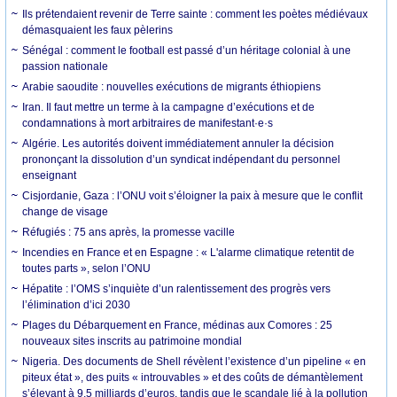
Ils prétendaient revenir de Terre sainte : comment les poètes médiévaux
démasquaient les faux pèlerins
Sénégal : comment le football est passé d’un héritage colonial à une
passion nationale
Arabie saoudite : nouvelles exécutions de migrants éthiopiens
Iran. Il faut mettre un terme à la campagne d’exécutions et de
condamnations à mort arbitraires de manifestant·e·s
Algérie. Les autorités doivent immédiatement annuler la décision
prononçant la dissolution d’un syndicat indépendant du personnel
enseignant
Cisjordanie, Gaza : l’ONU voit s’éloigner la paix à mesure que le conflit
change de visage
Réfugiés : 75 ans après, la promesse vacille
Incendies en France et en Espagne : « L'alarme climatique retentit de
toutes parts », selon l’ONU
Hépatite : l’OMS s’inquiète d’un ralentissement des progrès vers
l’élimination d’ici 2030
Plages du Débarquement en France, médinas aux Comores : 25
nouveaux sites inscrits au patrimoine mondial
Nigeria. Des documents de Shell révèlent l’existence d’un pipeline « en
piteux état », des puits « introuvables » et des coûts de démantèlement
s’élevant à 9,5 milliards d’euros, tandis que le scandale lié à la pollution