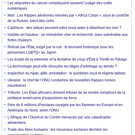
Les séquelles du cancer compliquent souvent l’usage des outils
numériques
Mali : Les frappes aériennes menées par « Africa Corps », sous le contrôle
de la Russie, tuent des civils
Cadmium : des laitues peuvent-elles nous aider à dépolluer les sols ?
Habiter en hauteur : un immobilier cher et recherché, mais vulnérable aux
fortes chaleurs
Refusé par l'État, exigé par la rue : le tournant historique pour les
personnes LGBTQ+ au Japon
Les éclats de la mémoire et la tentative de coup d'État à Trinité-et-Tobago
La technologie peut-elle résoudre les litiges d'arbitrage au kendo ?
Inspection du hijab, gifle, arrestation : le quotidien sous le régime taliban
Ukraine : le chef de l’ONU condamne de nouvelles frappes russes
meurtrières
Tribune. Les États africains doivent refuser de se rendre complices de la
politique américaine d’expulsions de force
Près de 6 millions d'hectares ravagés par les flammes en Europe et en
Amérique du Nord, selon l'ONU
L’Afrique de l’Ouest et du Centre menacée par une catastrophe
alimentaire
Traite des êtres humains : les nouveaux esclaves derrière les