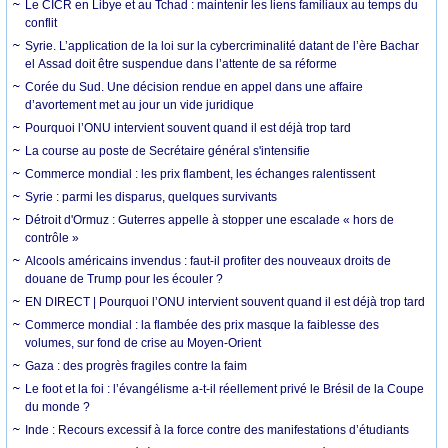
Le CICR en Libye et au Tchad : maintenir les liens familiaux au temps du
conflit
Syrie. L’application de la loi sur la cybercriminalité datant de l’ère Bachar
el Assad doit être suspendue dans l’attente de sa réforme
Corée du Sud. Une décision rendue en appel dans une affaire
d’avortement met au jour un vide juridique
Pourquoi l’ONU intervient souvent quand il est déjà trop tard
La course au poste de Secrétaire général s'intensifie
Commerce mondial : les prix flambent, les échanges ralentissent
Syrie : parmi les disparus, quelques survivants
Détroit d'Ormuz : Guterres appelle à stopper une escalade « hors de
contrôle »
Alcools américains invendus : faut-il profiter des nouveaux droits de
douane de Trump pour les écouler ?
EN DIRECT | Pourquoi l’ONU intervient souvent quand il est déjà trop tard
Commerce mondial : la flambée des prix masque la faiblesse des
volumes, sur fond de crise au Moyen-Orient
Gaza : des progrès fragiles contre la faim
Le foot et la foi : l’évangélisme a-t-il réellement privé le Brésil de la Coupe
du monde ?
Inde : Recours excessif à la force contre des manifestations d’étudiants