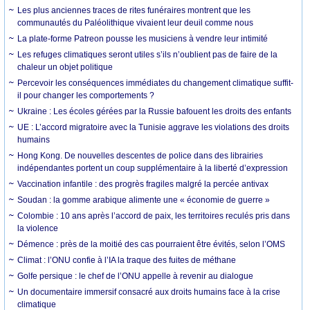
Les plus anciennes traces de rites funéraires montrent que les
communautés du Paléolithique vivaient leur deuil comme nous
La plate-forme Patreon pousse les musiciens à vendre leur intimité
Les refuges climatiques seront utiles s’ils n’oublient pas de faire de la
chaleur un objet politique
Percevoir les conséquences immédiates du changement climatique suffit-
il pour changer les comportements ?
Ukraine : Les écoles gérées par la Russie bafouent les droits des enfants
UE : L’accord migratoire avec la Tunisie aggrave les violations des droits
humains
Hong Kong. De nouvelles descentes de police dans des librairies
indépendantes portent un coup supplémentaire à la liberté d’expression
Vaccination infantile : des progrès fragiles malgré la percée antivax
Soudan : la gomme arabique alimente une « économie de guerre »
Colombie : 10 ans après l’accord de paix, les territoires reculés pris dans
la violence
Démence : près de la moitié des cas pourraient être évités, selon l’OMS
Climat : l’ONU confie à l’IA la traque des fuites de méthane
Golfe persique : le chef de l’ONU appelle à revenir au dialogue
Un documentaire immersif consacré aux droits humains face à la crise
climatique