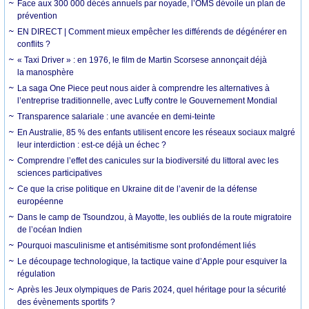
Face aux 300 000 décès annuels par noyade, l’OMS dévoile un plan de
prévention
EN DIRECT | Comment mieux empêcher les différends de dégénérer en
conflits ?
« Taxi Driver » : en 1976, le film de Martin Scorsese annonçait déjà
la manosphère
La saga One Piece peut nous aider à comprendre les alternatives à
l’entreprise traditionnelle, avec Luffy contre le Gouvernement Mondial
Transparence salariale : une avancée en demi-teinte
En Australie, 85 % des enfants utilisent encore les réseaux sociaux malgré
leur interdiction : est-ce déjà un échec ?
Comprendre l’effet des canicules sur la biodiversité du littoral avec les
sciences participatives
Ce que la crise politique en Ukraine dit de l’avenir de la défense
européenne
Dans le camp de Tsoundzou, à Mayotte, les oubliés de la route migratoire
de l’océan Indien
Pourquoi masculinisme et antisémitisme sont profondément liés
Le découpage technologique, la tactique vaine d’Apple pour esquiver la
régulation
Après les Jeux olympiques de Paris 2024, quel héritage pour la sécurité
des évènements sportifs ?