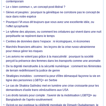
contemporain
Le « bien commun », un concept post-libéral ?
Gènes et peuples : pourquoi la génétique ne corrobore pas le concept de
race dans notre espèce
Pourquoi l’IA vous dit toujours que vous avez une excellente idée, ou
l’effet sycophante
Le rythme des abysses, ou comment les créatures qui vivent dans une nuit
perpétuelle se repèrent dans le temps
Centres de données dans l’espace : ni écologiques, ni économes
Marchés financiers africains : les leçons de la crise russo-ukrainienne
pour mieux gérer les risques
Les avions ne volent pas grâce à la masculinité : pourquoi la société
perçoit la présence des femmes dans les transports comme une anomalie
De la dignité menstruelle à la sécurité numérique : comment les féministes
de terrain redéfinissent la justice de genre
Stratégies invisibles : comment la peur d'être démasqué façonne la vie en
ligne des personnes LGBTQ+ en Serbie
Le cas de Shakira Galíndez met en lumière une crise croissante pour les
demandeurs d'asile trans vénézuéliens aux USA
Les droits laissés pour compte : l'avenir de la mobilisation LGBTQI+ au
Bangladesh de l'après-soulèvement
Qu'est-ce qui explique la célébrité mondiale de Dimash Qudaibergen, le