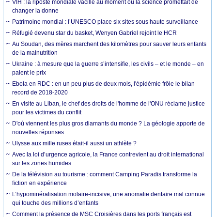
VIH : la riposte mondiale vacille au moment où la science promettait de
changer la donne
Patrimoine mondial : l’UNESCO place six sites sous haute surveillance
Réfugié devenu star du basket, Wenyen Gabriel rejoint le HCR
Au Soudan, des mères marchent des kilomètres pour sauver leurs enfants
de la malnutrition
Ukraine : à mesure que la guerre s’intensifie, les civils – et le monde – en
paient le prix
Ebola en RDC : en un peu plus de deux mois, l'épidémie frôle le bilan
record de 2018-2020
En visite au Liban, le chef des droits de l'homme de l'ONU réclame justice
pour les victimes du conflit
D'où viennent les plus gros diamants du monde ? La géologie apporte de
nouvelles réponses
Ulysse aux mille ruses était-il aussi un athlète ?
Avec la loi d’urgence agricole, la France contrevient au droit international
sur les zones humides
De la télévision au tourisme : comment Camping Paradis transforme la
fiction en expérience
L’hypominéralisation molaire-incisive, une anomalie dentaire mal connue
qui touche des millions d’enfants
Comment la présence de MSC Croisières dans les ports français est