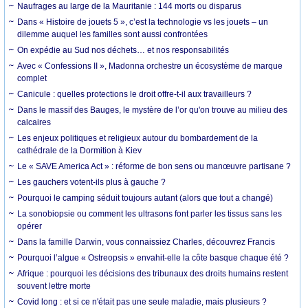
Naufrages au large de la Mauritanie : 144 morts ou disparus
Dans « Histoire de jouets 5 », c’est la technologie vs les jouets – un
dilemme auquel les familles sont aussi confrontées
On expédie au Sud nos déchets… et nos responsabilités
Avec « Confessions II », Madonna orchestre un écosystème de marque
complet
Canicule : quelles protections le droit offre-t-il aux travailleurs ?
Dans le massif des Bauges, le mystère de l’or qu'on trouve au milieu des
calcaires
Les enjeux politiques et religieux autour du bombardement de la
cathédrale de la Dormition à Kiev
Le « SAVE America Act » : réforme de bon sens ou manœuvre partisane ?
Les gauchers votent-ils plus à gauche ?
Pourquoi le camping séduit toujours autant (alors que tout a changé)
La sonobiopsie ou comment les ultrasons font parler les tissus sans les
opérer
Dans la famille Darwin, vous connaissiez Charles, découvrez Francis
Pourquoi l’algue « Ostreopsis » envahit-elle la côte basque chaque été ?
Afrique : pourquoi les décisions des tribunaux des droits humains restent
souvent lettre morte
Covid long : et si ce n'était pas une seule maladie, mais plusieurs ?