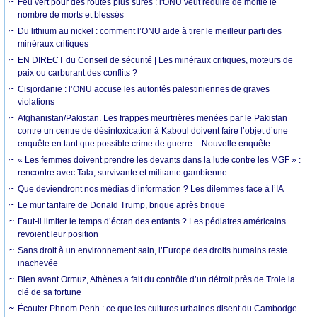
Feu vert pour des routes plus sûres : l'ONU veut réduire de moitié le
nombre de morts et blessés
Du lithium au nickel : comment l’ONU aide à tirer le meilleur parti des
minéraux critiques
EN DIRECT du Conseil de sécurité | Les minéraux critiques, moteurs de
paix ou carburant des conflits ?
Cisjordanie : l’ONU accuse les autorités palestiniennes de graves
violations
Afghanistan/Pakistan. Les frappes meurtrières menées par le Pakistan
contre un centre de désintoxication à Kaboul doivent faire l’objet d’une
enquête en tant que possible crime de guerre – Nouvelle enquête
« Les femmes doivent prendre les devants dans la lutte contre les MGF » :
rencontre avec Tala, survivante et militante gambienne
Que deviendront nos médias d’information ? Les dilemmes face à l’IA
Le mur tarifaire de Donald Trump, brique après brique
Faut-il limiter le temps d’écran des enfants ? Les pédiatres américains
revoient leur position
Sans droit à un environnement sain, l’Europe des droits humains reste
inachevée
Bien avant Ormuz, Athènes a fait du contrôle d’un détroit près de Troie la
clé de sa fortune
Écouter Phnom Penh : ce que les cultures urbaines disent du Cambodge