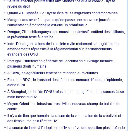
Se faire attacher pour résister aux Sirènes : ce que le choix d’Ulysse
révèle du droit
Quand « L’Odyssée » d’Ulysse éclaire les migrations contemporaines
Manger sans avoir faim parce qu’on passe une mauvaise journée :
l’alimentation émotionnelle est-elle un problème ?
Dengue, Zika, chikungunya : les moustiques invasifs coûtent des milliards,
la prévention reste à la traîne
Inde. Des organisations de la société civile réclament l’abrogation des
amendements répressifs à la réglementation sur les financements
étrangers des ONG
Portugal. L’interdiction générale de l’occultation du visage menace
plusieurs droits humains
À Gaza, les agriculteurs tentent de relancer leurs cultures
Ebola en RDC : le transport des dépouilles menace d'étendre l'épidémie,
alerte l'ONU
À Shanghai, le chef de l’ONU refuse qu’une poignée de puissances fasse
main basse sur l’IA
Moyen-Orient : les infrastructures civiles, nouveau champ de bataille du
conflit
Il n'y a de lien que humain : la raison de la valorisation de la créativité et
des liens humains à l'ère de l'IA
La course de l'Inde à l'adoption de l'IA soulève une question plus profonde