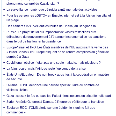
phénomène culturel du Kazakhstan ?
La surveillance numérique détruit la santé mentale des activistes
Pour les personnes LGBTQ+ en Égypte, Internet est à la fois un lien vital et
un piège
Des caméras IA surveillent les routes de Dhaka, au Bangladesh
Russie. Le projet de loi qui imposerait de vastes restrictions aux
détracteurs du gouvernement à l’étranger instrumentalise les sanctions
dans le but de bâillonner la dissidence
Europe/Israël et TPO. Les États membres de l’UE autorisant la vente des
« Israel Bonds » en Europe risquent de se rendre complices du génocide
perpétré à Gaza
Covid long : et si ce n’était pas une seule maladie, mais plusieurs ?
La faim recule, mais l’Afrique reste l’épicentre de la crise
États-Unis/Équateur : De nombreux abus liés à la coopération en matière
de sécurité
Ukraine : l’ONU dénonce une hausse spectaculaire du nombre de
victimes civiles
Gaza : cessez-le-feu ou pas, les Palestiniens ne sont en sécurité nulle part
Syrie : António Guterres à Damas, à l'heure de vérité pour la transition
Ebola en RDC : l’OMS alerte sur une épidémie « qui ne fait que
commencer »