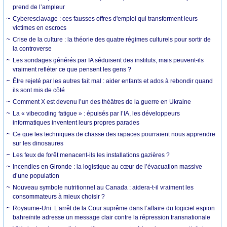
prend de l’ampleur
Cyberesclavage : ces fausses offres d'emploi qui transforment leurs
victimes en escrocs
Crise de la culture : la théorie des quatre régimes culturels pour sortir de
la controverse
Les sondages générés par IA séduisent des instituts, mais peuvent-ils
vraiment refléter ce que pensent les gens ?
Être rejeté par les autres fait mal : aider enfants et ados à rebondir quand
ils sont mis de côté
Comment X est devenu l’un des théâtres de la guerre en Ukraine
La « vibecoding fatigue » : épuisés par l’IA, les développeurs
informatiques inventent leurs propres parades
Ce que les techniques de chasse des rapaces pourraient nous apprendre
sur les dinosaures
Les feux de forêt menacent-ils les installations gazières ?
Incendies en Gironde : la logistique au cœur de l’évacuation massive
d’une population
Nouveau symbole nutritionnel au Canada : aidera-t-il vraiment les
consommateurs à mieux choisir ?
Royaume-Uni. L’arrêt de la Cour suprême dans l’affaire du logiciel espion
bahreïnite adresse un message clair contre la répression transnationale