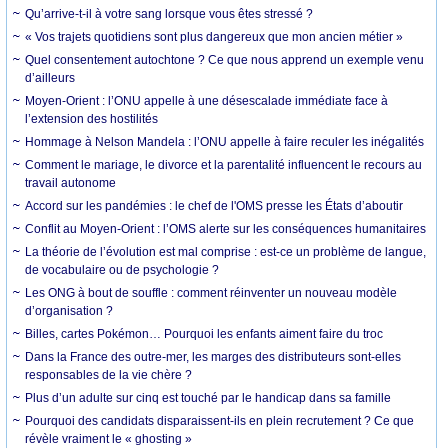
Qu’arrive-t-il à votre sang lorsque vous êtes stressé ?
« Vos trajets quotidiens sont plus dangereux que mon ancien métier »
Quel consentement autochtone ? Ce que nous apprend un exemple venu
d’ailleurs
Moyen-Orient : l’ONU appelle à une désescalade immédiate face à
l’extension des hostilités
Hommage à Nelson Mandela : l’ONU appelle à faire reculer les inégalités
Comment le mariage, le divorce et la parentalité influencent le recours au
travail autonome
Accord sur les pandémies : le chef de l'OMS presse les États d’aboutir
Conflit au Moyen-Orient : l’OMS alerte sur les conséquences humanitaires
La théorie de l’évolution est mal comprise : est-ce un problème de langue,
de vocabulaire ou de psychologie ?
Les ONG à bout de souffle : comment réinventer un nouveau modèle
d’organisation ?
Billes, cartes Pokémon… Pourquoi les enfants aiment faire du troc
Dans la France des outre-mer, les marges des distributeurs sont-elles
responsables de la vie chère ?
Plus d’un adulte sur cinq est touché par le handicap dans sa famille
Pourquoi des candidats disparaissent-ils en plein recrutement ? Ce que
révèle vraiment le « ghosting »