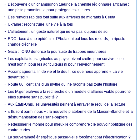
Découverte d'un champignon tueur de la chenille légionnaire africaine :
une piste prometteuse pour protéger les cultures
Des renvois rapides font suite aux arrivées de migrants à Ceuta
Ukraine : reconstruire, une vie à la fois
L'allaitement, un geste naturel qui ne va pas toujours de soi
RDC : face à une épidémie d'Ebola qui bat tous les records, la riposte
change d'échelle
Gaza : l’ONU dénonce la poursuite de frappes meurtrières
Les exploitations agricoles au pays doivent croître pour survivre, et ce
n’est bon ni pour les agriculteurs ni pour l’environnement
Accompagner la fin de vie et le deuil : ce que nous apprend « La vie
devant soi »
Route 66 : cent ans d’un mythe qui ne raconte pas toute l’histoire
Les IA génératives à la recherche d’un modèle d’affaires viable pourront-
elles survivre sans publicité ?
Aux États-Unis, les universités peinent à enrayer le recul de la lecture
« Ils sont parmi nous » : la nouvelle plateforme de la Maison-Blanche et la
déshumanisation des sans-papiers
Redessiner le monde pour mieux le comprendre : le pouvoir politique des
contre-cartes
La souveraineté énergétique passe-t-elle forcément par l’électrification ?