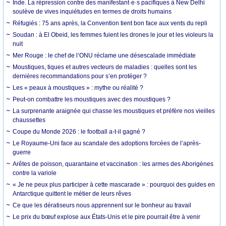
Inde. La répression contre des manifestant·e·s pacifiques à New Delhi
soulève de vives inquiétudes en termes de droits humains
Réfugiés : 75 ans après, la Convention tient bon face aux vents du repli
Soudan : à El Obeid, les femmes fuient les drones le jour et les violeurs la
nuit
Mer Rouge : le chef de l’ONU réclame une désescalade immédiate
Moustiques, tiques et autres vecteurs de maladies : quelles sont les
dernières recommandations pour s’en protéger ?
Les « peaux à moustiques » : mythe ou réalité ?
Peut-on combattre les moustiques avec des moustiques ?
La surprenante araignée qui chasse les moustiques et préfère nos vieilles
chaussettes
Coupe du Monde 2026 : le football a-t-il gagné ?
Le Royaume-Uni face au scandale des adoptions forcées de l’après-
guerre
Arêtes de poisson, quarantaine et vaccination : les armes des Aborigènes
contre la variole
« Je ne peux plus participer à cette mascarade » : pourquoi des guides en
Antarctique quittent le métier de leurs rêves
Ce que les dératiseurs nous apprennent sur le bonheur au travail
Le prix du bœuf explose aux États-Unis et le pire pourrait être à venir