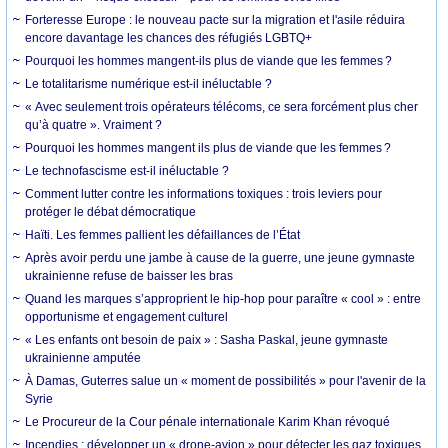
Forteresse Europe : le nouveau pacte sur la migration et l'asile réduira
encore davantage les chances des réfugiés LGBTQ+
Pourquoi les hommes mangent-ils plus de viande que les femmes ?
Le totalitarisme numérique est-il inéluctable ?
« Avec seulement trois opérateurs télécoms, ce sera forcément plus cher
qu’à quatre ». Vraiment ?
Pourquoi les hommes mangent ils plus de viande que les femmes ?
Le technofascisme est-il inéluctable ?
Comment lutter contre les informations toxiques : trois leviers pour
protéger le débat démocratique
Haïti. Les femmes pallient les défaillances de l’État
Après avoir perdu une jambe à cause de la guerre, une jeune gymnaste
ukrainienne refuse de baisser les bras
Quand les marques s’approprient le hip-hop pour paraître « cool » : entre
opportunisme et engagement culturel
« Les enfants ont besoin de paix » : Sasha Paskal, jeune gymnaste
ukrainienne amputée
À Damas, Guterres salue un « moment de possibilités » pour l'avenir de la
Syrie
Le Procureur de la Cour pénale internationale Karim Khan révoqué
Incendies : développer un « drone-avion » pour détecter les gaz toxiques