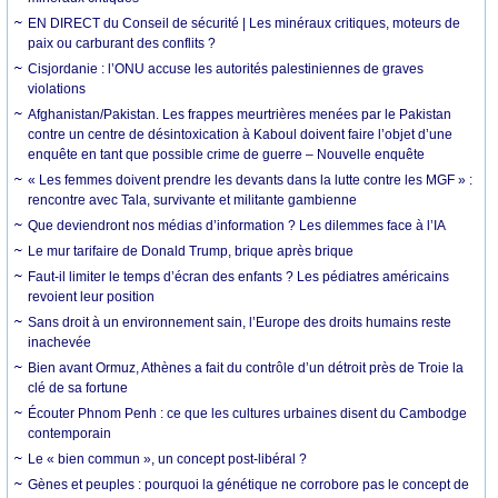
EN DIRECT du Conseil de sécurité | Les minéraux critiques, moteurs de
paix ou carburant des conflits ?
Cisjordanie : l’ONU accuse les autorités palestiniennes de graves
violations
Afghanistan/Pakistan. Les frappes meurtrières menées par le Pakistan
contre un centre de désintoxication à Kaboul doivent faire l’objet d’une
enquête en tant que possible crime de guerre – Nouvelle enquête
« Les femmes doivent prendre les devants dans la lutte contre les MGF » :
rencontre avec Tala, survivante et militante gambienne
Que deviendront nos médias d’information ? Les dilemmes face à l’IA
Le mur tarifaire de Donald Trump, brique après brique
Faut-il limiter le temps d’écran des enfants ? Les pédiatres américains
revoient leur position
Sans droit à un environnement sain, l’Europe des droits humains reste
inachevée
Bien avant Ormuz, Athènes a fait du contrôle d’un détroit près de Troie la
clé de sa fortune
Écouter Phnom Penh : ce que les cultures urbaines disent du Cambodge
contemporain
Le « bien commun », un concept post-libéral ?
Gènes et peuples : pourquoi la génétique ne corrobore pas le concept de