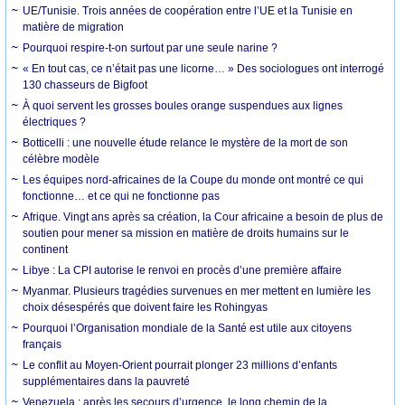
UE/Tunisie. Trois années de coopération entre l’UE et la Tunisie en
matière de migration
Pourquoi respire-t-on surtout par une seule narine ?
« En tout cas, ce n’était pas une licorne… » Des sociologues ont interrogé
130 chasseurs de Bigfoot
À quoi servent les grosses boules orange suspendues aux lignes
électriques ?
Botticelli : une nouvelle étude relance le mystère de la mort de son
célèbre modèle
Les équipes nord-africaines de la Coupe du monde ont montré ce qui
fonctionne… et ce qui ne fonctionne pas
Afrique. Vingt ans après sa création, la Cour africaine a besoin de plus de
soutien pour mener sa mission en matière de droits humains sur le
continent
Libye : La CPI autorise le renvoi en procès d’une première affaire
Myanmar. Plusieurs tragédies survenues en mer mettent en lumière les
choix désespérés que doivent faire les Rohingyas
Pourquoi l’Organisation mondiale de la Santé est utile aux citoyens
français
Le conflit au Moyen-Orient pourrait plonger 23 millions d’enfants
supplémentaires dans la pauvreté
Venezuela : après les secours d’urgence, le long chemin de la