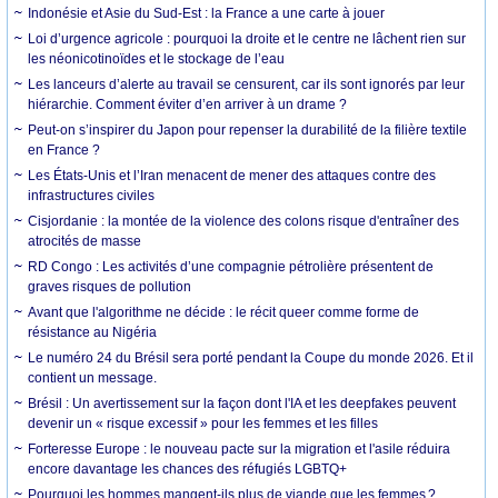
Indonésie et Asie du Sud-Est : la France a une carte à jouer
Loi d’urgence agricole : pourquoi la droite et le centre ne lâchent rien sur
les néonicotinoïdes et le stockage de l’eau
Les lanceurs d’alerte au travail se censurent, car ils sont ignorés par leur
hiérarchie. Comment éviter d’en arriver à un drame ?
Peut-on s’inspirer du Japon pour repenser la durabilité de la filière textile
en France ?
Les États-Unis et l’Iran menacent de mener des attaques contre des
infrastructures civiles
Cisjordanie : la montée de la violence des colons risque d'entraîner des
atrocités de masse
RD Congo : Les activités d’une compagnie pétrolière présentent de
graves risques de pollution
Avant que l'algorithme ne décide : le récit queer comme forme de
résistance au Nigéria
Le numéro 24 du Brésil sera porté pendant la Coupe du monde 2026. Et il
contient un message.
Brésil : Un avertissement sur la façon dont l'IA et les deepfakes peuvent
devenir un « risque excessif » pour les femmes et les filles
Forteresse Europe : le nouveau pacte sur la migration et l'asile réduira
encore davantage les chances des réfugiés LGBTQ+
Pourquoi les hommes mangent-ils plus de viande que les femmes ?