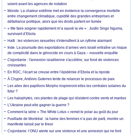
voient avant les agences de notation
Monde. La chaleur extrême met en évidence la convergence mortelle
entre changement climatique, cupidité des grandes entreprises et
défaillance politique, alors que les droits partent en fumée
« Me faire soigner rapidement m’a sauvé la vie » : Justin Singo Nguma,
survivant d’Ebola
Haïti : les violences sexuelles s'intensifient à un rythme alarmant
Inde. La poursuite des exportations d’armes vers Israël entraîne un risque
de complicité dans le génocide en cours à Gaza – nouvelle enquête
Cisjordanie : l'annexion israélienne s'accélère, sur fond de violences
croissantes
En RDC, l’écart se creuse entre l’épidémie d’Ebola et la riposte
À Chypre, António Guterres tente de relancer le processus de paix
Les ailes des papillons Morpho inspireront-elles les centrales solaires du
futur ?
Les halophytes, ces plantes de plage qui résistent contre vents et marées
L’Ukraine peut-elle gagner la guerre ?
Comment la série « The White Lotus » remet le polar au goût du jour
Fusillade de Montréal : la haine des femmes n’a pas de parti, montre un
manifeste laissé par le tireur
Cisjordanie: l’ONU alerte sur une violence et une annexion qui ne font