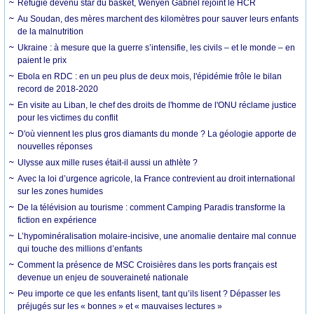
Réfugié devenu star du basket, Wenyen Gabriel rejoint le HCR
Au Soudan, des mères marchent des kilomètres pour sauver leurs enfants
de la malnutrition
Ukraine : à mesure que la guerre s’intensifie, les civils – et le monde – en
paient le prix
Ebola en RDC : en un peu plus de deux mois, l'épidémie frôle le bilan
record de 2018-2020
En visite au Liban, le chef des droits de l'homme de l'ONU réclame justice
pour les victimes du conflit
D'où viennent les plus gros diamants du monde ? La géologie apporte de
nouvelles réponses
Ulysse aux mille ruses était-il aussi un athlète ?
Avec la loi d’urgence agricole, la France contrevient au droit international
sur les zones humides
De la télévision au tourisme : comment Camping Paradis transforme la
fiction en expérience
L’hypominéralisation molaire-incisive, une anomalie dentaire mal connue
qui touche des millions d’enfants
Comment la présence de MSC Croisières dans les ports français est
devenue un enjeu de souveraineté nationale
Peu importe ce que les enfants lisent, tant qu’ils lisent ? Dépasser les
préjugés sur les « bonnes » et « mauvaises lectures »