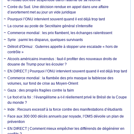
el Assad doit être suspendue dans l’attente de sa réforme
Corée du Sud. Une décision rendue en appel dans une affaire
d’avortement met au jour un vide juridique
Pourquoi l’ONU intervient souvent quand il est déjà trop tard
La course au poste de Secrétaire général s'intensifie
Commerce mondial : les prix flambent, les échanges ralentissent
Syrie : parmi les disparus, quelques survivants
Détroit d'Ormuz : Guterres appelle à stopper une escalade « hors de
contrôle »
Alcools américains invendus : faut-il profiter des nouveaux droits de
douane de Trump pour les écouler ?
EN DIRECT | Pourquoi l’ONU intervient souvent quand il est déjà trop tard
Commerce mondial : la flambée des prix masque la faiblesse des
volumes, sur fond de crise au Moyen-Orient
Gaza : des progrès fragiles contre la faim
Le foot et la foi : l’évangélisme a-t-il réellement privé le Brésil de la Coupe
du monde ?
Inde : Recours excessif à la force contre des manifestations d’étudiants
Face aux 300 000 décès annuels par noyade, l’OMS dévoile un plan de
prévention
EN DIRECT | Comment mieux empêcher les différends de dégénérer en