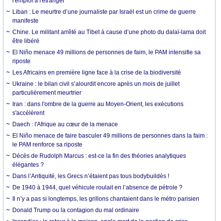
l'emploi à l'étranger
Liban : Le meurtre d’une journaliste par Israël est un crime de guerre
manifeste
Chine. Le militant arrêté au Tibet à cause d’une photo du dalaï-lama doit
être libéré
El Niño menace 49 millions de personnes de faim, le PAM intensifie sa
riposte
Les Africains en première ligne face à la crise de la biodiversité
Ukraine : le bilan civil s’alourdit encore après un mois de juillet
particulièrement meurtrier
Iran : dans l'ombre de la guerre au Moyen-Orient, les exécutions
s'accélèrent
Daech : l'Afrique au cœur de la menace
El Niño menace de faire basculer 49 millions de personnes dans la faim :
le PAM renforce sa riposte
Décès de Rudolph Marcus : est-ce la fin des théories analytiques
élégantes ?
Dans l’Antiquité, les Grecs n’étaient pas tous bodybuildés !
De 1940 à 1944, quel véhicule roulait en l’absence de pétrole ?
Il n’y a pas si longtemps, les grillons chantaient dans le métro parisien
Donald Trump ou la contagion du mal ordinaire