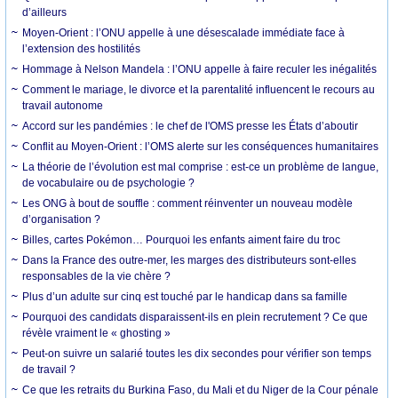
d’ailleurs
Moyen-Orient : l’ONU appelle à une désescalade immédiate face à
l’extension des hostilités
Hommage à Nelson Mandela : l’ONU appelle à faire reculer les inégalités
Comment le mariage, le divorce et la parentalité influencent le recours au
travail autonome
Accord sur les pandémies : le chef de l'OMS presse les États d’aboutir
Conflit au Moyen-Orient : l’OMS alerte sur les conséquences humanitaires
La théorie de l’évolution est mal comprise : est-ce un problème de langue,
de vocabulaire ou de psychologie ?
Les ONG à bout de souffle : comment réinventer un nouveau modèle
d’organisation ?
Billes, cartes Pokémon… Pourquoi les enfants aiment faire du troc
Dans la France des outre-mer, les marges des distributeurs sont-elles
responsables de la vie chère ?
Plus d’un adulte sur cinq est touché par le handicap dans sa famille
Pourquoi des candidats disparaissent-ils en plein recrutement ? Ce que
révèle vraiment le « ghosting »
Peut-on suivre un salarié toutes les dix secondes pour vérifier son temps
de travail ?
Ce que les retraits du Burkina Faso, du Mali et du Niger de la Cour pénale