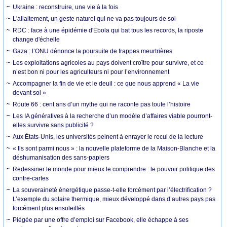
Ukraine : reconstruire, une vie à la fois
L'allaitement, un geste naturel qui ne va pas toujours de soi
RDC : face à une épidémie d'Ebola qui bat tous les records, la riposte
change d'échelle
Gaza : l’ONU dénonce la poursuite de frappes meurtrières
Les exploitations agricoles au pays doivent croître pour survivre, et ce
n’est bon ni pour les agriculteurs ni pour l’environnement
Accompagner la fin de vie et le deuil : ce que nous apprend « La vie
devant soi »
Route 66 : cent ans d’un mythe qui ne raconte pas toute l’histoire
Les IA génératives à la recherche d’un modèle d’affaires viable pourront-
elles survivre sans publicité ?
Aux États-Unis, les universités peinent à enrayer le recul de la lecture
« Ils sont parmi nous » : la nouvelle plateforme de la Maison-Blanche et la
déshumanisation des sans-papiers
Redessiner le monde pour mieux le comprendre : le pouvoir politique des
contre-cartes
La souveraineté énergétique passe-t-elle forcément par l’électrification ?
L’exemple du solaire thermique, mieux développé dans d’autres pays pas
forcément plus ensoleillés
Piégée par une offre d’emploi sur Facebook, elle échappe à ses