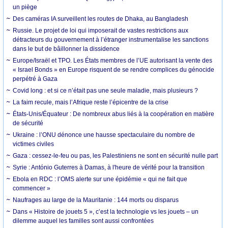
un piège
Des caméras IA surveillent les routes de Dhaka, au Bangladesh
Russie. Le projet de loi qui imposerait de vastes restrictions aux
détracteurs du gouvernement à l’étranger instrumentalise les sanctions
dans le but de bâillonner la dissidence
Europe/Israël et TPO. Les États membres de l’UE autorisant la vente des
« Israel Bonds » en Europe risquent de se rendre complices du génocide
perpétré à Gaza
Covid long : et si ce n’était pas une seule maladie, mais plusieurs ?
La faim recule, mais l’Afrique reste l’épicentre de la crise
États-Unis/Équateur : De nombreux abus liés à la coopération en matière
de sécurité
Ukraine : l’ONU dénonce une hausse spectaculaire du nombre de
victimes civiles
Gaza : cessez-le-feu ou pas, les Palestiniens ne sont en sécurité nulle part
Syrie : António Guterres à Damas, à l'heure de vérité pour la transition
Ebola en RDC : l’OMS alerte sur une épidémie « qui ne fait que
commencer »
Naufrages au large de la Mauritanie : 144 morts ou disparus
Dans « Histoire de jouets 5 », c’est la technologie vs les jouets – un
dilemme auquel les familles sont aussi confrontées