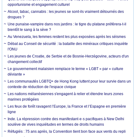
opportunisme et engagement culturel
Alcool, tabac, cannabis : les jeunes se sont-ils vraiment détournés des
drogues ?
Une punaise-vampire dans nos jardins : le tigre du platane préférera-t-il
bientôt le sang à la sève ?
Au Venezuela, les femmes restent les plus exposées après les séismes
Débat au Conseil de sécurité : la bataille des minéraux critiques inquiète
l'ONU
Les jeunes de Croatie, de Serbie et de Bosnie-Herzégovine, acteurs d'un
changement collectif
Le gouvernement malaisien remplace le terme « LGBT » par « culture
déviante »
Les communautés LGBTQ+ de Hong Kong luttent pour leur survie dans un
contexte de réduction de l'espace civique
Les nations mélanésiennes s'engagent à relier et étendre leurs zones
marines protégées
Les feux de forêt ravagent l’Europe, la France et l’Espagne en première
ligne
Inde. La répression contre des manifestant·e·s pacifiques à New Delhi
soulève de vives inquiétudes en termes de droits humains
Réfugiés : 75 ans après, la Convention tient bon face aux vents du repli