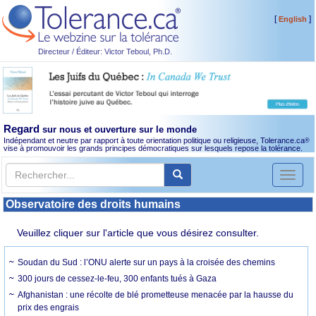
[
]
English
Directeur / Éditeur: Victor Teboul, Ph.D.
Regard
sur nous et ouverture sur le monde
Indépendant et neutre par rapport à toute orientation politique ou religieuse, Tolerance.ca
®
vise à promouvoir les grands principes démocratiques sur lesquels repose la tolérance.
Toggl
naviga
Observatoire des droits humains
Veuillez cliquer sur l'article que vous désirez consulter.
Soudan du Sud : l’ONU alerte sur un pays à la croisée des chemins
300 jours de cessez-le-feu, 300 enfants tués à Gaza
Afghanistan : une récolte de blé prometteuse menacée par la hausse du
prix des engrais