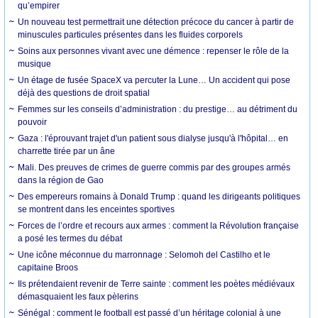
qu’empirer
Un nouveau test permettrait une détection précoce du cancer à partir de
minuscules particules présentes dans les fluides corporels
Soins aux personnes vivant avec une démence : repenser le rôle de la
musique
Un étage de fusée SpaceX va percuter la Lune… Un accident qui pose
déjà des questions de droit spatial
Femmes sur les conseils d’administration : du prestige… au détriment du
pouvoir
Gaza : l'éprouvant trajet d'un patient sous dialyse jusqu'à l'hôpital… en
charrette tirée par un âne
Mali. Des preuves de crimes de guerre commis par des groupes armés
dans la région de Gao
Des empereurs romains à Donald Trump : quand les dirigeants politiques
se montrent dans les enceintes sportives
Forces de l’ordre et recours aux armes : comment la Révolution française
a posé les termes du débat
Une icône méconnue du marronnage : Selomoh del Castilho et le
capitaine Broos
Ils prétendaient revenir de Terre sainte : comment les poètes médiévaux
démasquaient les faux pèlerins
Sénégal : comment le football est passé d’un héritage colonial à une