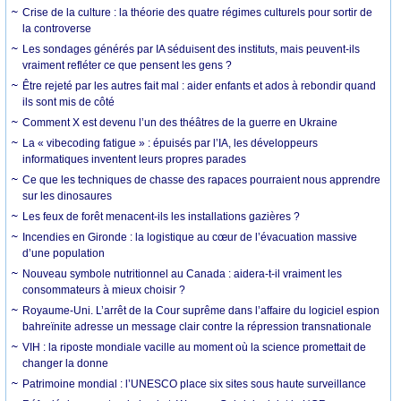
Crise de la culture : la théorie des quatre régimes culturels pour sortir de
la controverse
Les sondages générés par IA séduisent des instituts, mais peuvent-ils
vraiment refléter ce que pensent les gens ?
Être rejeté par les autres fait mal : aider enfants et ados à rebondir quand
ils sont mis de côté
Comment X est devenu l’un des théâtres de la guerre en Ukraine
La « vibecoding fatigue » : épuisés par l’IA, les développeurs
informatiques inventent leurs propres parades
Ce que les techniques de chasse des rapaces pourraient nous apprendre
sur les dinosaures
Les feux de forêt menacent-ils les installations gazières ?
Incendies en Gironde : la logistique au cœur de l’évacuation massive
d’une population
Nouveau symbole nutritionnel au Canada : aidera-t-il vraiment les
consommateurs à mieux choisir ?
Royaume-Uni. L’arrêt de la Cour suprême dans l’affaire du logiciel espion
bahreïnite adresse un message clair contre la répression transnationale
VIH : la riposte mondiale vacille au moment où la science promettait de
changer la donne
Patrimoine mondial : l’UNESCO place six sites sous haute surveillance