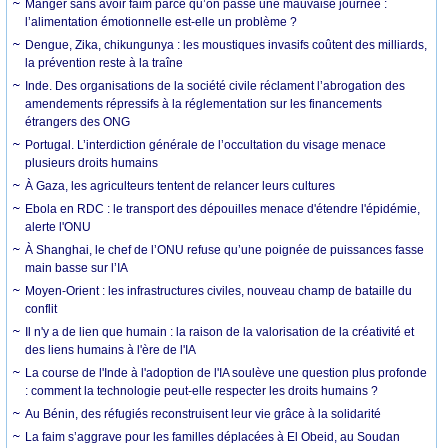
Manger sans avoir faim parce qu’on passe une mauvaise journée :
l’alimentation émotionnelle est-elle un problème ?
Dengue, Zika, chikungunya : les moustiques invasifs coûtent des milliards,
la prévention reste à la traîne
Inde. Des organisations de la société civile réclament l’abrogation des
amendements répressifs à la réglementation sur les financements
étrangers des ONG
Portugal. L’interdiction générale de l’occultation du visage menace
plusieurs droits humains
À Gaza, les agriculteurs tentent de relancer leurs cultures
Ebola en RDC : le transport des dépouilles menace d'étendre l'épidémie,
alerte l'ONU
À Shanghai, le chef de l’ONU refuse qu’une poignée de puissances fasse
main basse sur l’IA
Moyen-Orient : les infrastructures civiles, nouveau champ de bataille du
conflit
Il n'y a de lien que humain : la raison de la valorisation de la créativité et
des liens humains à l'ère de l'IA
La course de l'Inde à l'adoption de l'IA soulève une question plus profonde
: comment la technologie peut-elle respecter les droits humains ?
Au Bénin, des réfugiés reconstruisent leur vie grâce à la solidarité
La faim s’aggrave pour les familles déplacées à El Obeid, au Soudan