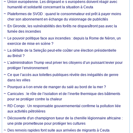
Union européenne. Les dirigeant·e·s européens doivent réagir avec
humanité et solidarité concernant la situation à Ceuta
Plateformes de SVOD : quand le consommateur est prêt à payer moins
cher son abonnement en échange du visionnage de publicités
En Gironde, les vulnérabilités des forêts ne disparaîtront pas avec la
fumée des incendies
Le pouvoir politique face aux incendies : depuis la Rome de Néron, un
exercice de mise en scène ?
La défaite de la Seleção peut-elle coûter une élection présidentielle
au Brésil ?
L’administration Trump veut priver les citoyens d’un puissant levier pour
protéger l’environnement
Ce que l’accès aux toilettes publiques révèle des inégalités de genre
dans les villes
Pourquoi a-t-on envie de manger du salé au bord de la mer ?
Canicules : le rôle de l’isolation et de l’inertie thermique des bâtiments
pour se protéger contre la chaleur
RD Congo : Un responsable gouvernemental confirme la pollution liée
aux activités pétrolières
Découverte d'un champignon tueur de la chenille légionnaire africaine :
une piste prometteuse pour protéger les cultures
Des renvois rapides font suite aux arrivées de migrants à Ceuta