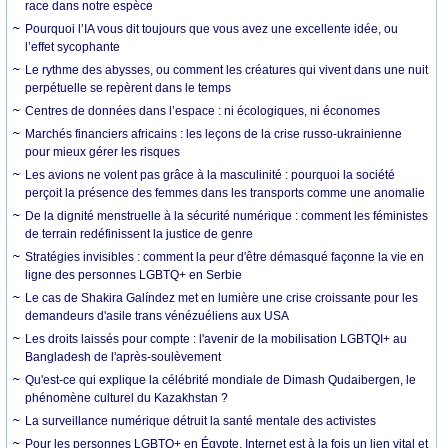
race dans notre espèce
Pourquoi l’IA vous dit toujours que vous avez une excellente idée, ou
l’effet sycophante
Le rythme des abysses, ou comment les créatures qui vivent dans une nuit
perpétuelle se repèrent dans le temps
Centres de données dans l’espace : ni écologiques, ni économes
Marchés financiers africains : les leçons de la crise russo-ukrainienne
pour mieux gérer les risques
Les avions ne volent pas grâce à la masculinité : pourquoi la société
perçoit la présence des femmes dans les transports comme une anomalie
De la dignité menstruelle à la sécurité numérique : comment les féministes
de terrain redéfinissent la justice de genre
Stratégies invisibles : comment la peur d'être démasqué façonne la vie en
ligne des personnes LGBTQ+ en Serbie
Le cas de Shakira Galíndez met en lumière une crise croissante pour les
demandeurs d'asile trans vénézuéliens aux USA
Les droits laissés pour compte : l'avenir de la mobilisation LGBTQI+ au
Bangladesh de l'après-soulèvement
Qu'est-ce qui explique la célébrité mondiale de Dimash Qudaibergen, le
phénomène culturel du Kazakhstan ?
La surveillance numérique détruit la santé mentale des activistes
Pour les personnes LGBTQ+ en Égypte, Internet est à la fois un lien vital et