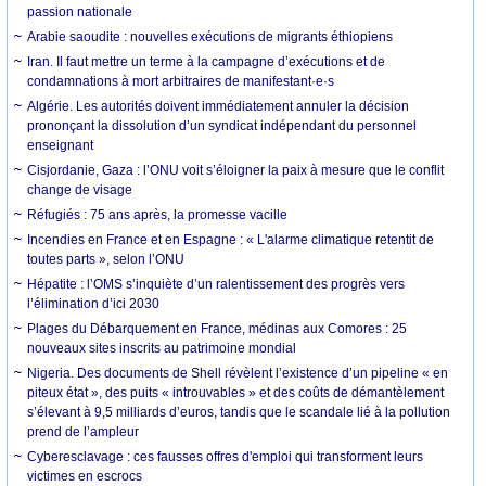
passion nationale
Arabie saoudite : nouvelles exécutions de migrants éthiopiens
Iran. Il faut mettre un terme à la campagne d’exécutions et de
condamnations à mort arbitraires de manifestant·e·s
Algérie. Les autorités doivent immédiatement annuler la décision
prononçant la dissolution d’un syndicat indépendant du personnel
enseignant
Cisjordanie, Gaza : l’ONU voit s’éloigner la paix à mesure que le conflit
change de visage
Réfugiés : 75 ans après, la promesse vacille
Incendies en France et en Espagne : « L'alarme climatique retentit de
toutes parts », selon l’ONU
Hépatite : l’OMS s’inquiète d’un ralentissement des progrès vers
l’élimination d’ici 2030
Plages du Débarquement en France, médinas aux Comores : 25
nouveaux sites inscrits au patrimoine mondial
Nigeria. Des documents de Shell révèlent l’existence d’un pipeline « en
piteux état », des puits « introuvables » et des coûts de démantèlement
s’élevant à 9,5 milliards d’euros, tandis que le scandale lié à la pollution
prend de l’ampleur
Cyberesclavage : ces fausses offres d'emploi qui transforment leurs
victimes en escrocs