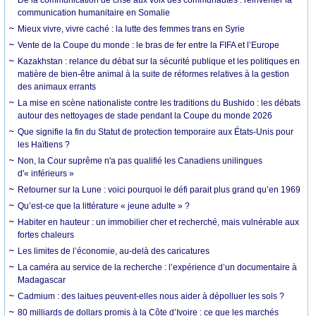
De la communication de crise aux voix des communautés : réinventer la
communication humanitaire en Somalie
Mieux vivre, vivre caché : la lutte des femmes trans en Syrie
Vente de la Coupe du monde : le bras de fer entre la FIFA et l’Europe
Kazakhstan : relance du débat sur la sécurité publique et les politiques en
matière de bien-être animal à la suite de réformes relatives à la gestion
des animaux errants
La mise en scène nationaliste contre les traditions du Bushido : les débats
autour des nettoyages de stade pendant la Coupe du monde 2026
Que signifie la fin du Statut de protection temporaire aux États-Unis pour
les Haïtiens ?
Non, la Cour suprême n'a pas qualifié les Canadiens unilingues
d'« inférieurs »
Retourner sur la Lune : voici pourquoi le défi parait plus grand qu’en 1969
Qu’est-ce que la littérature « jeune adulte » ?
Habiter en hauteur : un immobilier cher et recherché, mais vulnérable aux
fortes chaleurs
Les limites de l’économie, au-delà des caricatures
La caméra au service de la recherche : l’expérience d’un documentaire à
Madagascar
Cadmium : des laitues peuvent-elles nous aider à dépolluer les sols ?
80 milliards de dollars promis à la Côte d’Ivoire : ce que les marchés