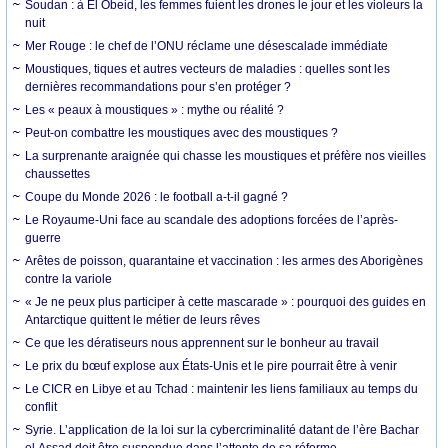
Soudan : à El Obeid, les femmes fuient les drones le jour et les violeurs la
nuit
Mer Rouge : le chef de l’ONU réclame une désescalade immédiate
Moustiques, tiques et autres vecteurs de maladies : quelles sont les
dernières recommandations pour s’en protéger ?
Les « peaux à moustiques » : mythe ou réalité ?
Peut-on combattre les moustiques avec des moustiques ?
La surprenante araignée qui chasse les moustiques et préfère nos vieilles
chaussettes
Coupe du Monde 2026 : le football a-t-il gagné ?
Le Royaume-Uni face au scandale des adoptions forcées de l’après-
guerre
Arêtes de poisson, quarantaine et vaccination : les armes des Aborigènes
contre la variole
« Je ne peux plus participer à cette mascarade » : pourquoi des guides en
Antarctique quittent le métier de leurs rêves
Ce que les dératiseurs nous apprennent sur le bonheur au travail
Le prix du bœuf explose aux États-Unis et le pire pourrait être à venir
Le CICR en Libye et au Tchad : maintenir les liens familiaux au temps du
conflit
Syrie. L’application de la loi sur la cybercriminalité datant de l’ère Bachar