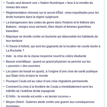
Tuvalu veut devenir une « Nation Numérique » face à la montée du
niveau des eaux
Réglementation chinoise sur le secret d'État : vives inquiétudes pour les
droits humains dans la région ouïghoure
La transgression des codes de genre dans l'histoire et le folklore des
Balkans : vierges sous serment, rôles rituels et femmes guerrières
travesties
Majorque se révolte contre un tourisme qui dépossède les habitants de
leur territoire
À l’heure d’Airbnb, qui sont les gagnants de la location de courte durée à
La Rochelle ?
Inde : la crise de la classe moyenne nourrit la colère étudiante
Bavure scientifique : quand un grand physicien se penche sur les
« pouvoirs » des sourciers
Les plans de travail en quartz, à l’origine d’une crise de santé publique
aux États-Unis et dans le monde
Pourquoi Ceuta est au cœur d’une crise migratoire permanente
Comment la crise à la frontière de Ceuta a immédiatement servi les
intérêts de l’extrême droite espagnole
El Niño : le monde est entré « en terrain inconnu »
Moyen-Orient : Guterres alerte contre une guerre aux conséquences
mondiales