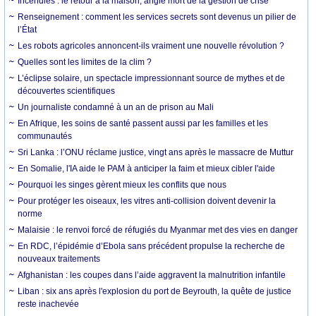
Incendies : le retour à la maison, angle mort de la gestion de crise
Renseignement : comment les services secrets sont devenus un pilier de
l’État
Les robots agricoles annoncent-ils vraiment une nouvelle révolution ?
Quelles sont les limites de la clim ?
L’éclipse solaire, un spectacle impressionnant source de mythes et de
découvertes scientifiques
Un journaliste condamné à un an de prison au Mali
En Afrique, les soins de santé passent aussi par les familles et les
communautés
Sri Lanka : l’ONU réclame justice, vingt ans après le massacre de Muttur
En Somalie, l'IA aide le PAM à anticiper la faim et mieux cibler l'aide
Pourquoi les singes gèrent mieux les conflits que nous
Pour protéger les oiseaux, les vitres anti-collision doivent devenir la
norme
Malaisie : le renvoi forcé de réfugiés du Myanmar met des vies en danger
En RDC, l’épidémie d’Ebola sans précédent propulse la recherche de
nouveaux traitements
Afghanistan : les coupes dans l’aide aggravent la malnutrition infantile
Liban : six ans après l'explosion du port de Beyrouth, la quête de justice
reste inachevée