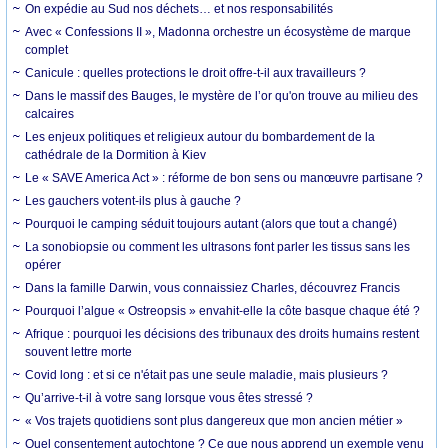
On expédie au Sud nos déchets… et nos responsabilités
Avec « Confessions II », Madonna orchestre un écosystème de marque
complet
Canicule : quelles protections le droit offre-t-il aux travailleurs ?
Dans le massif des Bauges, le mystère de l’or qu'on trouve au milieu des
calcaires
Les enjeux politiques et religieux autour du bombardement de la
cathédrale de la Dormition à Kiev
Le « SAVE America Act » : réforme de bon sens ou manœuvre partisane ?
Les gauchers votent-ils plus à gauche ?
Pourquoi le camping séduit toujours autant (alors que tout a changé)
La sonobiopsie ou comment les ultrasons font parler les tissus sans les
opérer
Dans la famille Darwin, vous connaissiez Charles, découvrez Francis
Pourquoi l’algue « Ostreopsis » envahit-elle la côte basque chaque été ?
Afrique : pourquoi les décisions des tribunaux des droits humains restent
souvent lettre morte
Covid long : et si ce n'était pas une seule maladie, mais plusieurs ?
Qu’arrive-t-il à votre sang lorsque vous êtes stressé ?
« Vos trajets quotidiens sont plus dangereux que mon ancien métier »
Quel consentement autochtone ? Ce que nous apprend un exemple venu