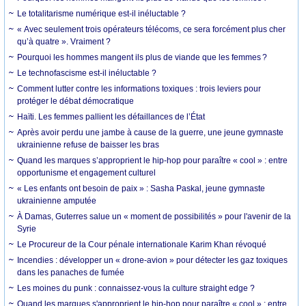
Le totalitarisme numérique est-il inéluctable ?
« Avec seulement trois opérateurs télécoms, ce sera forcément plus cher
qu’à quatre ». Vraiment ?
Pourquoi les hommes mangent ils plus de viande que les femmes ?
Le technofascisme est-il inéluctable ?
Comment lutter contre les informations toxiques : trois leviers pour
protéger le débat démocratique
Haïti. Les femmes pallient les défaillances de l’État
Après avoir perdu une jambe à cause de la guerre, une jeune gymnaste
ukrainienne refuse de baisser les bras
Quand les marques s’approprient le hip-hop pour paraître « cool » : entre
opportunisme et engagement culturel
« Les enfants ont besoin de paix » : Sasha Paskal, jeune gymnaste
ukrainienne amputée
À Damas, Guterres salue un « moment de possibilités » pour l'avenir de la
Syrie
Le Procureur de la Cour pénale internationale Karim Khan révoqué
Incendies : développer un « drone-avion » pour détecter les gaz toxiques
dans les panaches de fumée
Les moines du punk : connaissez-vous la culture straight edge ?
Quand les marques s'approprient le hip-hop pour paraître « cool » : entre