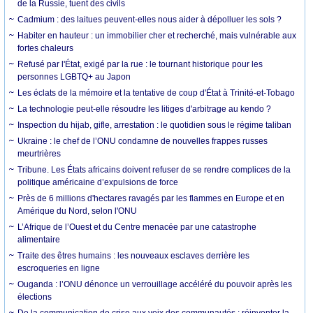
de la Russie, tuent des civils
Cadmium : des laitues peuvent-elles nous aider à dépolluer les sols ?
Habiter en hauteur : un immobilier cher et recherché, mais vulnérable aux
fortes chaleurs
Refusé par l'État, exigé par la rue : le tournant historique pour les
personnes LGBTQ+ au Japon
Les éclats de la mémoire et la tentative de coup d'État à Trinité-et-Tobago
La technologie peut-elle résoudre les litiges d'arbitrage au kendo ?
Inspection du hijab, gifle, arrestation : le quotidien sous le régime taliban
Ukraine : le chef de l’ONU condamne de nouvelles frappes russes
meurtrières
Tribune. Les États africains doivent refuser de se rendre complices de la
politique américaine d’expulsions de force
Près de 6 millions d'hectares ravagés par les flammes en Europe et en
Amérique du Nord, selon l'ONU
L’Afrique de l’Ouest et du Centre menacée par une catastrophe
alimentaire
Traite des êtres humains : les nouveaux esclaves derrière les
escroqueries en ligne
Ouganda : l’ONU dénonce un verrouillage accéléré du pouvoir après les
élections