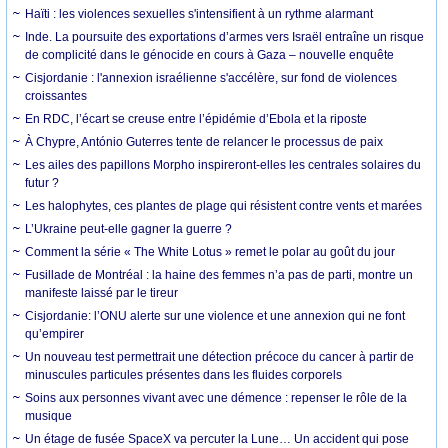
Haïti : les violences sexuelles s'intensifient à un rythme alarmant
Inde. La poursuite des exportations d’armes vers Israël entraîne un risque
de complicité dans le génocide en cours à Gaza – nouvelle enquête
Cisjordanie : l'annexion israélienne s'accélère, sur fond de violences
croissantes
En RDC, l’écart se creuse entre l’épidémie d’Ebola et la riposte
À Chypre, António Guterres tente de relancer le processus de paix
Les ailes des papillons Morpho inspireront-elles les centrales solaires du
futur ?
Les halophytes, ces plantes de plage qui résistent contre vents et marées
L’Ukraine peut-elle gagner la guerre ?
Comment la série « The White Lotus » remet le polar au goût du jour
Fusillade de Montréal : la haine des femmes n’a pas de parti, montre un
manifeste laissé par le tireur
Cisjordanie: l’ONU alerte sur une violence et une annexion qui ne font
qu’empirer
Un nouveau test permettrait une détection précoce du cancer à partir de
minuscules particules présentes dans les fluides corporels
Soins aux personnes vivant avec une démence : repenser le rôle de la
musique
Un étage de fusée SpaceX va percuter la Lune… Un accident qui pose