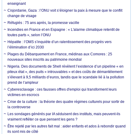
enseignant
Cisjordanie, Gaza : l’ONU voit s’éloigner la paix à mesure que le conflit
change de visage
Réfugiés : 75 ans après, la promesse vacille
Incendies en France et en Espagne : « L'alarme climatique retentit de
toutes parts », selon l’ONU
Hépatite : l’OMS s’inquiète d’un ralentissement des progrès vers
l’élimination d’ici 2030
Plages du Débarquement en France, médinas aux Comores : 25
nouveaux sites inscrits au patrimoine mondial
Nigeria. Des documents de Shell révèlent l’existence d’un pipeline « en
piteux état », des puits « introuvables » et des coûts de démantèlement
s’élevant à 9,5 milliards d’euros, tandis que le scandale lié à la pollution
prend de l’ampleur
Cyberesclavage : ces fausses offres d'emploi qui transforment leurs
victimes en escrocs
Crise de la culture : la théorie des quatre régimes culturels pour sortir de
la controverse
Les sondages générés par IA séduisent des instituts, mais peuvent-ils
vraiment refléter ce que pensent les gens ?
Être rejeté par les autres fait mal : aider enfants et ados à rebondir quand
ils sont mis de côté