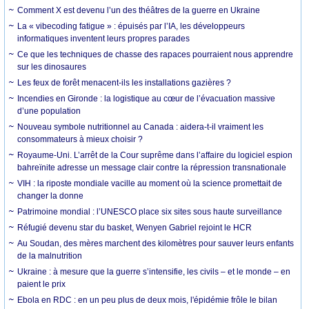
Comment X est devenu l’un des théâtres de la guerre en Ukraine
La « vibecoding fatigue » : épuisés par l’IA, les développeurs
informatiques inventent leurs propres parades
Ce que les techniques de chasse des rapaces pourraient nous apprendre
sur les dinosaures
Les feux de forêt menacent-ils les installations gazières ?
Incendies en Gironde : la logistique au cœur de l’évacuation massive
d’une population
Nouveau symbole nutritionnel au Canada : aidera-t-il vraiment les
consommateurs à mieux choisir ?
Royaume-Uni. L’arrêt de la Cour suprême dans l’affaire du logiciel espion
bahreïnite adresse un message clair contre la répression transnationale
VIH : la riposte mondiale vacille au moment où la science promettait de
changer la donne
Patrimoine mondial : l’UNESCO place six sites sous haute surveillance
Réfugié devenu star du basket, Wenyen Gabriel rejoint le HCR
Au Soudan, des mères marchent des kilomètres pour sauver leurs enfants
de la malnutrition
Ukraine : à mesure que la guerre s’intensifie, les civils – et le monde – en
paient le prix
Ebola en RDC : en un peu plus de deux mois, l'épidémie frôle le bilan