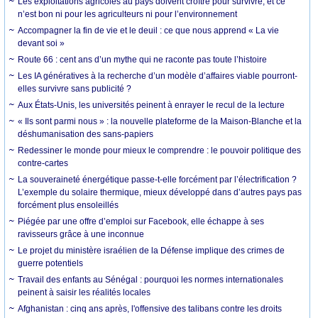
Les exploitations agricoles au pays doivent croître pour survivre, et ce
n’est bon ni pour les agriculteurs ni pour l’environnement
Accompagner la fin de vie et le deuil : ce que nous apprend « La vie
devant soi »
Route 66 : cent ans d’un mythe qui ne raconte pas toute l’histoire
Les IA génératives à la recherche d’un modèle d’affaires viable pourront-
elles survivre sans publicité ?
Aux États-Unis, les universités peinent à enrayer le recul de la lecture
« Ils sont parmi nous » : la nouvelle plateforme de la Maison-Blanche et la
déshumanisation des sans-papiers
Redessiner le monde pour mieux le comprendre : le pouvoir politique des
contre-cartes
La souveraineté énergétique passe-t-elle forcément par l’électrification ?
L’exemple du solaire thermique, mieux développé dans d’autres pays pas
forcément plus ensoleillés
Piégée par une offre d’emploi sur Facebook, elle échappe à ses
ravisseurs grâce à une inconnue
Le projet du ministère israélien de la Défense implique des crimes de
guerre potentiels
Travail des enfants au Sénégal : pourquoi les normes internationales
peinent à saisir les réalités locales
Afghanistan : cinq ans après, l'offensive des talibans contre les droits