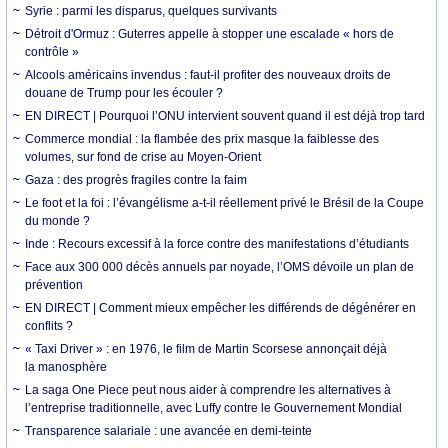
Syrie : parmi les disparus, quelques survivants
Détroit d'Ormuz : Guterres appelle à stopper une escalade « hors de
contrôle »
Alcools américains invendus : faut-il profiter des nouveaux droits de
douane de Trump pour les écouler ?
EN DIRECT | Pourquoi l’ONU intervient souvent quand il est déjà trop tard
Commerce mondial : la flambée des prix masque la faiblesse des
volumes, sur fond de crise au Moyen-Orient
Gaza : des progrès fragiles contre la faim
Le foot et la foi : l’évangélisme a-t-il réellement privé le Brésil de la Coupe
du monde ?
Inde : Recours excessif à la force contre des manifestations d’étudiants
Face aux 300 000 décès annuels par noyade, l’OMS dévoile un plan de
prévention
EN DIRECT | Comment mieux empêcher les différends de dégénérer en
conflits ?
« Taxi Driver » : en 1976, le film de Martin Scorsese annonçait déjà
la manosphère
La saga One Piece peut nous aider à comprendre les alternatives à
l’entreprise traditionnelle, avec Luffy contre le Gouvernement Mondial
Transparence salariale : une avancée en demi-teinte