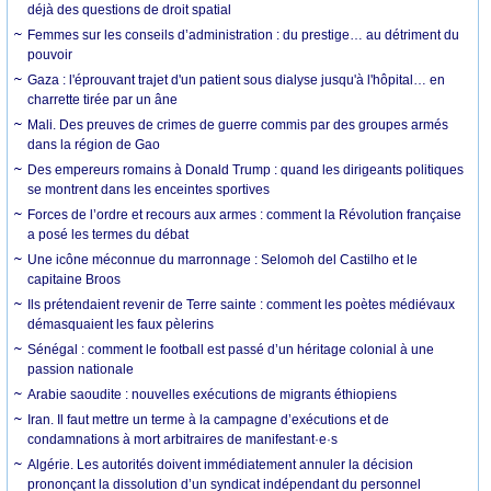
déjà des questions de droit spatial
Femmes sur les conseils d’administration : du prestige… au détriment du
pouvoir
Gaza : l'éprouvant trajet d'un patient sous dialyse jusqu'à l'hôpital… en
charrette tirée par un âne
Mali. Des preuves de crimes de guerre commis par des groupes armés
dans la région de Gao
Des empereurs romains à Donald Trump : quand les dirigeants politiques
se montrent dans les enceintes sportives
Forces de l’ordre et recours aux armes : comment la Révolution française
a posé les termes du débat
Une icône méconnue du marronnage : Selomoh del Castilho et le
capitaine Broos
Ils prétendaient revenir de Terre sainte : comment les poètes médiévaux
démasquaient les faux pèlerins
Sénégal : comment le football est passé d’un héritage colonial à une
passion nationale
Arabie saoudite : nouvelles exécutions de migrants éthiopiens
Iran. Il faut mettre un terme à la campagne d’exécutions et de
condamnations à mort arbitraires de manifestant·e·s
Algérie. Les autorités doivent immédiatement annuler la décision
prononçant la dissolution d’un syndicat indépendant du personnel