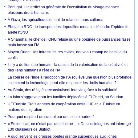
Portugal. L’interdiction générale de l’occultation du visage menace
plusieurs droits humains
À Gaza, les agriculteurs tentent de relancer leurs cultures
Ebola en RDC : le transport des dépouilles menace d'étendre l'épidémie,
alerte l'ONU
À Shanghai, le chef de l’ONU refuse qu’une poignée de puissances fasse
main basse sur l’IA
Moyen-Orient : les infrastructures civiles, nouveau champ de bataille du
conflit
Il n'y a de lien que humain : la raison de la valorisation de la créativité et
des liens humains à l'ère de l'IA
La course de l'Inde à l'adoption de l'IA soulève une question plus profonde
: comment la technologie peut-elle respecter les droits humains ?
Au Bénin, des réfugiés reconstruisent leur vie grâce à la solidarité
La faim s’aggrave pour les familles déplacées à El Obeid, au Soudan
UE/Tunisie. Trois années de coopération entre l’UE et la Tunisie en
matière de migration
Pourquoi respire-t-on surtout par une seule narine ?
« En tout cas, ce n’était pas une licorne… » Des sociologues ont interrogé
130 chasseurs de Bigfoot
À quoi servent les grosses boules orange suspendues aux lignes