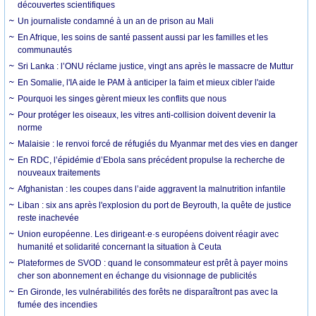
découvertes scientifiques
Un journaliste condamné à un an de prison au Mali
En Afrique, les soins de santé passent aussi par les familles et les
communautés
Sri Lanka : l’ONU réclame justice, vingt ans après le massacre de Muttur
En Somalie, l'IA aide le PAM à anticiper la faim et mieux cibler l'aide
Pourquoi les singes gèrent mieux les conflits que nous
Pour protéger les oiseaux, les vitres anti-collision doivent devenir la
norme
Malaisie : le renvoi forcé de réfugiés du Myanmar met des vies en danger
En RDC, l’épidémie d’Ebola sans précédent propulse la recherche de
nouveaux traitements
Afghanistan : les coupes dans l’aide aggravent la malnutrition infantile
Liban : six ans après l'explosion du port de Beyrouth, la quête de justice
reste inachevée
Union européenne. Les dirigeant·e·s européens doivent réagir avec
humanité et solidarité concernant la situation à Ceuta
Plateformes de SVOD : quand le consommateur est prêt à payer moins
cher son abonnement en échange du visionnage de publicités
En Gironde, les vulnérabilités des forêts ne disparaîtront pas avec la
fumée des incendies