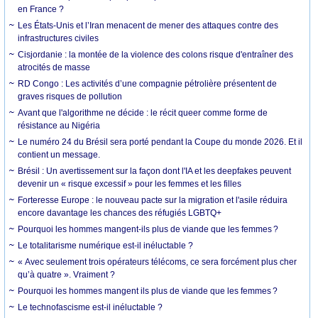
en France ?
Les États-Unis et l’Iran menacent de mener des attaques contre des
infrastructures civiles
Cisjordanie : la montée de la violence des colons risque d'entraîner des
atrocités de masse
RD Congo : Les activités d’une compagnie pétrolière présentent de
graves risques de pollution
Avant que l'algorithme ne décide : le récit queer comme forme de
résistance au Nigéria
Le numéro 24 du Brésil sera porté pendant la Coupe du monde 2026. Et il
contient un message.
Brésil : Un avertissement sur la façon dont l'IA et les deepfakes peuvent
devenir un « risque excessif » pour les femmes et les filles
Forteresse Europe : le nouveau pacte sur la migration et l'asile réduira
encore davantage les chances des réfugiés LGBTQ+
Pourquoi les hommes mangent-ils plus de viande que les femmes ?
Le totalitarisme numérique est-il inéluctable ?
« Avec seulement trois opérateurs télécoms, ce sera forcément plus cher
qu’à quatre ». Vraiment ?
Pourquoi les hommes mangent ils plus de viande que les femmes ?
Le technofascisme est-il inéluctable ?