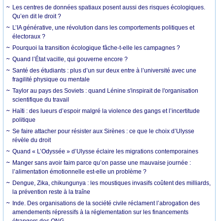
Les centres de données spatiaux posent aussi des risques écologiques.
Qu’en dit le droit ?
L’IA générative, une révolution dans les comportements politiques et
électoraux ?
Pourquoi la transition écologique fâche-t-elle les campagnes ?
Quand l’État vacille, qui gouverne encore ?
Santé des étudiants : plus d’un sur deux entre à l’université avec une
fragilité physique ou mentale
Taylor au pays des Soviets : quand Lénine s'inspirait de l'organisation
scientifique du travail
Haïti : des lueurs d’espoir malgré la violence des gangs et l’incertitude
politique
Se faire attacher pour résister aux Sirènes : ce que le choix d’Ulysse
révèle du droit
Quand « L’Odyssée » d’Ulysse éclaire les migrations contemporaines
Manger sans avoir faim parce qu’on passe une mauvaise journée :
l’alimentation émotionnelle est-elle un problème ?
Dengue, Zika, chikungunya : les moustiques invasifs coûtent des milliards,
la prévention reste à la traîne
Inde. Des organisations de la société civile réclament l’abrogation des
amendements répressifs à la réglementation sur les financements
étrangers des ONG