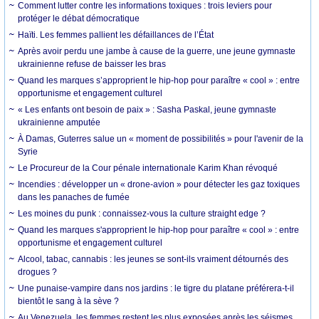
Comment lutter contre les informations toxiques : trois leviers pour
protéger le débat démocratique
Haïti. Les femmes pallient les défaillances de l’État
Après avoir perdu une jambe à cause de la guerre, une jeune gymnaste
ukrainienne refuse de baisser les bras
Quand les marques s’approprient le hip-hop pour paraître « cool » : entre
opportunisme et engagement culturel
« Les enfants ont besoin de paix » : Sasha Paskal, jeune gymnaste
ukrainienne amputée
À Damas, Guterres salue un « moment de possibilités » pour l'avenir de la
Syrie
Le Procureur de la Cour pénale internationale Karim Khan révoqué
Incendies : développer un « drone-avion » pour détecter les gaz toxiques
dans les panaches de fumée
Les moines du punk : connaissez-vous la culture straight edge ?
Quand les marques s'approprient le hip-hop pour paraître « cool » : entre
opportunisme et engagement culturel
Alcool, tabac, cannabis : les jeunes se sont-ils vraiment détournés des
drogues ?
Une punaise-vampire dans nos jardins : le tigre du platane préférera-t-il
bientôt le sang à la sève ?
Au Venezuela, les femmes restent les plus exposées après les séismes