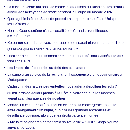
des animaux errants
La mise en scène nationaliste contre les traditions du Bushido : les débats
autour des nettoyages de stade pendant la Coupe du monde 2026
Que signifie la fin du Statut de protection temporaire aux États-Unis pour
les Haïtiens ?
Non, la Cour suprême n'a pas qualifié les Canadiens unilingues
d'« inférieurs »
Retourner sur la Lune : voici pourquoi le défi parait plus grand qu’en 1969
Qu’est-ce que la littérature « jeune adulte » ?
Habiter en hauteur : un immobilier cher et recherché, mais vulnérable aux
fortes chaleurs
Les limites de l’économie, au-delà des caricatures
La caméra au service de la recherche : l’expérience d’un documentaire à
Madagascar
Cadmium : des laitues peuvent-elles nous aider à dépolluer les sols ?
80 milliards de dollars promis à la Côte d’Ivoire : ce que les marchés
voient avant les agences de notation
Monde. La chaleur extrême met en évidence la convergence mortelle
entre changement climatique, cupidité des grandes entreprises et
défaillance politique, alors que les droits partent en fumée
« Me faire soigner rapidement m’a sauvé la vie » : Justin Singo Nguma,
survivant d’Ebola