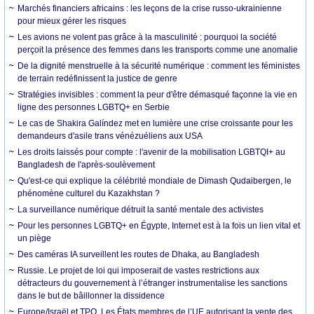
Marchés financiers africains : les leçons de la crise russo-ukrainienne
pour mieux gérer les risques
Les avions ne volent pas grâce à la masculinité : pourquoi la société
perçoit la présence des femmes dans les transports comme une anomalie
De la dignité menstruelle à la sécurité numérique : comment les féministes
de terrain redéfinissent la justice de genre
Stratégies invisibles : comment la peur d'être démasqué façonne la vie en
ligne des personnes LGBTQ+ en Serbie
Le cas de Shakira Galíndez met en lumière une crise croissante pour les
demandeurs d'asile trans vénézuéliens aux USA
Les droits laissés pour compte : l'avenir de la mobilisation LGBTQI+ au
Bangladesh de l'après-soulèvement
Qu'est-ce qui explique la célébrité mondiale de Dimash Qudaibergen, le
phénomène culturel du Kazakhstan ?
La surveillance numérique détruit la santé mentale des activistes
Pour les personnes LGBTQ+ en Égypte, Internet est à la fois un lien vital et
un piège
Des caméras IA surveillent les routes de Dhaka, au Bangladesh
Russie. Le projet de loi qui imposerait de vastes restrictions aux
détracteurs du gouvernement à l’étranger instrumentalise les sanctions
dans le but de bâillonner la dissidence
Europe/Israël et TPO. Les États membres de l’UE autorisant la vente des