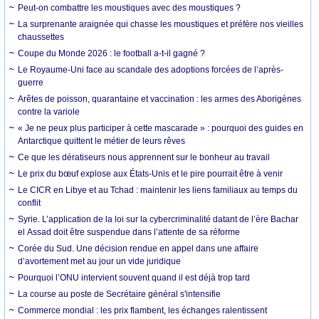
Peut-on combattre les moustiques avec des moustiques ?
La surprenante araignée qui chasse les moustiques et préfère nos vieilles
chaussettes
Coupe du Monde 2026 : le football a-t-il gagné ?
Le Royaume-Uni face au scandale des adoptions forcées de l’après-
guerre
Arêtes de poisson, quarantaine et vaccination : les armes des Aborigènes
contre la variole
« Je ne peux plus participer à cette mascarade » : pourquoi des guides en
Antarctique quittent le métier de leurs rêves
Ce que les dératiseurs nous apprennent sur le bonheur au travail
Le prix du bœuf explose aux États-Unis et le pire pourrait être à venir
Le CICR en Libye et au Tchad : maintenir les liens familiaux au temps du
conflit
Syrie. L’application de la loi sur la cybercriminalité datant de l’ère Bachar
el Assad doit être suspendue dans l’attente de sa réforme
Corée du Sud. Une décision rendue en appel dans une affaire
d’avortement met au jour un vide juridique
Pourquoi l’ONU intervient souvent quand il est déjà trop tard
La course au poste de Secrétaire général s'intensifie
Commerce mondial : les prix flambent, les échanges ralentissent