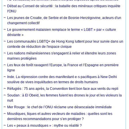
Débat au Conseil de sécurité : la bataille des minéraux critiques inquiète
l'ONU
Les jeunes de Croatie, de Serbie et de Bosnie-Herzégovine, acteurs d'un
changement collectif
Le gouvernement malaisien remplace le terme « LGBT » par « culture
déviante »
Les communautés LGBTQ+ de Hong Kong luttent pour leur survie dans un
contexte de réduction de l'espace civique
Les nations mélanésiennes s'engagent à relier et étendre leurs zones
marines protégées
Les feux de forêt ravagent l’Europe, la France et l’Espagne en première
ligne
Inde. La répression contre des manifestant·e·s pacifiques à New Delhi
soulève de vives inquiétudes en termes de droits humains
Réfugiés : 75 ans après, la Convention tient bon face aux vents du repli
Soudan : à El Obeid, les femmes fuient les drones le jour et les violeurs la
nuit
Mer Rouge : le chef de l’ONU réclame une désescalade immédiate
Moustiques, tiques et autres vecteurs de maladies : quelles sont les
dernières recommandations pour s’en protéger ?
Les « peaux à moustiques » : mythe ou réalité ?