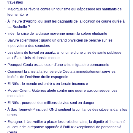
travesties
Majorque se révolte contre un tourisme qui dépossède les habitants de
leur territoire
À l’heure d’Airbnb, qui sont les gagnants de la location de courte durée à
La Rochelle ?
Inde : la crise de la classe moyenne nourrit la colère étudiante
Bavure scientifique : quand un grand physicien se penche sur les
« pouvoirs » des sourciers
Les plans de travail en quartz, à l’origine d’une crise de santé publique
aux États-Unis et dans le monde
Pourquoi Ceuta est au cœur d’une crise migratoire permanente
Comment la crise à la frontière de Ceuta a immédiatement servi les
intérêts de l’extrême droite espagnole
El Niño : le monde est entré « en terrain inconnu »
Moyen-Orient : Guterres alerte contre une guerre aux conséquences
mondiales
El Niño : pourquoi des millions de vies sont en danger
À Sao Tomé-et-Principe, l’ONU soutient la confiance des citoyens dans les
urnes
Espagne. Il faut veiller à placer les droits humains, la dignité et l’humanité
au cœur de la réponse apportée à l’afflux exceptionnel de personnes à
Ceuta