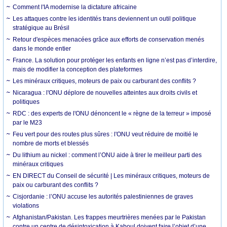
Comment l'IA modernise la dictature africaine
Les attaques contre les identités trans deviennent un outil politique
stratégique au Brésil
Retour d'espèces menacées grâce aux efforts de conservation menés
dans le monde entier
France. La solution pour protéger les enfants en ligne n’est pas d’interdire,
mais de modifier la conception des plateformes
Les minéraux critiques, moteurs de paix ou carburant des conflits ?
Nicaragua : l'ONU déplore de nouvelles atteintes aux droits civils et
politiques
RDC : des experts de l'ONU dénoncent le « règne de la terreur » imposé
par le M23
Feu vert pour des routes plus sûres : l'ONU veut réduire de moitié le
nombre de morts et blessés
Du lithium au nickel : comment l’ONU aide à tirer le meilleur parti des
minéraux critiques
EN DIRECT du Conseil de sécurité | Les minéraux critiques, moteurs de
paix ou carburant des conflits ?
Cisjordanie : l’ONU accuse les autorités palestiniennes de graves
violations
Afghanistan/Pakistan. Les frappes meurtrières menées par le Pakistan
contre un centre de désintoxication à Kaboul doivent faire l’objet d’une