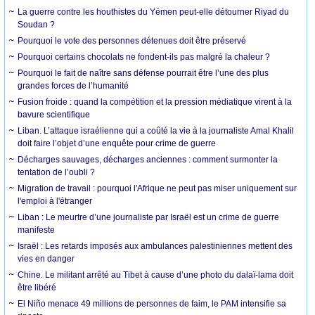
La guerre contre les houthistes du Yémen peut-elle détourner Riyad du
Soudan ?
Pourquoi le vote des personnes détenues doit être préservé
Pourquoi certains chocolats ne fondent-ils pas malgré la chaleur ?
Pourquoi le fait de naître sans défense pourrait être l’une des plus
grandes forces de l’humanité
Fusion froide : quand la compétition et la pression médiatique virent à la
bavure scientifique
Liban. L’attaque israélienne qui a coûté la vie à la journaliste Amal Khalil
doit faire l’objet d’une enquête pour crime de guerre
Décharges sauvages, décharges anciennes : comment surmonter la
tentation de l’oubli ?
Migration de travail : pourquoi l'Afrique ne peut pas miser uniquement sur
l'emploi à l'étranger
Liban : Le meurtre d’une journaliste par Israël est un crime de guerre
manifeste
Israël : Les retards imposés aux ambulances palestiniennes mettent des
vies en danger
Chine. Le militant arrêté au Tibet à cause d’une photo du dalaï-lama doit
être libéré
El Niño menace 49 millions de personnes de faim, le PAM intensifie sa