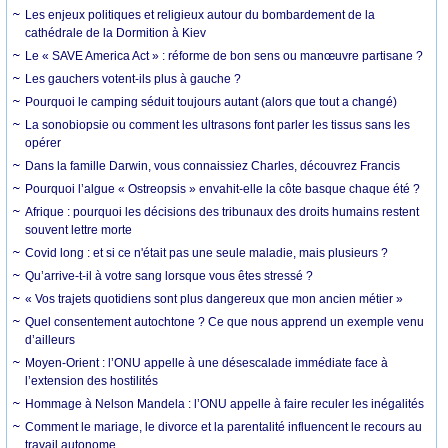
Les enjeux politiques et religieux autour du bombardement de la
cathédrale de la Dormition à Kiev
Le « SAVE America Act » : réforme de bon sens ou manœuvre partisane ?
Les gauchers votent-ils plus à gauche ?
Pourquoi le camping séduit toujours autant (alors que tout a changé)
La sonobiopsie ou comment les ultrasons font parler les tissus sans les
opérer
Dans la famille Darwin, vous connaissiez Charles, découvrez Francis
Pourquoi l’algue « Ostreopsis » envahit-elle la côte basque chaque été ?
Afrique : pourquoi les décisions des tribunaux des droits humains restent
souvent lettre morte
Covid long : et si ce n'était pas une seule maladie, mais plusieurs ?
Qu’arrive-t-il à votre sang lorsque vous êtes stressé ?
« Vos trajets quotidiens sont plus dangereux que mon ancien métier »
Quel consentement autochtone ? Ce que nous apprend un exemple venu
d’ailleurs
Moyen-Orient : l’ONU appelle à une désescalade immédiate face à
l’extension des hostilités
Hommage à Nelson Mandela : l’ONU appelle à faire reculer les inégalités
Comment le mariage, le divorce et la parentalité influencent le recours au
travail autonome