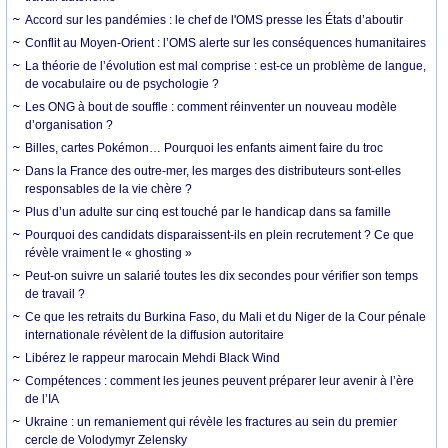
Accord sur les pandémies : le chef de l'OMS presse les États d’aboutir
Conflit au Moyen-Orient : l’OMS alerte sur les conséquences humanitaires
La théorie de l’évolution est mal comprise : est-ce un problème de langue,
de vocabulaire ou de psychologie ?
Les ONG à bout de souffle : comment réinventer un nouveau modèle
d’organisation ?
Billes, cartes Pokémon… Pourquoi les enfants aiment faire du troc
Dans la France des outre-mer, les marges des distributeurs sont-elles
responsables de la vie chère ?
Plus d’un adulte sur cinq est touché par le handicap dans sa famille
Pourquoi des candidats disparaissent-ils en plein recrutement ? Ce que
révèle vraiment le « ghosting »
Peut-on suivre un salarié toutes les dix secondes pour vérifier son temps
de travail ?
Ce que les retraits du Burkina Faso, du Mali et du Niger de la Cour pénale
internationale révèlent de la diffusion autoritaire
Libérez le rappeur marocain Mehdi Black Wind
Compétences : comment les jeunes peuvent préparer leur avenir à l’ère
de l’IA
Ukraine : un remaniement qui révèle les fractures au sein du premier
cercle de Volodymyr Zelensky