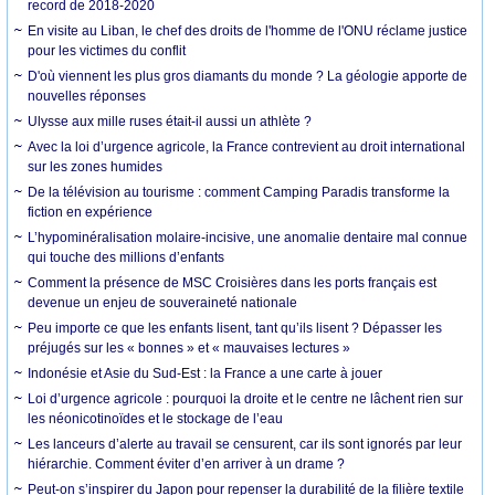
record de 2018-2020
En visite au Liban, le chef des droits de l'homme de l'ONU réclame justice
pour les victimes du conflit
D'où viennent les plus gros diamants du monde ? La géologie apporte de
nouvelles réponses
Ulysse aux mille ruses était-il aussi un athlète ?
Avec la loi d’urgence agricole, la France contrevient au droit international
sur les zones humides
De la télévision au tourisme : comment Camping Paradis transforme la
fiction en expérience
L’hypominéralisation molaire-incisive, une anomalie dentaire mal connue
qui touche des millions d’enfants
Comment la présence de MSC Croisières dans les ports français est
devenue un enjeu de souveraineté nationale
Peu importe ce que les enfants lisent, tant qu’ils lisent ? Dépasser les
préjugés sur les « bonnes » et « mauvaises lectures »
Indonésie et Asie du Sud-Est : la France a une carte à jouer
Loi d’urgence agricole : pourquoi la droite et le centre ne lâchent rien sur
les néonicotinoïdes et le stockage de l’eau
Les lanceurs d’alerte au travail se censurent, car ils sont ignorés par leur
hiérarchie. Comment éviter d’en arriver à un drame ?
Peut-on s’inspirer du Japon pour repenser la durabilité de la filière textile