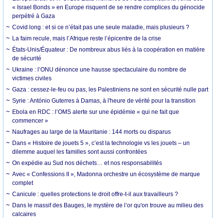
« Israel Bonds » en Europe risquent de se rendre complices du génocide
perpétré à Gaza
Covid long : et si ce n’était pas une seule maladie, mais plusieurs ?
La faim recule, mais l’Afrique reste l’épicentre de la crise
États-Unis/Équateur : De nombreux abus liés à la coopération en matière
de sécurité
Ukraine : l’ONU dénonce une hausse spectaculaire du nombre de
victimes civiles
Gaza : cessez-le-feu ou pas, les Palestiniens ne sont en sécurité nulle part
Syrie : António Guterres à Damas, à l'heure de vérité pour la transition
Ebola en RDC : l’OMS alerte sur une épidémie « qui ne fait que
commencer »
Naufrages au large de la Mauritanie : 144 morts ou disparus
Dans « Histoire de jouets 5 », c’est la technologie vs les jouets – un
dilemme auquel les familles sont aussi confrontées
On expédie au Sud nos déchets… et nos responsabilités
Avec « Confessions II », Madonna orchestre un écosystème de marque
complet
Canicule : quelles protections le droit offre-t-il aux travailleurs ?
Dans le massif des Bauges, le mystère de l’or qu'on trouve au milieu des
calcaires