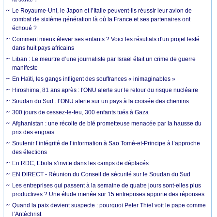
Le Royaume-Uni, le Japon et l’Italie peuvent-ils réussir leur avion de
combat de sixième génération là où la France et ses partenaires ont
échoué ?
Comment mieux élever ses enfants ? Voici les résultats d'un projet testé
dans huit pays africains
Liban : Le meurtre d’une journaliste par Israël était un crime de guerre
manifeste
En Haïti, les gangs infligent des souffrances « inimaginables »
Hiroshima, 81 ans après : l'ONU alerte sur le retour du risque nucléaire
Soudan du Sud : l’ONU alerte sur un pays à la croisée des chemins
300 jours de cessez-le-feu, 300 enfants tués à Gaza
Afghanistan : une récolte de blé prometteuse menacée par la hausse du
prix des engrais
Soutenir l’intégrité de l’information à Sao Tomé-et-Principe à l’approche
des élections
En RDC, Ebola s’invite dans les camps de déplacés
EN DIRECT - Réunion du Conseil de sécurité sur le Soudan du Sud
Les entreprises qui passent à la semaine de quatre jours sont-elles plus
productives ? Une étude menée sur 15 entreprises apporte des réponses
Quand la paix devient suspecte : pourquoi Peter Thiel voit le pape comme
l’Antéchrist