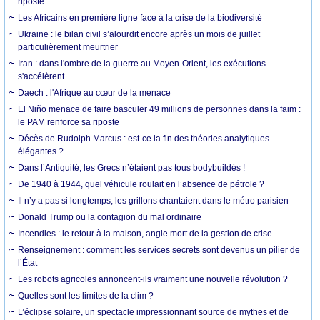
riposte
Les Africains en première ligne face à la crise de la biodiversité
Ukraine : le bilan civil s’alourdit encore après un mois de juillet
particulièrement meurtrier
Iran : dans l'ombre de la guerre au Moyen-Orient, les exécutions
s'accélèrent
Daech : l'Afrique au cœur de la menace
El Niño menace de faire basculer 49 millions de personnes dans la faim :
le PAM renforce sa riposte
Décès de Rudolph Marcus : est-ce la fin des théories analytiques
élégantes ?
Dans l’Antiquité, les Grecs n’étaient pas tous bodybuildés !
De 1940 à 1944, quel véhicule roulait en l’absence de pétrole ?
Il n’y a pas si longtemps, les grillons chantaient dans le métro parisien
Donald Trump ou la contagion du mal ordinaire
Incendies : le retour à la maison, angle mort de la gestion de crise
Renseignement : comment les services secrets sont devenus un pilier de
l’État
Les robots agricoles annoncent-ils vraiment une nouvelle révolution ?
Quelles sont les limites de la clim ?
L’éclipse solaire, un spectacle impressionnant source de mythes et de