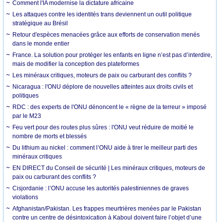
Comment l'IA modernise la dictature africaine
Les attaques contre les identités trans deviennent un outil politique
stratégique au Brésil
Retour d'espèces menacées grâce aux efforts de conservation menés
dans le monde entier
France. La solution pour protéger les enfants en ligne n’est pas d’interdire,
mais de modifier la conception des plateformes
Les minéraux critiques, moteurs de paix ou carburant des conflits ?
Nicaragua : l'ONU déplore de nouvelles atteintes aux droits civils et
politiques
RDC : des experts de l'ONU dénoncent le « règne de la terreur » imposé
par le M23
Feu vert pour des routes plus sûres : l'ONU veut réduire de moitié le
nombre de morts et blessés
Du lithium au nickel : comment l’ONU aide à tirer le meilleur parti des
minéraux critiques
EN DIRECT du Conseil de sécurité | Les minéraux critiques, moteurs de
paix ou carburant des conflits ?
Cisjordanie : l’ONU accuse les autorités palestiniennes de graves
violations
Afghanistan/Pakistan. Les frappes meurtrières menées par le Pakistan
contre un centre de désintoxication à Kaboul doivent faire l’objet d’une