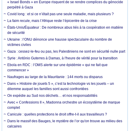
« Israel Bonds » en Europe risquent de se rendre complices du génocide
perpétré à Gaza
Covid long : et si ce n’était pas une seule maladie, mais plusieurs ?
La faim recule, mais l’Afrique reste l’épicentre de la crise
États-Unis/Équateur : De nombreux abus liés à la coopération en matière
de sécurité
Ukraine : l’ONU dénonce une hausse spectaculaire du nombre de
victimes civiles
Gaza : cessez-le-feu ou pas, les Palestiniens ne sont en sécurité nulle part
Syrie : António Guterres à Damas, à l'heure de vérité pour la transition
Ebola en RDC : l’OMS alerte sur une épidémie « qui ne fait que
commencer »
Naufrages au large de la Mauritanie : 144 morts ou disparus
Dans « Histoire de jouets 5 », c’est la technologie vs les jouets – un
dilemme auquel les familles sont aussi confrontées
On expédie au Sud nos déchets… et nos responsabilités
Avec « Confessions II », Madonna orchestre un écosystème de marque
complet
Canicule : quelles protections le droit offre-t-il aux travailleurs ?
Dans le massif des Bauges, le mystère de l’or qu'on trouve au milieu des
calcaires