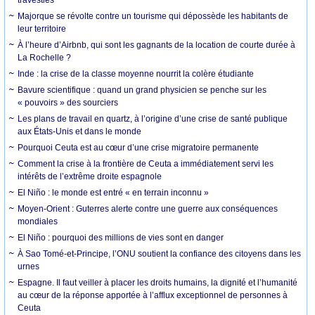
Majorque se révolte contre un tourisme qui dépossède les habitants de
leur territoire
À l’heure d’Airbnb, qui sont les gagnants de la location de courte durée à
La Rochelle ?
Inde : la crise de la classe moyenne nourrit la colère étudiante
Bavure scientifique : quand un grand physicien se penche sur les
« pouvoirs » des sourciers
Les plans de travail en quartz, à l’origine d’une crise de santé publique
aux États-Unis et dans le monde
Pourquoi Ceuta est au cœur d’une crise migratoire permanente
Comment la crise à la frontière de Ceuta a immédiatement servi les
intérêts de l’extrême droite espagnole
El Niño : le monde est entré « en terrain inconnu »
Moyen-Orient : Guterres alerte contre une guerre aux conséquences
mondiales
El Niño : pourquoi des millions de vies sont en danger
À Sao Tomé-et-Principe, l’ONU soutient la confiance des citoyens dans les
urnes
Espagne. Il faut veiller à placer les droits humains, la dignité et l’humanité
au cœur de la réponse apportée à l’afflux exceptionnel de personnes à
Ceuta