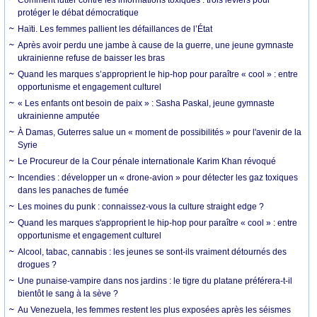
protéger le débat démocratique
Haïti. Les femmes pallient les défaillances de l’État
Après avoir perdu une jambe à cause de la guerre, une jeune gymnaste
ukrainienne refuse de baisser les bras
Quand les marques s’approprient le hip-hop pour paraître « cool » : entre
opportunisme et engagement culturel
« Les enfants ont besoin de paix » : Sasha Paskal, jeune gymnaste
ukrainienne amputée
À Damas, Guterres salue un « moment de possibilités » pour l'avenir de la
Syrie
Le Procureur de la Cour pénale internationale Karim Khan révoqué
Incendies : développer un « drone-avion » pour détecter les gaz toxiques
dans les panaches de fumée
Les moines du punk : connaissez-vous la culture straight edge ?
Quand les marques s'approprient le hip-hop pour paraître « cool » : entre
opportunisme et engagement culturel
Alcool, tabac, cannabis : les jeunes se sont-ils vraiment détournés des
drogues ?
Une punaise-vampire dans nos jardins : le tigre du platane préférera-t-il
bientôt le sang à la sève ?
Au Venezuela, les femmes restent les plus exposées après les séismes