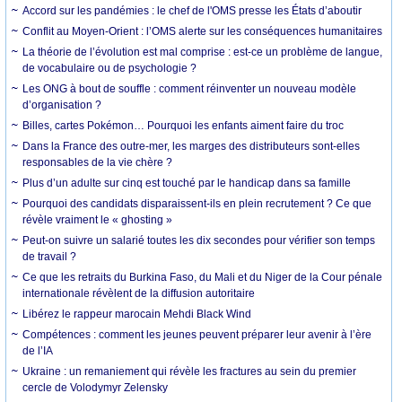
Accord sur les pandémies : le chef de l'OMS presse les États d’aboutir
Conflit au Moyen-Orient : l’OMS alerte sur les conséquences humanitaires
La théorie de l’évolution est mal comprise : est-ce un problème de langue,
de vocabulaire ou de psychologie ?
Les ONG à bout de souffle : comment réinventer un nouveau modèle
d’organisation ?
Billes, cartes Pokémon… Pourquoi les enfants aiment faire du troc
Dans la France des outre-mer, les marges des distributeurs sont-elles
responsables de la vie chère ?
Plus d’un adulte sur cinq est touché par le handicap dans sa famille
Pourquoi des candidats disparaissent-ils en plein recrutement ? Ce que
révèle vraiment le « ghosting »
Peut-on suivre un salarié toutes les dix secondes pour vérifier son temps
de travail ?
Ce que les retraits du Burkina Faso, du Mali et du Niger de la Cour pénale
internationale révèlent de la diffusion autoritaire
Libérez le rappeur marocain Mehdi Black Wind
Compétences : comment les jeunes peuvent préparer leur avenir à l’ère
de l’IA
Ukraine : un remaniement qui révèle les fractures au sein du premier
cercle de Volodymyr Zelensky