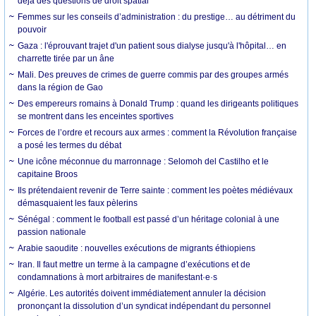
déjà des questions de droit spatial
Femmes sur les conseils d’administration : du prestige… au détriment du
pouvoir
Gaza : l'éprouvant trajet d'un patient sous dialyse jusqu'à l'hôpital… en
charrette tirée par un âne
Mali. Des preuves de crimes de guerre commis par des groupes armés
dans la région de Gao
Des empereurs romains à Donald Trump : quand les dirigeants politiques
se montrent dans les enceintes sportives
Forces de l’ordre et recours aux armes : comment la Révolution française
a posé les termes du débat
Une icône méconnue du marronnage : Selomoh del Castilho et le
capitaine Broos
Ils prétendaient revenir de Terre sainte : comment les poètes médiévaux
démasquaient les faux pèlerins
Sénégal : comment le football est passé d’un héritage colonial à une
passion nationale
Arabie saoudite : nouvelles exécutions de migrants éthiopiens
Iran. Il faut mettre un terme à la campagne d’exécutions et de
condamnations à mort arbitraires de manifestant·e·s
Algérie. Les autorités doivent immédiatement annuler la décision
prononçant la dissolution d’un syndicat indépendant du personnel