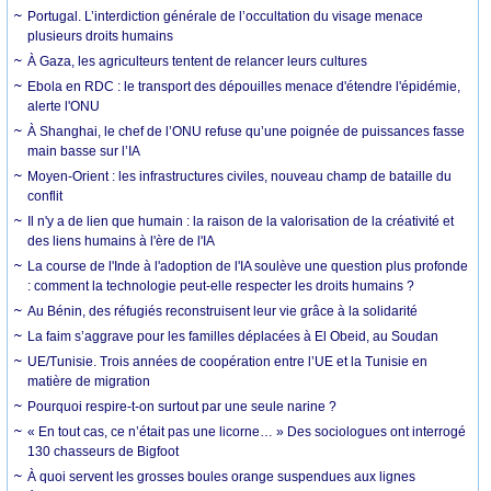
Portugal. L’interdiction générale de l’occultation du visage menace
plusieurs droits humains
À Gaza, les agriculteurs tentent de relancer leurs cultures
Ebola en RDC : le transport des dépouilles menace d'étendre l'épidémie,
alerte l'ONU
À Shanghai, le chef de l’ONU refuse qu’une poignée de puissances fasse
main basse sur l’IA
Moyen-Orient : les infrastructures civiles, nouveau champ de bataille du
conflit
Il n'y a de lien que humain : la raison de la valorisation de la créativité et
des liens humains à l'ère de l'IA
La course de l'Inde à l'adoption de l'IA soulève une question plus profonde
: comment la technologie peut-elle respecter les droits humains ?
Au Bénin, des réfugiés reconstruisent leur vie grâce à la solidarité
La faim s’aggrave pour les familles déplacées à El Obeid, au Soudan
UE/Tunisie. Trois années de coopération entre l’UE et la Tunisie en
matière de migration
Pourquoi respire-t-on surtout par une seule narine ?
« En tout cas, ce n’était pas une licorne… » Des sociologues ont interrogé
130 chasseurs de Bigfoot
À quoi servent les grosses boules orange suspendues aux lignes