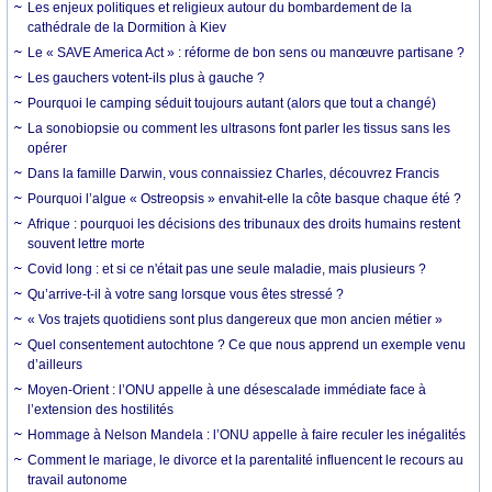
Les enjeux politiques et religieux autour du bombardement de la
cathédrale de la Dormition à Kiev
Le « SAVE America Act » : réforme de bon sens ou manœuvre partisane ?
Les gauchers votent-ils plus à gauche ?
Pourquoi le camping séduit toujours autant (alors que tout a changé)
La sonobiopsie ou comment les ultrasons font parler les tissus sans les
opérer
Dans la famille Darwin, vous connaissiez Charles, découvrez Francis
Pourquoi l’algue « Ostreopsis » envahit-elle la côte basque chaque été ?
Afrique : pourquoi les décisions des tribunaux des droits humains restent
souvent lettre morte
Covid long : et si ce n'était pas une seule maladie, mais plusieurs ?
Qu’arrive-t-il à votre sang lorsque vous êtes stressé ?
« Vos trajets quotidiens sont plus dangereux que mon ancien métier »
Quel consentement autochtone ? Ce que nous apprend un exemple venu
d’ailleurs
Moyen-Orient : l’ONU appelle à une désescalade immédiate face à
l’extension des hostilités
Hommage à Nelson Mandela : l’ONU appelle à faire reculer les inégalités
Comment le mariage, le divorce et la parentalité influencent le recours au
travail autonome