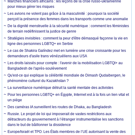
Marchés financiers africains : les leçons de la crise russo-ukrainienne
pour mieux gérer les risques
Les avions ne volent pas grâce à la masculinité : pourquoi la société
perçoit la présence des femmes dans les transports comme une anomalie
De la dignité menstruelle à la sécurité numérique : comment les féministes
de terrain redéfinissent la justice de genre
Stratégies invisibles : comment la peur d'être démasqué façonne la vie en
ligne des personnes LGBTQ+ en Serbie
Le cas de Shakira Galíndez met en lumière une crise croissante pour les
demandeurs d'asile trans vénézuéliens aux USA
Les droits laissés pour compte : l'avenir de la mobilisation LGBTQI+ au
Bangladesh de l'après-soulèvement
Qu'est-ce qui explique la célébrité mondiale de Dimash Qudaibergen, le
phénomène culturel du Kazakhstan ?
La surveillance numérique détruit la santé mentale des activistes
Pour les personnes LGBTQ+ en Égypte, Internet est à la fois un lien vital et
un piège
Des caméras IA surveillent les routes de Dhaka, au Bangladesh
Russie. Le projet de loi qui imposerait de vastes restrictions aux
détracteurs du gouvernement à l’étranger instrumentalise les sanctions
dans le but de bâillonner la dissidence
Europe/Israël et TPO. Les États membres de l’UE autorisant la vente des