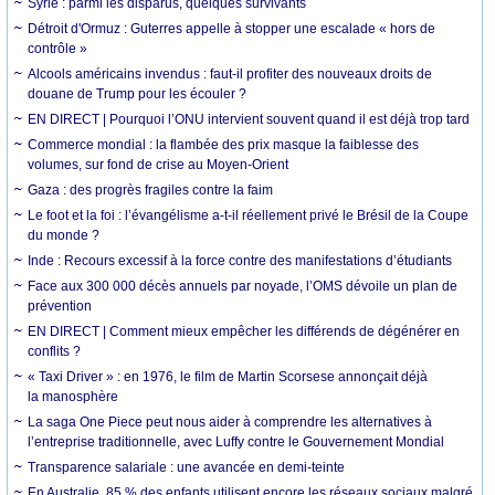
Syrie : parmi les disparus, quelques survivants
Détroit d'Ormuz : Guterres appelle à stopper une escalade « hors de
contrôle »
Alcools américains invendus : faut-il profiter des nouveaux droits de
douane de Trump pour les écouler ?
EN DIRECT | Pourquoi l’ONU intervient souvent quand il est déjà trop tard
Commerce mondial : la flambée des prix masque la faiblesse des
volumes, sur fond de crise au Moyen-Orient
Gaza : des progrès fragiles contre la faim
Le foot et la foi : l’évangélisme a-t-il réellement privé le Brésil de la Coupe
du monde ?
Inde : Recours excessif à la force contre des manifestations d’étudiants
Face aux 300 000 décès annuels par noyade, l’OMS dévoile un plan de
prévention
EN DIRECT | Comment mieux empêcher les différends de dégénérer en
conflits ?
« Taxi Driver » : en 1976, le film de Martin Scorsese annonçait déjà
la manosphère
La saga One Piece peut nous aider à comprendre les alternatives à
l’entreprise traditionnelle, avec Luffy contre le Gouvernement Mondial
Transparence salariale : une avancée en demi-teinte
En Australie, 85 % des enfants utilisent encore les réseaux sociaux malgré