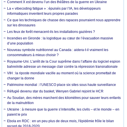
Comment X est devenu l’un des théâtres de la guerre en Ukraine
La « vibecoding fatigue » : épuisés par l’IA, les développeurs
informatiques inventent leurs propres parades
Ce que les techniques de chasse des rapaces pourraient nous apprendre
sur les dinosaures
Les feux de forêt menacent-ils les installations gazières ?
Incendies en Gironde : la logistique au cœur de l’évacuation massive
d’une population
Nouveau symbole nutritionnel au Canada : aidera-t-il vraiment les
consommateurs à mieux choisir ?
Royaume-Uni. L’arrêt de la Cour suprême dans l’affaire du logiciel espion
bahreïnite adresse un message clair contre la répression transnationale
VIH : la riposte mondiale vacille au moment où la science promettait de
changer la donne
Patrimoine mondial : l’UNESCO place six sites sous haute surveillance
Réfugié devenu star du basket, Wenyen Gabriel rejoint le HCR
Au Soudan, des mères marchent des kilomètres pour sauver leurs enfants
de la malnutrition
Ukraine : à mesure que la guerre s’intensifie, les civils – et le monde – en
paient le prix
Ebola en RDC : en un peu plus de deux mois, l'épidémie frôle le bilan
record de 2018-2020