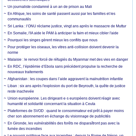
Un journaliste condamné à un an de prison au Mali
En Afrique, les soins de santé passent aussi par les familles et les
communautés
Sri Lanka : l’ONU réclame justice, vingt ans après le massacre de Muttur
En Somalie, l'IA aide le PAM à anticiper la faim et mieux cibler l'aide
Pourquoi les singes gèrent mieux les conflits que nous
Pour protéger les oiseaux, les vitres anti-collision doivent devenir la
norme
Malaisie : le renvoi forcé de réfugiés du Myanmar met des vies en danger
En RDC, l’épidémie d’Ebola sans précédent propulse la recherche de
nouveaux traitements
Afghanistan : les coupes dans l’aide aggravent la malnutrition infantile
Liban : six ans après l'explosion du port de Beyrouth, la quête de justice
reste inachevée
Union européenne. Les dirigeant·e·s européens doivent réagir avec
humanité et solidarité concernant la situation à Ceuta
Plateformes de SVOD : quand le consommateur est prêt à payer moins
cher son abonnement en échange du visionnage de publicités
En Gironde, les vulnérabilités des forêts ne disparaîtront pas avec la
fumée des incendies
Le pouvoir politique face aux incendies : depuis la Rome de Néron, un