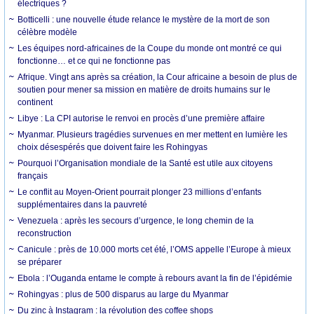
électriques ?
Botticelli : une nouvelle étude relance le mystère de la mort de son
célèbre modèle
Les équipes nord-africaines de la Coupe du monde ont montré ce qui
fonctionne… et ce qui ne fonctionne pas
Afrique. Vingt ans après sa création, la Cour africaine a besoin de plus de
soutien pour mener sa mission en matière de droits humains sur le
continent
Libye : La CPI autorise le renvoi en procès d’une première affaire
Myanmar. Plusieurs tragédies survenues en mer mettent en lumière les
choix désespérés que doivent faire les Rohingyas
Pourquoi l’Organisation mondiale de la Santé est utile aux citoyens
français
Le conflit au Moyen-Orient pourrait plonger 23 millions d’enfants
supplémentaires dans la pauvreté
Venezuela : après les secours d’urgence, le long chemin de la
reconstruction
Canicule : près de 10.000 morts cet été, l’OMS appelle l’Europe à mieux
se préparer
Ebola : l’Ouganda entame le compte à rebours avant la fin de l’épidémie
Rohingyas : plus de 500 disparus au large du Myanmar
Du zinc à Instagram : la révolution des coffee shops