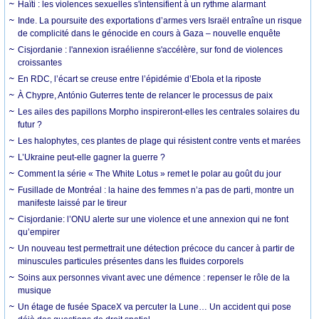
Haïti : les violences sexuelles s'intensifient à un rythme alarmant
Inde. La poursuite des exportations d’armes vers Israël entraîne un risque
de complicité dans le génocide en cours à Gaza – nouvelle enquête
Cisjordanie : l'annexion israélienne s'accélère, sur fond de violences
croissantes
En RDC, l’écart se creuse entre l’épidémie d’Ebola et la riposte
À Chypre, António Guterres tente de relancer le processus de paix
Les ailes des papillons Morpho inspireront-elles les centrales solaires du
futur ?
Les halophytes, ces plantes de plage qui résistent contre vents et marées
L’Ukraine peut-elle gagner la guerre ?
Comment la série « The White Lotus » remet le polar au goût du jour
Fusillade de Montréal : la haine des femmes n’a pas de parti, montre un
manifeste laissé par le tireur
Cisjordanie: l’ONU alerte sur une violence et une annexion qui ne font
qu’empirer
Un nouveau test permettrait une détection précoce du cancer à partir de
minuscules particules présentes dans les fluides corporels
Soins aux personnes vivant avec une démence : repenser le rôle de la
musique
Un étage de fusée SpaceX va percuter la Lune… Un accident qui pose