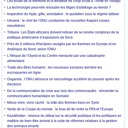
Les éclats de la mémoire et la tentative de coup d'État à Trinité-et-Tobago
La technologie peut-elle résoudre les litiges d'arbitrage au kendo ?
Inspection du hijab, gifle, arrestation : le quotidien sous le régime taliban
Ukraine : le chef de l’ONU condamne de nouvelles frappes russes
meurtrières
Tribune. Les États africains doivent refuser de se rendre complices de la
politique américaine d’expulsions de force
Près de 6 millions d'hectares ravagés par les flammes en Europe et en
Amérique du Nord, selon l'ONU
L’Afrique de l’Ouest et du Centre menacée par une catastrophe
alimentaire
Traite des êtres humains : les nouveaux esclaves derrière les
escroqueries en ligne
Ouganda : l’ONU dénonce un verrouillage accéléré du pouvoir après les
élections
De la communication de crise aux voix des communautés : réinventer la
communication humanitaire en Somalie
Mieux vivre, vivre caché : la lutte des femmes trans en Syrie
Vente de la Coupe du monde : le bras de fer entre la FIFA et l’Europe
Kazakhstan : relance du débat sur la sécurité publique et les politiques en
matière de bien-être animal à la suite de réformes relatives à la gestion
des animaux errants