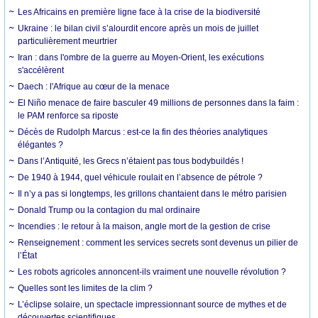
Les Africains en première ligne face à la crise de la biodiversité
Ukraine : le bilan civil s’alourdit encore après un mois de juillet
particulièrement meurtrier
Iran : dans l'ombre de la guerre au Moyen-Orient, les exécutions
s'accélèrent
Daech : l'Afrique au cœur de la menace
El Niño menace de faire basculer 49 millions de personnes dans la faim :
le PAM renforce sa riposte
Décès de Rudolph Marcus : est-ce la fin des théories analytiques
élégantes ?
Dans l’Antiquité, les Grecs n’étaient pas tous bodybuildés !
De 1940 à 1944, quel véhicule roulait en l’absence de pétrole ?
Il n’y a pas si longtemps, les grillons chantaient dans le métro parisien
Donald Trump ou la contagion du mal ordinaire
Incendies : le retour à la maison, angle mort de la gestion de crise
Renseignement : comment les services secrets sont devenus un pilier de
l’État
Les robots agricoles annoncent-ils vraiment une nouvelle révolution ?
Quelles sont les limites de la clim ?
L’éclipse solaire, un spectacle impressionnant source de mythes et de
découvertes scientifiques