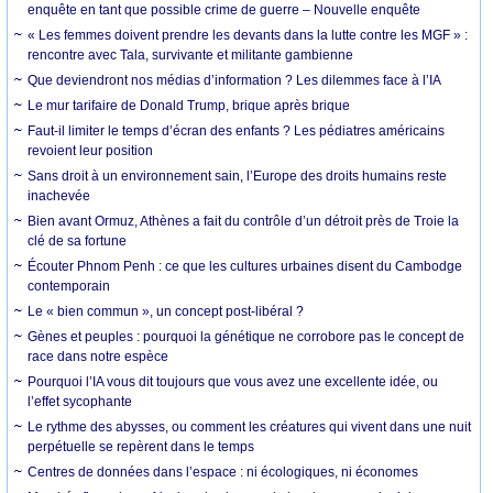
enquête en tant que possible crime de guerre – Nouvelle enquête
« Les femmes doivent prendre les devants dans la lutte contre les MGF » :
rencontre avec Tala, survivante et militante gambienne
Que deviendront nos médias d’information ? Les dilemmes face à l’IA
Le mur tarifaire de Donald Trump, brique après brique
Faut-il limiter le temps d’écran des enfants ? Les pédiatres américains
revoient leur position
Sans droit à un environnement sain, l’Europe des droits humains reste
inachevée
Bien avant Ormuz, Athènes a fait du contrôle d’un détroit près de Troie la
clé de sa fortune
Écouter Phnom Penh : ce que les cultures urbaines disent du Cambodge
contemporain
Le « bien commun », un concept post-libéral ?
Gènes et peuples : pourquoi la génétique ne corrobore pas le concept de
race dans notre espèce
Pourquoi l’IA vous dit toujours que vous avez une excellente idée, ou
l’effet sycophante
Le rythme des abysses, ou comment les créatures qui vivent dans une nuit
perpétuelle se repèrent dans le temps
Centres de données dans l’espace : ni écologiques, ni économes