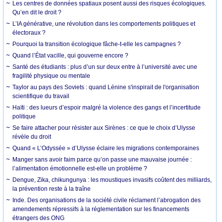
Les centres de données spatiaux posent aussi des risques écologiques.
Qu’en dit le droit ?
L’IA générative, une révolution dans les comportements politiques et
électoraux ?
Pourquoi la transition écologique fâche-t-elle les campagnes ?
Quand l’État vacille, qui gouverne encore ?
Santé des étudiants : plus d’un sur deux entre à l’université avec une
fragilité physique ou mentale
Taylor au pays des Soviets : quand Lénine s'inspirait de l'organisation
scientifique du travail
Haïti : des lueurs d’espoir malgré la violence des gangs et l’incertitude
politique
Se faire attacher pour résister aux Sirènes : ce que le choix d’Ulysse
révèle du droit
Quand « L’Odyssée » d’Ulysse éclaire les migrations contemporaines
Manger sans avoir faim parce qu’on passe une mauvaise journée :
l’alimentation émotionnelle est-elle un problème ?
Dengue, Zika, chikungunya : les moustiques invasifs coûtent des milliards,
la prévention reste à la traîne
Inde. Des organisations de la société civile réclament l’abrogation des
amendements répressifs à la réglementation sur les financements
étrangers des ONG