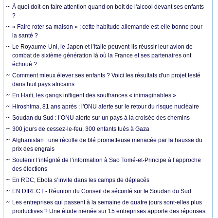
À quoi doit-on faire attention quand on boit de l'alcool devant ses enfants
?
« Faire roter sa maison » : cette habitude allemande est-elle bonne pour
la santé ?
Le Royaume-Uni, le Japon et l’Italie peuvent-ils réussir leur avion de
combat de sixième génération là où la France et ses partenaires ont
échoué ?
Comment mieux élever ses enfants ? Voici les résultats d'un projet testé
dans huit pays africains
En Haïti, les gangs infligent des souffrances « inimaginables »
Hiroshima, 81 ans après : l'ONU alerte sur le retour du risque nucléaire
Soudan du Sud : l’ONU alerte sur un pays à la croisée des chemins
300 jours de cessez-le-feu, 300 enfants tués à Gaza
Afghanistan : une récolte de blé prometteuse menacée par la hausse du
prix des engrais
Soutenir l’intégrité de l’information à Sao Tomé-et-Principe à l’approche
des élections
En RDC, Ebola s’invite dans les camps de déplacés
EN DIRECT - Réunion du Conseil de sécurité sur le Soudan du Sud
Les entreprises qui passent à la semaine de quatre jours sont-elles plus
productives ? Une étude menée sur 15 entreprises apporte des réponses