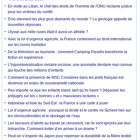
En visite au Liban, le chef des droits de l'homme de l'ONU réclame justice
pour les victimes du conflit
D'où viennent les plus gros diamants du monde ? La géologie apporte de
nouvelles réponses
Ulysse aux mille ruses était-il aussi un athlète ?
Avec la loi d’urgence agricole, la France contrevient au droit international
sur les zones humides
De la télévision au tourisme : comment Camping Paradis transforme la
fiction en expérience
L’hypominéralisation molaire-incisive, une anomalie dentaire mal connue
qui touche des millions d’enfants
Comment la présence de MSC Croisières dans les ports français est
devenue un enjeu de souveraineté nationale
Peu importe ce que les enfants lisent, tant qu’ils lisent ? Dépasser les
préjugés sur les « bonnes » et « mauvaises lectures »
Indonésie et Asie du Sud-Est : la France a une carte à jouer
Loi d’urgence agricole : pourquoi la droite et le centre ne lâchent rien sur
les néonicotinoïdes et le stockage de l’eau
Les lanceurs d’alerte au travail se censurent, car ils sont ignorés par leur
hiérarchie. Comment éviter d’en arriver à un drame ?
Peut-on s’inspirer du Japon pour repenser la durabilité de la filière textile