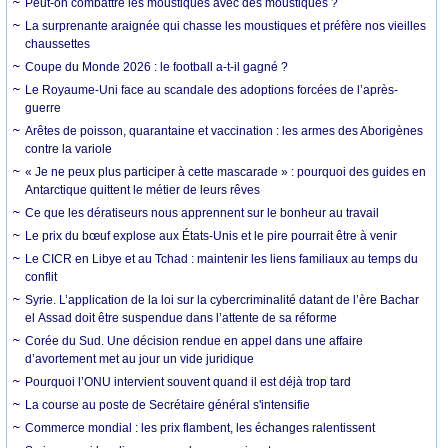
Peut-on combattre les moustiques avec des moustiques ?
La surprenante araignée qui chasse les moustiques et préfère nos vieilles
chaussettes
Coupe du Monde 2026 : le football a-t-il gagné ?
Le Royaume-Uni face au scandale des adoptions forcées de l’après-
guerre
Arêtes de poisson, quarantaine et vaccination : les armes des Aborigènes
contre la variole
« Je ne peux plus participer à cette mascarade » : pourquoi des guides en
Antarctique quittent le métier de leurs rêves
Ce que les dératiseurs nous apprennent sur le bonheur au travail
Le prix du bœuf explose aux États-Unis et le pire pourrait être à venir
Le CICR en Libye et au Tchad : maintenir les liens familiaux au temps du
conflit
Syrie. L’application de la loi sur la cybercriminalité datant de l’ère Bachar
el Assad doit être suspendue dans l’attente de sa réforme
Corée du Sud. Une décision rendue en appel dans une affaire
d’avortement met au jour un vide juridique
Pourquoi l’ONU intervient souvent quand il est déjà trop tard
La course au poste de Secrétaire général s'intensifie
Commerce mondial : les prix flambent, les échanges ralentissent