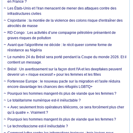
en France ?
Les États-Unis et l’Iran menacent de mener des attaques contre des
infrastructures civiles
Cisjordanie : la montée de la violence des colons risque d'entraîner des
atrocités de masse
RD Congo : Les activités d’une compagnie pétrolière présentent de
graves risques de pollution
Avant que l'algorithme ne décide : le récit queer comme forme de
résistance au Nigéria
Le numéro 24 du Brésil sera porté pendant la Coupe du monde 2026. Et il
contient un message.
Brésil : Un avertissement sur la façon dont l'IA et les deepfakes peuvent
devenir un « risque excessif » pour les femmes et les filles
Forteresse Europe : le nouveau pacte sur la migration et l'asile réduira
encore davantage les chances des réfugiés LGBTQ+
Pourquoi les hommes mangent-ils plus de viande que les femmes ?
Le totalitarisme numérique est-il inéluctable ?
« Avec seulement trois opérateurs télécoms, ce sera forcément plus cher
qu’à quatre ». Vraiment ?
Pourquoi les hommes mangent ils plus de viande que les femmes ?
Le technofascisme est-il inéluctable ?
Comment lutter contre les informations toxiques : trois leviers pour