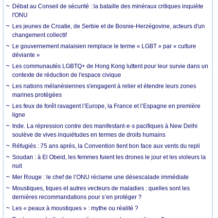
Débat au Conseil de sécurité : la bataille des minéraux critiques inquiète
l'ONU
Les jeunes de Croatie, de Serbie et de Bosnie-Herzégovine, acteurs d'un
changement collectif
Le gouvernement malaisien remplace le terme « LGBT » par « culture
déviante »
Les communautés LGBTQ+ de Hong Kong luttent pour leur survie dans un
contexte de réduction de l'espace civique
Les nations mélanésiennes s'engagent à relier et étendre leurs zones
marines protégées
Les feux de forêt ravagent l’Europe, la France et l’Espagne en première
ligne
Inde. La répression contre des manifestant·e·s pacifiques à New Delhi
soulève de vives inquiétudes en termes de droits humains
Réfugiés : 75 ans après, la Convention tient bon face aux vents du repli
Soudan : à El Obeid, les femmes fuient les drones le jour et les violeurs la
nuit
Mer Rouge : le chef de l’ONU réclame une désescalade immédiate
Moustiques, tiques et autres vecteurs de maladies : quelles sont les
dernières recommandations pour s’en protéger ?
Les « peaux à moustiques » : mythe ou réalité ?