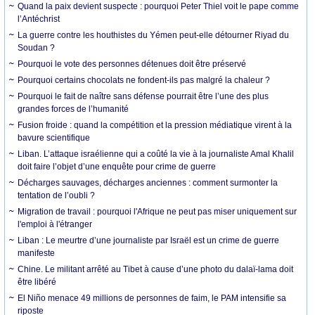
Quand la paix devient suspecte : pourquoi Peter Thiel voit le pape comme
l’Antéchrist
La guerre contre les houthistes du Yémen peut-elle détourner Riyad du
Soudan ?
Pourquoi le vote des personnes détenues doit être préservé
Pourquoi certains chocolats ne fondent-ils pas malgré la chaleur ?
Pourquoi le fait de naître sans défense pourrait être l’une des plus
grandes forces de l’humanité
Fusion froide : quand la compétition et la pression médiatique virent à la
bavure scientifique
Liban. L’attaque israélienne qui a coûté la vie à la journaliste Amal Khalil
doit faire l’objet d’une enquête pour crime de guerre
Décharges sauvages, décharges anciennes : comment surmonter la
tentation de l’oubli ?
Migration de travail : pourquoi l'Afrique ne peut pas miser uniquement sur
l'emploi à l'étranger
Liban : Le meurtre d’une journaliste par Israël est un crime de guerre
manifeste
Chine. Le militant arrêté au Tibet à cause d’une photo du dalaï-lama doit
être libéré
El Niño menace 49 millions de personnes de faim, le PAM intensifie sa
riposte