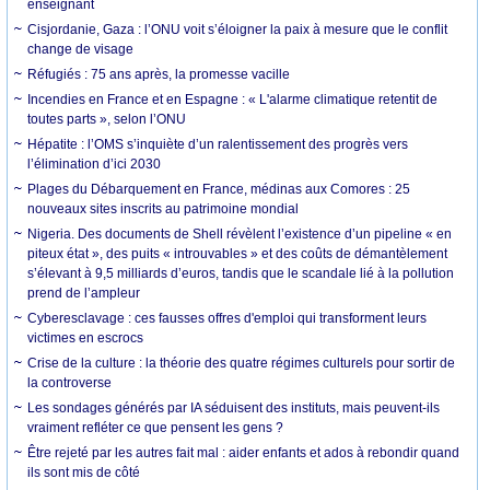
enseignant
Cisjordanie, Gaza : l’ONU voit s’éloigner la paix à mesure que le conflit
change de visage
Réfugiés : 75 ans après, la promesse vacille
Incendies en France et en Espagne : « L'alarme climatique retentit de
toutes parts », selon l’ONU
Hépatite : l’OMS s’inquiète d’un ralentissement des progrès vers
l’élimination d’ici 2030
Plages du Débarquement en France, médinas aux Comores : 25
nouveaux sites inscrits au patrimoine mondial
Nigeria. Des documents de Shell révèlent l’existence d’un pipeline « en
piteux état », des puits « introuvables » et des coûts de démantèlement
s’élevant à 9,5 milliards d’euros, tandis que le scandale lié à la pollution
prend de l’ampleur
Cyberesclavage : ces fausses offres d'emploi qui transforment leurs
victimes en escrocs
Crise de la culture : la théorie des quatre régimes culturels pour sortir de
la controverse
Les sondages générés par IA séduisent des instituts, mais peuvent-ils
vraiment refléter ce que pensent les gens ?
Être rejeté par les autres fait mal : aider enfants et ados à rebondir quand
ils sont mis de côté