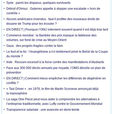
Syrie : parmi les disparus, quelques survivants
Détroit d'Ormuz : Guterres appelle à stopper une escalade « hors de
contrôle »
Alcools américains invendus : faut-il profiter des nouveaux droits de
douane de Trump pour les écouler ?
EN DIRECT | Pourquoi l’ONU intervient souvent quand il est déjà trop tard
Commerce mondial : la flambée des prix masque la faiblesse des
volumes, sur fond de crise au Moyen-Orient
Gaza : des progrès fragiles contre la faim
Le foot et la foi : l’évangélisme a-t-il réellement privé le Brésil de la Coupe
du monde ?
Inde : Recours excessif à la force contre des manifestations d’étudiants
Face aux 300 000 décès annuels par noyade, l’OMS dévoile un plan de
prévention
EN DIRECT | Comment mieux empêcher les différends de dégénérer en
conflits ?
« Taxi Driver » : en 1976, le film de Martin Scorsese annonçait déjà
la manosphère
La saga One Piece peut nous aider à comprendre les alternatives à
l’entreprise traditionnelle, avec Luffy contre le Gouvernement Mondial
Transparence salariale : une avancée en demi-teinte