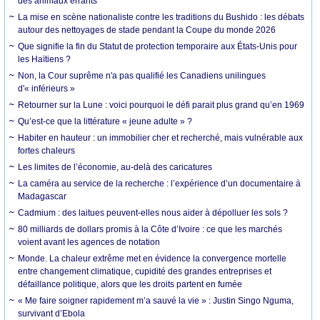
des animaux errants
La mise en scène nationaliste contre les traditions du Bushido : les débats
autour des nettoyages de stade pendant la Coupe du monde 2026
Que signifie la fin du Statut de protection temporaire aux États-Unis pour
les Haïtiens ?
Non, la Cour suprême n'a pas qualifié les Canadiens unilingues
d'« inférieurs »
Retourner sur la Lune : voici pourquoi le défi parait plus grand qu’en 1969
Qu’est-ce que la littérature « jeune adulte » ?
Habiter en hauteur : un immobilier cher et recherché, mais vulnérable aux
fortes chaleurs
Les limites de l’économie, au-delà des caricatures
La caméra au service de la recherche : l’expérience d’un documentaire à
Madagascar
Cadmium : des laitues peuvent-elles nous aider à dépolluer les sols ?
80 milliards de dollars promis à la Côte d’Ivoire : ce que les marchés
voient avant les agences de notation
Monde. La chaleur extrême met en évidence la convergence mortelle
entre changement climatique, cupidité des grandes entreprises et
défaillance politique, alors que les droits partent en fumée
« Me faire soigner rapidement m’a sauvé la vie » : Justin Singo Nguma,
survivant d’Ebola