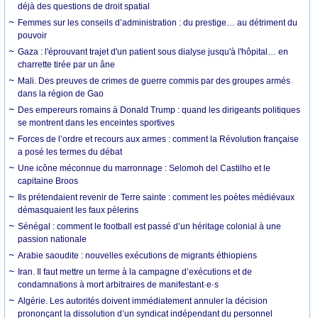
déjà des questions de droit spatial
Femmes sur les conseils d’administration : du prestige… au détriment du
pouvoir
Gaza : l'éprouvant trajet d'un patient sous dialyse jusqu'à l'hôpital… en
charrette tirée par un âne
Mali. Des preuves de crimes de guerre commis par des groupes armés
dans la région de Gao
Des empereurs romains à Donald Trump : quand les dirigeants politiques
se montrent dans les enceintes sportives
Forces de l’ordre et recours aux armes : comment la Révolution française
a posé les termes du débat
Une icône méconnue du marronnage : Selomoh del Castilho et le
capitaine Broos
Ils prétendaient revenir de Terre sainte : comment les poètes médiévaux
démasquaient les faux pèlerins
Sénégal : comment le football est passé d’un héritage colonial à une
passion nationale
Arabie saoudite : nouvelles exécutions de migrants éthiopiens
Iran. Il faut mettre un terme à la campagne d’exécutions et de
condamnations à mort arbitraires de manifestant·e·s
Algérie. Les autorités doivent immédiatement annuler la décision
prononçant la dissolution d’un syndicat indépendant du personnel