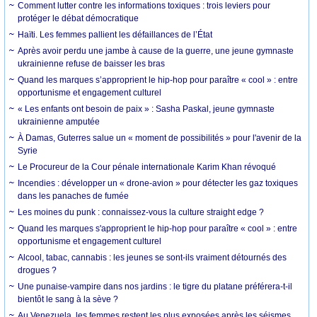
Comment lutter contre les informations toxiques : trois leviers pour
protéger le débat démocratique
Haïti. Les femmes pallient les défaillances de l’État
Après avoir perdu une jambe à cause de la guerre, une jeune gymnaste
ukrainienne refuse de baisser les bras
Quand les marques s’approprient le hip-hop pour paraître « cool » : entre
opportunisme et engagement culturel
« Les enfants ont besoin de paix » : Sasha Paskal, jeune gymnaste
ukrainienne amputée
À Damas, Guterres salue un « moment de possibilités » pour l'avenir de la
Syrie
Le Procureur de la Cour pénale internationale Karim Khan révoqué
Incendies : développer un « drone-avion » pour détecter les gaz toxiques
dans les panaches de fumée
Les moines du punk : connaissez-vous la culture straight edge ?
Quand les marques s'approprient le hip-hop pour paraître « cool » : entre
opportunisme et engagement culturel
Alcool, tabac, cannabis : les jeunes se sont-ils vraiment détournés des
drogues ?
Une punaise-vampire dans nos jardins : le tigre du platane préférera-t-il
bientôt le sang à la sève ?
Au Venezuela, les femmes restent les plus exposées après les séismes