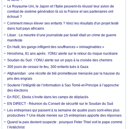
Le Royaume-Uni, le Japon et l’Italie peuvent-ils réussir leur avion de
combat de sixième génération là où la France et ses partenaires ont
échoué ?
Comment mieux élever ses enfants ? Voici les résultats d'un projet testé
dans huit pays africains
Liban : Le meurtre d’une journaliste par Israël était un crime de guerre
manifeste
En Haïti, les gangs infligent des souffrances « inimaginables »
Hiroshima, 81 ans après : l'ONU alerte sur le retour du risque nucléaire
Soudan du Sud : l’ONU alerte sur un pays à la croisée des chemins
300 jours de cessez-le-feu, 300 enfants tués à Gaza
Afghanistan : une récolte de blé prometteuse menacée par la hausse du
prix des engrais
Soutenir l’intégrité de l’information à Sao Tomé-et-Principe à l’approche
des élections
En RDC, Ebola s’invite dans les camps de déplacés
EN DIRECT - Réunion du Conseil de sécurité sur le Soudan du Sud
Les entreprises qui passent à la semaine de quatre jours sont-elles plus
productives ? Une étude menée sur 15 entreprises apporte des réponses
Quand la paix devient suspecte : pourquoi Peter Thiel voit le pape comme
l’Antéchrist