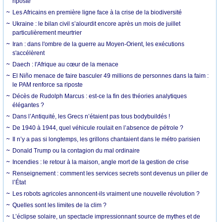
riposte
Les Africains en première ligne face à la crise de la biodiversité
Ukraine : le bilan civil s’alourdit encore après un mois de juillet
particulièrement meurtrier
Iran : dans l'ombre de la guerre au Moyen-Orient, les exécutions
s'accélèrent
Daech : l'Afrique au cœur de la menace
El Niño menace de faire basculer 49 millions de personnes dans la faim :
le PAM renforce sa riposte
Décès de Rudolph Marcus : est-ce la fin des théories analytiques
élégantes ?
Dans l’Antiquité, les Grecs n’étaient pas tous bodybuildés !
De 1940 à 1944, quel véhicule roulait en l’absence de pétrole ?
Il n’y a pas si longtemps, les grillons chantaient dans le métro parisien
Donald Trump ou la contagion du mal ordinaire
Incendies : le retour à la maison, angle mort de la gestion de crise
Renseignement : comment les services secrets sont devenus un pilier de
l’État
Les robots agricoles annoncent-ils vraiment une nouvelle révolution ?
Quelles sont les limites de la clim ?
L’éclipse solaire, un spectacle impressionnant source de mythes et de