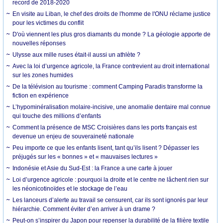
record de 2018-2020
En visite au Liban, le chef des droits de l'homme de l'ONU réclame justice
pour les victimes du conflit
D'où viennent les plus gros diamants du monde ? La géologie apporte de
nouvelles réponses
Ulysse aux mille ruses était-il aussi un athlète ?
Avec la loi d’urgence agricole, la France contrevient au droit international
sur les zones humides
De la télévision au tourisme : comment Camping Paradis transforme la
fiction en expérience
L’hypominéralisation molaire-incisive, une anomalie dentaire mal connue
qui touche des millions d’enfants
Comment la présence de MSC Croisières dans les ports français est
devenue un enjeu de souveraineté nationale
Peu importe ce que les enfants lisent, tant qu’ils lisent ? Dépasser les
préjugés sur les « bonnes » et « mauvaises lectures »
Indonésie et Asie du Sud-Est : la France a une carte à jouer
Loi d’urgence agricole : pourquoi la droite et le centre ne lâchent rien sur
les néonicotinoïdes et le stockage de l’eau
Les lanceurs d’alerte au travail se censurent, car ils sont ignorés par leur
hiérarchie. Comment éviter d’en arriver à un drame ?
Peut-on s’inspirer du Japon pour repenser la durabilité de la filière textile