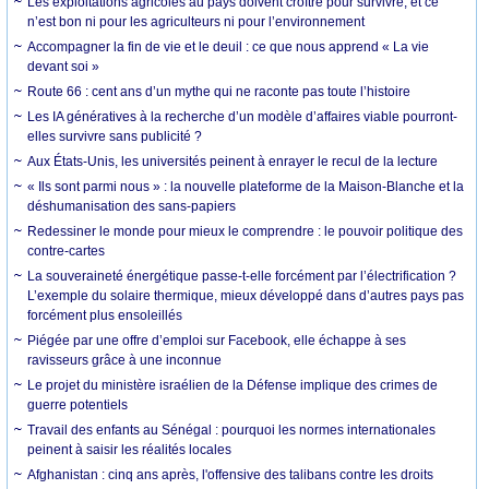
Les exploitations agricoles au pays doivent croître pour survivre, et ce
n’est bon ni pour les agriculteurs ni pour l’environnement
Accompagner la fin de vie et le deuil : ce que nous apprend « La vie
devant soi »
Route 66 : cent ans d’un mythe qui ne raconte pas toute l’histoire
Les IA génératives à la recherche d’un modèle d’affaires viable pourront-
elles survivre sans publicité ?
Aux États-Unis, les universités peinent à enrayer le recul de la lecture
« Ils sont parmi nous » : la nouvelle plateforme de la Maison-Blanche et la
déshumanisation des sans-papiers
Redessiner le monde pour mieux le comprendre : le pouvoir politique des
contre-cartes
La souveraineté énergétique passe-t-elle forcément par l’électrification ?
L’exemple du solaire thermique, mieux développé dans d’autres pays pas
forcément plus ensoleillés
Piégée par une offre d’emploi sur Facebook, elle échappe à ses
ravisseurs grâce à une inconnue
Le projet du ministère israélien de la Défense implique des crimes de
guerre potentiels
Travail des enfants au Sénégal : pourquoi les normes internationales
peinent à saisir les réalités locales
Afghanistan : cinq ans après, l'offensive des talibans contre les droits