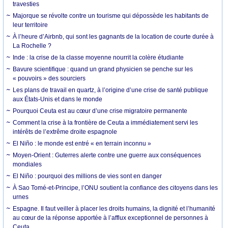
travesties
Majorque se révolte contre un tourisme qui dépossède les habitants de
leur territoire
À l’heure d’Airbnb, qui sont les gagnants de la location de courte durée à
La Rochelle ?
Inde : la crise de la classe moyenne nourrit la colère étudiante
Bavure scientifique : quand un grand physicien se penche sur les
« pouvoirs » des sourciers
Les plans de travail en quartz, à l’origine d’une crise de santé publique
aux États-Unis et dans le monde
Pourquoi Ceuta est au cœur d’une crise migratoire permanente
Comment la crise à la frontière de Ceuta a immédiatement servi les
intérêts de l’extrême droite espagnole
El Niño : le monde est entré « en terrain inconnu »
Moyen-Orient : Guterres alerte contre une guerre aux conséquences
mondiales
El Niño : pourquoi des millions de vies sont en danger
À Sao Tomé-et-Principe, l’ONU soutient la confiance des citoyens dans les
urnes
Espagne. Il faut veiller à placer les droits humains, la dignité et l’humanité
au cœur de la réponse apportée à l’afflux exceptionnel de personnes à
Ceuta