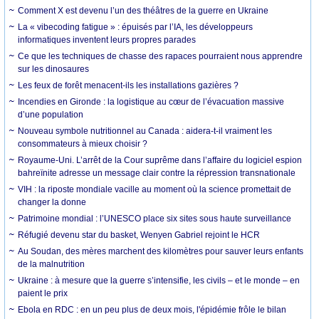
Comment X est devenu l’un des théâtres de la guerre en Ukraine
La « vibecoding fatigue » : épuisés par l’IA, les développeurs
informatiques inventent leurs propres parades
Ce que les techniques de chasse des rapaces pourraient nous apprendre
sur les dinosaures
Les feux de forêt menacent-ils les installations gazières ?
Incendies en Gironde : la logistique au cœur de l’évacuation massive
d’une population
Nouveau symbole nutritionnel au Canada : aidera-t-il vraiment les
consommateurs à mieux choisir ?
Royaume-Uni. L’arrêt de la Cour suprême dans l’affaire du logiciel espion
bahreïnite adresse un message clair contre la répression transnationale
VIH : la riposte mondiale vacille au moment où la science promettait de
changer la donne
Patrimoine mondial : l’UNESCO place six sites sous haute surveillance
Réfugié devenu star du basket, Wenyen Gabriel rejoint le HCR
Au Soudan, des mères marchent des kilomètres pour sauver leurs enfants
de la malnutrition
Ukraine : à mesure que la guerre s’intensifie, les civils – et le monde – en
paient le prix
Ebola en RDC : en un peu plus de deux mois, l'épidémie frôle le bilan