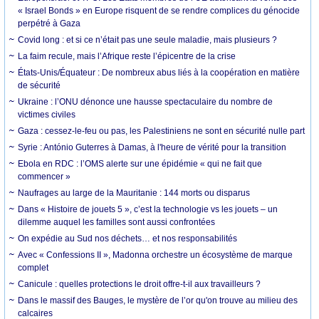
« Israel Bonds » en Europe risquent de se rendre complices du génocide
perpétré à Gaza
Covid long : et si ce n’était pas une seule maladie, mais plusieurs ?
La faim recule, mais l’Afrique reste l’épicentre de la crise
États-Unis/Équateur : De nombreux abus liés à la coopération en matière
de sécurité
Ukraine : l’ONU dénonce une hausse spectaculaire du nombre de
victimes civiles
Gaza : cessez-le-feu ou pas, les Palestiniens ne sont en sécurité nulle part
Syrie : António Guterres à Damas, à l'heure de vérité pour la transition
Ebola en RDC : l’OMS alerte sur une épidémie « qui ne fait que
commencer »
Naufrages au large de la Mauritanie : 144 morts ou disparus
Dans « Histoire de jouets 5 », c’est la technologie vs les jouets – un
dilemme auquel les familles sont aussi confrontées
On expédie au Sud nos déchets… et nos responsabilités
Avec « Confessions II », Madonna orchestre un écosystème de marque
complet
Canicule : quelles protections le droit offre-t-il aux travailleurs ?
Dans le massif des Bauges, le mystère de l’or qu'on trouve au milieu des
calcaires