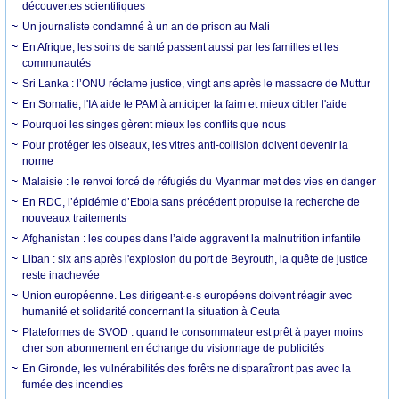
découvertes scientifiques
Un journaliste condamné à un an de prison au Mali
En Afrique, les soins de santé passent aussi par les familles et les
communautés
Sri Lanka : l’ONU réclame justice, vingt ans après le massacre de Muttur
En Somalie, l'IA aide le PAM à anticiper la faim et mieux cibler l'aide
Pourquoi les singes gèrent mieux les conflits que nous
Pour protéger les oiseaux, les vitres anti-collision doivent devenir la
norme
Malaisie : le renvoi forcé de réfugiés du Myanmar met des vies en danger
En RDC, l’épidémie d’Ebola sans précédent propulse la recherche de
nouveaux traitements
Afghanistan : les coupes dans l’aide aggravent la malnutrition infantile
Liban : six ans après l'explosion du port de Beyrouth, la quête de justice
reste inachevée
Union européenne. Les dirigeant·e·s européens doivent réagir avec
humanité et solidarité concernant la situation à Ceuta
Plateformes de SVOD : quand le consommateur est prêt à payer moins
cher son abonnement en échange du visionnage de publicités
En Gironde, les vulnérabilités des forêts ne disparaîtront pas avec la
fumée des incendies