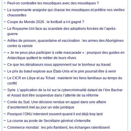
Peut-on combattre les moustiques avec des moustiques ?
La surprenante araignée qui chasse les moustiques et préfère nos vieilles
chaussettes
Coupe du Monde 2026 : le football a-t-il gagné ?
Le Royaume-Uni face au scandale des adoptions forcées de l’après-
guerre
Arêtes de poisson, quarantaine et vaccination : les armes des Aborigènes
contre la variole
« Je ne peux plus participer à cette mascarade » : pourquoi des guides en
Antarctique quittent le métier de leurs rêves
Ce que les dératiseurs nous apprennent sur le bonheur au travail
Le prix du bœuf explose aux États-Unis et le pire pourrait être à venir
Le CICR en Libye et au Tchad : maintenir les liens familiaux au temps du
conflit
Syrie. L’application de la loi sur la cybercriminalité datant de l’ère Bachar
el Assad doit être suspendue dans l’attente de sa réforme
Corée du Sud. Une décision rendue en appel dans une affaire
d’avortement met au jour un vide juridique
Pourquoi l’ONU intervient souvent quand il est déjà trop tard
La course au poste de Secrétaire général s'intensifie
Commerce mondial : les prix flambent, les échanges ralentissent