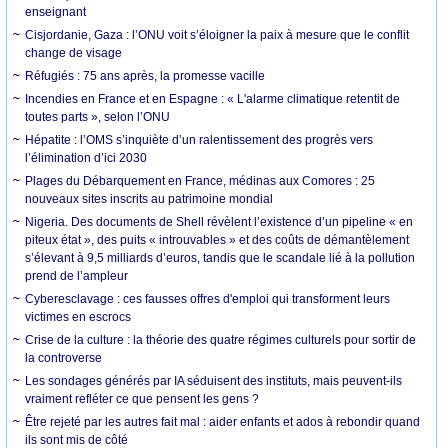
enseignant
Cisjordanie, Gaza : l’ONU voit s’éloigner la paix à mesure que le conflit
change de visage
Réfugiés : 75 ans après, la promesse vacille
Incendies en France et en Espagne : « L'alarme climatique retentit de
toutes parts », selon l’ONU
Hépatite : l’OMS s’inquiète d’un ralentissement des progrès vers
l’élimination d’ici 2030
Plages du Débarquement en France, médinas aux Comores : 25
nouveaux sites inscrits au patrimoine mondial
Nigeria. Des documents de Shell révèlent l’existence d’un pipeline « en
piteux état », des puits « introuvables » et des coûts de démantèlement
s’élevant à 9,5 milliards d’euros, tandis que le scandale lié à la pollution
prend de l’ampleur
Cyberesclavage : ces fausses offres d'emploi qui transforment leurs
victimes en escrocs
Crise de la culture : la théorie des quatre régimes culturels pour sortir de
la controverse
Les sondages générés par IA séduisent des instituts, mais peuvent-ils
vraiment refléter ce que pensent les gens ?
Être rejeté par les autres fait mal : aider enfants et ados à rebondir quand
ils sont mis de côté