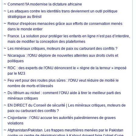
Comment l'IA modernise la dictature africaine
Les attaques contre les identités trans deviennent un outil politique
stratégique au Brésil
Retour d'espèces menacées grâce aux efforts de conservation menés
dans le monde entier
France. La solution pour protéger les enfants en ligne n’est pas d’interdire,
mais de modifier la conception des plateformes
Les minéraux critiques, moteurs de paix ou carburant des conflits ?
Nicaragua : l'ONU déplore de nouvelles atteintes aux droits civils et
politiques
RDC : des experts de l'ONU dénoncent le « règne de la terreur » imposé
par le M23
Feu vert pour des routes plus sûres : l'ONU veut réduire de moitié le
nombre de morts et blessés
Du lithium au nickel : comment l’ONU aide à tirer le meilleur parti des
minéraux critiques
EN DIRECT du Conseil de sécurité | Les minéraux critiques, moteurs de
paix ou carburant des conflits ?
Cisjordanie : l’ONU accuse les autorités palestiniennes de graves
violations
Afghanistan/Pakistan. Les frappes meurtrières menées par le Pakistan
contre un centre de désintoxication à Kaboul doivent faire l’objet d’une