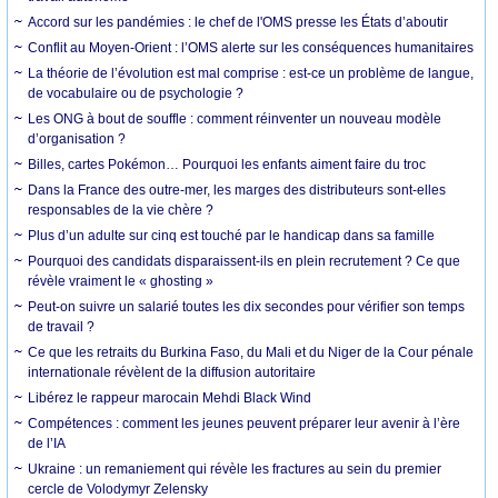
Accord sur les pandémies : le chef de l'OMS presse les États d’aboutir
Conflit au Moyen-Orient : l’OMS alerte sur les conséquences humanitaires
La théorie de l’évolution est mal comprise : est-ce un problème de langue,
de vocabulaire ou de psychologie ?
Les ONG à bout de souffle : comment réinventer un nouveau modèle
d’organisation ?
Billes, cartes Pokémon… Pourquoi les enfants aiment faire du troc
Dans la France des outre-mer, les marges des distributeurs sont-elles
responsables de la vie chère ?
Plus d’un adulte sur cinq est touché par le handicap dans sa famille
Pourquoi des candidats disparaissent-ils en plein recrutement ? Ce que
révèle vraiment le « ghosting »
Peut-on suivre un salarié toutes les dix secondes pour vérifier son temps
de travail ?
Ce que les retraits du Burkina Faso, du Mali et du Niger de la Cour pénale
internationale révèlent de la diffusion autoritaire
Libérez le rappeur marocain Mehdi Black Wind
Compétences : comment les jeunes peuvent préparer leur avenir à l’ère
de l’IA
Ukraine : un remaniement qui révèle les fractures au sein du premier
cercle de Volodymyr Zelensky