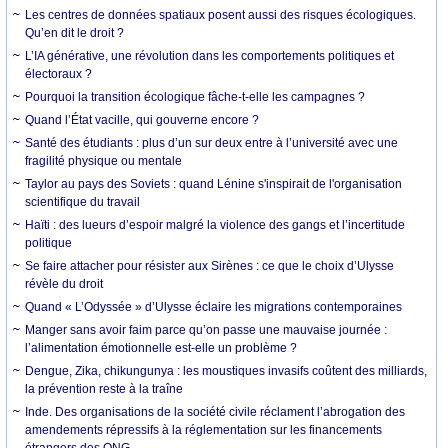
Les centres de données spatiaux posent aussi des risques écologiques.
Qu’en dit le droit ?
L’IA générative, une révolution dans les comportements politiques et
électoraux ?
Pourquoi la transition écologique fâche-t-elle les campagnes ?
Quand l’État vacille, qui gouverne encore ?
Santé des étudiants : plus d’un sur deux entre à l’université avec une
fragilité physique ou mentale
Taylor au pays des Soviets : quand Lénine s'inspirait de l'organisation
scientifique du travail
Haïti : des lueurs d’espoir malgré la violence des gangs et l’incertitude
politique
Se faire attacher pour résister aux Sirènes : ce que le choix d’Ulysse
révèle du droit
Quand « L’Odyssée » d’Ulysse éclaire les migrations contemporaines
Manger sans avoir faim parce qu’on passe une mauvaise journée :
l’alimentation émotionnelle est-elle un problème ?
Dengue, Zika, chikungunya : les moustiques invasifs coûtent des milliards,
la prévention reste à la traîne
Inde. Des organisations de la société civile réclament l’abrogation des
amendements répressifs à la réglementation sur les financements
étrangers des ONG