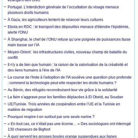
Portugal. L’interdiction générale de l’occultation du visage menace
plusieurs droits humains
À Gaza, les agriculteurs tentent de relancer leurs cultures
Ebola en RDC : le transport des dépouilles menace d'étendre l'épidémie,
alerte l'ONU
À Shanghai, le chef de l’ONU refuse qu’une poignée de puissances fasse
main basse sur l’IA
Moyen-Orient : les infrastructures civiles, nouveau champ de bataille du
conflit
Il n'y a de lien que humain : la raison de la valorisation de la créativité et
des liens humains à l'ère de l'IA
La course de l'Inde à l'adoption de l'IA soulève une question plus profonde
: comment la technologie peut-elle respecter les droits humains ?
Au Bénin, des réfugiés reconstruisent leur vie grâce à la solidarité
La faim s’aggrave pour les familles déplacées à El Obeid, au Soudan
UE/Tunisie. Trois années de coopération entre l’UE et la Tunisie en
matière de migration
Pourquoi respire-t-on surtout par une seule narine ?
« En tout cas, ce n’était pas une licorne… » Des sociologues ont interrogé
130 chasseurs de Bigfoot
À quoi servent les grosses boules orange suspendues aux lignes