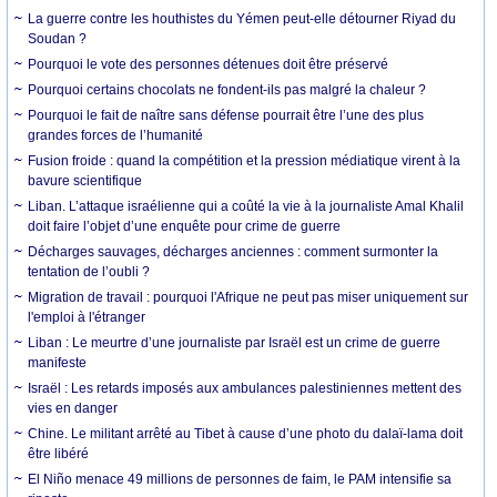
La guerre contre les houthistes du Yémen peut-elle détourner Riyad du
Soudan ?
Pourquoi le vote des personnes détenues doit être préservé
Pourquoi certains chocolats ne fondent-ils pas malgré la chaleur ?
Pourquoi le fait de naître sans défense pourrait être l’une des plus
grandes forces de l’humanité
Fusion froide : quand la compétition et la pression médiatique virent à la
bavure scientifique
Liban. L’attaque israélienne qui a coûté la vie à la journaliste Amal Khalil
doit faire l’objet d’une enquête pour crime de guerre
Décharges sauvages, décharges anciennes : comment surmonter la
tentation de l’oubli ?
Migration de travail : pourquoi l'Afrique ne peut pas miser uniquement sur
l'emploi à l'étranger
Liban : Le meurtre d’une journaliste par Israël est un crime de guerre
manifeste
Israël : Les retards imposés aux ambulances palestiniennes mettent des
vies en danger
Chine. Le militant arrêté au Tibet à cause d’une photo du dalaï-lama doit
être libéré
El Niño menace 49 millions de personnes de faim, le PAM intensifie sa