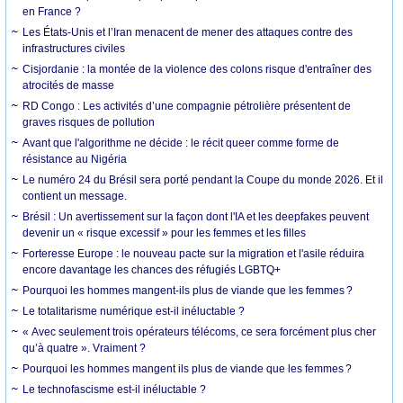
en France ?
Les États-Unis et l’Iran menacent de mener des attaques contre des
infrastructures civiles
Cisjordanie : la montée de la violence des colons risque d'entraîner des
atrocités de masse
RD Congo : Les activités d’une compagnie pétrolière présentent de
graves risques de pollution
Avant que l'algorithme ne décide : le récit queer comme forme de
résistance au Nigéria
Le numéro 24 du Brésil sera porté pendant la Coupe du monde 2026. Et il
contient un message.
Brésil : Un avertissement sur la façon dont l'IA et les deepfakes peuvent
devenir un « risque excessif » pour les femmes et les filles
Forteresse Europe : le nouveau pacte sur la migration et l'asile réduira
encore davantage les chances des réfugiés LGBTQ+
Pourquoi les hommes mangent-ils plus de viande que les femmes ?
Le totalitarisme numérique est-il inéluctable ?
« Avec seulement trois opérateurs télécoms, ce sera forcément plus cher
qu’à quatre ». Vraiment ?
Pourquoi les hommes mangent ils plus de viande que les femmes ?
Le technofascisme est-il inéluctable ?