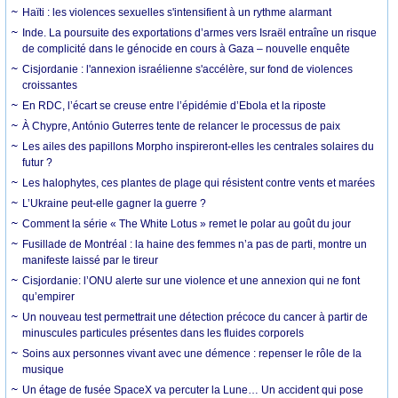
Haïti : les violences sexuelles s'intensifient à un rythme alarmant
Inde. La poursuite des exportations d’armes vers Israël entraîne un risque
de complicité dans le génocide en cours à Gaza – nouvelle enquête
Cisjordanie : l'annexion israélienne s'accélère, sur fond de violences
croissantes
En RDC, l’écart se creuse entre l’épidémie d’Ebola et la riposte
À Chypre, António Guterres tente de relancer le processus de paix
Les ailes des papillons Morpho inspireront-elles les centrales solaires du
futur ?
Les halophytes, ces plantes de plage qui résistent contre vents et marées
L’Ukraine peut-elle gagner la guerre ?
Comment la série « The White Lotus » remet le polar au goût du jour
Fusillade de Montréal : la haine des femmes n’a pas de parti, montre un
manifeste laissé par le tireur
Cisjordanie: l’ONU alerte sur une violence et une annexion qui ne font
qu’empirer
Un nouveau test permettrait une détection précoce du cancer à partir de
minuscules particules présentes dans les fluides corporels
Soins aux personnes vivant avec une démence : repenser le rôle de la
musique
Un étage de fusée SpaceX va percuter la Lune… Un accident qui pose