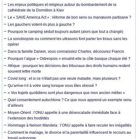
Les enjeux politiques et religieux autour du bombardement de la
cathédrale de la Dormition à Kiev
Le « SAVE America Act » : réforme de bon sens ou manœuvre partisane ?
Les gauchers votent-ils plus à gauche ?
Pourquoi le camping séduit toujours autant (alors que tout a changé)
La sonobiopsie ou comment les ultrasons font parler les tissus sans les
opérer
Dans la famille Darwin, vous connaissiez Charles, découvrez Francis
Pourquoi l’algue « Ostreopsis » envahit-elle la côte basque chaque été ?
Afrique : pourquoi les décisions des tribunaux des droits humains restent
souvent lettre morte
Covid long : et si ce n'était pas une seule maladie, mais plusieurs ?
Qu’arrive-t-il à votre sang lorsque vous êtes stressé ?
« Vos trajets quotidiens sont plus dangereux que mon ancien métier »
Quel consentement autochtone ? Ce que nous apprend un exemple venu
d’ailleurs
Moyen-Orient : l’ONU appelle à une désescalade immédiate face à
l’extension des hostilités
Hommage à Nelson Mandela : l’ONU appelle à faire reculer les inégalités
Comment le mariage, le divorce et la parentalité influencent le recours au
travail autonome