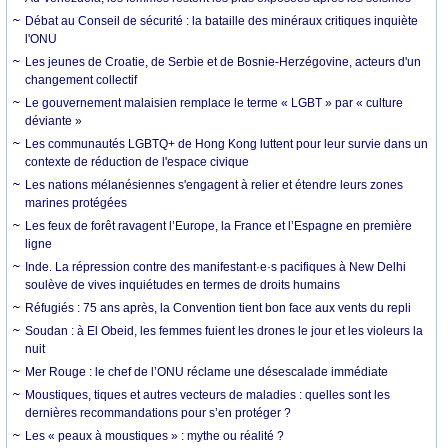
Débat au Conseil de sécurité : la bataille des minéraux critiques inquiète
l'ONU
Les jeunes de Croatie, de Serbie et de Bosnie-Herzégovine, acteurs d'un
changement collectif
Le gouvernement malaisien remplace le terme « LGBT » par « culture
déviante »
Les communautés LGBTQ+ de Hong Kong luttent pour leur survie dans un
contexte de réduction de l'espace civique
Les nations mélanésiennes s'engagent à relier et étendre leurs zones
marines protégées
Les feux de forêt ravagent l’Europe, la France et l’Espagne en première
ligne
Inde. La répression contre des manifestant·e·s pacifiques à New Delhi
soulève de vives inquiétudes en termes de droits humains
Réfugiés : 75 ans après, la Convention tient bon face aux vents du repli
Soudan : à El Obeid, les femmes fuient les drones le jour et les violeurs la
nuit
Mer Rouge : le chef de l’ONU réclame une désescalade immédiate
Moustiques, tiques et autres vecteurs de maladies : quelles sont les
dernières recommandations pour s’en protéger ?
Les « peaux à moustiques » : mythe ou réalité ?