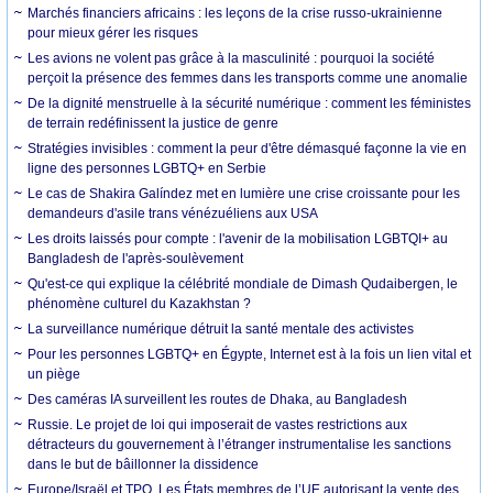
Marchés financiers africains : les leçons de la crise russo-ukrainienne
pour mieux gérer les risques
Les avions ne volent pas grâce à la masculinité : pourquoi la société
perçoit la présence des femmes dans les transports comme une anomalie
De la dignité menstruelle à la sécurité numérique : comment les féministes
de terrain redéfinissent la justice de genre
Stratégies invisibles : comment la peur d'être démasqué façonne la vie en
ligne des personnes LGBTQ+ en Serbie
Le cas de Shakira Galíndez met en lumière une crise croissante pour les
demandeurs d'asile trans vénézuéliens aux USA
Les droits laissés pour compte : l'avenir de la mobilisation LGBTQI+ au
Bangladesh de l'après-soulèvement
Qu'est-ce qui explique la célébrité mondiale de Dimash Qudaibergen, le
phénomène culturel du Kazakhstan ?
La surveillance numérique détruit la santé mentale des activistes
Pour les personnes LGBTQ+ en Égypte, Internet est à la fois un lien vital et
un piège
Des caméras IA surveillent les routes de Dhaka, au Bangladesh
Russie. Le projet de loi qui imposerait de vastes restrictions aux
détracteurs du gouvernement à l’étranger instrumentalise les sanctions
dans le but de bâillonner la dissidence
Europe/Israël et TPO. Les États membres de l’UE autorisant la vente des