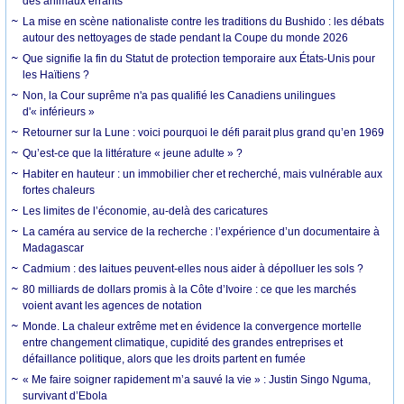
des animaux errants
La mise en scène nationaliste contre les traditions du Bushido : les débats
autour des nettoyages de stade pendant la Coupe du monde 2026
Que signifie la fin du Statut de protection temporaire aux États-Unis pour
les Haïtiens ?
Non, la Cour suprême n'a pas qualifié les Canadiens unilingues
d'« inférieurs »
Retourner sur la Lune : voici pourquoi le défi parait plus grand qu’en 1969
Qu’est-ce que la littérature « jeune adulte » ?
Habiter en hauteur : un immobilier cher et recherché, mais vulnérable aux
fortes chaleurs
Les limites de l’économie, au-delà des caricatures
La caméra au service de la recherche : l’expérience d’un documentaire à
Madagascar
Cadmium : des laitues peuvent-elles nous aider à dépolluer les sols ?
80 milliards de dollars promis à la Côte d’Ivoire : ce que les marchés
voient avant les agences de notation
Monde. La chaleur extrême met en évidence la convergence mortelle
entre changement climatique, cupidité des grandes entreprises et
défaillance politique, alors que les droits partent en fumée
« Me faire soigner rapidement m’a sauvé la vie » : Justin Singo Nguma,
survivant d’Ebola