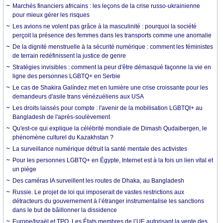
Marchés financiers africains : les leçons de la crise russo-ukrainienne
pour mieux gérer les risques
Les avions ne volent pas grâce à la masculinité : pourquoi la société
perçoit la présence des femmes dans les transports comme une anomalie
De la dignité menstruelle à la sécurité numérique : comment les féministes
de terrain redéfinissent la justice de genre
Stratégies invisibles : comment la peur d'être démasqué façonne la vie en
ligne des personnes LGBTQ+ en Serbie
Le cas de Shakira Galíndez met en lumière une crise croissante pour les
demandeurs d'asile trans vénézuéliens aux USA
Les droits laissés pour compte : l'avenir de la mobilisation LGBTQI+ au
Bangladesh de l'après-soulèvement
Qu'est-ce qui explique la célébrité mondiale de Dimash Qudaibergen, le
phénomène culturel du Kazakhstan ?
La surveillance numérique détruit la santé mentale des activistes
Pour les personnes LGBTQ+ en Égypte, Internet est à la fois un lien vital et
un piège
Des caméras IA surveillent les routes de Dhaka, au Bangladesh
Russie. Le projet de loi qui imposerait de vastes restrictions aux
détracteurs du gouvernement à l’étranger instrumentalise les sanctions
dans le but de bâillonner la dissidence
Europe/Israël et TPO. Les États membres de l’UE autorisant la vente des