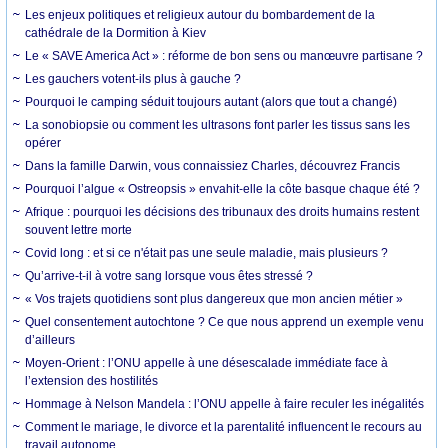
Les enjeux politiques et religieux autour du bombardement de la
cathédrale de la Dormition à Kiev
Le « SAVE America Act » : réforme de bon sens ou manœuvre partisane ?
Les gauchers votent-ils plus à gauche ?
Pourquoi le camping séduit toujours autant (alors que tout a changé)
La sonobiopsie ou comment les ultrasons font parler les tissus sans les
opérer
Dans la famille Darwin, vous connaissiez Charles, découvrez Francis
Pourquoi l’algue « Ostreopsis » envahit-elle la côte basque chaque été ?
Afrique : pourquoi les décisions des tribunaux des droits humains restent
souvent lettre morte
Covid long : et si ce n'était pas une seule maladie, mais plusieurs ?
Qu’arrive-t-il à votre sang lorsque vous êtes stressé ?
« Vos trajets quotidiens sont plus dangereux que mon ancien métier »
Quel consentement autochtone ? Ce que nous apprend un exemple venu
d’ailleurs
Moyen-Orient : l’ONU appelle à une désescalade immédiate face à
l’extension des hostilités
Hommage à Nelson Mandela : l’ONU appelle à faire reculer les inégalités
Comment le mariage, le divorce et la parentalité influencent le recours au
travail autonome