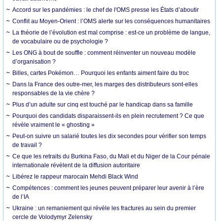
Accord sur les pandémies : le chef de l'OMS presse les États d’aboutir
Conflit au Moyen-Orient : l’OMS alerte sur les conséquences humanitaires
La théorie de l’évolution est mal comprise : est-ce un problème de langue,
de vocabulaire ou de psychologie ?
Les ONG à bout de souffle : comment réinventer un nouveau modèle
d’organisation ?
Billes, cartes Pokémon… Pourquoi les enfants aiment faire du troc
Dans la France des outre-mer, les marges des distributeurs sont-elles
responsables de la vie chère ?
Plus d’un adulte sur cinq est touché par le handicap dans sa famille
Pourquoi des candidats disparaissent-ils en plein recrutement ? Ce que
révèle vraiment le « ghosting »
Peut-on suivre un salarié toutes les dix secondes pour vérifier son temps
de travail ?
Ce que les retraits du Burkina Faso, du Mali et du Niger de la Cour pénale
internationale révèlent de la diffusion autoritaire
Libérez le rappeur marocain Mehdi Black Wind
Compétences : comment les jeunes peuvent préparer leur avenir à l’ère
de l’IA
Ukraine : un remaniement qui révèle les fractures au sein du premier
cercle de Volodymyr Zelensky