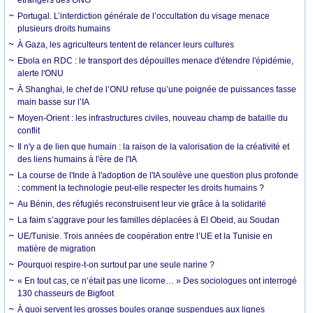
Portugal. L’interdiction générale de l’occultation du visage menace
plusieurs droits humains
À Gaza, les agriculteurs tentent de relancer leurs cultures
Ebola en RDC : le transport des dépouilles menace d'étendre l'épidémie,
alerte l'ONU
À Shanghai, le chef de l’ONU refuse qu’une poignée de puissances fasse
main basse sur l’IA
Moyen-Orient : les infrastructures civiles, nouveau champ de bataille du
conflit
Il n'y a de lien que humain : la raison de la valorisation de la créativité et
des liens humains à l'ère de l'IA
La course de l'Inde à l'adoption de l'IA soulève une question plus profonde
: comment la technologie peut-elle respecter les droits humains ?
Au Bénin, des réfugiés reconstruisent leur vie grâce à la solidarité
La faim s’aggrave pour les familles déplacées à El Obeid, au Soudan
UE/Tunisie. Trois années de coopération entre l’UE et la Tunisie en
matière de migration
Pourquoi respire-t-on surtout par une seule narine ?
« En tout cas, ce n’était pas une licorne… » Des sociologues ont interrogé
130 chasseurs de Bigfoot
À quoi servent les grosses boules orange suspendues aux lignes