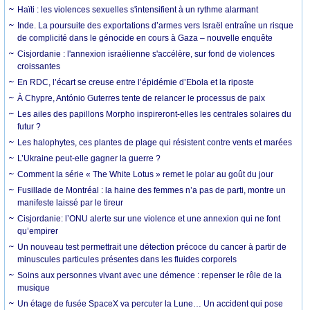
Haïti : les violences sexuelles s'intensifient à un rythme alarmant
Inde. La poursuite des exportations d’armes vers Israël entraîne un risque
de complicité dans le génocide en cours à Gaza – nouvelle enquête
Cisjordanie : l'annexion israélienne s'accélère, sur fond de violences
croissantes
En RDC, l’écart se creuse entre l’épidémie d’Ebola et la riposte
À Chypre, António Guterres tente de relancer le processus de paix
Les ailes des papillons Morpho inspireront-elles les centrales solaires du
futur ?
Les halophytes, ces plantes de plage qui résistent contre vents et marées
L’Ukraine peut-elle gagner la guerre ?
Comment la série « The White Lotus » remet le polar au goût du jour
Fusillade de Montréal : la haine des femmes n’a pas de parti, montre un
manifeste laissé par le tireur
Cisjordanie: l’ONU alerte sur une violence et une annexion qui ne font
qu’empirer
Un nouveau test permettrait une détection précoce du cancer à partir de
minuscules particules présentes dans les fluides corporels
Soins aux personnes vivant avec une démence : repenser le rôle de la
musique
Un étage de fusée SpaceX va percuter la Lune… Un accident qui pose