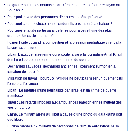
La guerre contre les houthistes du Yémen peut-elle détourner Riyad du
Soudan ?
Pourquoi le vote des personnes détenues doit être préservé
Pourquoi certains chocolats ne fondent-ils pas malgré la chaleur ?
Pourquoi le fait de naître sans défense pourrait être l’une des plus
grandes forces de l’humanité
Fusion froide : quand la compétition et la pression médiatique virent à la
bavure scientifique
Liban. L’attaque israélienne qui a coûté la vie à la journaliste Amal Khalil
doit faire l’objet d’une enquête pour crime de guerre
Décharges sauvages, décharges anciennes : comment surmonter la
tentation de l’oubli ?
Migration de travail : pourquoi l'Afrique ne peut pas miser uniquement sur
l'emploi à l'étranger
Liban : Le meurtre d’une journaliste par Israël est un crime de guerre
manifeste
Israël : Les retards imposés aux ambulances palestiniennes mettent des
vies en danger
Chine. Le militant arrêté au Tibet à cause d’une photo du dalaï-lama doit
être libéré
El Niño menace 49 millions de personnes de faim, le PAM intensifie sa