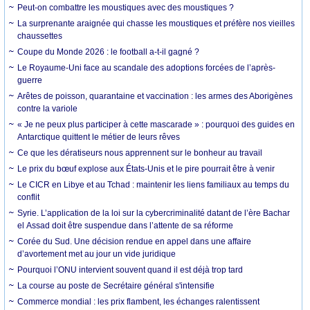
Peut-on combattre les moustiques avec des moustiques ?
La surprenante araignée qui chasse les moustiques et préfère nos vieilles
chaussettes
Coupe du Monde 2026 : le football a-t-il gagné ?
Le Royaume-Uni face au scandale des adoptions forcées de l’après-
guerre
Arêtes de poisson, quarantaine et vaccination : les armes des Aborigènes
contre la variole
« Je ne peux plus participer à cette mascarade » : pourquoi des guides en
Antarctique quittent le métier de leurs rêves
Ce que les dératiseurs nous apprennent sur le bonheur au travail
Le prix du bœuf explose aux États-Unis et le pire pourrait être à venir
Le CICR en Libye et au Tchad : maintenir les liens familiaux au temps du
conflit
Syrie. L’application de la loi sur la cybercriminalité datant de l’ère Bachar
el Assad doit être suspendue dans l’attente de sa réforme
Corée du Sud. Une décision rendue en appel dans une affaire
d’avortement met au jour un vide juridique
Pourquoi l’ONU intervient souvent quand il est déjà trop tard
La course au poste de Secrétaire général s'intensifie
Commerce mondial : les prix flambent, les échanges ralentissent