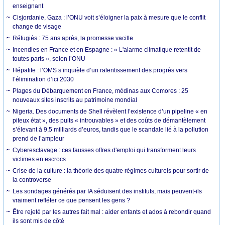
enseignant
Cisjordanie, Gaza : l’ONU voit s’éloigner la paix à mesure que le conflit
change de visage
Réfugiés : 75 ans après, la promesse vacille
Incendies en France et en Espagne : « L'alarme climatique retentit de
toutes parts », selon l’ONU
Hépatite : l’OMS s’inquiète d’un ralentissement des progrès vers
l’élimination d’ici 2030
Plages du Débarquement en France, médinas aux Comores : 25
nouveaux sites inscrits au patrimoine mondial
Nigeria. Des documents de Shell révèlent l’existence d’un pipeline « en
piteux état », des puits « introuvables » et des coûts de démantèlement
s’élevant à 9,5 milliards d’euros, tandis que le scandale lié à la pollution
prend de l’ampleur
Cyberesclavage : ces fausses offres d'emploi qui transforment leurs
victimes en escrocs
Crise de la culture : la théorie des quatre régimes culturels pour sortir de
la controverse
Les sondages générés par IA séduisent des instituts, mais peuvent-ils
vraiment refléter ce que pensent les gens ?
Être rejeté par les autres fait mal : aider enfants et ados à rebondir quand
ils sont mis de côté