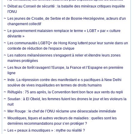
Débat au Conseil de sécurité : la bataille des minéraux critiques inquiète
l'ONU
Les jeunes de Croatie, de Serbie et de Bosnie-Herzégovine, acteurs d'un
changement collectif
Le gouvernement malaisien remplace le terme « LGBT » par « culture
déviante »
Les communautés LGBTQ+ de Hong Kong luttent pour leur survie dans un
contexte de réduction de l'espace civique
Les nations mélanésiennes s'engagent à relier et étendre leurs zones
marines protégées
Les feux de forêt ravagent l’Europe, la France et l’Espagne en première
ligne
Inde. La répression contre des manifestant·e·s pacifiques à New Delhi
soulève de vives inquiétudes en termes de droits humains
Réfugiés : 75 ans après, la Convention tient bon face aux vents du repli
Soudan : à El Obeid, les femmes fuient les drones le jour et les violeurs la
nuit
Mer Rouge : le chef de l’ONU réclame une désescalade immédiate
Moustiques, tiques et autres vecteurs de maladies : quelles sont les
dernières recommandations pour s’en protéger ?
Les « peaux à moustiques » : mythe ou réalité ?