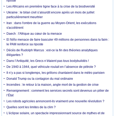
riposte
Les Africains en première ligne face à la crise de la biodiversité
Ukraine : le bilan civil s’alourdit encore après un mois de juillet
particulièrement meurtrier
Iran : dans l'ombre de la guerre au Moyen-Orient, les exécutions
s'accélèrent
Daech : l'Afrique au cœur de la menace
El Niño menace de faire basculer 49 millions de personnes dans la faim :
le PAM renforce sa riposte
Décès de Rudolph Marcus : est-ce la fin des théories analytiques
élégantes ?
Dans l’Antiquité, les Grecs n’étaient pas tous bodybuildés !
De 1940 à 1944, quel véhicule roulait en l’absence de pétrole ?
Il n’y a pas si longtemps, les grillons chantaient dans le métro parisien
Donald Trump ou la contagion du mal ordinaire
Incendies : le retour à la maison, angle mort de la gestion de crise
Renseignement : comment les services secrets sont devenus un pilier de
l’État
Les robots agricoles annoncent-ils vraiment une nouvelle révolution ?
Quelles sont les limites de la clim ?
L’éclipse solaire, un spectacle impressionnant source de mythes et de