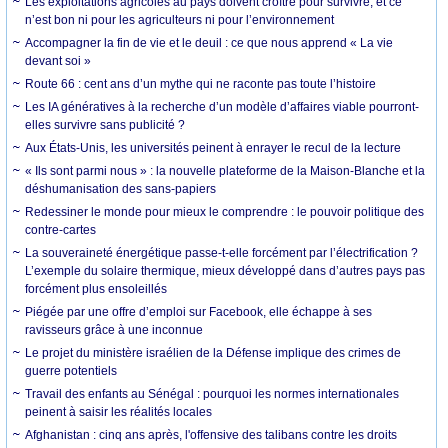
Les exploitations agricoles au pays doivent croître pour survivre, et ce
n’est bon ni pour les agriculteurs ni pour l’environnement
Accompagner la fin de vie et le deuil : ce que nous apprend « La vie
devant soi »
Route 66 : cent ans d’un mythe qui ne raconte pas toute l’histoire
Les IA génératives à la recherche d’un modèle d’affaires viable pourront-
elles survivre sans publicité ?
Aux États-Unis, les universités peinent à enrayer le recul de la lecture
« Ils sont parmi nous » : la nouvelle plateforme de la Maison-Blanche et la
déshumanisation des sans-papiers
Redessiner le monde pour mieux le comprendre : le pouvoir politique des
contre-cartes
La souveraineté énergétique passe-t-elle forcément par l’électrification ?
L’exemple du solaire thermique, mieux développé dans d’autres pays pas
forcément plus ensoleillés
Piégée par une offre d’emploi sur Facebook, elle échappe à ses
ravisseurs grâce à une inconnue
Le projet du ministère israélien de la Défense implique des crimes de
guerre potentiels
Travail des enfants au Sénégal : pourquoi les normes internationales
peinent à saisir les réalités locales
Afghanistan : cinq ans après, l'offensive des talibans contre les droits