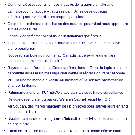
Comment X est devenu l’un des théâtres de la guerre en Ukraine
La « vibecoding fatigue » : épuisés par l’IA, les développeurs
informatiques inventent leurs propres parades
Ce que les techniques de chasse des rapaces pourraient nous apprendre
sur les dinosaures
Les feux de forêt menacent-ils les installations gazières ?
Incendies en Gironde : la logistique au cœur de l’évacuation massive
d’une population
Nouveau symbole nutritionnel au Canada : aidera-t-il vraiment les
consommateurs à mieux choisir ?
Royaume-Uni. L’arrêt de la Cour suprême dans l’affaire du logiciel espion
bahreïnite adresse un message clair contre la répression transnationale
VIH : la riposte mondiale vacille au moment où la science promettait de
changer la donne
Patrimoine mondial : l’UNESCO place six sites sous haute surveillance
Réfugié devenu star du basket, Wenyen Gabriel rejoint le HCR
Au Soudan, des mères marchent des kilomètres pour sauver leurs enfants
de la malnutrition
Ukraine : à mesure que la guerre s’intensifie, les civils – et le monde – en
paient le prix
Ebola en RDC : en un peu plus de deux mois, l'épidémie frôle le bilan