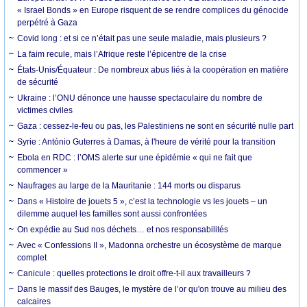
« Israel Bonds » en Europe risquent de se rendre complices du génocide
perpétré à Gaza
Covid long : et si ce n’était pas une seule maladie, mais plusieurs ?
La faim recule, mais l’Afrique reste l’épicentre de la crise
États-Unis/Équateur : De nombreux abus liés à la coopération en matière
de sécurité
Ukraine : l’ONU dénonce une hausse spectaculaire du nombre de
victimes civiles
Gaza : cessez-le-feu ou pas, les Palestiniens ne sont en sécurité nulle part
Syrie : António Guterres à Damas, à l'heure de vérité pour la transition
Ebola en RDC : l’OMS alerte sur une épidémie « qui ne fait que
commencer »
Naufrages au large de la Mauritanie : 144 morts ou disparus
Dans « Histoire de jouets 5 », c’est la technologie vs les jouets – un
dilemme auquel les familles sont aussi confrontées
On expédie au Sud nos déchets… et nos responsabilités
Avec « Confessions II », Madonna orchestre un écosystème de marque
complet
Canicule : quelles protections le droit offre-t-il aux travailleurs ?
Dans le massif des Bauges, le mystère de l’or qu'on trouve au milieu des
calcaires