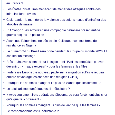
en France ?
Les États-Unis et l’Iran menacent de mener des attaques contre des
infrastructures civiles
Cisjordanie : la montée de la violence des colons risque d'entraîner des
atrocités de masse
RD Congo : Les activités d’une compagnie pétrolière présentent de
graves risques de pollution
Avant que l'algorithme ne décide : le récit queer comme forme de
résistance au Nigéria
Le numéro 24 du Brésil sera porté pendant la Coupe du monde 2026. Et il
contient un message.
Brésil : Un avertissement sur la façon dont l'IA et les deepfakes peuvent
devenir un « risque excessif » pour les femmes et les filles
Forteresse Europe : le nouveau pacte sur la migration et l'asile réduira
encore davantage les chances des réfugiés LGBTQ+
Pourquoi les hommes mangent-ils plus de viande que les femmes ?
Le totalitarisme numérique est-il inéluctable ?
« Avec seulement trois opérateurs télécoms, ce sera forcément plus cher
qu’à quatre ». Vraiment ?
Pourquoi les hommes mangent ils plus de viande que les femmes ?
Le technofascisme est-il inéluctable ?