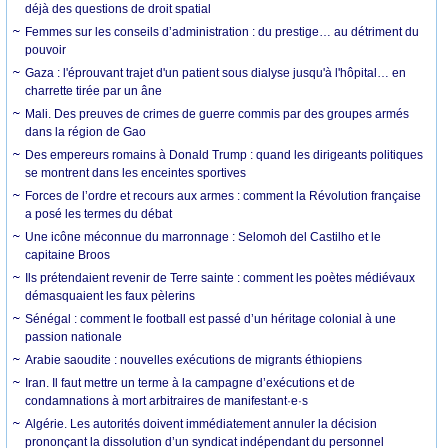
déjà des questions de droit spatial
Femmes sur les conseils d’administration : du prestige… au détriment du
pouvoir
Gaza : l'éprouvant trajet d'un patient sous dialyse jusqu'à l'hôpital… en
charrette tirée par un âne
Mali. Des preuves de crimes de guerre commis par des groupes armés
dans la région de Gao
Des empereurs romains à Donald Trump : quand les dirigeants politiques
se montrent dans les enceintes sportives
Forces de l’ordre et recours aux armes : comment la Révolution française
a posé les termes du débat
Une icône méconnue du marronnage : Selomoh del Castilho et le
capitaine Broos
Ils prétendaient revenir de Terre sainte : comment les poètes médiévaux
démasquaient les faux pèlerins
Sénégal : comment le football est passé d’un héritage colonial à une
passion nationale
Arabie saoudite : nouvelles exécutions de migrants éthiopiens
Iran. Il faut mettre un terme à la campagne d’exécutions et de
condamnations à mort arbitraires de manifestant·e·s
Algérie. Les autorités doivent immédiatement annuler la décision
prononçant la dissolution d’un syndicat indépendant du personnel