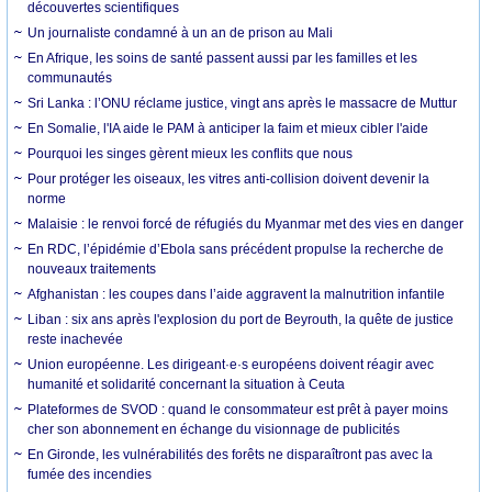
découvertes scientifiques
Un journaliste condamné à un an de prison au Mali
En Afrique, les soins de santé passent aussi par les familles et les
communautés
Sri Lanka : l’ONU réclame justice, vingt ans après le massacre de Muttur
En Somalie, l'IA aide le PAM à anticiper la faim et mieux cibler l'aide
Pourquoi les singes gèrent mieux les conflits que nous
Pour protéger les oiseaux, les vitres anti-collision doivent devenir la
norme
Malaisie : le renvoi forcé de réfugiés du Myanmar met des vies en danger
En RDC, l’épidémie d’Ebola sans précédent propulse la recherche de
nouveaux traitements
Afghanistan : les coupes dans l’aide aggravent la malnutrition infantile
Liban : six ans après l'explosion du port de Beyrouth, la quête de justice
reste inachevée
Union européenne. Les dirigeant·e·s européens doivent réagir avec
humanité et solidarité concernant la situation à Ceuta
Plateformes de SVOD : quand le consommateur est prêt à payer moins
cher son abonnement en échange du visionnage de publicités
En Gironde, les vulnérabilités des forêts ne disparaîtront pas avec la
fumée des incendies