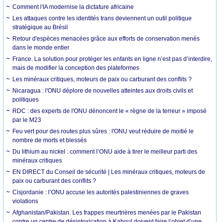
Comment l'IA modernise la dictature africaine
Les attaques contre les identités trans deviennent un outil politique
stratégique au Brésil
Retour d'espèces menacées grâce aux efforts de conservation menés
dans le monde entier
France. La solution pour protéger les enfants en ligne n’est pas d’interdire,
mais de modifier la conception des plateformes
Les minéraux critiques, moteurs de paix ou carburant des conflits ?
Nicaragua : l'ONU déplore de nouvelles atteintes aux droits civils et
politiques
RDC : des experts de l'ONU dénoncent le « règne de la terreur » imposé
par le M23
Feu vert pour des routes plus sûres : l'ONU veut réduire de moitié le
nombre de morts et blessés
Du lithium au nickel : comment l’ONU aide à tirer le meilleur parti des
minéraux critiques
EN DIRECT du Conseil de sécurité | Les minéraux critiques, moteurs de
paix ou carburant des conflits ?
Cisjordanie : l’ONU accuse les autorités palestiniennes de graves
violations
Afghanistan/Pakistan. Les frappes meurtrières menées par le Pakistan
contre un centre de désintoxication à Kaboul doivent faire l’objet d’une