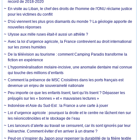
record de 2018-2020
En visite au Liban, le chef des droits de l'homme de l'ONU réclame justice
pour les victimes du conflit
D'où viennent les plus gros diamants du monde ? La géologie apporte de
nouvelles réponses
Ulysse aux mille ruses était-il aussi un athlète ?
Avec la loi d’urgence agricole, la France contrevient au droit international
sur les zones humides
De la télévision au tourisme : comment Camping Paradis transforme la
fiction en expérience
L’hypominéralisation molaire-incisive, une anomalie dentaire mal connue
qui touche des millions d’enfants
Comment la présence de MSC Croisières dans les ports français est
devenue un enjeu de souveraineté nationale
Peu importe ce que les enfants lisent, tant qu’ils lisent ? Dépasser les
préjugés sur les « bonnes » et « mauvaises lectures »
Indonésie et Asie du Sud-Est : la France a une carte à jouer
Loi d’urgence agricole : pourquoi la droite et le centre ne lâchent rien sur
les néonicotinoïdes et le stockage de l’eau
Les lanceurs d’alerte au travail se censurent, car ils sont ignorés par leur
hiérarchie. Comment éviter d’en arriver à un drame ?
Peut-on s’inspirer du Japon pour repenser la durabilité de la filière textile