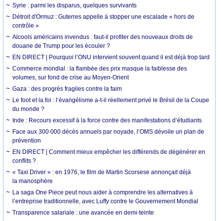
Syrie : parmi les disparus, quelques survivants
Détroit d'Ormuz : Guterres appelle à stopper une escalade « hors de
contrôle »
Alcools américains invendus : faut-il profiter des nouveaux droits de
douane de Trump pour les écouler ?
EN DIRECT | Pourquoi l’ONU intervient souvent quand il est déjà trop tard
Commerce mondial : la flambée des prix masque la faiblesse des
volumes, sur fond de crise au Moyen-Orient
Gaza : des progrès fragiles contre la faim
Le foot et la foi : l’évangélisme a-t-il réellement privé le Brésil de la Coupe
du monde ?
Inde : Recours excessif à la force contre des manifestations d’étudiants
Face aux 300 000 décès annuels par noyade, l’OMS dévoile un plan de
prévention
EN DIRECT | Comment mieux empêcher les différends de dégénérer en
conflits ?
« Taxi Driver » : en 1976, le film de Martin Scorsese annonçait déjà
la manosphère
La saga One Piece peut nous aider à comprendre les alternatives à
l’entreprise traditionnelle, avec Luffy contre le Gouvernement Mondial
Transparence salariale : une avancée en demi-teinte