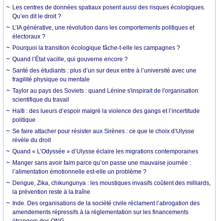
Les centres de données spatiaux posent aussi des risques écologiques.
Qu’en dit le droit ?
L’IA générative, une révolution dans les comportements politiques et
électoraux ?
Pourquoi la transition écologique fâche-t-elle les campagnes ?
Quand l’État vacille, qui gouverne encore ?
Santé des étudiants : plus d’un sur deux entre à l’université avec une
fragilité physique ou mentale
Taylor au pays des Soviets : quand Lénine s'inspirait de l'organisation
scientifique du travail
Haïti : des lueurs d’espoir malgré la violence des gangs et l’incertitude
politique
Se faire attacher pour résister aux Sirènes : ce que le choix d’Ulysse
révèle du droit
Quand « L’Odyssée » d’Ulysse éclaire les migrations contemporaines
Manger sans avoir faim parce qu’on passe une mauvaise journée :
l’alimentation émotionnelle est-elle un problème ?
Dengue, Zika, chikungunya : les moustiques invasifs coûtent des milliards,
la prévention reste à la traîne
Inde. Des organisations de la société civile réclament l’abrogation des
amendements répressifs à la réglementation sur les financements
étrangers des ONG