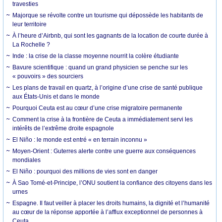
travesties
Majorque se révolte contre un tourisme qui dépossède les habitants de
leur territoire
À l’heure d’Airbnb, qui sont les gagnants de la location de courte durée à
La Rochelle ?
Inde : la crise de la classe moyenne nourrit la colère étudiante
Bavure scientifique : quand un grand physicien se penche sur les
« pouvoirs » des sourciers
Les plans de travail en quartz, à l’origine d’une crise de santé publique
aux États-Unis et dans le monde
Pourquoi Ceuta est au cœur d’une crise migratoire permanente
Comment la crise à la frontière de Ceuta a immédiatement servi les
intérêts de l’extrême droite espagnole
El Niño : le monde est entré « en terrain inconnu »
Moyen-Orient : Guterres alerte contre une guerre aux conséquences
mondiales
El Niño : pourquoi des millions de vies sont en danger
À Sao Tomé-et-Principe, l’ONU soutient la confiance des citoyens dans les
urnes
Espagne. Il faut veiller à placer les droits humains, la dignité et l’humanité
au cœur de la réponse apportée à l’afflux exceptionnel de personnes à
Ceuta