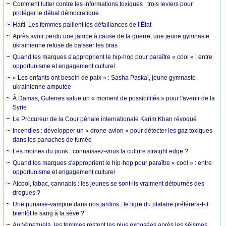
Comment lutter contre les informations toxiques : trois leviers pour
protéger le débat démocratique
Haïti. Les femmes pallient les défaillances de l’État
Après avoir perdu une jambe à cause de la guerre, une jeune gymnaste
ukrainienne refuse de baisser les bras
Quand les marques s’approprient le hip-hop pour paraître « cool » : entre
opportunisme et engagement culturel
« Les enfants ont besoin de paix » : Sasha Paskal, jeune gymnaste
ukrainienne amputée
À Damas, Guterres salue un « moment de possibilités » pour l'avenir de la
Syrie
Le Procureur de la Cour pénale internationale Karim Khan révoqué
Incendies : développer un « drone-avion » pour détecter les gaz toxiques
dans les panaches de fumée
Les moines du punk : connaissez-vous la culture straight edge ?
Quand les marques s'approprient le hip-hop pour paraître « cool » : entre
opportunisme et engagement culturel
Alcool, tabac, cannabis : les jeunes se sont-ils vraiment détournés des
drogues ?
Une punaise-vampire dans nos jardins : le tigre du platane préférera-t-il
bientôt le sang à la sève ?
Au Venezuela, les femmes restent les plus exposées après les séismes