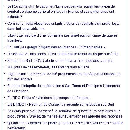
Le Royaume-Uni, le Japon et l’Italie peuvent-ils réussir leur avion de
combat de sixième génération là où la France et ses partenaires ont
échoué ?
Comment mieux élever ses enfants ? Voici les résultats d'un projet testé
dans huit pays africains
Liban : Le meurtre d’une journaliste par Israël était un crime de guerre
manifeste
En Haïti, les gangs infligent des souffrances « inimaginables »
Hiroshima, 81 ans après : l'ONU alerte sur le retour du risque nucléaire
Soudan du Sud : l’ONU alerte sur un pays à la croisée des chemins
300 jours de cessez-le-feu, 300 enfants tués à Gaza
Afghanistan : une récolte de blé prometteuse menacée par la hausse du
prix des engrais
Soutenir l’intégrité de l’information à Sao Tomé-et-Principe à l’approche
des élections
En RDC, Ebola s’invite dans les camps de déplacés
EN DIRECT - Réunion du Conseil de sécurité sur le Soudan du Sud
Les entreprises qui passent à la semaine de quatre jours sont-elles plus
productives ? Une étude menée sur 15 entreprises apporte des réponses
Quand la paix devient suspecte : pourquoi Peter Thiel voit le pape comme
l’Antéchrist