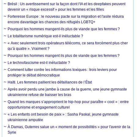
Brésil : Un avertissement sur la façon dont l'IA et les deepfakes peuvent
devenir un « risque excessif » pour les femmes et les filles
Forteresse Europe : le nouveau pacte sur la migration et l'asile réduira
encore davantage les chances des réfugiés LGBTQ+
Pourquoi les hommes mangent-ils plus de viande que les femmes ?
Le totalitarisme numérique est-il inéluctable ?
« Avec seulement trois opérateurs télécoms, ce sera forcément plus cher
qu’à quatre ». Vraiment ?
Pourquoi les hommes mangent ils plus de viande que les femmes ?
Le technofascisme est-il inéluctable ?
Comment lutter contre les informations toxiques : trois leviers pour
protéger le débat démocratique
Haïti. Les femmes pallient les défaillances de l’État
Après avoir perdu une jambe à cause de la guerre, une jeune gymnaste
ukrainienne refuse de baisser les bras
Quand les marques s’approprient le hip-hop pour paraître « cool » : entre
opportunisme et engagement culturel
« Les enfants ont besoin de paix » : Sasha Paskal, jeune gymnaste
ukrainienne amputée
À Damas, Guterres salue un « moment de possibilités » pour l'avenir de la
Syrie