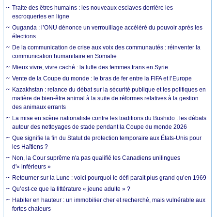
Traite des êtres humains : les nouveaux esclaves derrière les
escroqueries en ligne
Ouganda : l’ONU dénonce un verrouillage accéléré du pouvoir après les
élections
De la communication de crise aux voix des communautés : réinventer la
communication humanitaire en Somalie
Mieux vivre, vivre caché : la lutte des femmes trans en Syrie
Vente de la Coupe du monde : le bras de fer entre la FIFA et l’Europe
Kazakhstan : relance du débat sur la sécurité publique et les politiques en
matière de bien-être animal à la suite de réformes relatives à la gestion
des animaux errants
La mise en scène nationaliste contre les traditions du Bushido : les débats
autour des nettoyages de stade pendant la Coupe du monde 2026
Que signifie la fin du Statut de protection temporaire aux États-Unis pour
les Haïtiens ?
Non, la Cour suprême n'a pas qualifié les Canadiens unilingues
d'« inférieurs »
Retourner sur la Lune : voici pourquoi le défi parait plus grand qu’en 1969
Qu’est-ce que la littérature « jeune adulte » ?
Habiter en hauteur : un immobilier cher et recherché, mais vulnérable aux
fortes chaleurs