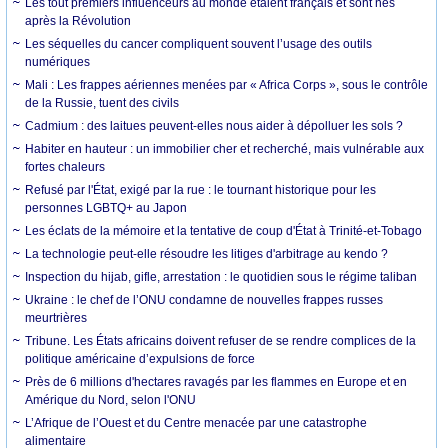
Les tout premiers influenceurs au monde étaient français et sont nés
après la Révolution
Les séquelles du cancer compliquent souvent l’usage des outils
numériques
Mali : Les frappes aériennes menées par « Africa Corps », sous le contrôle
de la Russie, tuent des civils
Cadmium : des laitues peuvent-elles nous aider à dépolluer les sols ?
Habiter en hauteur : un immobilier cher et recherché, mais vulnérable aux
fortes chaleurs
Refusé par l'État, exigé par la rue : le tournant historique pour les
personnes LGBTQ+ au Japon
Les éclats de la mémoire et la tentative de coup d'État à Trinité-et-Tobago
La technologie peut-elle résoudre les litiges d'arbitrage au kendo ?
Inspection du hijab, gifle, arrestation : le quotidien sous le régime taliban
Ukraine : le chef de l’ONU condamne de nouvelles frappes russes
meurtrières
Tribune. Les États africains doivent refuser de se rendre complices de la
politique américaine d’expulsions de force
Près de 6 millions d'hectares ravagés par les flammes en Europe et en
Amérique du Nord, selon l'ONU
L’Afrique de l’Ouest et du Centre menacée par une catastrophe
alimentaire