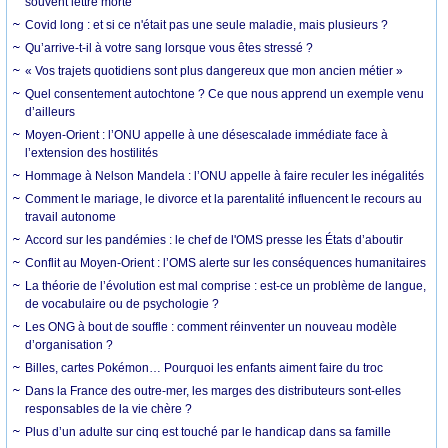
souvent lettre morte
Covid long : et si ce n'était pas une seule maladie, mais plusieurs ?
Qu’arrive-t-il à votre sang lorsque vous êtes stressé ?
« Vos trajets quotidiens sont plus dangereux que mon ancien métier »
Quel consentement autochtone ? Ce que nous apprend un exemple venu
d’ailleurs
Moyen-Orient : l’ONU appelle à une désescalade immédiate face à
l’extension des hostilités
Hommage à Nelson Mandela : l’ONU appelle à faire reculer les inégalités
Comment le mariage, le divorce et la parentalité influencent le recours au
travail autonome
Accord sur les pandémies : le chef de l'OMS presse les États d’aboutir
Conflit au Moyen-Orient : l’OMS alerte sur les conséquences humanitaires
La théorie de l’évolution est mal comprise : est-ce un problème de langue,
de vocabulaire ou de psychologie ?
Les ONG à bout de souffle : comment réinventer un nouveau modèle
d’organisation ?
Billes, cartes Pokémon… Pourquoi les enfants aiment faire du troc
Dans la France des outre-mer, les marges des distributeurs sont-elles
responsables de la vie chère ?
Plus d’un adulte sur cinq est touché par le handicap dans sa famille