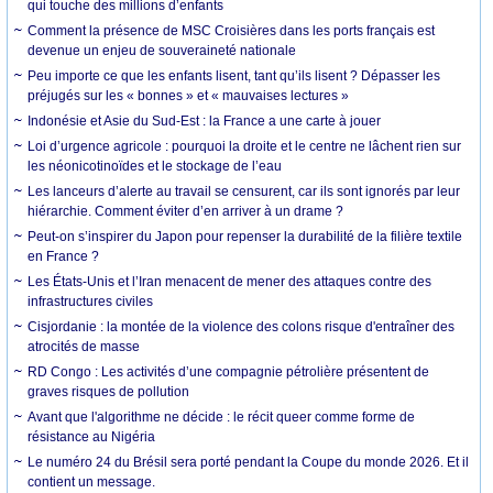
qui touche des millions d’enfants
Comment la présence de MSC Croisières dans les ports français est
devenue un enjeu de souveraineté nationale
Peu importe ce que les enfants lisent, tant qu’ils lisent ? Dépasser les
préjugés sur les « bonnes » et « mauvaises lectures »
Indonésie et Asie du Sud-Est : la France a une carte à jouer
Loi d’urgence agricole : pourquoi la droite et le centre ne lâchent rien sur
les néonicotinoïdes et le stockage de l’eau
Les lanceurs d’alerte au travail se censurent, car ils sont ignorés par leur
hiérarchie. Comment éviter d’en arriver à un drame ?
Peut-on s’inspirer du Japon pour repenser la durabilité de la filière textile
en France ?
Les États-Unis et l’Iran menacent de mener des attaques contre des
infrastructures civiles
Cisjordanie : la montée de la violence des colons risque d'entraîner des
atrocités de masse
RD Congo : Les activités d’une compagnie pétrolière présentent de
graves risques de pollution
Avant que l'algorithme ne décide : le récit queer comme forme de
résistance au Nigéria
Le numéro 24 du Brésil sera porté pendant la Coupe du monde 2026. Et il
contient un message.