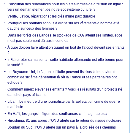
L’abolition des redevances pour les plates-formes de diffusion en ligne :
vers un démantèlement de notre écosystème culturel ?
Vérité, justice, réparations : les clés d’une paix durable
Pourquoi les boutons sont-ils à droite sur les vêtements d’homme et à
gauche sur ceux des femmes ?
Dans les forêts des Landes, le stockage de CO₂ atteint ses limites, et ce
n’est pas seulement dû aux incendies
À quoi doit-on faire attention quand on boit de l'alcool devant ses enfants
?
« Faire roter sa maison » : cette habitude allemande est-elle bonne pour
la santé ?
Le Royaume-Uni, le Japon et l’Italie peuvent-ils réussir leur avion de
combat de sixième génération là où la France et ses partenaires ont
échoué ?
Comment mieux élever ses enfants ? Voici les résultats d'un projet testé
dans huit pays africains
Liban : Le meurtre d’une journaliste par Israël était un crime de guerre
manifeste
En Haïti, les gangs infligent des souffrances « inimaginables »
Hiroshima, 81 ans après : l'ONU alerte sur le retour du risque nucléaire
Soudan du Sud : l’ONU alerte sur un pays à la croisée des chemins