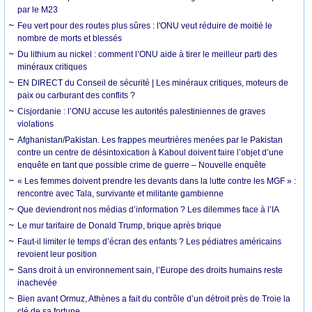
par le M23
Feu vert pour des routes plus sûres : l'ONU veut réduire de moitié le
nombre de morts et blessés
Du lithium au nickel : comment l’ONU aide à tirer le meilleur parti des
minéraux critiques
EN DIRECT du Conseil de sécurité | Les minéraux critiques, moteurs de
paix ou carburant des conflits ?
Cisjordanie : l’ONU accuse les autorités palestiniennes de graves
violations
Afghanistan/Pakistan. Les frappes meurtrières menées par le Pakistan
contre un centre de désintoxication à Kaboul doivent faire l’objet d’une
enquête en tant que possible crime de guerre – Nouvelle enquête
« Les femmes doivent prendre les devants dans la lutte contre les MGF » :
rencontre avec Tala, survivante et militante gambienne
Que deviendront nos médias d’information ? Les dilemmes face à l’IA
Le mur tarifaire de Donald Trump, brique après brique
Faut-il limiter le temps d’écran des enfants ? Les pédiatres américains
revoient leur position
Sans droit à un environnement sain, l’Europe des droits humains reste
inachevée
Bien avant Ormuz, Athènes a fait du contrôle d’un détroit près de Troie la
clé de sa fortune