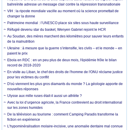
bahreïnite adresse un message clair contre la répression transnationale
VIH : la riposte mondiale vacille au moment où la science promettait de
changer la donne
Patrimoine mondial : l’UNESCO place six sites sous haute surveillance
Réfugié devenu star du basket, Wenyen Gabriel rejoint le HCR
Au Soudan, des mères marchent des kilomètres pour sauver leurs enfants
de la malnutrition
Ukraine : à mesure que la guerre s’intensifie, les civils – et le monde – en
paient le prix
Ebola en RDC : en un peu plus de deux mois, l'épidémie frôle le bilan
record de 2018-2020
En visite au Liban, le chef des droits de l'homme de l'ONU réclame justice
pour les victimes du conflit
D'où viennent les plus gros diamants du monde ? La géologie apporte de
nouvelles réponses
Ulysse aux mille ruses était-il aussi un athlète ?
Avec la loi d’urgence agricole, la France contrevient au droit international
sur les zones humides
De la télévision au tourisme : comment Camping Paradis transforme la
fiction en expérience
L’hypominéralisation molaire-incisive, une anomalie dentaire mal connue