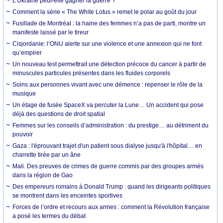
L’Ukraine peut-elle gagner la guerre ?
Comment la série « The White Lotus » remet le polar au goût du jour
Fusillade de Montréal : la haine des femmes n’a pas de parti, montre un
manifeste laissé par le tireur
Cisjordanie: l’ONU alerte sur une violence et une annexion qui ne font
qu’empirer
Un nouveau test permettrait une détection précoce du cancer à partir de
minuscules particules présentes dans les fluides corporels
Soins aux personnes vivant avec une démence : repenser le rôle de la
musique
Un étage de fusée SpaceX va percuter la Lune… Un accident qui pose
déjà des questions de droit spatial
Femmes sur les conseils d’administration : du prestige… au détriment du
pouvoir
Gaza : l'éprouvant trajet d'un patient sous dialyse jusqu'à l'hôpital… en
charrette tirée par un âne
Mali. Des preuves de crimes de guerre commis par des groupes armés
dans la région de Gao
Des empereurs romains à Donald Trump : quand les dirigeants politiques
se montrent dans les enceintes sportives
Forces de l’ordre et recours aux armes : comment la Révolution française
a posé les termes du débat