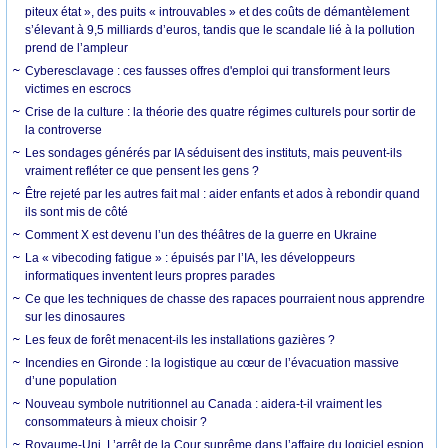
piteux état », des puits « introuvables » et des coûts de démantèlement
s’élevant à 9,5 milliards d’euros, tandis que le scandale lié à la pollution
prend de l’ampleur
Cyberesclavage : ces fausses offres d'emploi qui transforment leurs
victimes en escrocs
Crise de la culture : la théorie des quatre régimes culturels pour sortir de
la controverse
Les sondages générés par IA séduisent des instituts, mais peuvent-ils
vraiment refléter ce que pensent les gens ?
Être rejeté par les autres fait mal : aider enfants et ados à rebondir quand
ils sont mis de côté
Comment X est devenu l’un des théâtres de la guerre en Ukraine
La « vibecoding fatigue » : épuisés par l’IA, les développeurs
informatiques inventent leurs propres parades
Ce que les techniques de chasse des rapaces pourraient nous apprendre
sur les dinosaures
Les feux de forêt menacent-ils les installations gazières ?
Incendies en Gironde : la logistique au cœur de l’évacuation massive
d’une population
Nouveau symbole nutritionnel au Canada : aidera-t-il vraiment les
consommateurs à mieux choisir ?
Royaume-Uni. L’arrêt de la Cour suprême dans l’affaire du logiciel espion