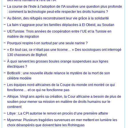
La course de l'Inde à l'adoption de l'IA soulève une question plus profonde
: comment la technologie peut-elle respecter les droits humains ?
Au Bénin, des réfugiés reconstruisent leur vie grâce à la solidarité
La faim s’aggrave pour les familles déplacées à El Obeid, au Soudan
UE/Tunisie. Trois années de coopération entre l’UE et la Tunisie en
matière de migration
Pourquoi respire-t-on surtout par une seule narine ?
« En tout cas, ce n’était pas une licorne… » Des sociologues ont interrogé
130 chasseurs de Bigfoot
À quoi servent les grosses boules orange suspendues aux lignes
électriques ?
Botticelli : une nouvelle étude relance le mystère de la mort de son
célèbre modèle
Les équipes nord-africaines de la Coupe du monde ont montré ce qui
fonctionne… et ce qui ne fonctionne pas
Afrique. Vingt ans après sa création, la Cour africaine a besoin de plus de
soutien pour mener sa mission en matière de droits humains sur le
continent
Libye : La CPI autorise le renvoi en procès d’une première affaire
Myanmar. Plusieurs tragédies survenues en mer mettent en lumière les
choix désespérés que doivent faire les Rohingyas