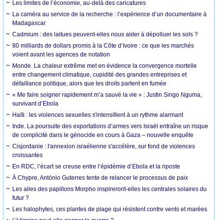
Les limites de l’économie, au-delà des caricatures
La caméra au service de la recherche : l’expérience d’un documentaire à
Madagascar
Cadmium : des laitues peuvent-elles nous aider à dépolluer les sols ?
80 milliards de dollars promis à la Côte d’Ivoire : ce que les marchés
voient avant les agences de notation
Monde. La chaleur extrême met en évidence la convergence mortelle
entre changement climatique, cupidité des grandes entreprises et
défaillance politique, alors que les droits partent en fumée
« Me faire soigner rapidement m’a sauvé la vie » : Justin Singo Nguma,
survivant d’Ebola
Haïti : les violences sexuelles s'intensifient à un rythme alarmant
Inde. La poursuite des exportations d’armes vers Israël entraîne un risque
de complicité dans le génocide en cours à Gaza – nouvelle enquête
Cisjordanie : l'annexion israélienne s'accélère, sur fond de violences
croissantes
En RDC, l’écart se creuse entre l’épidémie d’Ebola et la riposte
À Chypre, António Guterres tente de relancer le processus de paix
Les ailes des papillons Morpho inspireront-elles les centrales solaires du
futur ?
Les halophytes, ces plantes de plage qui résistent contre vents et marées