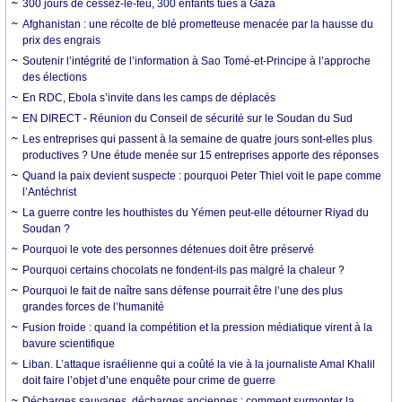
300 jours de cessez-le-feu, 300 enfants tués à Gaza
Afghanistan : une récolte de blé prometteuse menacée par la hausse du
prix des engrais
Soutenir l’intégrité de l’information à Sao Tomé-et-Principe à l’approche
des élections
En RDC, Ebola s’invite dans les camps de déplacés
EN DIRECT - Réunion du Conseil de sécurité sur le Soudan du Sud
Les entreprises qui passent à la semaine de quatre jours sont-elles plus
productives ? Une étude menée sur 15 entreprises apporte des réponses
Quand la paix devient suspecte : pourquoi Peter Thiel voit le pape comme
l’Antéchrist
La guerre contre les houthistes du Yémen peut-elle détourner Riyad du
Soudan ?
Pourquoi le vote des personnes détenues doit être préservé
Pourquoi certains chocolats ne fondent-ils pas malgré la chaleur ?
Pourquoi le fait de naître sans défense pourrait être l’une des plus
grandes forces de l’humanité
Fusion froide : quand la compétition et la pression médiatique virent à la
bavure scientifique
Liban. L’attaque israélienne qui a coûté la vie à la journaliste Amal Khalil
doit faire l’objet d’une enquête pour crime de guerre
Décharges sauvages, décharges anciennes : comment surmonter la