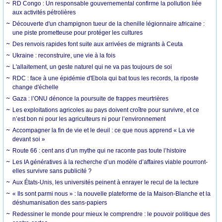
RD Congo : Un responsable gouvernemental confirme la pollution liée
aux activités pétrolières
Découverte d'un champignon tueur de la chenille légionnaire africaine :
une piste prometteuse pour protéger les cultures
Des renvois rapides font suite aux arrivées de migrants à Ceuta
Ukraine : reconstruire, une vie à la fois
L'allaitement, un geste naturel qui ne va pas toujours de soi
RDC : face à une épidémie d'Ebola qui bat tous les records, la riposte
change d'échelle
Gaza : l’ONU dénonce la poursuite de frappes meurtrières
Les exploitations agricoles au pays doivent croître pour survivre, et ce
n’est bon ni pour les agriculteurs ni pour l’environnement
Accompagner la fin de vie et le deuil : ce que nous apprend « La vie
devant soi »
Route 66 : cent ans d’un mythe qui ne raconte pas toute l’histoire
Les IA génératives à la recherche d’un modèle d’affaires viable pourront-
elles survivre sans publicité ?
Aux États-Unis, les universités peinent à enrayer le recul de la lecture
« Ils sont parmi nous » : la nouvelle plateforme de la Maison-Blanche et la
déshumanisation des sans-papiers
Redessiner le monde pour mieux le comprendre : le pouvoir politique des