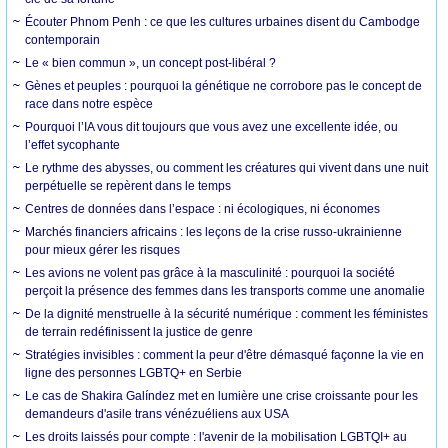
Écouter Phnom Penh : ce que les cultures urbaines disent du Cambodge
contemporain
Le « bien commun », un concept post-libéral ?
Gènes et peuples : pourquoi la génétique ne corrobore pas le concept de
race dans notre espèce
Pourquoi l’IA vous dit toujours que vous avez une excellente idée, ou
l’effet sycophante
Le rythme des abysses, ou comment les créatures qui vivent dans une nuit
perpétuelle se repèrent dans le temps
Centres de données dans l’espace : ni écologiques, ni économes
Marchés financiers africains : les leçons de la crise russo-ukrainienne
pour mieux gérer les risques
Les avions ne volent pas grâce à la masculinité : pourquoi la société
perçoit la présence des femmes dans les transports comme une anomalie
De la dignité menstruelle à la sécurité numérique : comment les féministes
de terrain redéfinissent la justice de genre
Stratégies invisibles : comment la peur d'être démasqué façonne la vie en
ligne des personnes LGBTQ+ en Serbie
Le cas de Shakira Galíndez met en lumière une crise croissante pour les
demandeurs d'asile trans vénézuéliens aux USA
Les droits laissés pour compte : l'avenir de la mobilisation LGBTQI+ au