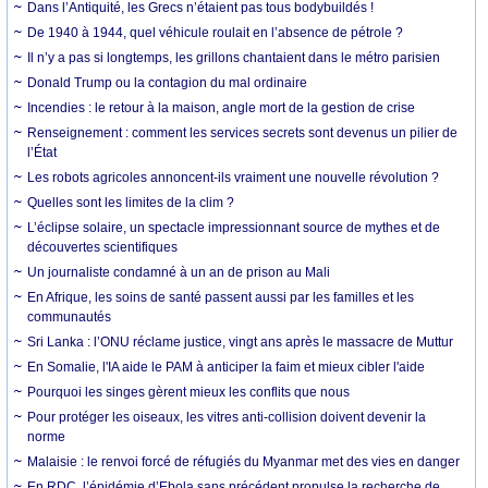
Dans l’Antiquité, les Grecs n’étaient pas tous bodybuildés !
De 1940 à 1944, quel véhicule roulait en l’absence de pétrole ?
Il n’y a pas si longtemps, les grillons chantaient dans le métro parisien
Donald Trump ou la contagion du mal ordinaire
Incendies : le retour à la maison, angle mort de la gestion de crise
Renseignement : comment les services secrets sont devenus un pilier de
l’État
Les robots agricoles annoncent-ils vraiment une nouvelle révolution ?
Quelles sont les limites de la clim ?
L’éclipse solaire, un spectacle impressionnant source de mythes et de
découvertes scientifiques
Un journaliste condamné à un an de prison au Mali
En Afrique, les soins de santé passent aussi par les familles et les
communautés
Sri Lanka : l’ONU réclame justice, vingt ans après le massacre de Muttur
En Somalie, l'IA aide le PAM à anticiper la faim et mieux cibler l'aide
Pourquoi les singes gèrent mieux les conflits que nous
Pour protéger les oiseaux, les vitres anti-collision doivent devenir la
norme
Malaisie : le renvoi forcé de réfugiés du Myanmar met des vies en danger
En RDC, l’épidémie d’Ebola sans précédent propulse la recherche de