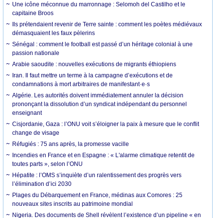
Une icône méconnue du marronnage : Selomoh del Castilho et le
capitaine Broos
Ils prétendaient revenir de Terre sainte : comment les poètes médiévaux
démasquaient les faux pèlerins
Sénégal : comment le football est passé d’un héritage colonial à une
passion nationale
Arabie saoudite : nouvelles exécutions de migrants éthiopiens
Iran. Il faut mettre un terme à la campagne d’exécutions et de
condamnations à mort arbitraires de manifestant·e·s
Algérie. Les autorités doivent immédiatement annuler la décision
prononçant la dissolution d’un syndicat indépendant du personnel
enseignant
Cisjordanie, Gaza : l’ONU voit s’éloigner la paix à mesure que le conflit
change de visage
Réfugiés : 75 ans après, la promesse vacille
Incendies en France et en Espagne : « L'alarme climatique retentit de
toutes parts », selon l’ONU
Hépatite : l’OMS s’inquiète d’un ralentissement des progrès vers
l’élimination d’ici 2030
Plages du Débarquement en France, médinas aux Comores : 25
nouveaux sites inscrits au patrimoine mondial
Nigeria. Des documents de Shell révèlent l’existence d’un pipeline « en