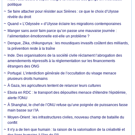
politique
Se faire attacher pour résister aux Sirènes : ce que le choix d’Ulysse
révèle du droit
Quand « L’Odyssée » d’Ulysse éclaire les migrations contemporaines
Manger sans avoir faim parce qu’on passe une mauvaise journée :
l’alimentation émotionnelle est-elle un problème ?
Dengue, Zika, chikungunya : les moustiques invasifs coûtent des milliards,
la prévention reste à la traîne
Inde. Des organisations de la société civile réclament l’abrogation des
amendements répressifs à la réglementation sur les financements
étrangers des ONG
Portugal. L’interdiction générale de l’occultation du visage menace
plusieurs droits humains
À Gaza, les agriculteurs tentent de relancer leurs cultures
Ebola en RDC : le transport des dépouilles menace d'étendre l'épidémie,
alerte l'ONU
À Shanghai, le chef de l’ONU refuse qu’une poignée de puissances fasse
main basse sur l’IA
Moyen-Orient : les infrastructures civiles, nouveau champ de bataille du
conflit
Il n'y a de lien que humain : la raison de la valorisation de la créativité et
des liens humains à l'ère de l'IA