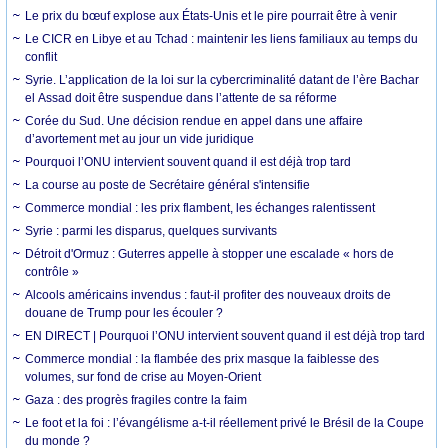
Le prix du bœuf explose aux États-Unis et le pire pourrait être à venir
Le CICR en Libye et au Tchad : maintenir les liens familiaux au temps du
conflit
Syrie. L’application de la loi sur la cybercriminalité datant de l’ère Bachar
el Assad doit être suspendue dans l’attente de sa réforme
Corée du Sud. Une décision rendue en appel dans une affaire
d’avortement met au jour un vide juridique
Pourquoi l’ONU intervient souvent quand il est déjà trop tard
La course au poste de Secrétaire général s'intensifie
Commerce mondial : les prix flambent, les échanges ralentissent
Syrie : parmi les disparus, quelques survivants
Détroit d'Ormuz : Guterres appelle à stopper une escalade « hors de
contrôle »
Alcools américains invendus : faut-il profiter des nouveaux droits de
douane de Trump pour les écouler ?
EN DIRECT | Pourquoi l’ONU intervient souvent quand il est déjà trop tard
Commerce mondial : la flambée des prix masque la faiblesse des
volumes, sur fond de crise au Moyen-Orient
Gaza : des progrès fragiles contre la faim
Le foot et la foi : l’évangélisme a-t-il réellement privé le Brésil de la Coupe
du monde ?