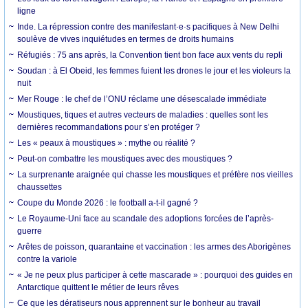
ligne
Inde. La répression contre des manifestant·e·s pacifiques à New Delhi
soulève de vives inquiétudes en termes de droits humains
Réfugiés : 75 ans après, la Convention tient bon face aux vents du repli
Soudan : à El Obeid, les femmes fuient les drones le jour et les violeurs la
nuit
Mer Rouge : le chef de l’ONU réclame une désescalade immédiate
Moustiques, tiques et autres vecteurs de maladies : quelles sont les
dernières recommandations pour s’en protéger ?
Les « peaux à moustiques » : mythe ou réalité ?
Peut-on combattre les moustiques avec des moustiques ?
La surprenante araignée qui chasse les moustiques et préfère nos vieilles
chaussettes
Coupe du Monde 2026 : le football a-t-il gagné ?
Le Royaume-Uni face au scandale des adoptions forcées de l’après-
guerre
Arêtes de poisson, quarantaine et vaccination : les armes des Aborigènes
contre la variole
« Je ne peux plus participer à cette mascarade » : pourquoi des guides en
Antarctique quittent le métier de leurs rêves
Ce que les dératiseurs nous apprennent sur le bonheur au travail