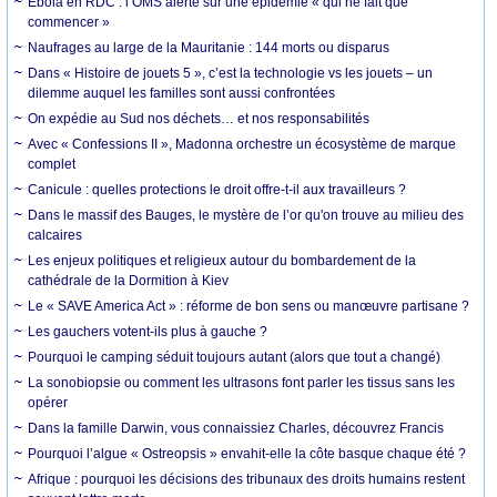
Ebola en RDC : l’OMS alerte sur une épidémie « qui ne fait que
commencer »
Naufrages au large de la Mauritanie : 144 morts ou disparus
Dans « Histoire de jouets 5 », c’est la technologie vs les jouets – un
dilemme auquel les familles sont aussi confrontées
On expédie au Sud nos déchets… et nos responsabilités
Avec « Confessions II », Madonna orchestre un écosystème de marque
complet
Canicule : quelles protections le droit offre-t-il aux travailleurs ?
Dans le massif des Bauges, le mystère de l’or qu'on trouve au milieu des
calcaires
Les enjeux politiques et religieux autour du bombardement de la
cathédrale de la Dormition à Kiev
Le « SAVE America Act » : réforme de bon sens ou manœuvre partisane ?
Les gauchers votent-ils plus à gauche ?
Pourquoi le camping séduit toujours autant (alors que tout a changé)
La sonobiopsie ou comment les ultrasons font parler les tissus sans les
opérer
Dans la famille Darwin, vous connaissiez Charles, découvrez Francis
Pourquoi l’algue « Ostreopsis » envahit-elle la côte basque chaque été ?
Afrique : pourquoi les décisions des tribunaux des droits humains restent