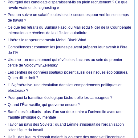
Pourquoi des candidats disparaissent-ils en plein recrutement ? Ce que
révèle vraiment le « ghosting »
Peut-on suivre un salarié toutes les dix secondes pour vérifier son temps
de travail ?
Ce que les retraits du Burkina Faso, du Mali et du Niger de la Cour pénale
internationale révèlent de la diffusion autoritaire
Libérez le rappeur marocain Mehdi Black Wind
Compétences : comment les jeunes peuvent préparer leur avenir à l’ère
de l’IA
Ukraine : un remaniement qui révèle les fractures au sein du premier
cercle de Volodymyr Zelensky
Les centres de données spatiaux posent aussi des risques écologiques.
Qu’en dit le droit ?
L’IA générative, une révolution dans les comportements politiques et
électoraux ?
Pourquoi la transition écologique fâche-t-elle les campagnes ?
Quand l’État vacille, qui gouverne encore ?
Santé des étudiants : plus d’un sur deux entre à l’université avec une
fragilité physique ou mentale
Taylor au pays des Soviets : quand Lénine s'inspirait de l'organisation
scientifique du travail
Haïti : des lueurs d’espoir malgré la violence des gangs et l’incertitude