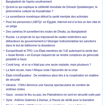
Bangladesh de l'après-soulèvement
Qu'est-ce qui explique la célébrité mondiale de Dimash Qudaibergen, le
phénomène culturel du Kazakhstan ?
La surveillance numérique détruit la santé mentale des activistes
Pour les personnes LGBTQ+ en Égypte, Internet est à la fois un lien vital et
un piège
Des caméras IA surveillent les routes de Dhaka, au Bangladesh
Russie. Le projet de loi qui imposerait de vastes restrictions aux
détracteurs du gouvernement à l’étranger instrumentalise les sanctions
dans le but de bâillonner la dissidence
Europe/Israël et TPO. Les États membres de l’UE autorisant la vente des
« Israel Bonds » en Europe risquent de se rendre complices du génocide
perpétré à Gaza
Covid long : et si ce n’était pas une seule maladie, mais plusieurs ?
La faim recule, mais l’Afrique reste l’épicentre de la crise
États-Unis/Équateur : De nombreux abus liés à la coopération en matière
de sécurité
Ukraine : l’ONU dénonce une hausse spectaculaire du nombre de
victimes civiles
Gaza : cessez-le-feu ou pas, les Palestiniens ne sont en sécurité nulle part
Syrie : António Guterres à Damas, à l'heure de vérité pour la transition