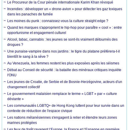
Le Procureur de la Cour pénale internationale Karim Khan révoqué
Incendies : développer un « drone-avion » pour détecter les gaz toxiques
dans les panaches de fumée
Les moines du punk : connaissez-vous la culture straight edge ?
Quand les marques s'approprient le hip-hop pour paraître « cool » : entre
opportunisme et engagement culturel
Alcool, tabac, cannabis : les jeunes se sont-ils vraiment détournés des
drogues ?
Une punaise-vampire dans nos jardins : le tigre du platane préférera-t-il
bientôt le sang à la sève ?
Au Venezuela, les femmes restent les plus exposées après les séismes
Débat au Conseil de sécurité : la bataille des minéraux critiques inquiète
l'ONU
Les jeunes de Croatie, de Serbie et de Bosnie-Herzégovine, acteurs d'un
changement collectif
Le gouvernement malaisien remplace le terme « LGBT » par « culture
déviante »
Les communautés LGBTQ+ de Hong Kong luttent pour leur survie dans un
contexte de réduction de l'espace civique
Les nations mélanésiennes s'engagent à relier et étendre leurs zones
marines protégées
Les feux de forêt ravagent l’Europe, la France et l’Espagne en première