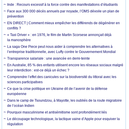
Inde : Recours excessif à la force contre des manifestations d’étudiants
Face aux 300 000 décès annuels par noyade, l’OMS dévoile un plan de
prévention
EN DIRECT | Comment mieux empêcher les différends de dégénérer en
conflits ?
« Taxi Driver » : en 1976, le film de Martin Scorsese annonçait déjà
la manosphère
La saga One Piece peut nous aider à comprendre les alternatives à
l’entreprise traditionnelle, avec Luffy contre le Gouvernement Mondial
Transparence salariale : une avancée en demi-teinte
En Australie, 85 % des enfants utilisent encore les réseaux sociaux malgré
leur interdiction : est-ce déjà un échec ?
Comprendre l’effet des canicules sur la biodiversité du littoral avec les
sciences participatives
Ce que la crise politique en Ukraine dit de l’avenir de la défense
européenne
Dans le camp de Tsoundzou, à Mayotte, les oubliés de la route migratoire
de l’océan Indien
Pourquoi masculinisme et antisémitisme sont profondément liés
Le découpage technologique, la tactique vaine d’Apple pour esquiver la
régulation