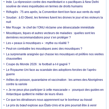
Inde. La répression contre des manifestant·e·s pacifiques à New Delhi
soulève de vives inquiétudes en termes de droits humains
Réfugiés : 75 ans après, la Convention tient bon face aux vents du repli
Soudan : à El Obeid, les femmes fuient les drones le jour et les violeurs la
nuit
Mer Rouge : le chef de l’ONU réclame une désescalade immédiate
Moustiques, tiques et autres vecteurs de maladies : quelles sont les
dernières recommandations pour s’en protéger ?
Les « peaux à moustiques » : mythe ou réalité ?
Peut-on combattre les moustiques avec des moustiques ?
La surprenante araignée qui chasse les moustiques et préfère nos vieilles
chaussettes
Coupe du Monde 2026 : le football a-t-il gagné ?
Le Royaume-Uni face au scandale des adoptions forcées de l’après-
guerre
Arêtes de poisson, quarantaine et vaccination : les armes des Aborigènes
contre la variole
« Je ne peux plus participer à cette mascarade » : pourquoi des guides en
Antarctique quittent le métier de leurs rêves
Ce que les dératiseurs nous apprennent sur le bonheur au travail
Le prix du bœuf explose aux États-Unis et le pire pourrait être à venir