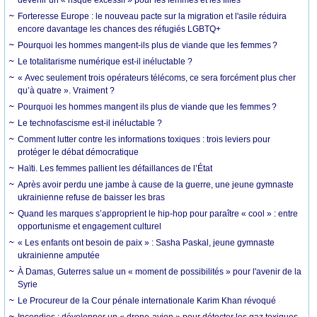
devenir un « risque excessif » pour les femmes et les filles
Forteresse Europe : le nouveau pacte sur la migration et l'asile réduira
encore davantage les chances des réfugiés LGBTQ+
Pourquoi les hommes mangent-ils plus de viande que les femmes ?
Le totalitarisme numérique est-il inéluctable ?
« Avec seulement trois opérateurs télécoms, ce sera forcément plus cher
qu’à quatre ». Vraiment ?
Pourquoi les hommes mangent ils plus de viande que les femmes ?
Le technofascisme est-il inéluctable ?
Comment lutter contre les informations toxiques : trois leviers pour
protéger le débat démocratique
Haïti. Les femmes pallient les défaillances de l’État
Après avoir perdu une jambe à cause de la guerre, une jeune gymnaste
ukrainienne refuse de baisser les bras
Quand les marques s’approprient le hip-hop pour paraître « cool » : entre
opportunisme et engagement culturel
« Les enfants ont besoin de paix » : Sasha Paskal, jeune gymnaste
ukrainienne amputée
À Damas, Guterres salue un « moment de possibilités » pour l'avenir de la
Syrie
Le Procureur de la Cour pénale internationale Karim Khan révoqué