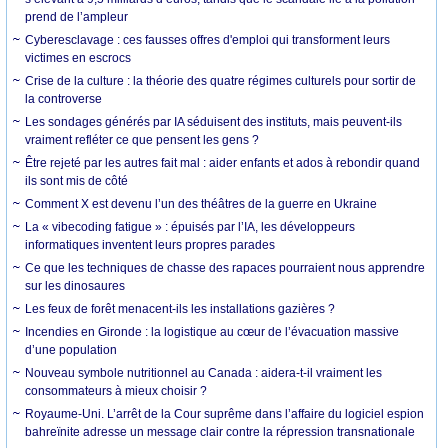
prend de l’ampleur
Cyberesclavage : ces fausses offres d'emploi qui transforment leurs
victimes en escrocs
Crise de la culture : la théorie des quatre régimes culturels pour sortir de
la controverse
Les sondages générés par IA séduisent des instituts, mais peuvent-ils
vraiment refléter ce que pensent les gens ?
Être rejeté par les autres fait mal : aider enfants et ados à rebondir quand
ils sont mis de côté
Comment X est devenu l’un des théâtres de la guerre en Ukraine
La « vibecoding fatigue » : épuisés par l’IA, les développeurs
informatiques inventent leurs propres parades
Ce que les techniques de chasse des rapaces pourraient nous apprendre
sur les dinosaures
Les feux de forêt menacent-ils les installations gazières ?
Incendies en Gironde : la logistique au cœur de l’évacuation massive
d’une population
Nouveau symbole nutritionnel au Canada : aidera-t-il vraiment les
consommateurs à mieux choisir ?
Royaume-Uni. L’arrêt de la Cour suprême dans l’affaire du logiciel espion
bahreïnite adresse un message clair contre la répression transnationale