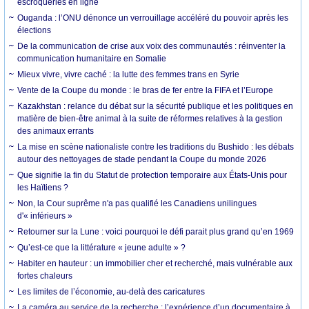
escroqueries en ligne
Ouganda : l’ONU dénonce un verrouillage accéléré du pouvoir après les
élections
De la communication de crise aux voix des communautés : réinventer la
communication humanitaire en Somalie
Mieux vivre, vivre caché : la lutte des femmes trans en Syrie
Vente de la Coupe du monde : le bras de fer entre la FIFA et l’Europe
Kazakhstan : relance du débat sur la sécurité publique et les politiques en
matière de bien-être animal à la suite de réformes relatives à la gestion
des animaux errants
La mise en scène nationaliste contre les traditions du Bushido : les débats
autour des nettoyages de stade pendant la Coupe du monde 2026
Que signifie la fin du Statut de protection temporaire aux États-Unis pour
les Haïtiens ?
Non, la Cour suprême n'a pas qualifié les Canadiens unilingues
d'« inférieurs »
Retourner sur la Lune : voici pourquoi le défi parait plus grand qu’en 1969
Qu’est-ce que la littérature « jeune adulte » ?
Habiter en hauteur : un immobilier cher et recherché, mais vulnérable aux
fortes chaleurs
Les limites de l’économie, au-delà des caricatures
La caméra au service de la recherche : l’expérience d’un documentaire à