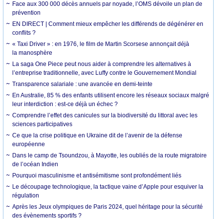
Face aux 300 000 décès annuels par noyade, l’OMS dévoile un plan de
prévention
EN DIRECT | Comment mieux empêcher les différends de dégénérer en
conflits ?
« Taxi Driver » : en 1976, le film de Martin Scorsese annonçait déjà
la manosphère
La saga One Piece peut nous aider à comprendre les alternatives à
l’entreprise traditionnelle, avec Luffy contre le Gouvernement Mondial
Transparence salariale : une avancée en demi-teinte
En Australie, 85 % des enfants utilisent encore les réseaux sociaux malgré
leur interdiction : est-ce déjà un échec ?
Comprendre l’effet des canicules sur la biodiversité du littoral avec les
sciences participatives
Ce que la crise politique en Ukraine dit de l’avenir de la défense
européenne
Dans le camp de Tsoundzou, à Mayotte, les oubliés de la route migratoire
de l’océan Indien
Pourquoi masculinisme et antisémitisme sont profondément liés
Le découpage technologique, la tactique vaine d’Apple pour esquiver la
régulation
Après les Jeux olympiques de Paris 2024, quel héritage pour la sécurité
des évènements sportifs ?