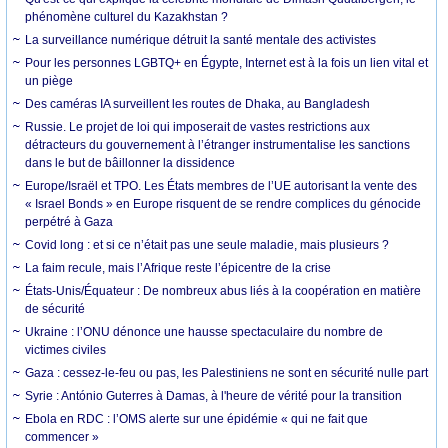
phénomène culturel du Kazakhstan ?
La surveillance numérique détruit la santé mentale des activistes
Pour les personnes LGBTQ+ en Égypte, Internet est à la fois un lien vital et
un piège
Des caméras IA surveillent les routes de Dhaka, au Bangladesh
Russie. Le projet de loi qui imposerait de vastes restrictions aux
détracteurs du gouvernement à l’étranger instrumentalise les sanctions
dans le but de bâillonner la dissidence
Europe/Israël et TPO. Les États membres de l’UE autorisant la vente des
« Israel Bonds » en Europe risquent de se rendre complices du génocide
perpétré à Gaza
Covid long : et si ce n’était pas une seule maladie, mais plusieurs ?
La faim recule, mais l’Afrique reste l’épicentre de la crise
États-Unis/Équateur : De nombreux abus liés à la coopération en matière
de sécurité
Ukraine : l’ONU dénonce une hausse spectaculaire du nombre de
victimes civiles
Gaza : cessez-le-feu ou pas, les Palestiniens ne sont en sécurité nulle part
Syrie : António Guterres à Damas, à l'heure de vérité pour la transition
Ebola en RDC : l’OMS alerte sur une épidémie « qui ne fait que
commencer »