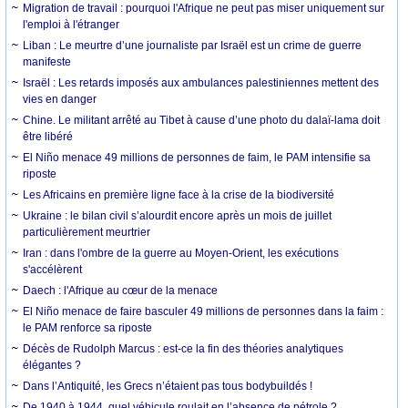
Migration de travail : pourquoi l'Afrique ne peut pas miser uniquement sur
l'emploi à l'étranger
Liban : Le meurtre d’une journaliste par Israël est un crime de guerre
manifeste
Israël : Les retards imposés aux ambulances palestiniennes mettent des
vies en danger
Chine. Le militant arrêté au Tibet à cause d’une photo du dalaï-lama doit
être libéré
El Niño menace 49 millions de personnes de faim, le PAM intensifie sa
riposte
Les Africains en première ligne face à la crise de la biodiversité
Ukraine : le bilan civil s’alourdit encore après un mois de juillet
particulièrement meurtrier
Iran : dans l'ombre de la guerre au Moyen-Orient, les exécutions
s'accélèrent
Daech : l'Afrique au cœur de la menace
El Niño menace de faire basculer 49 millions de personnes dans la faim :
le PAM renforce sa riposte
Décès de Rudolph Marcus : est-ce la fin des théories analytiques
élégantes ?
Dans l’Antiquité, les Grecs n’étaient pas tous bodybuildés !
De 1940 à 1944, quel véhicule roulait en l’absence de pétrole ?