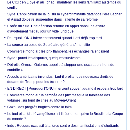
Le CICR en Libye et au Tchad : maintenir les liens familiaux au temps du
conflit
Syrie. L’application de la loi sur la cybercriminalité datant de l’ère Bachar
el Assad doit être suspendue dans l’attente de sa réforme
Corée du Sud. Une décision rendue en appel dans une affaire
d’avortement met au jour un vide juridique
Pourquoi l’ONU intervient souvent quand il est déjà trop tard
La course au poste de Secrétaire général s'intensifie
Commerce mondial : les prix flambent, les échanges ralentissent
Syrie : parmi les disparus, quelques survivants
Détroit d'Ormuz : Guterres appelle à stopper une escalade « hors de
contrôle »
Alcools américains invendus : faut-il profiter des nouveaux droits de
douane de Trump pour les écouler ?
EN DIRECT | Pourquoi l’ONU intervient souvent quand il est déjà trop tard
Commerce mondial : la flambée des prix masque la faiblesse des
volumes, sur fond de crise au Moyen-Orient
Gaza : des progrès fragiles contre la faim
Le foot et la foi : l’évangélisme a-t-il réellement privé le Brésil de la Coupe
du monde ?
Inde : Recours excessif à la force contre des manifestations d’étudiants