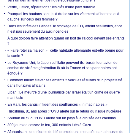
vers un démantèlement de notre écosystème culturel ?
Vérité, justice, réparations : les clés d’une paix durable
Pourquoi les boutons sont-ils à droite sur les vêtements d’homme et à
gauche sur ceux des femmes ?
Dans les forêts des Landes, le stockage de CO₂ atteint ses limites, et ce
n’est pas seulement dû aux incendies
À quoi doit-on faire attention quand on boit de l'alcool devant ses enfants
?
« Faire roter sa maison » : cette habitude allemande est-elle bonne pour
la santé ?
Le Royaume-Uni, le Japon et l’Italie peuvent-ils réussir leur avion de
combat de sixième génération là où la France et ses partenaires ont
échoué ?
Comment mieux élever ses enfants ? Voici les résultats d'un projet testé
dans huit pays africains
Liban : Le meurtre d’une journaliste par Israël était un crime de guerre
manifeste
En Haïti, les gangs infligent des souffrances « inimaginables »
Hiroshima, 81 ans après : l'ONU alerte sur le retour du risque nucléaire
Soudan du Sud : l’ONU alerte sur un pays à la croisée des chemins
300 jours de cessez-le-feu, 300 enfants tués à Gaza
Afghanistan : une récolte de blé prometteuse menacée par la hausse du