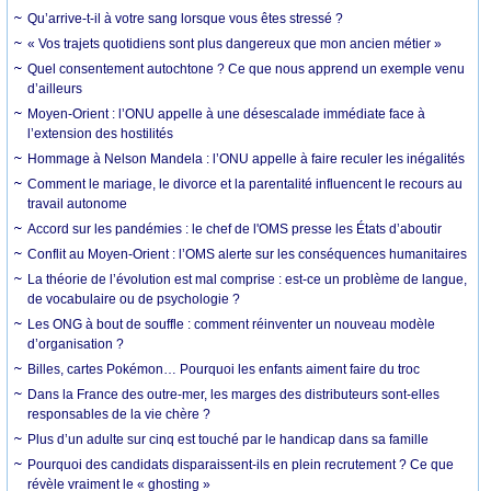
Qu’arrive-t-il à votre sang lorsque vous êtes stressé ?
« Vos trajets quotidiens sont plus dangereux que mon ancien métier »
Quel consentement autochtone ? Ce que nous apprend un exemple venu
d’ailleurs
Moyen-Orient : l’ONU appelle à une désescalade immédiate face à
l’extension des hostilités
Hommage à Nelson Mandela : l’ONU appelle à faire reculer les inégalités
Comment le mariage, le divorce et la parentalité influencent le recours au
travail autonome
Accord sur les pandémies : le chef de l'OMS presse les États d’aboutir
Conflit au Moyen-Orient : l’OMS alerte sur les conséquences humanitaires
La théorie de l’évolution est mal comprise : est-ce un problème de langue,
de vocabulaire ou de psychologie ?
Les ONG à bout de souffle : comment réinventer un nouveau modèle
d’organisation ?
Billes, cartes Pokémon… Pourquoi les enfants aiment faire du troc
Dans la France des outre-mer, les marges des distributeurs sont-elles
responsables de la vie chère ?
Plus d’un adulte sur cinq est touché par le handicap dans sa famille
Pourquoi des candidats disparaissent-ils en plein recrutement ? Ce que
révèle vraiment le « ghosting »