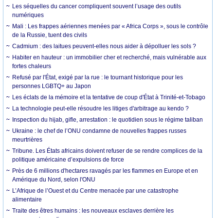
Les séquelles du cancer compliquent souvent l’usage des outils
numériques
Mali : Les frappes aériennes menées par « Africa Corps », sous le contrôle
de la Russie, tuent des civils
Cadmium : des laitues peuvent-elles nous aider à dépolluer les sols ?
Habiter en hauteur : un immobilier cher et recherché, mais vulnérable aux
fortes chaleurs
Refusé par l'État, exigé par la rue : le tournant historique pour les
personnes LGBTQ+ au Japon
Les éclats de la mémoire et la tentative de coup d'État à Trinité-et-Tobago
La technologie peut-elle résoudre les litiges d'arbitrage au kendo ?
Inspection du hijab, gifle, arrestation : le quotidien sous le régime taliban
Ukraine : le chef de l’ONU condamne de nouvelles frappes russes
meurtrières
Tribune. Les États africains doivent refuser de se rendre complices de la
politique américaine d’expulsions de force
Près de 6 millions d'hectares ravagés par les flammes en Europe et en
Amérique du Nord, selon l'ONU
L’Afrique de l’Ouest et du Centre menacée par une catastrophe
alimentaire
Traite des êtres humains : les nouveaux esclaves derrière les