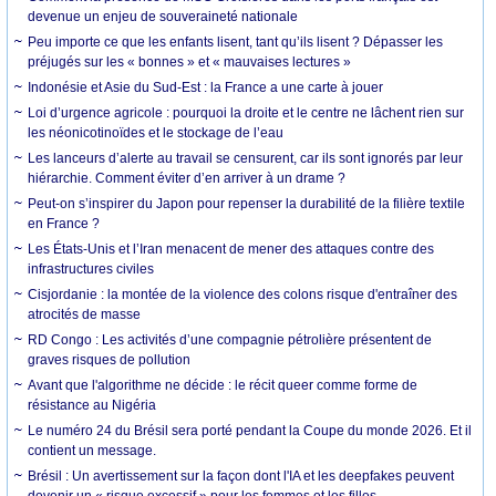
devenue un enjeu de souveraineté nationale
Peu importe ce que les enfants lisent, tant qu’ils lisent ? Dépasser les
préjugés sur les « bonnes » et « mauvaises lectures »
Indonésie et Asie du Sud-Est : la France a une carte à jouer
Loi d’urgence agricole : pourquoi la droite et le centre ne lâchent rien sur
les néonicotinoïdes et le stockage de l’eau
Les lanceurs d’alerte au travail se censurent, car ils sont ignorés par leur
hiérarchie. Comment éviter d’en arriver à un drame ?
Peut-on s’inspirer du Japon pour repenser la durabilité de la filière textile
en France ?
Les États-Unis et l’Iran menacent de mener des attaques contre des
infrastructures civiles
Cisjordanie : la montée de la violence des colons risque d'entraîner des
atrocités de masse
RD Congo : Les activités d’une compagnie pétrolière présentent de
graves risques de pollution
Avant que l'algorithme ne décide : le récit queer comme forme de
résistance au Nigéria
Le numéro 24 du Brésil sera porté pendant la Coupe du monde 2026. Et il
contient un message.
Brésil : Un avertissement sur la façon dont l'IA et les deepfakes peuvent