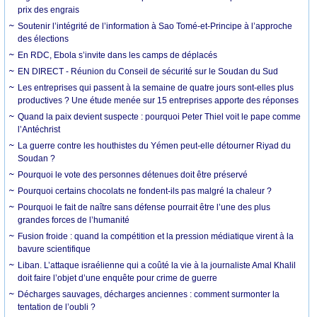
prix des engrais
Soutenir l’intégrité de l’information à Sao Tomé-et-Principe à l’approche
des élections
En RDC, Ebola s’invite dans les camps de déplacés
EN DIRECT - Réunion du Conseil de sécurité sur le Soudan du Sud
Les entreprises qui passent à la semaine de quatre jours sont-elles plus
productives ? Une étude menée sur 15 entreprises apporte des réponses
Quand la paix devient suspecte : pourquoi Peter Thiel voit le pape comme
l’Antéchrist
La guerre contre les houthistes du Yémen peut-elle détourner Riyad du
Soudan ?
Pourquoi le vote des personnes détenues doit être préservé
Pourquoi certains chocolats ne fondent-ils pas malgré la chaleur ?
Pourquoi le fait de naître sans défense pourrait être l’une des plus
grandes forces de l’humanité
Fusion froide : quand la compétition et la pression médiatique virent à la
bavure scientifique
Liban. L’attaque israélienne qui a coûté la vie à la journaliste Amal Khalil
doit faire l’objet d’une enquête pour crime de guerre
Décharges sauvages, décharges anciennes : comment surmonter la
tentation de l’oubli ?