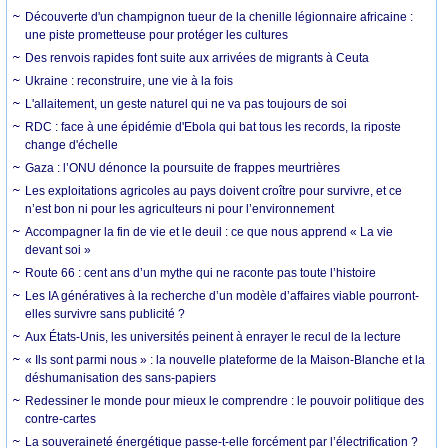
Découverte d'un champignon tueur de la chenille légionnaire africaine :
une piste prometteuse pour protéger les cultures
Des renvois rapides font suite aux arrivées de migrants à Ceuta
Ukraine : reconstruire, une vie à la fois
L'allaitement, un geste naturel qui ne va pas toujours de soi
RDC : face à une épidémie d'Ebola qui bat tous les records, la riposte
change d'échelle
Gaza : l’ONU dénonce la poursuite de frappes meurtrières
Les exploitations agricoles au pays doivent croître pour survivre, et ce
n’est bon ni pour les agriculteurs ni pour l’environnement
Accompagner la fin de vie et le deuil : ce que nous apprend « La vie
devant soi »
Route 66 : cent ans d’un mythe qui ne raconte pas toute l’histoire
Les IA génératives à la recherche d’un modèle d’affaires viable pourront-
elles survivre sans publicité ?
Aux États-Unis, les universités peinent à enrayer le recul de la lecture
« Ils sont parmi nous » : la nouvelle plateforme de la Maison-Blanche et la
déshumanisation des sans-papiers
Redessiner le monde pour mieux le comprendre : le pouvoir politique des
contre-cartes
La souveraineté énergétique passe-t-elle forcément par l’électrification ?