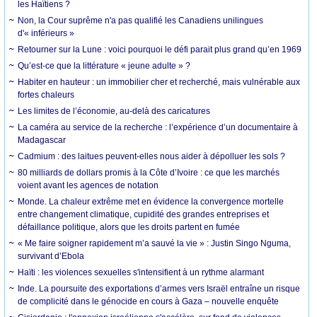
les Haïtiens ?
Non, la Cour suprême n'a pas qualifié les Canadiens unilingues
d'« inférieurs »
Retourner sur la Lune : voici pourquoi le défi parait plus grand qu’en 1969
Qu’est-ce que la littérature « jeune adulte » ?
Habiter en hauteur : un immobilier cher et recherché, mais vulnérable aux
fortes chaleurs
Les limites de l’économie, au-delà des caricatures
La caméra au service de la recherche : l’expérience d’un documentaire à
Madagascar
Cadmium : des laitues peuvent-elles nous aider à dépolluer les sols ?
80 milliards de dollars promis à la Côte d’Ivoire : ce que les marchés
voient avant les agences de notation
Monde. La chaleur extrême met en évidence la convergence mortelle
entre changement climatique, cupidité des grandes entreprises et
défaillance politique, alors que les droits partent en fumée
« Me faire soigner rapidement m’a sauvé la vie » : Justin Singo Nguma,
survivant d’Ebola
Haïti : les violences sexuelles s'intensifient à un rythme alarmant
Inde. La poursuite des exportations d’armes vers Israël entraîne un risque
de complicité dans le génocide en cours à Gaza – nouvelle enquête