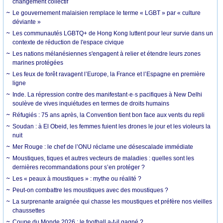
changement collectif
Le gouvernement malaisien remplace le terme « LGBT » par « culture
déviante »
Les communautés LGBTQ+ de Hong Kong luttent pour leur survie dans un
contexte de réduction de l'espace civique
Les nations mélanésiennes s'engagent à relier et étendre leurs zones
marines protégées
Les feux de forêt ravagent l’Europe, la France et l’Espagne en première
ligne
Inde. La répression contre des manifestant·e·s pacifiques à New Delhi
soulève de vives inquiétudes en termes de droits humains
Réfugiés : 75 ans après, la Convention tient bon face aux vents du repli
Soudan : à El Obeid, les femmes fuient les drones le jour et les violeurs la
nuit
Mer Rouge : le chef de l’ONU réclame une désescalade immédiate
Moustiques, tiques et autres vecteurs de maladies : quelles sont les
dernières recommandations pour s’en protéger ?
Les « peaux à moustiques » : mythe ou réalité ?
Peut-on combattre les moustiques avec des moustiques ?
La surprenante araignée qui chasse les moustiques et préfère nos vieilles
chaussettes
Coupe du Monde 2026 : le football a-t-il gagné ?