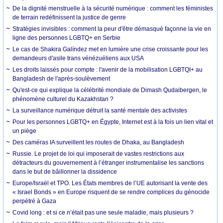
De la dignité menstruelle à la sécurité numérique : comment les féministes
de terrain redéfinissent la justice de genre
Stratégies invisibles : comment la peur d'être démasqué façonne la vie en
ligne des personnes LGBTQ+ en Serbie
Le cas de Shakira Galíndez met en lumière une crise croissante pour les
demandeurs d'asile trans vénézuéliens aux USA
Les droits laissés pour compte : l'avenir de la mobilisation LGBTQI+ au
Bangladesh de l'après-soulèvement
Qu'est-ce qui explique la célébrité mondiale de Dimash Qudaibergen, le
phénomène culturel du Kazakhstan ?
La surveillance numérique détruit la santé mentale des activistes
Pour les personnes LGBTQ+ en Égypte, Internet est à la fois un lien vital et
un piège
Des caméras IA surveillent les routes de Dhaka, au Bangladesh
Russie. Le projet de loi qui imposerait de vastes restrictions aux
détracteurs du gouvernement à l’étranger instrumentalise les sanctions
dans le but de bâillonner la dissidence
Europe/Israël et TPO. Les États membres de l’UE autorisant la vente des
« Israel Bonds » en Europe risquent de se rendre complices du génocide
perpétré à Gaza
Covid long : et si ce n’était pas une seule maladie, mais plusieurs ?