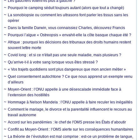
Les gauchers votent-ils plus à gauche ?
Pourquoi le camping séduit toujours autant (alors que tout a changé)
La sonobiopsie ou comment les ultrasons font parler les tissus sans les
opérer
Dans la famille Darwin, vous connaissiez Charles, découvrez Francis
Pourquoi l’algue « Ostreopsis » envahit-elle la côte basque chaque été ?
Afrique : pourquoi les décisions des tribunaux des droits humains restent
souvent lettre morte
Covid long : et si ce n'était pas une seule maladie, mais plusieurs ?
Qu’arrive-t-il à votre sang lorsque vous êtes stressé ?
« Vos trajets quotidiens sont plus dangereux que mon ancien métier »
Quel consentement autochtone ? Ce que nous apprend un exemple venu
d’ailleurs
Moyen-Orient : l’ONU appelle à une désescalade immédiate face à
l’extension des hostilités
Hommage à Nelson Mandela : l’ONU appelle à faire reculer les inégalités
Comment le mariage, le divorce et la parentalité influencent le recours au
travail autonome
Accord sur les pandémies : le chef de l'OMS presse les États d’aboutir
Conflit au Moyen-Orient : l’OMS alerte sur les conséquences humanitaires
La théorie de l’évolution est mal comprise : est-ce un problème de langue,