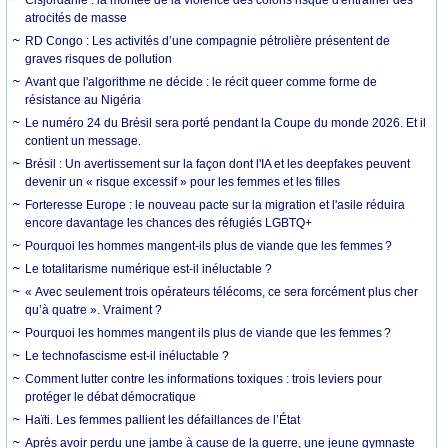
atrocités de masse
RD Congo : Les activités d’une compagnie pétrolière présentent de
graves risques de pollution
Avant que l'algorithme ne décide : le récit queer comme forme de
résistance au Nigéria
Le numéro 24 du Brésil sera porté pendant la Coupe du monde 2026. Et il
contient un message.
Brésil : Un avertissement sur la façon dont l'IA et les deepfakes peuvent
devenir un « risque excessif » pour les femmes et les filles
Forteresse Europe : le nouveau pacte sur la migration et l'asile réduira
encore davantage les chances des réfugiés LGBTQ+
Pourquoi les hommes mangent-ils plus de viande que les femmes ?
Le totalitarisme numérique est-il inéluctable ?
« Avec seulement trois opérateurs télécoms, ce sera forcément plus cher
qu’à quatre ». Vraiment ?
Pourquoi les hommes mangent ils plus de viande que les femmes ?
Le technofascisme est-il inéluctable ?
Comment lutter contre les informations toxiques : trois leviers pour
protéger le débat démocratique
Haïti. Les femmes pallient les défaillances de l’État
Après avoir perdu une jambe à cause de la guerre, une jeune gymnaste