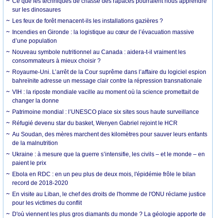
Ce que les techniques de chasse des rapaces pourraient nous apprendre
sur les dinosaures
Les feux de forêt menacent-ils les installations gazières ?
Incendies en Gironde : la logistique au cœur de l’évacuation massive
d’une population
Nouveau symbole nutritionnel au Canada : aidera-t-il vraiment les
consommateurs à mieux choisir ?
Royaume-Uni. L’arrêt de la Cour suprême dans l’affaire du logiciel espion
bahreïnite adresse un message clair contre la répression transnationale
VIH : la riposte mondiale vacille au moment où la science promettait de
changer la donne
Patrimoine mondial : l’UNESCO place six sites sous haute surveillance
Réfugié devenu star du basket, Wenyen Gabriel rejoint le HCR
Au Soudan, des mères marchent des kilomètres pour sauver leurs enfants
de la malnutrition
Ukraine : à mesure que la guerre s’intensifie, les civils – et le monde – en
paient le prix
Ebola en RDC : en un peu plus de deux mois, l'épidémie frôle le bilan
record de 2018-2020
En visite au Liban, le chef des droits de l'homme de l'ONU réclame justice
pour les victimes du conflit
D'où viennent les plus gros diamants du monde ? La géologie apporte de