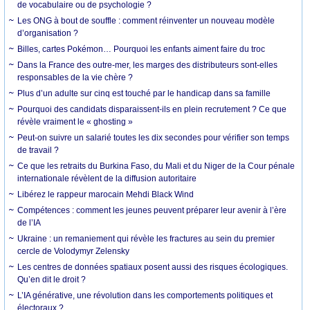
de vocabulaire ou de psychologie ?
Les ONG à bout de souffle : comment réinventer un nouveau modèle
d’organisation ?
Billes, cartes Pokémon… Pourquoi les enfants aiment faire du troc
Dans la France des outre-mer, les marges des distributeurs sont-elles
responsables de la vie chère ?
Plus d’un adulte sur cinq est touché par le handicap dans sa famille
Pourquoi des candidats disparaissent-ils en plein recrutement ? Ce que
révèle vraiment le « ghosting »
Peut-on suivre un salarié toutes les dix secondes pour vérifier son temps
de travail ?
Ce que les retraits du Burkina Faso, du Mali et du Niger de la Cour pénale
internationale révèlent de la diffusion autoritaire
Libérez le rappeur marocain Mehdi Black Wind
Compétences : comment les jeunes peuvent préparer leur avenir à l’ère
de l’IA
Ukraine : un remaniement qui révèle les fractures au sein du premier
cercle de Volodymyr Zelensky
Les centres de données spatiaux posent aussi des risques écologiques.
Qu’en dit le droit ?
L’IA générative, une révolution dans les comportements politiques et
électoraux ?