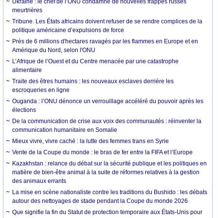
Ukraine : le chef de l’ONU condamne de nouvelles frappes russes
meurtrières
Tribune. Les États africains doivent refuser de se rendre complices de la
politique américaine d’expulsions de force
Près de 6 millions d'hectares ravagés par les flammes en Europe et en
Amérique du Nord, selon l'ONU
L’Afrique de l’Ouest et du Centre menacée par une catastrophe
alimentaire
Traite des êtres humains : les nouveaux esclaves derrière les
escroqueries en ligne
Ouganda : l’ONU dénonce un verrouillage accéléré du pouvoir après les
élections
De la communication de crise aux voix des communautés : réinventer la
communication humanitaire en Somalie
Mieux vivre, vivre caché : la lutte des femmes trans en Syrie
Vente de la Coupe du monde : le bras de fer entre la FIFA et l’Europe
Kazakhstan : relance du débat sur la sécurité publique et les politiques en
matière de bien-être animal à la suite de réformes relatives à la gestion
des animaux errants
La mise en scène nationaliste contre les traditions du Bushido : les débats
autour des nettoyages de stade pendant la Coupe du monde 2026
Que signifie la fin du Statut de protection temporaire aux États-Unis pour