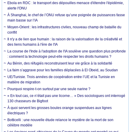
Ebola en RDC : le transport des dépouilles menace d'étendre l'épidémie,
alerte l'ONU
À Shanghai, le chef de l’ONU refuse qu’une poignée de puissances fasse
main basse sur l’IA
Moyen-Orient : les infrastructures civiles, nouveau champ de bataille du
conflit
Il n'y a de lien que humain : la raison de la valorisation de la créativité et
des liens humains à l'ère de l'IA
La course de l'Inde à l'adoption de l'IA soulève une question plus profonde
: comment la technologie peut-elle respecter les droits humains ?
Au Bénin, des réfugiés reconstruisent leur vie grâce à la solidarité
La faim s’aggrave pour les familles déplacées à El Obeid, au Soudan
UE/Tunisie. Trois années de coopération entre l’UE et la Tunisie en
matière de migration
Pourquoi respire-t-on surtout par une seule narine ?
« En tout cas, ce n’était pas une licorne… » Des sociologues ont interrogé
130 chasseurs de Bigfoot
À quoi servent les grosses boules orange suspendues aux lignes
électriques ?
Botticelli : une nouvelle étude relance le mystère de la mort de son
célèbre modèle
Les équipes nord-africaines de la Coupe du monde ont montré ce qui