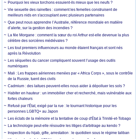
Pourquoi les vieux torchons essuient-ils mieux que les neufs ?
Vie sexuelle des rainettes : comment les femelles construisent de
meilleurs nids en s'accouplant avec plusieurs partenaires
Que peut nous apprendre l’Australie, référence mondiale en matière
d’alerte, sur la gestion des incendies ?
La fée Morgane : comment la sœur du roi Arthur est-elle devenue la plus
célèbre des sorcières médiévales ?
Les tout premiers influenceurs au monde étaient français et sont nés
après la Révolution
Les séquelles du cancer compliquent souvent l’usage des outils
numériques
Mali : Les frappes aériennes menées par « Africa Corps », sous le contrôle
de la Russie, tuent des civils
Cadmium : des laitues peuvent-elles nous aider à dépolluer les sols ?
Habiter en hauteur : un immobilier cher et recherché, mais vulnérable aux
fortes chaleurs
Refusé par l'État, exigé par la rue : le tournant historique pour les
personnes LGBTQ+ au Japon
Les éclats de la mémoire et la tentative de coup d'État à Trinité-et-Tobago
La technologie peut-elle résoudre les litiges d'arbitrage au kendo ?
Inspection du hijab, gifle, arrestation : le quotidien sous le régime taliban