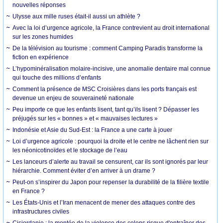
nouvelles réponses
Ulysse aux mille ruses était-il aussi un athlète ?
Avec la loi d’urgence agricole, la France contrevient au droit international
sur les zones humides
De la télévision au tourisme : comment Camping Paradis transforme la
fiction en expérience
L’hypominéralisation molaire-incisive, une anomalie dentaire mal connue
qui touche des millions d’enfants
Comment la présence de MSC Croisières dans les ports français est
devenue un enjeu de souveraineté nationale
Peu importe ce que les enfants lisent, tant qu’ils lisent ? Dépasser les
préjugés sur les « bonnes » et « mauvaises lectures »
Indonésie et Asie du Sud-Est : la France a une carte à jouer
Loi d’urgence agricole : pourquoi la droite et le centre ne lâchent rien sur
les néonicotinoïdes et le stockage de l’eau
Les lanceurs d’alerte au travail se censurent, car ils sont ignorés par leur
hiérarchie. Comment éviter d’en arriver à un drame ?
Peut-on s’inspirer du Japon pour repenser la durabilité de la filière textile
en France ?
Les États-Unis et l’Iran menacent de mener des attaques contre des
infrastructures civiles
Cisjordanie : la montée de la violence des colons risque d'entraîner des