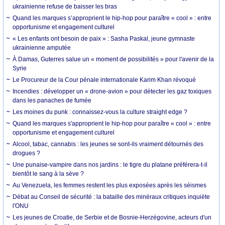
ukrainienne refuse de baisser les bras
Quand les marques s’approprient le hip-hop pour paraître « cool » : entre
opportunisme et engagement culturel
« Les enfants ont besoin de paix » : Sasha Paskal, jeune gymnaste
ukrainienne amputée
À Damas, Guterres salue un « moment de possibilités » pour l'avenir de la
Syrie
Le Procureur de la Cour pénale internationale Karim Khan révoqué
Incendies : développer un « drone-avion » pour détecter les gaz toxiques
dans les panaches de fumée
Les moines du punk : connaissez-vous la culture straight edge ?
Quand les marques s'approprient le hip-hop pour paraître « cool » : entre
opportunisme et engagement culturel
Alcool, tabac, cannabis : les jeunes se sont-ils vraiment détournés des
drogues ?
Une punaise-vampire dans nos jardins : le tigre du platane préférera-t-il
bientôt le sang à la sève ?
Au Venezuela, les femmes restent les plus exposées après les séismes
Débat au Conseil de sécurité : la bataille des minéraux critiques inquiète
l'ONU
Les jeunes de Croatie, de Serbie et de Bosnie-Herzégovine, acteurs d'un