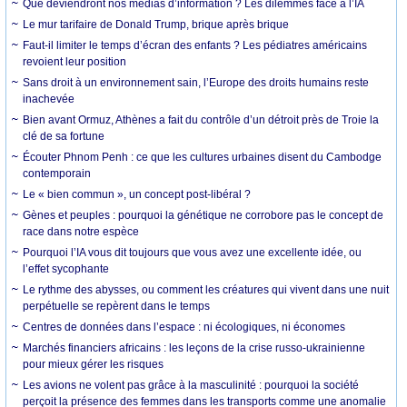
Que deviendront nos médias d’information ? Les dilemmes face à l’IA
Le mur tarifaire de Donald Trump, brique après brique
Faut-il limiter le temps d’écran des enfants ? Les pédiatres américains
revoient leur position
Sans droit à un environnement sain, l’Europe des droits humains reste
inachevée
Bien avant Ormuz, Athènes a fait du contrôle d’un détroit près de Troie la
clé de sa fortune
Écouter Phnom Penh : ce que les cultures urbaines disent du Cambodge
contemporain
Le « bien commun », un concept post-libéral ?
Gènes et peuples : pourquoi la génétique ne corrobore pas le concept de
race dans notre espèce
Pourquoi l’IA vous dit toujours que vous avez une excellente idée, ou
l’effet sycophante
Le rythme des abysses, ou comment les créatures qui vivent dans une nuit
perpétuelle se repèrent dans le temps
Centres de données dans l’espace : ni écologiques, ni économes
Marchés financiers africains : les leçons de la crise russo-ukrainienne
pour mieux gérer les risques
Les avions ne volent pas grâce à la masculinité : pourquoi la société
perçoit la présence des femmes dans les transports comme une anomalie