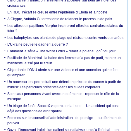
Cisjordanie : l'annexion israélienne s'accélère, sur fond de violences
croissantes
En RDC, l’écart se creuse entre l’épidémie d’Ebola et la riposte
À Chypre, António Guterres tente de relancer le processus de paix
Les ailes des papillons Morpho inspireront-elles les centrales solaires du
futur ?
Les halophytes, ces plantes de plage qui résistent contre vents et marées
L’Ukraine peut-elle gagner la guerre ?
Comment la série « The White Lotus » remet le polar au goût du jour
Fusillade de Montréal : la haine des femmes n’a pas de parti, montre un
manifeste laissé par le tireur
Cisjordanie: l’ONU alerte sur une violence et une annexion qui ne font
qu’empirer
Un nouveau test permettrait une détection précoce du cancer à partir de
minuscules particules présentes dans les fluides corporels
Soins aux personnes vivant avec une démence : repenser le rôle de la
musique
Un étage de fusée SpaceX va percuter la Lune… Un accident qui pose
déjà des questions de droit spatial
Femmes sur les conseils d’administration : du prestige… au détriment du
pouvoir
Gaza : l'éprouvant trajet d'un patient sous dialyse jusqu'à l'hôpital… en