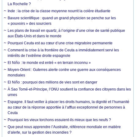
La Rochelle ?
Inde : la crise de la classe moyenne nourrit la colère étudiante
Bavure scientifique : quand un grand physicien se penche sur les
« pouvoirs » des sourciers
Les plans de travail en quartz, à l’origine d’une crise de santé publique
aux États-Unis et dans le monde
Pourquoi Ceuta est au cœur d’une crise migratoire permanente
Comment la crise à la frontière de Ceuta a immédiatement servi les
intérêts de l’extrême droite espagnole
El Niño : le monde est entré « en terrain inconnu »
Moyen-Orient : Guterres alerte contre une guerre aux conséquences
mondiales
El Niño : pourquoi des millions de vies sont en danger
À Sao Tomé-et-Principe, l’ONU soutient la confiance des citoyens dans les
urnes
Espagne. Il faut veiller à placer les droits humains, la dignité et l’humanité
au cœur de la réponse apportée à l’afflux exceptionnel de personnes à
Ceuta
Pourquoi les vieux torchons essuient-ils mieux que les neufs ?
Que peut nous apprendre l’Australie, référence mondiale en matière
d’alerte, sur la gestion des incendies ?