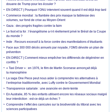
douane de Trump pour les écouler ?
EN DIRECT | Pourquoi l’ONU intervient souvent quand il est déjà trop tard
Commerce mondial : la flambée des prix masque la faiblesse des
volumes, sur fond de crise au Moyen-Orient
Gaza : des progrès fragiles contre la faim
Le foot et la foi : l’évangélisme a-t-il réellement privé le Brésil de la Coupe
du monde ?
Inde : Recours excessif à la force contre des manifestations d’étudiants
Face aux 300 000 décès annuels par noyade, l’OMS dévoile un plan de
prévention
EN DIRECT | Comment mieux empêcher les différends de dégénérer en
conflits ?
« Taxi Driver » : en 1976, le film de Martin Scorsese annonçait déjà
la manosphère
La saga One Piece peut nous aider à comprendre les alternatives à
l’entreprise traditionnelle, avec Luffy contre le Gouvernement Mondial
Transparence salariale : une avancée en demi-teinte
En Australie, 85 % des enfants utilisent encore les réseaux sociaux malgré
leur interdiction : est-ce déjà un échec ?
Comprendre l’effet des canicules sur la biodiversité du littoral avec les
sciences participatives