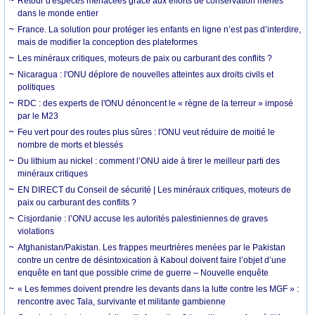
Retour d'espèces menacées grâce aux efforts de conservation menés
dans le monde entier
France. La solution pour protéger les enfants en ligne n’est pas d’interdire,
mais de modifier la conception des plateformes
Les minéraux critiques, moteurs de paix ou carburant des conflits ?
Nicaragua : l'ONU déplore de nouvelles atteintes aux droits civils et
politiques
RDC : des experts de l'ONU dénoncent le « règne de la terreur » imposé
par le M23
Feu vert pour des routes plus sûres : l'ONU veut réduire de moitié le
nombre de morts et blessés
Du lithium au nickel : comment l’ONU aide à tirer le meilleur parti des
minéraux critiques
EN DIRECT du Conseil de sécurité | Les minéraux critiques, moteurs de
paix ou carburant des conflits ?
Cisjordanie : l’ONU accuse les autorités palestiniennes de graves
violations
Afghanistan/Pakistan. Les frappes meurtrières menées par le Pakistan
contre un centre de désintoxication à Kaboul doivent faire l’objet d’une
enquête en tant que possible crime de guerre – Nouvelle enquête
« Les femmes doivent prendre les devants dans la lutte contre les MGF » :
rencontre avec Tala, survivante et militante gambienne