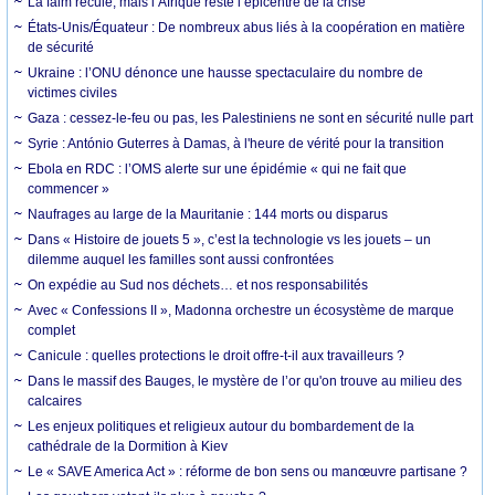
La faim recule, mais l’Afrique reste l’épicentre de la crise
États-Unis/Équateur : De nombreux abus liés à la coopération en matière
de sécurité
Ukraine : l’ONU dénonce une hausse spectaculaire du nombre de
victimes civiles
Gaza : cessez-le-feu ou pas, les Palestiniens ne sont en sécurité nulle part
Syrie : António Guterres à Damas, à l'heure de vérité pour la transition
Ebola en RDC : l’OMS alerte sur une épidémie « qui ne fait que
commencer »
Naufrages au large de la Mauritanie : 144 morts ou disparus
Dans « Histoire de jouets 5 », c’est la technologie vs les jouets – un
dilemme auquel les familles sont aussi confrontées
On expédie au Sud nos déchets… et nos responsabilités
Avec « Confessions II », Madonna orchestre un écosystème de marque
complet
Canicule : quelles protections le droit offre-t-il aux travailleurs ?
Dans le massif des Bauges, le mystère de l’or qu'on trouve au milieu des
calcaires
Les enjeux politiques et religieux autour du bombardement de la
cathédrale de la Dormition à Kiev
Le « SAVE America Act » : réforme de bon sens ou manœuvre partisane ?