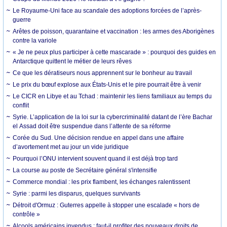
Le Royaume-Uni face au scandale des adoptions forcées de l’après-
guerre
Arêtes de poisson, quarantaine et vaccination : les armes des Aborigènes
contre la variole
« Je ne peux plus participer à cette mascarade » : pourquoi des guides en
Antarctique quittent le métier de leurs rêves
Ce que les dératiseurs nous apprennent sur le bonheur au travail
Le prix du bœuf explose aux États-Unis et le pire pourrait être à venir
Le CICR en Libye et au Tchad : maintenir les liens familiaux au temps du
conflit
Syrie. L’application de la loi sur la cybercriminalité datant de l’ère Bachar
el Assad doit être suspendue dans l’attente de sa réforme
Corée du Sud. Une décision rendue en appel dans une affaire
d’avortement met au jour un vide juridique
Pourquoi l’ONU intervient souvent quand il est déjà trop tard
La course au poste de Secrétaire général s'intensifie
Commerce mondial : les prix flambent, les échanges ralentissent
Syrie : parmi les disparus, quelques survivants
Détroit d'Ormuz : Guterres appelle à stopper une escalade « hors de
contrôle »
Alcools américains invendus : faut-il profiter des nouveaux droits de