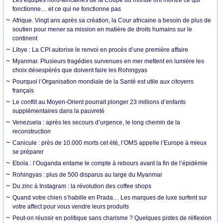
fonctionne… et ce qui ne fonctionne pas
Afrique. Vingt ans après sa création, la Cour africaine a besoin de plus de
soutien pour mener sa mission en matière de droits humains sur le
continent
Libye : La CPI autorise le renvoi en procès d’une première affaire
Myanmar. Plusieurs tragédies survenues en mer mettent en lumière les
choix désespérés que doivent faire les Rohingyas
Pourquoi l’Organisation mondiale de la Santé est utile aux citoyens
français
Le conflit au Moyen-Orient pourrait plonger 23 millions d’enfants
supplémentaires dans la pauvreté
Venezuela : après les secours d’urgence, le long chemin de la
reconstruction
Canicule : près de 10.000 morts cet été, l’OMS appelle l’Europe à mieux
se préparer
Ebola : l’Ouganda entame le compte à rebours avant la fin de l’épidémie
Rohingyas : plus de 500 disparus au large du Myanmar
Du zinc à Instagram : la révolution des coffee shops
Quand votre chien s’habille en Prada… Les marques de luxe surfent sur
votre affect pour vous vendre leurs produits
Peut-on réussir en politique sans charisme ? Quelques pistes de réflexion