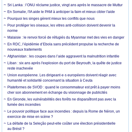
Sri Lanka : l’ONU réclame justice, vingt ans après le massacre de Muttur
En Somalie, l'IA aide le PAM à anticiper la faim et mieux cibler l'aide
Pourquoi les singes gèrent mieux les conflits que nous
Pour protéger les oiseaux, les vitres anti-collision doivent devenir la
norme
Malaisie : le renvoi forcé de réfugiés du Myanmar met des vies en danger
En RDC, l’épidémie d’Ebola sans précédent propulse la recherche de
nouveaux traitements
Afghanistan : les coupes dans l’aide aggravent la malnutrition infantile
Liban : six ans après l'explosion du port de Beyrouth, la quête de justice
reste inachevée
Union européenne. Les dirigeant·e·s européens doivent réagir avec
humanité et solidarité concernant la situation à Ceuta
Plateformes de SVOD : quand le consommateur est prêt à payer moins
cher son abonnement en échange du visionnage de publicités
En Gironde, les vulnérabilités des forêts ne disparaîtront pas avec la
fumée des incendies
Le pouvoir politique face aux incendies : depuis la Rome de Néron, un
exercice de mise en scène ?
La défaite de la Seleção peut-elle coûter une élection présidentielle
au Brésil ?