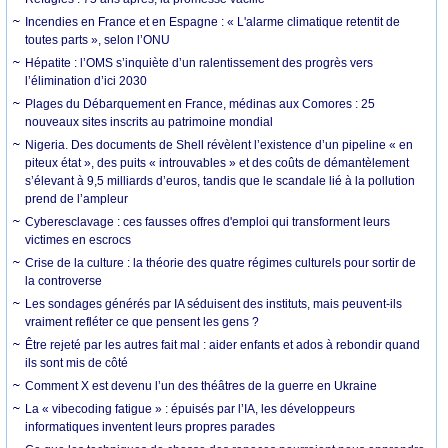
Incendies en France et en Espagne : « L'alarme climatique retentit de
toutes parts », selon l’ONU
Hépatite : l’OMS s’inquiète d’un ralentissement des progrès vers
l’élimination d’ici 2030
Plages du Débarquement en France, médinas aux Comores : 25
nouveaux sites inscrits au patrimoine mondial
Nigeria. Des documents de Shell révèlent l’existence d’un pipeline « en
piteux état », des puits « introuvables » et des coûts de démantèlement
s’élevant à 9,5 milliards d’euros, tandis que le scandale lié à la pollution
prend de l’ampleur
Cyberesclavage : ces fausses offres d'emploi qui transforment leurs
victimes en escrocs
Crise de la culture : la théorie des quatre régimes culturels pour sortir de
la controverse
Les sondages générés par IA séduisent des instituts, mais peuvent-ils
vraiment refléter ce que pensent les gens ?
Être rejeté par les autres fait mal : aider enfants et ados à rebondir quand
ils sont mis de côté
Comment X est devenu l’un des théâtres de la guerre en Ukraine
La « vibecoding fatigue » : épuisés par l’IA, les développeurs
informatiques inventent leurs propres parades