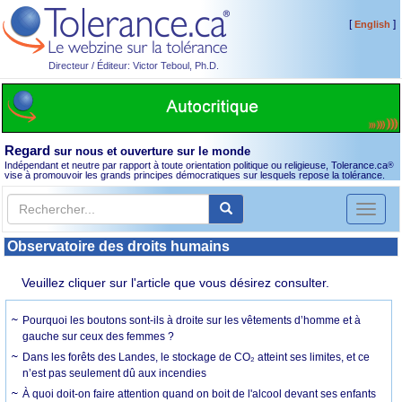
[
]
English
Directeur / Éditeur: Victor Teboul, Ph.D.
Regard
sur nous et ouverture sur le monde
Indépendant et neutre par rapport à toute orientation politique ou religieuse, Tolerance.ca
®
vise à promouvoir les grands principes démocratiques sur lesquels repose la tolérance.
Toggl
naviga
Observatoire des droits humains
Veuillez cliquer sur l'article que vous désirez consulter.
Pourquoi les boutons sont-ils à droite sur les vêtements d’homme et à
gauche sur ceux des femmes ?
Dans les forêts des Landes, le stockage de CO₂ atteint ses limites, et ce
n’est pas seulement dû aux incendies
À quoi doit-on faire attention quand on boit de l'alcool devant ses enfants