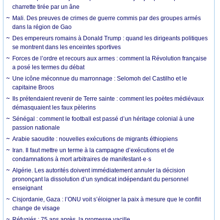
charrette tirée par un âne
Mali. Des preuves de crimes de guerre commis par des groupes armés
dans la région de Gao
Des empereurs romains à Donald Trump : quand les dirigeants politiques
se montrent dans les enceintes sportives
Forces de l’ordre et recours aux armes : comment la Révolution française
a posé les termes du débat
Une icône méconnue du marronnage : Selomoh del Castilho et le
capitaine Broos
Ils prétendaient revenir de Terre sainte : comment les poètes médiévaux
démasquaient les faux pèlerins
Sénégal : comment le football est passé d’un héritage colonial à une
passion nationale
Arabie saoudite : nouvelles exécutions de migrants éthiopiens
Iran. Il faut mettre un terme à la campagne d’exécutions et de
condamnations à mort arbitraires de manifestant·e·s
Algérie. Les autorités doivent immédiatement annuler la décision
prononçant la dissolution d’un syndicat indépendant du personnel
enseignant
Cisjordanie, Gaza : l’ONU voit s’éloigner la paix à mesure que le conflit
change de visage
Réfugiés : 75 ans après, la promesse vacille