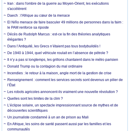
Iran : dans l'ombre de la guerre au Moyen-Orient, les exécutions
s'accélèrent
Daech : l'Afrique au cœur de la menace
El Niño menace de faire basculer 49 millions de personnes dans la faim :
le PAM renforce sa riposte
Décès de Rudolph Marcus : est-ce la fin des théories analytiques
élégantes ?
Dans l’Antiquité, les Grecs n’étaient pas tous bodybuildés !
De 1940 à 1944, quel véhicule roulait en l’absence de pétrole ?
Il n’y a pas si longtemps, les grillons chantaient dans le métro parisien
Donald Trump ou la contagion du mal ordinaire
Incendies : le retour à la maison, angle mort de la gestion de crise
Renseignement : comment les services secrets sont devenus un pilier de
l’État
Les robots agricoles annoncent-ils vraiment une nouvelle révolution ?
Quelles sont les limites de la clim ?
L’éclipse solaire, un spectacle impressionnant source de mythes et de
découvertes scientifiques
Un journaliste condamné à un an de prison au Mali
En Afrique, les soins de santé passent aussi par les familles et les
communautés