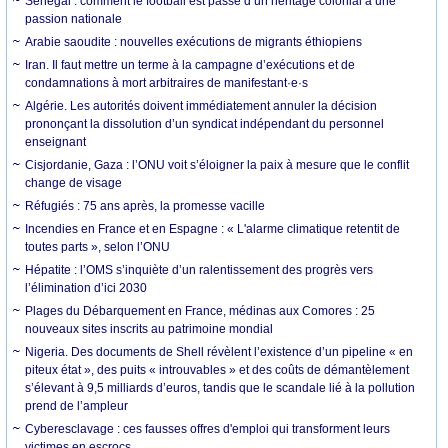
Sénégal : comment le football est passé d’un héritage colonial à une
passion nationale
Arabie saoudite : nouvelles exécutions de migrants éthiopiens
Iran. Il faut mettre un terme à la campagne d’exécutions et de
condamnations à mort arbitraires de manifestant·e·s
Algérie. Les autorités doivent immédiatement annuler la décision
prononçant la dissolution d’un syndicat indépendant du personnel
enseignant
Cisjordanie, Gaza : l’ONU voit s’éloigner la paix à mesure que le conflit
change de visage
Réfugiés : 75 ans après, la promesse vacille
Incendies en France et en Espagne : « L'alarme climatique retentit de
toutes parts », selon l’ONU
Hépatite : l’OMS s’inquiète d’un ralentissement des progrès vers
l’élimination d’ici 2030
Plages du Débarquement en France, médinas aux Comores : 25
nouveaux sites inscrits au patrimoine mondial
Nigeria. Des documents de Shell révèlent l’existence d’un pipeline « en
piteux état », des puits « introuvables » et des coûts de démantèlement
s’élevant à 9,5 milliards d’euros, tandis que le scandale lié à la pollution
prend de l’ampleur
Cyberesclavage : ces fausses offres d'emploi qui transforment leurs
victimes en escrocs