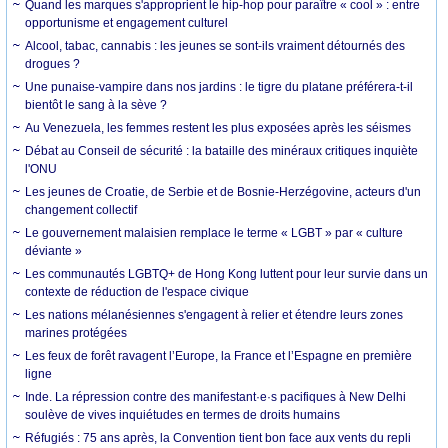
Quand les marques s'approprient le hip-hop pour paraître « cool » : entre
opportunisme et engagement culturel
Alcool, tabac, cannabis : les jeunes se sont-ils vraiment détournés des
drogues ?
Une punaise-vampire dans nos jardins : le tigre du platane préférera-t-il
bientôt le sang à la sève ?
Au Venezuela, les femmes restent les plus exposées après les séismes
Débat au Conseil de sécurité : la bataille des minéraux critiques inquiète
l'ONU
Les jeunes de Croatie, de Serbie et de Bosnie-Herzégovine, acteurs d'un
changement collectif
Le gouvernement malaisien remplace le terme « LGBT » par « culture
déviante »
Les communautés LGBTQ+ de Hong Kong luttent pour leur survie dans un
contexte de réduction de l'espace civique
Les nations mélanésiennes s'engagent à relier et étendre leurs zones
marines protégées
Les feux de forêt ravagent l’Europe, la France et l’Espagne en première
ligne
Inde. La répression contre des manifestant·e·s pacifiques à New Delhi
soulève de vives inquiétudes en termes de droits humains
Réfugiés : 75 ans après, la Convention tient bon face aux vents du repli