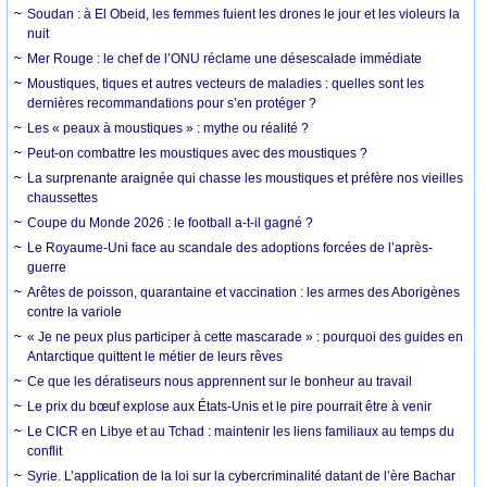
Soudan : à El Obeid, les femmes fuient les drones le jour et les violeurs la
nuit
Mer Rouge : le chef de l’ONU réclame une désescalade immédiate
Moustiques, tiques et autres vecteurs de maladies : quelles sont les
dernières recommandations pour s’en protéger ?
Les « peaux à moustiques » : mythe ou réalité ?
Peut-on combattre les moustiques avec des moustiques ?
La surprenante araignée qui chasse les moustiques et préfère nos vieilles
chaussettes
Coupe du Monde 2026 : le football a-t-il gagné ?
Le Royaume-Uni face au scandale des adoptions forcées de l’après-
guerre
Arêtes de poisson, quarantaine et vaccination : les armes des Aborigènes
contre la variole
« Je ne peux plus participer à cette mascarade » : pourquoi des guides en
Antarctique quittent le métier de leurs rêves
Ce que les dératiseurs nous apprennent sur le bonheur au travail
Le prix du bœuf explose aux États-Unis et le pire pourrait être à venir
Le CICR en Libye et au Tchad : maintenir les liens familiaux au temps du
conflit
Syrie. L’application de la loi sur la cybercriminalité datant de l’ère Bachar