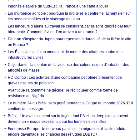
Indonésie et Asie du Sud-Est : la France a une carte à jouer
Loi d’urgence agricole : pourquoi la droite et le centre ne lâchent rien sur
les néonicotinoïdes et le stockage de l’eau
Les lanceurs d’alerte au travail se censurent, car ils sont ignorés par leur
hiérarchie. Comment éviter d’en arriver à un drame ?
Peut-on s’inspirer du Japon pour repenser la durabilité de la filière textile
en France ?
Les États-Unis et l’Iran menacent de mener des attaques contre des
infrastructures civiles
Cisjordanie : la montée de la violence des colons risque d'entraîner des
atrocités de masse
RD Congo : Les activités d’une compagnie pétrolière présentent de
graves risques de pollution
Avant que l'algorithme ne décide : le récit queer comme forme de
résistance au Nigéria
Le numéro 24 du Brésil sera porté pendant la Coupe du monde 2026. Et il
contient un message.
Brésil : Un avertissement sur la façon dont l'IA et les deepfakes peuvent
devenir un « risque excessif » pour les femmes et les filles
Forteresse Europe : le nouveau pacte sur la migration et l'asile réduira
encore davantage les chances des réfugiés LGBTQ+