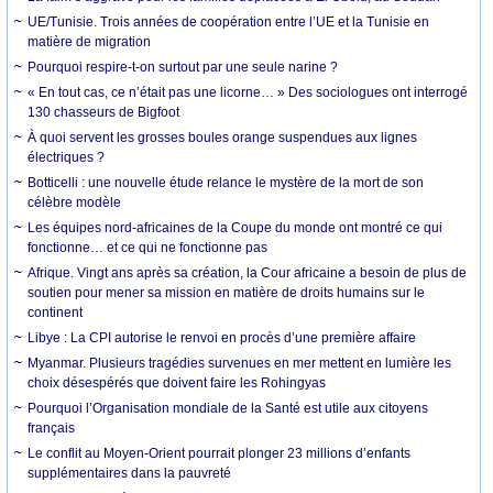
UE/Tunisie. Trois années de coopération entre l’UE et la Tunisie en
matière de migration
Pourquoi respire-t-on surtout par une seule narine ?
« En tout cas, ce n’était pas une licorne… » Des sociologues ont interrogé
130 chasseurs de Bigfoot
À quoi servent les grosses boules orange suspendues aux lignes
électriques ?
Botticelli : une nouvelle étude relance le mystère de la mort de son
célèbre modèle
Les équipes nord-africaines de la Coupe du monde ont montré ce qui
fonctionne… et ce qui ne fonctionne pas
Afrique. Vingt ans après sa création, la Cour africaine a besoin de plus de
soutien pour mener sa mission en matière de droits humains sur le
continent
Libye : La CPI autorise le renvoi en procès d’une première affaire
Myanmar. Plusieurs tragédies survenues en mer mettent en lumière les
choix désespérés que doivent faire les Rohingyas
Pourquoi l’Organisation mondiale de la Santé est utile aux citoyens
français
Le conflit au Moyen-Orient pourrait plonger 23 millions d’enfants
supplémentaires dans la pauvreté