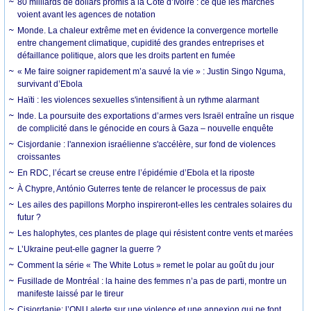
80 milliards de dollars promis à la Côte d’Ivoire : ce que les marchés
voient avant les agences de notation
Monde. La chaleur extrême met en évidence la convergence mortelle
entre changement climatique, cupidité des grandes entreprises et
défaillance politique, alors que les droits partent en fumée
« Me faire soigner rapidement m’a sauvé la vie » : Justin Singo Nguma,
survivant d’Ebola
Haïti : les violences sexuelles s'intensifient à un rythme alarmant
Inde. La poursuite des exportations d’armes vers Israël entraîne un risque
de complicité dans le génocide en cours à Gaza – nouvelle enquête
Cisjordanie : l'annexion israélienne s'accélère, sur fond de violences
croissantes
En RDC, l’écart se creuse entre l’épidémie d’Ebola et la riposte
À Chypre, António Guterres tente de relancer le processus de paix
Les ailes des papillons Morpho inspireront-elles les centrales solaires du
futur ?
Les halophytes, ces plantes de plage qui résistent contre vents et marées
L’Ukraine peut-elle gagner la guerre ?
Comment la série « The White Lotus » remet le polar au goût du jour
Fusillade de Montréal : la haine des femmes n’a pas de parti, montre un
manifeste laissé par le tireur
Cisjordanie: l’ONU alerte sur une violence et une annexion qui ne font