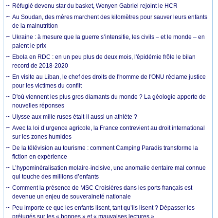
Réfugié devenu star du basket, Wenyen Gabriel rejoint le HCR
Au Soudan, des mères marchent des kilomètres pour sauver leurs enfants
de la malnutrition
Ukraine : à mesure que la guerre s’intensifie, les civils – et le monde – en
paient le prix
Ebola en RDC : en un peu plus de deux mois, l'épidémie frôle le bilan
record de 2018-2020
En visite au Liban, le chef des droits de l'homme de l'ONU réclame justice
pour les victimes du conflit
D'où viennent les plus gros diamants du monde ? La géologie apporte de
nouvelles réponses
Ulysse aux mille ruses était-il aussi un athlète ?
Avec la loi d’urgence agricole, la France contrevient au droit international
sur les zones humides
De la télévision au tourisme : comment Camping Paradis transforme la
fiction en expérience
L’hypominéralisation molaire-incisive, une anomalie dentaire mal connue
qui touche des millions d’enfants
Comment la présence de MSC Croisières dans les ports français est
devenue un enjeu de souveraineté nationale
Peu importe ce que les enfants lisent, tant qu’ils lisent ? Dépasser les
préjugés sur les « bonnes » et « mauvaises lectures »