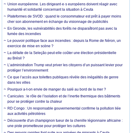
Union européenne. Les dirigeant·e·s européens doivent réagir avec
humanité et solidarité concernant la situation à Ceuta
Plateformes de SVOD : quand le consommateur est prêt à payer moins
cher son abonnement en échange du visionnage de publicités
En Gironde, les vulnérabilités des forêts ne disparaîtront pas avec la
fumée des incendies
Le pouvoir politique face aux incendies : depuis la Rome de Néron, un
exercice de mise en scène ?
La défaite de la Seleção peut-elle coûter une élection présidentielle
au Brésil ?
L’administration Trump veut priver les citoyens d’un puissant levier pour
protéger l’environnement
Ce que l’accès aux toilettes publiques révèle des inégalités de genre
dans les villes
Pourquoi a-t-on envie de manger du salé au bord de la mer ?
Canicules : le rôle de l’isolation et de l’inertie thermique des bâtiments
pour se protéger contre la chaleur
RD Congo : Un responsable gouvernemental confirme la pollution liée
aux activités pétrolières
Découverte d'un champignon tueur de la chenille légionnaire africaine :
une piste prometteuse pour protéger les cultures
Des renvois rapides font suite aux arrivées de migrants à Ceuta