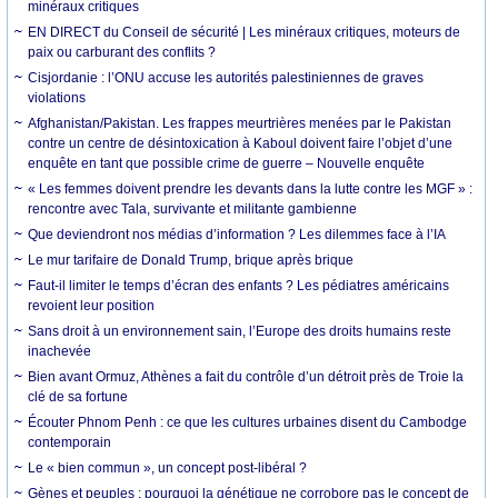
minéraux critiques
EN DIRECT du Conseil de sécurité | Les minéraux critiques, moteurs de
paix ou carburant des conflits ?
Cisjordanie : l’ONU accuse les autorités palestiniennes de graves
violations
Afghanistan/Pakistan. Les frappes meurtrières menées par le Pakistan
contre un centre de désintoxication à Kaboul doivent faire l’objet d’une
enquête en tant que possible crime de guerre – Nouvelle enquête
« Les femmes doivent prendre les devants dans la lutte contre les MGF » :
rencontre avec Tala, survivante et militante gambienne
Que deviendront nos médias d’information ? Les dilemmes face à l’IA
Le mur tarifaire de Donald Trump, brique après brique
Faut-il limiter le temps d’écran des enfants ? Les pédiatres américains
revoient leur position
Sans droit à un environnement sain, l’Europe des droits humains reste
inachevée
Bien avant Ormuz, Athènes a fait du contrôle d’un détroit près de Troie la
clé de sa fortune
Écouter Phnom Penh : ce que les cultures urbaines disent du Cambodge
contemporain
Le « bien commun », un concept post-libéral ?
Gènes et peuples : pourquoi la génétique ne corrobore pas le concept de