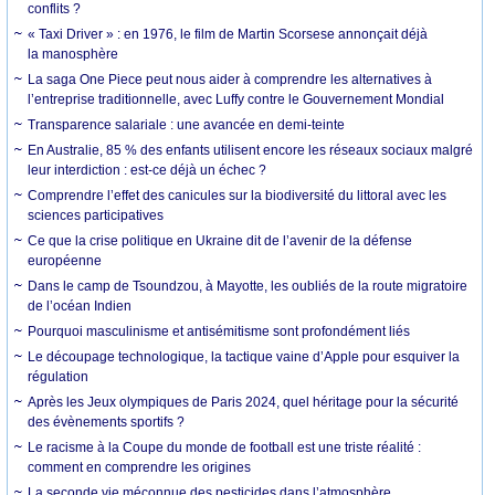
conflits ?
« Taxi Driver » : en 1976, le film de Martin Scorsese annonçait déjà
la manosphère
La saga One Piece peut nous aider à comprendre les alternatives à
l’entreprise traditionnelle, avec Luffy contre le Gouvernement Mondial
Transparence salariale : une avancée en demi-teinte
En Australie, 85 % des enfants utilisent encore les réseaux sociaux malgré
leur interdiction : est-ce déjà un échec ?
Comprendre l’effet des canicules sur la biodiversité du littoral avec les
sciences participatives
Ce que la crise politique en Ukraine dit de l’avenir de la défense
européenne
Dans le camp de Tsoundzou, à Mayotte, les oubliés de la route migratoire
de l’océan Indien
Pourquoi masculinisme et antisémitisme sont profondément liés
Le découpage technologique, la tactique vaine d’Apple pour esquiver la
régulation
Après les Jeux olympiques de Paris 2024, quel héritage pour la sécurité
des évènements sportifs ?
Le racisme à la Coupe du monde de football est une triste réalité :
comment en comprendre les origines
La seconde vie méconnue des pesticides dans l’atmosphère