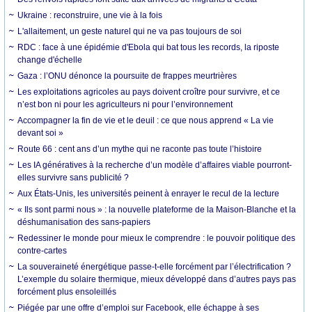
Ukraine : reconstruire, une vie à la fois
L'allaitement, un geste naturel qui ne va pas toujours de soi
RDC : face à une épidémie d'Ebola qui bat tous les records, la riposte
change d'échelle
Gaza : l’ONU dénonce la poursuite de frappes meurtrières
Les exploitations agricoles au pays doivent croître pour survivre, et ce
n’est bon ni pour les agriculteurs ni pour l’environnement
Accompagner la fin de vie et le deuil : ce que nous apprend « La vie
devant soi »
Route 66 : cent ans d’un mythe qui ne raconte pas toute l’histoire
Les IA génératives à la recherche d’un modèle d’affaires viable pourront-
elles survivre sans publicité ?
Aux États-Unis, les universités peinent à enrayer le recul de la lecture
« Ils sont parmi nous » : la nouvelle plateforme de la Maison-Blanche et la
déshumanisation des sans-papiers
Redessiner le monde pour mieux le comprendre : le pouvoir politique des
contre-cartes
La souveraineté énergétique passe-t-elle forcément par l’électrification ?
L’exemple du solaire thermique, mieux développé dans d’autres pays pas
forcément plus ensoleillés
Piégée par une offre d’emploi sur Facebook, elle échappe à ses