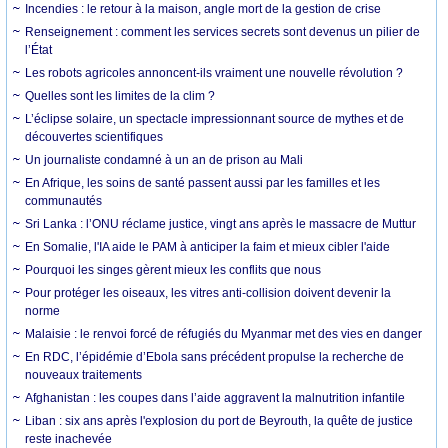
Incendies : le retour à la maison, angle mort de la gestion de crise
Renseignement : comment les services secrets sont devenus un pilier de
l’État
Les robots agricoles annoncent-ils vraiment une nouvelle révolution ?
Quelles sont les limites de la clim ?
L’éclipse solaire, un spectacle impressionnant source de mythes et de
découvertes scientifiques
Un journaliste condamné à un an de prison au Mali
En Afrique, les soins de santé passent aussi par les familles et les
communautés
Sri Lanka : l’ONU réclame justice, vingt ans après le massacre de Muttur
En Somalie, l'IA aide le PAM à anticiper la faim et mieux cibler l'aide
Pourquoi les singes gèrent mieux les conflits que nous
Pour protéger les oiseaux, les vitres anti-collision doivent devenir la
norme
Malaisie : le renvoi forcé de réfugiés du Myanmar met des vies en danger
En RDC, l’épidémie d’Ebola sans précédent propulse la recherche de
nouveaux traitements
Afghanistan : les coupes dans l’aide aggravent la malnutrition infantile
Liban : six ans après l'explosion du port de Beyrouth, la quête de justice
reste inachevée