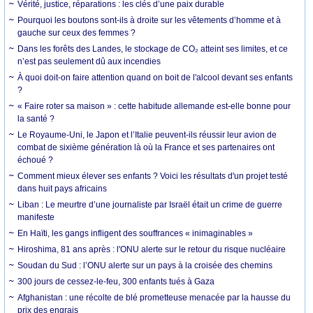
Vérité, justice, réparations : les clés d’une paix durable
Pourquoi les boutons sont-ils à droite sur les vêtements d’homme et à
gauche sur ceux des femmes ?
Dans les forêts des Landes, le stockage de CO₂ atteint ses limites, et ce
n’est pas seulement dû aux incendies
À quoi doit-on faire attention quand on boit de l'alcool devant ses enfants
?
« Faire roter sa maison » : cette habitude allemande est-elle bonne pour
la santé ?
Le Royaume-Uni, le Japon et l’Italie peuvent-ils réussir leur avion de
combat de sixième génération là où la France et ses partenaires ont
échoué ?
Comment mieux élever ses enfants ? Voici les résultats d'un projet testé
dans huit pays africains
Liban : Le meurtre d’une journaliste par Israël était un crime de guerre
manifeste
En Haïti, les gangs infligent des souffrances « inimaginables »
Hiroshima, 81 ans après : l'ONU alerte sur le retour du risque nucléaire
Soudan du Sud : l’ONU alerte sur un pays à la croisée des chemins
300 jours de cessez-le-feu, 300 enfants tués à Gaza
Afghanistan : une récolte de blé prometteuse menacée par la hausse du
prix des engrais