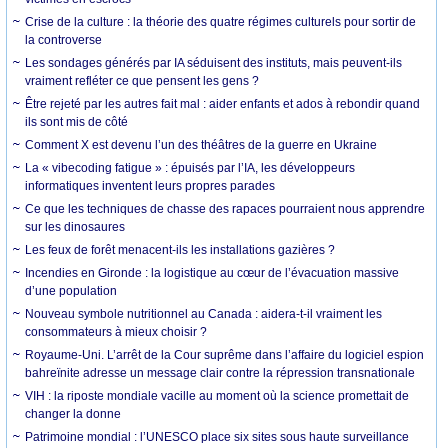
Crise de la culture : la théorie des quatre régimes culturels pour sortir de
la controverse
Les sondages générés par IA séduisent des instituts, mais peuvent-ils
vraiment refléter ce que pensent les gens ?
Être rejeté par les autres fait mal : aider enfants et ados à rebondir quand
ils sont mis de côté
Comment X est devenu l’un des théâtres de la guerre en Ukraine
La « vibecoding fatigue » : épuisés par l’IA, les développeurs
informatiques inventent leurs propres parades
Ce que les techniques de chasse des rapaces pourraient nous apprendre
sur les dinosaures
Les feux de forêt menacent-ils les installations gazières ?
Incendies en Gironde : la logistique au cœur de l’évacuation massive
d’une population
Nouveau symbole nutritionnel au Canada : aidera-t-il vraiment les
consommateurs à mieux choisir ?
Royaume-Uni. L’arrêt de la Cour suprême dans l’affaire du logiciel espion
bahreïnite adresse un message clair contre la répression transnationale
VIH : la riposte mondiale vacille au moment où la science promettait de
changer la donne
Patrimoine mondial : l’UNESCO place six sites sous haute surveillance