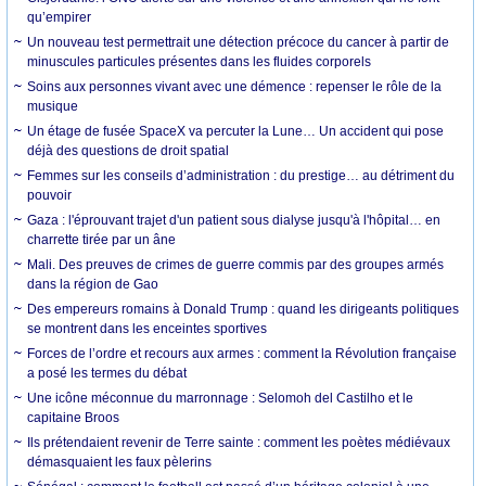
qu’empirer
Un nouveau test permettrait une détection précoce du cancer à partir de
minuscules particules présentes dans les fluides corporels
Soins aux personnes vivant avec une démence : repenser le rôle de la
musique
Un étage de fusée SpaceX va percuter la Lune… Un accident qui pose
déjà des questions de droit spatial
Femmes sur les conseils d’administration : du prestige… au détriment du
pouvoir
Gaza : l'éprouvant trajet d'un patient sous dialyse jusqu'à l'hôpital… en
charrette tirée par un âne
Mali. Des preuves de crimes de guerre commis par des groupes armés
dans la région de Gao
Des empereurs romains à Donald Trump : quand les dirigeants politiques
se montrent dans les enceintes sportives
Forces de l’ordre et recours aux armes : comment la Révolution française
a posé les termes du débat
Une icône méconnue du marronnage : Selomoh del Castilho et le
capitaine Broos
Ils prétendaient revenir de Terre sainte : comment les poètes médiévaux
démasquaient les faux pèlerins