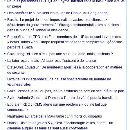
Pour les personnes LGBTQ+ en Égypte, Internet est à la fois un lien vital et
un piège
Des caméras IA surveillent les routes de Dhaka, au Bangladesh
Russie. Le projet de loi qui imposerait de vastes restrictions aux
détracteurs du gouvernement à l’étranger instrumentalise les sanctions
dans le but de bâillonner la dissidence
Europe/Israël et TPO. Les États membres de l’UE autorisant la vente des
« Israel Bonds » en Europe risquent de se rendre complices du génocide
perpétré à Gaza
Covid long : et si ce n’était pas une seule maladie, mais plusieurs ?
La faim recule, mais l’Afrique reste l’épicentre de la crise
États-Unis/Équateur : De nombreux abus liés à la coopération en matière
de sécurité
Ukraine : l’ONU dénonce une hausse spectaculaire du nombre de
victimes civiles
Gaza : cessez-le-feu ou pas, les Palestiniens ne sont en sécurité nulle part
Syrie : António Guterres à Damas, à l'heure de vérité pour la transition
Ebola en RDC : l’OMS alerte sur une épidémie « qui ne fait que
commencer »
Naufrages au large de la Mauritanie : 144 morts ou disparus
Dans « Histoire de jouets 5 », c’est la technologie vs les jouets – un
dilemme auquel les familles sont aussi confrontées