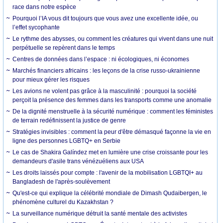
race dans notre espèce
Pourquoi l’IA vous dit toujours que vous avez une excellente idée, ou
l’effet sycophante
Le rythme des abysses, ou comment les créatures qui vivent dans une nuit
perpétuelle se repèrent dans le temps
Centres de données dans l’espace : ni écologiques, ni économes
Marchés financiers africains : les leçons de la crise russo-ukrainienne
pour mieux gérer les risques
Les avions ne volent pas grâce à la masculinité : pourquoi la société
perçoit la présence des femmes dans les transports comme une anomalie
De la dignité menstruelle à la sécurité numérique : comment les féministes
de terrain redéfinissent la justice de genre
Stratégies invisibles : comment la peur d'être démasqué façonne la vie en
ligne des personnes LGBTQ+ en Serbie
Le cas de Shakira Galíndez met en lumière une crise croissante pour les
demandeurs d'asile trans vénézuéliens aux USA
Les droits laissés pour compte : l'avenir de la mobilisation LGBTQI+ au
Bangladesh de l'après-soulèvement
Qu'est-ce qui explique la célébrité mondiale de Dimash Qudaibergen, le
phénomène culturel du Kazakhstan ?
La surveillance numérique détruit la santé mentale des activistes