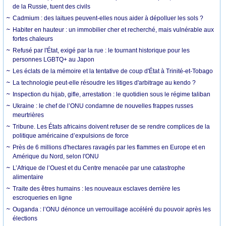
de la Russie, tuent des civils
Cadmium : des laitues peuvent-elles nous aider à dépolluer les sols ?
Habiter en hauteur : un immobilier cher et recherché, mais vulnérable aux
fortes chaleurs
Refusé par l'État, exigé par la rue : le tournant historique pour les
personnes LGBTQ+ au Japon
Les éclats de la mémoire et la tentative de coup d'État à Trinité-et-Tobago
La technologie peut-elle résoudre les litiges d'arbitrage au kendo ?
Inspection du hijab, gifle, arrestation : le quotidien sous le régime taliban
Ukraine : le chef de l’ONU condamne de nouvelles frappes russes
meurtrières
Tribune. Les États africains doivent refuser de se rendre complices de la
politique américaine d’expulsions de force
Près de 6 millions d'hectares ravagés par les flammes en Europe et en
Amérique du Nord, selon l'ONU
L’Afrique de l’Ouest et du Centre menacée par une catastrophe
alimentaire
Traite des êtres humains : les nouveaux esclaves derrière les
escroqueries en ligne
Ouganda : l’ONU dénonce un verrouillage accéléré du pouvoir après les
élections