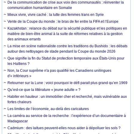
De la communication de crise aux voix des communautés : réinventer la
communication humanitaire en Somalie
Mieux vivre, vivre caché : la lutte des femmes trans en Syrie
Vente de la Coupe du monde : le bras de fer entre la FIFA et l’Europe
Kazakhstan : relance du débat sur la sécurité publique et les politiques en
matière de bien-être animal à la suite de réformes relatives à la gestion
des animaux errants
La mise en scène nationaliste contre les traditions du Bushido : les débats
autour des nettoyages de stade pendant la Coupe du monde 2026
Que signifie la fin du Statut de protection temporaire aux États-Unis pour
les Haïtiens ?
Non, la Cour suprême n'a pas qualifié les Canadiens unilingues
d'« inférieurs »
Retourner sur la Lune : voici pourquoi le défi parait plus grand qu’en 1969
Qu’est-ce que la littérature « jeune adulte » ?
Habiter en hauteur : un immobilier cher et recherché, mais vulnérable aux
fortes chaleurs
Les limites de l’économie, au-delà des caricatures
La caméra au service de la recherche : l’expérience d’un documentaire à
Madagascar
Cadmium : des laitues peuvent-elles nous aider à dépolluer les sols ?