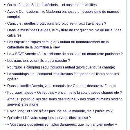
On expédie au Sud nos déchets… et nos responsabilités
Avec « Confessions II », Madonna orchestre un écosystème de marque
complet
Canicule : quelles protections le droit offre-t-il aux travailleurs ?
Dans le massif des Bauges, le mystère de l’or qu'on trouve au milieu des
calcaires
Les enjeux politiques et religieux autour du bombardement de la
cathédrale de la Dormition à Kiev
Le « SAVE America Act » : réforme de bon sens ou manœuvre partisane ?
Les gauchers votent-ils plus à gauche ?
Pourquoi le camping séduit toujours autant (alors que tout a changé)
La sonobiopsie ou comment les ultrasons font parler les tissus sans les
opérer
Dans la famille Darwin, vous connaissiez Charles, découvrez Francis
Pourquoi l’algue « Ostreopsis » envahit-elle la côte basque chaque été ?
Afrique : pourquoi les décisions des tribunaux des droits humains restent
souvent lettre morte
Covid long : et si ce n'était pas une seule maladie, mais plusieurs ?
Qu’arrive-t-il à votre sang lorsque vous êtes stressé ?
« Vos trajets quotidiens sont plus dangereux que mon ancien métier »