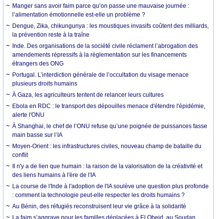
Manger sans avoir faim parce qu’on passe une mauvaise journée :
l’alimentation émotionnelle est-elle un problème ?
Dengue, Zika, chikungunya : les moustiques invasifs coûtent des milliards,
la prévention reste à la traîne
Inde. Des organisations de la société civile réclament l’abrogation des
amendements répressifs à la réglementation sur les financements
étrangers des ONG
Portugal. L’interdiction générale de l’occultation du visage menace
plusieurs droits humains
À Gaza, les agriculteurs tentent de relancer leurs cultures
Ebola en RDC : le transport des dépouilles menace d'étendre l'épidémie,
alerte l'ONU
À Shanghai, le chef de l’ONU refuse qu’une poignée de puissances fasse
main basse sur l’IA
Moyen-Orient : les infrastructures civiles, nouveau champ de bataille du
conflit
Il n'y a de lien que humain : la raison de la valorisation de la créativité et
des liens humains à l'ère de l'IA
La course de l'Inde à l'adoption de l'IA soulève une question plus profonde
: comment la technologie peut-elle respecter les droits humains ?
Au Bénin, des réfugiés reconstruisent leur vie grâce à la solidarité
La faim s’aggrave pour les familles déplacées à El Obeid, au Soudan