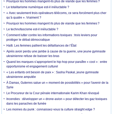
Pourquoi les hommes mangent-ils plus de viande que les femmes ?
Le totalitarisme numérique est-il inéluctable ?
« Avec seulement trois opérateurs télécoms, ce sera forcément plus cher
qu’à quatre ». Vraiment ?
Pourquoi les hommes mangent ils plus de viande que les femmes ?
Le technofascisme est-il inéluctable ?
Comment lutter contre les informations toxiques : trois leviers pour
protéger le débat démocratique
Haïti. Les femmes pallient les défaillances de l’État
Après avoir perdu une jambe à cause de la guerre, une jeune gymnaste
ukrainienne refuse de baisser les bras
Quand les marques s’approprient le hip-hop pour paraître « cool » : entre
opportunisme et engagement culturel
« Les enfants ont besoin de paix » : Sasha Paskal, jeune gymnaste
ukrainienne amputée
À Damas, Guterres salue un « moment de possibilités » pour l'avenir de la
Syrie
Le Procureur de la Cour pénale internationale Karim Khan révoqué
Incendies : développer un « drone-avion » pour détecter les gaz toxiques
dans les panaches de fumée
Les moines du punk : connaissez-vous la culture straight edge ?