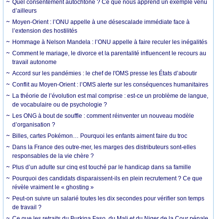
Quel consentement autochtone ? Ce que nous apprend un exemple venu
d’ailleurs
Moyen-Orient : l’ONU appelle à une désescalade immédiate face à
l’extension des hostilités
Hommage à Nelson Mandela : l’ONU appelle à faire reculer les inégalités
Comment le mariage, le divorce et la parentalité influencent le recours au
travail autonome
Accord sur les pandémies : le chef de l'OMS presse les États d’aboutir
Conflit au Moyen-Orient : l’OMS alerte sur les conséquences humanitaires
La théorie de l’évolution est mal comprise : est-ce un problème de langue,
de vocabulaire ou de psychologie ?
Les ONG à bout de souffle : comment réinventer un nouveau modèle
d’organisation ?
Billes, cartes Pokémon… Pourquoi les enfants aiment faire du troc
Dans la France des outre-mer, les marges des distributeurs sont-elles
responsables de la vie chère ?
Plus d’un adulte sur cinq est touché par le handicap dans sa famille
Pourquoi des candidats disparaissent-ils en plein recrutement ? Ce que
révèle vraiment le « ghosting »
Peut-on suivre un salarié toutes les dix secondes pour vérifier son temps
de travail ?
Ce que les retraits du Burkina Faso, du Mali et du Niger de la Cour pénale