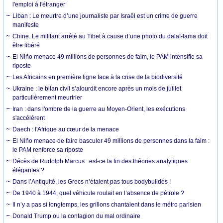
l'emploi à l'étranger
Liban : Le meurtre d’une journaliste par Israël est un crime de guerre
manifeste
Chine. Le militant arrêté au Tibet à cause d’une photo du dalaï-lama doit
être libéré
El Niño menace 49 millions de personnes de faim, le PAM intensifie sa
riposte
Les Africains en première ligne face à la crise de la biodiversité
Ukraine : le bilan civil s’alourdit encore après un mois de juillet
particulièrement meurtrier
Iran : dans l'ombre de la guerre au Moyen-Orient, les exécutions
s'accélèrent
Daech : l'Afrique au cœur de la menace
El Niño menace de faire basculer 49 millions de personnes dans la faim :
le PAM renforce sa riposte
Décès de Rudolph Marcus : est-ce la fin des théories analytiques
élégantes ?
Dans l’Antiquité, les Grecs n’étaient pas tous bodybuildés !
De 1940 à 1944, quel véhicule roulait en l’absence de pétrole ?
Il n’y a pas si longtemps, les grillons chantaient dans le métro parisien
Donald Trump ou la contagion du mal ordinaire