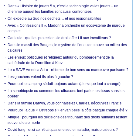
Dans « Histoire de jouets 5 », c’est la technologie vs les jouets – un
dilemme auquel les familles sont aussi confrontées
On expédie au Sud nos déchets… et nos responsabilités
Avec « Confessions II », Madonna orchestre un écosystème de marque
complet
Canicule : quelles protections le droit offre-t-il aux travailleurs ?
Dans le massif des Bauges, le mystère de l’or qu'on trouve au milieu des
calcaires
Les enjeux politiques et religieux autour du bombardement de la
cathédrale de la Dormition à Kiev
Le « SAVE America Act » : réforme de bon sens ou manœuvre partisane ?
Les gauchers votent-ils plus à gauche ?
Pourquoi le camping séduit toujours autant (alors que tout a changé)
La sonobiopsie ou comment les ultrasons font parler les tissus sans les
opérer
Dans la famille Darwin, vous connaissiez Charles, découvrez Francis
Pourquoi l’algue « Ostreopsis » envahit-elle la côte basque chaque été ?
Afrique : pourquoi les décisions des tribunaux des droits humains restent
souvent lettre morte
Covid long : et si ce n'était pas une seule maladie, mais plusieurs ?