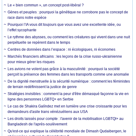
Le « bien commun », un concept post-libéral ?
Gènes et peuples : pourquoi la génétique ne corrobore pas le concept de
race dans notre espèce
Pourquoi l’IA vous dit toujours que vous avez une excellente idée, ou
l’effet sycophante
Le rythme des abysses, ou comment les créatures qui vivent dans une nuit
perpétuelle se repèrent dans le temps
Centres de données dans l’espace : ni écologiques, ni économes
Marchés financiers africains : les leçons de la crise russo-ukrainienne
pour mieux gérer les risques
Les avions ne volent pas grâce à la masculinité : pourquoi la société
perçoit la présence des femmes dans les transports comme une anomalie
De la dignité menstruelle à la sécurité numérique : comment les féministes
de terrain redéfinissent la justice de genre
Stratégies invisibles : comment la peur d'être démasqué façonne la vie en
ligne des personnes LGBTQ+ en Serbie
Le cas de Shakira Galíndez met en lumière une crise croissante pour les
demandeurs d'asile trans vénézuéliens aux USA
Les droits laissés pour compte : l'avenir de la mobilisation LGBTQI+ au
Bangladesh de l'après-soulèvement
Qu'est-ce qui explique la célébrité mondiale de Dimash Qudaibergen, le