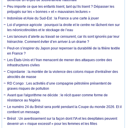
Peu importe ce que les enfants lisent, tant qu’ils lisent ? Dépasser les
préjugés sur les « bonnes » et « mauvaises lectures »
Indonésie et Asie du Sud-Est : la France a une carte à jouer
Loi d’urgence agricole : pourquoi la droite et le centre ne lâchent rien sur
les néonicotinoïdes et le stockage de l’eau
Les lanceurs d’alerte au travail se censurent, car ils sont ignorés par leur
hiérarchie. Comment éviter d’en arriver à un drame ?
Peut-on s’inspirer du Japon pour repenser la durabilité de la filière textile
en France ?
Les États-Unis et l’Iran menacent de mener des attaques contre des
infrastructures civiles
Cisjordanie : la montée de la violence des colons risque d'entraîner des
atrocités de masse
RD Congo : Les activités d’une compagnie pétrolière présentent de
graves risques de pollution
Avant que l'algorithme ne décide : le récit queer comme forme de
résistance au Nigéria
Le numéro 24 du Brésil sera porté pendant la Coupe du monde 2026. Et il
contient un message.
Brésil : Un avertissement sur la façon dont l'IA et les deepfakes peuvent
devenir un « risque excessif » pour les femmes et les filles