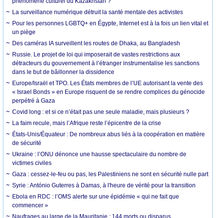
phénomène culturel du Kazakhstan ?
La surveillance numérique détruit la santé mentale des activistes
Pour les personnes LGBTQ+ en Égypte, Internet est à la fois un lien vital et
un piège
Des caméras IA surveillent les routes de Dhaka, au Bangladesh
Russie. Le projet de loi qui imposerait de vastes restrictions aux
détracteurs du gouvernement à l’étranger instrumentalise les sanctions
dans le but de bâillonner la dissidence
Europe/Israël et TPO. Les États membres de l’UE autorisant la vente des
« Israel Bonds » en Europe risquent de se rendre complices du génocide
perpétré à Gaza
Covid long : et si ce n’était pas une seule maladie, mais plusieurs ?
La faim recule, mais l’Afrique reste l’épicentre de la crise
États-Unis/Équateur : De nombreux abus liés à la coopération en matière
de sécurité
Ukraine : l’ONU dénonce une hausse spectaculaire du nombre de
victimes civiles
Gaza : cessez-le-feu ou pas, les Palestiniens ne sont en sécurité nulle part
Syrie : António Guterres à Damas, à l'heure de vérité pour la transition
Ebola en RDC : l’OMS alerte sur une épidémie « qui ne fait que
commencer »
Naufrages au large de la Mauritanie : 144 morts ou disparus