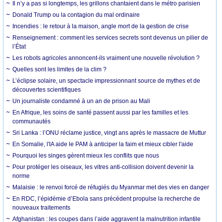
Il n’y a pas si longtemps, les grillons chantaient dans le métro parisien
Donald Trump ou la contagion du mal ordinaire
Incendies : le retour à la maison, angle mort de la gestion de crise
Renseignement : comment les services secrets sont devenus un pilier de
l’État
Les robots agricoles annoncent-ils vraiment une nouvelle révolution ?
Quelles sont les limites de la clim ?
L’éclipse solaire, un spectacle impressionnant source de mythes et de
découvertes scientifiques
Un journaliste condamné à un an de prison au Mali
En Afrique, les soins de santé passent aussi par les familles et les
communautés
Sri Lanka : l’ONU réclame justice, vingt ans après le massacre de Muttur
En Somalie, l'IA aide le PAM à anticiper la faim et mieux cibler l'aide
Pourquoi les singes gèrent mieux les conflits que nous
Pour protéger les oiseaux, les vitres anti-collision doivent devenir la
norme
Malaisie : le renvoi forcé de réfugiés du Myanmar met des vies en danger
En RDC, l’épidémie d’Ebola sans précédent propulse la recherche de
nouveaux traitements
Afghanistan : les coupes dans l’aide aggravent la malnutrition infantile