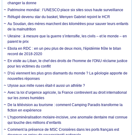
changer la donne
Patrimoine mondial : l’UNESCO place six sites sous haute surveillance
Réfugié devenu star du basket, Wenyen Gabriel rejoint le HCR
Au Soudan, des mères marchent des kilomètres pour sauver leurs enfants
de la malnutrition
Ukraine : à mesure que la guerre s’intensifie, les civils – et le monde – en
paient le prix
Ebola en RDC : en un peu plus de deux mois, l'épidémie frôle le bilan
record de 2018-2020
En visite au Liban, le chef des droits de l'homme de l'ONU réclame justice
pour les victimes du conflit
D'où viennent les plus gros diamants du monde ? La géologie apporte de
nouvelles réponses
Ulysse aux mille ruses était-il aussi un athlète ?
Avec la loi d’urgence agricole, la France contrevient au droit international
sur les zones humides
De la télévision au tourisme : comment Camping Paradis transforme la
fiction en expérience
L’hypominéralisation molaire-incisive, une anomalie dentaire mal connue
qui touche des millions d’enfants
Comment la présence de MSC Croisières dans les ports français est
devenue un enjeu de souveraineté nationale