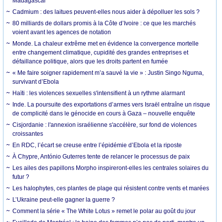
Madagascar
Cadmium : des laitues peuvent-elles nous aider à dépolluer les sols ?
80 milliards de dollars promis à la Côte d’Ivoire : ce que les marchés
voient avant les agences de notation
Monde. La chaleur extrême met en évidence la convergence mortelle
entre changement climatique, cupidité des grandes entreprises et
défaillance politique, alors que les droits partent en fumée
« Me faire soigner rapidement m’a sauvé la vie » : Justin Singo Nguma,
survivant d’Ebola
Haïti : les violences sexuelles s'intensifient à un rythme alarmant
Inde. La poursuite des exportations d’armes vers Israël entraîne un risque
de complicité dans le génocide en cours à Gaza – nouvelle enquête
Cisjordanie : l'annexion israélienne s'accélère, sur fond de violences
croissantes
En RDC, l’écart se creuse entre l’épidémie d’Ebola et la riposte
À Chypre, António Guterres tente de relancer le processus de paix
Les ailes des papillons Morpho inspireront-elles les centrales solaires du
futur ?
Les halophytes, ces plantes de plage qui résistent contre vents et marées
L’Ukraine peut-elle gagner la guerre ?
Comment la série « The White Lotus » remet le polar au goût du jour