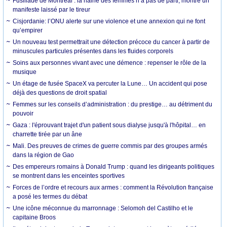
Fusillade de Montréal : la haine des femmes n’a pas de parti, montre un
manifeste laissé par le tireur
Cisjordanie: l’ONU alerte sur une violence et une annexion qui ne font
qu’empirer
Un nouveau test permettrait une détection précoce du cancer à partir de
minuscules particules présentes dans les fluides corporels
Soins aux personnes vivant avec une démence : repenser le rôle de la
musique
Un étage de fusée SpaceX va percuter la Lune… Un accident qui pose
déjà des questions de droit spatial
Femmes sur les conseils d’administration : du prestige… au détriment du
pouvoir
Gaza : l'éprouvant trajet d'un patient sous dialyse jusqu'à l'hôpital… en
charrette tirée par un âne
Mali. Des preuves de crimes de guerre commis par des groupes armés
dans la région de Gao
Des empereurs romains à Donald Trump : quand les dirigeants politiques
se montrent dans les enceintes sportives
Forces de l’ordre et recours aux armes : comment la Révolution française
a posé les termes du débat
Une icône méconnue du marronnage : Selomoh del Castilho et le
capitaine Broos