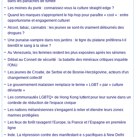
dans les panaches de fumée
Les moines du punk : connaissez-vous la culture straight edge ?
Quand les marques s'approprient le hip-hop pour paraître « cool » : entre
opportunisme et engagement culturel
Alcool, tabac, cannabis : les jeunes se sont-ils vraiment détournés des
drogues ?
Une punaise-vampire dans nos jardins : le tigre du platane préférera-t-il
bientôt le sang à la sève ?
Au Venezuela, les femmes restent les plus exposées après les séismes
Débat au Conseil de sécurité : la bataille des minéraux critiques inquiète
l'ONU
Les jeunes de Croatie, de Serbie et de Bosnie-Herzégovine, acteurs d'un
changement collectif
Le gouvernement malaisien remplace le terme « LGBT » par « culture
déviante »
Les communautés LGBTQ+ de Hong Kong luttent pour leur survie dans un
contexte de réduction de l'espace civique
Les nations mélanésiennes s'engagent à relier et étendre leurs zones
marines protégées
Les feux de forêt ravagent l’Europe, la France et l’Espagne en première
ligne
Inde. La répression contre des manifestant·e·s pacifiques à New Delhi