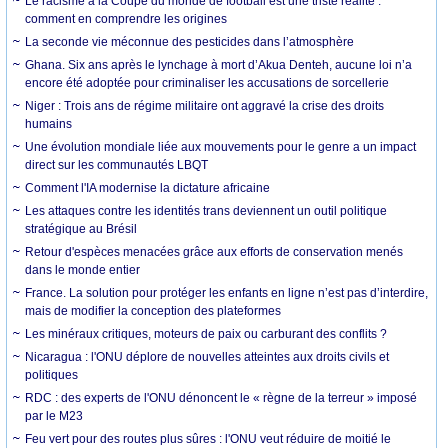
Le racisme à la Coupe du monde de football est une triste réalité :
comment en comprendre les origines
La seconde vie méconnue des pesticides dans l’atmosphère
Ghana. Six ans après le lynchage à mort d’Akua Denteh, aucune loi n’a
encore été adoptée pour criminaliser les accusations de sorcellerie
Niger : Trois ans de régime militaire ont aggravé la crise des droits
humains
Une évolution mondiale liée aux mouvements pour le genre a un impact
direct sur les communautés LBQT
Comment l'IA modernise la dictature africaine
Les attaques contre les identités trans deviennent un outil politique
stratégique au Brésil
Retour d'espèces menacées grâce aux efforts de conservation menés
dans le monde entier
France. La solution pour protéger les enfants en ligne n’est pas d’interdire,
mais de modifier la conception des plateformes
Les minéraux critiques, moteurs de paix ou carburant des conflits ?
Nicaragua : l'ONU déplore de nouvelles atteintes aux droits civils et
politiques
RDC : des experts de l'ONU dénoncent le « règne de la terreur » imposé
par le M23
Feu vert pour des routes plus sûres : l'ONU veut réduire de moitié le