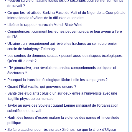
Peut-on suivre un salarié toutes les dix secondes pour vérifier son temps
de travail ?
Ce que les retraits du Burkina Faso, du Mali et du Niger de la Cour pénale
internationale révèlent de la diffusion autoritaire
Libérez le rappeur marocain Mehdi Black Wind
Compétences : comment les jeunes peuvent préparer leur avenir à l’ère
de l’IA
Ukraine : un remaniement qui révèle les fractures au sein du premier
cercle de Volodymyr Zelensky
Les centres de données spatiaux posent aussi des risques écologiques.
Qu’en dit le droit ?
L’IA générative, une révolution dans les comportements politiques et
électoraux ?
Pourquoi la transition écologique fâche-t-elle les campagnes ?
Quand l’État vacille, qui gouverne encore ?
Santé des étudiants : plus d’un sur deux entre à l’université avec une
fragilité physique ou mentale
Taylor au pays des Soviets : quand Lénine s'inspirait de l'organisation
scientifique du travail
Haïti : des lueurs d’espoir malgré la violence des gangs et l’incertitude
politique
Se faire attacher pour résister aux Sirènes : ce que le choix d’Ulysse