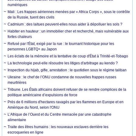
numériques
Mali : Les frappes aériennes menées par « Africa Corps », sous le contrôle
de la Russie, tuent des civils
Cadmium : des laitues peuvent-elles nous aider à dépolluer les sols ?
Habiter en hauteur : un immobilier cher et recherché, mais vulnérable aux
fortes chaleurs
Refusé par l'État, exigé par la rue : le tournant historique pour les
personnes LGBTQ+ au Japon
Les éclats de la mémoire et la tentative de coup d'État à Trinité-et-Tobago
La technologie peut-elle résoudre les litiges d'arbitrage au kendo ?
Inspection du hijab, gifle, arrestation : le quotidien sous le régime taliban
Ukraine : le chef de l’ONU condamne de nouvelles frappes russes
meurtrières
Tribune. Les États africains doivent refuser de se rendre complices de la
politique américaine d’expulsions de force
Près de 6 millions d'hectares ravagés par les flammes en Europe et en
Amérique du Nord, selon l'ONU
L’Afrique de l’Ouest et du Centre menacée par une catastrophe
alimentaire
Traite des êtres humains : les nouveaux esclaves derrière les
escroqueries en ligne