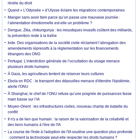
révèle du droit
Quand « L’Odyssée » d’Ulysse éclaire les migrations contemporaines
Manger sans avoir faim parce qu’on passe une mauvaise journée :
l’alimentation émotionnelle est-elle un problème ?
Dengue, Zika, chikungunya : les moustiques invasifs coûtent des milliards,
la prévention reste à la traîne
Inde. Des organisations de la société civile réclament l’abrogation des
amendements répressifs à la réglementation sur les financements
étrangers des ONG
Portugal. L’interdiction générale de l’occultation du visage menace
plusieurs droits humains
À Gaza, les agriculteurs tentent de relancer leurs cultures
Ebola en RDC : le transport des dépouilles menace d'étendre l'épidémie,
alerte l'ONU
À Shanghai, le chef de l’ONU refuse qu’une poignée de puissances fasse
main basse sur l’IA
Moyen-Orient : les infrastructures civiles, nouveau champ de bataille du
conflit
Il n'y a de lien que humain : la raison de la valorisation de la créativité et
des liens humains à l'ère de l'IA
La course de l'Inde à l'adoption de l'IA soulève une question plus profonde
: comment la technologie peut-elle respecter les droits humains ?