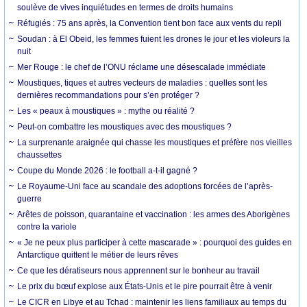
soulève de vives inquiétudes en termes de droits humains
Réfugiés : 75 ans après, la Convention tient bon face aux vents du repli
Soudan : à El Obeid, les femmes fuient les drones le jour et les violeurs la
nuit
Mer Rouge : le chef de l’ONU réclame une désescalade immédiate
Moustiques, tiques et autres vecteurs de maladies : quelles sont les
dernières recommandations pour s’en protéger ?
Les « peaux à moustiques » : mythe ou réalité ?
Peut-on combattre les moustiques avec des moustiques ?
La surprenante araignée qui chasse les moustiques et préfère nos vieilles
chaussettes
Coupe du Monde 2026 : le football a-t-il gagné ?
Le Royaume-Uni face au scandale des adoptions forcées de l’après-
guerre
Arêtes de poisson, quarantaine et vaccination : les armes des Aborigènes
contre la variole
« Je ne peux plus participer à cette mascarade » : pourquoi des guides en
Antarctique quittent le métier de leurs rêves
Ce que les dératiseurs nous apprennent sur le bonheur au travail
Le prix du bœuf explose aux États-Unis et le pire pourrait être à venir
Le CICR en Libye et au Tchad : maintenir les liens familiaux au temps du