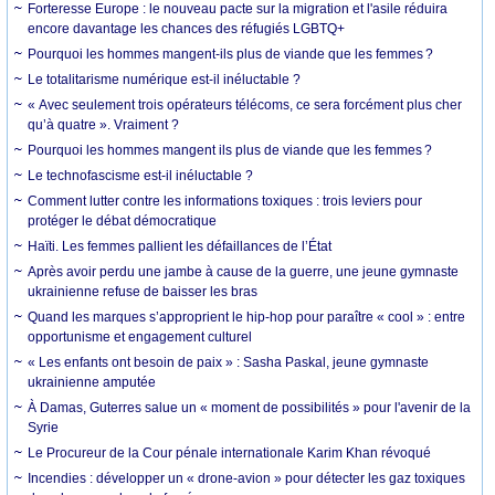
Forteresse Europe : le nouveau pacte sur la migration et l'asile réduira
encore davantage les chances des réfugiés LGBTQ+
Pourquoi les hommes mangent-ils plus de viande que les femmes ?
Le totalitarisme numérique est-il inéluctable ?
« Avec seulement trois opérateurs télécoms, ce sera forcément plus cher
qu’à quatre ». Vraiment ?
Pourquoi les hommes mangent ils plus de viande que les femmes ?
Le technofascisme est-il inéluctable ?
Comment lutter contre les informations toxiques : trois leviers pour
protéger le débat démocratique
Haïti. Les femmes pallient les défaillances de l’État
Après avoir perdu une jambe à cause de la guerre, une jeune gymnaste
ukrainienne refuse de baisser les bras
Quand les marques s’approprient le hip-hop pour paraître « cool » : entre
opportunisme et engagement culturel
« Les enfants ont besoin de paix » : Sasha Paskal, jeune gymnaste
ukrainienne amputée
À Damas, Guterres salue un « moment de possibilités » pour l'avenir de la
Syrie
Le Procureur de la Cour pénale internationale Karim Khan révoqué
Incendies : développer un « drone-avion » pour détecter les gaz toxiques