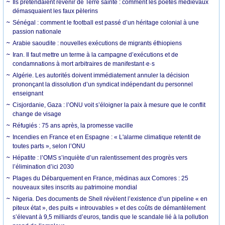
Ils prétendaient revenir de Terre sainte : comment les poètes médiévaux
démasquaient les faux pèlerins
Sénégal : comment le football est passé d’un héritage colonial à une
passion nationale
Arabie saoudite : nouvelles exécutions de migrants éthiopiens
Iran. Il faut mettre un terme à la campagne d’exécutions et de
condamnations à mort arbitraires de manifestant·e·s
Algérie. Les autorités doivent immédiatement annuler la décision
prononçant la dissolution d’un syndicat indépendant du personnel
enseignant
Cisjordanie, Gaza : l’ONU voit s’éloigner la paix à mesure que le conflit
change de visage
Réfugiés : 75 ans après, la promesse vacille
Incendies en France et en Espagne : « L'alarme climatique retentit de
toutes parts », selon l’ONU
Hépatite : l’OMS s’inquiète d’un ralentissement des progrès vers
l’élimination d’ici 2030
Plages du Débarquement en France, médinas aux Comores : 25
nouveaux sites inscrits au patrimoine mondial
Nigeria. Des documents de Shell révèlent l’existence d’un pipeline « en
piteux état », des puits « introuvables » et des coûts de démantèlement
s’élevant à 9,5 milliards d’euros, tandis que le scandale lié à la pollution