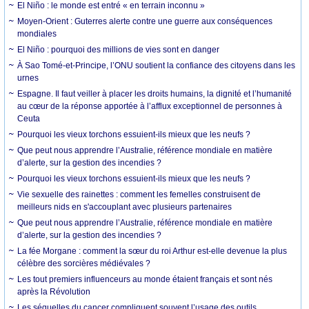
El Niño : le monde est entré « en terrain inconnu »
Moyen-Orient : Guterres alerte contre une guerre aux conséquences
mondiales
El Niño : pourquoi des millions de vies sont en danger
À Sao Tomé-et-Principe, l’ONU soutient la confiance des citoyens dans les
urnes
Espagne. Il faut veiller à placer les droits humains, la dignité et l’humanité
au cœur de la réponse apportée à l’afflux exceptionnel de personnes à
Ceuta
Pourquoi les vieux torchons essuient-ils mieux que les neufs ?
Que peut nous apprendre l’Australie, référence mondiale en matière
d’alerte, sur la gestion des incendies ?
Pourquoi les vieux torchons essuient-ils mieux que les neufs ?
Vie sexuelle des rainettes : comment les femelles construisent de
meilleurs nids en s'accouplant avec plusieurs partenaires
Que peut nous apprendre l’Australie, référence mondiale en matière
d’alerte, sur la gestion des incendies ?
La fée Morgane : comment la sœur du roi Arthur est-elle devenue la plus
célèbre des sorcières médiévales ?
Les tout premiers influenceurs au monde étaient français et sont nés
après la Révolution
Les séquelles du cancer compliquent souvent l’usage des outils