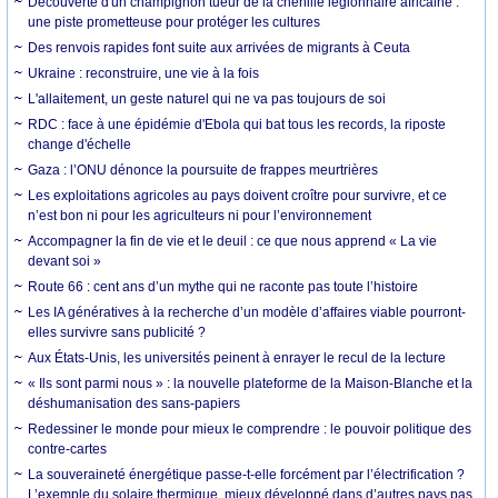
Découverte d'un champignon tueur de la chenille légionnaire africaine :
une piste prometteuse pour protéger les cultures
Des renvois rapides font suite aux arrivées de migrants à Ceuta
Ukraine : reconstruire, une vie à la fois
L'allaitement, un geste naturel qui ne va pas toujours de soi
RDC : face à une épidémie d'Ebola qui bat tous les records, la riposte
change d'échelle
Gaza : l’ONU dénonce la poursuite de frappes meurtrières
Les exploitations agricoles au pays doivent croître pour survivre, et ce
n’est bon ni pour les agriculteurs ni pour l’environnement
Accompagner la fin de vie et le deuil : ce que nous apprend « La vie
devant soi »
Route 66 : cent ans d’un mythe qui ne raconte pas toute l’histoire
Les IA génératives à la recherche d’un modèle d’affaires viable pourront-
elles survivre sans publicité ?
Aux États-Unis, les universités peinent à enrayer le recul de la lecture
« Ils sont parmi nous » : la nouvelle plateforme de la Maison-Blanche et la
déshumanisation des sans-papiers
Redessiner le monde pour mieux le comprendre : le pouvoir politique des
contre-cartes
La souveraineté énergétique passe-t-elle forcément par l’électrification ?
L’exemple du solaire thermique, mieux développé dans d’autres pays pas