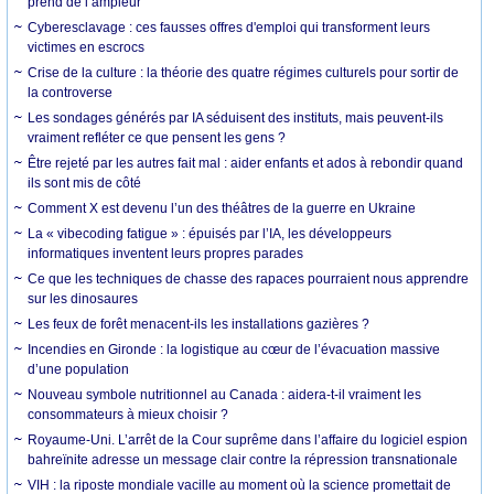
prend de l’ampleur
Cyberesclavage : ces fausses offres d'emploi qui transforment leurs
victimes en escrocs
Crise de la culture : la théorie des quatre régimes culturels pour sortir de
la controverse
Les sondages générés par IA séduisent des instituts, mais peuvent-ils
vraiment refléter ce que pensent les gens ?
Être rejeté par les autres fait mal : aider enfants et ados à rebondir quand
ils sont mis de côté
Comment X est devenu l’un des théâtres de la guerre en Ukraine
La « vibecoding fatigue » : épuisés par l’IA, les développeurs
informatiques inventent leurs propres parades
Ce que les techniques de chasse des rapaces pourraient nous apprendre
sur les dinosaures
Les feux de forêt menacent-ils les installations gazières ?
Incendies en Gironde : la logistique au cœur de l’évacuation massive
d’une population
Nouveau symbole nutritionnel au Canada : aidera-t-il vraiment les
consommateurs à mieux choisir ?
Royaume-Uni. L’arrêt de la Cour suprême dans l’affaire du logiciel espion
bahreïnite adresse un message clair contre la répression transnationale
VIH : la riposte mondiale vacille au moment où la science promettait de