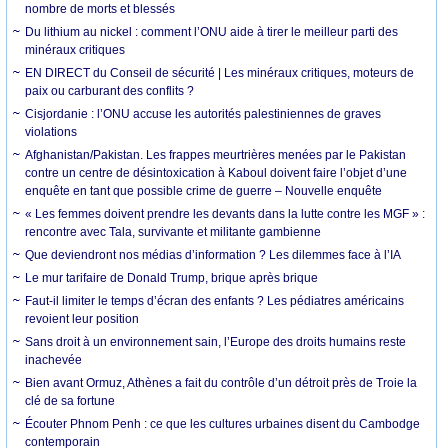
nombre de morts et blessés
Du lithium au nickel : comment l’ONU aide à tirer le meilleur parti des
minéraux critiques
EN DIRECT du Conseil de sécurité | Les minéraux critiques, moteurs de
paix ou carburant des conflits ?
Cisjordanie : l’ONU accuse les autorités palestiniennes de graves
violations
Afghanistan/Pakistan. Les frappes meurtrières menées par le Pakistan
contre un centre de désintoxication à Kaboul doivent faire l’objet d’une
enquête en tant que possible crime de guerre – Nouvelle enquête
« Les femmes doivent prendre les devants dans la lutte contre les MGF » :
rencontre avec Tala, survivante et militante gambienne
Que deviendront nos médias d’information ? Les dilemmes face à l’IA
Le mur tarifaire de Donald Trump, brique après brique
Faut-il limiter le temps d’écran des enfants ? Les pédiatres américains
revoient leur position
Sans droit à un environnement sain, l’Europe des droits humains reste
inachevée
Bien avant Ormuz, Athènes a fait du contrôle d’un détroit près de Troie la
clé de sa fortune
Écouter Phnom Penh : ce que les cultures urbaines disent du Cambodge
contemporain