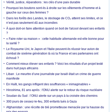
Vérité, justice, réparations : les clés d’une paix durable
Pourquoi les boutons sont-ils à droite sur les vêtements d’homme et à
gauche sur ceux des femmes ?
Dans les forêts des Landes, le stockage de CO₂ atteint ses limites, et ce
n’est pas seulement dû aux incendies
À quoi doit-on faire attention quand on boit de l'alcool devant ses enfants
?
« Faire roter sa maison » : cette habitude allemande est-elle bonne pour
la santé ?
Le Royaume-Uni, le Japon et l’Italie peuvent-ils réussir leur avion de
combat de sixième génération là où la France et ses partenaires ont
échoué ?
Comment mieux élever ses enfants ? Voici les résultats d'un projet testé
dans huit pays africains
Liban : Le meurtre d’une journaliste par Israël était un crime de guerre
manifeste
En Haïti, les gangs infligent des souffrances « inimaginables »
Hiroshima, 81 ans après : l'ONU alerte sur le retour du risque nucléaire
Soudan du Sud : l’ONU alerte sur un pays à la croisée des chemins
300 jours de cessez-le-feu, 300 enfants tués à Gaza
Afghanistan : une récolte de blé prometteuse menacée par la hausse du
prix des engrais