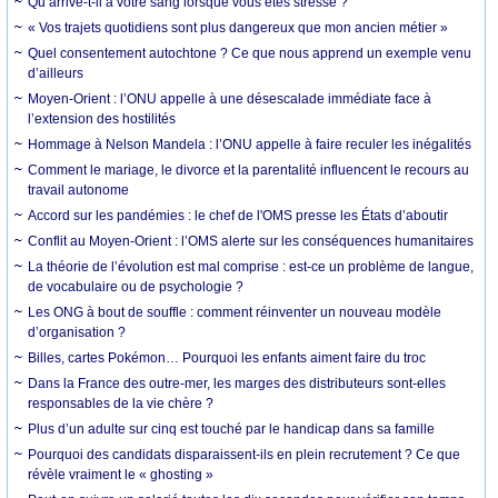
Qu’arrive-t-il à votre sang lorsque vous êtes stressé ?
« Vos trajets quotidiens sont plus dangereux que mon ancien métier »
Quel consentement autochtone ? Ce que nous apprend un exemple venu
d’ailleurs
Moyen-Orient : l’ONU appelle à une désescalade immédiate face à
l’extension des hostilités
Hommage à Nelson Mandela : l’ONU appelle à faire reculer les inégalités
Comment le mariage, le divorce et la parentalité influencent le recours au
travail autonome
Accord sur les pandémies : le chef de l'OMS presse les États d’aboutir
Conflit au Moyen-Orient : l’OMS alerte sur les conséquences humanitaires
La théorie de l’évolution est mal comprise : est-ce un problème de langue,
de vocabulaire ou de psychologie ?
Les ONG à bout de souffle : comment réinventer un nouveau modèle
d’organisation ?
Billes, cartes Pokémon… Pourquoi les enfants aiment faire du troc
Dans la France des outre-mer, les marges des distributeurs sont-elles
responsables de la vie chère ?
Plus d’un adulte sur cinq est touché par le handicap dans sa famille
Pourquoi des candidats disparaissent-ils en plein recrutement ? Ce que
révèle vraiment le « ghosting »