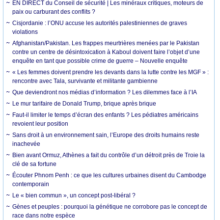
EN DIRECT du Conseil de sécurité | Les minéraux critiques, moteurs de
paix ou carburant des conflits ?
Cisjordanie : l’ONU accuse les autorités palestiniennes de graves
violations
Afghanistan/Pakistan. Les frappes meurtrières menées par le Pakistan
contre un centre de désintoxication à Kaboul doivent faire l’objet d’une
enquête en tant que possible crime de guerre – Nouvelle enquête
« Les femmes doivent prendre les devants dans la lutte contre les MGF » :
rencontre avec Tala, survivante et militante gambienne
Que deviendront nos médias d’information ? Les dilemmes face à l’IA
Le mur tarifaire de Donald Trump, brique après brique
Faut-il limiter le temps d’écran des enfants ? Les pédiatres américains
revoient leur position
Sans droit à un environnement sain, l’Europe des droits humains reste
inachevée
Bien avant Ormuz, Athènes a fait du contrôle d’un détroit près de Troie la
clé de sa fortune
Écouter Phnom Penh : ce que les cultures urbaines disent du Cambodge
contemporain
Le « bien commun », un concept post-libéral ?
Gènes et peuples : pourquoi la génétique ne corrobore pas le concept de
race dans notre espèce