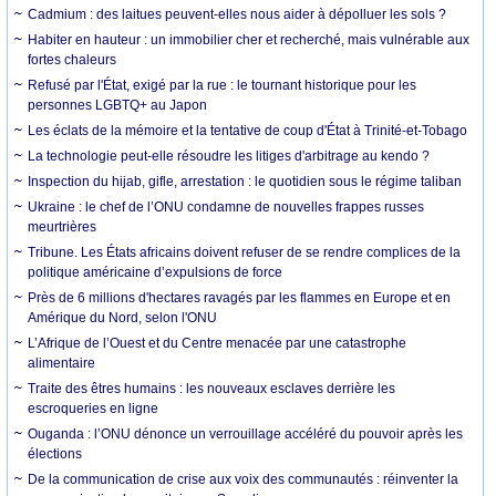
Cadmium : des laitues peuvent-elles nous aider à dépolluer les sols ?
Habiter en hauteur : un immobilier cher et recherché, mais vulnérable aux
fortes chaleurs
Refusé par l'État, exigé par la rue : le tournant historique pour les
personnes LGBTQ+ au Japon
Les éclats de la mémoire et la tentative de coup d'État à Trinité-et-Tobago
La technologie peut-elle résoudre les litiges d'arbitrage au kendo ?
Inspection du hijab, gifle, arrestation : le quotidien sous le régime taliban
Ukraine : le chef de l’ONU condamne de nouvelles frappes russes
meurtrières
Tribune. Les États africains doivent refuser de se rendre complices de la
politique américaine d’expulsions de force
Près de 6 millions d'hectares ravagés par les flammes en Europe et en
Amérique du Nord, selon l'ONU
L’Afrique de l’Ouest et du Centre menacée par une catastrophe
alimentaire
Traite des êtres humains : les nouveaux esclaves derrière les
escroqueries en ligne
Ouganda : l’ONU dénonce un verrouillage accéléré du pouvoir après les
élections
De la communication de crise aux voix des communautés : réinventer la