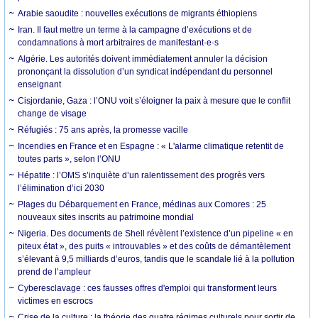
Arabie saoudite : nouvelles exécutions de migrants éthiopiens
Iran. Il faut mettre un terme à la campagne d’exécutions et de
condamnations à mort arbitraires de manifestant·e·s
Algérie. Les autorités doivent immédiatement annuler la décision
prononçant la dissolution d’un syndicat indépendant du personnel
enseignant
Cisjordanie, Gaza : l’ONU voit s’éloigner la paix à mesure que le conflit
change de visage
Réfugiés : 75 ans après, la promesse vacille
Incendies en France et en Espagne : « L'alarme climatique retentit de
toutes parts », selon l’ONU
Hépatite : l’OMS s’inquiète d’un ralentissement des progrès vers
l’élimination d’ici 2030
Plages du Débarquement en France, médinas aux Comores : 25
nouveaux sites inscrits au patrimoine mondial
Nigeria. Des documents de Shell révèlent l’existence d’un pipeline « en
piteux état », des puits « introuvables » et des coûts de démantèlement
s’élevant à 9,5 milliards d’euros, tandis que le scandale lié à la pollution
prend de l’ampleur
Cyberesclavage : ces fausses offres d'emploi qui transforment leurs
victimes en escrocs
Crise de la culture : la théorie des quatre régimes culturels pour sortir de