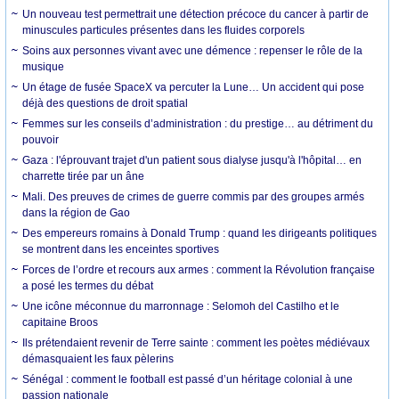
Un nouveau test permettrait une détection précoce du cancer à partir de
minuscules particules présentes dans les fluides corporels
Soins aux personnes vivant avec une démence : repenser le rôle de la
musique
Un étage de fusée SpaceX va percuter la Lune… Un accident qui pose
déjà des questions de droit spatial
Femmes sur les conseils d’administration : du prestige… au détriment du
pouvoir
Gaza : l'éprouvant trajet d'un patient sous dialyse jusqu'à l'hôpital… en
charrette tirée par un âne
Mali. Des preuves de crimes de guerre commis par des groupes armés
dans la région de Gao
Des empereurs romains à Donald Trump : quand les dirigeants politiques
se montrent dans les enceintes sportives
Forces de l’ordre et recours aux armes : comment la Révolution française
a posé les termes du débat
Une icône méconnue du marronnage : Selomoh del Castilho et le
capitaine Broos
Ils prétendaient revenir de Terre sainte : comment les poètes médiévaux
démasquaient les faux pèlerins
Sénégal : comment le football est passé d’un héritage colonial à une
passion nationale