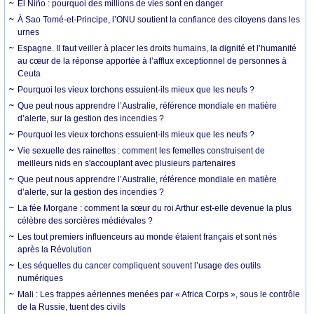
El Niño : pourquoi des millions de vies sont en danger
À Sao Tomé-et-Principe, l’ONU soutient la confiance des citoyens dans les
urnes
Espagne. Il faut veiller à placer les droits humains, la dignité et l’humanité
au cœur de la réponse apportée à l’afflux exceptionnel de personnes à
Ceuta
Pourquoi les vieux torchons essuient-ils mieux que les neufs ?
Que peut nous apprendre l’Australie, référence mondiale en matière
d’alerte, sur la gestion des incendies ?
Pourquoi les vieux torchons essuient-ils mieux que les neufs ?
Vie sexuelle des rainettes : comment les femelles construisent de
meilleurs nids en s'accouplant avec plusieurs partenaires
Que peut nous apprendre l’Australie, référence mondiale en matière
d’alerte, sur la gestion des incendies ?
La fée Morgane : comment la sœur du roi Arthur est-elle devenue la plus
célèbre des sorcières médiévales ?
Les tout premiers influenceurs au monde étaient français et sont nés
après la Révolution
Les séquelles du cancer compliquent souvent l’usage des outils
numériques
Mali : Les frappes aériennes menées par « Africa Corps », sous le contrôle
de la Russie, tuent des civils