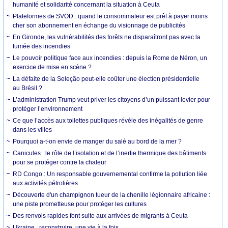
humanité et solidarité concernant la situation à Ceuta
Plateformes de SVOD : quand le consommateur est prêt à payer moins
cher son abonnement en échange du visionnage de publicités
En Gironde, les vulnérabilités des forêts ne disparaîtront pas avec la
fumée des incendies
Le pouvoir politique face aux incendies : depuis la Rome de Néron, un
exercice de mise en scène ?
La défaite de la Seleção peut-elle coûter une élection présidentielle
au Brésil ?
L’administration Trump veut priver les citoyens d’un puissant levier pour
protéger l’environnement
Ce que l’accès aux toilettes publiques révèle des inégalités de genre
dans les villes
Pourquoi a-t-on envie de manger du salé au bord de la mer ?
Canicules : le rôle de l’isolation et de l’inertie thermique des bâtiments
pour se protéger contre la chaleur
RD Congo : Un responsable gouvernemental confirme la pollution liée
aux activités pétrolières
Découverte d'un champignon tueur de la chenille légionnaire africaine :
une piste prometteuse pour protéger les cultures
Des renvois rapides font suite aux arrivées de migrants à Ceuta
Ukraine : reconstruire, une vie à la fois