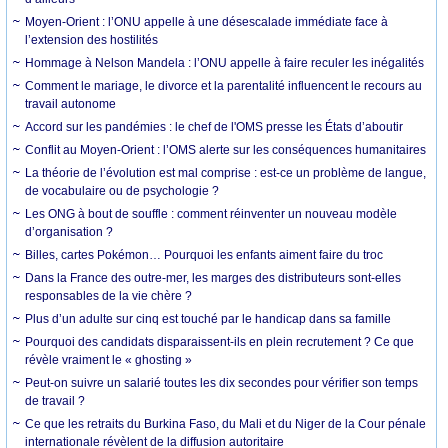
Moyen-Orient : l’ONU appelle à une désescalade immédiate face à
l’extension des hostilités
Hommage à Nelson Mandela : l’ONU appelle à faire reculer les inégalités
Comment le mariage, le divorce et la parentalité influencent le recours au
travail autonome
Accord sur les pandémies : le chef de l'OMS presse les États d’aboutir
Conflit au Moyen-Orient : l’OMS alerte sur les conséquences humanitaires
La théorie de l’évolution est mal comprise : est-ce un problème de langue,
de vocabulaire ou de psychologie ?
Les ONG à bout de souffle : comment réinventer un nouveau modèle
d’organisation ?
Billes, cartes Pokémon… Pourquoi les enfants aiment faire du troc
Dans la France des outre-mer, les marges des distributeurs sont-elles
responsables de la vie chère ?
Plus d’un adulte sur cinq est touché par le handicap dans sa famille
Pourquoi des candidats disparaissent-ils en plein recrutement ? Ce que
révèle vraiment le « ghosting »
Peut-on suivre un salarié toutes les dix secondes pour vérifier son temps
de travail ?
Ce que les retraits du Burkina Faso, du Mali et du Niger de la Cour pénale
internationale révèlent de la diffusion autoritaire