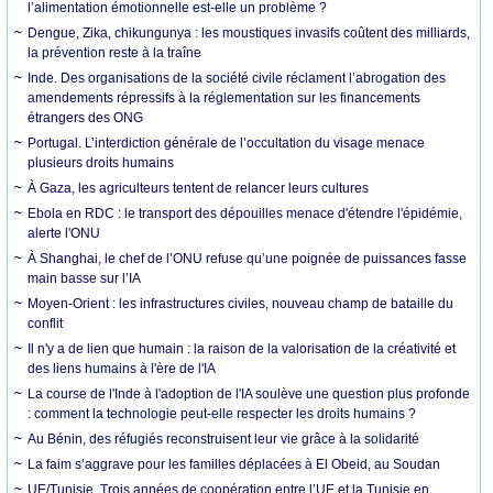
l’alimentation émotionnelle est-elle un problème ?
Dengue, Zika, chikungunya : les moustiques invasifs coûtent des milliards,
la prévention reste à la traîne
Inde. Des organisations de la société civile réclament l’abrogation des
amendements répressifs à la réglementation sur les financements
étrangers des ONG
Portugal. L’interdiction générale de l’occultation du visage menace
plusieurs droits humains
À Gaza, les agriculteurs tentent de relancer leurs cultures
Ebola en RDC : le transport des dépouilles menace d'étendre l'épidémie,
alerte l'ONU
À Shanghai, le chef de l’ONU refuse qu’une poignée de puissances fasse
main basse sur l’IA
Moyen-Orient : les infrastructures civiles, nouveau champ de bataille du
conflit
Il n'y a de lien que humain : la raison de la valorisation de la créativité et
des liens humains à l'ère de l'IA
La course de l'Inde à l'adoption de l'IA soulève une question plus profonde
: comment la technologie peut-elle respecter les droits humains ?
Au Bénin, des réfugiés reconstruisent leur vie grâce à la solidarité
La faim s’aggrave pour les familles déplacées à El Obeid, au Soudan
UE/Tunisie. Trois années de coopération entre l’UE et la Tunisie en