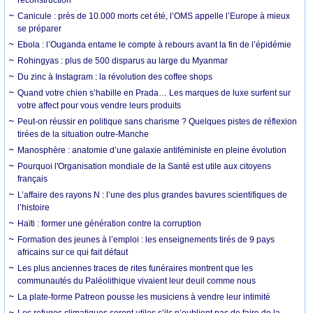
Canicule : près de 10.000 morts cet été, l’OMS appelle l’Europe à mieux
se préparer
Ebola : l’Ouganda entame le compte à rebours avant la fin de l’épidémie
Rohingyas : plus de 500 disparus au large du Myanmar
Du zinc à Instagram : la révolution des coffee shops
Quand votre chien s’habille en Prada… Les marques de luxe surfent sur
votre affect pour vous vendre leurs produits
Peut-on réussir en politique sans charisme ? Quelques pistes de réflexion
tirées de la situation outre-Manche
Manosphère : anatomie d’une galaxie antiféministe en pleine évolution
Pourquoi l'Organisation mondiale de la Santé est utile aux citoyens
français
L’affaire des rayons N : l’une des plus grandes bavures scientifiques de
l’histoire
Haïti : former une génération contre la corruption
Formation des jeunes à l’emploi : les enseignements tirés de 9 pays
africains sur ce qui fait défaut
Les plus anciennes traces de rites funéraires montrent que les
communautés du Paléolithique vivaient leur deuil comme nous
La plate-forme Patreon pousse les musiciens à vendre leur intimité
Les refuges climatiques seront utiles s’ils n’oublient pas de faire de la