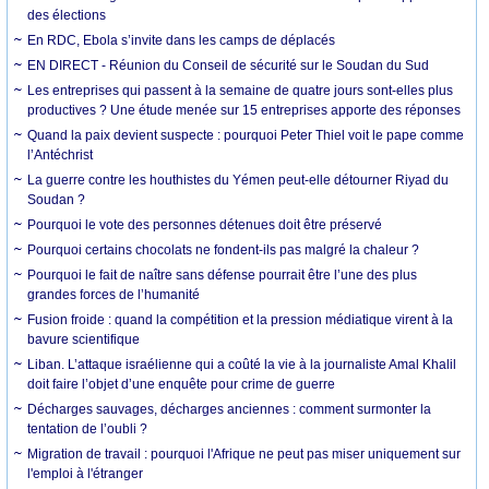
des élections
En RDC, Ebola s’invite dans les camps de déplacés
EN DIRECT - Réunion du Conseil de sécurité sur le Soudan du Sud
Les entreprises qui passent à la semaine de quatre jours sont-elles plus
productives ? Une étude menée sur 15 entreprises apporte des réponses
Quand la paix devient suspecte : pourquoi Peter Thiel voit le pape comme
l’Antéchrist
La guerre contre les houthistes du Yémen peut-elle détourner Riyad du
Soudan ?
Pourquoi le vote des personnes détenues doit être préservé
Pourquoi certains chocolats ne fondent-ils pas malgré la chaleur ?
Pourquoi le fait de naître sans défense pourrait être l’une des plus
grandes forces de l’humanité
Fusion froide : quand la compétition et la pression médiatique virent à la
bavure scientifique
Liban. L’attaque israélienne qui a coûté la vie à la journaliste Amal Khalil
doit faire l’objet d’une enquête pour crime de guerre
Décharges sauvages, décharges anciennes : comment surmonter la
tentation de l’oubli ?
Migration de travail : pourquoi l'Afrique ne peut pas miser uniquement sur
l'emploi à l'étranger