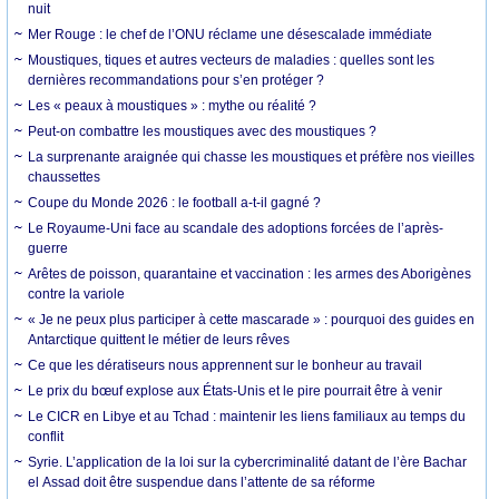
nuit
Mer Rouge : le chef de l’ONU réclame une désescalade immédiate
Moustiques, tiques et autres vecteurs de maladies : quelles sont les
dernières recommandations pour s’en protéger ?
Les « peaux à moustiques » : mythe ou réalité ?
Peut-on combattre les moustiques avec des moustiques ?
La surprenante araignée qui chasse les moustiques et préfère nos vieilles
chaussettes
Coupe du Monde 2026 : le football a-t-il gagné ?
Le Royaume-Uni face au scandale des adoptions forcées de l’après-
guerre
Arêtes de poisson, quarantaine et vaccination : les armes des Aborigènes
contre la variole
« Je ne peux plus participer à cette mascarade » : pourquoi des guides en
Antarctique quittent le métier de leurs rêves
Ce que les dératiseurs nous apprennent sur le bonheur au travail
Le prix du bœuf explose aux États-Unis et le pire pourrait être à venir
Le CICR en Libye et au Tchad : maintenir les liens familiaux au temps du
conflit
Syrie. L’application de la loi sur la cybercriminalité datant de l’ère Bachar
el Assad doit être suspendue dans l’attente de sa réforme