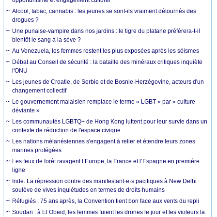
Alcool, tabac, cannabis : les jeunes se sont-ils vraiment détournés des
drogues ?
Une punaise-vampire dans nos jardins : le tigre du platane préférera-t-il
bientôt le sang à la sève ?
Au Venezuela, les femmes restent les plus exposées après les séismes
Débat au Conseil de sécurité : la bataille des minéraux critiques inquiète
l'ONU
Les jeunes de Croatie, de Serbie et de Bosnie-Herzégovine, acteurs d'un
changement collectif
Le gouvernement malaisien remplace le terme « LGBT » par « culture
déviante »
Les communautés LGBTQ+ de Hong Kong luttent pour leur survie dans un
contexte de réduction de l'espace civique
Les nations mélanésiennes s'engagent à relier et étendre leurs zones
marines protégées
Les feux de forêt ravagent l’Europe, la France et l’Espagne en première
ligne
Inde. La répression contre des manifestant·e·s pacifiques à New Delhi
soulève de vives inquiétudes en termes de droits humains
Réfugiés : 75 ans après, la Convention tient bon face aux vents du repli
Soudan : à El Obeid, les femmes fuient les drones le jour et les violeurs la