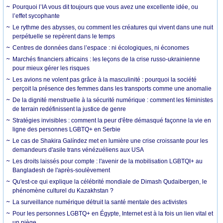
Pourquoi l’IA vous dit toujours que vous avez une excellente idée, ou
l’effet sycophante
Le rythme des abysses, ou comment les créatures qui vivent dans une nuit
perpétuelle se repèrent dans le temps
Centres de données dans l’espace : ni écologiques, ni économes
Marchés financiers africains : les leçons de la crise russo-ukrainienne
pour mieux gérer les risques
Les avions ne volent pas grâce à la masculinité : pourquoi la société
perçoit la présence des femmes dans les transports comme une anomalie
De la dignité menstruelle à la sécurité numérique : comment les féministes
de terrain redéfinissent la justice de genre
Stratégies invisibles : comment la peur d'être démasqué façonne la vie en
ligne des personnes LGBTQ+ en Serbie
Le cas de Shakira Galíndez met en lumière une crise croissante pour les
demandeurs d'asile trans vénézuéliens aux USA
Les droits laissés pour compte : l'avenir de la mobilisation LGBTQI+ au
Bangladesh de l'après-soulèvement
Qu'est-ce qui explique la célébrité mondiale de Dimash Qudaibergen, le
phénomène culturel du Kazakhstan ?
La surveillance numérique détruit la santé mentale des activistes
Pour les personnes LGBTQ+ en Égypte, Internet est à la fois un lien vital et
un piège