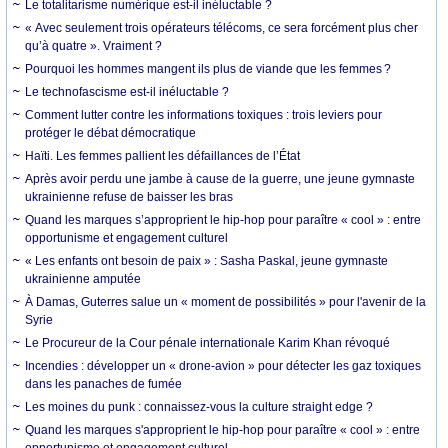
Le totalitarisme numérique est-il inéluctable ?
« Avec seulement trois opérateurs télécoms, ce sera forcément plus cher
qu’à quatre ». Vraiment ?
Pourquoi les hommes mangent ils plus de viande que les femmes ?
Le technofascisme est-il inéluctable ?
Comment lutter contre les informations toxiques : trois leviers pour
protéger le débat démocratique
Haïti. Les femmes pallient les défaillances de l’État
Après avoir perdu une jambe à cause de la guerre, une jeune gymnaste
ukrainienne refuse de baisser les bras
Quand les marques s’approprient le hip-hop pour paraître « cool » : entre
opportunisme et engagement culturel
« Les enfants ont besoin de paix » : Sasha Paskal, jeune gymnaste
ukrainienne amputée
À Damas, Guterres salue un « moment de possibilités » pour l'avenir de la
Syrie
Le Procureur de la Cour pénale internationale Karim Khan révoqué
Incendies : développer un « drone-avion » pour détecter les gaz toxiques
dans les panaches de fumée
Les moines du punk : connaissez-vous la culture straight edge ?
Quand les marques s'approprient le hip-hop pour paraître « cool » : entre
opportunisme et engagement culturel