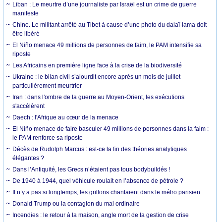
Liban : Le meurtre d’une journaliste par Israël est un crime de guerre
manifeste
Chine. Le militant arrêté au Tibet à cause d’une photo du dalaï-lama doit
être libéré
El Niño menace 49 millions de personnes de faim, le PAM intensifie sa
riposte
Les Africains en première ligne face à la crise de la biodiversité
Ukraine : le bilan civil s’alourdit encore après un mois de juillet
particulièrement meurtrier
Iran : dans l'ombre de la guerre au Moyen-Orient, les exécutions
s'accélèrent
Daech : l'Afrique au cœur de la menace
El Niño menace de faire basculer 49 millions de personnes dans la faim :
le PAM renforce sa riposte
Décès de Rudolph Marcus : est-ce la fin des théories analytiques
élégantes ?
Dans l’Antiquité, les Grecs n’étaient pas tous bodybuildés !
De 1940 à 1944, quel véhicule roulait en l’absence de pétrole ?
Il n’y a pas si longtemps, les grillons chantaient dans le métro parisien
Donald Trump ou la contagion du mal ordinaire
Incendies : le retour à la maison, angle mort de la gestion de crise