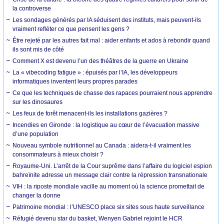
la controverse
Les sondages générés par IA séduisent des instituts, mais peuvent-ils
vraiment refléter ce que pensent les gens ?
Être rejeté par les autres fait mal : aider enfants et ados à rebondir quand
ils sont mis de côté
Comment X est devenu l’un des théâtres de la guerre en Ukraine
La « vibecoding fatigue » : épuisés par l’IA, les développeurs
informatiques inventent leurs propres parades
Ce que les techniques de chasse des rapaces pourraient nous apprendre
sur les dinosaures
Les feux de forêt menacent-ils les installations gazières ?
Incendies en Gironde : la logistique au cœur de l’évacuation massive
d’une population
Nouveau symbole nutritionnel au Canada : aidera-t-il vraiment les
consommateurs à mieux choisir ?
Royaume-Uni. L’arrêt de la Cour suprême dans l’affaire du logiciel espion
bahreïnite adresse un message clair contre la répression transnationale
VIH : la riposte mondiale vacille au moment où la science promettait de
changer la donne
Patrimoine mondial : l’UNESCO place six sites sous haute surveillance
Réfugié devenu star du basket, Wenyen Gabriel rejoint le HCR