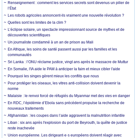
Renseignement : comment les services secrets sont devenus un pilier de
l’État
Les robots agricoles annoncent-ils vraiment une nouvelle révolution ?
Quelles sont les limites de la clim ?
L’éclipse solaire, un spectacle impressionnant source de mythes et de
découvertes scientifiques
Un journaliste condamné à un an de prison au Mali
En Afrique, les soins de santé passent aussi par les familles et les
communautés
Sri Lanka : l’ONU réclame justice, vingt ans après le massacre de Muttur
En Somalie, l'IA aide le PAM à anticiper la faim et mieux cibler l'aide
Pourquoi les singes gèrent mieux les conflits que nous
Pour protéger les oiseaux, les vitres anti-collision doivent devenir la
norme
Malaisie : le renvoi forcé de réfugiés du Myanmar met des vies en danger
En RDC, l’épidémie d’Ebola sans précédent propulse la recherche de
nouveaux traitements
Afghanistan : les coupes dans l’aide aggravent la malnutrition infantile
Liban : six ans après l'explosion du port de Beyrouth, la quête de justice
reste inachevée
Union européenne. Les dirigeant·e·s européens doivent réagir avec