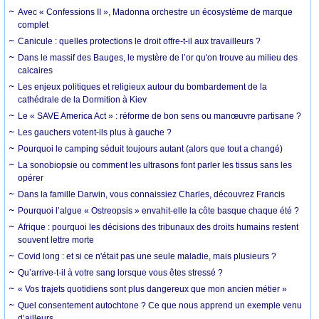
Avec « Confessions II », Madonna orchestre un écosystème de marque
complet
Canicule : quelles protections le droit offre-t-il aux travailleurs ?
Dans le massif des Bauges, le mystère de l’or qu'on trouve au milieu des
calcaires
Les enjeux politiques et religieux autour du bombardement de la
cathédrale de la Dormition à Kiev
Le « SAVE America Act » : réforme de bon sens ou manœuvre partisane ?
Les gauchers votent-ils plus à gauche ?
Pourquoi le camping séduit toujours autant (alors que tout a changé)
La sonobiopsie ou comment les ultrasons font parler les tissus sans les
opérer
Dans la famille Darwin, vous connaissiez Charles, découvrez Francis
Pourquoi l’algue « Ostreopsis » envahit-elle la côte basque chaque été ?
Afrique : pourquoi les décisions des tribunaux des droits humains restent
souvent lettre morte
Covid long : et si ce n'était pas une seule maladie, mais plusieurs ?
Qu’arrive-t-il à votre sang lorsque vous êtes stressé ?
« Vos trajets quotidiens sont plus dangereux que mon ancien métier »
Quel consentement autochtone ? Ce que nous apprend un exemple venu
d’ailleurs