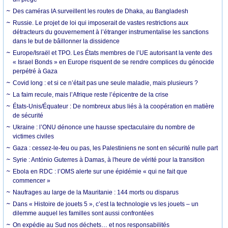
Des caméras IA surveillent les routes de Dhaka, au Bangladesh
Russie. Le projet de loi qui imposerait de vastes restrictions aux
détracteurs du gouvernement à l’étranger instrumentalise les sanctions
dans le but de bâillonner la dissidence
Europe/Israël et TPO. Les États membres de l’UE autorisant la vente des
« Israel Bonds » en Europe risquent de se rendre complices du génocide
perpétré à Gaza
Covid long : et si ce n’était pas une seule maladie, mais plusieurs ?
La faim recule, mais l’Afrique reste l’épicentre de la crise
États-Unis/Équateur : De nombreux abus liés à la coopération en matière
de sécurité
Ukraine : l’ONU dénonce une hausse spectaculaire du nombre de
victimes civiles
Gaza : cessez-le-feu ou pas, les Palestiniens ne sont en sécurité nulle part
Syrie : António Guterres à Damas, à l'heure de vérité pour la transition
Ebola en RDC : l’OMS alerte sur une épidémie « qui ne fait que
commencer »
Naufrages au large de la Mauritanie : 144 morts ou disparus
Dans « Histoire de jouets 5 », c’est la technologie vs les jouets – un
dilemme auquel les familles sont aussi confrontées
On expédie au Sud nos déchets… et nos responsabilités