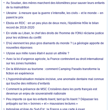
Au Soudan, des mères marchent des kilomètres pour sauver leurs enfants
de la malnutrition
Ukraine : à mesure que la guerre s’intensifie, les civils – et le monde – en
paient le prix
Ebola en RDC : en un peu plus de deux mois, l'épidémie frôle le bilan
record de 2018-2020
En visite au Liban, le chef des droits de l'homme de l'ONU réclame justice
pour les victimes du conflit
D'où viennent les plus gros diamants du monde ? La géologie apporte de
nouvelles réponses
Ulysse aux mille ruses était-il aussi un athlète ?
Avec la loi d’urgence agricole, la France contrevient au droit international
sur les zones humides
De la télévision au tourisme : comment Camping Paradis transforme la
fiction en expérience
L’hypominéralisation molaire-incisive, une anomalie dentaire mal connue
qui touche des millions d’enfants
Comment la présence de MSC Croisières dans les ports français est
devenue un enjeu de souveraineté nationale
Peu importe ce que les enfants lisent, tant qu’ils lisent ? Dépasser les
préjugés sur les « bonnes » et « mauvaises lectures »
Indonésie et Asie du Sud-Est : la France a une carte à jouer