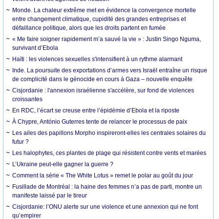
Monde. La chaleur extrême met en évidence la convergence mortelle
entre changement climatique, cupidité des grandes entreprises et
défaillance politique, alors que les droits partent en fumée
« Me faire soigner rapidement m’a sauvé la vie » : Justin Singo Nguma,
survivant d’Ebola
Haïti : les violences sexuelles s'intensifient à un rythme alarmant
Inde. La poursuite des exportations d’armes vers Israël entraîne un risque
de complicité dans le génocide en cours à Gaza – nouvelle enquête
Cisjordanie : l'annexion israélienne s'accélère, sur fond de violences
croissantes
En RDC, l’écart se creuse entre l’épidémie d’Ebola et la riposte
À Chypre, António Guterres tente de relancer le processus de paix
Les ailes des papillons Morpho inspireront-elles les centrales solaires du
futur ?
Les halophytes, ces plantes de plage qui résistent contre vents et marées
L’Ukraine peut-elle gagner la guerre ?
Comment la série « The White Lotus » remet le polar au goût du jour
Fusillade de Montréal : la haine des femmes n’a pas de parti, montre un
manifeste laissé par le tireur
Cisjordanie: l’ONU alerte sur une violence et une annexion qui ne font
qu’empirer