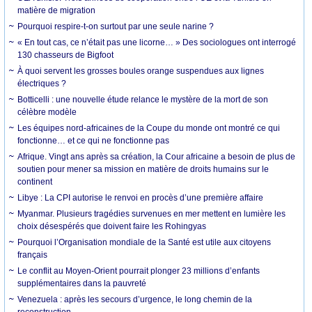
matière de migration
Pourquoi respire-t-on surtout par une seule narine ?
« En tout cas, ce n’était pas une licorne… » Des sociologues ont interrogé
130 chasseurs de Bigfoot
À quoi servent les grosses boules orange suspendues aux lignes
électriques ?
Botticelli : une nouvelle étude relance le mystère de la mort de son
célèbre modèle
Les équipes nord-africaines de la Coupe du monde ont montré ce qui
fonctionne… et ce qui ne fonctionne pas
Afrique. Vingt ans après sa création, la Cour africaine a besoin de plus de
soutien pour mener sa mission en matière de droits humains sur le
continent
Libye : La CPI autorise le renvoi en procès d’une première affaire
Myanmar. Plusieurs tragédies survenues en mer mettent en lumière les
choix désespérés que doivent faire les Rohingyas
Pourquoi l’Organisation mondiale de la Santé est utile aux citoyens
français
Le conflit au Moyen-Orient pourrait plonger 23 millions d’enfants
supplémentaires dans la pauvreté
Venezuela : après les secours d’urgence, le long chemin de la
reconstruction