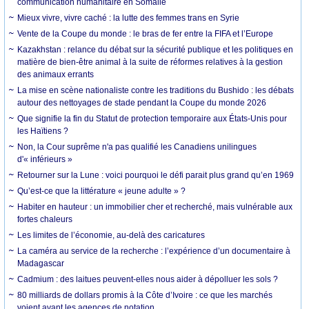
communication humanitaire en Somalie
Mieux vivre, vivre caché : la lutte des femmes trans en Syrie
Vente de la Coupe du monde : le bras de fer entre la FIFA et l’Europe
Kazakhstan : relance du débat sur la sécurité publique et les politiques en
matière de bien-être animal à la suite de réformes relatives à la gestion
des animaux errants
La mise en scène nationaliste contre les traditions du Bushido : les débats
autour des nettoyages de stade pendant la Coupe du monde 2026
Que signifie la fin du Statut de protection temporaire aux États-Unis pour
les Haïtiens ?
Non, la Cour suprême n'a pas qualifié les Canadiens unilingues
d'« inférieurs »
Retourner sur la Lune : voici pourquoi le défi parait plus grand qu’en 1969
Qu’est-ce que la littérature « jeune adulte » ?
Habiter en hauteur : un immobilier cher et recherché, mais vulnérable aux
fortes chaleurs
Les limites de l’économie, au-delà des caricatures
La caméra au service de la recherche : l’expérience d’un documentaire à
Madagascar
Cadmium : des laitues peuvent-elles nous aider à dépolluer les sols ?
80 milliards de dollars promis à la Côte d’Ivoire : ce que les marchés
voient avant les agences de notation