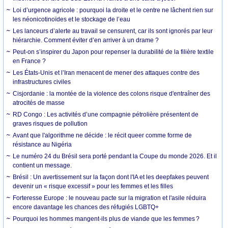
Loi d’urgence agricole : pourquoi la droite et le centre ne lâchent rien sur
les néonicotinoïdes et le stockage de l’eau
Les lanceurs d’alerte au travail se censurent, car ils sont ignorés par leur
hiérarchie. Comment éviter d’en arriver à un drame ?
Peut-on s’inspirer du Japon pour repenser la durabilité de la filière textile
en France ?
Les États-Unis et l’Iran menacent de mener des attaques contre des
infrastructures civiles
Cisjordanie : la montée de la violence des colons risque d'entraîner des
atrocités de masse
RD Congo : Les activités d’une compagnie pétrolière présentent de
graves risques de pollution
Avant que l'algorithme ne décide : le récit queer comme forme de
résistance au Nigéria
Le numéro 24 du Brésil sera porté pendant la Coupe du monde 2026. Et il
contient un message.
Brésil : Un avertissement sur la façon dont l'IA et les deepfakes peuvent
devenir un « risque excessif » pour les femmes et les filles
Forteresse Europe : le nouveau pacte sur la migration et l'asile réduira
encore davantage les chances des réfugiés LGBTQ+
Pourquoi les hommes mangent-ils plus de viande que les femmes ?