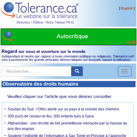
[
]
English
Directeur / Éditeur: Victor Teboul, Ph.D.
Regard
sur nous et ouverture sur le monde
Indépendant et neutre par rapport à toute orientation politique ou religieuse, Tolerance.ca
®
vise à promouvoir les grands principes démocratiques sur lesquels repose la tolérance.
Toggl
naviga
Observatoire des droits humains
Veuillez cliquer sur l'article que vous désirez consulter.
Soudan du Sud : l’ONU alerte sur un pays à la croisée des chemins
300 jours de cessez-le-feu, 300 enfants tués à Gaza
Afghanistan : une récolte de blé prometteuse menacée par la hausse du
prix des engrais
Soutenir l’intégrité de l’information à Sao Tomé-et-Principe à l’approche