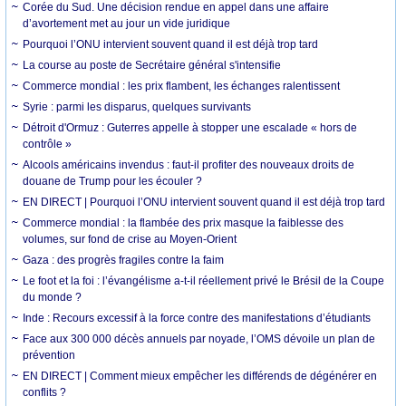
Corée du Sud. Une décision rendue en appel dans une affaire
d’avortement met au jour un vide juridique
Pourquoi l’ONU intervient souvent quand il est déjà trop tard
La course au poste de Secrétaire général s'intensifie
Commerce mondial : les prix flambent, les échanges ralentissent
Syrie : parmi les disparus, quelques survivants
Détroit d'Ormuz : Guterres appelle à stopper une escalade « hors de
contrôle »
Alcools américains invendus : faut-il profiter des nouveaux droits de
douane de Trump pour les écouler ?
EN DIRECT | Pourquoi l’ONU intervient souvent quand il est déjà trop tard
Commerce mondial : la flambée des prix masque la faiblesse des
volumes, sur fond de crise au Moyen-Orient
Gaza : des progrès fragiles contre la faim
Le foot et la foi : l’évangélisme a-t-il réellement privé le Brésil de la Coupe
du monde ?
Inde : Recours excessif à la force contre des manifestations d’étudiants
Face aux 300 000 décès annuels par noyade, l’OMS dévoile un plan de
prévention
EN DIRECT | Comment mieux empêcher les différends de dégénérer en
conflits ?