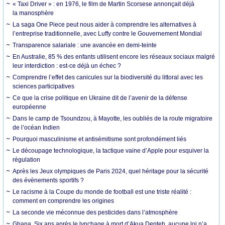
« Taxi Driver » : en 1976, le film de Martin Scorsese annonçait déjà
la manosphère
La saga One Piece peut nous aider à comprendre les alternatives à
l’entreprise traditionnelle, avec Luffy contre le Gouvernement Mondial
Transparence salariale : une avancée en demi-teinte
En Australie, 85 % des enfants utilisent encore les réseaux sociaux malgré
leur interdiction : est-ce déjà un échec ?
Comprendre l’effet des canicules sur la biodiversité du littoral avec les
sciences participatives
Ce que la crise politique en Ukraine dit de l’avenir de la défense
européenne
Dans le camp de Tsoundzou, à Mayotte, les oubliés de la route migratoire
de l’océan Indien
Pourquoi masculinisme et antisémitisme sont profondément liés
Le découpage technologique, la tactique vaine d’Apple pour esquiver la
régulation
Après les Jeux olympiques de Paris 2024, quel héritage pour la sécurité
des évènements sportifs ?
Le racisme à la Coupe du monde de football est une triste réalité :
comment en comprendre les origines
La seconde vie méconnue des pesticides dans l’atmosphère
Ghana. Six ans après le lynchage à mort d’Akua Denteh, aucune loi n’a