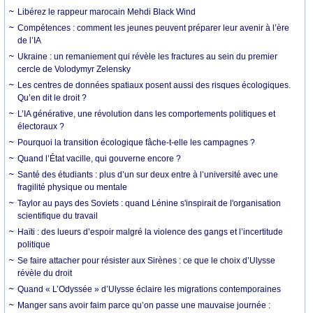
Libérez le rappeur marocain Mehdi Black Wind
Compétences : comment les jeunes peuvent préparer leur avenir à l’ère
de l’IA
Ukraine : un remaniement qui révèle les fractures au sein du premier
cercle de Volodymyr Zelensky
Les centres de données spatiaux posent aussi des risques écologiques.
Qu’en dit le droit ?
L’IA générative, une révolution dans les comportements politiques et
électoraux ?
Pourquoi la transition écologique fâche-t-elle les campagnes ?
Quand l’État vacille, qui gouverne encore ?
Santé des étudiants : plus d’un sur deux entre à l’université avec une
fragilité physique ou mentale
Taylor au pays des Soviets : quand Lénine s'inspirait de l'organisation
scientifique du travail
Haïti : des lueurs d’espoir malgré la violence des gangs et l’incertitude
politique
Se faire attacher pour résister aux Sirènes : ce que le choix d’Ulysse
révèle du droit
Quand « L’Odyssée » d’Ulysse éclaire les migrations contemporaines
Manger sans avoir faim parce qu’on passe une mauvaise journée :