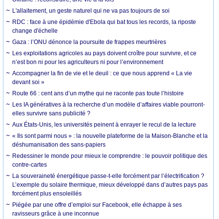
L'allaitement, un geste naturel qui ne va pas toujours de soi
RDC : face à une épidémie d'Ebola qui bat tous les records, la riposte
change d'échelle
Gaza : l’ONU dénonce la poursuite de frappes meurtrières
Les exploitations agricoles au pays doivent croître pour survivre, et ce
n’est bon ni pour les agriculteurs ni pour l’environnement
Accompagner la fin de vie et le deuil : ce que nous apprend « La vie
devant soi »
Route 66 : cent ans d’un mythe qui ne raconte pas toute l’histoire
Les IA génératives à la recherche d’un modèle d’affaires viable pourront-
elles survivre sans publicité ?
Aux États-Unis, les universités peinent à enrayer le recul de la lecture
« Ils sont parmi nous » : la nouvelle plateforme de la Maison-Blanche et la
déshumanisation des sans-papiers
Redessiner le monde pour mieux le comprendre : le pouvoir politique des
contre-cartes
La souveraineté énergétique passe-t-elle forcément par l’électrification ?
L’exemple du solaire thermique, mieux développé dans d’autres pays pas
forcément plus ensoleillés
Piégée par une offre d’emploi sur Facebook, elle échappe à ses
ravisseurs grâce à une inconnue