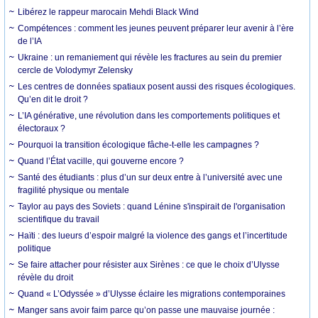
Libérez le rappeur marocain Mehdi Black Wind
Compétences : comment les jeunes peuvent préparer leur avenir à l’ère
de l’IA
Ukraine : un remaniement qui révèle les fractures au sein du premier
cercle de Volodymyr Zelensky
Les centres de données spatiaux posent aussi des risques écologiques.
Qu’en dit le droit ?
L’IA générative, une révolution dans les comportements politiques et
électoraux ?
Pourquoi la transition écologique fâche-t-elle les campagnes ?
Quand l’État vacille, qui gouverne encore ?
Santé des étudiants : plus d’un sur deux entre à l’université avec une
fragilité physique ou mentale
Taylor au pays des Soviets : quand Lénine s'inspirait de l'organisation
scientifique du travail
Haïti : des lueurs d’espoir malgré la violence des gangs et l’incertitude
politique
Se faire attacher pour résister aux Sirènes : ce que le choix d’Ulysse
révèle du droit
Quand « L’Odyssée » d’Ulysse éclaire les migrations contemporaines
Manger sans avoir faim parce qu’on passe une mauvaise journée :