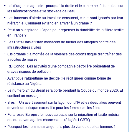
Loi d’urgence agricole : pourquoi la droite et le centre ne lâchent rien sur
les néonicotinoïdes et le stockage de l’eau
Les lanceurs d’alerte au travail se censurent, car ils sont ignorés par leur
hiérarchie. Comment éviter d’en arriver à un drame ?
Peut-on s’inspirer du Japon pour repenser la durabilité de la filière textile
en France ?
Les États-Unis et l’Iran menacent de mener des attaques contre des
infrastructures civiles
Cisjordanie : la montée de la violence des colons risque d'entraîner des
atrocités de masse
RD Congo : Les activités d’une compagnie pétrolière présentent de
graves risques de pollution
Avant que l'algorithme ne décide : le récit queer comme forme de
résistance au Nigéria
Le numéro 24 du Brésil sera porté pendant la Coupe du monde 2026. Et il
contient un message.
Brésil : Un avertissement sur la façon dont l'IA et les deepfakes peuvent
devenir un « risque excessif » pour les femmes et les filles
Forteresse Europe : le nouveau pacte sur la migration et l'asile réduira
encore davantage les chances des réfugiés LGBTQ+
Pourquoi les hommes mangent-ils plus de viande que les femmes ?