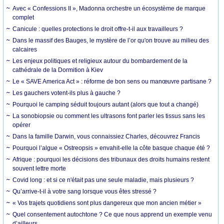
Avec « Confessions II », Madonna orchestre un écosystème de marque
complet
Canicule : quelles protections le droit offre-t-il aux travailleurs ?
Dans le massif des Bauges, le mystère de l’or qu'on trouve au milieu des
calcaires
Les enjeux politiques et religieux autour du bombardement de la
cathédrale de la Dormition à Kiev
Le « SAVE America Act » : réforme de bon sens ou manœuvre partisane ?
Les gauchers votent-ils plus à gauche ?
Pourquoi le camping séduit toujours autant (alors que tout a changé)
La sonobiopsie ou comment les ultrasons font parler les tissus sans les
opérer
Dans la famille Darwin, vous connaissiez Charles, découvrez Francis
Pourquoi l’algue « Ostreopsis » envahit-elle la côte basque chaque été ?
Afrique : pourquoi les décisions des tribunaux des droits humains restent
souvent lettre morte
Covid long : et si ce n'était pas une seule maladie, mais plusieurs ?
Qu’arrive-t-il à votre sang lorsque vous êtes stressé ?
« Vos trajets quotidiens sont plus dangereux que mon ancien métier »
Quel consentement autochtone ? Ce que nous apprend un exemple venu
d’ailleurs