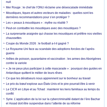
nuit
Mer Rouge : le chef de l’ONU réclame une désescalade immédiate
Moustiques, tiques et autres vecteurs de maladies : quelles sont les
dernières recommandations pour s’en protéger ?
Les « peaux à moustiques » : mythe ou réalité ?
Peut-on combattre les moustiques avec des moustiques ?
La surprenante araignée qui chasse les moustiques et préfère nos vieilles
chaussettes
Coupe du Monde 2026 : le football a-t-il gagné ?
Le Royaume-Uni face au scandale des adoptions forcées de l’après-
guerre
Arêtes de poisson, quarantaine et vaccination : les armes des Aborigènes
contre la variole
« Je ne peux plus participer à cette mascarade » : pourquoi des guides en
Antarctique quittent le métier de leurs rêves
Ce que les dératiseurs nous apprennent sur le bonheur au travail
Le prix du bœuf explose aux États-Unis et le pire pourrait être à venir
Le CICR en Libye et au Tchad : maintenir les liens familiaux au temps du
conflit
Syrie. L’application de la loi sur la cybercriminalité datant de l’ère Bachar
el Assad doit être suspendue dans l’attente de sa réforme