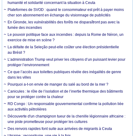
humanité et solidarité concernant la situation à Ceuta
Plateformes de SVOD : quand le consommateur est prêt à payer moins
cher son abonnement en échange du visionnage de publicités
En Gironde, les vulnérabilités des forêts ne disparaîtront pas avec la
fumée des incendies
Le pouvoir politique face aux incendies : depuis la Rome de Néron, un
exercice de mise en scène ?
La défaite de la Seleção peut-elle coûter une élection présidentielle
au Brésil ?
L’administration Trump veut priver les citoyens d’un puissant levier pour
protéger l’environnement
Ce que l’accès aux toilettes publiques révèle des inégalités de genre
dans les villes
Pourquoi a-t-on envie de manger du salé au bord de la mer ?
Canicules : le rôle de l’isolation et de l’inertie thermique des bâtiments
pour se protéger contre la chaleur
RD Congo : Un responsable gouvernemental confirme la pollution liée
aux activités pétrolières
Découverte d'un champignon tueur de la chenille légionnaire africaine :
une piste prometteuse pour protéger les cultures
Des renvois rapides font suite aux arrivées de migrants à Ceuta
Ukraine : reconstruire, une vie à la fois