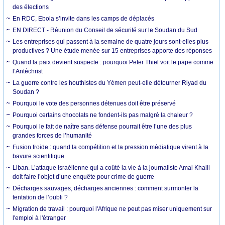
des élections
En RDC, Ebola s’invite dans les camps de déplacés
EN DIRECT - Réunion du Conseil de sécurité sur le Soudan du Sud
Les entreprises qui passent à la semaine de quatre jours sont-elles plus
productives ? Une étude menée sur 15 entreprises apporte des réponses
Quand la paix devient suspecte : pourquoi Peter Thiel voit le pape comme
l’Antéchrist
La guerre contre les houthistes du Yémen peut-elle détourner Riyad du
Soudan ?
Pourquoi le vote des personnes détenues doit être préservé
Pourquoi certains chocolats ne fondent-ils pas malgré la chaleur ?
Pourquoi le fait de naître sans défense pourrait être l’une des plus
grandes forces de l’humanité
Fusion froide : quand la compétition et la pression médiatique virent à la
bavure scientifique
Liban. L’attaque israélienne qui a coûté la vie à la journaliste Amal Khalil
doit faire l’objet d’une enquête pour crime de guerre
Décharges sauvages, décharges anciennes : comment surmonter la
tentation de l’oubli ?
Migration de travail : pourquoi l'Afrique ne peut pas miser uniquement sur
l'emploi à l'étranger