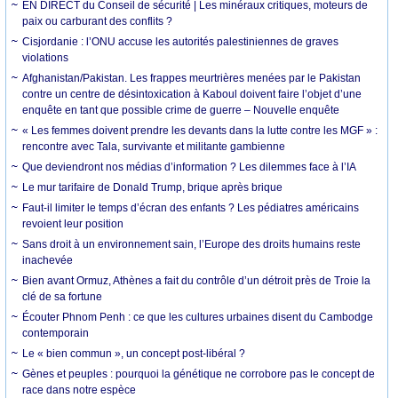
EN DIRECT du Conseil de sécurité | Les minéraux critiques, moteurs de
paix ou carburant des conflits ?
Cisjordanie : l’ONU accuse les autorités palestiniennes de graves
violations
Afghanistan/Pakistan. Les frappes meurtrières menées par le Pakistan
contre un centre de désintoxication à Kaboul doivent faire l’objet d’une
enquête en tant que possible crime de guerre – Nouvelle enquête
« Les femmes doivent prendre les devants dans la lutte contre les MGF » :
rencontre avec Tala, survivante et militante gambienne
Que deviendront nos médias d’information ? Les dilemmes face à l’IA
Le mur tarifaire de Donald Trump, brique après brique
Faut-il limiter le temps d’écran des enfants ? Les pédiatres américains
revoient leur position
Sans droit à un environnement sain, l’Europe des droits humains reste
inachevée
Bien avant Ormuz, Athènes a fait du contrôle d’un détroit près de Troie la
clé de sa fortune
Écouter Phnom Penh : ce que les cultures urbaines disent du Cambodge
contemporain
Le « bien commun », un concept post-libéral ?
Gènes et peuples : pourquoi la génétique ne corrobore pas le concept de
race dans notre espèce