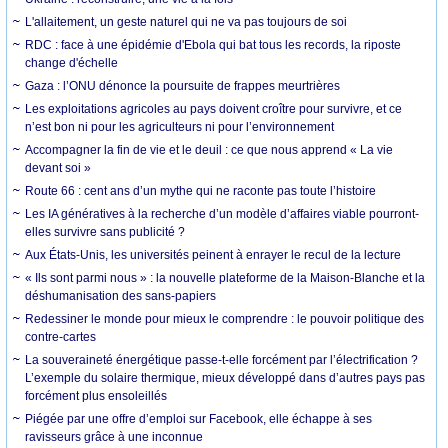
L'allaitement, un geste naturel qui ne va pas toujours de soi
RDC : face à une épidémie d'Ebola qui bat tous les records, la riposte
change d'échelle
Gaza : l’ONU dénonce la poursuite de frappes meurtrières
Les exploitations agricoles au pays doivent croître pour survivre, et ce
n’est bon ni pour les agriculteurs ni pour l’environnement
Accompagner la fin de vie et le deuil : ce que nous apprend « La vie
devant soi »
Route 66 : cent ans d’un mythe qui ne raconte pas toute l’histoire
Les IA génératives à la recherche d’un modèle d’affaires viable pourront-
elles survivre sans publicité ?
Aux États-Unis, les universités peinent à enrayer le recul de la lecture
« Ils sont parmi nous » : la nouvelle plateforme de la Maison-Blanche et la
déshumanisation des sans-papiers
Redessiner le monde pour mieux le comprendre : le pouvoir politique des
contre-cartes
La souveraineté énergétique passe-t-elle forcément par l’électrification ?
L’exemple du solaire thermique, mieux développé dans d’autres pays pas
forcément plus ensoleillés
Piégée par une offre d’emploi sur Facebook, elle échappe à ses
ravisseurs grâce à une inconnue