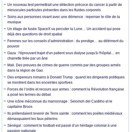
Un nouveau test permettrait une détection précoce du cancer à partir de
minuscules particules présentes dans les fluides corporels
Soins aux personnes vivant avec une démence : repenser le rôle de la
musique
Un étage de fusée SpaceX va percuter la Lune… Un accident qui pose
déjà des questions de droit spatial
Femmes sur les conseils d’administration : du prestige… au détriment du
pouvoir
Gaza : l'éprouvant trajet d'un patient sous dialyse jusqu'à l'hôpital… en
charrette tirée par un âne
Mali. Des preuves de crimes de guerre commis par des groupes armés
dans la région de Gao
Des empereurs romains à Donald Trump : quand les dirigeants politiques
se montrent dans les enceintes sportives
Forces de l’ordre et recours aux armes : comment la Révolution française
a posé les termes du débat
Une icône méconnue du marronnage : Selomoh del Castilho et le
capitaine Broos
Ils prétendaient revenir de Terre sainte : comment les poètes médiévaux
démasquaient les faux pèlerins
Sénégal : comment le football est passé d’un héritage colonial à une
passion nationale