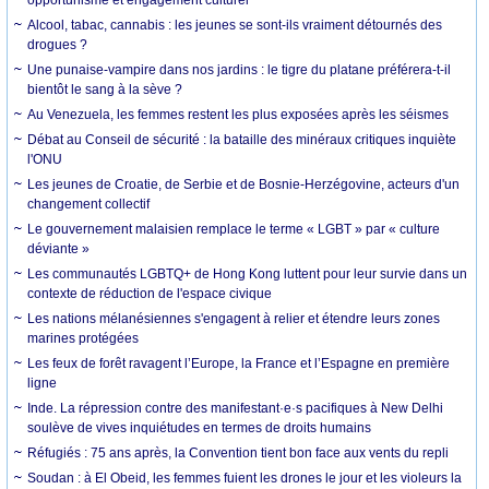
Alcool, tabac, cannabis : les jeunes se sont-ils vraiment détournés des
drogues ?
Une punaise-vampire dans nos jardins : le tigre du platane préférera-t-il
bientôt le sang à la sève ?
Au Venezuela, les femmes restent les plus exposées après les séismes
Débat au Conseil de sécurité : la bataille des minéraux critiques inquiète
l'ONU
Les jeunes de Croatie, de Serbie et de Bosnie-Herzégovine, acteurs d'un
changement collectif
Le gouvernement malaisien remplace le terme « LGBT » par « culture
déviante »
Les communautés LGBTQ+ de Hong Kong luttent pour leur survie dans un
contexte de réduction de l'espace civique
Les nations mélanésiennes s'engagent à relier et étendre leurs zones
marines protégées
Les feux de forêt ravagent l’Europe, la France et l’Espagne en première
ligne
Inde. La répression contre des manifestant·e·s pacifiques à New Delhi
soulève de vives inquiétudes en termes de droits humains
Réfugiés : 75 ans après, la Convention tient bon face aux vents du repli
Soudan : à El Obeid, les femmes fuient les drones le jour et les violeurs la