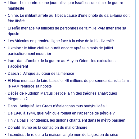
Liban : Le meurtre d’une journaliste par Israël est un crime de guerre
manifeste
Chine. Le militant arrêté au Tibet à cause d’une photo du dalaï-lama doit
être libéré
El Niño menace 49 millions de personnes de faim, le PAM intensifie sa
riposte
Les Africains en première ligne face à la crise de la biodiversité
Ukraine : le bilan civil s’alourdit encore après un mois de juillet
particulièrement meurtrier
Iran : dans l'ombre de la guerre au Moyen-Orient, les exécutions
s'accélèrent
Daech : l'Afrique au cœur de la menace
El Niño menace de faire basculer 49 millions de personnes dans la faim :
le PAM renforce sa riposte
Décès de Rudolph Marcus : est-ce la fin des théories analytiques
élégantes ?
Dans l’Antiquité, les Grecs n’étaient pas tous bodybuildés !
De 1940 à 1944, quel véhicule roulait en l’absence de pétrole ?
Il n’y a pas si longtemps, les grillons chantaient dans le métro parisien
Donald Trump ou la contagion du mal ordinaire
Incendies : le retour à la maison, angle mort de la gestion de crise