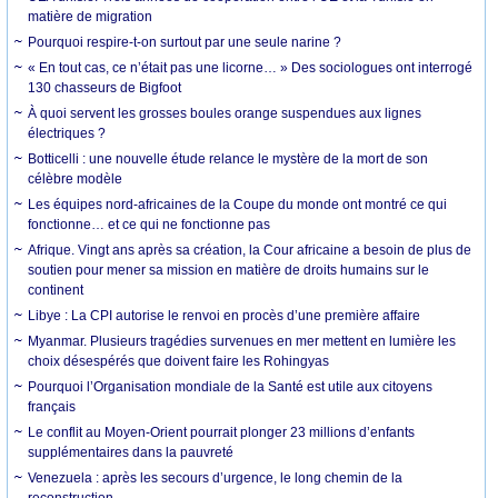
matière de migration
Pourquoi respire-t-on surtout par une seule narine ?
« En tout cas, ce n’était pas une licorne… » Des sociologues ont interrogé
130 chasseurs de Bigfoot
À quoi servent les grosses boules orange suspendues aux lignes
électriques ?
Botticelli : une nouvelle étude relance le mystère de la mort de son
célèbre modèle
Les équipes nord-africaines de la Coupe du monde ont montré ce qui
fonctionne… et ce qui ne fonctionne pas
Afrique. Vingt ans après sa création, la Cour africaine a besoin de plus de
soutien pour mener sa mission en matière de droits humains sur le
continent
Libye : La CPI autorise le renvoi en procès d’une première affaire
Myanmar. Plusieurs tragédies survenues en mer mettent en lumière les
choix désespérés que doivent faire les Rohingyas
Pourquoi l’Organisation mondiale de la Santé est utile aux citoyens
français
Le conflit au Moyen-Orient pourrait plonger 23 millions d’enfants
supplémentaires dans la pauvreté
Venezuela : après les secours d’urgence, le long chemin de la
reconstruction