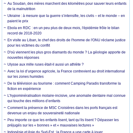
Au Soudan, des mères marchent des kilomètres pour sauver leurs enfants
de la malnutrition
Ukraine : à mesure que la guerre s’intensifie, les civils – et le monde – en
paient le prix
Ebola en RDC : en un peu plus de deux mois, l'épidémie frôle le bilan
record de 2018-2020
En visite au Liban, le chef des droits de l'homme de l'ONU réclame justice
pour les victimes du conflit
D'où viennent les plus gros diamants du monde ? La géologie apporte de
nouvelles réponses
Ulysse aux mille ruses était-il aussi un athlète ?
Avec la loi d’urgence agricole, la France contrevient au droit international
sur les zones humides
De la télévision au tourisme : comment Camping Paradis transforme la
fiction en expérience
L’hypominéralisation molaire-incisive, une anomalie dentaire mal connue
qui touche des millions d’enfants
Comment la présence de MSC Croisières dans les ports français est
devenue un enjeu de souveraineté nationale
Peu importe ce que les enfants lisent, tant qu’ils lisent ? Dépasser les
préjugés sur les « bonnes » et « mauvaises lectures »
Indonésie et Asie du Sud-Est : la France a une carte à jouer