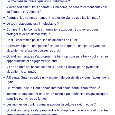
Le totalitarisme numérique est-il inéluctable ?
« Avec seulement trois opérateurs télécoms, ce sera forcément plus cher
qu’à quatre ». Vraiment ?
Pourquoi les hommes mangent ils plus de viande que les femmes ?
Le technofascisme est-il inéluctable ?
Comment lutter contre les informations toxiques : trois leviers pour
protéger le débat démocratique
Haïti. Les femmes pallient les défaillances de l’État
Après avoir perdu une jambe à cause de la guerre, une jeune gymnaste
ukrainienne refuse de baisser les bras
Quand les marques s’approprient le hip-hop pour paraître « cool » : entre
opportunisme et engagement culturel
« Les enfants ont besoin de paix » : Sasha Paskal, jeune gymnaste
ukrainienne amputée
À Damas, Guterres salue un « moment de possibilités » pour l'avenir de la
Syrie
Le Procureur de la Cour pénale internationale Karim Khan révoqué
Incendies : développer un « drone-avion » pour détecter les gaz toxiques
dans les panaches de fumée
Les moines du punk : connaissez-vous la culture straight edge ?
Quand les marques s'approprient le hip-hop pour paraître « cool » : entre
opportunisme et engagement culturel