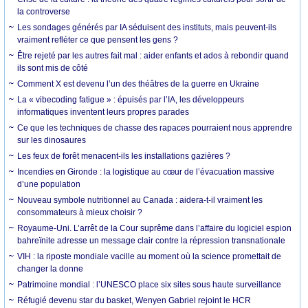
la controverse
Les sondages générés par IA séduisent des instituts, mais peuvent-ils
vraiment refléter ce que pensent les gens ?
Être rejeté par les autres fait mal : aider enfants et ados à rebondir quand
ils sont mis de côté
Comment X est devenu l’un des théâtres de la guerre en Ukraine
La « vibecoding fatigue » : épuisés par l’IA, les développeurs
informatiques inventent leurs propres parades
Ce que les techniques de chasse des rapaces pourraient nous apprendre
sur les dinosaures
Les feux de forêt menacent-ils les installations gazières ?
Incendies en Gironde : la logistique au cœur de l’évacuation massive
d’une population
Nouveau symbole nutritionnel au Canada : aidera-t-il vraiment les
consommateurs à mieux choisir ?
Royaume-Uni. L’arrêt de la Cour suprême dans l’affaire du logiciel espion
bahreïnite adresse un message clair contre la répression transnationale
VIH : la riposte mondiale vacille au moment où la science promettait de
changer la donne
Patrimoine mondial : l’UNESCO place six sites sous haute surveillance
Réfugié devenu star du basket, Wenyen Gabriel rejoint le HCR