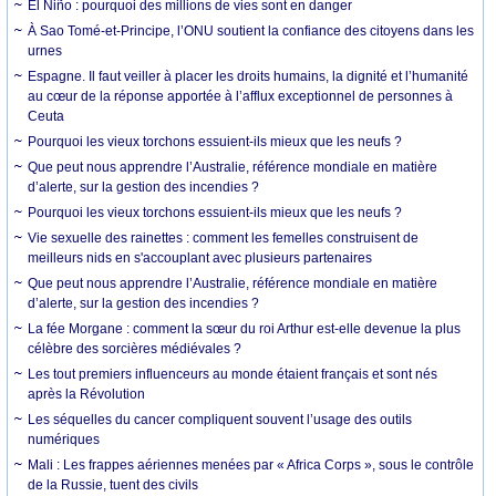
El Niño : pourquoi des millions de vies sont en danger
À Sao Tomé-et-Principe, l’ONU soutient la confiance des citoyens dans les
urnes
Espagne. Il faut veiller à placer les droits humains, la dignité et l’humanité
au cœur de la réponse apportée à l’afflux exceptionnel de personnes à
Ceuta
Pourquoi les vieux torchons essuient-ils mieux que les neufs ?
Que peut nous apprendre l’Australie, référence mondiale en matière
d’alerte, sur la gestion des incendies ?
Pourquoi les vieux torchons essuient-ils mieux que les neufs ?
Vie sexuelle des rainettes : comment les femelles construisent de
meilleurs nids en s'accouplant avec plusieurs partenaires
Que peut nous apprendre l’Australie, référence mondiale en matière
d’alerte, sur la gestion des incendies ?
La fée Morgane : comment la sœur du roi Arthur est-elle devenue la plus
célèbre des sorcières médiévales ?
Les tout premiers influenceurs au monde étaient français et sont nés
après la Révolution
Les séquelles du cancer compliquent souvent l’usage des outils
numériques
Mali : Les frappes aériennes menées par « Africa Corps », sous le contrôle
de la Russie, tuent des civils