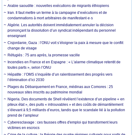
Arabie saoudite : nouvelles exécutions de migrants éthiopiens
Iran. Il faut mettre un terme à la campagne d’exécutions et de
condamnations à mort arbitraires de manifestant·e·s
Algérie. Les autorités doivent immédiatement annuler la décision
prononçant la dissolution d’un syndicat indépendant du personnel
enseignant
Cisjordanie, Gaza : l’ONU voit s’éloigner la paix à mesure que le conflit
change de visage
Réfugiés : 75 ans après, la promesse vacille
Incendies en France et en Espagne : « L'alarme climatique retentit de
toutes parts », selon l’ONU
Hépatite : l’OMS s’inquiète d’un ralentissement des progrès vers
l’élimination d’ici 2030
Plages du Débarquement en France, médinas aux Comores : 25
nouveaux sites inscrits au patrimoine mondial
Nigeria. Des documents de Shell révèlent l’existence d’un pipeline « en
piteux état », des puits « introuvables » et des coûts de démantèlement
s’élevant à 9,5 milliards d’euros, tandis que le scandale lié à la pollution
prend de l’ampleur
Cyberesclavage : ces fausses offres d'emploi qui transforment leurs
victimes en escrocs
Crise de la culture : la théorie des quatre régimes culturels pour sortir de