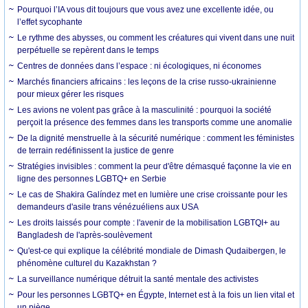
Pourquoi l’IA vous dit toujours que vous avez une excellente idée, ou
l’effet sycophante
Le rythme des abysses, ou comment les créatures qui vivent dans une nuit
perpétuelle se repèrent dans le temps
Centres de données dans l’espace : ni écologiques, ni économes
Marchés financiers africains : les leçons de la crise russo-ukrainienne
pour mieux gérer les risques
Les avions ne volent pas grâce à la masculinité : pourquoi la société
perçoit la présence des femmes dans les transports comme une anomalie
De la dignité menstruelle à la sécurité numérique : comment les féministes
de terrain redéfinissent la justice de genre
Stratégies invisibles : comment la peur d'être démasqué façonne la vie en
ligne des personnes LGBTQ+ en Serbie
Le cas de Shakira Galíndez met en lumière une crise croissante pour les
demandeurs d'asile trans vénézuéliens aux USA
Les droits laissés pour compte : l'avenir de la mobilisation LGBTQI+ au
Bangladesh de l'après-soulèvement
Qu'est-ce qui explique la célébrité mondiale de Dimash Qudaibergen, le
phénomène culturel du Kazakhstan ?
La surveillance numérique détruit la santé mentale des activistes
Pour les personnes LGBTQ+ en Égypte, Internet est à la fois un lien vital et
un piège