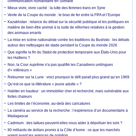
communication humanitaire en Somalie
Mieux vivre, vivre caché : la lutte des femmes trans en Syrie
Vente de la Coupe du monde : le bras de fer entre la FIFA et l’Europe
Kazakhstan : relance du débat sur la sécurité publique et les politiques en
matière de bien-être animal à la suite de réformes relatives à la gestion
des animaux errants
La mise en scène nationaliste contre les traditions du Bushido : les débats
autour des nettoyages de stade pendant la Coupe du monde 2026
Que signifie la fin du Statut de protection temporaire aux États-Unis pour
les Haïtiens ?
Non, la Cour suprême n'a pas qualifié les Canadiens unilingues
d'« inférieurs »
Retourner sur la Lune : voici pourquoi le défi parait plus grand qu’en 1969
Qu’est-ce que la littérature « jeune adulte » ?
Habiter en hauteur : un immobilier cher et recherché, mais vulnérable aux
fortes chaleurs
Les limites de l’économie, au-delà des caricatures
La caméra au service de la recherche : l’expérience d’un documentaire à
Madagascar
Cadmium : des laitues peuvent-elles nous aider à dépolluer les sols ?
80 milliards de dollars promis à la Côte d’Ivoire : ce que les marchés
voient avant les agences de notation