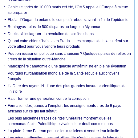
Canicule : près de 10.000 morts cet été, l’OMS appelle l’Europe à mieux
se préparer
Ebola : l’Ouganda entame le compte à rebours avant la fin de l’épidémie
Rohingyas : plus de 500 disparus au large du Myanmar
Du zinc à Instagram : la révolution des coffee shops
Quand votre chien s’habille en Prada… Les marques de luxe surfent sur
votre affect pour vous vendre leurs produits
Peut-on réussir en politique sans charisme ? Quelques pistes de réflexion
tirées de la situation outre-Manche
Manosphère : anatomie d’une galaxie antiféministe en pleine évolution
Pourquoi l'Organisation mondiale de la Santé est utile aux citoyens
français
L’affaire des rayons N : l’une des plus grandes bavures scientifiques de
l’histoire
Haïti : former une génération contre la corruption
Formation des jeunes à l’emploi : les enseignements tirés de 9 pays
africains sur ce qui fait défaut
Les plus anciennes traces de rites funéraires montrent que les
communautés du Paléolithique vivaient leur deuil comme nous
La plate-forme Patreon pousse les musiciens à vendre leur intimité
Les refuges climatiques seront utiles s’ils n’oublient pas de faire de la