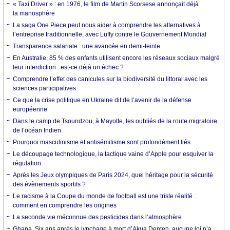
« Taxi Driver » : en 1976, le film de Martin Scorsese annonçait déjà
la manosphère
La saga One Piece peut nous aider à comprendre les alternatives à
l’entreprise traditionnelle, avec Luffy contre le Gouvernement Mondial
Transparence salariale : une avancée en demi-teinte
En Australie, 85 % des enfants utilisent encore les réseaux sociaux malgré
leur interdiction : est-ce déjà un échec ?
Comprendre l’effet des canicules sur la biodiversité du littoral avec les
sciences participatives
Ce que la crise politique en Ukraine dit de l’avenir de la défense
européenne
Dans le camp de Tsoundzou, à Mayotte, les oubliés de la route migratoire
de l’océan Indien
Pourquoi masculinisme et antisémitisme sont profondément liés
Le découpage technologique, la tactique vaine d’Apple pour esquiver la
régulation
Après les Jeux olympiques de Paris 2024, quel héritage pour la sécurité
des évènements sportifs ?
Le racisme à la Coupe du monde de football est une triste réalité :
comment en comprendre les origines
La seconde vie méconnue des pesticides dans l’atmosphère
Ghana. Six ans après le lynchage à mort d’Akua Denteh, aucune loi n’a