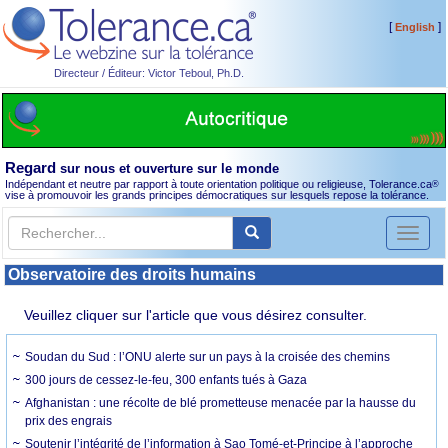
[
]
English
Directeur / Éditeur: Victor Teboul, Ph.D.
Regard
sur nous et ouverture sur le monde
Indépendant et neutre par rapport à toute orientation politique ou religieuse, Tolerance.ca
®
vise à promouvoir les grands principes démocratiques sur lesquels repose la tolérance.
Toggl
naviga
Observatoire des droits humains
Veuillez cliquer sur l'article que vous désirez consulter.
Soudan du Sud : l’ONU alerte sur un pays à la croisée des chemins
300 jours de cessez-le-feu, 300 enfants tués à Gaza
Afghanistan : une récolte de blé prometteuse menacée par la hausse du
prix des engrais
Soutenir l’intégrité de l’information à Sao Tomé-et-Principe à l’approche