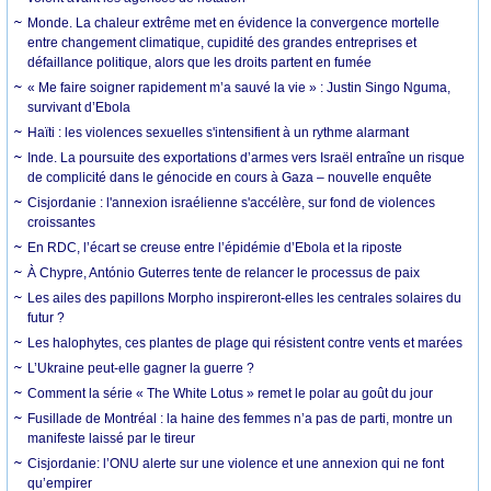
Monde. La chaleur extrême met en évidence la convergence mortelle
entre changement climatique, cupidité des grandes entreprises et
défaillance politique, alors que les droits partent en fumée
« Me faire soigner rapidement m’a sauvé la vie » : Justin Singo Nguma,
survivant d’Ebola
Haïti : les violences sexuelles s'intensifient à un rythme alarmant
Inde. La poursuite des exportations d’armes vers Israël entraîne un risque
de complicité dans le génocide en cours à Gaza – nouvelle enquête
Cisjordanie : l'annexion israélienne s'accélère, sur fond de violences
croissantes
En RDC, l’écart se creuse entre l’épidémie d’Ebola et la riposte
À Chypre, António Guterres tente de relancer le processus de paix
Les ailes des papillons Morpho inspireront-elles les centrales solaires du
futur ?
Les halophytes, ces plantes de plage qui résistent contre vents et marées
L’Ukraine peut-elle gagner la guerre ?
Comment la série « The White Lotus » remet le polar au goût du jour
Fusillade de Montréal : la haine des femmes n’a pas de parti, montre un
manifeste laissé par le tireur
Cisjordanie: l’ONU alerte sur une violence et une annexion qui ne font
qu’empirer