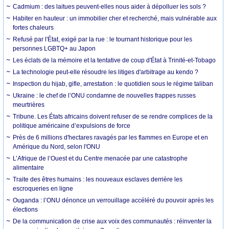
Cadmium : des laitues peuvent-elles nous aider à dépolluer les sols ?
Habiter en hauteur : un immobilier cher et recherché, mais vulnérable aux
fortes chaleurs
Refusé par l'État, exigé par la rue : le tournant historique pour les
personnes LGBTQ+ au Japon
Les éclats de la mémoire et la tentative de coup d'État à Trinité-et-Tobago
La technologie peut-elle résoudre les litiges d'arbitrage au kendo ?
Inspection du hijab, gifle, arrestation : le quotidien sous le régime taliban
Ukraine : le chef de l’ONU condamne de nouvelles frappes russes
meurtrières
Tribune. Les États africains doivent refuser de se rendre complices de la
politique américaine d’expulsions de force
Près de 6 millions d'hectares ravagés par les flammes en Europe et en
Amérique du Nord, selon l'ONU
L’Afrique de l’Ouest et du Centre menacée par une catastrophe
alimentaire
Traite des êtres humains : les nouveaux esclaves derrière les
escroqueries en ligne
Ouganda : l’ONU dénonce un verrouillage accéléré du pouvoir après les
élections
De la communication de crise aux voix des communautés : réinventer la