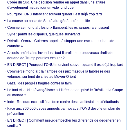
Corée du Sud. Une décision rendue en appel dans une affaire
d’avortement met au jour un vide juridique
Pourquoi l’ONU intervient souvent quand il est déjà trop tard
La course au poste de Secrétaire général s'intensifie
Commerce mondial : les prix flambent, les échanges ralentissent
Syrie : parmi les disparus, quelques survivants
Détroit d'Ormuz : Guterres appelle à stopper une escalade « hors de
contrôle »
Alcools américains invendus : faut-il profiter des nouveaux droits de
douane de Trump pour les écouler ?
EN DIRECT | Pourquoi l’ONU intervient souvent quand il est déjà trop tard
Commerce mondial : la flambée des prix masque la faiblesse des
volumes, sur fond de crise au Moyen-Orient
Gaza : des progrès fragiles contre la faim
Le foot et la foi : l’évangélisme a-t-il réellement privé le Brésil de la Coupe
du monde ?
Inde : Recours excessif à la force contre des manifestations d’étudiants
Face aux 300 000 décès annuels par noyade, l’OMS dévoile un plan de
prévention
EN DIRECT | Comment mieux empêcher les différends de dégénérer en
conflits ?