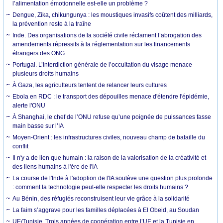
l’alimentation émotionnelle est-elle un problème ?
Dengue, Zika, chikungunya : les moustiques invasifs coûtent des milliards,
la prévention reste à la traîne
Inde. Des organisations de la société civile réclament l’abrogation des
amendements répressifs à la réglementation sur les financements
étrangers des ONG
Portugal. L’interdiction générale de l’occultation du visage menace
plusieurs droits humains
À Gaza, les agriculteurs tentent de relancer leurs cultures
Ebola en RDC : le transport des dépouilles menace d'étendre l'épidémie,
alerte l'ONU
À Shanghai, le chef de l’ONU refuse qu’une poignée de puissances fasse
main basse sur l’IA
Moyen-Orient : les infrastructures civiles, nouveau champ de bataille du
conflit
Il n'y a de lien que humain : la raison de la valorisation de la créativité et
des liens humains à l'ère de l'IA
La course de l'Inde à l'adoption de l'IA soulève une question plus profonde
: comment la technologie peut-elle respecter les droits humains ?
Au Bénin, des réfugiés reconstruisent leur vie grâce à la solidarité
La faim s’aggrave pour les familles déplacées à El Obeid, au Soudan
UE/Tunisie. Trois années de coopération entre l’UE et la Tunisie en