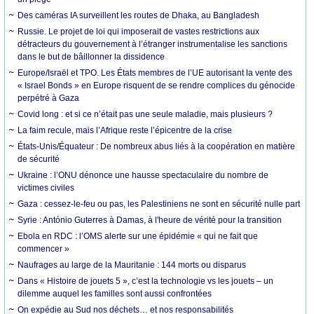
Des caméras IA surveillent les routes de Dhaka, au Bangladesh
Russie. Le projet de loi qui imposerait de vastes restrictions aux
détracteurs du gouvernement à l’étranger instrumentalise les sanctions
dans le but de bâillonner la dissidence
Europe/Israël et TPO. Les États membres de l’UE autorisant la vente des
« Israel Bonds » en Europe risquent de se rendre complices du génocide
perpétré à Gaza
Covid long : et si ce n’était pas une seule maladie, mais plusieurs ?
La faim recule, mais l’Afrique reste l’épicentre de la crise
États-Unis/Équateur : De nombreux abus liés à la coopération en matière
de sécurité
Ukraine : l’ONU dénonce une hausse spectaculaire du nombre de
victimes civiles
Gaza : cessez-le-feu ou pas, les Palestiniens ne sont en sécurité nulle part
Syrie : António Guterres à Damas, à l'heure de vérité pour la transition
Ebola en RDC : l’OMS alerte sur une épidémie « qui ne fait que
commencer »
Naufrages au large de la Mauritanie : 144 morts ou disparus
Dans « Histoire de jouets 5 », c’est la technologie vs les jouets – un
dilemme auquel les familles sont aussi confrontées
On expédie au Sud nos déchets… et nos responsabilités