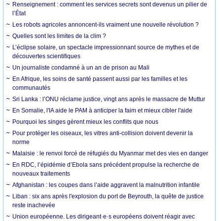
Renseignement : comment les services secrets sont devenus un pilier de
l’État
Les robots agricoles annoncent-ils vraiment une nouvelle révolution ?
Quelles sont les limites de la clim ?
L’éclipse solaire, un spectacle impressionnant source de mythes et de
découvertes scientifiques
Un journaliste condamné à un an de prison au Mali
En Afrique, les soins de santé passent aussi par les familles et les
communautés
Sri Lanka : l’ONU réclame justice, vingt ans après le massacre de Muttur
En Somalie, l'IA aide le PAM à anticiper la faim et mieux cibler l'aide
Pourquoi les singes gèrent mieux les conflits que nous
Pour protéger les oiseaux, les vitres anti-collision doivent devenir la
norme
Malaisie : le renvoi forcé de réfugiés du Myanmar met des vies en danger
En RDC, l’épidémie d’Ebola sans précédent propulse la recherche de
nouveaux traitements
Afghanistan : les coupes dans l’aide aggravent la malnutrition infantile
Liban : six ans après l'explosion du port de Beyrouth, la quête de justice
reste inachevée
Union européenne. Les dirigeant·e·s européens doivent réagir avec