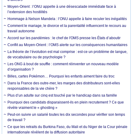
Moyen-Orient : l’ONU appelle à une désescalade immédiate face à
l’extension des hostilités
Hommage à Nelson Mandela : l’ONU appelle à faire reculer les inégalités
Comment le mariage, le divorce et la parentalité influencent le recours au
travail autonome
Accord sur les pandémies : le chef de l'OMS presse les États d’aboutir
Conflit au Moyen-Orient : l’OMS alerte sur les conséquences humanitaires
La théorie de l’évolution est mal comprise : est-ce un problème de langue,
de vocabulaire ou de psychologie ?
Les ONG à bout de souffle : comment réinventer un nouveau modèle
d’organisation ?
Billes, cartes Pokémon… Pourquoi les enfants aiment faire du troc
Dans la France des outre-mer, les marges des distributeurs sont-elles
responsables de la vie chère ?
Plus d’un adulte sur cinq est touché par le handicap dans sa famille
Pourquoi des candidats disparaissent-ils en plein recrutement ? Ce que
révèle vraiment le « ghosting »
Peut-on suivre un salarié toutes les dix secondes pour vérifier son temps
de travail ?
Ce que les retraits du Burkina Faso, du Mali et du Niger de la Cour pénale
internationale révèlent de la diffusion autoritaire