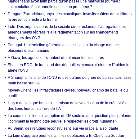
Manger sans avoir faim parce qu’on passe une mauvaise journée :
l’alimentation émotionnelle est-elle un problème ?
Dengue, Zika, chikungunya : les moustiques invasifs coûtent des milliards,
la prévention reste à la traîne
Inde. Des organisations de la société civile réclament l’abrogation des
amendements répressifs à la réglementation sur les financements
étrangers des ONG
Portugal. L’interdiction générale de l’occultation du visage menace
plusieurs droits humains
À Gaza, les agriculteurs tentent de relancer leurs cultures
Ebola en RDC : le transport des dépouilles menace d'étendre l'épidémie,
alerte l'ONU
À Shanghai, le chef de l’ONU refuse qu’une poignée de puissances fasse
main basse sur l’IA
Moyen-Orient : les infrastructures civiles, nouveau champ de bataille du
conflit
Il n'y a de lien que humain : la raison de la valorisation de la créativité et
des liens humains à l'ère de l'IA
La course de l'Inde à l'adoption de l'IA soulève une question plus profonde
: comment la technologie peut-elle respecter les droits humains ?
Au Bénin, des réfugiés reconstruisent leur vie grâce à la solidarité
La faim s’aggrave pour les familles déplacées à El Obeid, au Soudan