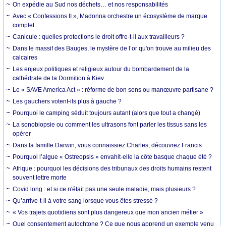
On expédie au Sud nos déchets… et nos responsabilités
Avec « Confessions II », Madonna orchestre un écosystème de marque
complet
Canicule : quelles protections le droit offre-t-il aux travailleurs ?
Dans le massif des Bauges, le mystère de l’or qu'on trouve au milieu des
calcaires
Les enjeux politiques et religieux autour du bombardement de la
cathédrale de la Dormition à Kiev
Le « SAVE America Act » : réforme de bon sens ou manœuvre partisane ?
Les gauchers votent-ils plus à gauche ?
Pourquoi le camping séduit toujours autant (alors que tout a changé)
La sonobiopsie ou comment les ultrasons font parler les tissus sans les
opérer
Dans la famille Darwin, vous connaissiez Charles, découvrez Francis
Pourquoi l’algue « Ostreopsis » envahit-elle la côte basque chaque été ?
Afrique : pourquoi les décisions des tribunaux des droits humains restent
souvent lettre morte
Covid long : et si ce n'était pas une seule maladie, mais plusieurs ?
Qu’arrive-t-il à votre sang lorsque vous êtes stressé ?
« Vos trajets quotidiens sont plus dangereux que mon ancien métier »
Quel consentement autochtone ? Ce que nous apprend un exemple venu