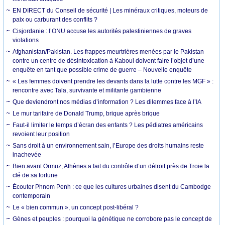
EN DIRECT du Conseil de sécurité | Les minéraux critiques, moteurs de
paix ou carburant des conflits ?
Cisjordanie : l’ONU accuse les autorités palestiniennes de graves
violations
Afghanistan/Pakistan. Les frappes meurtrières menées par le Pakistan
contre un centre de désintoxication à Kaboul doivent faire l’objet d’une
enquête en tant que possible crime de guerre – Nouvelle enquête
« Les femmes doivent prendre les devants dans la lutte contre les MGF » :
rencontre avec Tala, survivante et militante gambienne
Que deviendront nos médias d’information ? Les dilemmes face à l’IA
Le mur tarifaire de Donald Trump, brique après brique
Faut-il limiter le temps d’écran des enfants ? Les pédiatres américains
revoient leur position
Sans droit à un environnement sain, l’Europe des droits humains reste
inachevée
Bien avant Ormuz, Athènes a fait du contrôle d’un détroit près de Troie la
clé de sa fortune
Écouter Phnom Penh : ce que les cultures urbaines disent du Cambodge
contemporain
Le « bien commun », un concept post-libéral ?
Gènes et peuples : pourquoi la génétique ne corrobore pas le concept de