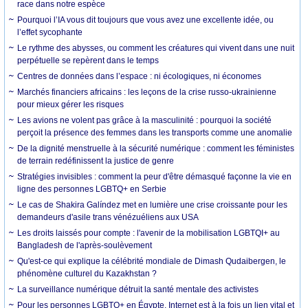
race dans notre espèce
Pourquoi l’IA vous dit toujours que vous avez une excellente idée, ou
l’effet sycophante
Le rythme des abysses, ou comment les créatures qui vivent dans une nuit
perpétuelle se repèrent dans le temps
Centres de données dans l’espace : ni écologiques, ni économes
Marchés financiers africains : les leçons de la crise russo-ukrainienne
pour mieux gérer les risques
Les avions ne volent pas grâce à la masculinité : pourquoi la société
perçoit la présence des femmes dans les transports comme une anomalie
De la dignité menstruelle à la sécurité numérique : comment les féministes
de terrain redéfinissent la justice de genre
Stratégies invisibles : comment la peur d'être démasqué façonne la vie en
ligne des personnes LGBTQ+ en Serbie
Le cas de Shakira Galíndez met en lumière une crise croissante pour les
demandeurs d'asile trans vénézuéliens aux USA
Les droits laissés pour compte : l'avenir de la mobilisation LGBTQI+ au
Bangladesh de l'après-soulèvement
Qu'est-ce qui explique la célébrité mondiale de Dimash Qudaibergen, le
phénomène culturel du Kazakhstan ?
La surveillance numérique détruit la santé mentale des activistes
Pour les personnes LGBTQ+ en Égypte, Internet est à la fois un lien vital et