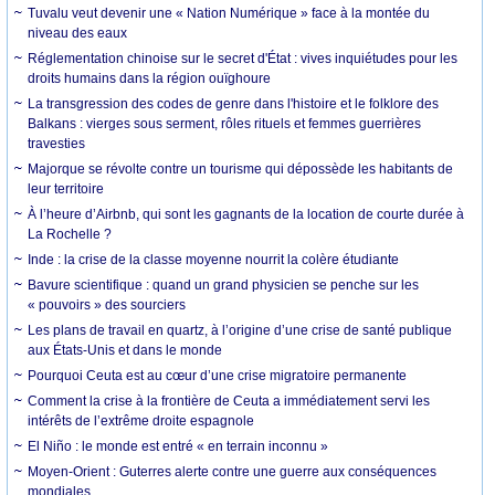
Tuvalu veut devenir une « Nation Numérique » face à la montée du
niveau des eaux
Réglementation chinoise sur le secret d'État : vives inquiétudes pour les
droits humains dans la région ouïghoure
La transgression des codes de genre dans l'histoire et le folklore des
Balkans : vierges sous serment, rôles rituels et femmes guerrières
travesties
Majorque se révolte contre un tourisme qui dépossède les habitants de
leur territoire
À l’heure d’Airbnb, qui sont les gagnants de la location de courte durée à
La Rochelle ?
Inde : la crise de la classe moyenne nourrit la colère étudiante
Bavure scientifique : quand un grand physicien se penche sur les
« pouvoirs » des sourciers
Les plans de travail en quartz, à l’origine d’une crise de santé publique
aux États-Unis et dans le monde
Pourquoi Ceuta est au cœur d’une crise migratoire permanente
Comment la crise à la frontière de Ceuta a immédiatement servi les
intérêts de l’extrême droite espagnole
El Niño : le monde est entré « en terrain inconnu »
Moyen-Orient : Guterres alerte contre une guerre aux conséquences
mondiales