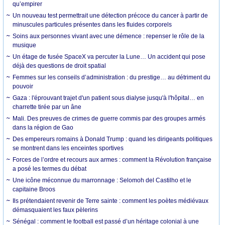
qu’empirer
Un nouveau test permettrait une détection précoce du cancer à partir de
minuscules particules présentes dans les fluides corporels
Soins aux personnes vivant avec une démence : repenser le rôle de la
musique
Un étage de fusée SpaceX va percuter la Lune… Un accident qui pose
déjà des questions de droit spatial
Femmes sur les conseils d’administration : du prestige… au détriment du
pouvoir
Gaza : l'éprouvant trajet d'un patient sous dialyse jusqu'à l'hôpital… en
charrette tirée par un âne
Mali. Des preuves de crimes de guerre commis par des groupes armés
dans la région de Gao
Des empereurs romains à Donald Trump : quand les dirigeants politiques
se montrent dans les enceintes sportives
Forces de l’ordre et recours aux armes : comment la Révolution française
a posé les termes du débat
Une icône méconnue du marronnage : Selomoh del Castilho et le
capitaine Broos
Ils prétendaient revenir de Terre sainte : comment les poètes médiévaux
démasquaient les faux pèlerins
Sénégal : comment le football est passé d’un héritage colonial à une