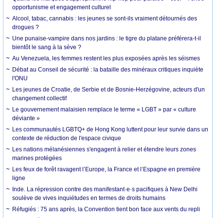
opportunisme et engagement culturel
Alcool, tabac, cannabis : les jeunes se sont-ils vraiment détournés des
drogues ?
Une punaise-vampire dans nos jardins : le tigre du platane préférera-t-il
bientôt le sang à la sève ?
Au Venezuela, les femmes restent les plus exposées après les séismes
Débat au Conseil de sécurité : la bataille des minéraux critiques inquiète
l'ONU
Les jeunes de Croatie, de Serbie et de Bosnie-Herzégovine, acteurs d'un
changement collectif
Le gouvernement malaisien remplace le terme « LGBT » par « culture
déviante »
Les communautés LGBTQ+ de Hong Kong luttent pour leur survie dans un
contexte de réduction de l'espace civique
Les nations mélanésiennes s'engagent à relier et étendre leurs zones
marines protégées
Les feux de forêt ravagent l’Europe, la France et l’Espagne en première
ligne
Inde. La répression contre des manifestant·e·s pacifiques à New Delhi
soulève de vives inquiétudes en termes de droits humains
Réfugiés : 75 ans après, la Convention tient bon face aux vents du repli