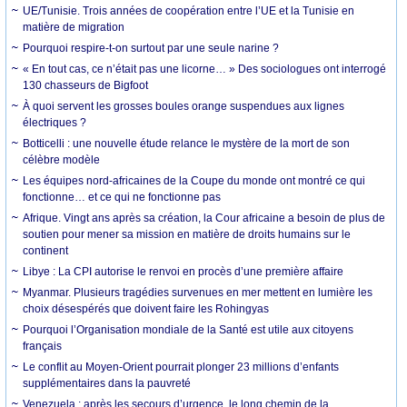
UE/Tunisie. Trois années de coopération entre l’UE et la Tunisie en
matière de migration
Pourquoi respire-t-on surtout par une seule narine ?
« En tout cas, ce n’était pas une licorne… » Des sociologues ont interrogé
130 chasseurs de Bigfoot
À quoi servent les grosses boules orange suspendues aux lignes
électriques ?
Botticelli : une nouvelle étude relance le mystère de la mort de son
célèbre modèle
Les équipes nord-africaines de la Coupe du monde ont montré ce qui
fonctionne… et ce qui ne fonctionne pas
Afrique. Vingt ans après sa création, la Cour africaine a besoin de plus de
soutien pour mener sa mission en matière de droits humains sur le
continent
Libye : La CPI autorise le renvoi en procès d’une première affaire
Myanmar. Plusieurs tragédies survenues en mer mettent en lumière les
choix désespérés que doivent faire les Rohingyas
Pourquoi l’Organisation mondiale de la Santé est utile aux citoyens
français
Le conflit au Moyen-Orient pourrait plonger 23 millions d’enfants
supplémentaires dans la pauvreté
Venezuela : après les secours d’urgence, le long chemin de la