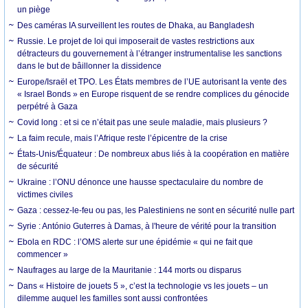
un piège
Des caméras IA surveillent les routes de Dhaka, au Bangladesh
Russie. Le projet de loi qui imposerait de vastes restrictions aux
détracteurs du gouvernement à l’étranger instrumentalise les sanctions
dans le but de bâillonner la dissidence
Europe/Israël et TPO. Les États membres de l’UE autorisant la vente des
« Israel Bonds » en Europe risquent de se rendre complices du génocide
perpétré à Gaza
Covid long : et si ce n’était pas une seule maladie, mais plusieurs ?
La faim recule, mais l’Afrique reste l’épicentre de la crise
États-Unis/Équateur : De nombreux abus liés à la coopération en matière
de sécurité
Ukraine : l’ONU dénonce une hausse spectaculaire du nombre de
victimes civiles
Gaza : cessez-le-feu ou pas, les Palestiniens ne sont en sécurité nulle part
Syrie : António Guterres à Damas, à l'heure de vérité pour la transition
Ebola en RDC : l’OMS alerte sur une épidémie « qui ne fait que
commencer »
Naufrages au large de la Mauritanie : 144 morts ou disparus
Dans « Histoire de jouets 5 », c’est la technologie vs les jouets – un
dilemme auquel les familles sont aussi confrontées