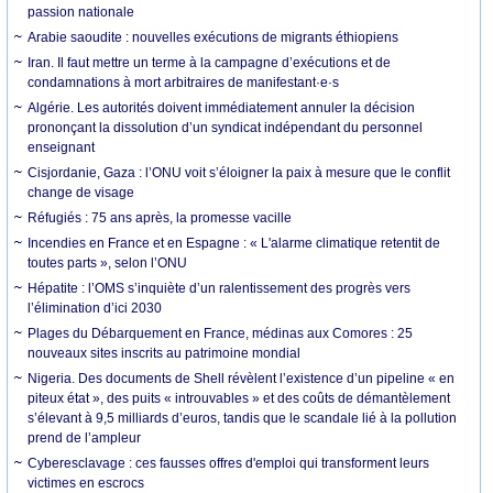
passion nationale
Arabie saoudite : nouvelles exécutions de migrants éthiopiens
Iran. Il faut mettre un terme à la campagne d’exécutions et de
condamnations à mort arbitraires de manifestant·e·s
Algérie. Les autorités doivent immédiatement annuler la décision
prononçant la dissolution d’un syndicat indépendant du personnel
enseignant
Cisjordanie, Gaza : l’ONU voit s’éloigner la paix à mesure que le conflit
change de visage
Réfugiés : 75 ans après, la promesse vacille
Incendies en France et en Espagne : « L'alarme climatique retentit de
toutes parts », selon l’ONU
Hépatite : l’OMS s’inquiète d’un ralentissement des progrès vers
l’élimination d’ici 2030
Plages du Débarquement en France, médinas aux Comores : 25
nouveaux sites inscrits au patrimoine mondial
Nigeria. Des documents de Shell révèlent l’existence d’un pipeline « en
piteux état », des puits « introuvables » et des coûts de démantèlement
s’élevant à 9,5 milliards d’euros, tandis que le scandale lié à la pollution
prend de l’ampleur
Cyberesclavage : ces fausses offres d'emploi qui transforment leurs
victimes en escrocs