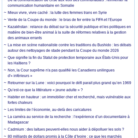
De la communication de crise aux voix des communautés : réinventer la
communication humanitaire en Somalie
Mieux vivre, vivre caché : la lutte des femmes trans en Syrie
Vente de la Coupe du monde : le bras de fer entre la FIFA et l’Europe
Kazakhstan : relance du débat sur la sécurité publique et les politiques en
matière de bien-être animal à la suite de réformes relatives à la gestion
des animaux errants
La mise en scène nationaliste contre les traditions du Bushido : les débats
autour des nettoyages de stade pendant la Coupe du monde 2026
Que signifie la fin du Statut de protection temporaire aux États-Unis pour
les Haïtiens ?
Non, la Cour suprême n'a pas qualifié les Canadiens unilingues
d'« inférieurs »
Retourner sur la Lune : voici pourquoi le défi parait plus grand qu’en 1969
Qu’est-ce que la littérature « jeune adulte » ?
Habiter en hauteur : un immobilier cher et recherché, mais vulnérable aux
fortes chaleurs
Les limites de l’économie, au-delà des caricatures
La caméra au service de la recherche : l’expérience d’un documentaire à
Madagascar
Cadmium : des laitues peuvent-elles nous aider à dépolluer les sols ?
80 milliards de dollars promis à la Côte d’Ivoire : ce que les marchés