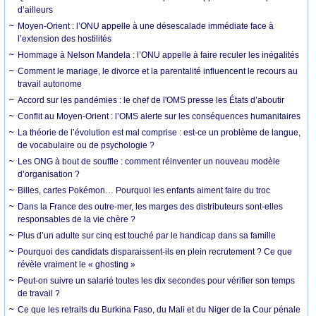
d’ailleurs
Moyen-Orient : l’ONU appelle à une désescalade immédiate face à
l’extension des hostilités
Hommage à Nelson Mandela : l’ONU appelle à faire reculer les inégalités
Comment le mariage, le divorce et la parentalité influencent le recours au
travail autonome
Accord sur les pandémies : le chef de l'OMS presse les États d’aboutir
Conflit au Moyen-Orient : l’OMS alerte sur les conséquences humanitaires
La théorie de l’évolution est mal comprise : est-ce un problème de langue,
de vocabulaire ou de psychologie ?
Les ONG à bout de souffle : comment réinventer un nouveau modèle
d’organisation ?
Billes, cartes Pokémon… Pourquoi les enfants aiment faire du troc
Dans la France des outre-mer, les marges des distributeurs sont-elles
responsables de la vie chère ?
Plus d’un adulte sur cinq est touché par le handicap dans sa famille
Pourquoi des candidats disparaissent-ils en plein recrutement ? Ce que
révèle vraiment le « ghosting »
Peut-on suivre un salarié toutes les dix secondes pour vérifier son temps
de travail ?
Ce que les retraits du Burkina Faso, du Mali et du Niger de la Cour pénale