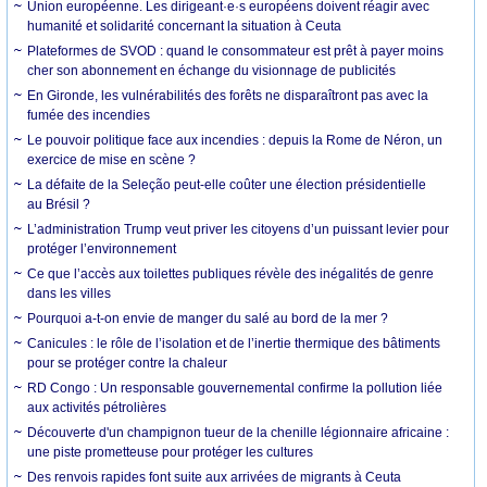
Union européenne. Les dirigeant·e·s européens doivent réagir avec
humanité et solidarité concernant la situation à Ceuta
Plateformes de SVOD : quand le consommateur est prêt à payer moins
cher son abonnement en échange du visionnage de publicités
En Gironde, les vulnérabilités des forêts ne disparaîtront pas avec la
fumée des incendies
Le pouvoir politique face aux incendies : depuis la Rome de Néron, un
exercice de mise en scène ?
La défaite de la Seleção peut-elle coûter une élection présidentielle
au Brésil ?
L’administration Trump veut priver les citoyens d’un puissant levier pour
protéger l’environnement
Ce que l’accès aux toilettes publiques révèle des inégalités de genre
dans les villes
Pourquoi a-t-on envie de manger du salé au bord de la mer ?
Canicules : le rôle de l’isolation et de l’inertie thermique des bâtiments
pour se protéger contre la chaleur
RD Congo : Un responsable gouvernemental confirme la pollution liée
aux activités pétrolières
Découverte d'un champignon tueur de la chenille légionnaire africaine :
une piste prometteuse pour protéger les cultures
Des renvois rapides font suite aux arrivées de migrants à Ceuta