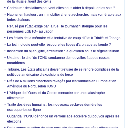
de la Russie, tuent des civils
Cadmium : des laitues peuvent-elles nous aider à dépolluer les sols ?
Habiter en hauteur : un immobilier cher et recherché, mais vulnérable aux
fortes chaleurs
Refusé par l'État, exigé par la rue : le tournant historique pour les
personnes LGBTQ+ au Japon
Les éclats de la mémoire et la tentative de coup d'État à Trinité-et-Tobago
La technologie peut-elle résoudre les litiges d'arbitrage au kendo ?
Inspection du hijab, gifle, arrestation : le quotidien sous le régime taliban
Ukraine : le chef de l’ONU condamne de nouvelles frappes russes
meurtrières
Tribune. Les États africains doivent refuser de se rendre complices de la
politique américaine d’expulsions de force
Près de 6 millions d'hectares ravagés par les flammes en Europe et en
Amérique du Nord, selon l'ONU
L’Afrique de l’Ouest et du Centre menacée par une catastrophe
alimentaire
Traite des êtres humains : les nouveaux esclaves derrière les
escroqueries en ligne
Ouganda : l’ONU dénonce un verrouillage accéléré du pouvoir après les
élections