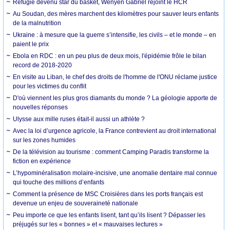
Réfugié devenu star du basket, Wenyen Gabriel rejoint le HCR
Au Soudan, des mères marchent des kilomètres pour sauver leurs enfants
de la malnutrition
Ukraine : à mesure que la guerre s’intensifie, les civils – et le monde – en
paient le prix
Ebola en RDC : en un peu plus de deux mois, l'épidémie frôle le bilan
record de 2018-2020
En visite au Liban, le chef des droits de l'homme de l'ONU réclame justice
pour les victimes du conflit
D'où viennent les plus gros diamants du monde ? La géologie apporte de
nouvelles réponses
Ulysse aux mille ruses était-il aussi un athlète ?
Avec la loi d’urgence agricole, la France contrevient au droit international
sur les zones humides
De la télévision au tourisme : comment Camping Paradis transforme la
fiction en expérience
L’hypominéralisation molaire-incisive, une anomalie dentaire mal connue
qui touche des millions d’enfants
Comment la présence de MSC Croisières dans les ports français est
devenue un enjeu de souveraineté nationale
Peu importe ce que les enfants lisent, tant qu’ils lisent ? Dépasser les
préjugés sur les « bonnes » et « mauvaises lectures »