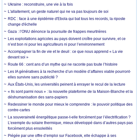
Ukraine : reconstruire, une vie à la fois
L'allaitement, un geste naturel qui ne va pas toujours de soi
RDC : face à une épidémie d'Ebola qui bat tous les records, la riposte
change d'échelle
Gaza : l’ONU dénonce la poursuite de frappes meurtrières
Les exploitations agricoles au pays doivent croître pour survivre, et ce
n’est bon ni pour les agriculteurs ni pour l’environnement
Accompagner la fin de vie et le deuil : ce que nous apprend « La vie
devant soi »
Route 66 : cent ans d’un mythe qui ne raconte pas toute l’histoire
Les IA génératives à la recherche d’un modèle d’affaires viable pourront-
elles survivre sans publicité ?
Aux États-Unis, les universités peinent à enrayer le recul de la lecture
« Ils sont parmi nous » : la nouvelle plateforme de la Maison-Blanche et la
déshumanisation des sans-papiers
Redessiner le monde pour mieux le comprendre : le pouvoir politique des
contre-cartes
La souveraineté énergétique passe-t-elle forcément par l’électrification ?
L’exemple du solaire thermique, mieux développé dans d’autres pays pas
forcément plus ensoleillés
Piégée par une offre d’emploi sur Facebook, elle échappe à ses