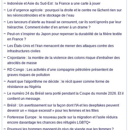
Indonésie et Asie du Sud-Est : la France a une carte à jouer
Loi d’urgence agricole : pourquoi la droite et le centre ne lâchent rien sur
les néonicotinoïdes et le stockage de l’eau
Les lanceurs d’alerte au travail se censurent, car ils sont ignorés par leur
hiérarchie. Comment éviter d’en arriver à un drame ?
Peut-on s’inspirer du Japon pour repenser la durabilité de la filière textile
en France ?
Les États-Unis et l’Iran menacent de mener des attaques contre des
infrastructures civiles
Cisjordanie : la montée de la violence des colons risque d'entraîner des
atrocités de masse
RD Congo : Les activités d’une compagnie pétrolière présentent de
graves risques de pollution
Avant que l'algorithme ne décide : le récit queer comme forme de
résistance au Nigéria
Le numéro 24 du Brésil sera porté pendant la Coupe du monde 2026. Et il
contient un message.
Brésil : Un avertissement sur la façon dont l'IA et les deepfakes peuvent
devenir un « risque excessif » pour les femmes et les filles
Forteresse Europe : le nouveau pacte sur la migration et l'asile réduira
encore davantage les chances des réfugiés LGBTQ+
Pourquoi les hommes mangent-ils plus de viande que les femmes ?