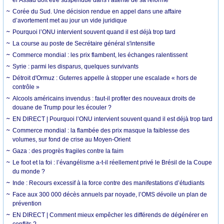
el Assad doit être suspendue dans l’attente de sa réforme
Corée du Sud. Une décision rendue en appel dans une affaire
d’avortement met au jour un vide juridique
Pourquoi l’ONU intervient souvent quand il est déjà trop tard
La course au poste de Secrétaire général s'intensifie
Commerce mondial : les prix flambent, les échanges ralentissent
Syrie : parmi les disparus, quelques survivants
Détroit d'Ormuz : Guterres appelle à stopper une escalade « hors de
contrôle »
Alcools américains invendus : faut-il profiter des nouveaux droits de
douane de Trump pour les écouler ?
EN DIRECT | Pourquoi l’ONU intervient souvent quand il est déjà trop tard
Commerce mondial : la flambée des prix masque la faiblesse des
volumes, sur fond de crise au Moyen-Orient
Gaza : des progrès fragiles contre la faim
Le foot et la foi : l’évangélisme a-t-il réellement privé le Brésil de la Coupe
du monde ?
Inde : Recours excessif à la force contre des manifestations d’étudiants
Face aux 300 000 décès annuels par noyade, l’OMS dévoile un plan de
prévention
EN DIRECT | Comment mieux empêcher les différends de dégénérer en