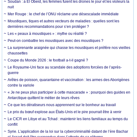
Soudan : à El Obeid, les femmes fuient les drones le jour et les violeurs la
nuit
Mer Rouge : le chef de l’ONU réclame une désescalade immédiate
Moustiques, tiques et autres vecteurs de maladies : quelles sont les
dernières recommandations pour s’en protéger ?
Les « peaux à moustiques » : mythe ou réalité ?
Peut-on combattre les moustiques avec des moustiques ?
La surprenante araignée qui chasse les moustiques et préfère nos vieilles
chaussettes
Coupe du Monde 2026 : le football a-t-il gagné ?
Le Royaume-Uni face au scandale des adoptions forcées de l’après-
guerre
Arêtes de poisson, quarantaine et vaccination : les armes des Aborigènes
contre la variole
« Je ne peux plus participer à cette mascarade » : pourquoi des guides en
Antarctique quittent le métier de leurs rêves
Ce que les dératiseurs nous apprennent sur le bonheur au travail
Le prix du bœuf explose aux États-Unis et le pire pourrait être à venir
Le CICR en Libye et au Tchad : maintenir les liens familiaux au temps du
conflit
Syrie. L’application de la loi sur la cybercriminalité datant de l’ère Bachar