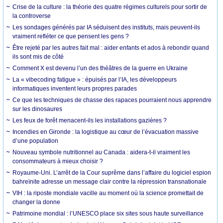
Crise de la culture : la théorie des quatre régimes culturels pour sortir de
la controverse
Les sondages générés par IA séduisent des instituts, mais peuvent-ils
vraiment refléter ce que pensent les gens ?
Être rejeté par les autres fait mal : aider enfants et ados à rebondir quand
ils sont mis de côté
Comment X est devenu l’un des théâtres de la guerre en Ukraine
La « vibecoding fatigue » : épuisés par l’IA, les développeurs
informatiques inventent leurs propres parades
Ce que les techniques de chasse des rapaces pourraient nous apprendre
sur les dinosaures
Les feux de forêt menacent-ils les installations gazières ?
Incendies en Gironde : la logistique au cœur de l’évacuation massive
d’une population
Nouveau symbole nutritionnel au Canada : aidera-t-il vraiment les
consommateurs à mieux choisir ?
Royaume-Uni. L’arrêt de la Cour suprême dans l’affaire du logiciel espion
bahreïnite adresse un message clair contre la répression transnationale
VIH : la riposte mondiale vacille au moment où la science promettait de
changer la donne
Patrimoine mondial : l’UNESCO place six sites sous haute surveillance