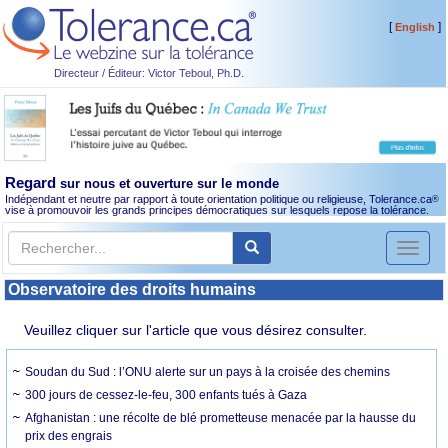
[
]
English
Directeur / Éditeur: Victor Teboul, Ph.D.
Regard
sur nous et ouverture sur le monde
Indépendant et neutre par rapport à toute orientation politique ou religieuse, Tolerance.ca
®
vise à promouvoir les grands principes démocratiques sur lesquels repose la tolérance.
Toggl
naviga
Observatoire des droits humains
Veuillez cliquer sur l'article que vous désirez consulter.
Soudan du Sud : l’ONU alerte sur un pays à la croisée des chemins
300 jours de cessez-le-feu, 300 enfants tués à Gaza
Afghanistan : une récolte de blé prometteuse menacée par la hausse du
prix des engrais