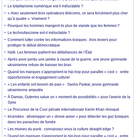
Le totalitarisme numérique est-il inéluctable ?
« Avec seulement trois opérateurs télécoms, ce sera forcément plus cher
qu’à quatre ». Vraiment ?
Pourquoi les hommes mangent ils plus de viande que les femmes ?
Le technofascisme est-il inéluctable ?
Comment lutter contre les informations toxiques : trois leviers pour
protéger le débat démocratique
Haïti. Les femmes pallient les défaillances de l’État
Après avoir perdu une jambe à cause de la guerre, une jeune gymnaste
ukrainienne refuse de baisser les bras
Quand les marques s’approprient le hip-hop pour paraître « cool » : entre
opportunisme et engagement culturel
« Les enfants ont besoin de paix » : Sasha Paskal, jeune gymnaste
ukrainienne amputée
À Damas, Guterres salue un « moment de possibilités » pour l'avenir de la
Syrie
Le Procureur de la Cour pénale internationale Karim Khan révoqué
Incendies : développer un « drone-avion » pour détecter les gaz toxiques
dans les panaches de fumée
Les moines du punk : connaissez-vous la culture straight edge ?
Quand les marques s'approprient le hip-hop pour paraître « cool » : entre