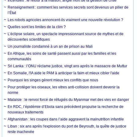
Incendies : le retour à la maison, angle mort de la gestion de crise
Renseignement : comment les services secrets sont devenus un pilier de
l’État
Les robots agricoles annoncent-ils vraiment une nouvelle révolution ?
Quelles sont les limites de la clim ?
L’éclipse solaire, un spectacle impressionnant source de mythes et de
découvertes scientifiques
Un journaliste condamné à un an de prison au Mali
En Afrique, les soins de santé passent aussi par les familles et les
communautés
Sri Lanka : l’ONU réclame justice, vingt ans après le massacre de Muttur
En Somalie, l'IA aide le PAM à anticiper la faim et mieux cibler l'aide
Pourquoi les singes gèrent mieux les conflits que nous
Pour protéger les oiseaux, les vitres anti-collision doivent devenir la
norme
Malaisie : le renvoi forcé de réfugiés du Myanmar met des vies en danger
En RDC, l’épidémie d’Ebola sans précédent propulse la recherche de
nouveaux traitements
Afghanistan : les coupes dans l’aide aggravent la malnutrition infantile
Liban : six ans après l'explosion du port de Beyrouth, la quête de justice
reste inachevée