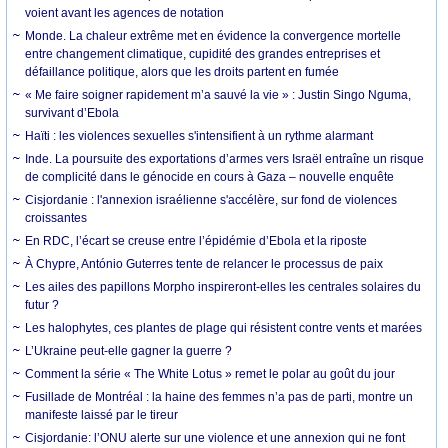
voient avant les agences de notation
Monde. La chaleur extrême met en évidence la convergence mortelle
entre changement climatique, cupidité des grandes entreprises et
défaillance politique, alors que les droits partent en fumée
« Me faire soigner rapidement m’a sauvé la vie » : Justin Singo Nguma,
survivant d’Ebola
Haïti : les violences sexuelles s'intensifient à un rythme alarmant
Inde. La poursuite des exportations d’armes vers Israël entraîne un risque
de complicité dans le génocide en cours à Gaza – nouvelle enquête
Cisjordanie : l'annexion israélienne s'accélère, sur fond de violences
croissantes
En RDC, l’écart se creuse entre l’épidémie d’Ebola et la riposte
À Chypre, António Guterres tente de relancer le processus de paix
Les ailes des papillons Morpho inspireront-elles les centrales solaires du
futur ?
Les halophytes, ces plantes de plage qui résistent contre vents et marées
L’Ukraine peut-elle gagner la guerre ?
Comment la série « The White Lotus » remet le polar au goût du jour
Fusillade de Montréal : la haine des femmes n’a pas de parti, montre un
manifeste laissé par le tireur
Cisjordanie: l’ONU alerte sur une violence et une annexion qui ne font