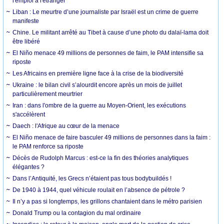
l'emploi à l'étranger
Liban : Le meurtre d’une journaliste par Israël est un crime de guerre
manifeste
Chine. Le militant arrêté au Tibet à cause d’une photo du dalaï-lama doit
être libéré
El Niño menace 49 millions de personnes de faim, le PAM intensifie sa
riposte
Les Africains en première ligne face à la crise de la biodiversité
Ukraine : le bilan civil s’alourdit encore après un mois de juillet
particulièrement meurtrier
Iran : dans l'ombre de la guerre au Moyen-Orient, les exécutions
s'accélèrent
Daech : l'Afrique au cœur de la menace
El Niño menace de faire basculer 49 millions de personnes dans la faim :
le PAM renforce sa riposte
Décès de Rudolph Marcus : est-ce la fin des théories analytiques
élégantes ?
Dans l’Antiquité, les Grecs n’étaient pas tous bodybuildés !
De 1940 à 1944, quel véhicule roulait en l’absence de pétrole ?
Il n’y a pas si longtemps, les grillons chantaient dans le métro parisien
Donald Trump ou la contagion du mal ordinaire