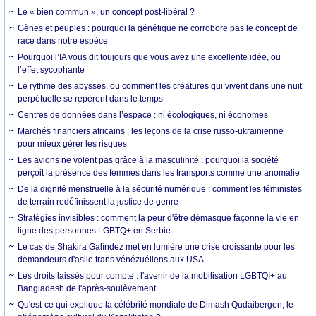
Le « bien commun », un concept post-libéral ?
Gènes et peuples : pourquoi la génétique ne corrobore pas le concept de
race dans notre espèce
Pourquoi l’IA vous dit toujours que vous avez une excellente idée, ou
l’effet sycophante
Le rythme des abysses, ou comment les créatures qui vivent dans une nuit
perpétuelle se repèrent dans le temps
Centres de données dans l’espace : ni écologiques, ni économes
Marchés financiers africains : les leçons de la crise russo-ukrainienne
pour mieux gérer les risques
Les avions ne volent pas grâce à la masculinité : pourquoi la société
perçoit la présence des femmes dans les transports comme une anomalie
De la dignité menstruelle à la sécurité numérique : comment les féministes
de terrain redéfinissent la justice de genre
Stratégies invisibles : comment la peur d'être démasqué façonne la vie en
ligne des personnes LGBTQ+ en Serbie
Le cas de Shakira Galíndez met en lumière une crise croissante pour les
demandeurs d'asile trans vénézuéliens aux USA
Les droits laissés pour compte : l'avenir de la mobilisation LGBTQI+ au
Bangladesh de l'après-soulèvement
Qu'est-ce qui explique la célébrité mondiale de Dimash Qudaibergen, le