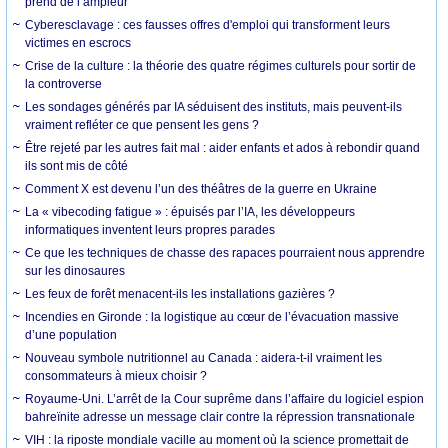
prend de l’ampleur
Cyberesclavage : ces fausses offres d'emploi qui transforment leurs
victimes en escrocs
Crise de la culture : la théorie des quatre régimes culturels pour sortir de
la controverse
Les sondages générés par IA séduisent des instituts, mais peuvent-ils
vraiment refléter ce que pensent les gens ?
Être rejeté par les autres fait mal : aider enfants et ados à rebondir quand
ils sont mis de côté
Comment X est devenu l’un des théâtres de la guerre en Ukraine
La « vibecoding fatigue » : épuisés par l’IA, les développeurs
informatiques inventent leurs propres parades
Ce que les techniques de chasse des rapaces pourraient nous apprendre
sur les dinosaures
Les feux de forêt menacent-ils les installations gazières ?
Incendies en Gironde : la logistique au cœur de l’évacuation massive
d’une population
Nouveau symbole nutritionnel au Canada : aidera-t-il vraiment les
consommateurs à mieux choisir ?
Royaume-Uni. L’arrêt de la Cour suprême dans l’affaire du logiciel espion
bahreïnite adresse un message clair contre la répression transnationale
VIH : la riposte mondiale vacille au moment où la science promettait de