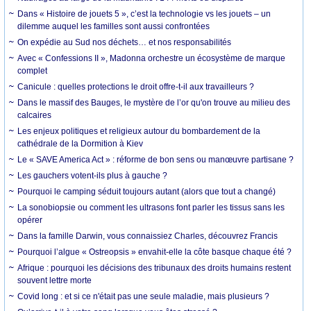
Dans « Histoire de jouets 5 », c’est la technologie vs les jouets – un
dilemme auquel les familles sont aussi confrontées
On expédie au Sud nos déchets… et nos responsabilités
Avec « Confessions II », Madonna orchestre un écosystème de marque
complet
Canicule : quelles protections le droit offre-t-il aux travailleurs ?
Dans le massif des Bauges, le mystère de l’or qu'on trouve au milieu des
calcaires
Les enjeux politiques et religieux autour du bombardement de la
cathédrale de la Dormition à Kiev
Le « SAVE America Act » : réforme de bon sens ou manœuvre partisane ?
Les gauchers votent-ils plus à gauche ?
Pourquoi le camping séduit toujours autant (alors que tout a changé)
La sonobiopsie ou comment les ultrasons font parler les tissus sans les
opérer
Dans la famille Darwin, vous connaissiez Charles, découvrez Francis
Pourquoi l’algue « Ostreopsis » envahit-elle la côte basque chaque été ?
Afrique : pourquoi les décisions des tribunaux des droits humains restent
souvent lettre morte
Covid long : et si ce n'était pas une seule maladie, mais plusieurs ?