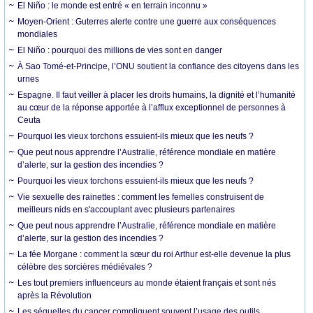
El Niño : le monde est entré « en terrain inconnu »
Moyen-Orient : Guterres alerte contre une guerre aux conséquences
mondiales
El Niño : pourquoi des millions de vies sont en danger
À Sao Tomé-et-Principe, l’ONU soutient la confiance des citoyens dans les
urnes
Espagne. Il faut veiller à placer les droits humains, la dignité et l’humanité
au cœur de la réponse apportée à l’afflux exceptionnel de personnes à
Ceuta
Pourquoi les vieux torchons essuient-ils mieux que les neufs ?
Que peut nous apprendre l’Australie, référence mondiale en matière
d’alerte, sur la gestion des incendies ?
Pourquoi les vieux torchons essuient-ils mieux que les neufs ?
Vie sexuelle des rainettes : comment les femelles construisent de
meilleurs nids en s'accouplant avec plusieurs partenaires
Que peut nous apprendre l’Australie, référence mondiale en matière
d’alerte, sur la gestion des incendies ?
La fée Morgane : comment la sœur du roi Arthur est-elle devenue la plus
célèbre des sorcières médiévales ?
Les tout premiers influenceurs au monde étaient français et sont nés
après la Révolution
Les séquelles du cancer compliquent souvent l’usage des outils