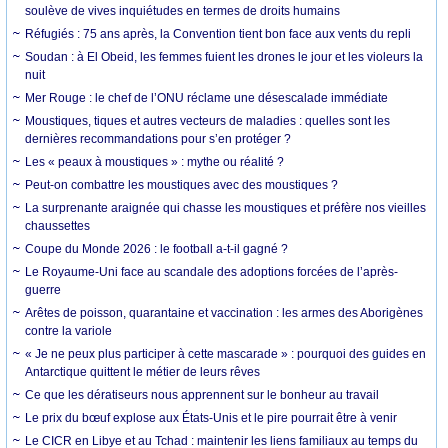
soulève de vives inquiétudes en termes de droits humains
Réfugiés : 75 ans après, la Convention tient bon face aux vents du repli
Soudan : à El Obeid, les femmes fuient les drones le jour et les violeurs la
nuit
Mer Rouge : le chef de l’ONU réclame une désescalade immédiate
Moustiques, tiques et autres vecteurs de maladies : quelles sont les
dernières recommandations pour s’en protéger ?
Les « peaux à moustiques » : mythe ou réalité ?
Peut-on combattre les moustiques avec des moustiques ?
La surprenante araignée qui chasse les moustiques et préfère nos vieilles
chaussettes
Coupe du Monde 2026 : le football a-t-il gagné ?
Le Royaume-Uni face au scandale des adoptions forcées de l’après-
guerre
Arêtes de poisson, quarantaine et vaccination : les armes des Aborigènes
contre la variole
« Je ne peux plus participer à cette mascarade » : pourquoi des guides en
Antarctique quittent le métier de leurs rêves
Ce que les dératiseurs nous apprennent sur le bonheur au travail
Le prix du bœuf explose aux États-Unis et le pire pourrait être à venir
Le CICR en Libye et au Tchad : maintenir les liens familiaux au temps du