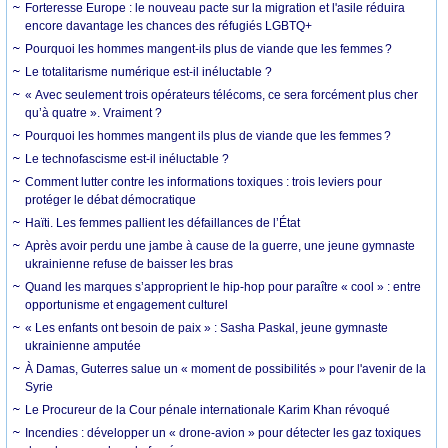
Forteresse Europe : le nouveau pacte sur la migration et l'asile réduira
encore davantage les chances des réfugiés LGBTQ+
Pourquoi les hommes mangent-ils plus de viande que les femmes ?
Le totalitarisme numérique est-il inéluctable ?
« Avec seulement trois opérateurs télécoms, ce sera forcément plus cher
qu’à quatre ». Vraiment ?
Pourquoi les hommes mangent ils plus de viande que les femmes ?
Le technofascisme est-il inéluctable ?
Comment lutter contre les informations toxiques : trois leviers pour
protéger le débat démocratique
Haïti. Les femmes pallient les défaillances de l’État
Après avoir perdu une jambe à cause de la guerre, une jeune gymnaste
ukrainienne refuse de baisser les bras
Quand les marques s’approprient le hip-hop pour paraître « cool » : entre
opportunisme et engagement culturel
« Les enfants ont besoin de paix » : Sasha Paskal, jeune gymnaste
ukrainienne amputée
À Damas, Guterres salue un « moment de possibilités » pour l'avenir de la
Syrie
Le Procureur de la Cour pénale internationale Karim Khan révoqué
Incendies : développer un « drone-avion » pour détecter les gaz toxiques