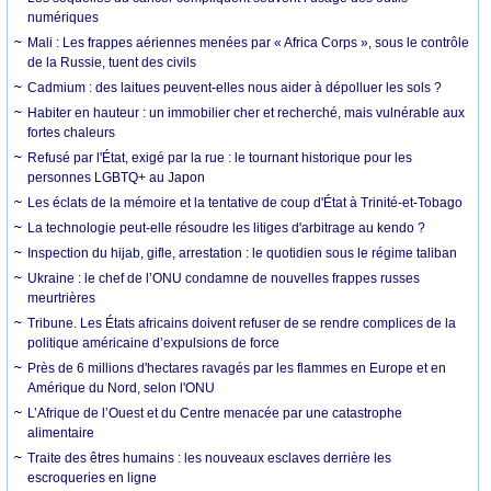
numériques
Mali : Les frappes aériennes menées par « Africa Corps », sous le contrôle
de la Russie, tuent des civils
Cadmium : des laitues peuvent-elles nous aider à dépolluer les sols ?
Habiter en hauteur : un immobilier cher et recherché, mais vulnérable aux
fortes chaleurs
Refusé par l'État, exigé par la rue : le tournant historique pour les
personnes LGBTQ+ au Japon
Les éclats de la mémoire et la tentative de coup d'État à Trinité-et-Tobago
La technologie peut-elle résoudre les litiges d'arbitrage au kendo ?
Inspection du hijab, gifle, arrestation : le quotidien sous le régime taliban
Ukraine : le chef de l’ONU condamne de nouvelles frappes russes
meurtrières
Tribune. Les États africains doivent refuser de se rendre complices de la
politique américaine d’expulsions de force
Près de 6 millions d'hectares ravagés par les flammes en Europe et en
Amérique du Nord, selon l'ONU
L’Afrique de l’Ouest et du Centre menacée par une catastrophe
alimentaire
Traite des êtres humains : les nouveaux esclaves derrière les
escroqueries en ligne