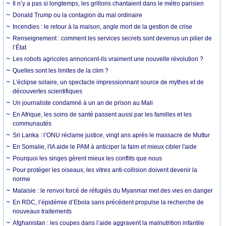
Il n’y a pas si longtemps, les grillons chantaient dans le métro parisien
Donald Trump ou la contagion du mal ordinaire
Incendies : le retour à la maison, angle mort de la gestion de crise
Renseignement : comment les services secrets sont devenus un pilier de
l’État
Les robots agricoles annoncent-ils vraiment une nouvelle révolution ?
Quelles sont les limites de la clim ?
L’éclipse solaire, un spectacle impressionnant source de mythes et de
découvertes scientifiques
Un journaliste condamné à un an de prison au Mali
En Afrique, les soins de santé passent aussi par les familles et les
communautés
Sri Lanka : l’ONU réclame justice, vingt ans après le massacre de Muttur
En Somalie, l'IA aide le PAM à anticiper la faim et mieux cibler l'aide
Pourquoi les singes gèrent mieux les conflits que nous
Pour protéger les oiseaux, les vitres anti-collision doivent devenir la
norme
Malaisie : le renvoi forcé de réfugiés du Myanmar met des vies en danger
En RDC, l’épidémie d’Ebola sans précédent propulse la recherche de
nouveaux traitements
Afghanistan : les coupes dans l’aide aggravent la malnutrition infantile