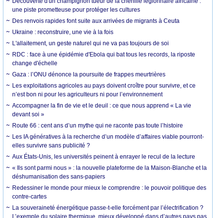
Découverte d'un champignon tueur de la chenille légionnaire africaine :
une piste prometteuse pour protéger les cultures
Des renvois rapides font suite aux arrivées de migrants à Ceuta
Ukraine : reconstruire, une vie à la fois
L'allaitement, un geste naturel qui ne va pas toujours de soi
RDC : face à une épidémie d'Ebola qui bat tous les records, la riposte
change d'échelle
Gaza : l’ONU dénonce la poursuite de frappes meurtrières
Les exploitations agricoles au pays doivent croître pour survivre, et ce
n’est bon ni pour les agriculteurs ni pour l’environnement
Accompagner la fin de vie et le deuil : ce que nous apprend « La vie
devant soi »
Route 66 : cent ans d’un mythe qui ne raconte pas toute l’histoire
Les IA génératives à la recherche d’un modèle d’affaires viable pourront-
elles survivre sans publicité ?
Aux États-Unis, les universités peinent à enrayer le recul de la lecture
« Ils sont parmi nous » : la nouvelle plateforme de la Maison-Blanche et la
déshumanisation des sans-papiers
Redessiner le monde pour mieux le comprendre : le pouvoir politique des
contre-cartes
La souveraineté énergétique passe-t-elle forcément par l’électrification ?
L’exemple du solaire thermique, mieux développé dans d’autres pays pas