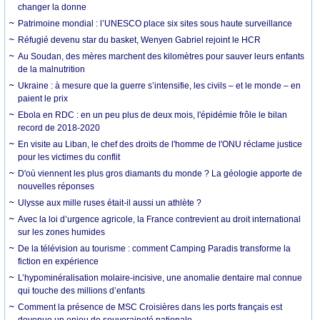
changer la donne
Patrimoine mondial : l’UNESCO place six sites sous haute surveillance
Réfugié devenu star du basket, Wenyen Gabriel rejoint le HCR
Au Soudan, des mères marchent des kilomètres pour sauver leurs enfants
de la malnutrition
Ukraine : à mesure que la guerre s’intensifie, les civils – et le monde – en
paient le prix
Ebola en RDC : en un peu plus de deux mois, l'épidémie frôle le bilan
record de 2018-2020
En visite au Liban, le chef des droits de l'homme de l'ONU réclame justice
pour les victimes du conflit
D'où viennent les plus gros diamants du monde ? La géologie apporte de
nouvelles réponses
Ulysse aux mille ruses était-il aussi un athlète ?
Avec la loi d’urgence agricole, la France contrevient au droit international
sur les zones humides
De la télévision au tourisme : comment Camping Paradis transforme la
fiction en expérience
L’hypominéralisation molaire-incisive, une anomalie dentaire mal connue
qui touche des millions d’enfants
Comment la présence de MSC Croisières dans les ports français est
devenue un enjeu de souveraineté nationale