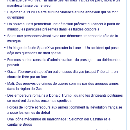
Fusillade de Montréal : la haine des femmes n’a pas de parti, montre un
manifeste laissé par le tireur
Cisjordanie: l’ONU alerte sur une violence et une annexion qui ne font
qu’empirer
Un nouveau test permettrait une détection précoce du cancer à partir de
minuscules particules présentes dans les fluides corporels
Soins aux personnes vivant avec une démence : repenser le rôle de la
musique
Un étage de fusée SpaceX va percuter la Lune… Un accident qui pose
déjà des questions de droit spatial
Femmes sur les conseils d’administration : du prestige… au détriment du
pouvoir
Gaza : l'éprouvant trajet d'un patient sous dialyse jusqu'à l'hôpital… en
charrette tirée par un âne
Mali. Des preuves de crimes de guerre commis par des groupes armés
dans la région de Gao
Des empereurs romains à Donald Trump : quand les dirigeants politiques
se montrent dans les enceintes sportives
Forces de l’ordre et recours aux armes : comment la Révolution française
a posé les termes du débat
Une icône méconnue du marronnage : Selomoh del Castilho et le
capitaine Broos