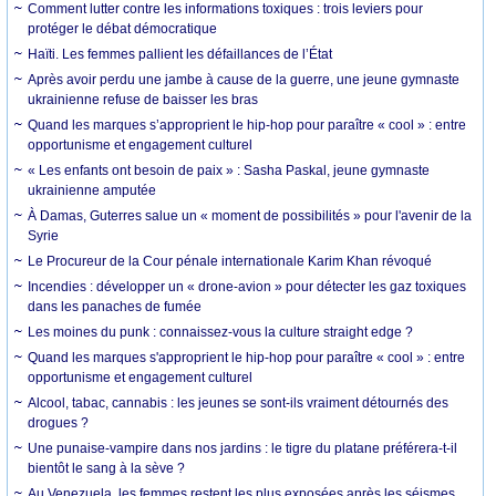
Comment lutter contre les informations toxiques : trois leviers pour
protéger le débat démocratique
Haïti. Les femmes pallient les défaillances de l’État
Après avoir perdu une jambe à cause de la guerre, une jeune gymnaste
ukrainienne refuse de baisser les bras
Quand les marques s’approprient le hip-hop pour paraître « cool » : entre
opportunisme et engagement culturel
« Les enfants ont besoin de paix » : Sasha Paskal, jeune gymnaste
ukrainienne amputée
À Damas, Guterres salue un « moment de possibilités » pour l'avenir de la
Syrie
Le Procureur de la Cour pénale internationale Karim Khan révoqué
Incendies : développer un « drone-avion » pour détecter les gaz toxiques
dans les panaches de fumée
Les moines du punk : connaissez-vous la culture straight edge ?
Quand les marques s'approprient le hip-hop pour paraître « cool » : entre
opportunisme et engagement culturel
Alcool, tabac, cannabis : les jeunes se sont-ils vraiment détournés des
drogues ?
Une punaise-vampire dans nos jardins : le tigre du platane préférera-t-il
bientôt le sang à la sève ?
Au Venezuela, les femmes restent les plus exposées après les séismes