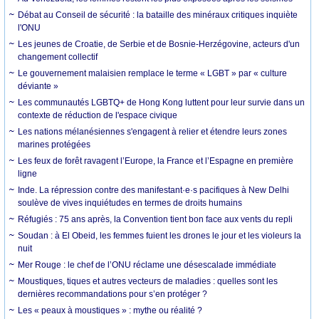
Débat au Conseil de sécurité : la bataille des minéraux critiques inquiète
l'ONU
Les jeunes de Croatie, de Serbie et de Bosnie-Herzégovine, acteurs d'un
changement collectif
Le gouvernement malaisien remplace le terme « LGBT » par « culture
déviante »
Les communautés LGBTQ+ de Hong Kong luttent pour leur survie dans un
contexte de réduction de l'espace civique
Les nations mélanésiennes s'engagent à relier et étendre leurs zones
marines protégées
Les feux de forêt ravagent l’Europe, la France et l’Espagne en première
ligne
Inde. La répression contre des manifestant·e·s pacifiques à New Delhi
soulève de vives inquiétudes en termes de droits humains
Réfugiés : 75 ans après, la Convention tient bon face aux vents du repli
Soudan : à El Obeid, les femmes fuient les drones le jour et les violeurs la
nuit
Mer Rouge : le chef de l’ONU réclame une désescalade immédiate
Moustiques, tiques et autres vecteurs de maladies : quelles sont les
dernières recommandations pour s’en protéger ?
Les « peaux à moustiques » : mythe ou réalité ?