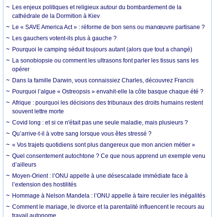
Les enjeux politiques et religieux autour du bombardement de la
cathédrale de la Dormition à Kiev
Le « SAVE America Act » : réforme de bon sens ou manœuvre partisane ?
Les gauchers votent-ils plus à gauche ?
Pourquoi le camping séduit toujours autant (alors que tout a changé)
La sonobiopsie ou comment les ultrasons font parler les tissus sans les
opérer
Dans la famille Darwin, vous connaissiez Charles, découvrez Francis
Pourquoi l’algue « Ostreopsis » envahit-elle la côte basque chaque été ?
Afrique : pourquoi les décisions des tribunaux des droits humains restent
souvent lettre morte
Covid long : et si ce n'était pas une seule maladie, mais plusieurs ?
Qu’arrive-t-il à votre sang lorsque vous êtes stressé ?
« Vos trajets quotidiens sont plus dangereux que mon ancien métier »
Quel consentement autochtone ? Ce que nous apprend un exemple venu
d’ailleurs
Moyen-Orient : l’ONU appelle à une désescalade immédiate face à
l’extension des hostilités
Hommage à Nelson Mandela : l’ONU appelle à faire reculer les inégalités
Comment le mariage, le divorce et la parentalité influencent le recours au
travail autonome