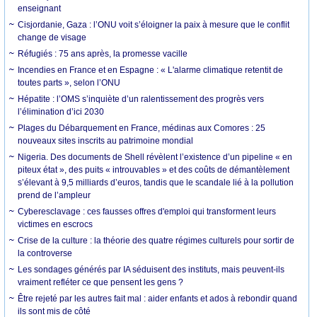
enseignant
Cisjordanie, Gaza : l’ONU voit s’éloigner la paix à mesure que le conflit
change de visage
Réfugiés : 75 ans après, la promesse vacille
Incendies en France et en Espagne : « L'alarme climatique retentit de
toutes parts », selon l’ONU
Hépatite : l’OMS s’inquiète d’un ralentissement des progrès vers
l’élimination d’ici 2030
Plages du Débarquement en France, médinas aux Comores : 25
nouveaux sites inscrits au patrimoine mondial
Nigeria. Des documents de Shell révèlent l’existence d’un pipeline « en
piteux état », des puits « introuvables » et des coûts de démantèlement
s’élevant à 9,5 milliards d’euros, tandis que le scandale lié à la pollution
prend de l’ampleur
Cyberesclavage : ces fausses offres d'emploi qui transforment leurs
victimes en escrocs
Crise de la culture : la théorie des quatre régimes culturels pour sortir de
la controverse
Les sondages générés par IA séduisent des instituts, mais peuvent-ils
vraiment refléter ce que pensent les gens ?
Être rejeté par les autres fait mal : aider enfants et ados à rebondir quand
ils sont mis de côté