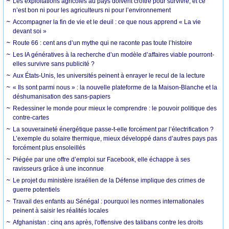
Les exploitations agricoles au pays doivent croître pour survivre, et ce
n’est bon ni pour les agriculteurs ni pour l’environnement
Accompagner la fin de vie et le deuil : ce que nous apprend « La vie
devant soi »
Route 66 : cent ans d’un mythe qui ne raconte pas toute l’histoire
Les IA génératives à la recherche d’un modèle d’affaires viable pourront-
elles survivre sans publicité ?
Aux États-Unis, les universités peinent à enrayer le recul de la lecture
« Ils sont parmi nous » : la nouvelle plateforme de la Maison-Blanche et la
déshumanisation des sans-papiers
Redessiner le monde pour mieux le comprendre : le pouvoir politique des
contre-cartes
La souveraineté énergétique passe-t-elle forcément par l’électrification ?
L’exemple du solaire thermique, mieux développé dans d’autres pays pas
forcément plus ensoleillés
Piégée par une offre d’emploi sur Facebook, elle échappe à ses
ravisseurs grâce à une inconnue
Le projet du ministère israélien de la Défense implique des crimes de
guerre potentiels
Travail des enfants au Sénégal : pourquoi les normes internationales
peinent à saisir les réalités locales
Afghanistan : cinq ans après, l'offensive des talibans contre les droits