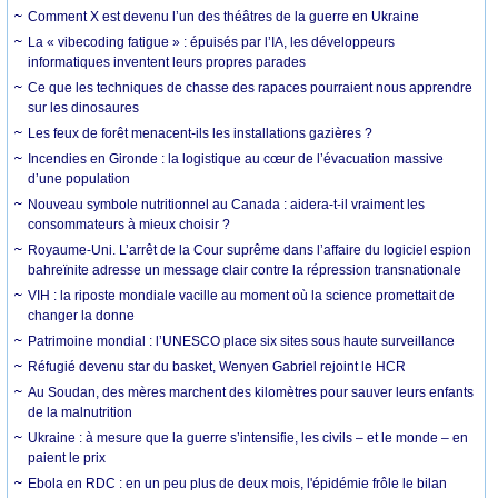
Comment X est devenu l’un des théâtres de la guerre en Ukraine
La « vibecoding fatigue » : épuisés par l’IA, les développeurs
informatiques inventent leurs propres parades
Ce que les techniques de chasse des rapaces pourraient nous apprendre
sur les dinosaures
Les feux de forêt menacent-ils les installations gazières ?
Incendies en Gironde : la logistique au cœur de l’évacuation massive
d’une population
Nouveau symbole nutritionnel au Canada : aidera-t-il vraiment les
consommateurs à mieux choisir ?
Royaume-Uni. L’arrêt de la Cour suprême dans l’affaire du logiciel espion
bahreïnite adresse un message clair contre la répression transnationale
VIH : la riposte mondiale vacille au moment où la science promettait de
changer la donne
Patrimoine mondial : l’UNESCO place six sites sous haute surveillance
Réfugié devenu star du basket, Wenyen Gabriel rejoint le HCR
Au Soudan, des mères marchent des kilomètres pour sauver leurs enfants
de la malnutrition
Ukraine : à mesure que la guerre s’intensifie, les civils – et le monde – en
paient le prix
Ebola en RDC : en un peu plus de deux mois, l'épidémie frôle le bilan