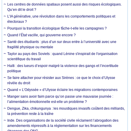
Les centres de données spatiaux posent aussi des risques écologiques.
Qu’en dit le droit ?
L’IA générative, une révolution dans les comportements politiques et
électoraux ?
Pourquoi la transition écologique fâche-t-elle les campagnes ?
Quand l’État vacille, qui gouverne encore ?
Santé des étudiants : plus d’un sur deux entre à l’université avec une
fragilité physique ou mentale
Taylor au pays des Soviets : quand Lénine s'inspirait de l'organisation
scientifique du travail
Haïti : des lueurs d’espoir malgré la violence des gangs et l’incertitude
politique
Se faire attacher pour résister aux Sirènes : ce que le choix d’Ulysse
révèle du droit
Quand « L’Odyssée » d’Ulysse éclaire les migrations contemporaines
Manger sans avoir faim parce qu’on passe une mauvaise journée :
l’alimentation émotionnelle est-elle un problème ?
Dengue, Zika, chikungunya : les moustiques invasifs coûtent des milliards,
la prévention reste à la traîne
Inde. Des organisations de la société civile réclament l’abrogation des
amendements répressifs à la réglementation sur les financements
étrangers des ONG