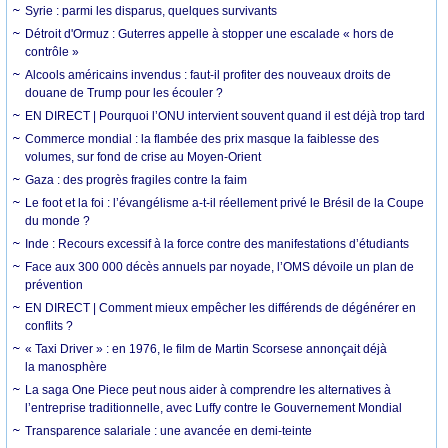
Syrie : parmi les disparus, quelques survivants
Détroit d'Ormuz : Guterres appelle à stopper une escalade « hors de
contrôle »
Alcools américains invendus : faut-il profiter des nouveaux droits de
douane de Trump pour les écouler ?
EN DIRECT | Pourquoi l’ONU intervient souvent quand il est déjà trop tard
Commerce mondial : la flambée des prix masque la faiblesse des
volumes, sur fond de crise au Moyen-Orient
Gaza : des progrès fragiles contre la faim
Le foot et la foi : l’évangélisme a-t-il réellement privé le Brésil de la Coupe
du monde ?
Inde : Recours excessif à la force contre des manifestations d’étudiants
Face aux 300 000 décès annuels par noyade, l’OMS dévoile un plan de
prévention
EN DIRECT | Comment mieux empêcher les différends de dégénérer en
conflits ?
« Taxi Driver » : en 1976, le film de Martin Scorsese annonçait déjà
la manosphère
La saga One Piece peut nous aider à comprendre les alternatives à
l’entreprise traditionnelle, avec Luffy contre le Gouvernement Mondial
Transparence salariale : une avancée en demi-teinte