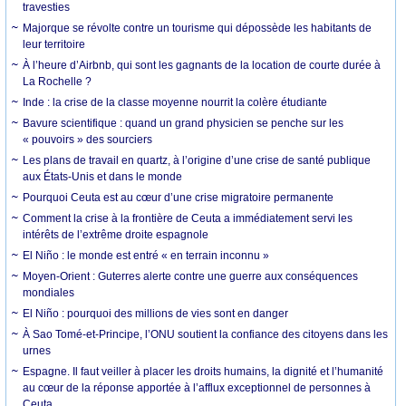
travesties
Majorque se révolte contre un tourisme qui dépossède les habitants de
leur territoire
À l’heure d’Airbnb, qui sont les gagnants de la location de courte durée à
La Rochelle ?
Inde : la crise de la classe moyenne nourrit la colère étudiante
Bavure scientifique : quand un grand physicien se penche sur les
« pouvoirs » des sourciers
Les plans de travail en quartz, à l’origine d’une crise de santé publique
aux États-Unis et dans le monde
Pourquoi Ceuta est au cœur d’une crise migratoire permanente
Comment la crise à la frontière de Ceuta a immédiatement servi les
intérêts de l’extrême droite espagnole
El Niño : le monde est entré « en terrain inconnu »
Moyen-Orient : Guterres alerte contre une guerre aux conséquences
mondiales
El Niño : pourquoi des millions de vies sont en danger
À Sao Tomé-et-Principe, l’ONU soutient la confiance des citoyens dans les
urnes
Espagne. Il faut veiller à placer les droits humains, la dignité et l’humanité
au cœur de la réponse apportée à l’afflux exceptionnel de personnes à
Ceuta