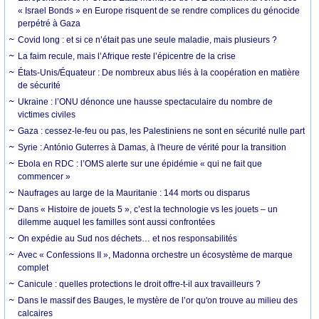
« Israel Bonds » en Europe risquent de se rendre complices du génocide
perpétré à Gaza
Covid long : et si ce n’était pas une seule maladie, mais plusieurs ?
La faim recule, mais l’Afrique reste l’épicentre de la crise
États-Unis/Équateur : De nombreux abus liés à la coopération en matière
de sécurité
Ukraine : l’ONU dénonce une hausse spectaculaire du nombre de
victimes civiles
Gaza : cessez-le-feu ou pas, les Palestiniens ne sont en sécurité nulle part
Syrie : António Guterres à Damas, à l'heure de vérité pour la transition
Ebola en RDC : l’OMS alerte sur une épidémie « qui ne fait que
commencer »
Naufrages au large de la Mauritanie : 144 morts ou disparus
Dans « Histoire de jouets 5 », c’est la technologie vs les jouets – un
dilemme auquel les familles sont aussi confrontées
On expédie au Sud nos déchets… et nos responsabilités
Avec « Confessions II », Madonna orchestre un écosystème de marque
complet
Canicule : quelles protections le droit offre-t-il aux travailleurs ?
Dans le massif des Bauges, le mystère de l’or qu'on trouve au milieu des
calcaires