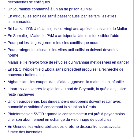
découvertes scientifiques
Un journaliste condamné à un an de prison au Mali
En Afrique, les soins de santé passent aussi par les familles et les
communautés
Sri Lanka : l’ONU réclame justice, vingt ans après le massacre de Muttur
En Somalie, l'IA aide le PAM à anticiper la faim et mieux cibler l'aide
Pourquoi les singes gèrent mieux les conflits que nous
Pour protéger les oiseaux, les vitres anti-collision doivent devenir la
norme
Malaisie : le renvoi forcé de réfugiés du Myanmar met des vies en danger
En RDC, l’épidémie d’Ebola sans précédent propulse la recherche de
nouveaux traitements
Afghanistan : les coupes dans l’aide aggravent la malnutrition infantile
Liban : six ans après l'explosion du port de Beyrouth, la quête de justice
reste inachevée
Union européenne. Les dirigeant·e·s européens doivent réagir avec
humanité et solidarité concernant la situation à Ceuta
Plateformes de SVOD : quand le consommateur est prêt à payer moins
cher son abonnement en échange du visionnage de publicités
En Gironde, les vulnérabilités des forêts ne disparaîtront pas avec la
fumée des incendies