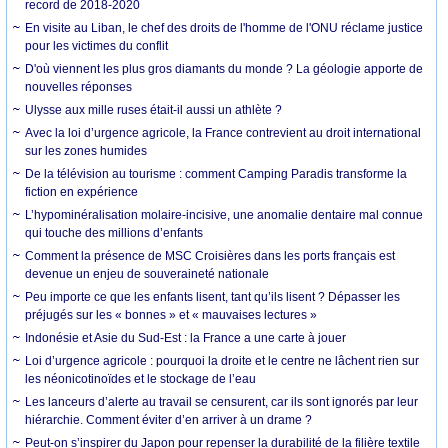
record de 2018-2020
En visite au Liban, le chef des droits de l'homme de l'ONU réclame justice
pour les victimes du conflit
D'où viennent les plus gros diamants du monde ? La géologie apporte de
nouvelles réponses
Ulysse aux mille ruses était-il aussi un athlète ?
Avec la loi d’urgence agricole, la France contrevient au droit international
sur les zones humides
De la télévision au tourisme : comment Camping Paradis transforme la
fiction en expérience
L’hypominéralisation molaire-incisive, une anomalie dentaire mal connue
qui touche des millions d’enfants
Comment la présence de MSC Croisières dans les ports français est
devenue un enjeu de souveraineté nationale
Peu importe ce que les enfants lisent, tant qu’ils lisent ? Dépasser les
préjugés sur les « bonnes » et « mauvaises lectures »
Indonésie et Asie du Sud-Est : la France a une carte à jouer
Loi d’urgence agricole : pourquoi la droite et le centre ne lâchent rien sur
les néonicotinoïdes et le stockage de l’eau
Les lanceurs d’alerte au travail se censurent, car ils sont ignorés par leur
hiérarchie. Comment éviter d’en arriver à un drame ?
Peut-on s’inspirer du Japon pour repenser la durabilité de la filière textile