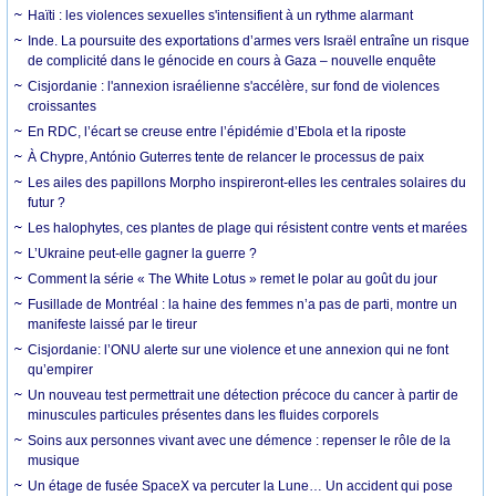
Haïti : les violences sexuelles s'intensifient à un rythme alarmant
Inde. La poursuite des exportations d’armes vers Israël entraîne un risque
de complicité dans le génocide en cours à Gaza – nouvelle enquête
Cisjordanie : l'annexion israélienne s'accélère, sur fond de violences
croissantes
En RDC, l’écart se creuse entre l’épidémie d’Ebola et la riposte
À Chypre, António Guterres tente de relancer le processus de paix
Les ailes des papillons Morpho inspireront-elles les centrales solaires du
futur ?
Les halophytes, ces plantes de plage qui résistent contre vents et marées
L’Ukraine peut-elle gagner la guerre ?
Comment la série « The White Lotus » remet le polar au goût du jour
Fusillade de Montréal : la haine des femmes n’a pas de parti, montre un
manifeste laissé par le tireur
Cisjordanie: l’ONU alerte sur une violence et une annexion qui ne font
qu’empirer
Un nouveau test permettrait une détection précoce du cancer à partir de
minuscules particules présentes dans les fluides corporels
Soins aux personnes vivant avec une démence : repenser le rôle de la
musique
Un étage de fusée SpaceX va percuter la Lune… Un accident qui pose