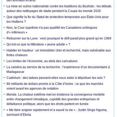
des animaux errants
La mise en scène nationaliste contre les traditions du Bushido : les débats
autour des nettoyages de stade pendant la Coupe du monde 2026
Que signifie la fin du Statut de protection temporaire aux États-Unis pour
les Haïtiens ?
Non, la Cour suprême n'a pas qualifié les Canadiens unilingues
d'« inférieurs »
Retourner sur la Lune : voici pourquoi le défi parait plus grand qu’en 1969
Qu’est-ce que la littérature « jeune adulte » ?
Habiter en hauteur : un immobilier cher et recherché, mais vulnérable aux
fortes chaleurs
Les limites de l’économie, au-delà des caricatures
La caméra au service de la recherche : l’expérience d’un documentaire à
Madagascar
Cadmium : des laitues peuvent-elles nous aider à dépolluer les sols ?
80 milliards de dollars promis à la Côte d’Ivoire : ce que les marchés
voient avant les agences de notation
Monde. La chaleur extrême met en évidence la convergence mortelle
entre changement climatique, cupidité des grandes entreprises et
défaillance politique, alors que les droits partent en fumée
« Me faire soigner rapidement m’a sauvé la vie » : Justin Singo Nguma,
survivant d’Ebola