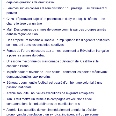
déjà des questions de droit spatial
Femmes sur les conseils d’administration : du prestige… au détriment du
pouvoir
Gaza : l'éprouvant trajet d'un patient sous dialyse jusqu'à l'hôpital… en
charrette tirée par un âne
Mali. Des preuves de crimes de guerre commis par des groupes armés
dans la région de Gao
Des empereurs romains à Donald Trump : quand les dirigeants politiques
se montrent dans les enceintes sportives
Forces de l’ordre et recours aux armes : comment la Révolution française
a posé les termes du débat
Une icône méconnue du marronnage : Selomoh del Castilho et le
capitaine Broos
Ils prétendaient revenir de Terre sainte : comment les poètes médiévaux
démasquaient les faux pèlerins
Sénégal : comment le football est passé d’un héritage colonial à une
passion nationale
Arabie saoudite : nouvelles exécutions de migrants éthiopiens
Iran. Il faut mettre un terme à la campagne d’exécutions et de
condamnations à mort arbitraires de manifestant·e·s
Algérie. Les autorités doivent immédiatement annuler la décision
prononçant la dissolution d’un syndicat indépendant du personnel