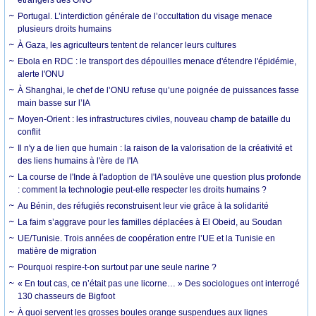
Portugal. L’interdiction générale de l’occultation du visage menace
plusieurs droits humains
À Gaza, les agriculteurs tentent de relancer leurs cultures
Ebola en RDC : le transport des dépouilles menace d'étendre l'épidémie,
alerte l'ONU
À Shanghai, le chef de l’ONU refuse qu’une poignée de puissances fasse
main basse sur l’IA
Moyen-Orient : les infrastructures civiles, nouveau champ de bataille du
conflit
Il n'y a de lien que humain : la raison de la valorisation de la créativité et
des liens humains à l'ère de l'IA
La course de l'Inde à l'adoption de l'IA soulève une question plus profonde
: comment la technologie peut-elle respecter les droits humains ?
Au Bénin, des réfugiés reconstruisent leur vie grâce à la solidarité
La faim s’aggrave pour les familles déplacées à El Obeid, au Soudan
UE/Tunisie. Trois années de coopération entre l’UE et la Tunisie en
matière de migration
Pourquoi respire-t-on surtout par une seule narine ?
« En tout cas, ce n’était pas une licorne… » Des sociologues ont interrogé
130 chasseurs de Bigfoot
À quoi servent les grosses boules orange suspendues aux lignes