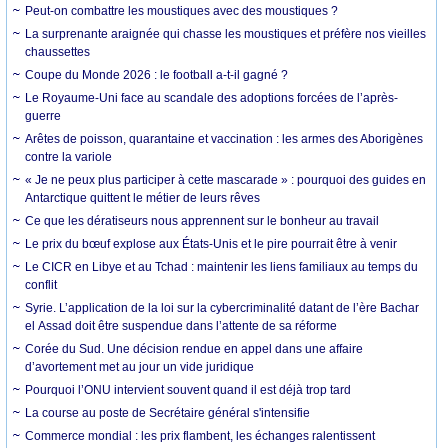
Peut-on combattre les moustiques avec des moustiques ?
La surprenante araignée qui chasse les moustiques et préfère nos vieilles
chaussettes
Coupe du Monde 2026 : le football a-t-il gagné ?
Le Royaume-Uni face au scandale des adoptions forcées de l’après-
guerre
Arêtes de poisson, quarantaine et vaccination : les armes des Aborigènes
contre la variole
« Je ne peux plus participer à cette mascarade » : pourquoi des guides en
Antarctique quittent le métier de leurs rêves
Ce que les dératiseurs nous apprennent sur le bonheur au travail
Le prix du bœuf explose aux États-Unis et le pire pourrait être à venir
Le CICR en Libye et au Tchad : maintenir les liens familiaux au temps du
conflit
Syrie. L’application de la loi sur la cybercriminalité datant de l’ère Bachar
el Assad doit être suspendue dans l’attente de sa réforme
Corée du Sud. Une décision rendue en appel dans une affaire
d’avortement met au jour un vide juridique
Pourquoi l’ONU intervient souvent quand il est déjà trop tard
La course au poste de Secrétaire général s'intensifie
Commerce mondial : les prix flambent, les échanges ralentissent