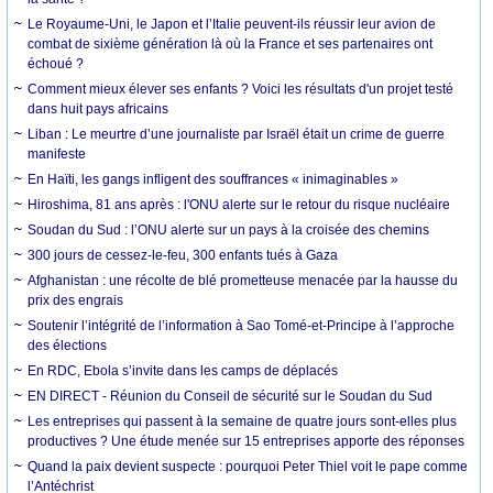
Le Royaume-Uni, le Japon et l’Italie peuvent-ils réussir leur avion de
combat de sixième génération là où la France et ses partenaires ont
échoué ?
Comment mieux élever ses enfants ? Voici les résultats d'un projet testé
dans huit pays africains
Liban : Le meurtre d’une journaliste par Israël était un crime de guerre
manifeste
En Haïti, les gangs infligent des souffrances « inimaginables »
Hiroshima, 81 ans après : l'ONU alerte sur le retour du risque nucléaire
Soudan du Sud : l’ONU alerte sur un pays à la croisée des chemins
300 jours de cessez-le-feu, 300 enfants tués à Gaza
Afghanistan : une récolte de blé prometteuse menacée par la hausse du
prix des engrais
Soutenir l’intégrité de l’information à Sao Tomé-et-Principe à l’approche
des élections
En RDC, Ebola s’invite dans les camps de déplacés
EN DIRECT - Réunion du Conseil de sécurité sur le Soudan du Sud
Les entreprises qui passent à la semaine de quatre jours sont-elles plus
productives ? Une étude menée sur 15 entreprises apporte des réponses
Quand la paix devient suspecte : pourquoi Peter Thiel voit le pape comme
l’Antéchrist