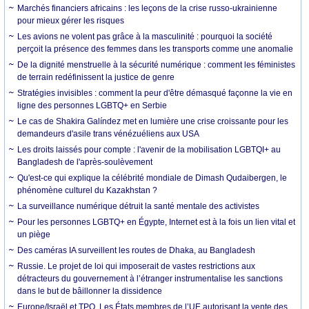
Marchés financiers africains : les leçons de la crise russo-ukrainienne
pour mieux gérer les risques
Les avions ne volent pas grâce à la masculinité : pourquoi la société
perçoit la présence des femmes dans les transports comme une anomalie
De la dignité menstruelle à la sécurité numérique : comment les féministes
de terrain redéfinissent la justice de genre
Stratégies invisibles : comment la peur d'être démasqué façonne la vie en
ligne des personnes LGBTQ+ en Serbie
Le cas de Shakira Galíndez met en lumière une crise croissante pour les
demandeurs d'asile trans vénézuéliens aux USA
Les droits laissés pour compte : l'avenir de la mobilisation LGBTQI+ au
Bangladesh de l'après-soulèvement
Qu'est-ce qui explique la célébrité mondiale de Dimash Qudaibergen, le
phénomène culturel du Kazakhstan ?
La surveillance numérique détruit la santé mentale des activistes
Pour les personnes LGBTQ+ en Égypte, Internet est à la fois un lien vital et
un piège
Des caméras IA surveillent les routes de Dhaka, au Bangladesh
Russie. Le projet de loi qui imposerait de vastes restrictions aux
détracteurs du gouvernement à l’étranger instrumentalise les sanctions
dans le but de bâillonner la dissidence
Europe/Israël et TPO. Les États membres de l’UE autorisant la vente des