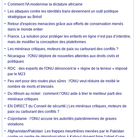
Comment l'IA modernise la dictature africaine
Les attaques contre les identités trans deviennent un outil politique
stratégique au Brésil
Retour d'espèces menacées grâce aux efforts de conservation menés
dans le monde entier
France. La solution pour protéger les enfants en ligne n’est pas d’interdire,
mais de modifier la conception des plateformes
Les minéraux critiques, moteurs de paix ou carburant des conflits ?
Nicaragua : l'ONU déplore de nouvelles atteintes aux droits civils et
politiques
RDC : des experts de l'ONU dénoncent le « règne de la terreur » imposé
par le M23
Feu vert pour des routes plus sûres : l'ONU veut réduire de moitié le
nombre de morts et blessés
Du lithium au nickel : comment l’ONU aide à tirer le meilleur parti des
minéraux critiques
EN DIRECT du Conseil de sécurité | Les minéraux critiques, moteurs de
paix ou carburant des conflits ?
Cisjordanie : l’ONU accuse les autorités palestiniennes de graves
violations
Afghanistan/Pakistan. Les frappes meurtrières menées par le Pakistan
contre un centre de désintoxication à Kaboul doivent faire l’objet d’une