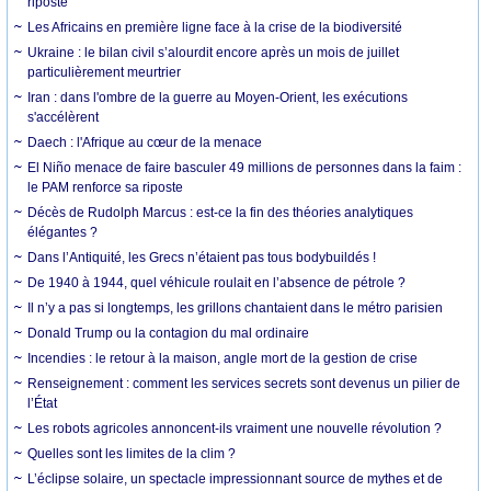
riposte
Les Africains en première ligne face à la crise de la biodiversité
Ukraine : le bilan civil s’alourdit encore après un mois de juillet
particulièrement meurtrier
Iran : dans l'ombre de la guerre au Moyen-Orient, les exécutions
s'accélèrent
Daech : l'Afrique au cœur de la menace
El Niño menace de faire basculer 49 millions de personnes dans la faim :
le PAM renforce sa riposte
Décès de Rudolph Marcus : est-ce la fin des théories analytiques
élégantes ?
Dans l’Antiquité, les Grecs n’étaient pas tous bodybuildés !
De 1940 à 1944, quel véhicule roulait en l’absence de pétrole ?
Il n’y a pas si longtemps, les grillons chantaient dans le métro parisien
Donald Trump ou la contagion du mal ordinaire
Incendies : le retour à la maison, angle mort de la gestion de crise
Renseignement : comment les services secrets sont devenus un pilier de
l’État
Les robots agricoles annoncent-ils vraiment une nouvelle révolution ?
Quelles sont les limites de la clim ?
L’éclipse solaire, un spectacle impressionnant source de mythes et de