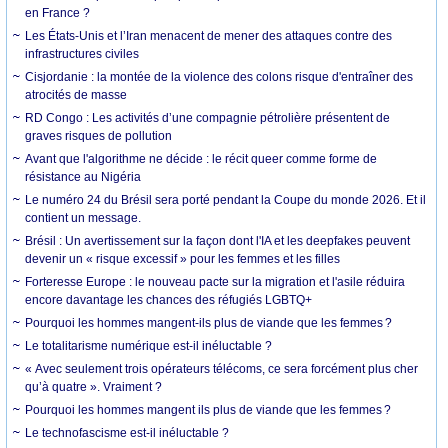
en France ?
Les États-Unis et l’Iran menacent de mener des attaques contre des
infrastructures civiles
Cisjordanie : la montée de la violence des colons risque d'entraîner des
atrocités de masse
RD Congo : Les activités d’une compagnie pétrolière présentent de
graves risques de pollution
Avant que l'algorithme ne décide : le récit queer comme forme de
résistance au Nigéria
Le numéro 24 du Brésil sera porté pendant la Coupe du monde 2026. Et il
contient un message.
Brésil : Un avertissement sur la façon dont l'IA et les deepfakes peuvent
devenir un « risque excessif » pour les femmes et les filles
Forteresse Europe : le nouveau pacte sur la migration et l'asile réduira
encore davantage les chances des réfugiés LGBTQ+
Pourquoi les hommes mangent-ils plus de viande que les femmes ?
Le totalitarisme numérique est-il inéluctable ?
« Avec seulement trois opérateurs télécoms, ce sera forcément plus cher
qu’à quatre ». Vraiment ?
Pourquoi les hommes mangent ils plus de viande que les femmes ?
Le technofascisme est-il inéluctable ?