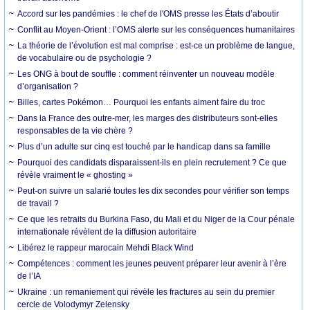
Accord sur les pandémies : le chef de l'OMS presse les États d’aboutir
Conflit au Moyen-Orient : l’OMS alerte sur les conséquences humanitaires
La théorie de l’évolution est mal comprise : est-ce un problème de langue,
de vocabulaire ou de psychologie ?
Les ONG à bout de souffle : comment réinventer un nouveau modèle
d’organisation ?
Billes, cartes Pokémon… Pourquoi les enfants aiment faire du troc
Dans la France des outre-mer, les marges des distributeurs sont-elles
responsables de la vie chère ?
Plus d’un adulte sur cinq est touché par le handicap dans sa famille
Pourquoi des candidats disparaissent-ils en plein recrutement ? Ce que
révèle vraiment le « ghosting »
Peut-on suivre un salarié toutes les dix secondes pour vérifier son temps
de travail ?
Ce que les retraits du Burkina Faso, du Mali et du Niger de la Cour pénale
internationale révèlent de la diffusion autoritaire
Libérez le rappeur marocain Mehdi Black Wind
Compétences : comment les jeunes peuvent préparer leur avenir à l’ère
de l’IA
Ukraine : un remaniement qui révèle les fractures au sein du premier
cercle de Volodymyr Zelensky