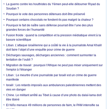
La guerre contre les houthistes du Yémen peut-elle détourner Riyad du
Soudan ?
Pourquoi le vote des personnes détenues doit être préservé
Pourquoi certains chocolats ne fondent-ils pas malgré la chaleur ?
Pourquoi le fait de naître sans défense pourrait être l’une des plus
grandes forces de l’humanité
Fusion froide : quand la compétition et la pression médiatique virent à la
bavure scientifique
Liban. L’attaque israélienne qui a coûté la vie à la journaliste Amal Khalil
doit faire l’objet d’une enquête pour crime de guerre
Décharges sauvages, décharges anciennes : comment surmonter la
tentation de l’oubli ?
Migration de travail : pourquoi l'Afrique ne peut pas miser uniquement sur
l'emploi à l'étranger
Liban : Le meurtre d’une journaliste par Israël est un crime de guerre
manifeste
Israël : Les retards imposés aux ambulances palestiniennes mettent des
vies en danger
Chine. Le militant arrêté au Tibet à cause d’une photo du dalaï-lama doit
être libéré
El Niño menace 49 millions de personnes de faim, le PAM intensifie sa