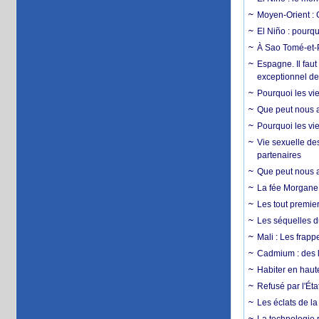
Moyen-Orient : 
El Niño : pourqu
À Sao Tomé-et-P
Espagne. Il faut
exceptionnel d
Pourquoi les vie
Que peut nous ap
Pourquoi les vie
Vie sexuelle des
partenaires
Que peut nous ap
La fée Morgane 
Les tout premier
Les séquelles d
Mali : Les frapp
Cadmium : des l
Habiter en haute
Refusé par l'Éta
Les éclats de la