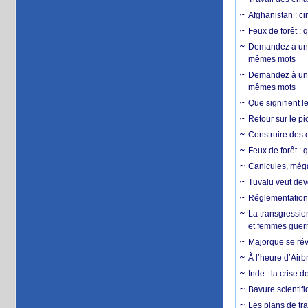
Afghanistan : cin
Feux de forêt : 
Demandez à un 
mêmes mots
Demandez à un 
mêmes mots
Que signifient l
Retour sur le p
Construire des c
Feux de forêt : 
Canicules, mégaf
Tuvalu veut dev
Réglementation c
La transgression
et femmes guerr
Majorque se révo
À l’heure d’Airb
Inde : la crise 
Bavure scientif
Les plans de tra