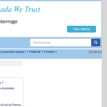
•
•
•
z la pensée unique !
Publicité
Contact
[
]
English
s ?
x incendies
 là où la France