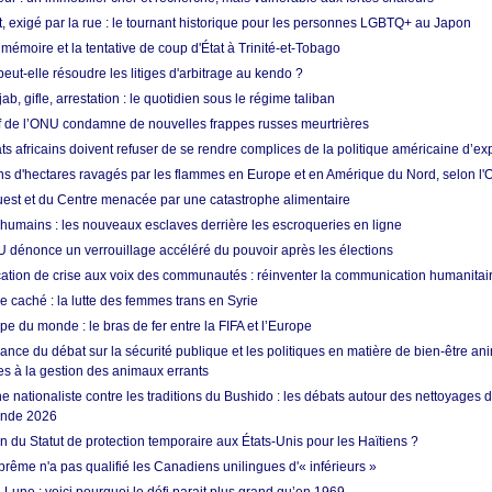
t, exigé par la rue : le tournant historique pour les personnes LGBTQ+ au Japon
 mémoire et la tentative de coup d'État à Trinité-et-Tobago
eut-elle résoudre les litiges d'arbitrage au kendo ?
ab, gifle, arrestation : le quotidien sous le régime taliban
ef de l’ONU condamne de nouvelles frappes russes meurtrières
ts africains doivent refuser de se rendre complices de la politique américaine d’ex
ons d'hectares ravagés par les flammes en Europe et en Amérique du Nord, selon l
Ouest et du Centre menacée par une catastrophe alimentaire
 humains : les nouveaux esclaves derrière les escroqueries en ligne
 dénonce un verrouillage accéléré du pouvoir après les élections
tion de crise aux voix des communautés : réinventer la communication humanitai
re caché : la lutte des femmes trans en Syrie
e du monde : le bras de fer entre la FIFA et l’Europe
ance du débat sur la sécurité publique et les politiques en matière de bien-être ani
es à la gestion des animaux errants
 nationaliste contre les traditions du Bushido : les débats autour des nettoyages
onde 2026
fin du Statut de protection temporaire aux États-Unis pour les Haïtiens ?
rême n'a pas qualifié les Canadiens unilingues d'« inférieurs »