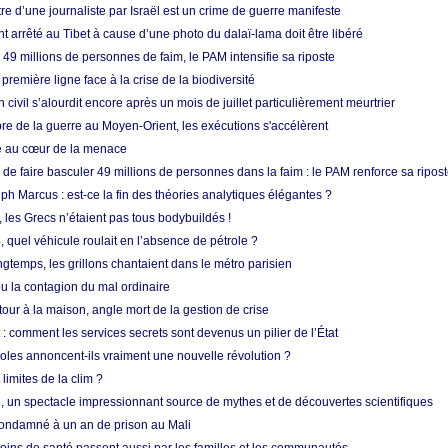
re d’une journaliste par Israël est un crime de guerre manifeste
nt arrêté au Tibet à cause d’une photo du dalaï-lama doit être libéré
49 millions de personnes de faim, le PAM intensifie sa riposte
 première ligne face à la crise de la biodiversité
n civil s’alourdit encore après un mois de juillet particulièrement meurtrier
bre de la guerre au Moyen-Orient, les exécutions s'accélèrent
ue au cœur de la menace
e faire basculer 49 millions de personnes dans la faim : le PAM renforce sa ripos
h Marcus : est-ce la fin des théories analytiques élégantes ?
, les Grecs n’étaient pas tous bodybuildés !
 quel véhicule roulait en l’absence de pétrole ?
longtemps, les grillons chantaient dans le métro parisien
 la contagion du mal ordinaire
etour à la maison, angle mort de la gestion de crise
 comment les services secrets sont devenus un pilier de l’État
coles annoncent-ils vraiment une nouvelle révolution ?
limites de la clim ?
re, un spectacle impressionnant source de mythes et de découvertes scientifiques
condamné à un an de prison au Mali