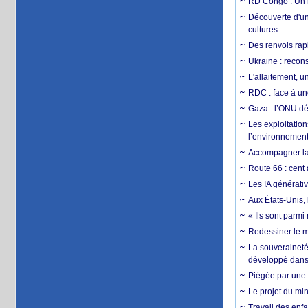
RD Congo : Un r
Découverte d'un
cultures
Des renvois rapi
Ukraine : reconst
L'allaitement, u
RDC : face à une
Gaza : l’ONU dé
Les exploitation
l’environnemen
Accompagner la f
Route 66 : cent 
Les IA générativ
Aux États-Unis, 
« Ils sont parm
Redessiner le m
La souveraineté 
développé dans 
Piégée par une 
Le projet du min
Travail des enfa