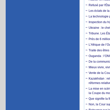
Refusé par l'Éta
Les éclats de la
La technologie p
Inspection du hij
Ukraine : le ch
Tribune. Les Éta
Près de 6 milli
L’Afrique de l’
Traite des êtres
Ouganda : l’ONU
De la communica
Mieux vivre, viv
Vente de la Coup
Kazakhstan : rel
réformes relativ
La mise en scène
la Coupe du m
Que signifie la 
Non, la Cour sup