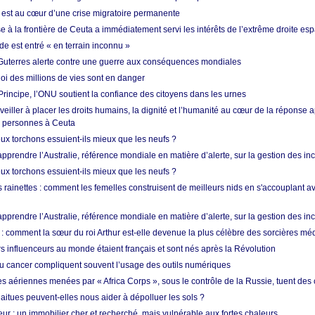
est au cœur d’une crise migratoire permanente
 à la frontière de Ceuta a immédiatement servi les intérêts de l’extrême droite es
de est entré « en terrain inconnu »
Guterres alerte contre une guerre aux conséquences mondiales
oi des millions de vies sont en danger
rincipe, l’ONU soutient la confiance des citoyens dans les urnes
 veiller à placer les droits humains, la dignité et l’humanité au cœur de la réponse a
e personnes à Ceuta
ux torchons essuient-ils mieux que les neufs ?
prendre l’Australie, référence mondiale en matière d’alerte, sur la gestion des in
ux torchons essuient-ils mieux que les neufs ?
 rainettes : comment les femelles construisent de meilleurs nids en s'accouplant a
prendre l’Australie, référence mondiale en matière d’alerte, sur la gestion des in
: comment la sœur du roi Arthur est-elle devenue la plus célèbre des sorcières mé
s influenceurs au monde étaient français et sont nés après la Révolution
u cancer compliquent souvent l’usage des outils numériques
es aériennes menées par « Africa Corps », sous le contrôle de la Russie, tuent des c
aitues peuvent-elles nous aider à dépolluer les sols ?
ur : un immobilier cher et recherché, mais vulnérable aux fortes chaleurs