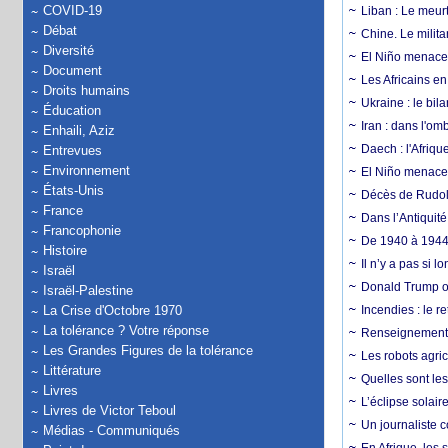
COVID-19
Liban : Le meurt
Débat
Chine. Le milita
Diversité
El Niño menace 
Document
Les Africains en
Droits humains
Ukraine : le bila
Éducation
Iran : dans l'om
Enhaili, Aziz
Daech : l'Afriq
Entrevues
Environnement
El Niño menace d
États-Unis
Décès de Rudolp
France
Dans l’Antiquité
Francophonie
De 1940 à 1944,
Histoire
Il n’y a pas si 
Israël
Donald Trump ou
Israël-Palestine
La Crise d'Octobre 1970
Incendies : le r
La tolérance ? Votre réponse
Renseignement :
Les Grandes Figures de la tolérance
Les robots agri
Littérature
Quelles sont les 
Livres
L’éclipse solai
Livres de Victor Teboul
Un journaliste 
Médias - Communiqués