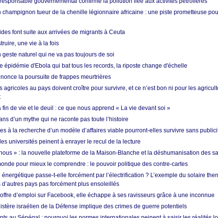
esponsable gouvernemental confirme la pollution liée aux activités pétrolières
 champignon tueur de la chenille légionnaire africaine : une piste prometteuse pou
des font suite aux arrivées de migrants à Ceuta
ruire, une vie à la fois
n geste naturel qui ne va pas toujours de soi
 épidémie d'Ebola qui bat tous les records, la riposte change d'échelle
nonce la poursuite de frappes meurtrières
s agricoles au pays doivent croître pour survivre, et ce n’est bon ni pour les agricul
t
in de vie et le deuil : ce que nous apprend « La vie devant soi »
ans d’un mythe qui ne raconte pas toute l’histoire
es à la recherche d’un modèle d’affaires viable pourront-elles survivre sans publici
les universités peinent à enrayer le recul de la lecture
i nous » : la nouvelle plateforme de la Maison-Blanche et la déshumanisation des s
onde pour mieux le comprendre : le pouvoir politique des contre-cartes
énergétique passe-t-elle forcément par l’électrification ? L’exemple du solaire th
d’autres pays pas forcément plus ensoleillés
offre d’emploi sur Facebook, elle échappe à ses ravisseurs grâce à une inconnue
istère israélien de la Défense implique des crimes de guerre potentiels
nts au Sénégal : pourquoi les normes internationales peinent à saisir les réalités l