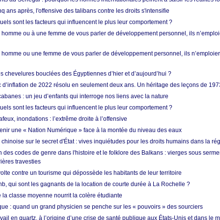
q ans après, l'offensive des talibans contre les droits s'intensifie
quels sont les facteurs qui influencent le plus leur comportement ?
homme ou à une femme de vous parler de développement personnel, ils n’emploie
homme ou une femme de vous parler de développement personnel, ils n’emploiero
es chevelures bouclées des Égyptiennes d’hier et d’aujourd’hui ?
ic d’inflation de 2022 résolu en seulement deux ans. Un héritage des leçons de 197
abanes : un jeu d’enfants qui interroge nos liens avec la nature
quels sont les facteurs qui influencent le plus leur comportement ?
eux, inondations : l’extrême droite à l’offensive
enir une « Nation Numérique » face à la montée du niveau des eaux
hinoise sur le secret d'État : vives inquiétudes pour les droits humains dans la r
 des codes de genre dans l'histoire et le folklore des Balkans : vierges sous serment
ières travesties
lte contre un tourisme qui dépossède les habitants de leur territoire
nb, qui sont les gagnants de la location de courte durée à La Rochelle ?
de la classe moyenne nourrit la colère étudiante
ique : quand un grand physicien se penche sur les « pouvoirs » des sourciers
vail en quartz, à l’origine d’une crise de santé publique aux États-Unis et dans le