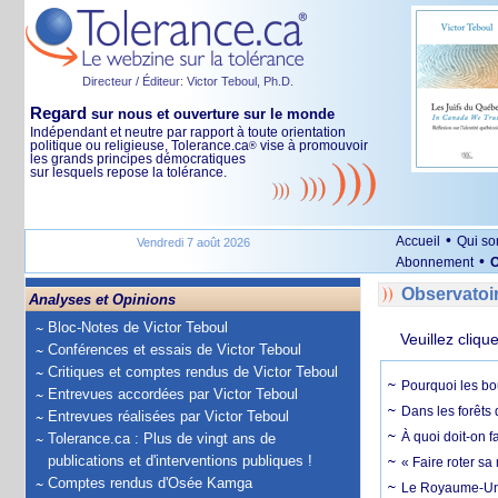
Directeur / Éditeur: Victor Teboul, Ph.D.
Regard
sur nous et ouverture sur le monde
Indépendant et neutre par rapport à toute orientation
politique ou religieuse, Tolerance.ca
vise à promouvoir
®
les grands principes démocratiques
sur lesquels repose la tolérance.
•
Accueil
Qui s
Vendredi 7 août 2026
•
Abonnement
O
Observatoi
Analyses et Opinions
Bloc-Notes de Victor Teboul
Veuillez cliqu
Conférences et essais de Victor Teboul
Critiques et comptes rendus de Victor Teboul
Pourquoi les bo
Entrevues accordées par Victor Teboul
Dans les forêts 
Entrevues réalisées par Victor Teboul
À quoi doit-on f
Tolerance.ca : Plus de vingt ans de
publications et d'interventions publiques !
« Faire roter sa
Comptes rendus d'Osée Kamga
Le Royaume-Uni, 