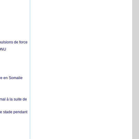
pulsions de force
'ONU
re en Somalie
mal à la suite de
 de stade pendant