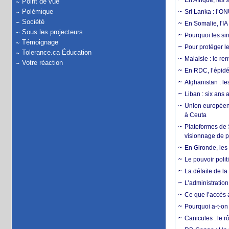
En Afrique, les 
Point de vue
Polémique
Sri Lanka : l’ON
Société
En Somalie, l'IA 
Sous les projecteurs
Pourquoi les si
Témoignage
Pour protéger le
Tolerance.ca Éducation
Malaisie : le r
Votre réaction
En RDC, l’épidé
Afghanistan : le
Liban : six ans 
Union européenn
à Ceuta
Plateformes de
visionnage de p
En Gironde, les 
Le pouvoir poli
La défaite de la
L’administration
Ce que l’accès a
Pourquoi a-t-on
Canicules : le r