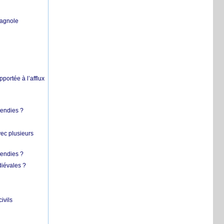
pagnole
pportée à l’afflux
cendies ?
vec plusieurs
cendies ?
diévales ?
ivils