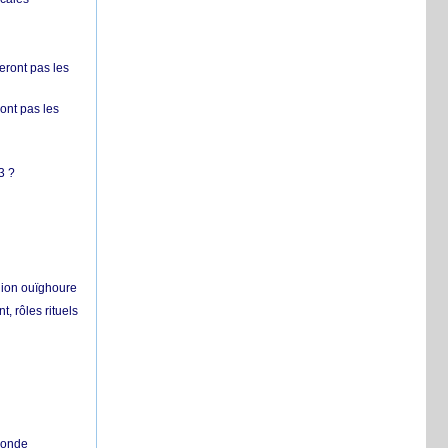
ront pas les
nt pas les
3 ?
égion ouïghoure
, rôles rituels
 monde