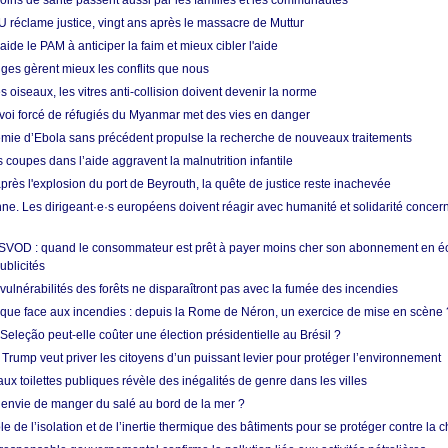
soins de santé passent aussi par les familles et les communautés
U réclame justice, vingt ans après le massacre de Muttur
aide le PAM à anticiper la faim et mieux cibler l'aide
nges gèrent mieux les conflits que nous
s oiseaux, les vitres anti-collision doivent devenir la norme
envoi forcé de réfugiés du Myanmar met des vies en danger
mie d’Ebola sans précédent propulse la recherche de nouveaux traitements
s coupes dans l’aide aggravent la malnutrition infantile
après l'explosion du port de Beyrouth, la quête de justice reste inachevée
e. Les dirigeant·e·s européens doivent réagir avec humanité et solidarité concerna
 SVOD : quand le consommateur est prêt à payer moins cher son abonnement en 
ublicités
vulnérabilités des forêts ne disparaîtront pas avec la fumée des incendies
tique face aux incendies : depuis la Rome de Néron, un exercice de mise en scène 
 Seleção peut-elle coûter une élection présidentielle au Brésil ?
 Trump veut priver les citoyens d’un puissant levier pour protéger l’environnement
ux toilettes publiques révèle des inégalités de genre dans les villes
 envie de manger du salé au bord de la mer ?
ôle de l’isolation et de l’inertie thermique des bâtiments pour se protéger contre la 