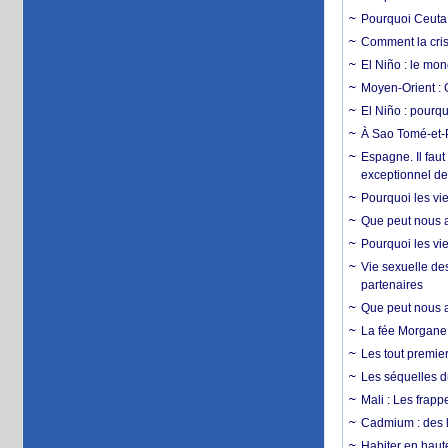
Pourquoi Ceuta 
Comment la crise
El Niño : le mon
Moyen-Orient : 
El Niño : pourqu
À Sao Tomé-et-P
Espagne. Il faut
exceptionnel d
Pourquoi les vie
Que peut nous ap
Pourquoi les vie
Vie sexuelle des
partenaires
Que peut nous ap
La fée Morgane 
Les tout premier
Les séquelles d
Mali : Les frapp
Cadmium : des l
Habiter en haute