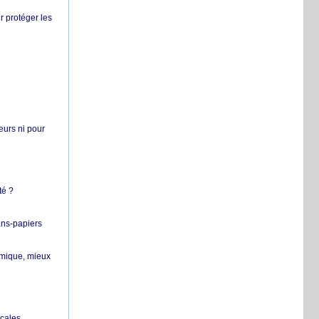
r protéger les
teurs ni pour
té ?
ans-papiers
ermique, mieux
ocales