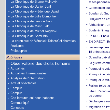
La Chronique de Bjarne Melkevik
et ses partenai
La Chronique de Daniel Baril
Comment mieux él
La Chronique de Frédérique David
Soudan du Sud :
La Chronique de Julie Dumontier
300 jours de ce
La Chronique de Léonce Naud
Afghanistan : u
La Chronique de Masri Feki
Soutenir l’intég
La Chronique de Michel Rogalski
La Chronique de Sami Bibi
En RDC, Ebola s
La chronique de Véronick Talbot/Collaboration
EN DIRECT - Ré
étudiante
Les entreprises
Philosophie
15 entreprises 
Rubriques
Quand la paix de
Observatoire des droits humains
La guerre contr
Actualités
Pourquoi le vot
Actualités Internationales
Pourquoi certain
Analyse de l'information
Pourquoi le fait
Arts et spectacles
Fusion froide : 
Campus
Liban. L’attaque
Campus
de guerre
Ces lectures qui nous habitent
Décharges sauva
Communiqué
Migration de tra
Concours