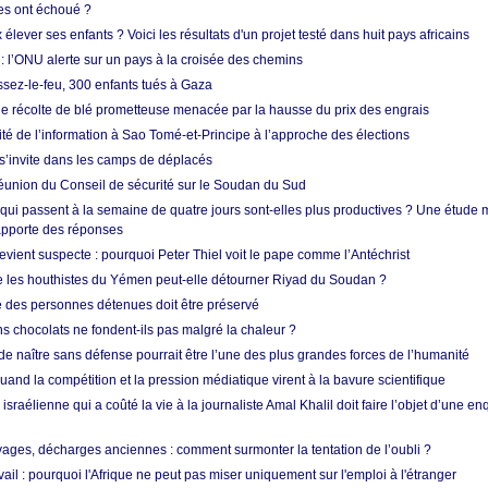
res ont échoué ?
ever ses enfants ? Voici les résultats d'un projet testé dans huit pays africains
 l’ONU alerte sur un pays à la croisée des chemins
ssez-le-feu, 300 enfants tués à Gaza
ne récolte de blé prometteuse menacée par la hausse du prix des engrais
rité de l’information à Sao Tomé-et-Principe à l’approche des élections
’invite dans les camps de déplacés
union du Conseil de sécurité sur le Soudan du Sud
 qui passent à la semaine de quatre jours sont-elles plus productives ? Une étude
apporte des réponses
vient suspecte : pourquoi Peter Thiel voit le pape comme l’Antéchrist
e les houthistes du Yémen peut-elle détourner Riyad du Soudan ?
e des personnes détenues doit être préservé
s chocolats ne fondent-ils pas malgré la chaleur ?
 de naître sans défense pourrait être l’une des plus grandes forces de l’humanité
quand la compétition et la pression médiatique virent à la bavure scientifique
 israélienne qui a coûté la vie à la journaliste Amal Khalil doit faire l’objet d’une e
ges, décharges anciennes : comment surmonter la tentation de l’oubli ?
vail : pourquoi l'Afrique ne peut pas miser uniquement sur l'emploi à l'étranger