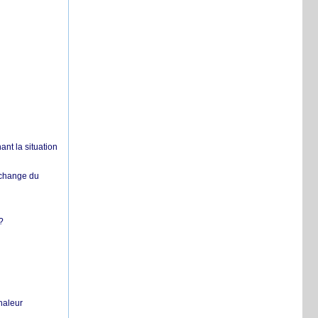
nt la situation
échange du
?
chaleur