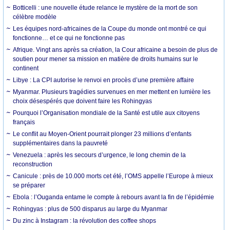
Botticelli : une nouvelle étude relance le mystère de la mort de son
célèbre modèle
Les équipes nord-africaines de la Coupe du monde ont montré ce qui
fonctionne… et ce qui ne fonctionne pas
Afrique. Vingt ans après sa création, la Cour africaine a besoin de plus de
soutien pour mener sa mission en matière de droits humains sur le
continent
Libye : La CPI autorise le renvoi en procès d’une première affaire
Myanmar. Plusieurs tragédies survenues en mer mettent en lumière les
choix désespérés que doivent faire les Rohingyas
Pourquoi l’Organisation mondiale de la Santé est utile aux citoyens
français
Le conflit au Moyen-Orient pourrait plonger 23 millions d’enfants
supplémentaires dans la pauvreté
Venezuela : après les secours d’urgence, le long chemin de la
reconstruction
Canicule : près de 10.000 morts cet été, l’OMS appelle l’Europe à mieux
se préparer
Ebola : l’Ouganda entame le compte à rebours avant la fin de l’épidémie
Rohingyas : plus de 500 disparus au large du Myanmar
Du zinc à Instagram : la révolution des coffee shops