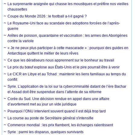
La surprenante araignée qui chasse les moustiques et préfère nos vieilles
chaussettes
Coupe du Monde 2026 : le football a-t-il gagné ?
Le Royaume-Uni face au scandale des adoptions forcées de l’après-
guerre
Arêtes de poisson, quarantaine et vaccination : les armes des Aborigènes
contre la variole
« Je ne peux plus participer à cette mascarade » : pourquoi des guides en
Antarctique quittent le métier de leurs rêves
Ce que les dératiseurs nous apprennent sur le bonheur au travail
Le prix du bœuf explose aux États-Unis et le pire pourrait être à venir
Le CICR en Libye et au Tchad : maintenir les liens familiaux au temps du
conflit
Syrie. L’application de la loi sur la cybercriminalité datant de l’ère Bachar
el Assad doit être suspendue dans l’attente de sa réforme
Corée du Sud. Une décision rendue en appel dans une affaire
d’avortement met au jour un vide juridique
Pourquoi l’ONU intervient souvent quand il est déjà trop tard
La course au poste de Secrétaire général s'intensifie
Commerce mondial : les prix flambent, les échanges ralentissent
Syrie : parmi les disparus, quelques survivants