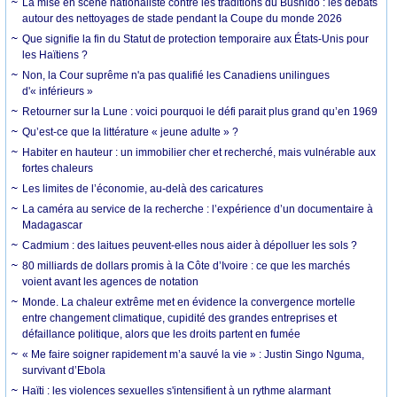
La mise en scène nationaliste contre les traditions du Bushido : les débats
autour des nettoyages de stade pendant la Coupe du monde 2026
Que signifie la fin du Statut de protection temporaire aux États-Unis pour
les Haïtiens ?
Non, la Cour suprême n'a pas qualifié les Canadiens unilingues
d'« inférieurs »
Retourner sur la Lune : voici pourquoi le défi parait plus grand qu’en 1969
Qu’est-ce que la littérature « jeune adulte » ?
Habiter en hauteur : un immobilier cher et recherché, mais vulnérable aux
fortes chaleurs
Les limites de l’économie, au-delà des caricatures
La caméra au service de la recherche : l’expérience d’un documentaire à
Madagascar
Cadmium : des laitues peuvent-elles nous aider à dépolluer les sols ?
80 milliards de dollars promis à la Côte d’Ivoire : ce que les marchés
voient avant les agences de notation
Monde. La chaleur extrême met en évidence la convergence mortelle
entre changement climatique, cupidité des grandes entreprises et
défaillance politique, alors que les droits partent en fumée
« Me faire soigner rapidement m’a sauvé la vie » : Justin Singo Nguma,
survivant d’Ebola
Haïti : les violences sexuelles s'intensifient à un rythme alarmant