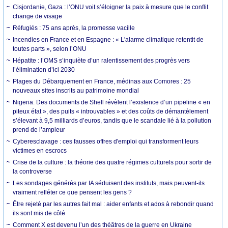
Cisjordanie, Gaza : l’ONU voit s’éloigner la paix à mesure que le conflit
change de visage
Réfugiés : 75 ans après, la promesse vacille
Incendies en France et en Espagne : « L'alarme climatique retentit de
toutes parts », selon l’ONU
Hépatite : l’OMS s’inquiète d’un ralentissement des progrès vers
l’élimination d’ici 2030
Plages du Débarquement en France, médinas aux Comores : 25
nouveaux sites inscrits au patrimoine mondial
Nigeria. Des documents de Shell révèlent l’existence d’un pipeline « en
piteux état », des puits « introuvables » et des coûts de démantèlement
s’élevant à 9,5 milliards d’euros, tandis que le scandale lié à la pollution
prend de l’ampleur
Cyberesclavage : ces fausses offres d'emploi qui transforment leurs
victimes en escrocs
Crise de la culture : la théorie des quatre régimes culturels pour sortir de
la controverse
Les sondages générés par IA séduisent des instituts, mais peuvent-ils
vraiment refléter ce que pensent les gens ?
Être rejeté par les autres fait mal : aider enfants et ados à rebondir quand
ils sont mis de côté
Comment X est devenu l’un des théâtres de la guerre en Ukraine