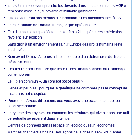
« Les femmes doivent prendre les devants dans la lutte contre les MGF » :
rencontre avec Tala, survivante et militante gambienne
Que deviendront nos médias d’information ? Les dilemmes face à l’IA
Le mur tarifaire de Donald Trump, brique après brique
Faut-il limiter le temps d’écran des enfants ? Les pédiatres américains
revoient leur position
Sans droit à un environnement sain, l’Europe des droits humains reste
inachevée
Bien avant Ormuz, Athènes a fait du contrôle d’un détroit près de Troie la
clé de sa fortune
Écouter Phnom Penh : ce que les cultures urbaines disent du Cambodge
contemporain
Le « bien commun », un concept post-libéral ?
Gènes et peuples : pourquoi la génétique ne corrobore pas le concept de
race dans notre espèce
Pourquoi l’IA vous dit toujours que vous avez une excellente idée, ou
l’effet sycophante
Le rythme des abysses, ou comment les créatures qui vivent dans une nuit
perpétuelle se repèrent dans le temps
Centres de données dans l’espace : ni écologiques, ni économes
Marchés financiers africains : les leçons de la crise russo-ukrainienne