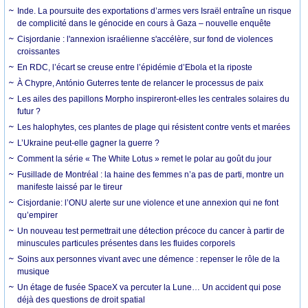
Inde. La poursuite des exportations d’armes vers Israël entraîne un risque
de complicité dans le génocide en cours à Gaza – nouvelle enquête
Cisjordanie : l'annexion israélienne s'accélère, sur fond de violences
croissantes
En RDC, l’écart se creuse entre l’épidémie d’Ebola et la riposte
À Chypre, António Guterres tente de relancer le processus de paix
Les ailes des papillons Morpho inspireront-elles les centrales solaires du
futur ?
Les halophytes, ces plantes de plage qui résistent contre vents et marées
L’Ukraine peut-elle gagner la guerre ?
Comment la série « The White Lotus » remet le polar au goût du jour
Fusillade de Montréal : la haine des femmes n’a pas de parti, montre un
manifeste laissé par le tireur
Cisjordanie: l’ONU alerte sur une violence et une annexion qui ne font
qu’empirer
Un nouveau test permettrait une détection précoce du cancer à partir de
minuscules particules présentes dans les fluides corporels
Soins aux personnes vivant avec une démence : repenser le rôle de la
musique
Un étage de fusée SpaceX va percuter la Lune… Un accident qui pose
déjà des questions de droit spatial