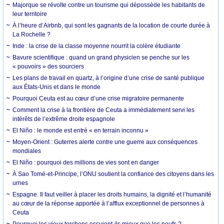
Majorque se révolte contre un tourisme qui dépossède les habitants de
leur territoire
À l’heure d’Airbnb, qui sont les gagnants de la location de courte durée à
La Rochelle ?
Inde : la crise de la classe moyenne nourrit la colère étudiante
Bavure scientifique : quand un grand physicien se penche sur les
« pouvoirs » des sourciers
Les plans de travail en quartz, à l’origine d’une crise de santé publique
aux États-Unis et dans le monde
Pourquoi Ceuta est au cœur d’une crise migratoire permanente
Comment la crise à la frontière de Ceuta a immédiatement servi les
intérêts de l’extrême droite espagnole
El Niño : le monde est entré « en terrain inconnu »
Moyen-Orient : Guterres alerte contre une guerre aux conséquences
mondiales
El Niño : pourquoi des millions de vies sont en danger
À Sao Tomé-et-Principe, l’ONU soutient la confiance des citoyens dans les
urnes
Espagne. Il faut veiller à placer les droits humains, la dignité et l’humanité
au cœur de la réponse apportée à l’afflux exceptionnel de personnes à
Ceuta
Pourquoi les vieux torchons essuient-ils mieux que les neufs ?