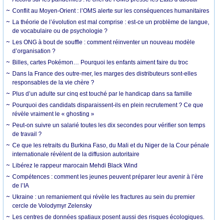
Conflit au Moyen-Orient : l’OMS alerte sur les conséquences humanitaires
La théorie de l’évolution est mal comprise : est-ce un problème de langue,
de vocabulaire ou de psychologie ?
Les ONG à bout de souffle : comment réinventer un nouveau modèle
d’organisation ?
Billes, cartes Pokémon… Pourquoi les enfants aiment faire du troc
Dans la France des outre-mer, les marges des distributeurs sont-elles
responsables de la vie chère ?
Plus d’un adulte sur cinq est touché par le handicap dans sa famille
Pourquoi des candidats disparaissent-ils en plein recrutement ? Ce que
révèle vraiment le « ghosting »
Peut-on suivre un salarié toutes les dix secondes pour vérifier son temps
de travail ?
Ce que les retraits du Burkina Faso, du Mali et du Niger de la Cour pénale
internationale révèlent de la diffusion autoritaire
Libérez le rappeur marocain Mehdi Black Wind
Compétences : comment les jeunes peuvent préparer leur avenir à l’ère
de l’IA
Ukraine : un remaniement qui révèle les fractures au sein du premier
cercle de Volodymyr Zelensky
Les centres de données spatiaux posent aussi des risques écologiques.