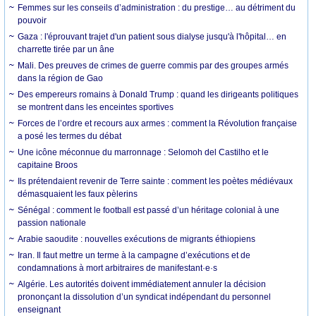
Femmes sur les conseils d’administration : du prestige… au détriment du
pouvoir
Gaza : l'éprouvant trajet d'un patient sous dialyse jusqu'à l'hôpital… en
charrette tirée par un âne
Mali. Des preuves de crimes de guerre commis par des groupes armés
dans la région de Gao
Des empereurs romains à Donald Trump : quand les dirigeants politiques
se montrent dans les enceintes sportives
Forces de l’ordre et recours aux armes : comment la Révolution française
a posé les termes du débat
Une icône méconnue du marronnage : Selomoh del Castilho et le
capitaine Broos
Ils prétendaient revenir de Terre sainte : comment les poètes médiévaux
démasquaient les faux pèlerins
Sénégal : comment le football est passé d’un héritage colonial à une
passion nationale
Arabie saoudite : nouvelles exécutions de migrants éthiopiens
Iran. Il faut mettre un terme à la campagne d’exécutions et de
condamnations à mort arbitraires de manifestant·e·s
Algérie. Les autorités doivent immédiatement annuler la décision
prononçant la dissolution d’un syndicat indépendant du personnel
enseignant