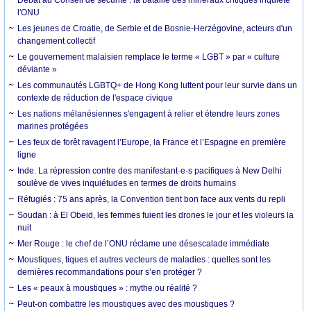
l'ONU
Les jeunes de Croatie, de Serbie et de Bosnie-Herzégovine, acteurs d'un
changement collectif
Le gouvernement malaisien remplace le terme « LGBT » par « culture
déviante »
Les communautés LGBTQ+ de Hong Kong luttent pour leur survie dans un
contexte de réduction de l'espace civique
Les nations mélanésiennes s'engagent à relier et étendre leurs zones
marines protégées
Les feux de forêt ravagent l’Europe, la France et l’Espagne en première
ligne
Inde. La répression contre des manifestant·e·s pacifiques à New Delhi
soulève de vives inquiétudes en termes de droits humains
Réfugiés : 75 ans après, la Convention tient bon face aux vents du repli
Soudan : à El Obeid, les femmes fuient les drones le jour et les violeurs la
nuit
Mer Rouge : le chef de l’ONU réclame une désescalade immédiate
Moustiques, tiques et autres vecteurs de maladies : quelles sont les
dernières recommandations pour s’en protéger ?
Les « peaux à moustiques » : mythe ou réalité ?
Peut-on combattre les moustiques avec des moustiques ?