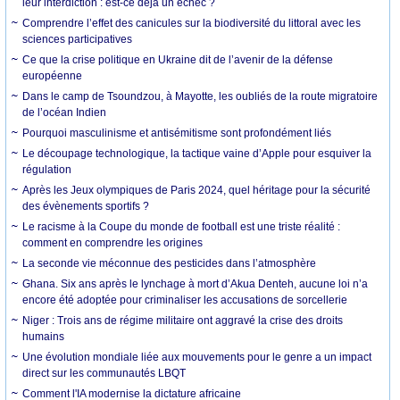
leur interdiction : est-ce déjà un échec ?
Comprendre l’effet des canicules sur la biodiversité du littoral avec les
sciences participatives
Ce que la crise politique en Ukraine dit de l’avenir de la défense
européenne
Dans le camp de Tsoundzou, à Mayotte, les oubliés de la route migratoire
de l’océan Indien
Pourquoi masculinisme et antisémitisme sont profondément liés
Le découpage technologique, la tactique vaine d’Apple pour esquiver la
régulation
Après les Jeux olympiques de Paris 2024, quel héritage pour la sécurité
des évènements sportifs ?
Le racisme à la Coupe du monde de football est une triste réalité :
comment en comprendre les origines
La seconde vie méconnue des pesticides dans l’atmosphère
Ghana. Six ans après le lynchage à mort d’Akua Denteh, aucune loi n’a
encore été adoptée pour criminaliser les accusations de sorcellerie
Niger : Trois ans de régime militaire ont aggravé la crise des droits
humains
Une évolution mondiale liée aux mouvements pour le genre a un impact
direct sur les communautés LBQT
Comment l'IA modernise la dictature africaine