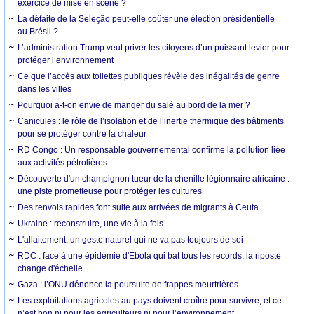
exercice de mise en scène ?
La défaite de la Seleção peut-elle coûter une élection présidentielle
au Brésil ?
L’administration Trump veut priver les citoyens d’un puissant levier pour
protéger l’environnement
Ce que l’accès aux toilettes publiques révèle des inégalités de genre
dans les villes
Pourquoi a-t-on envie de manger du salé au bord de la mer ?
Canicules : le rôle de l’isolation et de l’inertie thermique des bâtiments
pour se protéger contre la chaleur
RD Congo : Un responsable gouvernemental confirme la pollution liée
aux activités pétrolières
Découverte d'un champignon tueur de la chenille légionnaire africaine :
une piste prometteuse pour protéger les cultures
Des renvois rapides font suite aux arrivées de migrants à Ceuta
Ukraine : reconstruire, une vie à la fois
L'allaitement, un geste naturel qui ne va pas toujours de soi
RDC : face à une épidémie d'Ebola qui bat tous les records, la riposte
change d'échelle
Gaza : l’ONU dénonce la poursuite de frappes meurtrières
Les exploitations agricoles au pays doivent croître pour survivre, et ce
n’est bon ni pour les agriculteurs ni pour l’environnement