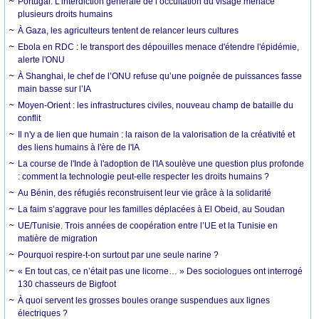
Portugal. L’interdiction générale de l’occultation du visage menace
plusieurs droits humains
À Gaza, les agriculteurs tentent de relancer leurs cultures
Ebola en RDC : le transport des dépouilles menace d'étendre l'épidémie,
alerte l'ONU
À Shanghai, le chef de l’ONU refuse qu’une poignée de puissances fasse
main basse sur l’IA
Moyen-Orient : les infrastructures civiles, nouveau champ de bataille du
conflit
Il n'y a de lien que humain : la raison de la valorisation de la créativité et
des liens humains à l'ère de l'IA
La course de l'Inde à l'adoption de l'IA soulève une question plus profonde
: comment la technologie peut-elle respecter les droits humains ?
Au Bénin, des réfugiés reconstruisent leur vie grâce à la solidarité
La faim s’aggrave pour les familles déplacées à El Obeid, au Soudan
UE/Tunisie. Trois années de coopération entre l’UE et la Tunisie en
matière de migration
Pourquoi respire-t-on surtout par une seule narine ?
« En tout cas, ce n’était pas une licorne… » Des sociologues ont interrogé
130 chasseurs de Bigfoot
À quoi servent les grosses boules orange suspendues aux lignes
électriques ?