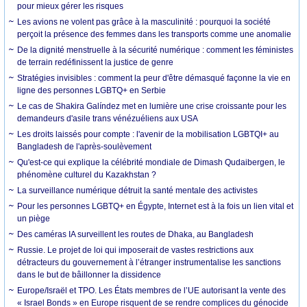
pour mieux gérer les risques
Les avions ne volent pas grâce à la masculinité : pourquoi la société
perçoit la présence des femmes dans les transports comme une anomalie
De la dignité menstruelle à la sécurité numérique : comment les féministes
de terrain redéfinissent la justice de genre
Stratégies invisibles : comment la peur d'être démasqué façonne la vie en
ligne des personnes LGBTQ+ en Serbie
Le cas de Shakira Galíndez met en lumière une crise croissante pour les
demandeurs d'asile trans vénézuéliens aux USA
Les droits laissés pour compte : l'avenir de la mobilisation LGBTQI+ au
Bangladesh de l'après-soulèvement
Qu'est-ce qui explique la célébrité mondiale de Dimash Qudaibergen, le
phénomène culturel du Kazakhstan ?
La surveillance numérique détruit la santé mentale des activistes
Pour les personnes LGBTQ+ en Égypte, Internet est à la fois un lien vital et
un piège
Des caméras IA surveillent les routes de Dhaka, au Bangladesh
Russie. Le projet de loi qui imposerait de vastes restrictions aux
détracteurs du gouvernement à l’étranger instrumentalise les sanctions
dans le but de bâillonner la dissidence
Europe/Israël et TPO. Les États membres de l’UE autorisant la vente des
« Israel Bonds » en Europe risquent de se rendre complices du génocide