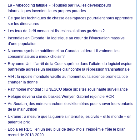
La « vibecoding fatigue » : épuisés par l’IA, les développeurs
informatiques inventent leurs propres parades
Ce que les techniques de chasse des rapaces pourraient nous apprendre
sur les dinosaures
Les feux de forêt menacent-ils les installations gazières ?
Incendies en Gironde : la logistique au cœur de l’évacuation massive
d’une population
Nouveau symbole nutritionnel au Canada : aidera-t-il vraiment les
consommateurs à mieux choisir ?
Royaume-Uni. L’arrêt de la Cour suprême dans l’affaire du logiciel espion
bahreïnite adresse un message clair contre la répression transnationale
VIH : la riposte mondiale vacille au moment où la science promettait de
changer la donne
Patrimoine mondial : l’UNESCO place six sites sous haute surveillance
Réfugié devenu star du basket, Wenyen Gabriel rejoint le HCR
Au Soudan, des mères marchent des kilomètres pour sauver leurs enfants
de la malnutrition
Ukraine : à mesure que la guerre s’intensifie, les civils – et le monde – en
paient le prix
Ebola en RDC : en un peu plus de deux mois, l'épidémie frôle le bilan
record de 2018-2020