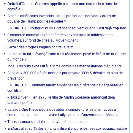
Détroit d'Ormuz : Guterres appelle à stopper une escalade « hors de
contrôle »
Alcools américains invendus : faut-il profiter des nouveaux droits de
douane de Trump pour les écouler ?
EN DIRECT | Pourquoi l’ONU intervient souvent quand il est déjà trop tard
Commerce mondial : la flambée des prix masque la faiblesse des
volumes, sur fond de crise au Moyen-Orient
Gaza : des progrès fragiles contre la faim
Le foot et la foi : l’évangélisme a-t-il réellement privé le Brésil de la Coupe
du monde ?
Inde : Recours excessif à la force contre des manifestations d’étudiants
Face aux 300 000 décès annuels par noyade, l’OMS dévoile un plan de
prévention
EN DIRECT | Comment mieux empêcher les différends de dégénérer en
conflits ?
« Taxi Driver » : en 1976, le film de Martin Scorsese annonçait déjà
la manosphère
La saga One Piece peut nous aider à comprendre les alternatives à
l’entreprise traditionnelle, avec Luffy contre le Gouvernement Mondial
Transparence salariale : une avancée en demi-teinte
En Australie, 85 % des enfants utilisent encore les réseaux sociaux malgré