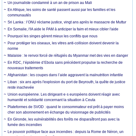
Un journaliste condamné à un an de prison au Mali
En Afrique, les soins de santé passent aussi par les familles et les
communautés
Sri Lanka : l’ONU réclame justice, vingt ans après le massacre de Muttur
En Somalie, l'IA aide le PAM à anticiper la faim et mieux cibler l'aide
Pourquoi les singes gèrent mieux les conflits que nous
Pour protéger les oiseaux, les vitres anti-collision doivent devenir la
norme
Malaisie : le renvoi forcé de réfugiés du Myanmar met des vies en danger
En RDC, l’épidémie d’Ebola sans précédent propulse la recherche de
nouveaux traitements
Afghanistan : les coupes dans l’aide aggravent la malnutrition infantile
Liban : six ans après l'explosion du port de Beyrouth, la quête de justice
reste inachevée
Union européenne. Les dirigeant·e·s européens doivent réagir avec
humanité et solidarité concernant la situation à Ceuta
Plateformes de SVOD : quand le consommateur est prêt à payer moins
cher son abonnement en échange du visionnage de publicités
En Gironde, les vulnérabilités des forêts ne disparaîtront pas avec la
fumée des incendies
Le pouvoir politique face aux incendies : depuis la Rome de Néron, un