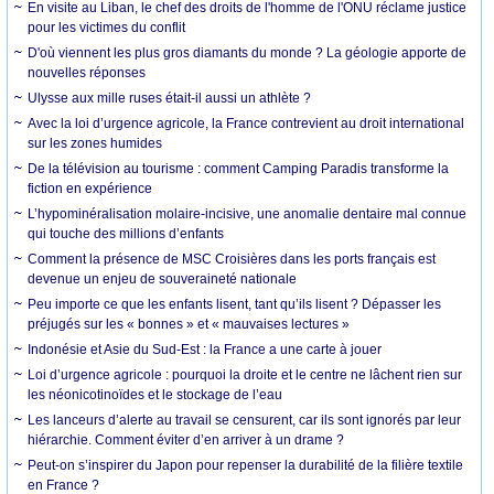
En visite au Liban, le chef des droits de l'homme de l'ONU réclame justice
pour les victimes du conflit
D'où viennent les plus gros diamants du monde ? La géologie apporte de
nouvelles réponses
Ulysse aux mille ruses était-il aussi un athlète ?
Avec la loi d’urgence agricole, la France contrevient au droit international
sur les zones humides
De la télévision au tourisme : comment Camping Paradis transforme la
fiction en expérience
L’hypominéralisation molaire-incisive, une anomalie dentaire mal connue
qui touche des millions d’enfants
Comment la présence de MSC Croisières dans les ports français est
devenue un enjeu de souveraineté nationale
Peu importe ce que les enfants lisent, tant qu’ils lisent ? Dépasser les
préjugés sur les « bonnes » et « mauvaises lectures »
Indonésie et Asie du Sud-Est : la France a une carte à jouer
Loi d’urgence agricole : pourquoi la droite et le centre ne lâchent rien sur
les néonicotinoïdes et le stockage de l’eau
Les lanceurs d’alerte au travail se censurent, car ils sont ignorés par leur
hiérarchie. Comment éviter d’en arriver à un drame ?
Peut-on s’inspirer du Japon pour repenser la durabilité de la filière textile
en France ?