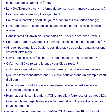
cathédrale de la Dormition à Kiev
Le « SAVE America Act » : réforme de bon sens ou manœuvre partisane ?
Les gauchers votent-ils plus à gauche ?
Pourquoi le camping séduit toujours autant (alors que tout a changé)
La sonobiopsie ou comment les ultrasons font parler les tissus sans les
opérer
Dans la famille Darwin, vous connaissiez Charles, découvrez Francis
Pourquoi l’algue « Ostreopsis » envahit-elle la côte basque chaque été ?
Afrique : pourquoi les décisions des tribunaux des droits humains restent
souvent lettre morte
Covid long : et si ce n'était pas une seule maladie, mais plusieurs ?
Qu’arrive-t-il à votre sang lorsque vous êtes stressé ?
« Vos trajets quotidiens sont plus dangereux que mon ancien métier »
Quel consentement autochtone ? Ce que nous apprend un exemple venu
d’ailleurs
Moyen-Orient : l’ONU appelle à une désescalade immédiate face à
l’extension des hostilités
Hommage à Nelson Mandela : l’ONU appelle à faire reculer les inégalités
Comment le mariage, le divorce et la parentalité influencent le recours au
travail autonome
Accord sur les pandémies : le chef de l'OMS presse les États d’aboutir