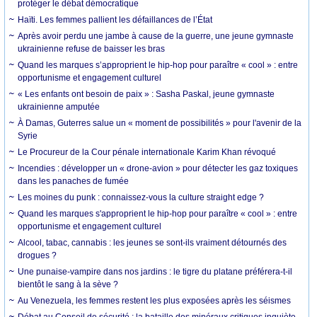
protéger le débat démocratique
Haïti. Les femmes pallient les défaillances de l’État
Après avoir perdu une jambe à cause de la guerre, une jeune gymnaste
ukrainienne refuse de baisser les bras
Quand les marques s’approprient le hip-hop pour paraître « cool » : entre
opportunisme et engagement culturel
« Les enfants ont besoin de paix » : Sasha Paskal, jeune gymnaste
ukrainienne amputée
À Damas, Guterres salue un « moment de possibilités » pour l'avenir de la
Syrie
Le Procureur de la Cour pénale internationale Karim Khan révoqué
Incendies : développer un « drone-avion » pour détecter les gaz toxiques
dans les panaches de fumée
Les moines du punk : connaissez-vous la culture straight edge ?
Quand les marques s'approprient le hip-hop pour paraître « cool » : entre
opportunisme et engagement culturel
Alcool, tabac, cannabis : les jeunes se sont-ils vraiment détournés des
drogues ?
Une punaise-vampire dans nos jardins : le tigre du platane préférera-t-il
bientôt le sang à la sève ?
Au Venezuela, les femmes restent les plus exposées après les séismes
Débat au Conseil de sécurité : la bataille des minéraux critiques inquiète