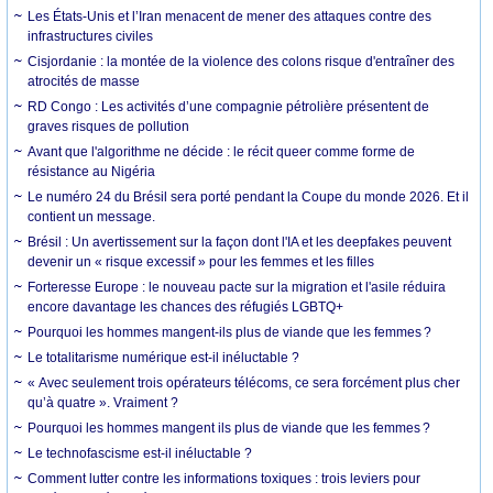
Les États-Unis et l’Iran menacent de mener des attaques contre des
infrastructures civiles
Cisjordanie : la montée de la violence des colons risque d'entraîner des
atrocités de masse
RD Congo : Les activités d’une compagnie pétrolière présentent de
graves risques de pollution
Avant que l'algorithme ne décide : le récit queer comme forme de
résistance au Nigéria
Le numéro 24 du Brésil sera porté pendant la Coupe du monde 2026. Et il
contient un message.
Brésil : Un avertissement sur la façon dont l'IA et les deepfakes peuvent
devenir un « risque excessif » pour les femmes et les filles
Forteresse Europe : le nouveau pacte sur la migration et l'asile réduira
encore davantage les chances des réfugiés LGBTQ+
Pourquoi les hommes mangent-ils plus de viande que les femmes ?
Le totalitarisme numérique est-il inéluctable ?
« Avec seulement trois opérateurs télécoms, ce sera forcément plus cher
qu’à quatre ». Vraiment ?
Pourquoi les hommes mangent ils plus de viande que les femmes ?
Le technofascisme est-il inéluctable ?
Comment lutter contre les informations toxiques : trois leviers pour