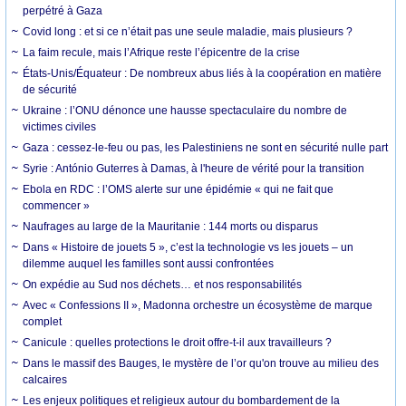
perpétré à Gaza
Covid long : et si ce n’était pas une seule maladie, mais plusieurs ?
La faim recule, mais l’Afrique reste l’épicentre de la crise
États-Unis/Équateur : De nombreux abus liés à la coopération en matière
de sécurité
Ukraine : l’ONU dénonce une hausse spectaculaire du nombre de
victimes civiles
Gaza : cessez-le-feu ou pas, les Palestiniens ne sont en sécurité nulle part
Syrie : António Guterres à Damas, à l'heure de vérité pour la transition
Ebola en RDC : l’OMS alerte sur une épidémie « qui ne fait que
commencer »
Naufrages au large de la Mauritanie : 144 morts ou disparus
Dans « Histoire de jouets 5 », c’est la technologie vs les jouets – un
dilemme auquel les familles sont aussi confrontées
On expédie au Sud nos déchets… et nos responsabilités
Avec « Confessions II », Madonna orchestre un écosystème de marque
complet
Canicule : quelles protections le droit offre-t-il aux travailleurs ?
Dans le massif des Bauges, le mystère de l’or qu'on trouve au milieu des
calcaires
Les enjeux politiques et religieux autour du bombardement de la