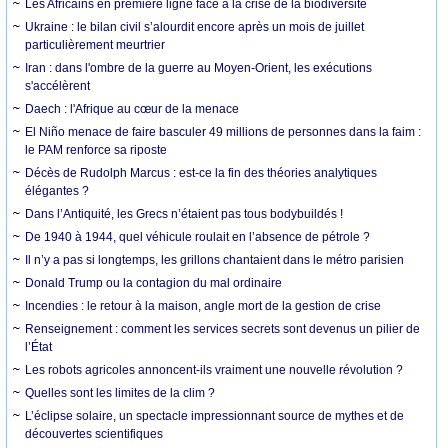
Les Africains en première ligne face à la crise de la biodiversité
Ukraine : le bilan civil s’alourdit encore après un mois de juillet
particulièrement meurtrier
Iran : dans l'ombre de la guerre au Moyen-Orient, les exécutions
s'accélèrent
Daech : l'Afrique au cœur de la menace
El Niño menace de faire basculer 49 millions de personnes dans la faim :
le PAM renforce sa riposte
Décès de Rudolph Marcus : est-ce la fin des théories analytiques
élégantes ?
Dans l’Antiquité, les Grecs n’étaient pas tous bodybuildés !
De 1940 à 1944, quel véhicule roulait en l’absence de pétrole ?
Il n’y a pas si longtemps, les grillons chantaient dans le métro parisien
Donald Trump ou la contagion du mal ordinaire
Incendies : le retour à la maison, angle mort de la gestion de crise
Renseignement : comment les services secrets sont devenus un pilier de
l’État
Les robots agricoles annoncent-ils vraiment une nouvelle révolution ?
Quelles sont les limites de la clim ?
L’éclipse solaire, un spectacle impressionnant source de mythes et de
découvertes scientifiques