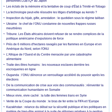
personnes LGBTQ+ au Japon
Les éclats de la mémoire et la tentative de coup d'État à Trinité-et-Tobago
La technologie peut-elle résoudre les litiges d'arbitrage au kendo ?
Inspection du hijab, gifle, arrestation : le quotidien sous le régime taliban
Ukraine : le chef de l’ONU condamne de nouvelles frappes russes
meurtrières
Tribune. Les États africains doivent refuser de se rendre complices de la
politique américaine d’expulsions de force
Près de 6 millions d'hectares ravagés par les flammes en Europe et en
Amérique du Nord, selon l'ONU
L’Afrique de l’Ouest et du Centre menacée par une catastrophe
alimentaire
Traite des êtres humains : les nouveaux esclaves derrière les
escroqueries en ligne
Ouganda : l’ONU dénonce un verrouillage accéléré du pouvoir après les
élections
De la communication de crise aux voix des communautés : réinventer la
communication humanitaire en Somalie
Mieux vivre, vivre caché : la lutte des femmes trans en Syrie
Vente de la Coupe du monde : le bras de fer entre la FIFA et l’Europe
Kazakhstan : relance du débat sur la sécurité publique et les politiques en
matière de bien-être animal à la suite de réformes relatives à la gestion