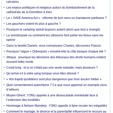
calcaires
Les enjeux politiques et religieux autour du bombardement de la
cathédrale de la Dormition à Kiev
Le « SAVE America Act » : réforme de bon sens ou manœuvre partisane ?
Les gauchers votent-ils plus à gauche ?
Pourquoi le camping séduit toujours autant (alors que tout a changé)
La sonobiopsie ou comment les ultrasons font parler les tissus sans les
opérer
Dans la famille Darwin, vous connaissiez Charles, découvrez Francis
Pourquoi l’algue « Ostreopsis » envahit-elle la côte basque chaque été ?
Afrique : pourquoi les décisions des tribunaux des droits humains restent
souvent lettre morte
Covid long : et si ce n'était pas une seule maladie, mais plusieurs ?
Qu’arrive-t-il à votre sang lorsque vous êtes stressé ?
« Vos trajets quotidiens sont plus dangereux que mon ancien métier »
Quel consentement autochtone ? Ce que nous apprend un exemple venu
d’ailleurs
Moyen-Orient : l’ONU appelle à une désescalade immédiate face à
l’extension des hostilités
Hommage à Nelson Mandela : l’ONU appelle à faire reculer les inégalités
Comment le mariage, le divorce et la parentalité influencent le recours au