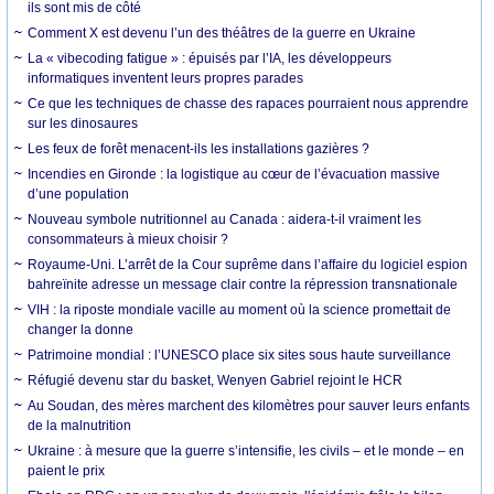
ils sont mis de côté
Comment X est devenu l’un des théâtres de la guerre en Ukraine
La « vibecoding fatigue » : épuisés par l’IA, les développeurs
informatiques inventent leurs propres parades
Ce que les techniques de chasse des rapaces pourraient nous apprendre
sur les dinosaures
Les feux de forêt menacent-ils les installations gazières ?
Incendies en Gironde : la logistique au cœur de l’évacuation massive
d’une population
Nouveau symbole nutritionnel au Canada : aidera-t-il vraiment les
consommateurs à mieux choisir ?
Royaume-Uni. L’arrêt de la Cour suprême dans l’affaire du logiciel espion
bahreïnite adresse un message clair contre la répression transnationale
VIH : la riposte mondiale vacille au moment où la science promettait de
changer la donne
Patrimoine mondial : l’UNESCO place six sites sous haute surveillance
Réfugié devenu star du basket, Wenyen Gabriel rejoint le HCR
Au Soudan, des mères marchent des kilomètres pour sauver leurs enfants
de la malnutrition
Ukraine : à mesure que la guerre s’intensifie, les civils – et le monde – en
paient le prix