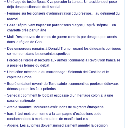
Un étage de fusée SpaceX va percuter la Lune… Un accident qui pose
déjà des questions de droit spatial
Femmes sur les conseils d’administration : du prestige… au détriment du
pouvoir
Gaza : l'éprouvant trajet d'un patient sous dialyse jusqu'à l'hôpital… en
charrette tirée par un âne
Mali. Des preuves de crimes de guerre commis par des groupes armés
dans la région de Gao
Des empereurs romains à Donald Trump : quand les dirigeants politiques
se montrent dans les enceintes sportives
Forces de l’ordre et recours aux armes : comment la Révolution française
a posé les termes du débat
Une icône méconnue du marronnage : Selomoh del Castilho et le
capitaine Broos
Ils prétendaient revenir de Terre sainte : comment les poètes médiévaux
démasquaient les faux pèlerins
Sénégal : comment le football est passé d’un héritage colonial à une
passion nationale
Arabie saoudite : nouvelles exécutions de migrants éthiopiens
Iran. Il faut mettre un terme à la campagne d’exécutions et de
condamnations à mort arbitraires de manifestant·e·s
Algérie. Les autorités doivent immédiatement annuler la décision