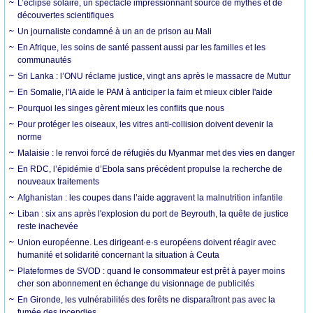
L’éclipse solaire, un spectacle impressionnant source de mythes et de
découvertes scientifiques
Un journaliste condamné à un an de prison au Mali
En Afrique, les soins de santé passent aussi par les familles et les
communautés
Sri Lanka : l’ONU réclame justice, vingt ans après le massacre de Muttur
En Somalie, l'IA aide le PAM à anticiper la faim et mieux cibler l'aide
Pourquoi les singes gèrent mieux les conflits que nous
Pour protéger les oiseaux, les vitres anti-collision doivent devenir la
norme
Malaisie : le renvoi forcé de réfugiés du Myanmar met des vies en danger
En RDC, l’épidémie d’Ebola sans précédent propulse la recherche de
nouveaux traitements
Afghanistan : les coupes dans l’aide aggravent la malnutrition infantile
Liban : six ans après l'explosion du port de Beyrouth, la quête de justice
reste inachevée
Union européenne. Les dirigeant·e·s européens doivent réagir avec
humanité et solidarité concernant la situation à Ceuta
Plateformes de SVOD : quand le consommateur est prêt à payer moins
cher son abonnement en échange du visionnage de publicités
En Gironde, les vulnérabilités des forêts ne disparaîtront pas avec la
fumée des incendies