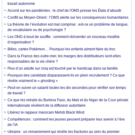
travail autonome
Accord sur les pandémies : le chef de l'OMS presse les États d’aboutir
Conflit au Moyen-Orient : l’OMS alerte sur les conséquences humanitaires
La théorie de l’évolution est mal comprise : est-ce un problème de langue,
de vocabulaire ou de psychologie ?
Les ONG à bout de souffle : comment réinventer un nouveau modèle
d’organisation ?
Billes, cartes Pokémon… Pourquoi les enfants aiment faire du troc
Dans la France des outre-mer, les marges des distributeurs sont-elles
responsables de la vie chère ?
Plus d’un adulte sur cinq est touché par le handicap dans sa famille
Pourquoi des candidats disparaissent-ils en plein recrutement ? Ce que
révèle vraiment le « ghosting »
Peut-on suivre un salarié toutes les dix secondes pour vérifier son temps
de travail ?
Ce que les retraits du Burkina Faso, du Mali et du Niger de la Cour pénale
internationale révèlent de la diffusion autoritaire
Libérez le rappeur marocain Mehdi Black Wind
Compétences : comment les jeunes peuvent préparer leur avenir à l’ère
de l’IA
Ukraine : un remaniement qui révèle les fractures au sein du premier