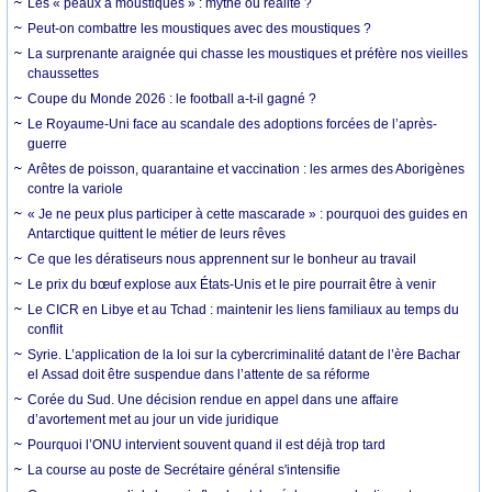
Les « peaux à moustiques » : mythe ou réalité ?
Peut-on combattre les moustiques avec des moustiques ?
La surprenante araignée qui chasse les moustiques et préfère nos vieilles
chaussettes
Coupe du Monde 2026 : le football a-t-il gagné ?
Le Royaume-Uni face au scandale des adoptions forcées de l’après-
guerre
Arêtes de poisson, quarantaine et vaccination : les armes des Aborigènes
contre la variole
« Je ne peux plus participer à cette mascarade » : pourquoi des guides en
Antarctique quittent le métier de leurs rêves
Ce que les dératiseurs nous apprennent sur le bonheur au travail
Le prix du bœuf explose aux États-Unis et le pire pourrait être à venir
Le CICR en Libye et au Tchad : maintenir les liens familiaux au temps du
conflit
Syrie. L’application de la loi sur la cybercriminalité datant de l’ère Bachar
el Assad doit être suspendue dans l’attente de sa réforme
Corée du Sud. Une décision rendue en appel dans une affaire
d’avortement met au jour un vide juridique
Pourquoi l’ONU intervient souvent quand il est déjà trop tard
La course au poste de Secrétaire général s'intensifie