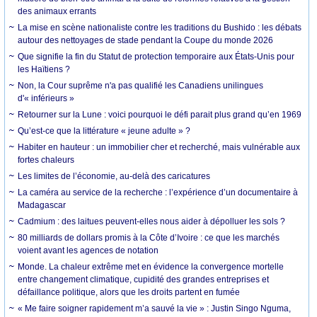
des animaux errants
La mise en scène nationaliste contre les traditions du Bushido : les débats
autour des nettoyages de stade pendant la Coupe du monde 2026
Que signifie la fin du Statut de protection temporaire aux États-Unis pour
les Haïtiens ?
Non, la Cour suprême n'a pas qualifié les Canadiens unilingues
d'« inférieurs »
Retourner sur la Lune : voici pourquoi le défi parait plus grand qu’en 1969
Qu’est-ce que la littérature « jeune adulte » ?
Habiter en hauteur : un immobilier cher et recherché, mais vulnérable aux
fortes chaleurs
Les limites de l’économie, au-delà des caricatures
La caméra au service de la recherche : l’expérience d’un documentaire à
Madagascar
Cadmium : des laitues peuvent-elles nous aider à dépolluer les sols ?
80 milliards de dollars promis à la Côte d’Ivoire : ce que les marchés
voient avant les agences de notation
Monde. La chaleur extrême met en évidence la convergence mortelle
entre changement climatique, cupidité des grandes entreprises et
défaillance politique, alors que les droits partent en fumée
« Me faire soigner rapidement m’a sauvé la vie » : Justin Singo Nguma,