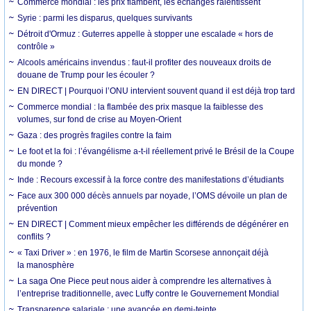
Commerce mondial : les prix flambent, les échanges ralentissent
Syrie : parmi les disparus, quelques survivants
Détroit d'Ormuz : Guterres appelle à stopper une escalade « hors de
contrôle »
Alcools américains invendus : faut-il profiter des nouveaux droits de
douane de Trump pour les écouler ?
EN DIRECT | Pourquoi l’ONU intervient souvent quand il est déjà trop tard
Commerce mondial : la flambée des prix masque la faiblesse des
volumes, sur fond de crise au Moyen-Orient
Gaza : des progrès fragiles contre la faim
Le foot et la foi : l’évangélisme a-t-il réellement privé le Brésil de la Coupe
du monde ?
Inde : Recours excessif à la force contre des manifestations d’étudiants
Face aux 300 000 décès annuels par noyade, l’OMS dévoile un plan de
prévention
EN DIRECT | Comment mieux empêcher les différends de dégénérer en
conflits ?
« Taxi Driver » : en 1976, le film de Martin Scorsese annonçait déjà
la manosphère
La saga One Piece peut nous aider à comprendre les alternatives à
l’entreprise traditionnelle, avec Luffy contre le Gouvernement Mondial
Transparence salariale : une avancée en demi-teinte