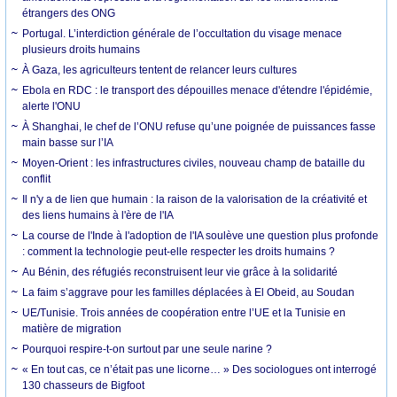
étrangers des ONG
Portugal. L’interdiction générale de l’occultation du visage menace
plusieurs droits humains
À Gaza, les agriculteurs tentent de relancer leurs cultures
Ebola en RDC : le transport des dépouilles menace d'étendre l'épidémie,
alerte l'ONU
À Shanghai, le chef de l’ONU refuse qu’une poignée de puissances fasse
main basse sur l’IA
Moyen-Orient : les infrastructures civiles, nouveau champ de bataille du
conflit
Il n'y a de lien que humain : la raison de la valorisation de la créativité et
des liens humains à l'ère de l'IA
La course de l'Inde à l'adoption de l'IA soulève une question plus profonde
: comment la technologie peut-elle respecter les droits humains ?
Au Bénin, des réfugiés reconstruisent leur vie grâce à la solidarité
La faim s’aggrave pour les familles déplacées à El Obeid, au Soudan
UE/Tunisie. Trois années de coopération entre l’UE et la Tunisie en
matière de migration
Pourquoi respire-t-on surtout par une seule narine ?
« En tout cas, ce n’était pas une licorne… » Des sociologues ont interrogé
130 chasseurs de Bigfoot