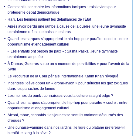
Le technofascisme est-il inéluctable ?
Comment lutter contre les informations toxiques : trois leviers pour
protéger le débat démocratique
Haïti. Les femmes pallient les défaillances de l’État
Après avoir perdu une jambe à cause de la guerre, une jeune gymnaste
ukrainienne refuse de baisser les bras
Quand les marques s’approprient le hip-hop pour paraître « cool » : entre
opportunisme et engagement culturel
« Les enfants ont besoin de paix » : Sasha Paskal, jeune gymnaste
ukrainienne amputée
À Damas, Guterres salue un « moment de possibilités » pour l'avenir de la
Syrie
Le Procureur de la Cour pénale internationale Karim Khan révoqué
Incendies : développer un « drone-avion » pour détecter les gaz toxiques
dans les panaches de fumée
Les moines du punk : connaissez-vous la culture straight edge ?
Quand les marques s'approprient le hip-hop pour paraître « cool » : entre
opportunisme et engagement culturel
Alcool, tabac, cannabis : les jeunes se sont-ils vraiment détournés des
drogues ?
Une punaise-vampire dans nos jardins : le tigre du platane préférera-t-il
bientôt le sang à la sève ?