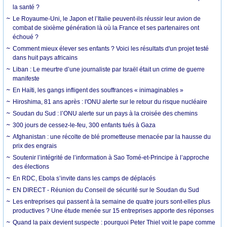
la santé ?
Le Royaume-Uni, le Japon et l’Italie peuvent-ils réussir leur avion de
combat de sixième génération là où la France et ses partenaires ont
échoué ?
Comment mieux élever ses enfants ? Voici les résultats d'un projet testé
dans huit pays africains
Liban : Le meurtre d’une journaliste par Israël était un crime de guerre
manifeste
En Haïti, les gangs infligent des souffrances « inimaginables »
Hiroshima, 81 ans après : l'ONU alerte sur le retour du risque nucléaire
Soudan du Sud : l’ONU alerte sur un pays à la croisée des chemins
300 jours de cessez-le-feu, 300 enfants tués à Gaza
Afghanistan : une récolte de blé prometteuse menacée par la hausse du
prix des engrais
Soutenir l’intégrité de l’information à Sao Tomé-et-Principe à l’approche
des élections
En RDC, Ebola s’invite dans les camps de déplacés
EN DIRECT - Réunion du Conseil de sécurité sur le Soudan du Sud
Les entreprises qui passent à la semaine de quatre jours sont-elles plus
productives ? Une étude menée sur 15 entreprises apporte des réponses
Quand la paix devient suspecte : pourquoi Peter Thiel voit le pape comme