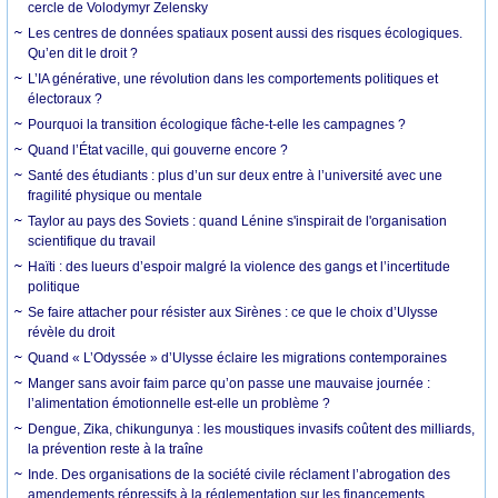
cercle de Volodymyr Zelensky
Les centres de données spatiaux posent aussi des risques écologiques.
Qu’en dit le droit ?
L’IA générative, une révolution dans les comportements politiques et
électoraux ?
Pourquoi la transition écologique fâche-t-elle les campagnes ?
Quand l’État vacille, qui gouverne encore ?
Santé des étudiants : plus d’un sur deux entre à l’université avec une
fragilité physique ou mentale
Taylor au pays des Soviets : quand Lénine s'inspirait de l'organisation
scientifique du travail
Haïti : des lueurs d’espoir malgré la violence des gangs et l’incertitude
politique
Se faire attacher pour résister aux Sirènes : ce que le choix d’Ulysse
révèle du droit
Quand « L’Odyssée » d’Ulysse éclaire les migrations contemporaines
Manger sans avoir faim parce qu’on passe une mauvaise journée :
l’alimentation émotionnelle est-elle un problème ?
Dengue, Zika, chikungunya : les moustiques invasifs coûtent des milliards,
la prévention reste à la traîne
Inde. Des organisations de la société civile réclament l’abrogation des
amendements répressifs à la réglementation sur les financements