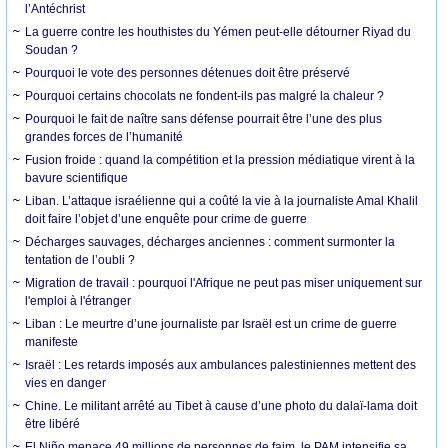
l’Antéchrist
La guerre contre les houthistes du Yémen peut-elle détourner Riyad du
Soudan ?
Pourquoi le vote des personnes détenues doit être préservé
Pourquoi certains chocolats ne fondent-ils pas malgré la chaleur ?
Pourquoi le fait de naître sans défense pourrait être l’une des plus
grandes forces de l’humanité
Fusion froide : quand la compétition et la pression médiatique virent à la
bavure scientifique
Liban. L’attaque israélienne qui a coûté la vie à la journaliste Amal Khalil
doit faire l’objet d’une enquête pour crime de guerre
Décharges sauvages, décharges anciennes : comment surmonter la
tentation de l’oubli ?
Migration de travail : pourquoi l'Afrique ne peut pas miser uniquement sur
l'emploi à l'étranger
Liban : Le meurtre d’une journaliste par Israël est un crime de guerre
manifeste
Israël : Les retards imposés aux ambulances palestiniennes mettent des
vies en danger
Chine. Le militant arrêté au Tibet à cause d’une photo du dalaï-lama doit
être libéré
El Niño menace 49 millions de personnes de faim, le PAM intensifie sa