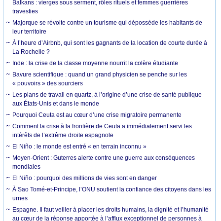
Balkans : vierges sous serment, rôles rituels et femmes guerrières
travesties
Majorque se révolte contre un tourisme qui dépossède les habitants de
leur territoire
À l’heure d’Airbnb, qui sont les gagnants de la location de courte durée à
La Rochelle ?
Inde : la crise de la classe moyenne nourrit la colère étudiante
Bavure scientifique : quand un grand physicien se penche sur les
« pouvoirs » des sourciers
Les plans de travail en quartz, à l’origine d’une crise de santé publique
aux États-Unis et dans le monde
Pourquoi Ceuta est au cœur d’une crise migratoire permanente
Comment la crise à la frontière de Ceuta a immédiatement servi les
intérêts de l’extrême droite espagnole
El Niño : le monde est entré « en terrain inconnu »
Moyen-Orient : Guterres alerte contre une guerre aux conséquences
mondiales
El Niño : pourquoi des millions de vies sont en danger
À Sao Tomé-et-Principe, l’ONU soutient la confiance des citoyens dans les
urnes
Espagne. Il faut veiller à placer les droits humains, la dignité et l’humanité
au cœur de la réponse apportée à l’afflux exceptionnel de personnes à