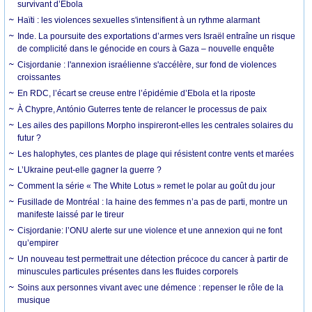
survivant d’Ebola
Haïti : les violences sexuelles s'intensifient à un rythme alarmant
Inde. La poursuite des exportations d’armes vers Israël entraîne un risque
de complicité dans le génocide en cours à Gaza – nouvelle enquête
Cisjordanie : l'annexion israélienne s'accélère, sur fond de violences
croissantes
En RDC, l’écart se creuse entre l’épidémie d’Ebola et la riposte
À Chypre, António Guterres tente de relancer le processus de paix
Les ailes des papillons Morpho inspireront-elles les centrales solaires du
futur ?
Les halophytes, ces plantes de plage qui résistent contre vents et marées
L’Ukraine peut-elle gagner la guerre ?
Comment la série « The White Lotus » remet le polar au goût du jour
Fusillade de Montréal : la haine des femmes n’a pas de parti, montre un
manifeste laissé par le tireur
Cisjordanie: l’ONU alerte sur une violence et une annexion qui ne font
qu’empirer
Un nouveau test permettrait une détection précoce du cancer à partir de
minuscules particules présentes dans les fluides corporels
Soins aux personnes vivant avec une démence : repenser le rôle de la
musique