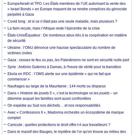
Europe/Israël et TPO. Les États membres de l’UE autorisant la vente des
« Israel Bonds » en Europe risquent de se rendre complices du génocide
perpétré à Gaza
Covid long : et si ce n’était pas une seule maladie, mais plusieurs ?
La faim recule, mais l’Afrique reste l’épicentre de la crise
États-Unis/Équateur : De nombreux abus liés à la coopération en matière
de sécurité
Ukraine : l’ONU dénonce une hausse spectaculaire du nombre de
victimes civiles
Gaza : cessez-le-feu ou pas, les Palestiniens ne sont en sécurité nulle part
Syrie : António Guterres à Damas, à l'heure de vérité pour la transition
Ebola en RDC : l’OMS alerte sur une épidémie « qui ne fait que
commencer »
Naufrages au large de la Mauritanie : 144 morts ou disparus
Dans « Histoire de jouets 5 », c’est la technologie vs les jouets – un
dilemme auquel les familles sont aussi confrontées
On expédie au Sud nos déchets… et nos responsabilités
Avec « Confessions II », Madonna orchestre un écosystème de marque
complet
Canicule : quelles protections le droit offre-t-il aux travailleurs ?
Dans le massif des Bauges, le mystère de l’or qu'on trouve au milieu des