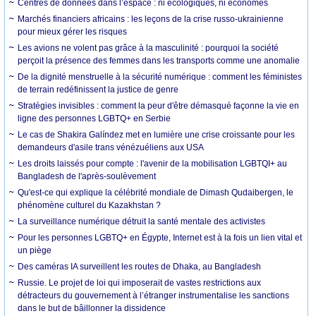
Centres de données dans l’espace : ni écologiques, ni économes
Marchés financiers africains : les leçons de la crise russo-ukrainienne
pour mieux gérer les risques
Les avions ne volent pas grâce à la masculinité : pourquoi la société
perçoit la présence des femmes dans les transports comme une anomalie
De la dignité menstruelle à la sécurité numérique : comment les féministes
de terrain redéfinissent la justice de genre
Stratégies invisibles : comment la peur d'être démasqué façonne la vie en
ligne des personnes LGBTQ+ en Serbie
Le cas de Shakira Galíndez met en lumière une crise croissante pour les
demandeurs d'asile trans vénézuéliens aux USA
Les droits laissés pour compte : l'avenir de la mobilisation LGBTQI+ au
Bangladesh de l'après-soulèvement
Qu'est-ce qui explique la célébrité mondiale de Dimash Qudaibergen, le
phénomène culturel du Kazakhstan ?
La surveillance numérique détruit la santé mentale des activistes
Pour les personnes LGBTQ+ en Égypte, Internet est à la fois un lien vital et
un piège
Des caméras IA surveillent les routes de Dhaka, au Bangladesh
Russie. Le projet de loi qui imposerait de vastes restrictions aux
détracteurs du gouvernement à l’étranger instrumentalise les sanctions
dans le but de bâillonner la dissidence