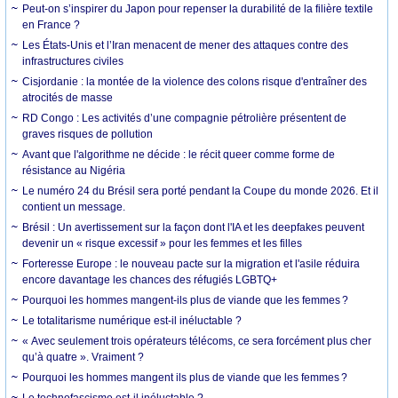
Peut-on s’inspirer du Japon pour repenser la durabilité de la filière textile
en France ?
Les États-Unis et l’Iran menacent de mener des attaques contre des
infrastructures civiles
Cisjordanie : la montée de la violence des colons risque d'entraîner des
atrocités de masse
RD Congo : Les activités d’une compagnie pétrolière présentent de
graves risques de pollution
Avant que l'algorithme ne décide : le récit queer comme forme de
résistance au Nigéria
Le numéro 24 du Brésil sera porté pendant la Coupe du monde 2026. Et il
contient un message.
Brésil : Un avertissement sur la façon dont l'IA et les deepfakes peuvent
devenir un « risque excessif » pour les femmes et les filles
Forteresse Europe : le nouveau pacte sur la migration et l'asile réduira
encore davantage les chances des réfugiés LGBTQ+
Pourquoi les hommes mangent-ils plus de viande que les femmes ?
Le totalitarisme numérique est-il inéluctable ?
« Avec seulement trois opérateurs télécoms, ce sera forcément plus cher
qu’à quatre ». Vraiment ?
Pourquoi les hommes mangent ils plus de viande que les femmes ?