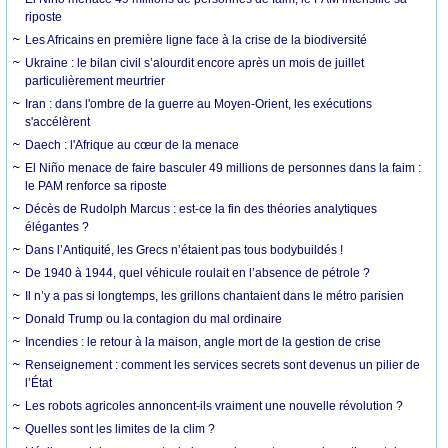
riposte
Les Africains en première ligne face à la crise de la biodiversité
Ukraine : le bilan civil s’alourdit encore après un mois de juillet
particulièrement meurtrier
Iran : dans l'ombre de la guerre au Moyen-Orient, les exécutions
s'accélèrent
Daech : l'Afrique au cœur de la menace
El Niño menace de faire basculer 49 millions de personnes dans la faim :
le PAM renforce sa riposte
Décès de Rudolph Marcus : est-ce la fin des théories analytiques
élégantes ?
Dans l’Antiquité, les Grecs n’étaient pas tous bodybuildés !
De 1940 à 1944, quel véhicule roulait en l’absence de pétrole ?
Il n’y a pas si longtemps, les grillons chantaient dans le métro parisien
Donald Trump ou la contagion du mal ordinaire
Incendies : le retour à la maison, angle mort de la gestion de crise
Renseignement : comment les services secrets sont devenus un pilier de
l’État
Les robots agricoles annoncent-ils vraiment une nouvelle révolution ?
Quelles sont les limites de la clim ?