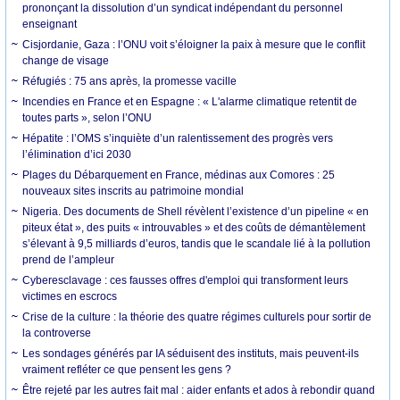
prononçant la dissolution d’un syndicat indépendant du personnel
enseignant
Cisjordanie, Gaza : l’ONU voit s’éloigner la paix à mesure que le conflit
change de visage
Réfugiés : 75 ans après, la promesse vacille
Incendies en France et en Espagne : « L'alarme climatique retentit de
toutes parts », selon l’ONU
Hépatite : l’OMS s’inquiète d’un ralentissement des progrès vers
l’élimination d’ici 2030
Plages du Débarquement en France, médinas aux Comores : 25
nouveaux sites inscrits au patrimoine mondial
Nigeria. Des documents de Shell révèlent l’existence d’un pipeline « en
piteux état », des puits « introuvables » et des coûts de démantèlement
s’élevant à 9,5 milliards d’euros, tandis que le scandale lié à la pollution
prend de l’ampleur
Cyberesclavage : ces fausses offres d'emploi qui transforment leurs
victimes en escrocs
Crise de la culture : la théorie des quatre régimes culturels pour sortir de
la controverse
Les sondages générés par IA séduisent des instituts, mais peuvent-ils
vraiment refléter ce que pensent les gens ?
Être rejeté par les autres fait mal : aider enfants et ados à rebondir quand