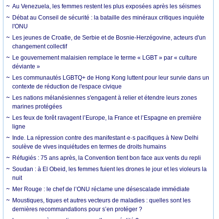
Au Venezuela, les femmes restent les plus exposées après les séismes
Débat au Conseil de sécurité : la bataille des minéraux critiques inquiète
l'ONU
Les jeunes de Croatie, de Serbie et de Bosnie-Herzégovine, acteurs d'un
changement collectif
Le gouvernement malaisien remplace le terme « LGBT » par « culture
déviante »
Les communautés LGBTQ+ de Hong Kong luttent pour leur survie dans un
contexte de réduction de l'espace civique
Les nations mélanésiennes s'engagent à relier et étendre leurs zones
marines protégées
Les feux de forêt ravagent l’Europe, la France et l’Espagne en première
ligne
Inde. La répression contre des manifestant·e·s pacifiques à New Delhi
soulève de vives inquiétudes en termes de droits humains
Réfugiés : 75 ans après, la Convention tient bon face aux vents du repli
Soudan : à El Obeid, les femmes fuient les drones le jour et les violeurs la
nuit
Mer Rouge : le chef de l’ONU réclame une désescalade immédiate
Moustiques, tiques et autres vecteurs de maladies : quelles sont les
dernières recommandations pour s’en protéger ?