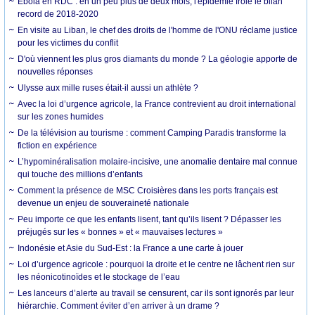
Ebola en RDC : en un peu plus de deux mois, l'épidémie frôle le bilan
record de 2018-2020
En visite au Liban, le chef des droits de l'homme de l'ONU réclame justice
pour les victimes du conflit
D'où viennent les plus gros diamants du monde ? La géologie apporte de
nouvelles réponses
Ulysse aux mille ruses était-il aussi un athlète ?
Avec la loi d’urgence agricole, la France contrevient au droit international
sur les zones humides
De la télévision au tourisme : comment Camping Paradis transforme la
fiction en expérience
L’hypominéralisation molaire-incisive, une anomalie dentaire mal connue
qui touche des millions d’enfants
Comment la présence de MSC Croisières dans les ports français est
devenue un enjeu de souveraineté nationale
Peu importe ce que les enfants lisent, tant qu’ils lisent ? Dépasser les
préjugés sur les « bonnes » et « mauvaises lectures »
Indonésie et Asie du Sud-Est : la France a une carte à jouer
Loi d’urgence agricole : pourquoi la droite et le centre ne lâchent rien sur
les néonicotinoïdes et le stockage de l’eau
Les lanceurs d’alerte au travail se censurent, car ils sont ignorés par leur
hiérarchie. Comment éviter d’en arriver à un drame ?