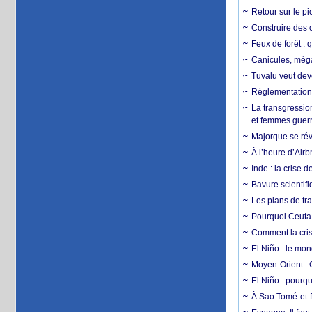
Retour sur le p
Construire des c
Feux de forêt : 
Canicules, mégaf
Tuvalu veut dev
Réglementation c
La transgression
et femmes guerr
Majorque se révo
À l’heure d’Airb
Inde : la crise 
Bavure scientif
Les plans de tra
Pourquoi Ceuta 
Comment la crise
El Niño : le mon
Moyen-Orient : 
El Niño : pourqu
À Sao Tomé-et-P