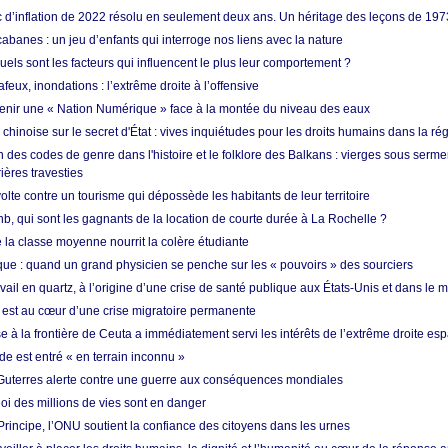
ic d’inflation de 2022 résolu en seulement deux ans. Un héritage des leçons de 197
abanes : un jeu d’enfants qui interroge nos liens avec la nature
quels sont les facteurs qui influencent le plus leur comportement ?
eux, inondations : l’extrême droite à l’offensive
enir une « Nation Numérique » face à la montée du niveau des eaux
hinoise sur le secret d'État : vives inquiétudes pour les droits humains dans la r
 des codes de genre dans l'histoire et le folklore des Balkans : vierges sous serment
ières travesties
lte contre un tourisme qui dépossède les habitants de leur territoire
nb, qui sont les gagnants de la location de courte durée à La Rochelle ?
de la classe moyenne nourrit la colère étudiante
ique : quand un grand physicien se penche sur les « pouvoirs » des sourciers
vail en quartz, à l’origine d’une crise de santé publique aux États-Unis et dans le
est au cœur d’une crise migratoire permanente
 à la frontière de Ceuta a immédiatement servi les intérêts de l’extrême droite es
de est entré « en terrain inconnu »
Guterres alerte contre une guerre aux conséquences mondiales
oi des millions de vies sont en danger
rincipe, l’ONU soutient la confiance des citoyens dans les urnes