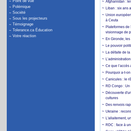
Point de vue
Afghanistan : le
Polémique
Liban : six ans 
Société
Union européenn
Sous les projecteurs
à Ceuta
Témoignage
Plateformes de
Tolerance.ca Éducation
visionnage de p
Votre réaction
En Gironde, les 
Le pouvoir poli
La défaite de la
L’administration
Ce que l’accès a
Pourquoi a-t-on
Canicules : le r
RD Congo : Un r
Découverte d'un
cultures
Des renvois rapi
Ukraine : reconst
L'allaitement, u
RDC : face à une