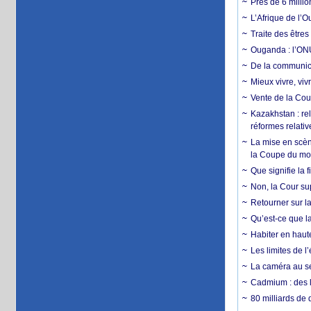
Près de 6 milli
L’Afrique de l’
Traite des êtres
Ouganda : l’ONU
De la communica
Mieux vivre, viv
Vente de la Coup
Kazakhstan : rel
réformes relativ
La mise en scène
la Coupe du m
Que signifie la 
Non, la Cour sup
Retourner sur la
Qu’est-ce que la
Habiter en haute
Les limites de l
La caméra au se
Cadmium : des l
80 milliards de 