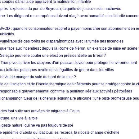
s coupes dans l’aide aggravent la malnutrition infantile
après l'explosion du port de Beyrouth, la quête de justice reste inachevée
e. Les dirigeant·e·s européens doivent réagir avec humanité et solidarité concerna
 SVOD : quand le consommateur est prêt à payer moins cher son abonnement en 
ublicités
vulnérabilités des forêts ne disparaîtront pas avec la fumée des incendies
tique face aux incendies : depuis la Rome de Néron, un exercice de mise en scène 
 Seleção peut-elle coûter une élection présidentielle au Brésil ?
 Trump veut priver les citoyens d’un puissant levier pour protéger l’environnement
ux toilettes publiques révèle des inégalités de genre dans les villes
 envie de manger du salé au bord de la mer ?
ôle de l’isolation et de l’inertie thermique des bâtiments pour se protéger contre la 
esponsable gouvernemental confirme la pollution liée aux activités pétrolières
 champignon tueur de la chenille légionnaire africaine : une piste prometteuse pou
des font suite aux arrivées de migrants à Ceuta
ruire, une vie à la fois
n geste naturel qui ne va pas toujours de soi
 épidémie d'Ebola qui bat tous les records, la riposte change d'échelle