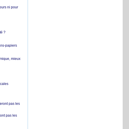
teurs ni pour
té ?
ans-papiers
ermique, mieux
ocales
ront pas les
nt pas les