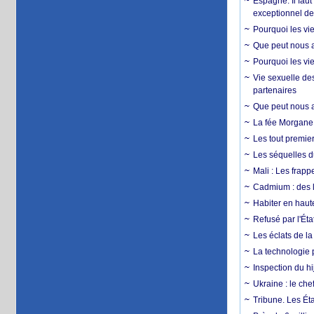
Espagne. Il faut
exceptionnel d
Pourquoi les vie
Que peut nous ap
Pourquoi les vie
Vie sexuelle des
partenaires
Que peut nous ap
La fée Morgane 
Les tout premier
Les séquelles d
Mali : Les frapp
Cadmium : des l
Habiter en haute
Refusé par l'Éta
Les éclats de la
La technologie p
Inspection du hij
Ukraine : le ch
Tribune. Les Éta