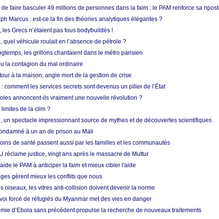
e faire basculer 49 millions de personnes dans la faim : le PAM renforce sa ripos
h Marcus : est-ce la fin des théories analytiques élégantes ?
, les Grecs n’étaient pas tous bodybuildés !
 quel véhicule roulait en l’absence de pétrole ?
longtemps, les grillons chantaient dans le métro parisien
 la contagion du mal ordinaire
etour à la maison, angle mort de la gestion de crise
 comment les services secrets sont devenus un pilier de l’État
coles annoncent-ils vraiment une nouvelle révolution ?
limites de la clim ?
re, un spectacle impressionnant source de mythes et de découvertes scientifiques
condamné à un an de prison au Mali
soins de santé passent aussi par les familles et les communautés
U réclame justice, vingt ans après le massacre de Muttur
aide le PAM à anticiper la faim et mieux cibler l'aide
nges gèrent mieux les conflits que nous
s oiseaux, les vitres anti-collision doivent devenir la norme
envoi forcé de réfugiés du Myanmar met des vies en danger
mie d’Ebola sans précédent propulse la recherche de nouveaux traitements