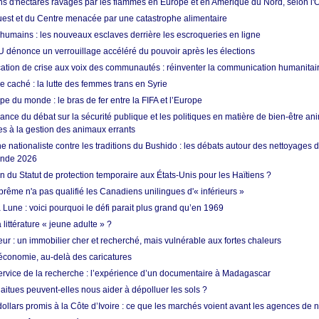
ons d'hectares ravagés par les flammes en Europe et en Amérique du Nord, selon l
Ouest et du Centre menacée par une catastrophe alimentaire
 humains : les nouveaux esclaves derrière les escroqueries en ligne
 dénonce un verrouillage accéléré du pouvoir après les élections
tion de crise aux voix des communautés : réinventer la communication humanitai
re caché : la lutte des femmes trans en Syrie
e du monde : le bras de fer entre la FIFA et l’Europe
ance du débat sur la sécurité publique et les politiques en matière de bien-être ani
es à la gestion des animaux errants
 nationaliste contre les traditions du Bushido : les débats autour des nettoyages
onde 2026
fin du Statut de protection temporaire aux États-Unis pour les Haïtiens ?
rême n'a pas qualifié les Canadiens unilingues d'« inférieurs »
 Lune : voici pourquoi le défi parait plus grand qu’en 1969
 littérature « jeune adulte » ?
ur : un immobilier cher et recherché, mais vulnérable aux fortes chaleurs
’économie, au-delà des caricatures
rvice de la recherche : l’expérience d’un documentaire à Madagascar
aitues peuvent-elles nous aider à dépolluer les sols ?
dollars promis à la Côte d’Ivoire : ce que les marchés voient avant les agences de n