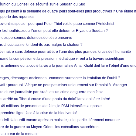
union du Conseil de sécurité sur le Soudan du Sud
 qui passent à la semaine de quatre jours sont-elles plus productives ? Une étude
apporte des réponses
vient suspecte : pourquoi Peter Thiel voit le pape comme l’Antéchrist
e les houthistes du Yémen peut-elle détourner Riyad du Soudan ?
e des personnes détenues doit être préservé
s chocolats ne fondent-ils pas malgré la chaleur ?
 de naître sans défense pourrait être l’une des plus grandes forces de l’humanité
quand la compétition et la pression médiatique virent à la bavure scientifique
 israélienne qui a coûté la vie à la journaliste Amal Khalil doit faire l’objet d’une e
ges, décharges anciennes : comment surmonter la tentation de l’oubli ?
vail : pourquoi l'Afrique ne peut pas miser uniquement sur l'emploi à l'étranger
re d’une journaliste par Israël est un crime de guerre manifeste
nt arrêté au Tibet à cause d’une photo du dalaï-lama doit être libéré
49 millions de personnes de faim, le PAM intensifie sa riposte
 première ligne face à la crise de la biodiversité
n civil s’alourdit encore après un mois de juillet particulièrement meurtrier
bre de la guerre au Moyen-Orient, les exécutions s'accélèrent
ue au cœur de la menace