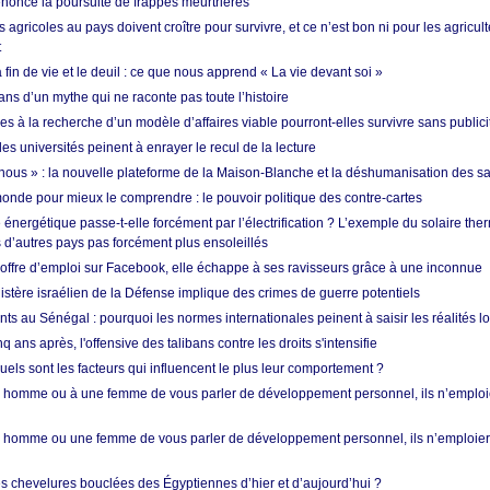
nonce la poursuite de frappes meurtrières
s agricoles au pays doivent croître pour survivre, et ce n’est bon ni pour les agricul
t
in de vie et le deuil : ce que nous apprend « La vie devant soi »
ans d’un mythe qui ne raconte pas toute l’histoire
es à la recherche d’un modèle d’affaires viable pourront-elles survivre sans publici
les universités peinent à enrayer le recul de la lecture
i nous » : la nouvelle plateforme de la Maison-Blanche et la déshumanisation des s
onde pour mieux le comprendre : le pouvoir politique des contre-cartes
énergétique passe-t-elle forcément par l’électrification ? L’exemple du solaire th
d’autres pays pas forcément plus ensoleillés
offre d’emploi sur Facebook, elle échappe à ses ravisseurs grâce à une inconnue
istère israélien de la Défense implique des crimes de guerre potentiels
nts au Sénégal : pourquoi les normes internationales peinent à saisir les réalités l
q ans après, l'offensive des talibans contre les droits s'intensifie
quels sont les facteurs qui influencent le plus leur comportement ?
homme ou à une femme de vous parler de développement personnel, ils n’emploie
homme ou une femme de vous parler de développement personnel, ils n’emploiero
es chevelures bouclées des Égyptiennes d’hier et d’aujourd’hui ?