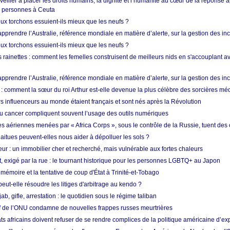
 veiller à placer les droits humains, la dignité et l’humanité au cœur de la réponse a
e personnes à Ceuta
ux torchons essuient-ils mieux que les neufs ?
prendre l’Australie, référence mondiale en matière d’alerte, sur la gestion des in
ux torchons essuient-ils mieux que les neufs ?
 rainettes : comment les femelles construisent de meilleurs nids en s'accouplant a
prendre l’Australie, référence mondiale en matière d’alerte, sur la gestion des in
: comment la sœur du roi Arthur est-elle devenue la plus célèbre des sorcières mé
s influenceurs au monde étaient français et sont nés après la Révolution
u cancer compliquent souvent l’usage des outils numériques
es aériennes menées par « Africa Corps », sous le contrôle de la Russie, tuent des c
aitues peuvent-elles nous aider à dépolluer les sols ?
ur : un immobilier cher et recherché, mais vulnérable aux fortes chaleurs
t, exigé par la rue : le tournant historique pour les personnes LGBTQ+ au Japon
 mémoire et la tentative de coup d'État à Trinité-et-Tobago
eut-elle résoudre les litiges d'arbitrage au kendo ?
ab, gifle, arrestation : le quotidien sous le régime taliban
ef de l’ONU condamne de nouvelles frappes russes meurtrières
ts africains doivent refuser de se rendre complices de la politique américaine d’ex