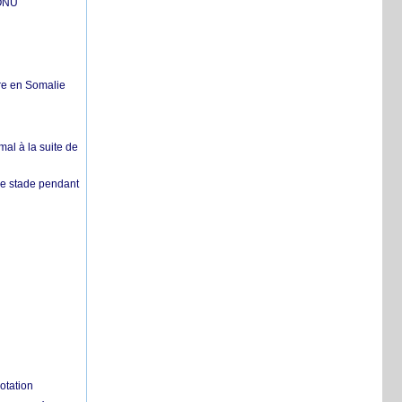
'ONU
re en Somalie
mal à la suite de
 de stade pendant
otation