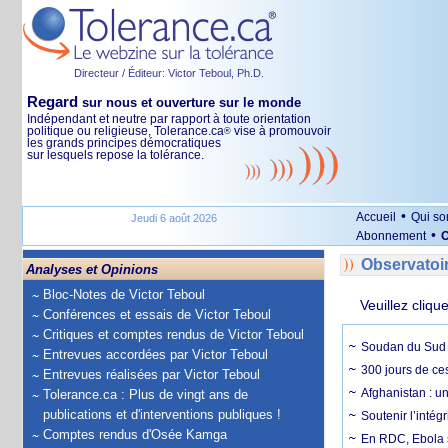
Directeur / Éditeur: Victor Teboul, Ph.D.
Regard
sur nous et ouverture sur le monde
Indépendant et neutre par rapport à toute orientation
politique ou religieuse, Tolerance.ca
vise à promouvoir
®
les grands principes démocratiques
sur lesquels repose la tolérance.
•
Accueil
Qui s
Jeudi 6 août 2026
•
Abonnement
O
Observatoi
Analyses et Opinions
Bloc-Notes de Victor Teboul
Veuillez cliqu
Conférences et essais de Victor Teboul
Critiques et comptes rendus de Victor Teboul
Soudan du Sud :
Entrevues accordées par Victor Teboul
300 jours de ce
Entrevues réalisées par Victor Teboul
Afghanistan : u
Tolerance.ca : Plus de vingt ans de
publications et d'interventions publiques !
Soutenir l’intég
Comptes rendus d'Osée Kamga
En RDC, Ebola s