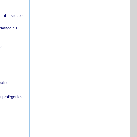
nt la situation
échange du
?
chaleur
r protéger les