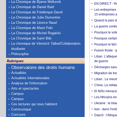
La Chronique de Bjarne Melkevik
EN DIRECT - Ré
La Chronique de Daniel Baril
Les entreprises
La Chronique de Frédérique David
15 entreprises 
La Chronique de Julie Dumontier
Quand la paix de
La Chronique de Léonce Naud
La guerre contr
La Chronique de Masri Feki
Pourquoi le vot
La Chronique de Michel Rogalski
La Chronique de Sami Bibi
Pourquoi certain
La chronique de Véronick Talbot/Collaboration
Pourquoi le fait
étudiante
Fusion froide : 
Philosophie
Liban. L’attaque
Rubriques
de guerre
Observatoire des droits humains
Décharges sauva
Actualités
Migration de tra
Actualités Internationales
Liban : Le meurt
Analyse de l'information
Chine. Le milita
Arts et spectacles
El Niño menace 
Campus
Les Africains en
Campus
Ukraine : le bila
Ces lectures qui nous habitent
Communiqué
Iran : dans l'om
Concours
Daech : l'Afriq