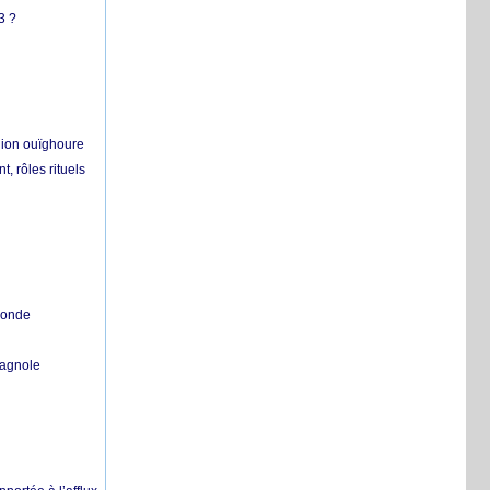
3 ?
égion ouïghoure
, rôles rituels
 monde
pagnole