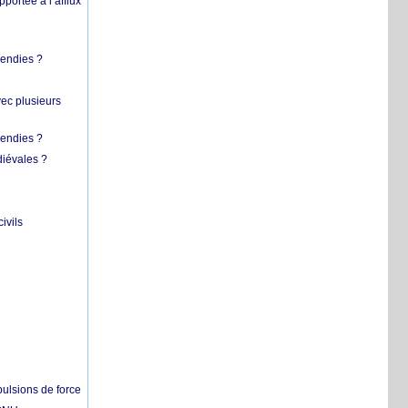
pportée à l’afflux
cendies ?
vec plusieurs
cendies ?
diévales ?
ivils
pulsions de force