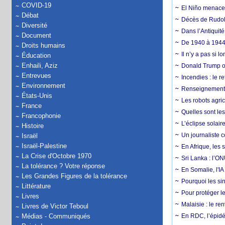
COVID-19
El Niño menace d
Débat
Décès de Rudolp
Diversité
Dans l’Antiquité
Document
De 1940 à 1944,
Droits humains
Il n’y a pas si 
Éducation
Enhaili, Aziz
Donald Trump ou
Entrevues
Incendies : le r
Environnement
Renseignement :
États-Unis
Les robots agri
France
Quelles sont les 
Francophonie
L’éclipse solai
Histoire
Un journaliste 
Israël
Israël-Palestine
En Afrique, les 
La Crise d'Octobre 1970
Sri Lanka : l’ON
La tolérance ? Votre réponse
En Somalie, l'IA 
Les Grandes Figures de la tolérance
Pourquoi les si
Littérature
Pour protéger le
Livres
Malaisie : le r
Livres de Victor Teboul
Médias - Communiqués
En RDC, l’épidé