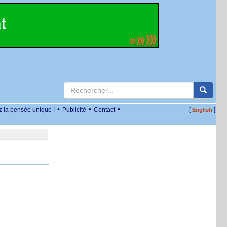
•
•
•
z la pensée unique !
Publicité
Contact
[
]
English