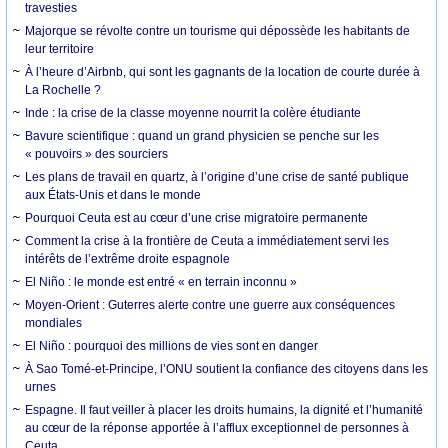
travesties
Majorque se révolte contre un tourisme qui dépossède les habitants de
leur territoire
À l’heure d’Airbnb, qui sont les gagnants de la location de courte durée à
La Rochelle ?
Inde : la crise de la classe moyenne nourrit la colère étudiante
Bavure scientifique : quand un grand physicien se penche sur les
« pouvoirs » des sourciers
Les plans de travail en quartz, à l’origine d’une crise de santé publique
aux États-Unis et dans le monde
Pourquoi Ceuta est au cœur d’une crise migratoire permanente
Comment la crise à la frontière de Ceuta a immédiatement servi les
intérêts de l’extrême droite espagnole
El Niño : le monde est entré « en terrain inconnu »
Moyen-Orient : Guterres alerte contre une guerre aux conséquences
mondiales
El Niño : pourquoi des millions de vies sont en danger
À Sao Tomé-et-Principe, l’ONU soutient la confiance des citoyens dans les
urnes
Espagne. Il faut veiller à placer les droits humains, la dignité et l’humanité
au cœur de la réponse apportée à l’afflux exceptionnel de personnes à
Ceuta