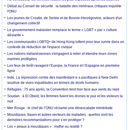
Débat au Conseil de sécurité : la bataille des minéraux critiques inquiète
l'ONU
Les jeunes de Croatie, de Serbie et de Bosnie-Herzégovine, acteurs d'un
changement collectif
Le gouvernement malaisien remplace le terme « LGBT » par « culture
déviante »
Les communautés LGBTQ+ de Hong Kong luttent pour leur survie dans un
contexte de réduction de l'espace civique
Les nations mélanésiennes s'engagent à relier et étendre leurs zones
marines protégées
Les feux de forêt ravagent l’Europe, la France et l’Espagne en première
ligne
Inde. La répression contre des manifestant·e·s pacifiques à New Delhi
soulève de vives inquiétudes en termes de droits humains
Réfugiés : 75 ans après, la Convention tient bon face aux vents du repli
Soudan : à El Obeid, les femmes fuient les drones le jour et les violeurs la
nuit
Mer Rouge : le chef de l’ONU réclame une désescalade immédiate
Moustiques, tiques et autres vecteurs de maladies : quelles sont les
dernières recommandations pour s’en protéger ?
Les « peaux à moustiques » : mythe ou réalité ?