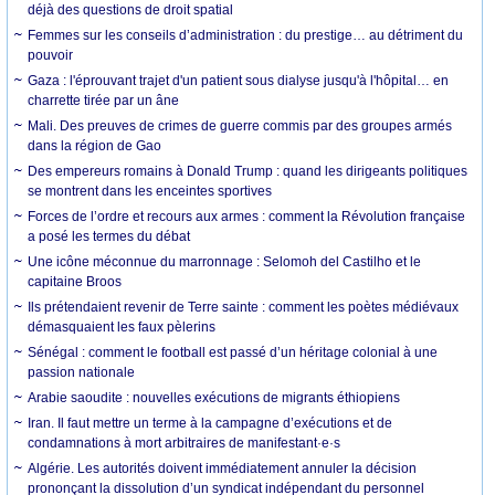
déjà des questions de droit spatial
Femmes sur les conseils d’administration : du prestige… au détriment du
pouvoir
Gaza : l'éprouvant trajet d'un patient sous dialyse jusqu'à l'hôpital… en
charrette tirée par un âne
Mali. Des preuves de crimes de guerre commis par des groupes armés
dans la région de Gao
Des empereurs romains à Donald Trump : quand les dirigeants politiques
se montrent dans les enceintes sportives
Forces de l’ordre et recours aux armes : comment la Révolution française
a posé les termes du débat
Une icône méconnue du marronnage : Selomoh del Castilho et le
capitaine Broos
Ils prétendaient revenir de Terre sainte : comment les poètes médiévaux
démasquaient les faux pèlerins
Sénégal : comment le football est passé d’un héritage colonial à une
passion nationale
Arabie saoudite : nouvelles exécutions de migrants éthiopiens
Iran. Il faut mettre un terme à la campagne d’exécutions et de
condamnations à mort arbitraires de manifestant·e·s
Algérie. Les autorités doivent immédiatement annuler la décision
prononçant la dissolution d’un syndicat indépendant du personnel