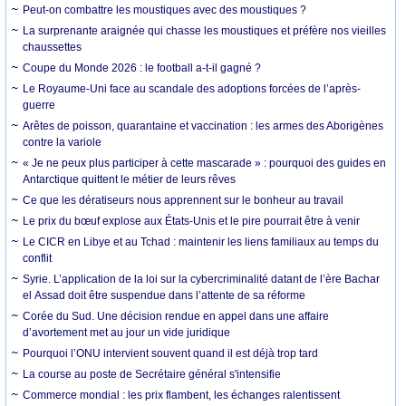
Peut-on combattre les moustiques avec des moustiques ?
La surprenante araignée qui chasse les moustiques et préfère nos vieilles
chaussettes
Coupe du Monde 2026 : le football a-t-il gagné ?
Le Royaume-Uni face au scandale des adoptions forcées de l’après-
guerre
Arêtes de poisson, quarantaine et vaccination : les armes des Aborigènes
contre la variole
« Je ne peux plus participer à cette mascarade » : pourquoi des guides en
Antarctique quittent le métier de leurs rêves
Ce que les dératiseurs nous apprennent sur le bonheur au travail
Le prix du bœuf explose aux États-Unis et le pire pourrait être à venir
Le CICR en Libye et au Tchad : maintenir les liens familiaux au temps du
conflit
Syrie. L’application de la loi sur la cybercriminalité datant de l’ère Bachar
el Assad doit être suspendue dans l’attente de sa réforme
Corée du Sud. Une décision rendue en appel dans une affaire
d’avortement met au jour un vide juridique
Pourquoi l’ONU intervient souvent quand il est déjà trop tard
La course au poste de Secrétaire général s'intensifie
Commerce mondial : les prix flambent, les échanges ralentissent