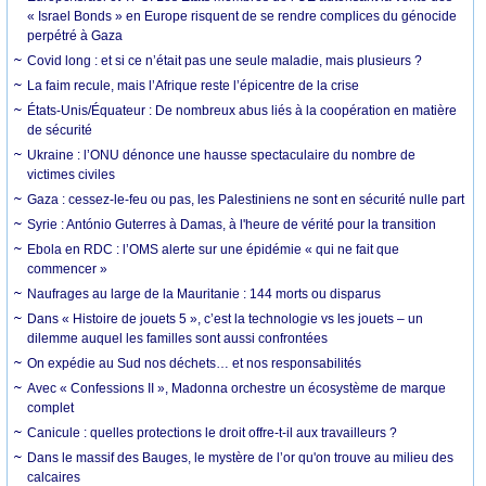
« Israel Bonds » en Europe risquent de se rendre complices du génocide
perpétré à Gaza
Covid long : et si ce n’était pas une seule maladie, mais plusieurs ?
La faim recule, mais l’Afrique reste l’épicentre de la crise
États-Unis/Équateur : De nombreux abus liés à la coopération en matière
de sécurité
Ukraine : l’ONU dénonce une hausse spectaculaire du nombre de
victimes civiles
Gaza : cessez-le-feu ou pas, les Palestiniens ne sont en sécurité nulle part
Syrie : António Guterres à Damas, à l'heure de vérité pour la transition
Ebola en RDC : l’OMS alerte sur une épidémie « qui ne fait que
commencer »
Naufrages au large de la Mauritanie : 144 morts ou disparus
Dans « Histoire de jouets 5 », c’est la technologie vs les jouets – un
dilemme auquel les familles sont aussi confrontées
On expédie au Sud nos déchets… et nos responsabilités
Avec « Confessions II », Madonna orchestre un écosystème de marque
complet
Canicule : quelles protections le droit offre-t-il aux travailleurs ?
Dans le massif des Bauges, le mystère de l’or qu'on trouve au milieu des
calcaires