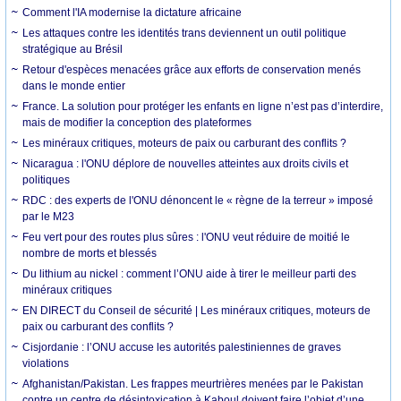
Comment l'IA modernise la dictature africaine
Les attaques contre les identités trans deviennent un outil politique
stratégique au Brésil
Retour d'espèces menacées grâce aux efforts de conservation menés
dans le monde entier
France. La solution pour protéger les enfants en ligne n’est pas d’interdire,
mais de modifier la conception des plateformes
Les minéraux critiques, moteurs de paix ou carburant des conflits ?
Nicaragua : l'ONU déplore de nouvelles atteintes aux droits civils et
politiques
RDC : des experts de l'ONU dénoncent le « règne de la terreur » imposé
par le M23
Feu vert pour des routes plus sûres : l'ONU veut réduire de moitié le
nombre de morts et blessés
Du lithium au nickel : comment l’ONU aide à tirer le meilleur parti des
minéraux critiques
EN DIRECT du Conseil de sécurité | Les minéraux critiques, moteurs de
paix ou carburant des conflits ?
Cisjordanie : l’ONU accuse les autorités palestiniennes de graves
violations
Afghanistan/Pakistan. Les frappes meurtrières menées par le Pakistan
contre un centre de désintoxication à Kaboul doivent faire l’objet d’une