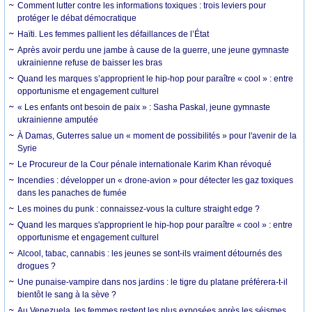
Comment lutter contre les informations toxiques : trois leviers pour
protéger le débat démocratique
Haïti. Les femmes pallient les défaillances de l’État
Après avoir perdu une jambe à cause de la guerre, une jeune gymnaste
ukrainienne refuse de baisser les bras
Quand les marques s’approprient le hip-hop pour paraître « cool » : entre
opportunisme et engagement culturel
« Les enfants ont besoin de paix » : Sasha Paskal, jeune gymnaste
ukrainienne amputée
À Damas, Guterres salue un « moment de possibilités » pour l'avenir de la
Syrie
Le Procureur de la Cour pénale internationale Karim Khan révoqué
Incendies : développer un « drone-avion » pour détecter les gaz toxiques
dans les panaches de fumée
Les moines du punk : connaissez-vous la culture straight edge ?
Quand les marques s'approprient le hip-hop pour paraître « cool » : entre
opportunisme et engagement culturel
Alcool, tabac, cannabis : les jeunes se sont-ils vraiment détournés des
drogues ?
Une punaise-vampire dans nos jardins : le tigre du platane préférera-t-il
bientôt le sang à la sève ?
Au Venezuela, les femmes restent les plus exposées après les séismes