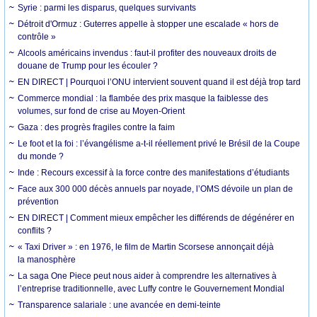
Syrie : parmi les disparus, quelques survivants
Détroit d'Ormuz : Guterres appelle à stopper une escalade « hors de
contrôle »
Alcools américains invendus : faut-il profiter des nouveaux droits de
douane de Trump pour les écouler ?
EN DIRECT | Pourquoi l’ONU intervient souvent quand il est déjà trop tard
Commerce mondial : la flambée des prix masque la faiblesse des
volumes, sur fond de crise au Moyen-Orient
Gaza : des progrès fragiles contre la faim
Le foot et la foi : l’évangélisme a-t-il réellement privé le Brésil de la Coupe
du monde ?
Inde : Recours excessif à la force contre des manifestations d’étudiants
Face aux 300 000 décès annuels par noyade, l’OMS dévoile un plan de
prévention
EN DIRECT | Comment mieux empêcher les différends de dégénérer en
conflits ?
« Taxi Driver » : en 1976, le film de Martin Scorsese annonçait déjà
la manosphère
La saga One Piece peut nous aider à comprendre les alternatives à
l’entreprise traditionnelle, avec Luffy contre le Gouvernement Mondial
Transparence salariale : une avancée en demi-teinte