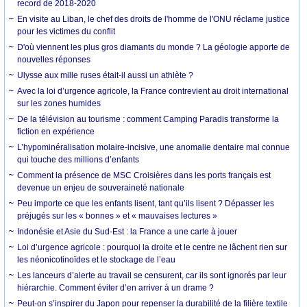
record de 2018-2020
En visite au Liban, le chef des droits de l'homme de l'ONU réclame justice
pour les victimes du conflit
D'où viennent les plus gros diamants du monde ? La géologie apporte de
nouvelles réponses
Ulysse aux mille ruses était-il aussi un athlète ?
Avec la loi d’urgence agricole, la France contrevient au droit international
sur les zones humides
De la télévision au tourisme : comment Camping Paradis transforme la
fiction en expérience
L’hypominéralisation molaire-incisive, une anomalie dentaire mal connue
qui touche des millions d’enfants
Comment la présence de MSC Croisières dans les ports français est
devenue un enjeu de souveraineté nationale
Peu importe ce que les enfants lisent, tant qu’ils lisent ? Dépasser les
préjugés sur les « bonnes » et « mauvaises lectures »
Indonésie et Asie du Sud-Est : la France a une carte à jouer
Loi d’urgence agricole : pourquoi la droite et le centre ne lâchent rien sur
les néonicotinoïdes et le stockage de l’eau
Les lanceurs d’alerte au travail se censurent, car ils sont ignorés par leur
hiérarchie. Comment éviter d’en arriver à un drame ?
Peut-on s’inspirer du Japon pour repenser la durabilité de la filière textile