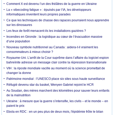
Comment X est devenu l’un des théâtres de la guerre en Ukraine
La « vibecoding fatigue » : épuisés par l’IA, les développeurs
informatiques inventent leurs propres parades
Ce que les techniques de chasse des rapaces pourraient nous apprendre
sur les dinosaures
Les feux de forêt menacent-ils les installations gazières ?
Incendies en Gironde : la logistique au cœur de l’évacuation massive
d’une population
Nouveau symbole nutritionnel au Canada : aidera-t-il vraiment les
consommateurs à mieux choisir ?
Royaume-Uni. L’arrêt de la Cour suprême dans l’affaire du logiciel espion
bahreïnite adresse un message clair contre la répression transnationale
VIH : la riposte mondiale vacille au moment où la science promettait de
changer la donne
Patrimoine mondial : l’UNESCO place six sites sous haute surveillance
Réfugié devenu star du basket, Wenyen Gabriel rejoint le HCR
Au Soudan, des mères marchent des kilomètres pour sauver leurs enfants
de la malnutrition
Ukraine : à mesure que la guerre s’intensifie, les civils – et le monde – en
paient le prix
Ebola en RDC : en un peu plus de deux mois, l'épidémie frôle le bilan