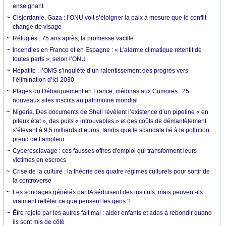
enseignant
Cisjordanie, Gaza : l’ONU voit s’éloigner la paix à mesure que le conflit
change de visage
Réfugiés : 75 ans après, la promesse vacille
Incendies en France et en Espagne : « L'alarme climatique retentit de
toutes parts », selon l’ONU
Hépatite : l’OMS s’inquiète d’un ralentissement des progrès vers
l’élimination d’ici 2030
Plages du Débarquement en France, médinas aux Comores : 25
nouveaux sites inscrits au patrimoine mondial
Nigeria. Des documents de Shell révèlent l’existence d’un pipeline « en
piteux état », des puits « introuvables » et des coûts de démantèlement
s’élevant à 9,5 milliards d’euros, tandis que le scandale lié à la pollution
prend de l’ampleur
Cyberesclavage : ces fausses offres d'emploi qui transforment leurs
victimes en escrocs
Crise de la culture : la théorie des quatre régimes culturels pour sortir de
la controverse
Les sondages générés par IA séduisent des instituts, mais peuvent-ils
vraiment refléter ce que pensent les gens ?
Être rejeté par les autres fait mal : aider enfants et ados à rebondir quand
ils sont mis de côté