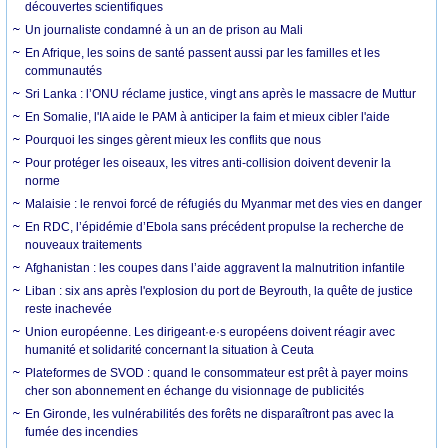
découvertes scientifiques
Un journaliste condamné à un an de prison au Mali
En Afrique, les soins de santé passent aussi par les familles et les
communautés
Sri Lanka : l’ONU réclame justice, vingt ans après le massacre de Muttur
En Somalie, l'IA aide le PAM à anticiper la faim et mieux cibler l'aide
Pourquoi les singes gèrent mieux les conflits que nous
Pour protéger les oiseaux, les vitres anti-collision doivent devenir la
norme
Malaisie : le renvoi forcé de réfugiés du Myanmar met des vies en danger
En RDC, l’épidémie d’Ebola sans précédent propulse la recherche de
nouveaux traitements
Afghanistan : les coupes dans l’aide aggravent la malnutrition infantile
Liban : six ans après l'explosion du port de Beyrouth, la quête de justice
reste inachevée
Union européenne. Les dirigeant·e·s européens doivent réagir avec
humanité et solidarité concernant la situation à Ceuta
Plateformes de SVOD : quand le consommateur est prêt à payer moins
cher son abonnement en échange du visionnage de publicités
En Gironde, les vulnérabilités des forêts ne disparaîtront pas avec la
fumée des incendies