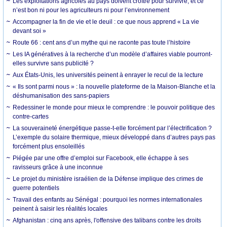
Les exploitations agricoles au pays doivent croître pour survivre, et ce
n’est bon ni pour les agriculteurs ni pour l’environnement
Accompagner la fin de vie et le deuil : ce que nous apprend « La vie
devant soi »
Route 66 : cent ans d’un mythe qui ne raconte pas toute l’histoire
Les IA génératives à la recherche d’un modèle d’affaires viable pourront-
elles survivre sans publicité ?
Aux États-Unis, les universités peinent à enrayer le recul de la lecture
« Ils sont parmi nous » : la nouvelle plateforme de la Maison-Blanche et la
déshumanisation des sans-papiers
Redessiner le monde pour mieux le comprendre : le pouvoir politique des
contre-cartes
La souveraineté énergétique passe-t-elle forcément par l’électrification ?
L’exemple du solaire thermique, mieux développé dans d’autres pays pas
forcément plus ensoleillés
Piégée par une offre d’emploi sur Facebook, elle échappe à ses
ravisseurs grâce à une inconnue
Le projet du ministère israélien de la Défense implique des crimes de
guerre potentiels
Travail des enfants au Sénégal : pourquoi les normes internationales
peinent à saisir les réalités locales
Afghanistan : cinq ans après, l'offensive des talibans contre les droits