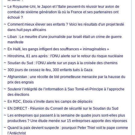
Le Royaume-Uni, le Japon et l’Italie peuvent-ils réussir leur avion de
combat de sixième génération là où la France et ses partenaires ont
échoué ?
Comment mieux élever ses enfants ? Voici les résultats d'un projet testé
dans huit pays africains
Liban : Le meurtre d’une journaliste par Israël était un crime de guerre
manifeste
En Haïti, les gangs infligent des souffrances « inimaginables »
Hiroshima, 81 ans après : l'ONU alerte sur le retour du risque nucléaire
Soudan du Sud : l’ONU alerte sur un pays à la croisée des chemins
300 jours de cessez-le-feu, 300 enfants tués à Gaza
Afghanistan : une récolte de blé prometteuse menacée par la hausse du
prix des engrais
Soutenir l’intégrité de l’information à Sao Tomé-et-Principe à l’approche
des élections
En RDC, Ebola s’invite dans les camps de déplacés
EN DIRECT - Réunion du Conseil de sécurité sur le Soudan du Sud
Les entreprises qui passent à la semaine de quatre jours sont-elles plus
productives ? Une étude menée sur 15 entreprises apporte des réponses
Quand la paix devient suspecte : pourquoi Peter Thiel voit le pape comme
l’Antéchrist