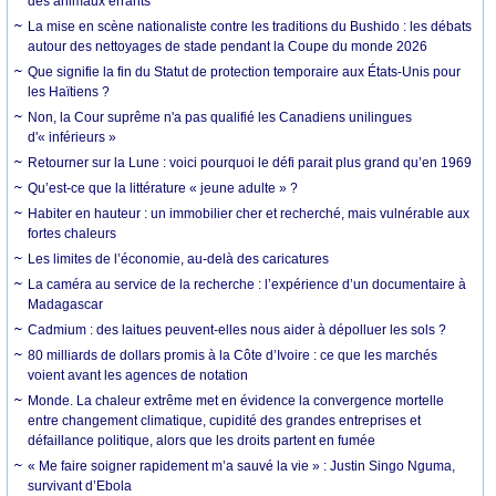
des animaux errants
La mise en scène nationaliste contre les traditions du Bushido : les débats
autour des nettoyages de stade pendant la Coupe du monde 2026
Que signifie la fin du Statut de protection temporaire aux États-Unis pour
les Haïtiens ?
Non, la Cour suprême n'a pas qualifié les Canadiens unilingues
d'« inférieurs »
Retourner sur la Lune : voici pourquoi le défi parait plus grand qu’en 1969
Qu’est-ce que la littérature « jeune adulte » ?
Habiter en hauteur : un immobilier cher et recherché, mais vulnérable aux
fortes chaleurs
Les limites de l’économie, au-delà des caricatures
La caméra au service de la recherche : l’expérience d’un documentaire à
Madagascar
Cadmium : des laitues peuvent-elles nous aider à dépolluer les sols ?
80 milliards de dollars promis à la Côte d’Ivoire : ce que les marchés
voient avant les agences de notation
Monde. La chaleur extrême met en évidence la convergence mortelle
entre changement climatique, cupidité des grandes entreprises et
défaillance politique, alors que les droits partent en fumée
« Me faire soigner rapidement m’a sauvé la vie » : Justin Singo Nguma,
survivant d’Ebola