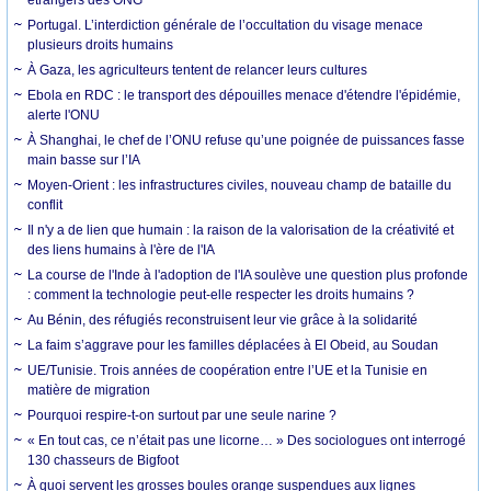
Portugal. L’interdiction générale de l’occultation du visage menace
plusieurs droits humains
À Gaza, les agriculteurs tentent de relancer leurs cultures
Ebola en RDC : le transport des dépouilles menace d'étendre l'épidémie,
alerte l'ONU
À Shanghai, le chef de l’ONU refuse qu’une poignée de puissances fasse
main basse sur l’IA
Moyen-Orient : les infrastructures civiles, nouveau champ de bataille du
conflit
Il n'y a de lien que humain : la raison de la valorisation de la créativité et
des liens humains à l'ère de l'IA
La course de l'Inde à l'adoption de l'IA soulève une question plus profonde
: comment la technologie peut-elle respecter les droits humains ?
Au Bénin, des réfugiés reconstruisent leur vie grâce à la solidarité
La faim s’aggrave pour les familles déplacées à El Obeid, au Soudan
UE/Tunisie. Trois années de coopération entre l’UE et la Tunisie en
matière de migration
Pourquoi respire-t-on surtout par une seule narine ?
« En tout cas, ce n’était pas une licorne… » Des sociologues ont interrogé
130 chasseurs de Bigfoot
À quoi servent les grosses boules orange suspendues aux lignes