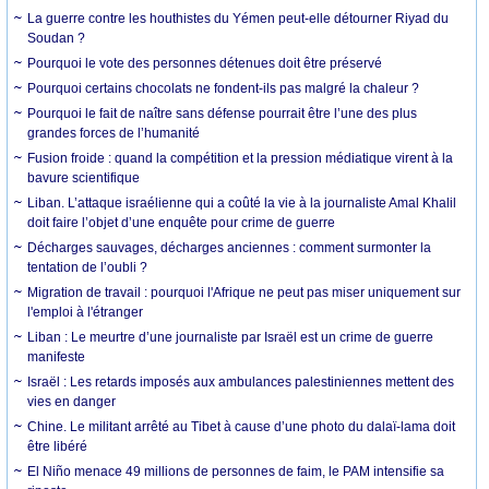
La guerre contre les houthistes du Yémen peut-elle détourner Riyad du
Soudan ?
Pourquoi le vote des personnes détenues doit être préservé
Pourquoi certains chocolats ne fondent-ils pas malgré la chaleur ?
Pourquoi le fait de naître sans défense pourrait être l’une des plus
grandes forces de l’humanité
Fusion froide : quand la compétition et la pression médiatique virent à la
bavure scientifique
Liban. L’attaque israélienne qui a coûté la vie à la journaliste Amal Khalil
doit faire l’objet d’une enquête pour crime de guerre
Décharges sauvages, décharges anciennes : comment surmonter la
tentation de l’oubli ?
Migration de travail : pourquoi l'Afrique ne peut pas miser uniquement sur
l'emploi à l'étranger
Liban : Le meurtre d’une journaliste par Israël est un crime de guerre
manifeste
Israël : Les retards imposés aux ambulances palestiniennes mettent des
vies en danger
Chine. Le militant arrêté au Tibet à cause d’une photo du dalaï-lama doit
être libéré
El Niño menace 49 millions de personnes de faim, le PAM intensifie sa