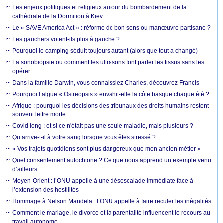
Les enjeux politiques et religieux autour du bombardement de la
cathédrale de la Dormition à Kiev
Le « SAVE America Act » : réforme de bon sens ou manœuvre partisane ?
Les gauchers votent-ils plus à gauche ?
Pourquoi le camping séduit toujours autant (alors que tout a changé)
La sonobiopsie ou comment les ultrasons font parler les tissus sans les
opérer
Dans la famille Darwin, vous connaissiez Charles, découvrez Francis
Pourquoi l’algue « Ostreopsis » envahit-elle la côte basque chaque été ?
Afrique : pourquoi les décisions des tribunaux des droits humains restent
souvent lettre morte
Covid long : et si ce n'était pas une seule maladie, mais plusieurs ?
Qu’arrive-t-il à votre sang lorsque vous êtes stressé ?
« Vos trajets quotidiens sont plus dangereux que mon ancien métier »
Quel consentement autochtone ? Ce que nous apprend un exemple venu
d’ailleurs
Moyen-Orient : l’ONU appelle à une désescalade immédiate face à
l’extension des hostilités
Hommage à Nelson Mandela : l’ONU appelle à faire reculer les inégalités
Comment le mariage, le divorce et la parentalité influencent le recours au
travail autonome