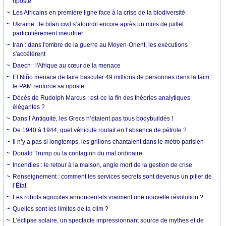
riposte
Les Africains en première ligne face à la crise de la biodiversité
Ukraine : le bilan civil s’alourdit encore après un mois de juillet
particulièrement meurtrier
Iran : dans l'ombre de la guerre au Moyen-Orient, les exécutions
s'accélèrent
Daech : l'Afrique au cœur de la menace
El Niño menace de faire basculer 49 millions de personnes dans la faim :
le PAM renforce sa riposte
Décès de Rudolph Marcus : est-ce la fin des théories analytiques
élégantes ?
Dans l’Antiquité, les Grecs n’étaient pas tous bodybuildés !
De 1940 à 1944, quel véhicule roulait en l’absence de pétrole ?
Il n’y a pas si longtemps, les grillons chantaient dans le métro parisien
Donald Trump ou la contagion du mal ordinaire
Incendies : le retour à la maison, angle mort de la gestion de crise
Renseignement : comment les services secrets sont devenus un pilier de
l’État
Les robots agricoles annoncent-ils vraiment une nouvelle révolution ?
Quelles sont les limites de la clim ?
L’éclipse solaire, un spectacle impressionnant source de mythes et de