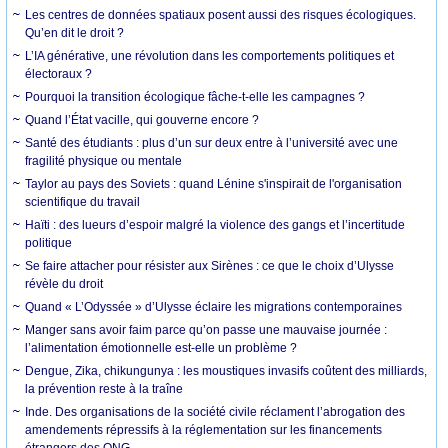
Les centres de données spatiaux posent aussi des risques écologiques.
Qu’en dit le droit ?
L’IA générative, une révolution dans les comportements politiques et
électoraux ?
Pourquoi la transition écologique fâche-t-elle les campagnes ?
Quand l’État vacille, qui gouverne encore ?
Santé des étudiants : plus d’un sur deux entre à l’université avec une
fragilité physique ou mentale
Taylor au pays des Soviets : quand Lénine s'inspirait de l'organisation
scientifique du travail
Haïti : des lueurs d’espoir malgré la violence des gangs et l’incertitude
politique
Se faire attacher pour résister aux Sirènes : ce que le choix d’Ulysse
révèle du droit
Quand « L’Odyssée » d’Ulysse éclaire les migrations contemporaines
Manger sans avoir faim parce qu’on passe une mauvaise journée :
l’alimentation émotionnelle est-elle un problème ?
Dengue, Zika, chikungunya : les moustiques invasifs coûtent des milliards,
la prévention reste à la traîne
Inde. Des organisations de la société civile réclament l’abrogation des
amendements répressifs à la réglementation sur les financements
étrangers des ONG