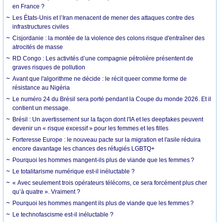
en France ?
Les États-Unis et l’Iran menacent de mener des attaques contre des
infrastructures civiles
Cisjordanie : la montée de la violence des colons risque d'entraîner des
atrocités de masse
RD Congo : Les activités d’une compagnie pétrolière présentent de
graves risques de pollution
Avant que l'algorithme ne décide : le récit queer comme forme de
résistance au Nigéria
Le numéro 24 du Brésil sera porté pendant la Coupe du monde 2026. Et il
contient un message.
Brésil : Un avertissement sur la façon dont l'IA et les deepfakes peuvent
devenir un « risque excessif » pour les femmes et les filles
Forteresse Europe : le nouveau pacte sur la migration et l'asile réduira
encore davantage les chances des réfugiés LGBTQ+
Pourquoi les hommes mangent-ils plus de viande que les femmes ?
Le totalitarisme numérique est-il inéluctable ?
« Avec seulement trois opérateurs télécoms, ce sera forcément plus cher
qu’à quatre ». Vraiment ?
Pourquoi les hommes mangent ils plus de viande que les femmes ?
Le technofascisme est-il inéluctable ?