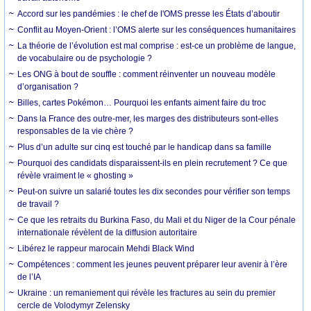
Accord sur les pandémies : le chef de l'OMS presse les États d’aboutir
Conflit au Moyen-Orient : l’OMS alerte sur les conséquences humanitaires
La théorie de l’évolution est mal comprise : est-ce un problème de langue,
de vocabulaire ou de psychologie ?
Les ONG à bout de souffle : comment réinventer un nouveau modèle
d’organisation ?
Billes, cartes Pokémon… Pourquoi les enfants aiment faire du troc
Dans la France des outre-mer, les marges des distributeurs sont-elles
responsables de la vie chère ?
Plus d’un adulte sur cinq est touché par le handicap dans sa famille
Pourquoi des candidats disparaissent-ils en plein recrutement ? Ce que
révèle vraiment le « ghosting »
Peut-on suivre un salarié toutes les dix secondes pour vérifier son temps
de travail ?
Ce que les retraits du Burkina Faso, du Mali et du Niger de la Cour pénale
internationale révèlent de la diffusion autoritaire
Libérez le rappeur marocain Mehdi Black Wind
Compétences : comment les jeunes peuvent préparer leur avenir à l’ère
de l’IA
Ukraine : un remaniement qui révèle les fractures au sein du premier
cercle de Volodymyr Zelensky