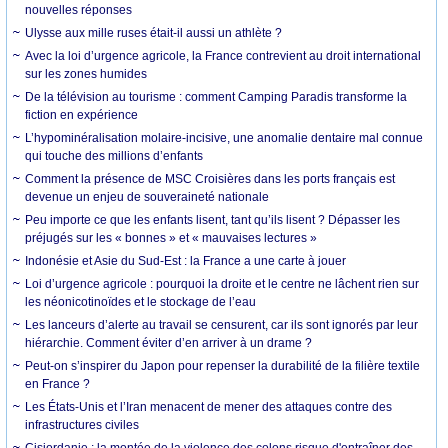
nouvelles réponses
Ulysse aux mille ruses était-il aussi un athlète ?
Avec la loi d’urgence agricole, la France contrevient au droit international
sur les zones humides
De la télévision au tourisme : comment Camping Paradis transforme la
fiction en expérience
L’hypominéralisation molaire-incisive, une anomalie dentaire mal connue
qui touche des millions d’enfants
Comment la présence de MSC Croisières dans les ports français est
devenue un enjeu de souveraineté nationale
Peu importe ce que les enfants lisent, tant qu’ils lisent ? Dépasser les
préjugés sur les « bonnes » et « mauvaises lectures »
Indonésie et Asie du Sud-Est : la France a une carte à jouer
Loi d’urgence agricole : pourquoi la droite et le centre ne lâchent rien sur
les néonicotinoïdes et le stockage de l’eau
Les lanceurs d’alerte au travail se censurent, car ils sont ignorés par leur
hiérarchie. Comment éviter d’en arriver à un drame ?
Peut-on s’inspirer du Japon pour repenser la durabilité de la filière textile
en France ?
Les États-Unis et l’Iran menacent de mener des attaques contre des
infrastructures civiles
Cisjordanie : la montée de la violence des colons risque d'entraîner des