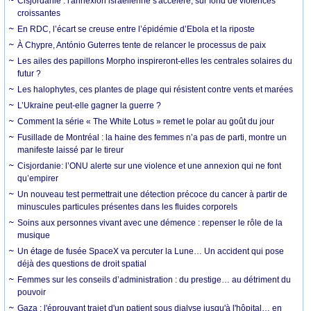
Cisjordanie : l'annexion israélienne s'accélère, sur fond de violences
croissantes
En RDC, l’écart se creuse entre l’épidémie d’Ebola et la riposte
À Chypre, António Guterres tente de relancer le processus de paix
Les ailes des papillons Morpho inspireront-elles les centrales solaires du
futur ?
Les halophytes, ces plantes de plage qui résistent contre vents et marées
L’Ukraine peut-elle gagner la guerre ?
Comment la série « The White Lotus » remet le polar au goût du jour
Fusillade de Montréal : la haine des femmes n’a pas de parti, montre un
manifeste laissé par le tireur
Cisjordanie: l’ONU alerte sur une violence et une annexion qui ne font
qu’empirer
Un nouveau test permettrait une détection précoce du cancer à partir de
minuscules particules présentes dans les fluides corporels
Soins aux personnes vivant avec une démence : repenser le rôle de la
musique
Un étage de fusée SpaceX va percuter la Lune… Un accident qui pose
déjà des questions de droit spatial
Femmes sur les conseils d’administration : du prestige… au détriment du
pouvoir
Gaza : l'éprouvant trajet d'un patient sous dialyse jusqu'à l'hôpital… en