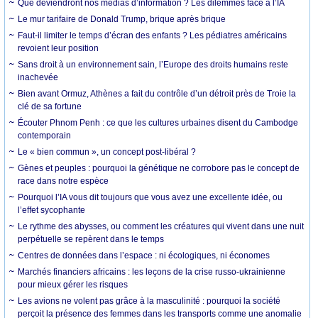
Que deviendront nos médias d’information ? Les dilemmes face à l’IA
Le mur tarifaire de Donald Trump, brique après brique
Faut-il limiter le temps d’écran des enfants ? Les pédiatres américains
revoient leur position
Sans droit à un environnement sain, l’Europe des droits humains reste
inachevée
Bien avant Ormuz, Athènes a fait du contrôle d’un détroit près de Troie la
clé de sa fortune
Écouter Phnom Penh : ce que les cultures urbaines disent du Cambodge
contemporain
Le « bien commun », un concept post-libéral ?
Gènes et peuples : pourquoi la génétique ne corrobore pas le concept de
race dans notre espèce
Pourquoi l’IA vous dit toujours que vous avez une excellente idée, ou
l’effet sycophante
Le rythme des abysses, ou comment les créatures qui vivent dans une nuit
perpétuelle se repèrent dans le temps
Centres de données dans l’espace : ni écologiques, ni économes
Marchés financiers africains : les leçons de la crise russo-ukrainienne
pour mieux gérer les risques
Les avions ne volent pas grâce à la masculinité : pourquoi la société
perçoit la présence des femmes dans les transports comme une anomalie