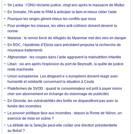
Sri Lanka : l’ONU réclame justice, vingt ans après le massacre de Muttur
En Somalie, l'IA aide le PAM à anticiper la faim et mieux cibler l'aide
Pourquoi les singes gèrent mieux les conflits que nous
Pour protéger les oiseaux, les vitres anti-collision doivent devenir la
norme
Malaisie : le renvoi forcé de réfugiés du Myanmar met des vies en danger
En RDC, l’épidémie d’Ebola sans précédent propulse la recherche de
nouveaux traitements
Afghanistan : les coupes dans l’aide aggravent la malnutrition infantile
Liban : six ans après l'explosion du port de Beyrouth, la quête de justice
reste inachevée
Union européenne. Les dirigeant·e·s européens doivent réagir avec
humanité et solidarité concernant la situation à Ceuta
Plateformes de SVOD : quand le consommateur est prêt à payer moins
cher son abonnement en échange du visionnage de publicités
En Gironde, les vulnérabilités des forêts ne disparaîtront pas avec la
fumée des incendies
Le pouvoir politique face aux incendies : depuis la Rome de Néron, un
exercice de mise en scène ?
La défaite de la Seleção peut-elle coûter une élection présidentielle
au Brésil ?