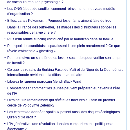
de vocabulaire ou de psychologie ?
Les ONG à bout de souffle : comment réinventer un nouveau modèle
d’organisation ?
Billes, cartes Pokémon… Pourquoi les enfants aiment faire du troc
Dans la France des outre-mer, les marges des distributeurs sont-elles
responsables de la vie chère ?
Plus d’un adulte sur cinq est touché par le handicap dans sa famille
Pourquoi des candidats disparaissent-ils en plein recrutement ? Ce que
révèle vraiment le « ghosting »
Peut-on suivre un salarié toutes les dix secondes pour vérifier son temps
de travail ?
Ce que les retraits du Burkina Faso, du Mali et du Niger de la Cour pénale
internationale révèlent de la diffusion autoritaire
Libérez le rappeur marocain Mehdi Black Wind
Compétences : comment les jeunes peuvent préparer leur avenir à l’ère
de l’IA
Ukraine : un remaniement qui révèle les fractures au sein du premier
cercle de Volodymyr Zelensky
Les centres de données spatiaux posent aussi des risques écologiques.
Qu’en dit le droit ?
L’IA générative, une révolution dans les comportements politiques et
électoraux ?