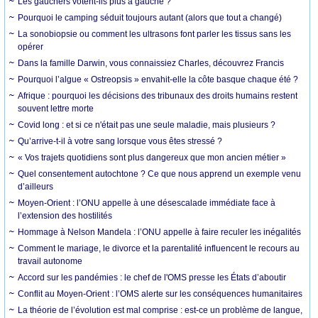
Les gauchers votent-ils plus à gauche ?
Pourquoi le camping séduit toujours autant (alors que tout a changé)
La sonobiopsie ou comment les ultrasons font parler les tissus sans les
opérer
Dans la famille Darwin, vous connaissiez Charles, découvrez Francis
Pourquoi l’algue « Ostreopsis » envahit-elle la côte basque chaque été ?
Afrique : pourquoi les décisions des tribunaux des droits humains restent
souvent lettre morte
Covid long : et si ce n'était pas une seule maladie, mais plusieurs ?
Qu’arrive-t-il à votre sang lorsque vous êtes stressé ?
« Vos trajets quotidiens sont plus dangereux que mon ancien métier »
Quel consentement autochtone ? Ce que nous apprend un exemple venu
d’ailleurs
Moyen-Orient : l’ONU appelle à une désescalade immédiate face à
l’extension des hostilités
Hommage à Nelson Mandela : l’ONU appelle à faire reculer les inégalités
Comment le mariage, le divorce et la parentalité influencent le recours au
travail autonome
Accord sur les pandémies : le chef de l'OMS presse les États d’aboutir
Conflit au Moyen-Orient : l’OMS alerte sur les conséquences humanitaires
La théorie de l’évolution est mal comprise : est-ce un problème de langue,