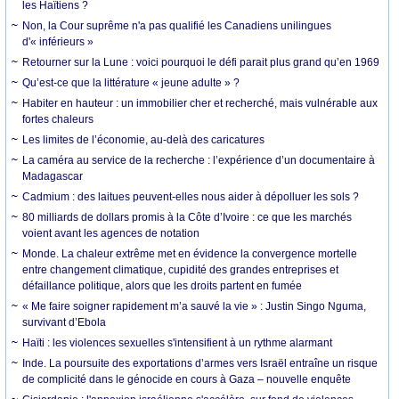
les Haïtiens ?
Non, la Cour suprême n'a pas qualifié les Canadiens unilingues
d'« inférieurs »
Retourner sur la Lune : voici pourquoi le défi parait plus grand qu’en 1969
Qu’est-ce que la littérature « jeune adulte » ?
Habiter en hauteur : un immobilier cher et recherché, mais vulnérable aux
fortes chaleurs
Les limites de l’économie, au-delà des caricatures
La caméra au service de la recherche : l’expérience d’un documentaire à
Madagascar
Cadmium : des laitues peuvent-elles nous aider à dépolluer les sols ?
80 milliards de dollars promis à la Côte d’Ivoire : ce que les marchés
voient avant les agences de notation
Monde. La chaleur extrême met en évidence la convergence mortelle
entre changement climatique, cupidité des grandes entreprises et
défaillance politique, alors que les droits partent en fumée
« Me faire soigner rapidement m’a sauvé la vie » : Justin Singo Nguma,
survivant d’Ebola
Haïti : les violences sexuelles s'intensifient à un rythme alarmant
Inde. La poursuite des exportations d’armes vers Israël entraîne un risque
de complicité dans le génocide en cours à Gaza – nouvelle enquête