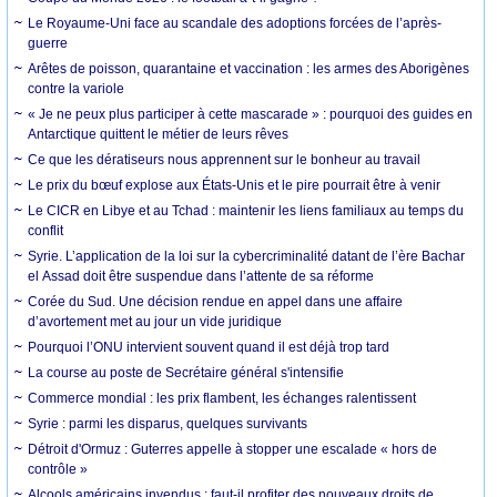
Le Royaume-Uni face au scandale des adoptions forcées de l’après-
guerre
Arêtes de poisson, quarantaine et vaccination : les armes des Aborigènes
contre la variole
« Je ne peux plus participer à cette mascarade » : pourquoi des guides en
Antarctique quittent le métier de leurs rêves
Ce que les dératiseurs nous apprennent sur le bonheur au travail
Le prix du bœuf explose aux États-Unis et le pire pourrait être à venir
Le CICR en Libye et au Tchad : maintenir les liens familiaux au temps du
conflit
Syrie. L’application de la loi sur la cybercriminalité datant de l’ère Bachar
el Assad doit être suspendue dans l’attente de sa réforme
Corée du Sud. Une décision rendue en appel dans une affaire
d’avortement met au jour un vide juridique
Pourquoi l’ONU intervient souvent quand il est déjà trop tard
La course au poste de Secrétaire général s'intensifie
Commerce mondial : les prix flambent, les échanges ralentissent
Syrie : parmi les disparus, quelques survivants
Détroit d'Ormuz : Guterres appelle à stopper une escalade « hors de
contrôle »
Alcools américains invendus : faut-il profiter des nouveaux droits de