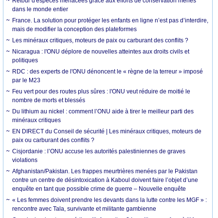
Retour d'espèces menacées grâce aux efforts de conservation menés
dans le monde entier
France. La solution pour protéger les enfants en ligne n’est pas d’interdire,
mais de modifier la conception des plateformes
Les minéraux critiques, moteurs de paix ou carburant des conflits ?
Nicaragua : l'ONU déplore de nouvelles atteintes aux droits civils et
politiques
RDC : des experts de l'ONU dénoncent le « règne de la terreur » imposé
par le M23
Feu vert pour des routes plus sûres : l'ONU veut réduire de moitié le
nombre de morts et blessés
Du lithium au nickel : comment l’ONU aide à tirer le meilleur parti des
minéraux critiques
EN DIRECT du Conseil de sécurité | Les minéraux critiques, moteurs de
paix ou carburant des conflits ?
Cisjordanie : l’ONU accuse les autorités palestiniennes de graves
violations
Afghanistan/Pakistan. Les frappes meurtrières menées par le Pakistan
contre un centre de désintoxication à Kaboul doivent faire l’objet d’une
enquête en tant que possible crime de guerre – Nouvelle enquête
« Les femmes doivent prendre les devants dans la lutte contre les MGF » :
rencontre avec Tala, survivante et militante gambienne