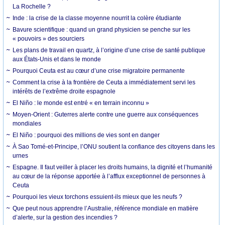
La Rochelle ?
Inde : la crise de la classe moyenne nourrit la colère étudiante
Bavure scientifique : quand un grand physicien se penche sur les
« pouvoirs » des sourciers
Les plans de travail en quartz, à l’origine d’une crise de santé publique
aux États-Unis et dans le monde
Pourquoi Ceuta est au cœur d’une crise migratoire permanente
Comment la crise à la frontière de Ceuta a immédiatement servi les
intérêts de l’extrême droite espagnole
El Niño : le monde est entré « en terrain inconnu »
Moyen-Orient : Guterres alerte contre une guerre aux conséquences
mondiales
El Niño : pourquoi des millions de vies sont en danger
À Sao Tomé-et-Principe, l’ONU soutient la confiance des citoyens dans les
urnes
Espagne. Il faut veiller à placer les droits humains, la dignité et l’humanité
au cœur de la réponse apportée à l’afflux exceptionnel de personnes à
Ceuta
Pourquoi les vieux torchons essuient-ils mieux que les neufs ?
Que peut nous apprendre l’Australie, référence mondiale en matière
d’alerte, sur la gestion des incendies ?