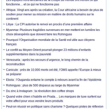
fonctionne… et ce qui ne fonctionne pas
Afrique. Vingt ans après sa création, la Cour africaine a besoin de plus de
soutien pour mener sa mission en matière de droits humains sur le
continent
Libye : La CPI autorise le renvoi en procès d’une première affaire
Myanmar. Plusieurs tragédies survenues en mer mettent en lumière les
choix désespérés que doivent faire les Rohingyas
Pourquoi l’Organisation mondiale de la Santé est utile aux citoyens
français
Le conflit au Moyen-Orient pourrait plonger 23 millions d’enfants
supplémentaires dans la pauvreté
Venezuela : après les secours d’urgence, le long chemin de la
reconstruction
Canicule : près de 10.000 morts cet été, l’OMS appelle l’Europe à mieux
se préparer
Ebola : l’Ouganda entame le compte à rebours avant la fin de l’épidémie
Rohingyas : plus de 500 disparus au large du Myanmar
Du zinc à Instagram : la révolution des coffee shops
Quand votre chien s’habille en Prada… Les marques de luxe surfent sur
votre affect pour vous vendre leurs produits
Peut-on réussir en politique sans charisme ? Quelques pistes de réflexion