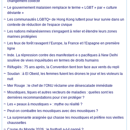
changement collectif
Le gouvernement malaisien remplace le terme « LGBT » par « culture
déviante »
Les communautés LGBTQ+ de Hong Kong luttent pour leur survie dans un
contexte de réduction de l'espace civique
Les nations mélanésiennes s'engagent à relier et étendre leurs zones
marines protégées
Les feux de forêt ravagent l’Europe, la France et l’Espagne en première
ligne
Inde. La répression contre des manifestant·e·s pacifiques à New Delhi
soulève de vives inquiétudes en termes de droits humains
Réfugiés : 75 ans après, la Convention tient bon face aux vents du repli
Soudan : à El Obeid, les femmes fuient les drones le jour et les violeurs la
nuit
Mer Rouge : le chef de l’ONU réclame une désescalade immédiate
Moustiques, tiques et autres vecteurs de maladies : quelles sont les
dernières recommandations pour s’en protéger ?
Les « peaux à moustiques » : mythe ou réalité ?
Peut-on combattre les moustiques avec des moustiques ?
La surprenante araignée qui chasse les moustiques et préfère nos vieilles
chaussettes
Coupe du Monde 2026 : le football a-t-il gagné ?