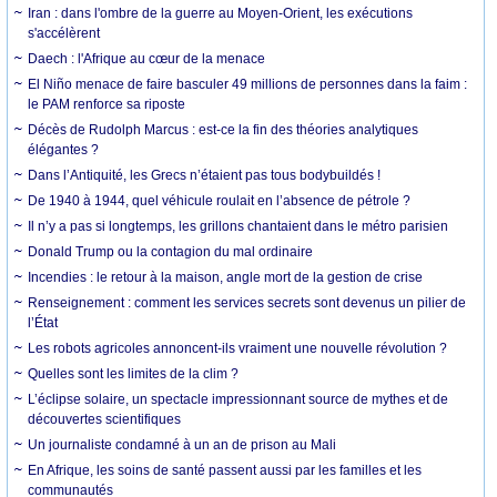
Iran : dans l'ombre de la guerre au Moyen-Orient, les exécutions
s'accélèrent
Daech : l'Afrique au cœur de la menace
El Niño menace de faire basculer 49 millions de personnes dans la faim :
le PAM renforce sa riposte
Décès de Rudolph Marcus : est-ce la fin des théories analytiques
élégantes ?
Dans l’Antiquité, les Grecs n’étaient pas tous bodybuildés !
De 1940 à 1944, quel véhicule roulait en l’absence de pétrole ?
Il n’y a pas si longtemps, les grillons chantaient dans le métro parisien
Donald Trump ou la contagion du mal ordinaire
Incendies : le retour à la maison, angle mort de la gestion de crise
Renseignement : comment les services secrets sont devenus un pilier de
l’État
Les robots agricoles annoncent-ils vraiment une nouvelle révolution ?
Quelles sont les limites de la clim ?
L’éclipse solaire, un spectacle impressionnant source de mythes et de
découvertes scientifiques
Un journaliste condamné à un an de prison au Mali
En Afrique, les soins de santé passent aussi par les familles et les
communautés