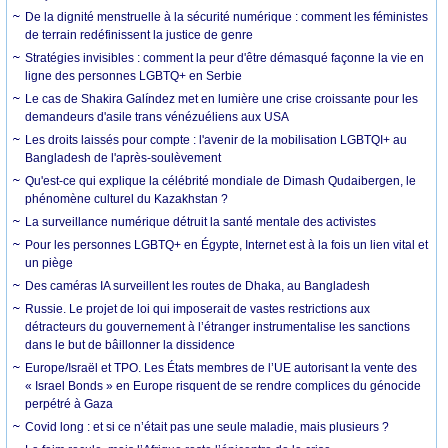
De la dignité menstruelle à la sécurité numérique : comment les féministes
de terrain redéfinissent la justice de genre
Stratégies invisibles : comment la peur d'être démasqué façonne la vie en
ligne des personnes LGBTQ+ en Serbie
Le cas de Shakira Galíndez met en lumière une crise croissante pour les
demandeurs d'asile trans vénézuéliens aux USA
Les droits laissés pour compte : l'avenir de la mobilisation LGBTQI+ au
Bangladesh de l'après-soulèvement
Qu'est-ce qui explique la célébrité mondiale de Dimash Qudaibergen, le
phénomène culturel du Kazakhstan ?
La surveillance numérique détruit la santé mentale des activistes
Pour les personnes LGBTQ+ en Égypte, Internet est à la fois un lien vital et
un piège
Des caméras IA surveillent les routes de Dhaka, au Bangladesh
Russie. Le projet de loi qui imposerait de vastes restrictions aux
détracteurs du gouvernement à l’étranger instrumentalise les sanctions
dans le but de bâillonner la dissidence
Europe/Israël et TPO. Les États membres de l’UE autorisant la vente des
« Israel Bonds » en Europe risquent de se rendre complices du génocide
perpétré à Gaza
Covid long : et si ce n’était pas une seule maladie, mais plusieurs ?