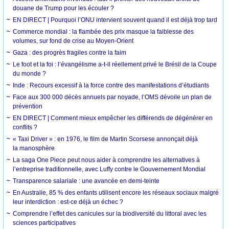
douane de Trump pour les écouler ?
EN DIRECT | Pourquoi l’ONU intervient souvent quand il est déjà trop tard
Commerce mondial : la flambée des prix masque la faiblesse des
volumes, sur fond de crise au Moyen-Orient
Gaza : des progrès fragiles contre la faim
Le foot et la foi : l’évangélisme a-t-il réellement privé le Brésil de la Coupe
du monde ?
Inde : Recours excessif à la force contre des manifestations d’étudiants
Face aux 300 000 décès annuels par noyade, l’OMS dévoile un plan de
prévention
EN DIRECT | Comment mieux empêcher les différends de dégénérer en
conflits ?
« Taxi Driver » : en 1976, le film de Martin Scorsese annonçait déjà
la manosphère
La saga One Piece peut nous aider à comprendre les alternatives à
l’entreprise traditionnelle, avec Luffy contre le Gouvernement Mondial
Transparence salariale : une avancée en demi-teinte
En Australie, 85 % des enfants utilisent encore les réseaux sociaux malgré
leur interdiction : est-ce déjà un échec ?
Comprendre l’effet des canicules sur la biodiversité du littoral avec les
sciences participatives