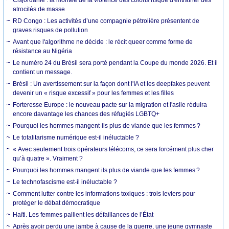
atrocités de masse
RD Congo : Les activités d’une compagnie pétrolière présentent de
graves risques de pollution
Avant que l'algorithme ne décide : le récit queer comme forme de
résistance au Nigéria
Le numéro 24 du Brésil sera porté pendant la Coupe du monde 2026. Et il
contient un message.
Brésil : Un avertissement sur la façon dont l'IA et les deepfakes peuvent
devenir un « risque excessif » pour les femmes et les filles
Forteresse Europe : le nouveau pacte sur la migration et l'asile réduira
encore davantage les chances des réfugiés LGBTQ+
Pourquoi les hommes mangent-ils plus de viande que les femmes ?
Le totalitarisme numérique est-il inéluctable ?
« Avec seulement trois opérateurs télécoms, ce sera forcément plus cher
qu’à quatre ». Vraiment ?
Pourquoi les hommes mangent ils plus de viande que les femmes ?
Le technofascisme est-il inéluctable ?
Comment lutter contre les informations toxiques : trois leviers pour
protéger le débat démocratique
Haïti. Les femmes pallient les défaillances de l’État
Après avoir perdu une jambe à cause de la guerre, une jeune gymnaste