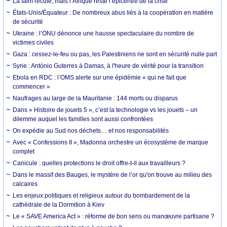
La faim recule, mais l’Afrique reste l’épicentre de la crise
États-Unis/Équateur : De nombreux abus liés à la coopération en matière
de sécurité
Ukraine : l’ONU dénonce une hausse spectaculaire du nombre de
victimes civiles
Gaza : cessez-le-feu ou pas, les Palestiniens ne sont en sécurité nulle part
Syrie : António Guterres à Damas, à l'heure de vérité pour la transition
Ebola en RDC : l’OMS alerte sur une épidémie « qui ne fait que
commencer »
Naufrages au large de la Mauritanie : 144 morts ou disparus
Dans « Histoire de jouets 5 », c’est la technologie vs les jouets – un
dilemme auquel les familles sont aussi confrontées
On expédie au Sud nos déchets… et nos responsabilités
Avec « Confessions II », Madonna orchestre un écosystème de marque
complet
Canicule : quelles protections le droit offre-t-il aux travailleurs ?
Dans le massif des Bauges, le mystère de l’or qu'on trouve au milieu des
calcaires
Les enjeux politiques et religieux autour du bombardement de la
cathédrale de la Dormition à Kiev
Le « SAVE America Act » : réforme de bon sens ou manœuvre partisane ?