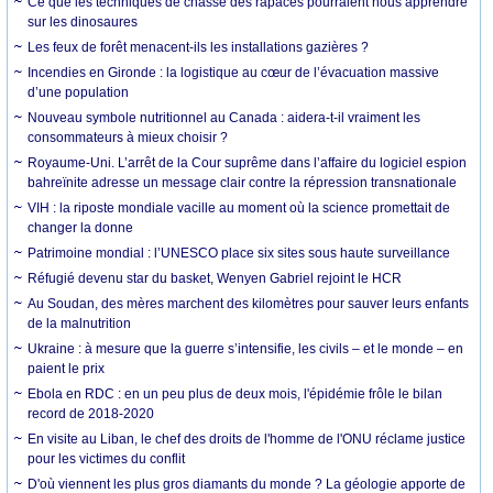
Ce que les techniques de chasse des rapaces pourraient nous apprendre
sur les dinosaures
Les feux de forêt menacent-ils les installations gazières ?
Incendies en Gironde : la logistique au cœur de l’évacuation massive
d’une population
Nouveau symbole nutritionnel au Canada : aidera-t-il vraiment les
consommateurs à mieux choisir ?
Royaume-Uni. L’arrêt de la Cour suprême dans l’affaire du logiciel espion
bahreïnite adresse un message clair contre la répression transnationale
VIH : la riposte mondiale vacille au moment où la science promettait de
changer la donne
Patrimoine mondial : l’UNESCO place six sites sous haute surveillance
Réfugié devenu star du basket, Wenyen Gabriel rejoint le HCR
Au Soudan, des mères marchent des kilomètres pour sauver leurs enfants
de la malnutrition
Ukraine : à mesure que la guerre s’intensifie, les civils – et le monde – en
paient le prix
Ebola en RDC : en un peu plus de deux mois, l'épidémie frôle le bilan
record de 2018-2020
En visite au Liban, le chef des droits de l'homme de l'ONU réclame justice
pour les victimes du conflit
D'où viennent les plus gros diamants du monde ? La géologie apporte de