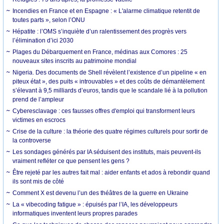
Incendies en France et en Espagne : « L'alarme climatique retentit de
toutes parts », selon l’ONU
Hépatite : l’OMS s’inquiète d’un ralentissement des progrès vers
l’élimination d’ici 2030
Plages du Débarquement en France, médinas aux Comores : 25
nouveaux sites inscrits au patrimoine mondial
Nigeria. Des documents de Shell révèlent l’existence d’un pipeline « en
piteux état », des puits « introuvables » et des coûts de démantèlement
s’élevant à 9,5 milliards d’euros, tandis que le scandale lié à la pollution
prend de l’ampleur
Cyberesclavage : ces fausses offres d'emploi qui transforment leurs
victimes en escrocs
Crise de la culture : la théorie des quatre régimes culturels pour sortir de
la controverse
Les sondages générés par IA séduisent des instituts, mais peuvent-ils
vraiment refléter ce que pensent les gens ?
Être rejeté par les autres fait mal : aider enfants et ados à rebondir quand
ils sont mis de côté
Comment X est devenu l’un des théâtres de la guerre en Ukraine
La « vibecoding fatigue » : épuisés par l’IA, les développeurs
informatiques inventent leurs propres parades