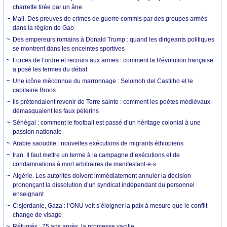
charrette tirée par un âne
Mali. Des preuves de crimes de guerre commis par des groupes armés
dans la région de Gao
Des empereurs romains à Donald Trump : quand les dirigeants politiques
se montrent dans les enceintes sportives
Forces de l’ordre et recours aux armes : comment la Révolution française
a posé les termes du débat
Une icône méconnue du marronnage : Selomoh del Castilho et le
capitaine Broos
Ils prétendaient revenir de Terre sainte : comment les poètes médiévaux
démasquaient les faux pèlerins
Sénégal : comment le football est passé d’un héritage colonial à une
passion nationale
Arabie saoudite : nouvelles exécutions de migrants éthiopiens
Iran. Il faut mettre un terme à la campagne d’exécutions et de
condamnations à mort arbitraires de manifestant·e·s
Algérie. Les autorités doivent immédiatement annuler la décision
prononçant la dissolution d’un syndicat indépendant du personnel
enseignant
Cisjordanie, Gaza : l’ONU voit s’éloigner la paix à mesure que le conflit
change de visage
Réfugiés : 75 ans après, la promesse vacille