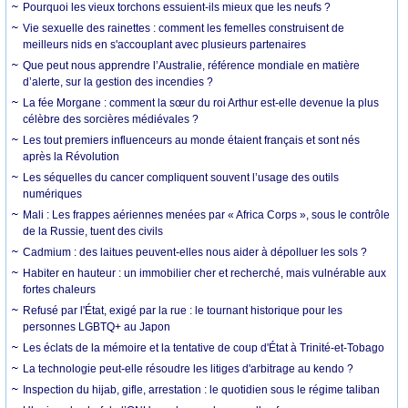
Pourquoi les vieux torchons essuient-ils mieux que les neufs ?
Vie sexuelle des rainettes : comment les femelles construisent de
meilleurs nids en s'accouplant avec plusieurs partenaires
Que peut nous apprendre l’Australie, référence mondiale en matière
d’alerte, sur la gestion des incendies ?
La fée Morgane : comment la sœur du roi Arthur est-elle devenue la plus
célèbre des sorcières médiévales ?
Les tout premiers influenceurs au monde étaient français et sont nés
après la Révolution
Les séquelles du cancer compliquent souvent l’usage des outils
numériques
Mali : Les frappes aériennes menées par « Africa Corps », sous le contrôle
de la Russie, tuent des civils
Cadmium : des laitues peuvent-elles nous aider à dépolluer les sols ?
Habiter en hauteur : un immobilier cher et recherché, mais vulnérable aux
fortes chaleurs
Refusé par l'État, exigé par la rue : le tournant historique pour les
personnes LGBTQ+ au Japon
Les éclats de la mémoire et la tentative de coup d'État à Trinité-et-Tobago
La technologie peut-elle résoudre les litiges d'arbitrage au kendo ?
Inspection du hijab, gifle, arrestation : le quotidien sous le régime taliban