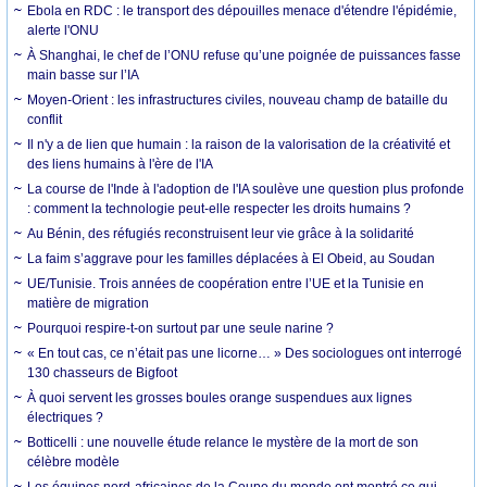
Ebola en RDC : le transport des dépouilles menace d'étendre l'épidémie,
alerte l'ONU
À Shanghai, le chef de l’ONU refuse qu’une poignée de puissances fasse
main basse sur l’IA
Moyen-Orient : les infrastructures civiles, nouveau champ de bataille du
conflit
Il n'y a de lien que humain : la raison de la valorisation de la créativité et
des liens humains à l'ère de l'IA
La course de l'Inde à l'adoption de l'IA soulève une question plus profonde
: comment la technologie peut-elle respecter les droits humains ?
Au Bénin, des réfugiés reconstruisent leur vie grâce à la solidarité
La faim s’aggrave pour les familles déplacées à El Obeid, au Soudan
UE/Tunisie. Trois années de coopération entre l’UE et la Tunisie en
matière de migration
Pourquoi respire-t-on surtout par une seule narine ?
« En tout cas, ce n’était pas une licorne… » Des sociologues ont interrogé
130 chasseurs de Bigfoot
À quoi servent les grosses boules orange suspendues aux lignes
électriques ?
Botticelli : une nouvelle étude relance le mystère de la mort de son
célèbre modèle
Les équipes nord-africaines de la Coupe du monde ont montré ce qui