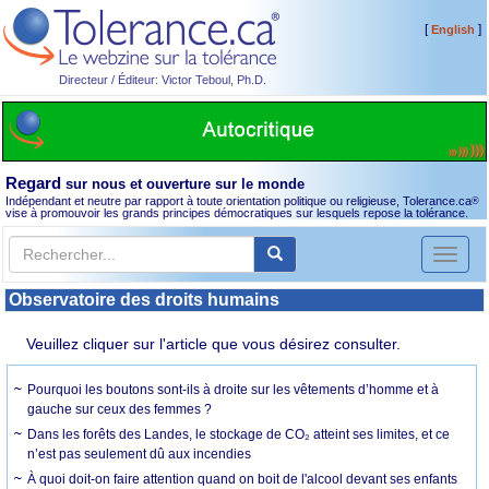
[
]
English
Directeur / Éditeur: Victor Teboul, Ph.D.
Regard
sur nous et ouverture sur le monde
Indépendant et neutre par rapport à toute orientation politique ou religieuse, Tolerance.ca
®
vise à promouvoir les grands principes démocratiques sur lesquels repose la tolérance.
Toggl
naviga
Observatoire des droits humains
Veuillez cliquer sur l'article que vous désirez consulter.
Pourquoi les boutons sont-ils à droite sur les vêtements d’homme et à
gauche sur ceux des femmes ?
Dans les forêts des Landes, le stockage de CO₂ atteint ses limites, et ce
n’est pas seulement dû aux incendies
À quoi doit-on faire attention quand on boit de l'alcool devant ses enfants