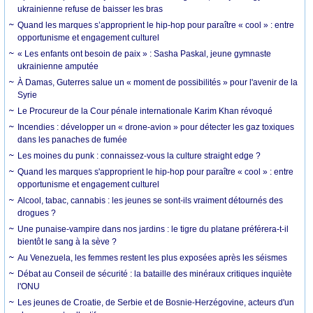
ukrainienne refuse de baisser les bras
Quand les marques s’approprient le hip-hop pour paraître « cool » : entre
opportunisme et engagement culturel
« Les enfants ont besoin de paix » : Sasha Paskal, jeune gymnaste
ukrainienne amputée
À Damas, Guterres salue un « moment de possibilités » pour l'avenir de la
Syrie
Le Procureur de la Cour pénale internationale Karim Khan révoqué
Incendies : développer un « drone-avion » pour détecter les gaz toxiques
dans les panaches de fumée
Les moines du punk : connaissez-vous la culture straight edge ?
Quand les marques s'approprient le hip-hop pour paraître « cool » : entre
opportunisme et engagement culturel
Alcool, tabac, cannabis : les jeunes se sont-ils vraiment détournés des
drogues ?
Une punaise-vampire dans nos jardins : le tigre du platane préférera-t-il
bientôt le sang à la sève ?
Au Venezuela, les femmes restent les plus exposées après les séismes
Débat au Conseil de sécurité : la bataille des minéraux critiques inquiète
l'ONU
Les jeunes de Croatie, de Serbie et de Bosnie-Herzégovine, acteurs d'un