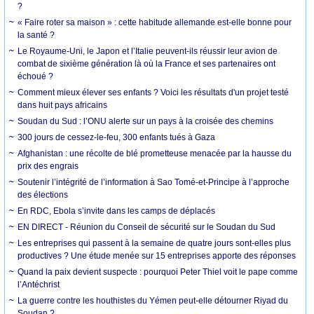
?
« Faire roter sa maison » : cette habitude allemande est-elle bonne pour
la santé ?
Le Royaume-Uni, le Japon et l’Italie peuvent-ils réussir leur avion de
combat de sixième génération là où la France et ses partenaires ont
échoué ?
Comment mieux élever ses enfants ? Voici les résultats d'un projet testé
dans huit pays africains
Soudan du Sud : l’ONU alerte sur un pays à la croisée des chemins
300 jours de cessez-le-feu, 300 enfants tués à Gaza
Afghanistan : une récolte de blé prometteuse menacée par la hausse du
prix des engrais
Soutenir l’intégrité de l’information à Sao Tomé-et-Principe à l’approche
des élections
En RDC, Ebola s’invite dans les camps de déplacés
EN DIRECT - Réunion du Conseil de sécurité sur le Soudan du Sud
Les entreprises qui passent à la semaine de quatre jours sont-elles plus
productives ? Une étude menée sur 15 entreprises apporte des réponses
Quand la paix devient suspecte : pourquoi Peter Thiel voit le pape comme
l’Antéchrist
La guerre contre les houthistes du Yémen peut-elle détourner Riyad du
Soudan ?