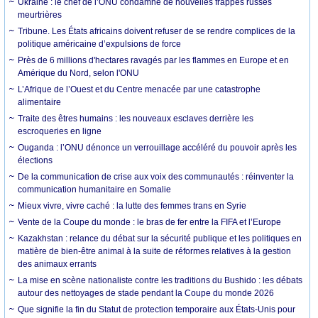
Ukraine : le chef de l’ONU condamne de nouvelles frappes russes
meurtrières
Tribune. Les États africains doivent refuser de se rendre complices de la
politique américaine d’expulsions de force
Près de 6 millions d'hectares ravagés par les flammes en Europe et en
Amérique du Nord, selon l'ONU
L’Afrique de l’Ouest et du Centre menacée par une catastrophe
alimentaire
Traite des êtres humains : les nouveaux esclaves derrière les
escroqueries en ligne
Ouganda : l’ONU dénonce un verrouillage accéléré du pouvoir après les
élections
De la communication de crise aux voix des communautés : réinventer la
communication humanitaire en Somalie
Mieux vivre, vivre caché : la lutte des femmes trans en Syrie
Vente de la Coupe du monde : le bras de fer entre la FIFA et l’Europe
Kazakhstan : relance du débat sur la sécurité publique et les politiques en
matière de bien-être animal à la suite de réformes relatives à la gestion
des animaux errants
La mise en scène nationaliste contre les traditions du Bushido : les débats
autour des nettoyages de stade pendant la Coupe du monde 2026
Que signifie la fin du Statut de protection temporaire aux États-Unis pour